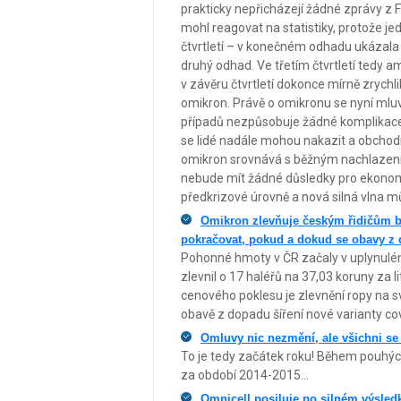
prakticky nepřicházejí žádné zprávy z 
mohl reagovat na statistiky, protože je
čtvrtletí – v konečném odhadu ukázala rů
druhý odhad. Ve třetím čtvrtletí tedy 
v závěru čtvrtletí dokonce mírně zrychl
omikron. Právě o omikronu se nyní mluví
případů nezpůsobuje žádné komplikace 
se lidé nadále mohou nakazit a obchodn
omikron srovnává s běžným nachlazení
nebude mít žádné důsledky pro ekonom
předkrizové úrovně a nová silná vlna můž
Omikron zlevňuje českým řidičům be
pokračovat, pokud a dokud se obavy z 
Pohonné hmoty v ČR začaly v uplynulém
zlevnil o 17 haléřů na 37,03 koruny za 
cenového poklesu je zlevnění ropy na s
obavě z dopadu šíření nové varianty co
Omluvy nic nezmění, ale všichni se 
To je tedy začátek roku! Během pouhých 
za období 2014-2015...
Omnicell posiluje po silném výsledku 