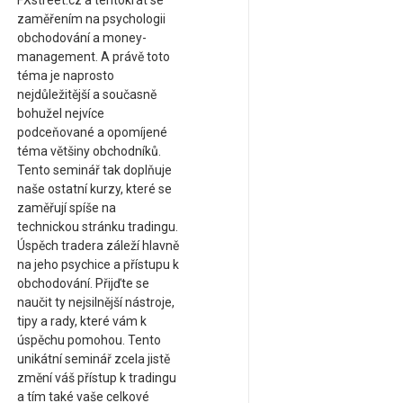
FXstreet.cz a tentokrát se
zaměřením na psychologii
obchodování a money-
management. A právě toto
téma je naprosto
nejdůležitější a současně
bohužel nejvíce
podceňované a opomíjené
téma většiny obchodníků.
Tento seminář tak doplňuje
naše ostatní kurzy, které se
zaměřují spíše na
technickou stránku tradingu.
Úspěch tradera záleží hlavně
na jeho psychice a přístupu k
obchodování. Přijďte se
naučit ty nejsilnější nástroje,
tipy a rady, které vám k
úspěchu pomohou. Tento
unikátní seminář zcela jistě
změní váš přístup k tradingu
a tím také vaše celkové