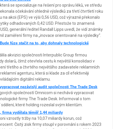
terá se specializuje na řešení pro správu léků, ve středu
překonala očekávání ohledně výsledků za třetí čtvrtletí roku
 na akcii (EPS) ve výši 0,56 USD, což výrazně překonalo
alytiky odhadovaných 0,42 USD. Přestože to znamená
SD, generální ředitel Randall Lipps uvedl, že vidí známky
cenil zaměření firmy na „inovace orientované na výsledky“.
 Bude fúze stačit na to, aby dohnaly technologické
a akvizici společnosti Interpublic Group firmou
 dolarů, čímž otevřela cestu k největší konsolidaci v
ojení třetího a čtvrtého největšího zadavatele reklamních
 reklamní agenturu, která si klade za cíl efektivněji
ládajícím digitální reklamu.
ypracovat nezávislý audit společnosti The Trade Desk
ingových společností Omnicom si nechává vypracovat
hnologické firmy The Trade Desk. Informoval o tom
sdělení, které holding rozeslal svým klientům.
, firma vydělala téměř 1,44 miliardy
ni vzrostly tržby na 10,07 miliardy korun, což
rocent. Čistý zisk firmy stoupl v porovnání s rokem 2023