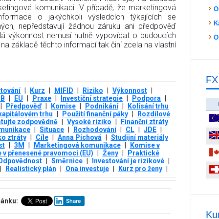
etingové komunikaci. V případě, že marketingová
O
nformace o jakýchkoli výsledcích týkajících se
K
ných, nepředstavují žádnou záruku ani předpověď
lá výkonnost nemusí nutně vypovídat o budoucích
O
na základě těchto informací tak činí zcela na vlastní
FX
stování
|
Kurz
|
MIFID
|
Riziko
|
Výkonnost
|
TB
|
EU
|
Praxe
|
Investiční strategie
|
Podpora
|
|
Předpověď
|
Komise
|
Podnikání
|
Kolísání trhu
kapitálovém trhu
|
Použití finanční páky
|
Rozdílové
stujte zodpovědně
|
Vysoké riziko
|
Finanční ztráty
munikace
|
Situace
|
Rozhodování
|
CL
|
JDE
|
ko ztráty
|
Cíle
|
Anna Píchová
|
Studijní materiály
st
|
3М
|
Marketingová komunikace
|
Komise v
 v přenesené pravomoci (EU)
|
Ženy
|
Praktické
Odpovědnost
|
Směrnice
|
Investování je rizikové
|
|
Realistický plán
|
Ona investuje
|
Kurz pro ženy
|
článku:
Share
Ku