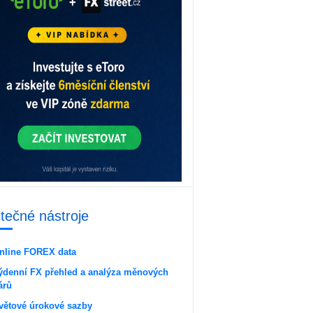
itečné nástroje
nline FOREX data
ýdenní FX přehled a analýza měnových
árů
větové úrokové sazby