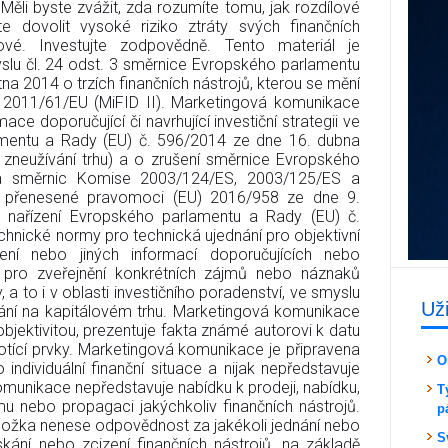
 Měli byste zvážit, zda rozumíte tomu, jak rozdílové
e dovolit vysoké riziko ztráty svých finančních
kové. Investujte zodpovědně. Tento materiál je
lu čl. 24 odst. 3 směrnice Evropského parlamentu
a 2014 o trzích finančních nástrojů, kterou se mění
2011/61/EU (MiFID II). Marketingová komunikace
mace doporučující či navrhující investiční strategii ve
amentu a Rady (EU) č. 596/2014 ze dne 16. dubna
o zneužívání trhu) a o zrušení směrnice Evropského
a směrnic Komise 2003/124/ES, 2003/125/ES a
 přenesené pravomoci (EU) 2016/958 ze dne 9.
 nařízení Evropského parlamentu a Rady (EU) č.
chnické normy pro technická ujednání pro objektivní
čení nebo jiných informací doporučujících nebo
e a pro zveřejnění konkrétních zájmů nebo náznaků
, a to i v oblasti investičního poradenství, ve smyslu
Už
ání na kapitálovém trhu. Marketingová komunikace
 objektivitou, prezentuje fakta známé autorovi k datu
tící prvky. Marketingová komunikace je připravena
O
 individuální finanční situace a nijak nepředstavuje
komunikace nepředstavuje nabídku k prodeji, nabídku,
T
mu nebo propagaci jakýchkoliv finančních nástrojů.
p
složka nenese odpovědnost za jakékoli jednání nebo
S
kání nebo zcizení finančních nástrojů, na základě