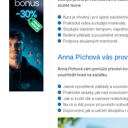
složité teorie.
Kurz je vhodný i pro úplné začátečn
Praktická videa a studijní materiály
Studujte vlastním tempem, najedn
Reálné příklady a použitelné strateg
Podpora zkušených mentorek
Anna Píchová vás pro
Anna Píchová vám pomůže převést inve
soustředit hned na začátku.
Jasně vysvětlené základy a souvislo
Praktické ukázky, jak nad investice
Jak si zvolit cíle a nastavit realistick
Na co si dát pozor při prvních rozho
Doporučení, jak si udržet disciplínu i 