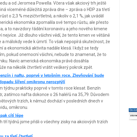
Fedu a od Jeromea Powella. Včera však akciový trh ještě
diná víceméně důležitá zpráva dne – zpráva o HDP za třetí
st o 2,3 % mezičtvrtletně, a nikoliv o 2,1 %, jak uváděl
americká ekonomika zpomalila své tempo růstu, ale přesto
ila, a to navzdory řádění koronaviru a jeho nového kmene
 nejvíce. Již dlouho všichni vědí, že tento kmen ve většině
a málokdy vede k úmrtí. To však nepopírá skutečnost, že
í a ekonomická aktivita nadále klesá. I když se tedy
m, pokud onemocní všichni, nebude to znamenat, že to
iku. Navíc americká ekonomika právě dosáhla
e na několik čtvrtletí vrátit veškerý pokrok zpět.
nzín i naftu, poprvé v letošním roce. Zlevňování bude
dopadu šíření omikronu nerozptýlí
 týdnu prakticky poprvé v tomto roce klesat. Benzín
litr, zatímco nafta dokonce o 26 haléřů na 35,79. Důvodem
větových trzích, k němuž dochází v posledních dnech v
vidu, omikronu.
On-li
pak cítí lépe
zázn
tří týdnů jsme přišli o všechny zisky na akciových trzích
za třetí čtvrtletí