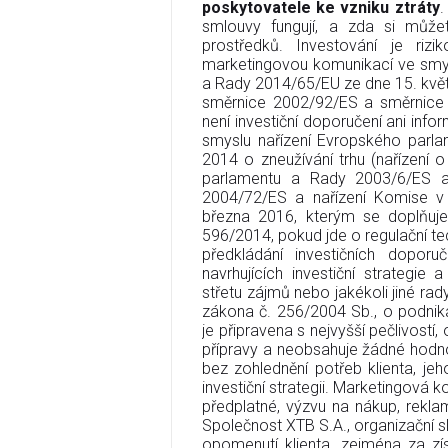
poskytovatele ke vzniku ztráty
.
smlouvy fungují, a zda si můžet
prostředků. Investování je rizi
marketingovou komunikací ve smys
a Rady 2014/65/EU ze dne 15. květn
směrnice 2002/92/ES a směrnice 
není investiční doporučení ani infor
smyslu nařízení Evropského parl
2014 o zneužívání trhu (nařízení 
parlamentu a Rady 2003/6/ES 
2004/72/ES a nařízení Komise v
března 2016, kterým se doplňuje
596/2014, pokud jde o regulační te
předkládání investičních doporu
navrhujících investiční strategi
střetu zájmů nebo jakékoli jiné rady
zákona č. 256/2004 Sb., o podnik
je připravena s nejvyšší pečlivostí,
přípravy a neobsahuje žádné hodno
bez zohlednění potřeb klienta, jeho
investiční strategii. Marketingová 
předplatné, výzvu na nákup, rekla
Společnost XTB S.A., organizační 
opomenutí klienta, zejména za zís