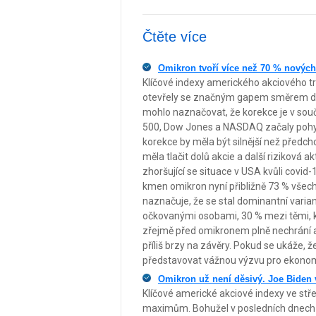
Čtěte více
Omikron tvoří více než 70 % nových
Klíčové indexy amerického akciového tr
otevřely se značným gapem směrem dolů
mohlo naznačovat, že korekce je v souč
500, Dow Jones a NASDAQ začaly pohybo
korekce by měla být silnější než předc
měla tlačit dolů akcie a další riziková akt
zhoršující se situace v USA kvůli covid
kmen omikron nyní přibližně 73 % všec
naznačuje, že se stal dominantní varia
očkovanými osobami, 30 % mezi těmi, kt
zřejmě před omikronem plně nechrání a 
příliš brzy na závěry. Pokud se ukáže, 
představovat vážnou výzvu pro ekono
Omikron už není děsivý. Joe Biden 
Klíčové americké akciové indexy ve stře
maximům. Bohužel v posledních dnech od