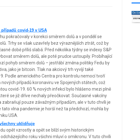
On-li
zázn
 případů covid-19 v USA
hu pokračovaly v korekci směrem dolů a v pondělí se
. Trhy se však uzavřely bez výraznějších ztrát, což by
asné době příliš slabá. Před několika týdny se indexy S&P
vat směrem dolů, ale poté prudce ustoupily. Probíhající
hozí pohyb směrem dolů – jestřábí změna politiky Fedu by
iva, jako je bitcoin. Tlak na akciový trh vyvíjí také
-19. Podle amerického Centra pro kontrolu nemocí tvoří
h nových případů koronaviru ve Spojených státech, což
ntou covid-19. 60 % nových infekcí bylo hlášeno mezi plně
eré se již dříve nechaly přeočkovat. Současné vakcíny
zabraňují pouze závažným případům, ale v tuto chvíli je
že tato vlna pandemie je horší než ta předchozí, mohla by
miku USA.
všechny uklidňuje
du opět vzrostly a opět se blíží svým historickým
cházejícího roku všichni mluví o omikronu. V tuto chvíli