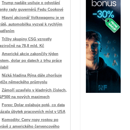
Trump nadále usiluje o odvolání
lenky rady guvernérů Fedu Cookové
Hlavní akcionář Volkswagenu je ve
rátě, automobilku vyzval k rychlým
patřením
Tržby skupiny CSG vzrostly
eziročně na 78,8 mld. Kč
Americké akcie zakončily týden
stem, dolar po datech z trhu práce
labil
Nízká hladina Rýna dále zhoršuje
otíže německého průmyslu
Zámoří uzavřelo v kladných číslech,
&P500 na nových maximech
Forex: Dolar oslabuje poté, co data
kázala úbytek pracovních míst v USA
Komodity: Ceny ropy rostou po
právě z amerického červencového