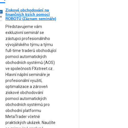
Ziskové obchodování na
ne
finančních trzích pomocí
am
ROBOTŮ (Záznam semináře)
Představujeme vám
exkluzivní seminář se
zástupci profesionálního
vývojářského týmu a týmu
full-time traderů obchodující
pomocí automatických
obchodních systémů (AOS)
ve společnosti FXstreet.cz.
Hlavní náplní semináře je
profesionální využití,
optimalizace a zároveň
ziskové obchodování
pomocí automatických
obchodních systémů pro
obchodní platformu
MetaTrader včetně
praktických ukázek. Naučíte