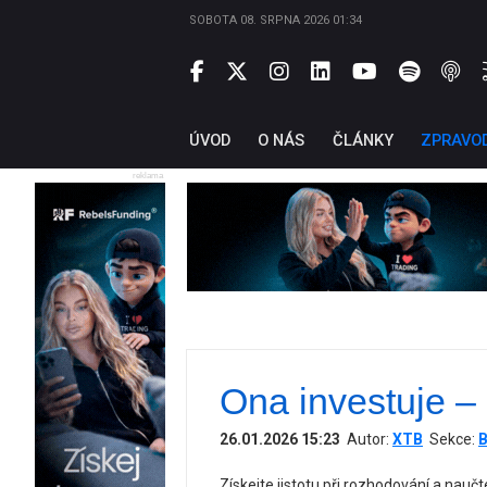
SOBOTA 08. SRPNA 2026 01:34
ÚVOD
O NÁS
ČLÁNKY
ZPRAVO
reklama
Ona investuje –
26.01.2026 15:23
Autor:
XTB
Sekce:
B
Získejte jistotu při rozhodování a nau