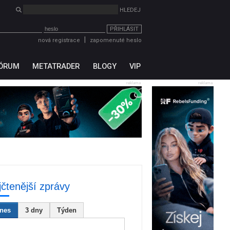
PŘIHLÁSIT
|
nová registrace
zapomenuté heslo
ÓRUM
METATRADER
BLOGY
VIP
reklama
reklama
jčtenější zprávy
nes
3 dny
Týden