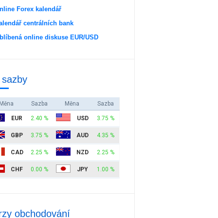
nline Forex kalendář
alendář centrálních bank
blíbená online diskuse EUR/USD
 sazby
Měna
Sazba
Měna
Sazba
EUR
2.40 %
USD
3.75 %
GBP
3.75 %
AUD
4.35 %
CAD
2.25 %
NZD
2.25 %
CHF
0.00 %
JPY
1.00 %
rzy obchodování