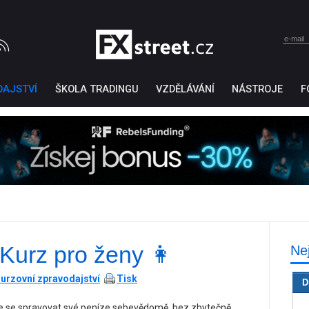
DAJSTVÍ
ŠKOLA TRADINGU
VZDĚLÁVÁNÍ
NÁSTROJE
F
 Kurz pro ženy 👩
Ne
Ticker Tape
by TradingView
urzovní zpravodajství
Tisk
D
čte se spravovat své peníze sebevědomě, bez zbytečně