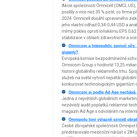
Akcie společnosti Omnicell (OMCL.US), k
posílily o více než 35 % poté, co firma 
2024. Omnicell dosáhl upraveného zisku
jeho vlastní odhad 0,34-0,44 USD a an
mírný pokles oproti loňskému EPS 0,62 U
stabilizace v oblasti zdravotnictví a o
Omnicom a Interpublic spojují síly.
giganty?
Evropská komise bezpodmínečně schválil
Omnicom Group v hodnotě 13,25 miliardy
historii globálního reklamního trhu. Sp
služeb na světě vytvoří největší globální
konkurovat technologickým gigantům ov
Omnicom si podle Ad Age nechává v
Jedna z největších globálních market
nezávislý audit poplatků reklamně-tec
magazín Ad Age s odvoláním na interní 
Omnipolu loni výrazně vzrostl obrat
České zbrojařské společnosti Omnipol lo
představovalo meziroční nárůst o 284 p