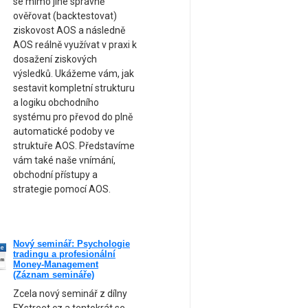
se mimo jiné správně
ověřovat (backtestovat)
ziskovost AOS a následně
AOS reálně využívat v praxi k
dosažení ziskových
výsledků. Ukážeme vám, jak
sestavit kompletní strukturu
a logiku obchodního
systému pro převod do plně
automatické podoby ve
struktuře AOS. Představíme
vám také naše vnímání,
obchodní přístupy a
strategie pomocí AOS.
Nový seminář: Psychologie
ne
tradingu a profesionální
am
Money-Management
(Záznam semináře)
Zcela nový seminář z dílny