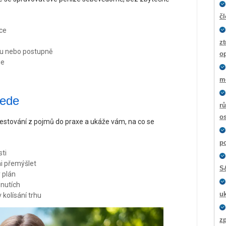
č
ice
zt
ou nebo postupně
o
ie
m
vede
rů
os
stování z pojmů do praxe a ukáže vám, na co se
p
sti
mi přemýšlet
S
ý plán
dnutích
u
v kolísání trhu
z