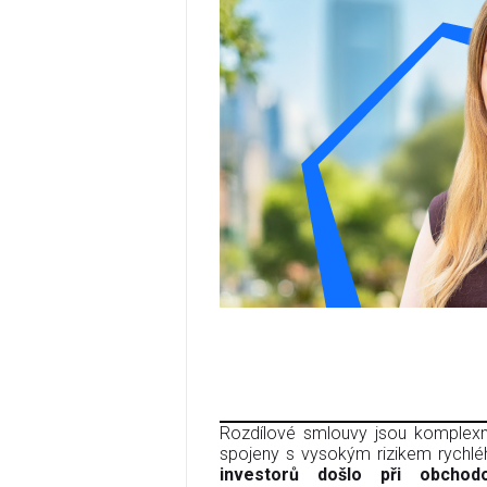
Rozdílové smlouvy jsou komplexní
spojeny s vysokým rizikem rychléh
investorů došlo při obcho