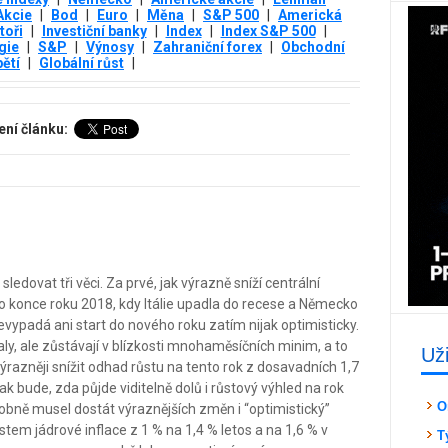
Akcie
|
Bod
|
Euro
|
Měna
|
S&P 500
|
Americká
toři
|
Investiční banky
|
Index
|
Index S&P 500
|
gie
|
S&P
|
Výnosy
|
Zahraniční forex
|
Obchodní
ětí
|
Globální růst
|
ení článku:
edovat tři věci. Za prvé, jak výrazně sníží centrální
o konce roku 2018, kdy Itálie upadla do recese a Německo
nevypadá ani start do nového roku zatím nijak optimisticky.
aly, ale zůstávají v blízkosti mnohaměsíčních minim, a to
Už
azněji snížit odhad růstu na tento rok z dosavadních 1,7
ak bude, zda půjde viditelně dolů i růstový výhled na rok
O
bně musel dostát výraznějších změn i “optimistický”
ůstem jádrové inflace z 1 % na 1,4 % letos a na 1,6 % v
T