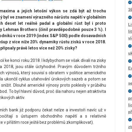
16
maxima a jejich letošní výkon se zdá být až trochu
ý byl ve znamení výrazného nárůstu napětí v globálním
 deset let reálně padal a globální růst byl i proto
Li
ky Lehman Brothers (činil pravděpodobně pouze 3 %). I
li
podniků v roce 2019 (index S&P 500) podle dosavadních
ví
šup z více níže 20% dynamiky růstu zisků v roce 2018.
připsaly právě letos více než 20% zisky?
u
ií ke konci roku 2018. I kdybychom se však dívali na zisky
íjna 2018, jsou stále úctyhodné. Pravým důvodem tržního
E
ch výnosů, který souvisí s obratem v politice amerického
ela ukončil cyklus utahování úrokových sazeb a potom se
s
 snížit. Dlouhé americké výnosy proto poklesly v průběhu
bod. To byl hlavní důvod, proč šla nahoru nejen atraktivita
zikových aktiv.
pr
li
ích bank již podporu čekat nelze a investoři navíc už v
p
očítají s ústupem obchodního napětí a s relativně
e v příštím roce ještě bez problémů zkomplikovat).
zt