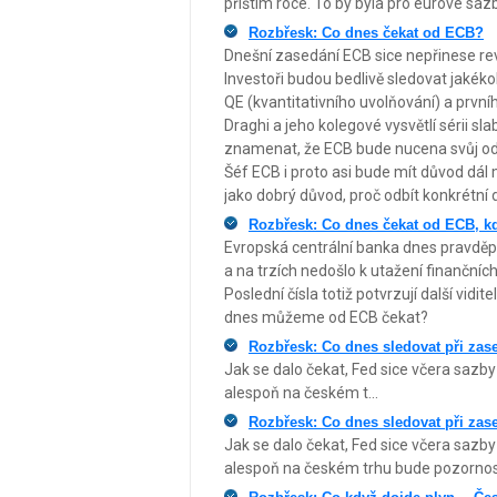
příštím roce. To by byla pro eurové sa
Rozbřesk: Co dnes čekat od ECB?
Dnešní zasedání ECB sice nepřinese rev
Investoři budou bedlivě sledovat jakékol
QE (kvantitativního uvolňování) a prvníh
Draghi a jeho kolegové vysvětlí sérii s
znamenat, že ECB bude nucena svůj odh
Šéf ECB i proto asi bude mít důvod dál m
jako dobrý důvod, proč odbít konkrétní 
Rozbřesk: Co dnes čekat od ECB, kd
Evropská centrální banka dnes pravděpod
a na trzích nedošlo k utažení finančníc
Poslední čísla totiž potvrzují další vid
dnes můžeme od ECB čekat?
Rozbřesk: Co dnes sledovat při za
Jak se dalo čekat, Fed sice včera sazby ne
alespoň na českém t...
Rozbřesk: Co dnes sledovat při za
Jak se dalo čekat, Fed sice včera sazby ne
alespoň na českém trhu bude pozornost