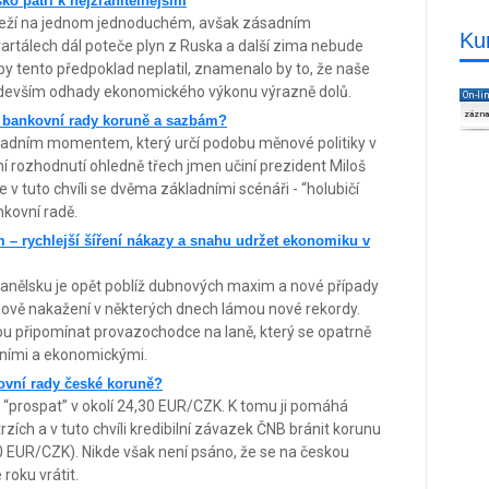
o patří k nejzranitelnějším
leží na jednom jednoduchém, avšak zásadním
Ku
vartálech dál poteče plyn z Ruska a další zima nebude
y tento předpoklad neplatil, znamenalo by to, že naše
ředevším odhady ekonomického výkonu výrazně dolů.
On-li
zázn
 bankovní rady koruně a sazbám?
adním momentem, který určí podobu měnové politiky v
ní rozhodnutí ohledně třech jmen učiní prezident Miloš
v tuto chvíli se dvěma základními scénáři - “holubičí
nkovní radě.
 – rychlejší šíření nákazy a snahu udržet ekonomiku v
panělsku je opět poblíž dubnových maxim a nové případy
u nově nakažení v některých dnech lámou nové rekordy.
ou připomínat provazochodce na laně, který se opatrně
tními a ekonomickými.
vní rady české koruně?
 “prospat” v okolí 24,30 EUR/CZK. K tomu ji pomáhá
trzích a v tuto chvíli kredibilní závazek ČNB bránit korunu
0 EUR/CZK). Nikde však není psáno, že se na českou
roku vrátit.