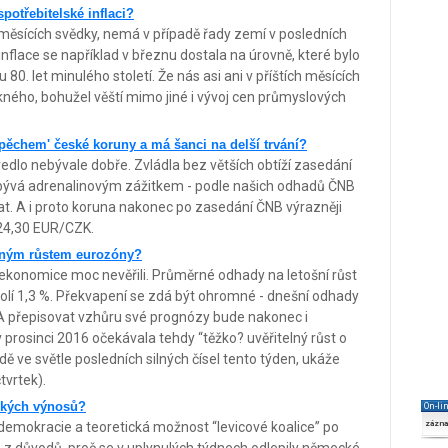
potřebitelské inflaci?
h měsících svědky, nemá v případě řady zemí v posledních
nflace se například v březnu dostala na úrovně, které bylo
. let minulého století. Že nás asi ani v příštích měsících
ného, bohužel věští mimo jiné i vývoj cen průmyslových
pěchem' české koruny a má šanci na delší trvání?
edlo nebývale dobře. Zvládla bez větších obtíží zasedání
 bývá adrenalinovým zážitkem - podle našich odhadů ČNB
t. A i proto koruna nakonec po zasedání ČNB výrazněji
í 24,30 EUR/CZK.
ilným růstem eurozóny?
konomice moc nevěřili. Průměrné odhady na letošní růst
olí 1,3 %. Překvapení se zdá být ohromné - dnešní odhady
A přepisovat vzhůru své prognózy bude nakonec i
 v prosinci 2016 očekávala tehdy “těžko? uvěřitelný růst o
adě ve světle posledních silných čísel tento týden, ukáže
tvrtek).
ckých výnosů?
On-li
demokracie a teoretická možnost “levicové koalice” po
zázn