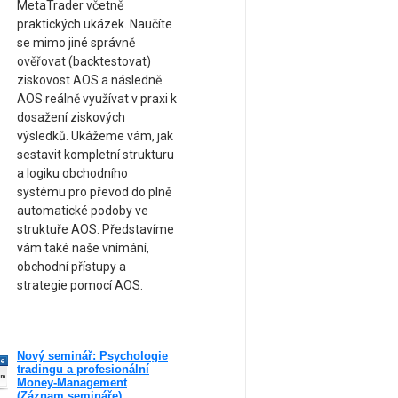
MetaTrader včetně
praktických ukázek. Naučíte
se mimo jiné správně
ověřovat (backtestovat)
ziskovost AOS a následně
AOS reálně využívat v praxi k
dosažení ziskových
výsledků. Ukážeme vám, jak
sestavit kompletní strukturu
a logiku obchodního
systému pro převod do plně
automatické podoby ve
struktuře AOS. Představíme
vám také naše vnímání,
obchodní přístupy a
strategie pomocí AOS.
Nový seminář: Psychologie
ne
tradingu a profesionální
am
Money-Management
(Záznam semináře)