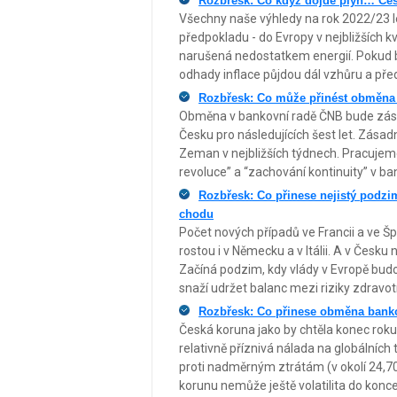
Rozbřesk: Co když dojde plyn… Česk
Všechny naše výhledy na rok 2022/23 
předpokladu - do Evropy v nejbližších k
narušená nedostatkem energií. Pokud b
odhady inflace půjdou dál vzhůru a p
Rozbřesk: Co může přinést obměna
Obměna v bankovní radě ČNB bude zás
Česku pro následujících šest let. Zásad
Zeman v nejbližších týdnech. Pracujeme 
revoluce” a “zachování kontinuity” v ba
Rozbřesk: Co přinese nejistý podzim
chodu
Počet nových případů ve Francii a ve Š
rostou i v Německu a v Itálii. A v Česk
Začíná podzim, kdy vlády v Evropě bud
snaží udržet balanc mezi riziky zdravo
Rozbřesk: Co přinese obměna banko
Česká koruna jako by chtěla konec roku
relativně příznivá nálada na globálních 
proti nadměrným ztrátám (v okolí 24,7
korunu nemůže ještě volatilita do konce 