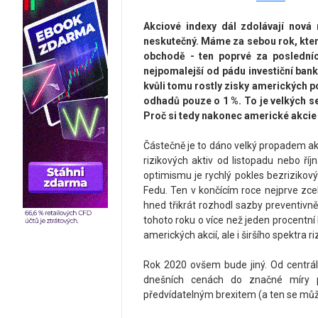
Akciové indexy dál zdolávají nová 
neskutečný. Máme za sebou rok, kter
obchodě - ten poprvé za posledních
nejpomalejší od pádu investiční ban
kvůli tomu rostly zisky amerických 
odhadů pouze o 1 %. To je velkých se
Proč si tedy nakonec americké akcie 
Částečně je to dáno velký propadem akc
rizikových aktiv od listopadu nebo ř
optimismu je rychlý pokles bezrizikový
Fedu. Ten v končícím roce nejprve zc
hned třikrát rozhodl sazby preventivně
tohoto roku o více než jeden procentní 
amerických akcií, ale i širšího spektra ri
Rok 2020 ovšem bude jiný. Od centráln
dnešních cenách do značné míry p
předvídatelným brexitem (a ten se můž