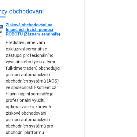
rzy obchodování
Ziskové obchodování na
ne
finančních trzích pomocí
am
ROBOTŮ (Záznam semináře)
Představujeme vám
exkluzivní seminář se
zástupci profesionálního
vývojářského týmu a týmu
full-time traderů obchodující
pomocí automatických
obchodních systémů (AOS)
ve společnosti FXstreet.cz.
Hlavní náplní semináře je
profesionální využití,
optimalizace a zároveň
ziskové obchodování
pomocí automatických
obchodních systémů pro
obchodní platformu