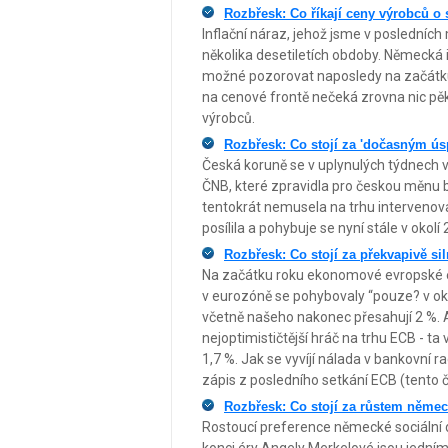
Rozbřesk: Co říkají ceny výrobců o s
Inflační náraz, jehož jsme v posledníc
několika desetiletích obdoby. Německá i
možné pozorovat naposledy na začátku 80
na cenové frontě nečeká zrovna nic pěk
výrobců.
Rozbřesk: Co stojí za 'dočasným ús
Česká koruně se v uplynulých týdnech v
ČNB, které zpravidla pro českou měnu
tentokrát nemusela na trhu intervenova
posílila a pohybuje se nyní stále v okol
Rozbřesk: Co stojí za překvapivě s
Na začátku roku ekonomové evropské e
v eurozóně se pohybovaly “pouze? v ok
včetně našeho nakonec přesahují 2 %. 
nejoptimističtější hráč na trhu ECB - ta
1,7 %. Jak se vyvíjí nálada v bankovní r
zápis z posledního setkání ECB (tento č
Rozbřesk: Co stojí za růstem něme
Rostoucí preference německé sociální 