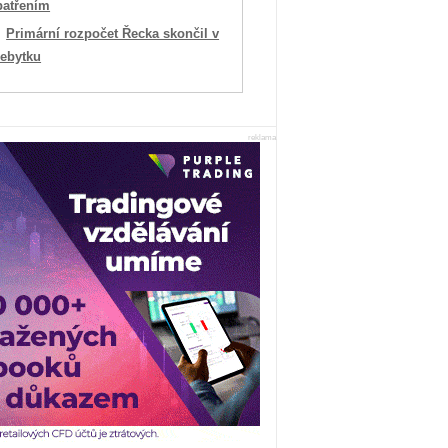
patřením
Primární rozpočet Řecka skončil v
řebytku
reklama