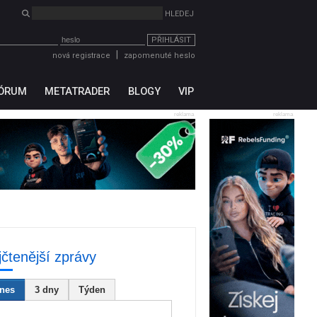
PŘIHLÁSIT
|
nová registrace
zapomenuté heslo
ÓRUM
METATRADER
BLOGY
VIP
reklama
reklama
jčtenější zprávy
nes
3 dny
Týden