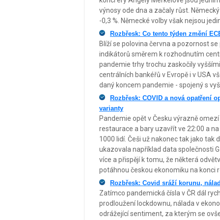
konci éry Angely Merkelové jsou jedním
výnosy ode dna a začaly růst. Německý 
-0,3 %. Německé volby však nejsou jed
Rozbřesk: Co tento týden změní ECB
Blíží se polovina června a pozornost
indikátorů směrem k rozhodnutím centrál
pandemie trhy trochu zaskočily vyššími 
centrálních bankéřů v Evropě i v USA v
daný koncem pandemie - spojený s vyšší
Rozbřesk: COVID a nová opatření op
varianty
Pandemie opět v Česku výrazně omezí 
restaurace a bary uzavřít ve 22:00 a n
1000 lidí. Češi už nakonec tak jako tak
ukazovala například data společnosti Go
více a přispějí k tomu, že některá odvět
potáhnou českou ekonomiku na konci r
Rozbřesk: Covid sráží korunu, nála
Zatímco pandemická čísla v ČR dál rychl
prodloužení lockdownu, nálada v ekonom
odrážející sentiment, za kterým se ovš