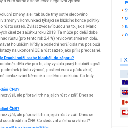
zby a euro sama o sobě lehce negativní zpráva.
p
S
oluční změny, ale i tak bude trhy ostře sledováno.
O
iv změny v komunikaci týkající se blížícího konce politiky
o růstu sazeb. Zvlášť zvědaví budou na to, jak si Mario
K
labých čísel ze začátku roku 2018. Ta může po delší době
O
ad růstu (pro tento rok 2,4 %) revidovat směrem dolů.
ávat holubičími křídly a poslední horší čísla mu poslouží
dotazy na ukončení QE a růst sazeb jako příliš předčasné.
y Draghi sníží sazby hlouběji do záporu?
FX
obně udělá vše pro to, aby vyslala jasný holubičí signál
h podmínek (růstu výnosů, posílení eura a pádu akcií).
itelné ochlazování Německa i celého euroklubu. Co tedy
sedání ČNB?
zvýšil, ale připravil trh na jejich růst v září. Dnes se
sedání ČNB?
zvýšil, ale připravil trh na jejich růst v září. Dnes se
 soustředit na ČNB. Co sledovat a čeho si všímat?