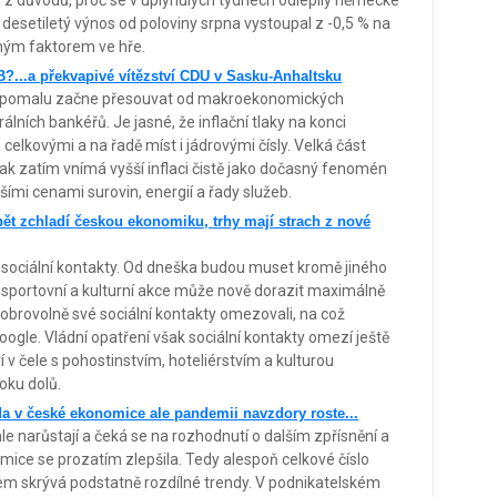
 z důvodů, proč se v uplynulých týdnech odlepily německé
desetiletý výnos od poloviny srpna vystoupal z -0,5 % na
iným faktorem ve hře.
?...a překvapivé vítězství CDU v Sasku-Anhaltsku
 se pomalu začne přesouvat od makroekonomických
ních bankéřů. Je jasné, že inflační tlaky na konci
celkovými a na řadě míst i jádrovými čísly. Velká část
šak zatím vnímá vyšší inflaci čistě jako dočasný fenomén
mi cenami surovin, energií a řady služeb.
ět zchladí českou ekonomiku, trhy mají strach z nové
sociální kontakty. Od dneška budou muset kromě jiného
a sportovní a kulturní akce může nově dorazit maximálně
 dobrovolně své sociální kontakty omezovali, na což
ogle. Vládní opatření však sociální kontakty omezí ještě
ví v čele s pohostinstvím, hoteliérstvím a kulturou
oku dolů.
da v české ekonomice ale pandemii navzdory roste...
e narůstají a čeká se na rozhodnutí o dalším zpřísnění a
ice se prozatím zlepšila. Tedy alespoň celkové číslo
em skrývá podstatně rozdílné trendy. V podnikatelském