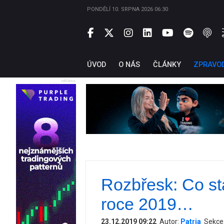
PONDĚLÍ 10. SRPNA 2026 06:30
ÚVOD
O NÁS
ČLÁNKY
ZPRAVO
reklama
Rozbřesk: Co stá
roce 2019…
23.12.2019 09:22
Autor:
Patria
Sekce