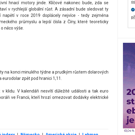
o
ivní hnací motory jinde. Klíčové nakonec bude, zda se
aví v rychlejší globální růst. A zásadní bude sledovat ty
 napětí v roce 2019 doplácely nejvíce - tedy zejména
p
meckého průmyslu a lepší čísla z Číny, které teoreticky
o něco výše.
y na konci minulého týdne a prudkým růstem dolarových
 eurodolar zpět pod hranici 1,11.
 klidu. V kalendáři nesvítí důležité události a tak euro
boráři ve Francii, kteří hrozí omezovat dodávky elektrické
 indexy
|
Německo
|
Americké akcie
|
Lehman