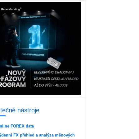
itečné nástroje
nline FOREX data
ýdenní FX přehled a analýza měnových