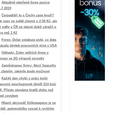
Aktuálně otevřené forex pozice
.7.2019
Čerpadláři to s Čechy zase koulí?
tr ropy ve světě zlevnil o 2,50 Kč, ale
tr nafty v ČR ve stejné době zdražil o
ce než 1 Kč
Forex: Dolar oslabuje poté, co data
kázala úbytek pracovních míst v USA
Odhady: Zisky velkých firem z
vropy ve 2Q výrazně vzrostly
Zaměstnanec firmy: Akcií SpaceXu
e zbavím, jakmile bude možnost
Každý den chybí v práci kvůli
acovní neschopnosti téměř 214 tisíc
dí. Přesto stonáme kratší dobu než
řed covidem
Hlavní akcionář Volkswagenu je ve
rátě, automobilku vyzval k rychlým