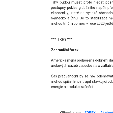
Trhy budou muset proto hledat pozit
postupný pokles globálního napětí přet
ekonomiky, které na vysoké obchodní
Německo a Čínu. Je to stabilizace ně
mohou trhům pomoci v roce 2020 ještě 
*** TRHY ***
Zahraniční forex
Americká měna podpořena dobrými dat
úrokových sazeb zabodovala a zatlačila
Čas předvánoční by se měl odehrávat v
mohou spíše lehce trápit stávkující od
energie a produkci rafinérií.
Klíčová slova:
FOREX
|
Akciové