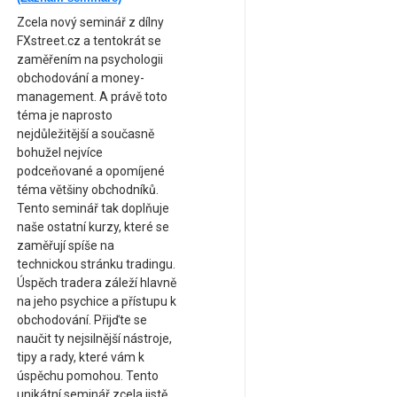
Zcela nový seminář z dílny
FXstreet.cz a tentokrát se
zaměřením na psychologii
obchodování a money-
management. A právě toto
téma je naprosto
nejdůležitější a současně
bohužel nejvíce
podceňované a opomíjené
téma většiny obchodníků.
Tento seminář tak doplňuje
naše ostatní kurzy, které se
zaměřují spíše na
technickou stránku tradingu.
Úspěch tradera záleží hlavně
na jeho psychice a přístupu k
obchodování. Přijďte se
naučit ty nejsilnější nástroje,
tipy a rady, které vám k
úspěchu pomohou. Tento
unikátní seminář zcela jistě