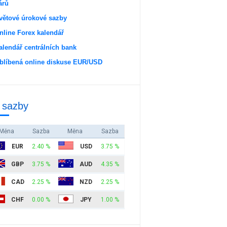
árů
větové úrokové sazby
nline Forex kalendář
alendář centrálních bank
blíbená online diskuse EUR/USD
 sazby
Měna
Sazba
Měna
Sazba
EUR
2.40 %
USD
3.75 %
GBP
3.75 %
AUD
4.35 %
CAD
2.25 %
NZD
2.25 %
CHF
0.00 %
JPY
1.00 %