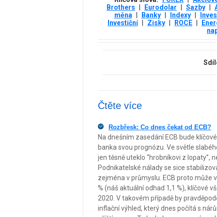
Brothers
|
Eurodolar
|
Sazby
|
měna
|
Banky
|
Indexy
|
Inves
Investiční
|
Zisky
|
ROCE
|
Ener
nap
Sdíl
Čtěte více
Rozbřesk: Co dnes čekat od ECB?
Na dnešním zasedání ECB bude klíčové sl
banka svou prognózu. Ve světle slabéh
jen těsně uteklo “hrobníkovi z lopaty”, 
Podnikatelské nálady se sice stabilizov
zejména v průmyslu. ECB proto může výr
% (náš aktuální odhad 1,1 %), klíčové vš
2020. V takovém případě by pravděpodo
inflační výhled, který dnes počítá s nár