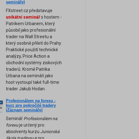
semináře)
FXstreet.cz představuje
unikátní seminář
s hostem -
Patrikem Urbanem, který
působil jako profesionální
trader na Wall Streetu a
který osobně přiletí do Prahy.
Praktické použití technické
analýzy, Price Action a
obchodní systémy ziskových
traderů. Kromě Patrika
Urbana na semináři jako
host vystoupí také full-time
trader Jakub Hodan.
Profesionálem na forexu -
ne
kurz pro pokročilé tradery
am
(Záznam semináře)
Seminář
Profesionálem na
forexu
je určený pro
absolventy kurzu
Juniorská
škola tradingu
a pro