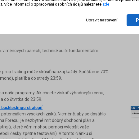
ětí nestačí na nová maxima
t. Více informací o zpracování osobních údajů naleznete
zde
ické krizi mezi USA a Íránem a očekávaným inflačním
P
Upravit nastavení
 ???
je svatý grál? Obchodní systém, který stále jen
i v měnových párech, technickou či fundamentální
 prop trading môže skúsiť naozaj každý. Spúšťame 70%
ond), platí iba do stredy 23:59.
a naše programy. Ak chcete získať výhodnejšiu cenu,
ba do štvrtka do 23:59.
backtestingu strategií
On-li
 a potenciálem vysokých zisků. Nicméně, aby se dosáhlo
zázn
 Forexu, je nezbytné mít dobrý obchodní plán a
nástrojů, které vám mohou pomoci vylepšit vaše
neboli česky zpětné testování). V tomto článku si