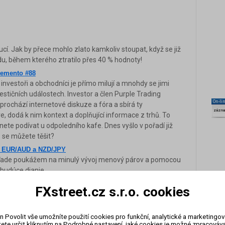
cí. Jak by přece mohlo zlato kamkoliv stoupat, když se již
u, během kterého ztratilo přes 40 % hodnoty!
 Memento #88
nvestoři a obchodníci je přímo milují a mnohdy se jimi
vestičních událostech. Investor a člen Purple Trading
On-li
 prochází internetové diskuze a fóra a sbírá ty
zázn
e, dodá k nim kontext a doplňující informace z trhů. To
nete podívat u odpoledního kafe. Dnes vyšlo v pořadí již
 se můžete těšit?
na EUR/AUD a NZD/JPY
ľade poukážem na minulý vývoj menový párov a pomocou
 budúce dianie.
FXstreet.cz s.r.o. cookies
o se znovu nad kulatých 2000 amerických dolarů za unci.
2020 i 2022, pokaždé ale pozice neudrželo a spadlo rychle
jinak?
n Povolit vše umožníte použití cookies pro funkční, analytické a marketingo
ete určit kliknutím na Podrobné nastavení, jaké cookies je možné zpracovávat