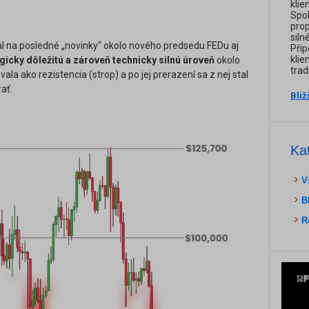
klie
Spol
prop
siln
l na posledné „novinky“ okolo nového predsedu FEDu aj
Přip
klie
icky dôležitú a zároveň technicky silnú úroveň
okolo
trad
ala ako rezistencia (strop) a po jej prerazení sa z nej stal
ať.
Bliž
Ka
V
B
R