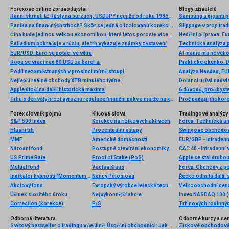
Forexové online zpravodajství
Blogy uživatelů
Ranní shrnutí 📈 Růsty na burzách, USDJPY nejníže od roku 1986 (30.06.2026)
Samsung a giganti pa
Panika na finančných trhoch? Skôr sa jedná o izolovanú korekciu na akciách.
Slippage v prop tradi
Čína bude jedinou velkou ekonomikou, která letos poroste více než loni
Nedělní příprava: F
Palladium pokračuje v růstu, ale trh vykazuje známky zastavení
EUR/USD: Euro se potácí ve větru
AI mánie má nového 
Ropa se vrací nad 80 USD za barel 🔼
Praktické okénko: 
Podíl nezaměstnaných v prosinci mírně stoupl
Analýza Nasdaq, EUR
Nejlepší reálné obchody XTB minulého týdne
Dolar si užívá nadv
Apple útočí na další historická maxima
Trhu s deriváty hrozí výrazná regulace finanční páky a marže na konkrétní pozice. Každý se může postavit proti
Proč padají jihokor
Forex slovník pojmů
Klíčová slova
Tradingové analýzy 
S&P 500 Index
Korekce na rizikových aktivech
Forex: Technická a
Hlavní trh
Procentuální vstupy
Swingové obchodová
MMF
Americké domácnosti
EUR/GBP - Intradenn
Národní fond
Postupné otevírání ekonomiky
CAC 40 - Intradenní 
US Prime Rate
Proof of Stake (PoS)
Mutual fond
Václav Klaus
Forex: Obchody z po
Indikátor hybnosti (Momentum indicator)
Nancy Pelosiová
Řecko odmítá další 
Akciový fond
Evropský výrobce letecké techniky
Účinek složitého úroku
Nejvýkonnější akcie
Index NASDAQ 100 (C
Correction (korekce)
P/S
Trh nových rodinný
Odborná literatura
Odborné kurzy a se
Světový bestseller o tradingu v češtině! Úspěšní obchodníci: Jak běžní lidé porážejí Wall Street v jeho vlastní hře