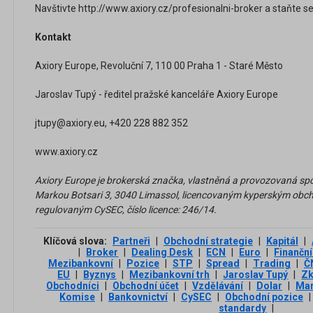
Navštivte http://www.axiory.cz/profesionalni-broker a staňte se
Kontakt
Axiory Europe, Revoluční 7, 110 00 Praha 1 - Staré Město
Jaroslav Tupý - ředitel pražské kanceláře Axiory Europe
jtupy@axiory.eu, +420 228 882 352
www.axiory.cz
Axiory Europe je brokerská značka, vlastněná a provozovaná spol
Markou Botsari 3, 3040 Limassol, licencovaným kyperským obch
regulovaným CySEC, číslo licence: 246/14.
Klíčová slova:
Partneři
|
Obchodní strategie
|
Kapitál
|
|
Broker
|
Dealing Desk
|
ECN
|
Euro
|
Finanční
Mezibankovní
|
Pozice
|
STP
|
Spread
|
Trading
|
Č
EU
|
Byznys
|
Mezibankovní trh
|
Jaroslav Tupý
|
Zk
Obchodníci
|
Obchodní účet
|
Vzdělávání
|
Dolar
|
Mar
Komise
|
Bankovnictví
|
CySEC
|
Obchodní pozice
|
standardy
|