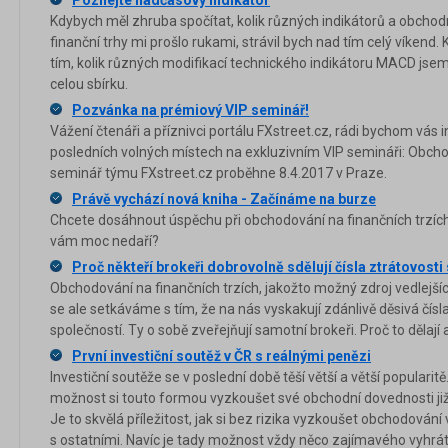
Poznejte nadčasový indikátor
Kdybych měl zhruba spočítat, kolik různých indikátorů a obcho
finanční trhy mi prošlo rukami, strávil bych nad tím celý víkend
tím, kolik různých modifikací technického indikátoru MACD jsem 
celou sbírku.
Pozvánka na prémiový VIP seminář!
Vážení čtenáři a příznivci portálu FXstreet.cz, rádi bychom vás i
posledních volných místech na exkluzivním VIP semináři: Obcho
seminář týmu FXstreet.cz proběhne 8.4.2017 v Praze.
Právě vychází nová kniha - Začínáme na burze
Chcete dosáhnout úspěchu při obchodování na finančních trzích? 
vám moc nedaří?
Proč někteří brokeři dobrovolně sdělují čísla ztrátovosti
Obchodování na finančních trzích, jakožto možný zdroj vedlejšíc
se ale setkáváme s tím, že na nás vyskakují zdánlivě děsivá čísl
společností. Ty o sobě zveřejňují samotní brokeři. Proč to dělají
První investiční soutěž v ČR s reálnými penězi
Investiční soutěže se v poslední době těší větší a větší popularit
možnost si touto formou vyzkoušet své obchodní dovednosti již n
Je to skvělá příležitost, jak si bez rizika vyzkoušet obchodování 
s ostatními. Navíc je tady možnost vždy něco zajímavého vyhrát