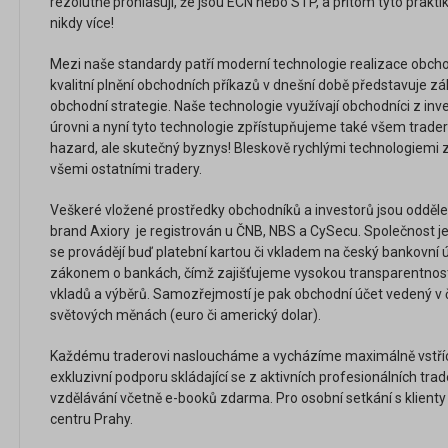
rezolutně prohlašují, že jsou ECN nebo STP, a přitom tyto praktik
nikdy více!
Mezi naše standardy patří moderní technologie realizace obchodn
kvalitní plnění obchodních příkazů v dnešní době představuje 
obchodní strategie. Naše technologie využívají obchodníci z inve
úrovni a nyní tyto technologie zpřístupňujeme také všem trader
hazard, ale skutečný byznys! Bleskově rychlými technologiemi z
všemi ostatními tradery.
Veškeré vložené prostředky obchodníků a investorů jsou odděle
brand Axiory je registrován u ČNB, NBS a CySecu. Společnost je
se provádějí buď platební kartou či vkladem na český bankovní ú
zákonem o bankách, čímž zajišťujeme vysokou transparentnost,
vkladů a výběrů. Samozřejmostí je pak obchodní účet vedený v č
světových měnách (euro či americký dolar).
Každému traderovi nasloucháme a vycházíme maximálně vstříc. P
exkluzivní podporu skládající se z aktivních profesionálních tra
vzdělávání včetně e-booků zdarma. Pro osobní setkání s klienty j
centru Prahy.