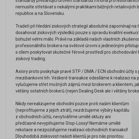
standardy přesahující úroveň standardů mnoha profesionálních
nemusíte střetávat s nekalými praktikami běžných retailových b
republice a na Slovensku.
Tradeři při hledání ziskových strategií absolutně zapomínají na t
dosahovat ziskových výsledků pouze s opravdu kvalitní exekucí 
bohužel velmi málo. Právě na základě našich vlastních zkušeno
profesionálního brokera na světové úrovni s jedinečným příst
s cílem poskytovat skutečné férové prostředí pro obchodování 
ziskový trading.
Axiory proto poskytuje pravé STP / DMA / ECN obchodní účty s
mezibankovní trh. Veškeré transakce odesíláme k realizaci na 
vylučujeme střet možných zájmů mezi brokerem a klientem, ja
většiny ostatních brokerů (nejen Dealing Desk ale i většiny brok
Nikdy nerealizujeme obchodní pozice proti našim klientům
(neprofitujeme z jejich ztrát), nezdržujeme výběry kapitálu
z obchodních účtů, nevytváříme umělé skluzy ani
předčasně nevyplňujeme Stop-Lossy! Nemáme umělé
rekotace a nezpožďujeme realizaci obchodních transakcí!
Dlouhodobá ziskovost našich klientů je pro nás prioritou