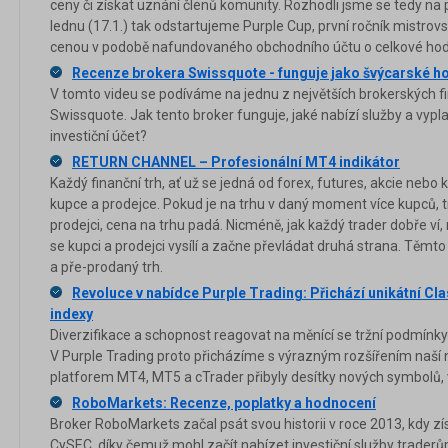
ceny či získat uznání členů komunity. Rozhodli jsme se tedy n
lednu (17.1.) tak odstartujeme Purple Cup, první ročník mistrovs
cenou v podobě nafundovaného obchodního účtu o celkové hod
Recenze brokera Swissquote - funguje jako švýcarské h
V tomto videu se podíváme na jednu z největších brokerských f
Swissquote. Jak tento broker funguje, jaké nabízí služby a vypla
investiční účet?
RETURN CHANNEL – Profesionální MT4 indikátor
Každý finanční trh, ať už se jedná od forex, futures, akcie nebo
kupce a prodejce. Pokud je na trhu v daný moment více kupců, t
prodejci, cena na trhu padá. Nicméně, jak každý trader dobře ví, n
se kupci a prodejci vysílí a začne převládat druhá strana. Tě
a pře-prodaný trh.
Revoluce v nabídce Purple Trading: Přichází unikátní Cl
indexy
Diverzifikace a schopnost reagovat na měnící se tržní podmínky 
V Purple Trading proto přicházíme s výrazným rozšířením naší 
platforem MT4, MT5 a cTrader přibyly desítky nových symbolů, v
RoboMarkets: Recenze, poplatky a hodnocení
Broker RoboMarkets začal psát svou historii v roce 2013, kdy zí
CySEC, díky čemuž mohl začít nabízet investiční služby traderů