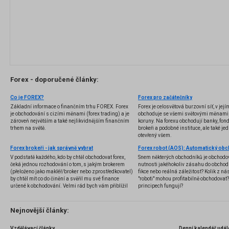
Forex - doporučené články:
Co je FOREX?
Forex pro začátečníky
Základní informace o finančním trhu FOREX. Forex
Forex je celosvětová burzovní síť, v jej
je obchodování s cizími měnami (forex trading) a je
obchoduje se všemi světovými měnami,
zároveň největším a také nejlikvidnějším finančním
koruny. Na forexu obchodují banky, fondy
trhem na světě.
brokeři a podobné instituce, ale také jedn
otevřený všem.
Forex brokeři - jak správně vybrat
V podstatě každého, kdo by chtěl obchodovat forex,
Snem některých obchodníků je obchodo
čeká jednou rozhodování o tom, s jakým brokerem
nutnosti jakéhokoliv zásahu do obchod
(přeloženo jako makléř/broker nebo zprostředkovatel)
fikce nebo reálná záležitost? Kolik z nás
by chtěl mít co do činění a svěřil mu své finance
"roboti" mohou profitabilně obchodovat
určené k obchodování. Velmi rád bych vám přiblížil
principech fungují?
problematiku výběru brokera, rozdíl mezi
jednotlivými typy brokerů a v neposlední řadě uvedu
několik příkladů nejznámějších z nich.
Nejnovější články:
Vzdělávací články
Denní kalendář udál