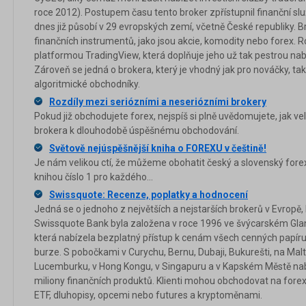
roce 2012). Postupem času tento broker zpřístupnil finanční služb
dnes již působí v 29 evropských zemí, včetně České republiky. Br
finančních instrumentů, jako jsou akcie, komodity nebo forex.
platformou TradingView, která doplňuje jeho už tak pestrou na
Zároveň se jedná o brokera, který je vhodný jak pro nováčky, tak
algoritmické obchodníky.
Rozdíly mezi seriózními a neseriózními brokery
Pokud již obchodujete forex, nejspíš si plně uvědomujete, jak ve
brokera k dlouhodobě úspěšnému obchodování.
Světově nejúspěšnější kniha o FOREXU v češtině!
Je nám velikou ctí, že můžeme obohatit český a slovenský for
knihou číslo 1 pro každého...
Swissquote: Recenze, poplatky a hodnocení
Jedná se o jednoho z největších a nejstarších brokerů v Evropě, 
Swissquote Bank byla založena v roce 1996 ve švýcarském Gland
která nabízela bezplatný přístup k cenám všech cenných papí
burze. S pobočkami v Curychu, Bernu, Dubaji, Bukurešti, na Malt
Lucemburku, v Hong Kongu, v Singapuru a v Kapském Městě nabí
miliony finančních produktů. Klienti mohou obchodovat na forex
ETF, dluhopisy, opcemi nebo futures a kryptoměnami.