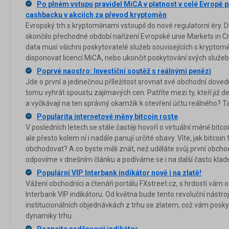
Po plném vstupu pravidel MiCA v platnost v celé Evropě 
cashbacku v akciích za převod kryptoměn
Evropský trh s kryptoměnami vstoupil do nové regulatorní éry. D
skončilo přechodné období nařízení Evropské unie Markets in C
data musí všichni poskytovatelé služeb souvisejících s krypto
disponovat licencí MiCA, nebo ukončit poskytování svých služ
Poprvé naostro: Investiční soutěž s reálnými penězi
Jde o první a jedinečnou příležitost srovnat své obchodní doved
tomu vyhrát spoustu zajímavých cen. Patříte mezi ty, kteří již 
a vyčkávají na ten správný okamžik k otevření účtu reálného? T
Popularita internetové měny bitcoin roste
V posledních letech se stále častěji hovoří o virtuální měně bitcoi
ale přesto kolem ní i nadále panují určité obavy. Víte, jak bitcoin
obchodovat? A co byste měli znát, než uděláte svůj první obch
odpovíme v dnešním článku a podíváme se i na další často klad
Populární VIP Interbank indikátor nově i na zlatě!
Vážení obchodníci a čtenáři portálu FXstreet.cz, s hrdostí vám
Interbank VIP indikátoru. Od května bude tento revoluční nástro
institucionálních objednávkách z trhu se zlatem, což vám posky
dynamiky trhu.