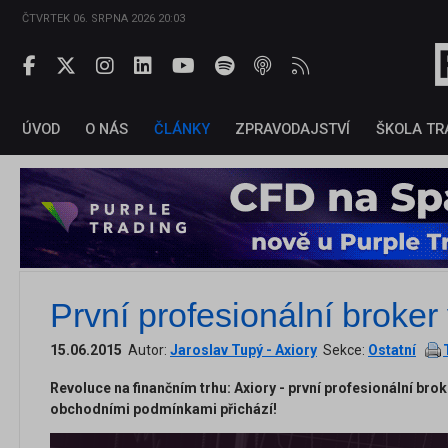
ČTVRTEK 06. SRPNA 2026 20:03
ÚVOD
O NÁS
ČLÁNKY
ZPRAVODAJSTVÍ
ŠKOLA TR
První profesionální broke
15.06.2015
Autor:
Jaroslav Tupý - Axiory
Sekce:
Ostatní
Revoluce na finančním trhu: Axiory - první profesionální brok
obchodními podmínkami přichází!