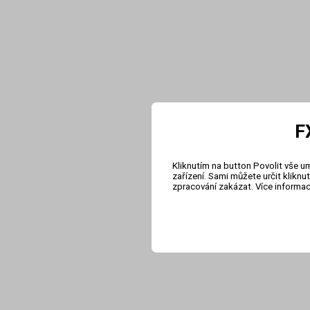
F
Kliknutím na button Povolit vše u
zařízení. Sami můžete určit klikn
zpracování zakázat. Více informa