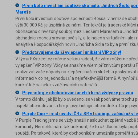
První kolo investiční soutěže skončilo, Jindřich Šídlo po
Mareše
První kolo investiční soutěže společnosti Bossa, v němž se obch
výši 30 000 Kč, je úspěšně za námi. Tentokrát je traderské klán
obohaceno o hvězdný souboj mezi Leošem Marešem a Jindřichem
obchodníci mohou srovnat své síly, a to nejen s virtuálními ale i
analytika Hospodářských novin Jindřicha Šídla to byla první zkuš
Představujeme další vylepšení unikátní VIP zóny!
V týmu FXstreet.cz máme velkou radost, že vám můžeme předst
vylepšení VIP zóny! Vždy se snažíme všem příznivcům portálu FX
realizovat vaše nápady na zlepšení našich služeb a poskytov
informací v co nejjednodušší a nejefektivnější formě. A nyní při
konkrétně na sekci vzdělávacích materiálů.
Psychologie obchodování aneb trh má vždycky pravdu
V tomto článku, jak již bylo uvedeno, se však podíváme trochu 
aspekt obchodování a tím je psychologie obchodníka. Co je psy
Purple Cup – mistrovství ČR a SR v tradingu začíná už v l
V Purple Trading jsme se vždy snažili naslouchat zpětné vazbě
komunity. Nemohlo nám tak uniknout, že tu už dlouho byla pop
soutěži. Po takové, která by obchodníkům umožnila poměřit svůj