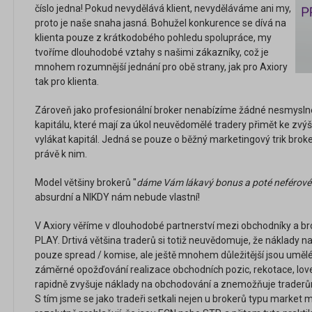
číslo jedna! Pokud nevydělává klient, nevyděláváme ani my,
proto je naše snaha jasná. Bohužel konkurence se dívá na
klienta pouze z krátkodobého pohledu spolupráce, my
tvoříme dlouhodobé vztahy s našimi zákazníky, což je
mnohem rozumnější jednání pro obě strany, jak pro Axiory
tak pro klienta.
Zároveň jako profesionální broker nenabízíme žádné nesmysln
kapitálu, které mají za úkol neuvědomělé tradery přimět ke zvýš
vylákat kapitál. Jedná se pouze o běžný marketingový trik broker
právě k nim.
Model většiny brokerů "
dáme Vám lákavý bonus a poté neférov
absurdní a NIKDY nám nebude vlastní!
V Axiory věříme v dlouhodobé partnerství mezi obchodníky a br
PLAY. Drtivá většina traderů si totiž neuvědomuje, že náklady 
pouze spread / komise, ale ještě mnohem důležitější jsou umělé 
záměrné opožďování realizace obchodních pozic, rekotace, lov
rapidně zvyšuje náklady na obchodování a znemožňuje trader
S tím jsme se jako tradeři setkali nejen u brokerů typu market ma