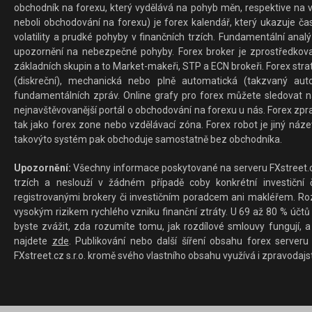
obchodník na forexu, který vydělává na pohyb měn, respektive na v
neboli obchodování na forexu) je forex kalendář, který ukazuje č
volatility a prudké pohyby v finančních trzích. Fundamentální ana
upozornění na nebezpečné pohyby. Forex broker je zprostředkov
základních skupin a to Market-makeři, STP a ECN brokeři. Forex stra
(diskreční), mechanická nebo plně automatická (takzvaný aut
fundamentálních zpráv. Online grafy pro forex můžete sledovat na 
nejnavštěvovanější portál o obchodování na forexu u nás. Forex zprav
tak jako forex zone nebo vzdělávací zóna. Forex robot je jiný náz
takovýto systém pak obchoduje samostatně bez obchodníka.
Upozornění:
Všechny informace poskytované na serveru FXstreet.cz
trzích a neslouží v žádném případě coby konkrétní investiční č
registrovanými brokery či investičním poradcem ani makléřem. Rozd
vysokým rizikem rychlého vzniku finanční ztráty. U 69 až 80 % účtů 
byste zvážit, zda rozumíte tomu, jak rozdílové smlouvy fungují, a
najdete
zde
. Publikování nebo další šíření obsahu forex serveru
FXstreet.cz s.r.o. kromě svého vlastního obsahu využívá i zpravodajs