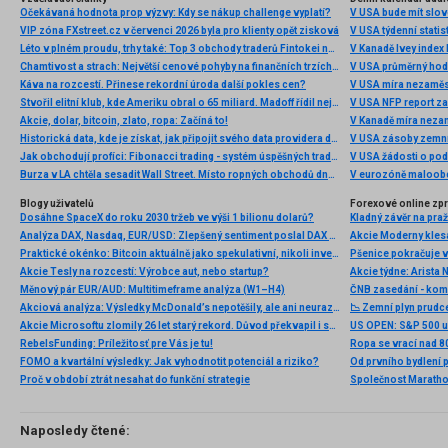
Očekávaná hodnota prop výzvy: Kdy se nákup challenge vyplatí?
V USA bude mít slo
VIP zóna FXstreet.cz v červenci 2026 byla pro klienty opět zisková
V USA týdenní statist
Léto v plném proudu, trhy také: Top 3 obchody traderů Fintokei na indexech a zlatě
V Kanadě Ivey index
Chamtivost a strach: Největší cenové pohyby na finančních trzích (červenec 2026)
V USA průměrný hod
Káva na rozcestí. Přinese rekordní úroda další pokles cen?
V USA míra nezaměs
Stvořil elitní klub, kde Ameriku obral o 65 miliard. Madoff řídil největší Ponzi dějin
V USA NFP report z
Akcie, dolar, bitcoin, zlato, ropa: Začíná to!
V Kanadě míra neza
Historická data, kde je získat, jak připojit svého data providera do MultiCharts a proč je budeme potřebovat? (4. díl)
V USA zásoby zemní
Jak obchodují profíci: Fibonacci trading - systém úspěšných traderů
V USA žádosti o po
Burza v LA chtěla sesadit Wall Street. Místo ropných obchodů dnes místem duní basy
V eurozóně maloobc
Blogy uživatelů
Forexové online zp
Dosáhne SpaceX do roku 2030 tržeb ve výši 1 bilionu dolarů?
Kladný závěr na pra
Analýza DAX, Nasdaq, EUR/USD: Zlepšený sentiment poslal DAX na nová maxima
Praktické okénko: Bitcoin aktuálně jako spekulativní, nikoli investiční aktivum
Akcie Tesly na rozcestí: Výrobce aut, nebo startup?
Měnový pár EUR/AUD: Multitimeframe analýza (W1–H4)
ČNB zasedání - ko
Akciová analýza: Výsledky McDonald’s nepotěšily, ale ani neurazily. Jakou vizi společnost prezentovala?
📉 Zemní plyn prudc
Akcie Microsoftu zlomily 26 let starý rekord. Důvod překvapil i samotné investory
RebelsFunding: Príležitosť pre Vás je tu!
Ropa se vrací nad 8
FOMO a kvartální výsledky: Jak vyhodnotit potenciál a riziko?
Proč v období ztrát nesahat do funkční strategie
Naposledy čtené: