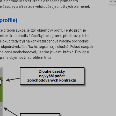
erá je pomocí Market Profile označena písmenem E.
zázn
e času, vytváří se zde větší počet jednotlivých písmenek.
rofile)
o teorii aukce, je tzv. objemový profil. Tento profil je
raktů. Jednotlivé úsečky histogramu představují tržní
 Pokud tedy byli na konkrétní cenové hladině obchodníci
em objednávek, úsečka histogramu je dlouhá. Pokud naopak
na ceně neobchodoval, úsečka je velmi krátká. Pro lepší
graf s objemovým profilem trhu.