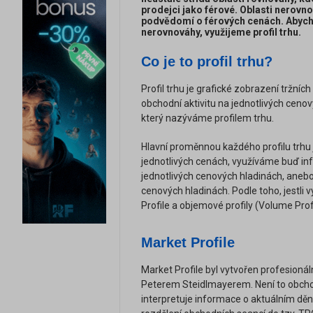
prodejci jako férové. Oblasti nerovn
podvědomí o férových cenách. Abycho
nerovnováhy, využijeme profil trhu.
Co je to profil trhu?
Profil trhu je grafické zobrazení tržn
obchodní aktivitu na jednotlivých ceno
který nazýváme profilem trhu.
Hlavní proměnnou každého profilu trhu 
jednotlivých cenách, využíváme buď i
jednotlivých cenových hladinách, aneb
cenových hladinách. Podle toho, jestli
Profile a objemové profily (Volume Profi
Market Profile
Market Profile byl vytvořen profesion
Peterem Steidlmayerem. Není to obchod
interpretuje informace o aktuálním děn