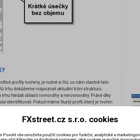
í?
notlivé profily tvořeny, je nutné si říci, co nám vlastně tato
lů trhu dokážeme rozpoznat aktuální tržní strukturu.
 trhu hledali oblasti rovnováhy a nerovnováhy. Právě díky
On-li
e identifikovat. Pokud máme tlustý profil, který je tvořen
zázn
vím TPO, nazýváme trh vyvážený a právě tuto oblast
pokud jsou na jednotlivých cenových hladinách nízké
FXstreet.cz s.r.o. cookies
 můžeme takové cenové hladiny označit za
n Povolit vše umožníte použití cookies pro funkční, analytické a marketingo
ete určit kliknutím na Podrobné nastavení, jaké cookies je možné zpracovávat