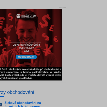
reklama
rzy obchodování
Ziskové obchodování na
ne
finančních trzích pomocí