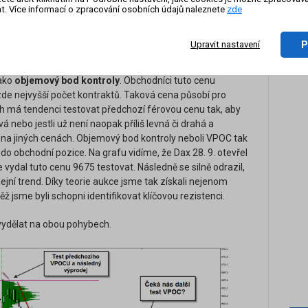
profilů pro obchodní příležitost
t. Více informací o zpracování osobních údajů naleznete
zde
raktický příklad, jak využít informace z profilů pro
P
Upravit nastavení
histogramy nám zobrazují objemové profily posledních
říme na profil 25. 9., vidíme nejdelší úsečku histogramu
jako
objemový bod kontroly
. Obchodníci tuto cenu
de nejvyšší počet kontraktů. Taková cena působí pro
Trh má tendenci testovat předchozí férovou cenu tak, aby
rová nebo jestli už není naopak příliš levná či drahá a
ce na jiných cenách. Objemový bod kontroly neboli VPOC tak
do obchodní pozice. Na grafu vidíme, že Dax 28. 9. otevřel
ydal tuto cenu 9675 testovat. Následně se silně odrazil,
odejní trend. Díky teorie aukce jsme tak získali nejenom
ž jsme byli schopni identifikovat klíčovou rezistenci.
vydělat na obou pohybech.