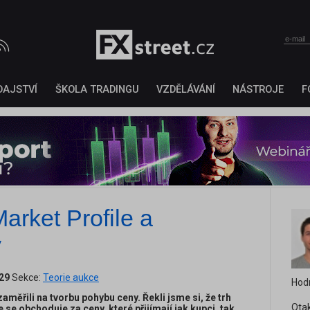
DAJSTVÍ
ŠKOLA TRADINGU
VZDĚLÁVÁNÍ
NÁSTROJE
F
arket Profile a
y
:29
Sekce:
Teorie aukce
Hod
aměřili na tvorbu pohybu ceny. Řekli jsme si, že trh
Otak
 se obchoduje za ceny, které přijímají jak kupci, tak