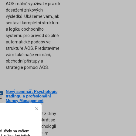
AOS reálně využívat v praxi k
dosažení ziskových
výsledků. Ukážeme vám, jak
sestavit kompletní strukturu
a logiku obchodního
systému pro převod do plně
automatické podoby ve
struktuře AOS. Představíme
vám také naše vnímání,
obchodní přístupy a
strategie pomocí AOS.
Nový seminář: Psychologie
ne
tradingu a profesionální
am
Money-Management
(Záznam semináře)
Zcela nový seminář z dílny
FXstreet.cz a tentokrát se
zaměřením na psychologii
vé účely na vašem
obchodování a money-
, případně jejich