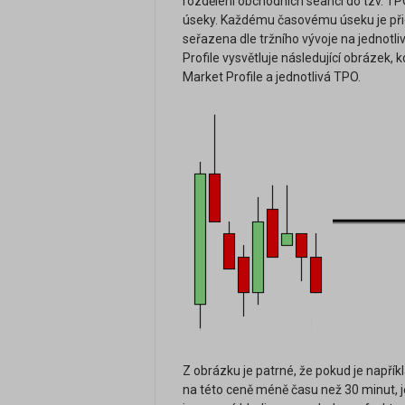
rozdělení obchodních seancí do tzv. T
úseky. Každému časovému úseku je př
seřazena dle tržního vývoje na jednotl
Profile vysvětluje následující obrázek,
Market Profile a jednotlivá TPO.
Z obrázku je patrné, že pokud je napřík
na této ceně méně času než 30 minut,