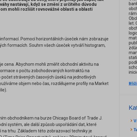
bank
ováhy nastávají, když se změní z určitého důvodu
obch
m mohli rozlišit rovnovážné oblasti a oblasti
rámc
Obch
let.
obch
logi
mate
ích informací. Pomocí horizontálních úseček nám zobrazuje
publ
vých formacích. Souhrn všech úseček vytváří histogram,
zdůr
man
stat
podk
je cena. Abychom mohli změřit obchodní aktivitu na
scho
nformace o počtu zobchodovaných kontraktů na
inic
o počet strávených časových úseků na jednotlivých
 využíváme objem nebo čas, rozdělujeme profily na Market
Bliž
le).
Ka
álním obchodníkem na burze Chicago Board of Trade J.
V
ní systém, ale další způsob uspořádání dat, které
T
í na trhu. Základem této zobrazovací techniky je