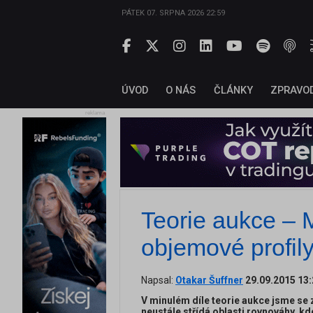
PÁTEK 07. SRPNA 2026 22:59
ÚVOD
O NÁS
ČLÁNKY
ZPRAVO
reklama
Teorie aukce – M
objemové profil
Napsal:
Otakar Šuffner
29.09.2015 13
V minulém díle teorie aukce jsme se z
neustále střídá oblasti rovnováhy, kde