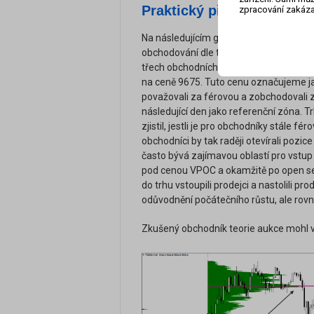
Praktický příklad využití 
zpracování zakáza
Na následujícím grafu Daxu si ukážeme p
obchodování dle teorie aukce. Zelené 
třech obchodních seancí. Pokud se zamě
na ceně 9675. Tuto cenu označujeme 
považovali za férovou a zobchodovali z
následující den jako referenční zóna. 
zjistil, jestli je pro obchodníky stále fé
obchodníci by tak raději otevírali pozi
často bývá zajímavou oblastí pro vstup 
pod cenou VPOC a okamžitě po open se v
do trhu vstoupili prodejci a nastolili pr
odůvodnění počátečního růstu, ale rovně
Zkušený obchodník teorie aukce mohl 