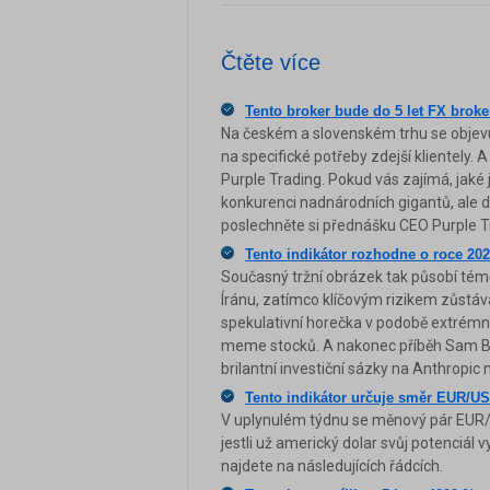
Čtěte více
Tento broker bude do 5 let FX brok
Na českém a slovenském trhu se objevu
na specifické potřeby zdejší klientely. 
Purple Trading. Pokud vás zajímá, jaké 
konkurenci nadnárodních gigantů, ale do
poslechněte si přednášku CEO Purple T
Tento indikátor rozhodne o roce 202
Současný tržní obrázek tak působí témě
Íránu, zatímco klíčovým rizikem zůstává 
spekulativní horečka v podobě extrémn
meme stocků. A nakonec příběh Sam Ban
brilantní investiční sázky na Anthropic
Tento indikátor určuje směr EUR/U
V uplynulém týdnu se měnový pár EUR/U
jestli už americký dolar svůj potenciál 
najdete na následujících řádcích.