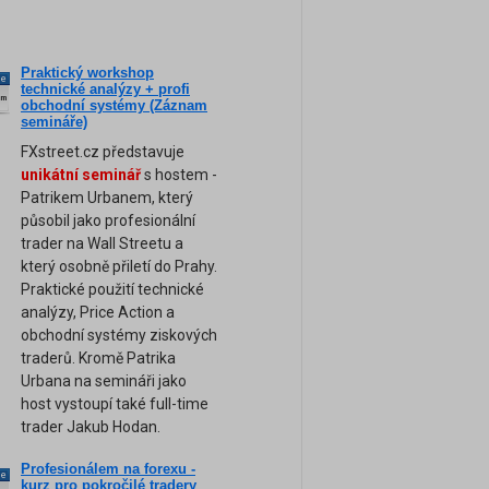
Praktický workshop
ne
technické analýzy + profi
am
obchodní systémy (Záznam
semináře)
FXstreet.cz představuje
unikátní seminář
s hostem -
Patrikem Urbanem, který
působil jako profesionální
trader na Wall Streetu a
který osobně přiletí do Prahy.
Praktické použití technické
analýzy, Price Action a
obchodní systémy ziskových
traderů. Kromě Patrika
Urbana na semináři jako
host vystoupí také full-time
trader Jakub Hodan.
Profesionálem na forexu -
ne
kurz pro pokročilé tradery