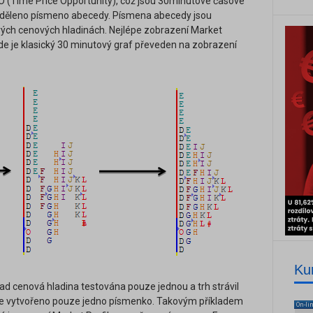
PO (Time Price Opportunity), což jsou 30minutové časové
iděleno písmeno abecedy. Písmena abecedy jsou
ivých cenových hladinách. Nejlépe zobrazení Market
 kde je klasický 30 minutový graf převeden na zobrazení
Ku
lad cenová hladina testována pouze jednou a trh strávil
 je vytvořeno pouze jedno písmenko. Takovým příkladem
On-li