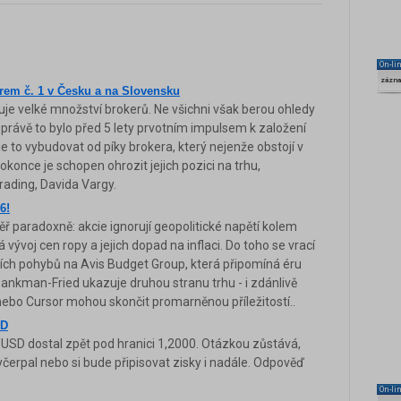
On-li
zázn
erem č. 1 v Česku a na Slovensku
je velké množství brokerů. Ne všichni však berou ohledy
A právě to bylo před 5 lety prvotním impulsem k založení
je to vybudovat od píky brokera, který nejenže obstojí v
konce je schopen ohrozit jejich pozici na trhu,
rading, Davida Vargy.
6!
ř paradoxně: akcie ignorují geopolitické napětí kolem
vývoj cen ropy a jejich dopad na inflaci. Do toho se vrací
ích pohybů na Avis Budget Group, která připomíná éru
kman-Fried ukazuje druhou stranu trhu - i zdánlivě
 nebo Cursor mohou skončit promarněnou příležitostí..
SD
SD dostal zpět pod hranici 1,2000. Otázkou zůstává,
vyčerpal nebo si bude připisovat zisky i nadále. Odpověď
On-li