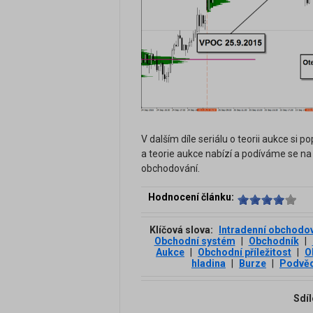
V dalším díle seriálu o teorii aukce si 
a teorie aukce nabízí a podíváme se na d
obchodování.
Hodnocení článku:
Klíčová slova:
Intradenní obchodo
Obchodní systém
|
Obchodník
|
Aukce
|
Obchodní příležitost
|
O
hladina
|
Burze
|
Podvě
Sdíl