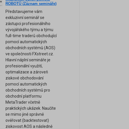
am
ROBOTŮ (Záznam semináře)
Představujeme vám
exkluzivní seminář se
zástupci profesionálního
vývojářského týmu a týmu
full-time traderů obchodující
pomocí automatických
obchodních systémů (AOS)
ve společnosti FXstreet.cz.
Hlavní náplní semináře je
profesionální využití,
optimalizace a zároveň
ziskové obchodování
pomocí automatických
obchodních systémů pro
obchodní platformu
MetaTrader včetně
praktických ukázek. Naučíte
se mimo jiné správně
ověřovat (backtestovat)
ziskovost AOS a následně