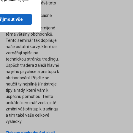
management. A právě toto
téma je naprosto
nejdůležitější a současně
řijmout vše
bohužel nejvíce
podceňované a opomíjené
téma většiny obchodníků.
Tento seminář tak doplňuje
naše ostatní kurzy, které se
zaměřují spíše na
technickou stránku tradingu.
Úspěch tradera záleží hlavně
na jeho psychice a přístupu k
obchodování. Přijďte se
naučit ty nejsilnější nástroje,
tipy a rady, které vám k
úspěchu pomohou. Tento
unikátní seminář zcela jistě
změní váš přístup k tradingu
a tím také vaše celkové
výsledky.
Ziskové obchodování akcií -