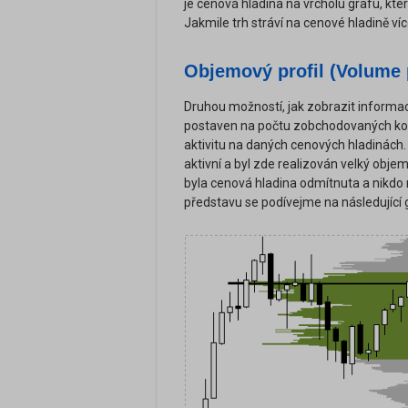
je cenová hladina na vrcholu grafu, kt
Jakmile trh stráví na cenové hladině víc
Objemový profil (Volume p
Druhou možností, jak zobrazit informace 
postaven na počtu zobchodovaných kont
aktivitu na daných cenových hladinách.
aktivní a byl zde realizován velký obj
byla cenová hladina odmítnuta a nikdo 
představu se podívejme na následující 