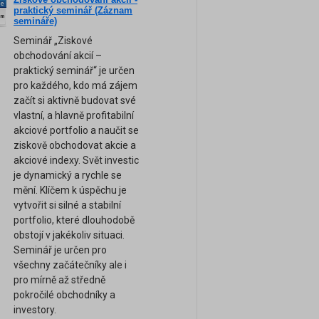
ne
praktický seminář (Záznam
am
semináře)
Seminář „Ziskové
obchodování akcií –
praktický seminář“ je určen
pro každého, kdo má zájem
začít si aktivně budovat své
vlastní, a hlavně profitabilní
akciové portfolio a naučit se
ziskově obchodovat akcie a
akciové indexy. Svět investic
je dynamický a rychle se
mění. Klíčem k úspěchu je
vytvořit si silné a stabilní
portfolio, které dlouhodobě
obstojí v jakékoliv situaci.
Seminář je určen pro
všechny začátečníky ale i
pro mírně až středně
pokročilé obchodníky a
investory.