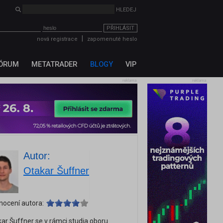
PŘIHLÁSIT
|
nová registrace
zapomenuté heslo
ÓRUM
METATRADER
BLOGY
VIP
reklama
reklama
Autor:
Otakar Šuffner
nocení autora:
ar Šuffner se v rámci studia oboru