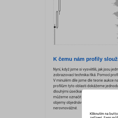
K čemu nám profily slouž
Nyní, když jsme si vysvětlili, jak jsou jed
zobrazovací technika říká. Pomocí profi
V minulém díle jsme dle teorie aukce na
profilům tyto oblasti dokážeme jednoduš
dlouhými úsečkami nebo velkým množst
můžeme označit za rovnováhu. Naopak 
objemy objednávek a nízký počet TPO,
nerovnovážné.
Kliknutím na butto
zařízení. Sami můž