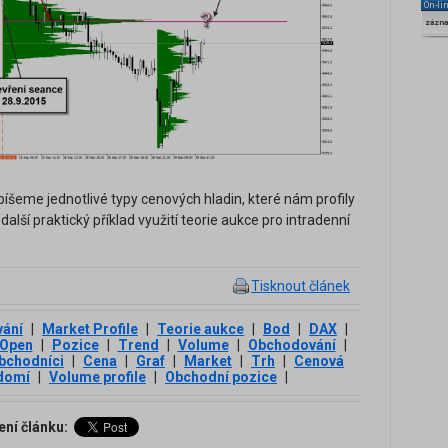
On-li
zázn
popíšeme jednotlivé typy cenových hladin, které nám profily
alší praktický příklad využití teorie aukce pro intradenní
Tisknout článek
vání
|
Market Profile
|
Teorie aukce
|
Bod
|
DAX
|
Open
|
Pozice
|
Trend
|
Volume
|
Obchodování
|
bchodníci
|
Cena
|
Graf
|
Market
|
Trh
|
Cenová
domí
|
Volume profile
|
Obchodní pozice
|
ení článku: