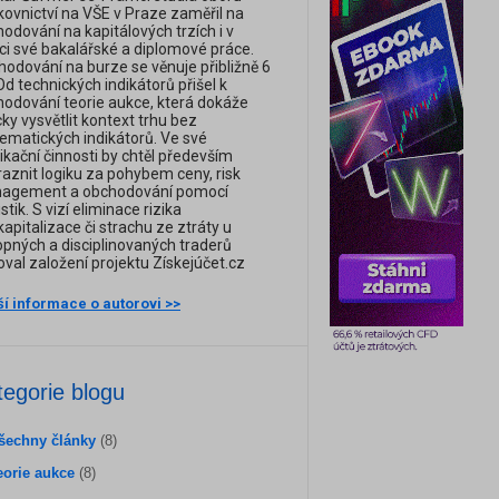
ovnictví na VŠE v Praze zaměřil na
odování na kapitálových trzích i v
i své bakalářské a diplomové práce.
odování na burze se věnuje přibližně 6
 Od technických indikátorů přišel k
odování teorie aukce, která dokáže
cky vysvětlit kontext trhu bez
matických indikátorů. Ve své
ikační činnosti by chtěl především
aznit logiku za pohybem ceny, risk
agement a obchodování pomocí
istik. S vizí eliminace rizika
apitalizace či strachu ze ztráty u
pných a disciplinovaných traderů
ioval založení projektu Získejúčet.cz
ší informace o autorovi >>
tegorie blogu
šechny články
(8)
eorie aukce
(8)