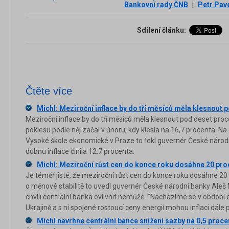
Bankovní rady ČNB
|
Petr Pav
Sdílení článku:
Čtěte více
Michl: Meziroční inflace by do tří měsíců měla klesnout 
Meziroční inflace by do tří měsíců měla klesnout pod deset pro
poklesu podle něj začal v únoru, kdy klesla na 16,7 procenta. N
Vysoké škole ekonomické v Praze to řekl guvernér České národn
dubnu inflace činila 12,7 procenta.
Michl: Meziroční růst cen do konce roku dosáhne 20 pro
Je téměř jisté, že meziroční růst cen do konce roku dosáhne 20
o měnové stabilitě to uvedl guvernér České národní banky Aleš Mi
chvíli centrální banka ovlivnit nemůže. "Nacházíme se v období 
Ukrajině a s ní spojené rostoucí ceny energií mohou inflaci dále př
Michl navrhne centrální bance snížení sazby na 0,5 proce