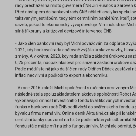
rady přecházel na místo guvernéra ČNB Jiří Rusnok a zároveň k
Před nástupem do bankovní rady ČNB někteří analytici spekuloval
takzvaným jestřábům, tedy těm centrálním bankéřům, kteří jso
sazeb, pokud to ekonomický vývoj dovoluje. V minulosti se Mich
silnější koruny a kritizoval devizové intervence ČNB.
- Jako člen bankovní rady byl Michl považován za odpůrce zvyš
2021, kdy bankovní rada opětovně zvýšila úrokové sazby, hlasov
změny. A v květnu 2020, kdy rada snížila základní úrokovou saz
0,25 procenta, naopak hlasoval pro snížení základní úrokové sa
Podle médií stejně jako další člen rady Oldřich Dědek zastával 
inflaci neovlivní a poškodí to export a ekonomiku.
- V roce 2016 založil Michl společnost s ručením omezeným M
následně stala spoluzakladatelem akciové společnosti Robot
vykonávající činnost investičního fondu kvalifikovaných invest
funkci v bankovní radě ČNB podíl vložil do svěřenského fondu a 
bývalou firmu nemá vliv. Online deník Aktuálně.cz ale při loňsk
centrální banky upozornil na to, že podle některých odborníků M
fondu stále může mít na jeho fungování vliv. Michl ale odmítá, ž