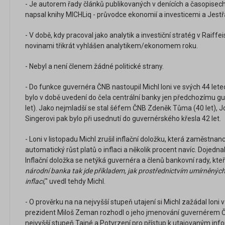
- Je autorem řady článků publikovaných v denících a časopisech,
napsal knihy MICHLiq - průvodce ekonomií a investicemi a Jestřá
- V době, kdy pracoval jako analytik a investiční stratég v Raif
novinami třikrát vyhlášen analytikem/ekonomem roku.
- Nebyl a není členem žádné politické strany.
- Do funkce guvernéra ČNB nastoupil Michl loni ve svých 44 letech
bylo v době uvedení do čela centrální banky jen předchozímu g
let). Jako nejmladší se stal šéfem ČNB Zdeněk Tůma (40 let),
Singerovi pak bylo při usednutí do guvernérského křesla 42 let.
- Loni v listopadu Michl zrušil inflační doložku, která zaměstn
automatický růst platů o inflaci a několik procent navíc. Dojednali 
Inflační doložka se netýká guvernéra a členů bankovní rady, kteří
národní banka tak jde příkladem, jak prostřednictvím umírněný
inflací,
" uvedl tehdy Michl.
- O prověrku na na nejvyšší stupeň utajení si Michl zažádal loni v
prezident Miloš Zeman rozhodl o jeho jmenování guvernérem Č
nejvyšší stupeň Tajné a Potvrzení pro přístup k utajovaným in