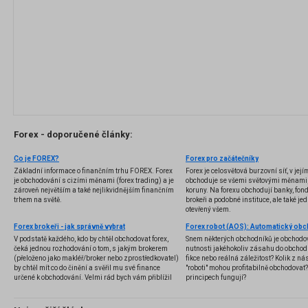
Forex - doporučené články:
Co je FOREX?
Forex pro začátečníky
Základní informace o finančním trhu FOREX. Forex
Forex je celosvětová burzovní síť, v jej
je obchodování s cizími měnami (forex trading) a je
obchoduje se všemi světovými měnami,
zároveň největším a také nejlikvidnějším finančním
koruny. Na forexu obchodují banky, fondy
trhem na světě.
brokeři a podobné instituce, ale také jedn
otevřený všem.
Forex brokeři - jak správně vybrat
V podstatě každého, kdo by chtěl obchodovat forex,
Snem některých obchodníků je obchodo
čeká jednou rozhodování o tom, s jakým brokerem
nutnosti jakéhokoliv zásahu do obchod
(přeloženo jako makléř/broker nebo zprostředkovatel)
fikce nebo reálná záležitost? Kolik z nás
by chtěl mít co do činění a svěřil mu své finance
"roboti" mohou profitabilně obchodovat
určené k obchodování. Velmi rád bych vám přiblížil
principech fungují?
problematiku výběru brokera, rozdíl mezi
jednotlivými typy brokerů a v neposlední řadě uvedu
několik příkladů nejznámějších z nich.