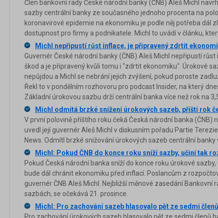
Člen bankovní rady České národní banky (ČNB) Aleš Michl navrh
sazby centrální banky ze současného jednoho procenta na polo
koronavirové epidemie na ekonomiku je podle něj potřeba dál zlev
dostupnost pro firmy a podnikatele. Michl to uvádí v článku, kte
Michl nepřipustí růst inflace, je připravený zdrtit ekonomi
Guvernér České národní banky (ČNB) Aleš Michl nepřipustí růst
škod a je připravený kvůli tomu i "zdrtit ekonomiku". Úrokové s
nepůjdou a Michl se nebrání jejich zvýšení, pokud poroste zadl
Řekl to v pondělním rozhovoru pro podcast Insider, na který dne
Základní úrokovou sazbu drží centrální banka více než rok na 3,
Michl odmítá brzké snížení úrokových sazeb, příští rok če
V první polovině příštího roku čeká Česká národní banka (ČNB) n
uvedl její guvernér Aleš Michl v diskusním pořadu Partie Tere
News. Odmítl brzké snižování úrokových sazeb centrální banky v
Michl: Pokud ČNB do konce roku sníží sazby, učiní tak r
Pokud Česká národní banka sníží do konce roku úrokové sazby, 
bude dál chránit ekonomiku před inflací. Poslancům z rozpočto
guvernér ČNB Aleš Michl. Nejbližší měnové zasedání Bankovní r
sazbách, se očekává 21. prosince.
Michl: Pro zachování sazeb hlasovalo pět ze sedmi člen
Pro zachování úrokových sazeb hlasovalo pět ze sedmi členů ba