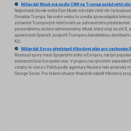
Miliardář Musk má podle CNN na Trumpa pořád větší vliv
Nejbohatší člověk světa Elon Musk má stále větší vliv na budou
Donalda Trumpa. Na svém webu to uvedla zpravodajská televiz
zúčastnil Trumpových telefonátů se zahraničními představiteli
personálnímu složení administrativy. Musk, který stojí za sítí X
společností SpaceX, podpořil Trumpovu kandidaturu desítkami m
Kč).
Miliardář Soros představil tříbodový plán pro zachování 
Rostoucí spory mezi Spojenými státy a Evropou, nárůst populis
existenční krizi Evropské unie. V projevu na výročním zasedání
vztahy to včera v Paříži podle agentury Reuters řekl americký
George Soros. Pro řešení situace finančník nabídl tříbodový pro