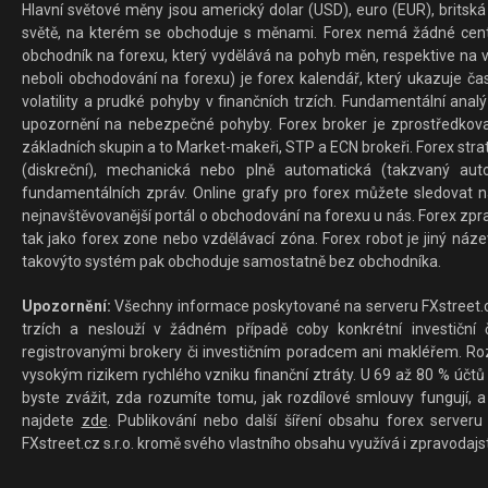
Hlavní světové měny jsou americký dolar (USD), euro (EUR), britská 
světě, na kterém se obchoduje s měnami. Forex nemá žádné centrál
obchodník na forexu, který vydělává na pohyb měn, respektive na v
neboli obchodování na forexu) je forex kalendář, který ukazuje č
volatility a prudké pohyby v finančních trzích. Fundamentální ana
upozornění na nebezpečné pohyby. Forex broker je zprostředkov
základních skupin a to Market-makeři, STP a ECN brokeři. Forex stra
(diskreční), mechanická nebo plně automatická (takzvaný aut
fundamentálních zpráv. Online grafy pro forex můžete sledovat na 
nejnavštěvovanější portál o obchodování na forexu u nás. Forex zprav
tak jako forex zone nebo vzdělávací zóna. Forex robot je jiný náz
takovýto systém pak obchoduje samostatně bez obchodníka.
Upozornění:
Všechny informace poskytované na serveru FXstreet.cz
trzích a neslouží v žádném případě coby konkrétní investiční č
registrovanými brokery či investičním poradcem ani makléřem. Rozd
vysokým rizikem rychlého vzniku finanční ztráty. U 69 až 80 % účtů 
byste zvážit, zda rozumíte tomu, jak rozdílové smlouvy fungují, a
najdete
zde
. Publikování nebo další šíření obsahu forex serveru
FXstreet.cz s.r.o. kromě svého vlastního obsahu využívá i zpravodajs