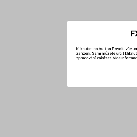
F
Kliknutím na button Povolit vše u
zařízení. Sami můžete určit klikn
zpracování zakázat. Více informa