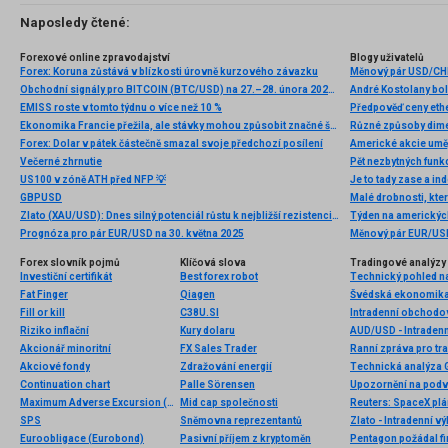
Naposledy čtené:
Forexové online zpravodajství
Blogy uživatelů
Forex: Koruna zůstává v blízkosti úrovně kurzového závazku
Měnový pár USD/CHF
Obchodní signály pro BITCOIN (BTC/USD) na 27.–28. února 2026: prodej pod 68 750 USD (21 SMA – 3/8 Murray)
André Kostolany bo
EMISS roste v tomto týdnu o více než 10 %
Ekonomika Francie přežila, ale stávky mohou způsobit značné škody.
Forex: Dolar v pátek částečně smazal svoje předchozí posílení
Americké akcie umějí
Večerné zhrnutie
US100 v zóně ATH před NFP 💡
Je to tady zase a i
GBPUSD
Malé drobnosti, kter
Zlato (XAU/USD): Dnes silný potenciál růstu k nejbližší rezistenci, úterý 30. září 2025
Týden na americkýc
Prognóza pro pár EUR/USD na 30. května 2025
Měnový pár EUR/USD
Forex slovník pojmů
Klíčová slova
Tradingové analýzy 
Investiční certifikát
Best forex robot
Technický pohled n
Fat Finger
Qiagen
Švédská ekonomika l
Fill or kill
C38U.SI
Intradenní obchodo
Riziko inflační
Kury dolaru
AUD/USD - Intradenn
Akcionář minoritní
FX Sales Trader
Ranní zpráva pro tra
Akciové fondy
Zdražování energií
Technická analýza
Continuation chart
Palle Sörensen
Maximum Adverse Excursion (MAE)
Mid cap společnosti
Reuters: SpaceX plán
SPS
Sněmovna reprezentantů
Zlato - Intradenní v
Euroobligace (Eurobond)
Pasivní příjem z kryptoměn
Pentagon požádal fi