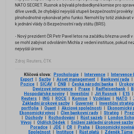
NATO SECRET. Rusnok a bývalá předsedkyně komise pro sprav
dříve uvedli, že chybějící nejvyšší stupeň bezpečnostní prověrky
plnohodnotně vykonávat jeho funkci. Nemohl by totiž získávat
k jednání vlády či Bezpečnostní rady státu (BRS).
- Nový prezident ČR Petr Pavel letos na začátku března uvedl v
se mohl zabývat odvoláním Michla z vedení instituce, pokud ne
nejvyšší úrovni.
Zdroj: Reuters, ČTK
Klíčová slova:
Psychologie
|
Intervence
|
Intervence
Export
|
Sazby
|
Asset management
|
Bankovní rada
|
Pozice
|
SICAV
|
ČNB
|
Česká národní banka
|
Úrokov
Devizové intervence
|
Praxe
|
Raiffeisenbank
|
B
Hospodářské noviny
|
Investiční
|
Jiří Rusnok
|
E15
|
Reuters
|
ING
|
ROCE
|
Komise
|
Vzdělání
|
NATO
|
Základní úrokové sazby
|
Guvernér
|
Investiční stratég
portfolia
|
Quant
|
Akciové společnosti
|
Ekonomický 
Ekonomický vývoj
|
Člen bankovní rady
|
Stratég
|
Prez
|
Důchody
|
Rozhodování
|
Růst sazeb
|
London Scho
Vývoj
|
Oldřich Dědek
|
Snížení základní úrokové sazby
Poradce
|
JDE
|
ČR
|
Praha
|
Ekonomický noviná
Společnost
|
Instituce
|
Růst platů
|
Zdeněk Tůma