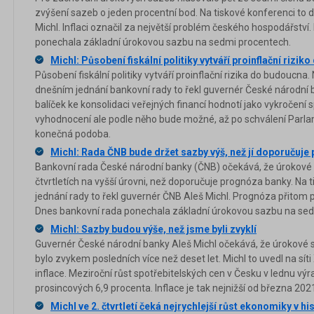
zvýšení sazeb o jeden procentní bod. Na tiskové konferenci to 
Michl. Inflaci označil za největší problém českého hospodářstv
ponechala základní úrokovou sazbu na sedmi procentech.
Michl: Působení fiskální politiky vytváří proinflační rizi
Působení fiskální politiky vytváří proinflační rizika do budoucna
dnešním jednání bankovní rady to řekl guvernér České národní b
balíček ke konsolidaci veřejných financí hodnotí jako vykročen
vyhodnocení ale podle něho bude možné, až po schválení Par
konečná podoba.
Michl: Rada ČNB bude držet sazby výš, než jí doporučuje
Bankovní rada České národní banky (ČNB) očekává, že úrokové
čtvrtletích na vyšší úrovni, než doporučuje prognóza banky. Na
jednání rady to řekl guvernér ČNB Aleš Michl. Prognóza přitom
Dnes bankovní rada ponechala základní úrokovou sazbu na sed
Michl: Sazby budou výše, než jsme byli zvyklí
Guvernér České národní banky Aleš Michl očekává, že úrokové s
bylo zvykem posledních více než deset let. Michl to uvedl na síti
inflace. Meziroční růst spotřebitelských cen v Česku v lednu vý
prosincových 6,9 procenta. Inflace je tak nejnižší od března 202
Michl ve 2. čtvrtletí čeká nejrychlejší růst ekonomiky v his