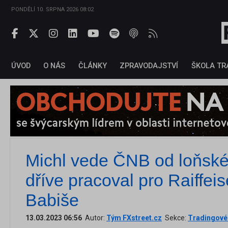
PONDĚLÍ 10. SRPNA 2026 08:02
ÚVOD
O NÁS
ČLÁNKY
ZPRAVODAJSTVÍ
ŠKOLA TR
Michl vede ČNB od loňské
dříve pracoval pro Raiffei
Babiše
13.03.2023 06:56
Autor:
Tým FXstreet.cz
Sekce:
Tradingové 