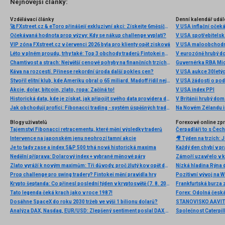
Nejnovější články:
Vzdělávací články
Denní kalendář udál
🚀 FXstreet.cz & eToro přinášejí exkluzivní akci: Získejte 6měsíční členství ve VIP zóně ZDARMA
V USA inflační očeká
Očekávaná hodnota prop výzvy: Kdy se nákup challenge vyplatí?
V USA spotřebitelsk
VIP zóna FXstreet.cz v červenci 2026 byla pro klienty opět zisková
V USA maloobchodní
Léto v plném proudu, trhy také: Top 3 obchody traderů Fintokei na indexech a zlatě
V eurozóně hrubý d
Chamtivost a strach: Největší cenové pohyby na finančních trzích (červenec 2026)
Guvernérka RBA Mic
Káva na rozcestí. Přinese rekordní úroda další pokles cen?
V USA aukce 30letý
Stvořil elitní klub, kde Ameriku obral o 65 miliard. Madoff řídil největší Ponzi dějin
V USA žádosti o po
Akcie, dolar, bitcoin, zlato, ropa: Začíná to!
V USA index PPI
Historická data, kde je získat, jak připojit svého data providera do MultiCharts a proč je budeme potřebovat? (4. díl)
V Británii hrubý do
Jak obchodují profíci: Fibonacci trading - systém úspěšných traderů
Na Novém Zélandu i
Blogy uživatelů
Forexové online zp
Tajemství Fibonacci retracementu, které mění výsledky traderů
Intervence na japonském jenu neohrozí tamní akcie
Je to tady zase a index S&P 500 trhá nová historická maxima
Nedělní příprava: Dolarový index + vybrané měnové páry
Zlato vyráží k novým maximům: Tři důvody, proč žlutý kov opět dominuje
Nízká hladina Rýna 
Prop challenge pro swing tradery? Fintokei mění pravidla hry
Pozitivní vývoj na Wa
Krypto šeptanda: Co přinesl poslední týden v kryptosvětě (7. 8. 2026)
Frankfurtská burza 
Tato legenda čeká krach jako v roce 1987!
Dosáhne SpaceX do roku 2030 tržeb ve výši 1 bilionu dolarů?
Analýza DAX, Nasdaq, EUR/USD: Zlepšený sentiment poslal DAX na nová maxima