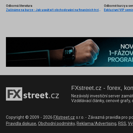
Odborná literatura
Odborné kurzy a se
Začínáme na burze - Jak uspět při obchodování na finančních trzích (1. vydání)
Exkluzivní VIP semi
FXstreet.cz - forex, ko
Nezávislý investiční server zaměř
Vzdělávací články, cenové grafy,
Copyright © 2009 - 2026
FXstreet.cz
s.r.o. - Závazná pravidla pro p
Pravidla diskuse
,
Obchodní podmínky
,
Reklama/Advertising
,
RSS
,
Vý