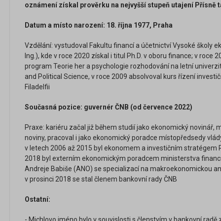
oznámení získal prověrku na nejvyšší stupeň utajení Přísně t
Datum a místo narození: 18. října 1977, Praha
Vzdělání: vystudoval Fakultu financí a účetnictví Vysoké školy 
Ing.), kde v roce 2020 získal i titul Ph.D. v oboru finance; v roce
program Teorie her a psychologie rozhodování na letní univerz
and Political Science, v roce 2009 absolvoval kurs řízení investi
Filadelfii
Současná pozice: guvernér ČNB (od července 2022)
Praxe: kariéru začal již během studií jako ekonomický novinář,
noviny, pracoval i jako ekonomický poradce místopředsedy vlá
v letech 2006 až 2015 byl ekonomem a investičním stratégem R
2018 byl externím ekonomickým poradcem ministerstva financí 
Andreje Babiše (ANO) se specializací na makroekonomickou anal
v prosinci 2018 se stal členem bankovní rady ČNB
Ostatní:
- Michlovo jméno bylo v souvislosti s členstvím v bankovní radě 