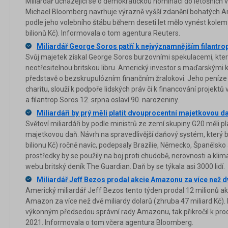
Miliardář ucházející se o demokratickou nominaci do letošních 
Michael Bloomberg navrhuje výrazně vyšší zdanění bohatých Am
podle jeho volebního štábu během deseti let mělo vynést kolem 
bilionů Kč). Informovala o tom agentura Reuters.
Miliardář George Soros patří k nejvýznamnějším filantr
Svůj majetek získal George Soros burzovními spekulacemi, kter
neotřesitelnou britskou libru. Americký investor s maďarskými 
představě o bezskrupulózním finančním žralokovi. Jeho peníze t
charitu, slouží k podpoře lidských práv či k financování projektů 
a filantrop Soros 12. srpna oslaví 90. narozeniny.
Miliardáři by prý měli platit dvouprocentní majetkovou d
Světoví miliardáři by podle ministrů ze zemí skupiny G20 měli p
majetkovou daň. Návrh na spravedlivější daňový systém, který by 
bilionu Kč) ročně navíc, podepsaly Brazílie, Německo, Španělsko
prostředky by se použily na boj proti chudobě, nerovnosti a klim
webu britský deník The Guardian. Daň by se týkala asi 3000 lidí.
Miliardář Jeff Bezos prodal akcie Amazonu za více než d
Americký miliardář Jeff Bezos tento týden prodal 12 milionů a
Amazon za více než dvě miliardy dolarů (zhruba 47 miliard Kč).
výkonným předsedou správní rady Amazonu, tak přikročil k prode
2021. Informovala o tom včera agentura Bloomberg.