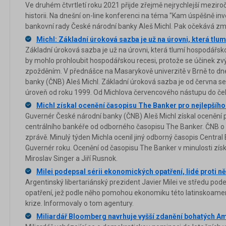
Ve druhém čtvrtletí roku 2021 přijde zřejmě nejrychlejší meziro
historii. Na dnešní on-line konferenci na téma "Kam úspěšně inve
bankovní rady České národní banky Aleš Michl. Pak očekává zmí
Michl: Základní úroková sazba je už na úrovni, která tlu
Základní úroková sazba je už na úrovni, která tlumí hospodářsko
by mohlo prohloubit hospodářskou recesi, protože se účinek zvý
zpožděním. V přednášce na Masarykově univerzitě v Brně to dn
banky (ČNB) Aleš Michl. Základní úroková sazba je od června se
úroveň od roku 1999. Od Michlova červencového nástupu do če
Michl získal ocenění časopisu The Banker pro nejlepšíh
Guvernér České národní banky (ČNB) Aleš Michl získal ocenění 
centrálního bankéře od odborného časopisu The Banker. ČNB o 
zprávě. Minulý týden Michla ocenil jiný odborný časopis Central B
Guvernér roku. Ocenění od časopisu The Banker v minulosti získa
Miroslav Singer a Jiří Rusnok.
Milei podepsal sérii ekonomických opatření, lidé proti n
Argentinský libertariánský prezident Javier Milei ve středu pod
opatření, jež podle něho pomohou ekonomiku této latinskoame
krize. Informovaly o tom agentury.
Miliardář Bloomberg navrhuje vyšší zdanění bohatých A