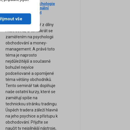
Nový seminář: Psychologie
ne
tradingu a profesionální
am
Money-Management
(Záznam semináře)
řijmout vše
Zcela nový seminář z dílny
FXstreet.cz a tentokrát se
zaměřením na psychologii
obchodování a money-
management. A právě toto
téma je naprosto
nejdůležitější a současně
bohužel nejvíce
podceňované a opomíjené
téma většiny obchodníků.
Tento seminář tak doplňuje
naše ostatní kurzy, které se
zaměřují spíše na
technickou stránku tradingu.
Úspěch tradera záleží hlavně
na jeho psychice a přístupu k
obchodování. Přijďte se
naučit ty nejsilnější nástroje,