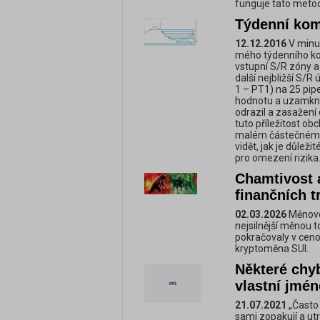
funguje tato meto
Týdenní kome
12.12.2016
V minu
mého týdenního kom
vstupní S/R zóny a
další nejbližší S/R
1 – PT1) na 25 pip
hodnotu a uzamknou
odrazil a zasažení d
tuto příležitost ob
malém částečném zi
vidět, jak je důle
pro omezení rizika
Chamtivost 
finančních t
02.03.2026
Měnové 
nejsilnější měnou 
pokračovaly v ceno
kryptoměna SUI.
Některé chyb
vlastní jmé
21.07.2021
„Často 
sami zopakují a utr