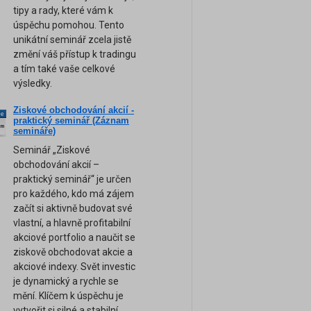
tipy a rady, které vám k
úspěchu pomohou. Tento
unikátní seminář zcela jistě
změní váš přístup k tradingu
a tím také vaše celkové
výsledky.
Ziskové obchodování akcií -
ne
praktický seminář (Záznam
am
semináře)
Seminář „Ziskové
obchodování akcií –
praktický seminář“ je určen
pro každého, kdo má zájem
začít si aktivně budovat své
vlastní, a hlavně profitabilní
akciové portfolio a naučit se
ziskově obchodovat akcie a
akciové indexy. Svět investic
je dynamický a rychle se
mění. Klíčem k úspěchu je
vytvořit si silné a stabilní