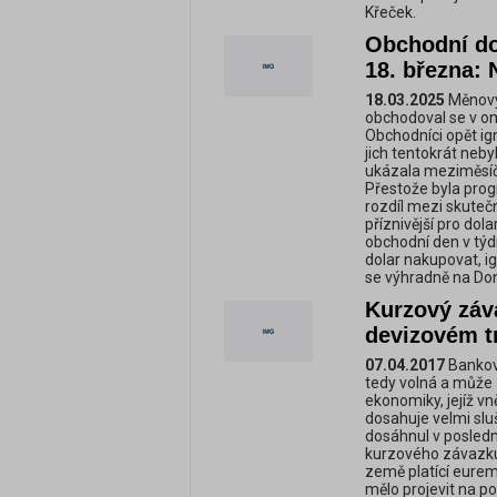
Křeček.
Obchodní do
18. března: 
18.03.2025
Měnový 
obchodoval se v om
Obchodníci opět ign
jich tentokrát ne
ukázala meziměsíčn
Přestože byla pro
rozdíl mezi skuteč
příznivější pro dol
obchodní den v týdn
dolar nakupovat, ig
se výhradně na Do
Kurzový záva
devizovém t
07.04.2017
Bankovn
tedy volná a může 
ekonomiky, jejíž v
dosahuje velmi slu
dosáhnul v posledn
kurzového závazku
země platící eurem
mělo projevit na p