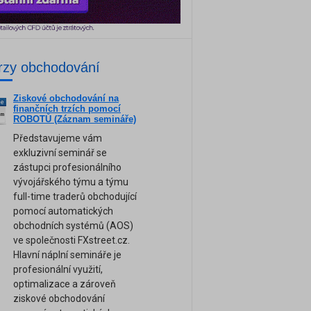
rzy obchodování
Ziskové obchodování na
ne
finančních trzích pomocí
am
ROBOTŮ (Záznam semináře)
Představujeme vám
exkluzivní seminář se
zástupci profesionálního
vývojářského týmu a týmu
full-time traderů obchodující
pomocí automatických
obchodních systémů (AOS)
ve společnosti FXstreet.cz.
Hlavní náplní semináře je
profesionální využití,
optimalizace a zároveň
ziskové obchodování