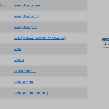
 INC
Neregulovaná firma
Neregulované trhy
Neregulovaný trh
Nerespektování rostoucí trendové čáry
On-li
zázn
Nero
NeroFX
NEROFX INVEST
Nero Partners
Nero Partners Consulting