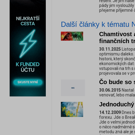
řešení. Je jím naše
pády jim vysloužil
přejeme příjemné č
Další články k tématu N
Chamtivost 
finančních t
30.11.2025
Listopa
optimismu daleko.
historii, který skon
ekonomických dat s
vstupovali na trh 
projevovala se v p
Čo bude so 
30.06.2015
Nastal 
venovať, lebo mala 
Jednoduchý
14.12.2009
Dnes by
forexu. Jde o Break
Jde o velmi jednod
o něco nadměrně s
metodu zná ale je s