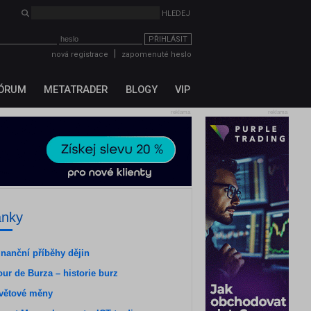
PŘIHLÁSIT
|
nová registrace
zapomenuté heslo
ÓRUM
METATRADER
BLOGY
VIP
reklama
reklama
ánky
inanční příběhy dějin
our de Burza – historie burz
větové měny