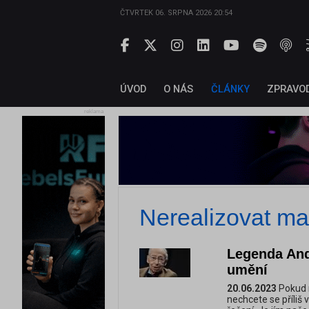
ČTVRTEK 06. SRPNA 2026 20:54
ÚVOD
O NÁS
ČLÁNKY
ZPRAVO
reklama
Nerealizovat ma
Legenda And
umění
20.06.2023
Pokud m
nechcete se příliš 