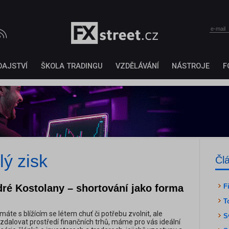
DAJSTVÍ
ŠKOLA TRADINGU
VZDĚLÁVÁNÍ
NÁSTROJE
F
lý zisk
Čl
ré Kostolany – shortování jako forma
F
T
áte s blížícím se létem chuť či potřebu zvolnit, ale
S
vzdalovat prostředí finančních trhů, máme pro vás ideální