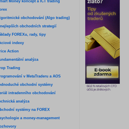
mart Money koncept a ICT trading
orex
lgoritmické obchodování (Algo trading)
 nejlepších obchodních strategií
áklady FOREXu, rady, tipy
kciové indexy
rice Action
undamentální analýza
rop Trading
rogramování v MetaTraderu a AOS
ednoduché obchodní systémy
eriál intradenního obchodování
echnická analýza
bchodní systémy na FOREX
sychologie a money-management
ozhovory