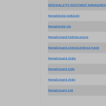
NERDWALLETFX INVESTMENT MANAGEMENT
Nerealistická očekávání
Nerealistické cíle
Nerealizovaná hodnota pozice
Nerealizovaná zisková/ztrátová marže
Nerealizovaná ztráta
Nerealizované zisky
Nerealizované ztráty
Nerealizovaný zisk