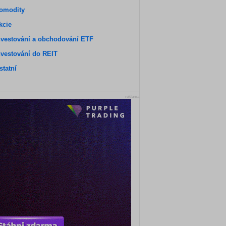
omodity
kcie
nvestování a obchodování ETF
nvestování do REIT
statní
reklama