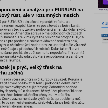
poručení a analýza pro EUR/USD na
Nový růst, ale v rozumných mezích
pár EUR/USD pokračoval v pondělí v růstu, ale
Ku
ezeném rozpětí, které lze považovat za boční kanál.
orovali všechny zprávy podporující americký dolar, i když
bylo mnoho. Americká zpráva o maloobchodních tržbách
On-li
í nárůst o 1 %, čímž výrazně překonala prognózu 0,2 %.
zázn
gnóza pro předchozí měsíc revidovaná směrem dolů,
nými a očekávanými hodnotami za únor byl stále výrazně
ar než údaje z předchozích měsíců. Dolar tak měl první
u šanci posílit, ale opět se mu to nepodařilo. Trh odmítá
noruje jakékoliv události, které jej podporují, a zaměřuje
nalda Trumpa.
zek je pryč, velký třesk na
rhu začíná
í rada včera ukončila svůj kurzový závazek. Koruna je
začít směle posilovat. V tom ji podporuje dobrý výkon
nější rovnováhy vykazují přebytky. Zahraniční obchod
šných přebytků a dokonce i běžný účet platební bilance
ích třech letech slušného přebytku. I v průběhu
 Česko zaznamenávalo vyšší nárůst produktivity než
, to by se nyní stejně jako přebytek bilance běžného účtu
osilování domácí měny.