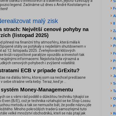
 série článků o investorech a traderech, jejichž vzestupy a
S
y pozici legend. Začínáme už dnes s André Kostolanym a
F
tení!
A
erealizovat malý zisk
8
a strach: Největší cenové pohyby na
Z
rzích (listopad 2025)
A
d přinesl na finanční trhy atmosféru, která měla k
P
 Spojené státy se potýkaly s nejdelším shutdownem v
čil až 12. listopadu 2025. Zveřejňování klíčových
F
e kvůli rozpočtové paralýze opozdilo a investoři tak
s neúplnými informacemi. Nejistota byla výrazná a
P
rudkých cenových pohybech i zvýšené volatilitě.
P
stratami ECB v prípade GrExitu?
J
čas na ďalšiu tému, ktorej som sa nechcel predčasne
v sebe strašne veľa keby. Teraz, keď je ...
S
 systém Money-Managementu
T
ch se s vámi rád podělil o důležitou techniku týkající se
O
-Even (B/E), což je technika vztahující se ke Stop-Lossu.
uchou metodu a tak se nemusíte bát, že podle názvu jde
P
ložitého. Mnoho pokročilých traderů samozřejmě tuto
tále velké množství obchodníků, kteří se nás ptají jak
R