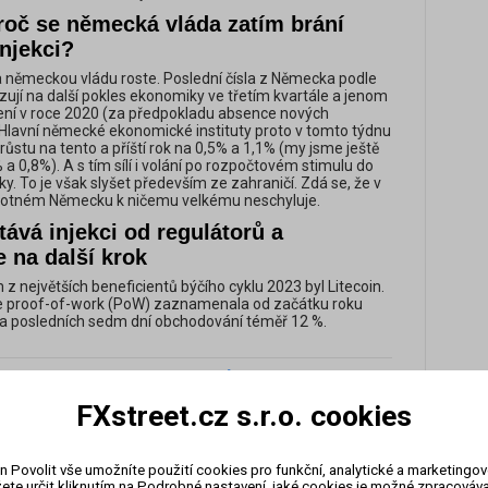
roč se německá vláda zatím brání
njekci?
 německou vládu roste. Poslední čísla z Německa podle
ují na další pokles ekonomiky ve třetím kvartále a jenom
ení v roce 2020 (za předpokladu absence nových
 Hlavní německé ekonomické instituty proto v tomto týdnu
růstu na tento a příští rok na 0,5% a 1,1% (my jsme ještě
% a 0,8%). A s tím sílí i volání po rozpočtovém stimulu do
. To je však slyšet především ze zahraničí. Zdá se, že v
samotném Německu k ničemu velkému neschyluje.
tává injekci od regulátorů a
e na další krok
z největších beneficientů býčího cyklu 2023 byl Litecoin.
e proof-of-work (PoW) zaznamenala od začátku roku
za posledních sedm dní obchodování téměř 12 %.
sti
|
Jak rychle zbohatnout
|
Úspěšný obchodník
|
A. Kostolany
|
Obrovské ztráty
|
Kdo byl André
FXstreet.cz s.r.o. cookies
ijetí
|
Ztráty peněz
|
Burza
|
Přijmout ztrátu
|
ná částka
|
Exchange
|
Vysoké riziko
|
Sázky na
ze
|
Investiční a obchodní styl
|
Akcie a dluhopisy
|
L.F. Investment
|
Pochybnosti
|
Analýzy
|
Výzkumy
n Povolit vše umožníte použití cookies pro funkční, analytické a marketingo
univerzity
|
Úspěšný obchodník s cennými papíry
|
ete určit kliknutím na Podrobné nastavení, jaké cookies je možné zpracovávat