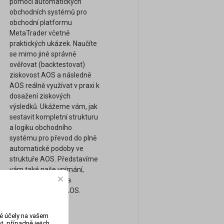
pomocí automatických
obchodních systémů pro
obchodní platformu
MetaTrader včetně
praktických ukázek. Naučíte
se mimo jiné správně
ověřovat (backtestovat)
ziskovost AOS a následně
AOS reálně využívat v praxi k
dosažení ziskových
výsledků. Ukážeme vám, jak
sestavit kompletní strukturu
a logiku obchodního
systému pro převod do plně
automatické podoby ve
struktuře AOS. Představíme
vám také naše vnímání,
obchodní přístupy a
strategie pomocí AOS.
vé účely na vašem
, případně jejich