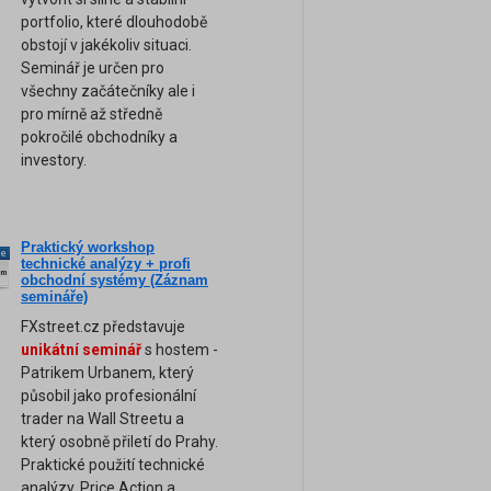
portfolio, které dlouhodobě
obstojí v jakékoliv situaci.
Seminář je určen pro
všechny začátečníky ale i
pro mírně až středně
pokročilé obchodníky a
investory.
Praktický workshop
ne
technické analýzy + profi
am
obchodní systémy (Záznam
semináře)
FXstreet.cz představuje
unikátní seminář
s hostem -
Patrikem Urbanem, který
působil jako profesionální
trader na Wall Streetu a
který osobně přiletí do Prahy.
Praktické použití technické
analýzy, Price Action a