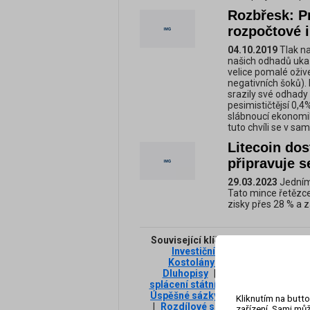
Rozbřesk: P
rozpočtové i
04.10.2019
Tlak na
našich odhadů ukaz
velice pomalé oživ
negativních šoků).
srazily své odhady 
pesimističtějsí 0,4
slábnoucí ekonomiky
tuto chvíli se v 
Litecoin dos
připravuje s
29.03.2023
Jedním 
Tato mince řetězc
zisky přes 28 % a 
Související klíčová slova:
Zkušeno
Investiční cíle
|
Obchodník
|
Kostolány?
|
Společnosti
|
Př
Dluhopisy
|
CySEC
|
Investova
splácení státních dluhopisů
|
Pení
Úspěšné sázky
|
Forma umění
|
Kliknutím na butto
|
Rozdílové smlouvy
|
Dokončení 
zařízení. Sami můž