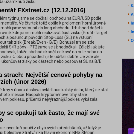
da uzamknutí zisku.
K
ntář FXstreet.cz (12.12.2016)
A
lém týdnu jsme se dočkali obchodu na EUR/USD podle
entáře. Ve čtvrtek totiž došlo k prolomení horní úrovně
I
 mohli jsme vstoupit do long obchodu. Trh ihned došel k
I
 úrovně, kde jsme mohli realizovat část zisku (Profit-Target
ech a posunout původní Stop-Loss (SL) na vstupní
O
t tak zisk (Break/Even - B/E). Bohužel trh se zde
alší S/R zóny - PT2 jsme se již nedočkali. Záleží, jak jste
chodovali, takže obchod skončil celkově na nule nebo na
sku. O obou případech jste udělali dobře. Je zde ale
žité ukončovat zisky po částech nebo posouvat SL na B/E
.
a strach: Největší cenové pohyby na
rzích (únor 2026)
trhy v únoru doslova ovládl australský dolar, který se stal
tohoto měsíce. Naopak kryptoměnové trhy stále
vém poklesu, přičemž nejvýraznější pokles vykázala
y se opakují tak často, že mají své
no
se investoři poučí z chyb svých předchůdců, až když je
pí bolestivé ztráty,“ říká hlavní ekonom BHS Štěpán