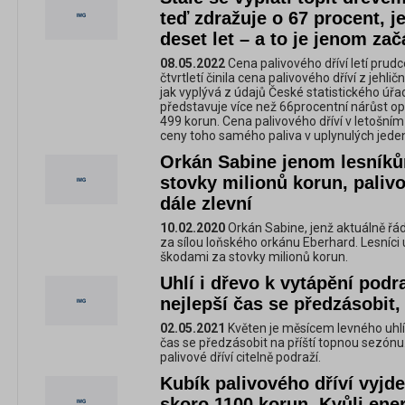
teď zdražuje o 67 procent, je
deset let – a to je jenom zač
08.05.2022
Cena palivového dříví letí prud
čtvrtletí činila cena palivového dříví z jehl
jak vyplývá z údajů České statistického úřad
představuje více než 66procentní nárůst opr
499 korun. Cena palivového dříví v letošním
ceny toho samého paliva v uplynulých jedená
Orkán Sabine jenom lesníků
stovky milionů korun, palivo
dále zlevní
10.02.2020
Orkán Sabine, jenž aktuálně řád
za sílou loňského orkánu Eberhard. Lesníci
škodami za stovky milionů korun.
Uhlí i dřevo k vytápění podra
nejlepší čas se předzásobit, 
02.05.2021
Květen je měsícem levného uhlí i 
čas se předzásobit na příští topnou sezónu. 
palivové dříví citelně podraží.
Kubík palivového dříví vyjd
skoro 1100 korun. Kvůli ener