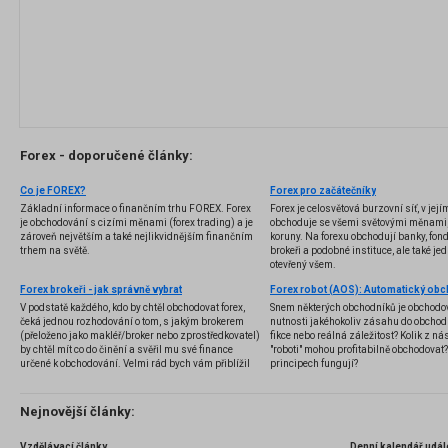
Forex - doporučené články:
Co je FOREX?
Forex pro začátečníky
Základní informace o finančním trhu FOREX. Forex
Forex je celosvětová burzovní síť, v jej
je obchodování s cizími měnami (forex trading) a je
obchoduje se všemi světovými měnami,
zároveň největším a také nejlikvidnějším finančním
koruny. Na forexu obchodují banky, fondy
trhem na světě.
brokeři a podobné instituce, ale také jedn
otevřený všem.
Forex brokeři - jak správně vybrat
V podstatě každého, kdo by chtěl obchodovat forex,
Snem některých obchodníků je obchodo
čeká jednou rozhodování o tom, s jakým brokerem
nutnosti jakéhokoliv zásahu do obchod
(přeloženo jako makléř/broker nebo zprostředkovatel)
fikce nebo reálná záležitost? Kolik z nás
by chtěl mít co do činění a svěřil mu své finance
"roboti" mohou profitabilně obchodovat
určené k obchodování. Velmi rád bych vám přiblížil
principech fungují?
problematiku výběru brokera, rozdíl mezi
jednotlivými typy brokerů a v neposlední řadě uvedu
několik příkladů nejznámějších z nich.
Nejnovější články:
Vzdělávací články
Denní kalendář udál