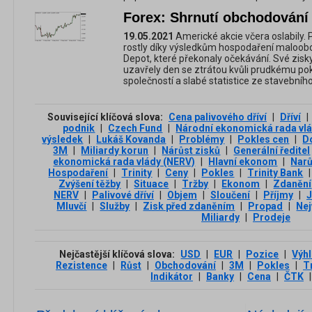
Forex: Shrnutí obchodování 
19.05.2021
Americké akcie včera oslabily.
rostly díky výsledkům hospodaření maloo
Depot, které překonaly očekávání. Své zisk
uzavřely den se ztrátou kvůli prudkému po
společností a slabé statistice ze stavebníh
Související klíčová slova:
Cena palivového dříví
|
Dříví
|
podnik
|
Czech Fund
|
Národní ekonomická rada vl
výsledek
|
Lukáš Kovanda
|
Problémy
|
Pokles cen
|
D
3М
|
Miliardy korun
|
Nárůst zisků
|
Generální ředitel
ekonomická rada vlády (NERV)
|
Hlavní ekonom
|
Narů
Hospodaření
|
Trinity
|
Ceny
|
Pokles
|
Trinity Bank
|
Zvýšení těžby
|
Situace
|
Tržby
|
Ekonom
|
Zdanění
NERV
|
Palivové dříví
|
Objem
|
Sloučení
|
Příjmy
|
Mluvčí
|
Služby
|
Zisk před zdaněním
|
Propad
|
Nej
Miliardy
|
Prodeje
Nejčastější klíčová slova:
USD
|
EUR
|
Pozice
|
Výh
Rezistence
|
Růst
|
Obchodování
|
3М
|
Pokles
|
T
Indikátor
|
Banky
|
Cena
|
ČTK
|