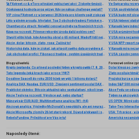
🚀 FXstreet.cz & eToro přinášejí exkluzivní akci: Získejte 6měsíční členství ve VIP zóně ZDARMA
Ve Švýcarsku rezer
Očekávaná hodnota prop výzvy: Kdy se nákup challenge vyplatí?
V USA spotřebitelsk
VIP zóna FXstreet.cz v červenci 2026 byla pro klienty opět zisková
V USA bude mít slo
Léto v plném proudu, trhy také: Top 3 obchody traderů Fintokei na indexech a zlatě
V USA týdenní statist
Chamtivost a strach: Největší cenové pohyby na finančních trzích (červenec 2026)
V Kanadě Ivey index
Káva na rozcestí. Přinese rekordní úroda další pokles cen?
V USA průměrný hod
Stvořil elitní klub, kde Ameriku obral o 65 miliard. Madoff řídil největší Ponzi dějin
V USA míra nezaměs
Akcie, dolar, bitcoin, zlato, ropa: Začíná to!
V USA NFP report z
Historická data, kde je získat, jak připojit svého data providera do MultiCharts a proč je budeme potřebovat? (4. díl)
V Kanadě míra neza
Jak obchodují profíci: Fibonacci trading - systém úspěšných traderů
V USA zásoby zemní
Blogy uživatelů
Forexové online zp
Krypto šeptanda: Co přinesl poslední týden v kryptosvětě (7. 8. 2026)
Dolar klesá po zveře
Tato legenda čeká krach jako v roce 1987!
Zlato posiluje téměř 
Dosáhne SpaceX do roku 2030 tržeb ve výši 1 bilionu dolarů?
Pražská burza v záv
Analýza DAX, Nasdaq, EUR/USD: Zlepšený sentiment poslal DAX na nová maxima
Index S&P 500 mírně 
Praktické okénko: Bitcoin aktuálně jako spekulativní, nikoli investiční aktivum
Akcie Tesly na rozcestí: Výrobce aut, nebo startup?
Měnový pár EUR/AUD: Multitimeframe analýza (W1–H4)
US OPEN: Mírný odra
Akciová analýza: Výsledky McDonald’s nepotěšily, ale ani neurazily. Jakou vizi společnost prezentovala?
Akcie Microsoftu zlomily 26 let starý rekord. Důvod překvapil i samotné investory
RebelsFunding: Príležitosť pre Vás je tu!
Americká nezaměstn
Naposledy čtené: