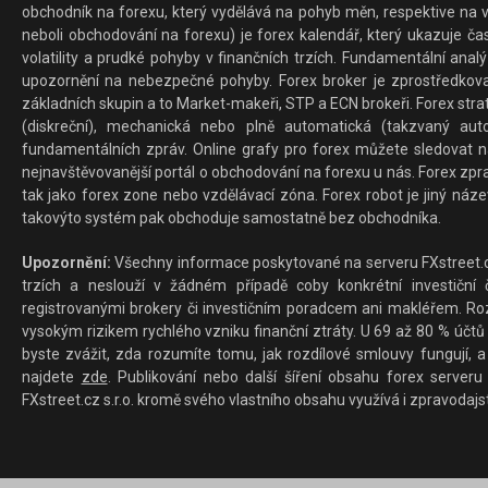
obchodník na forexu, který vydělává na pohyb měn, respektive na v
neboli obchodování na forexu) je forex kalendář, který ukazuje č
volatility a prudké pohyby v finančních trzích. Fundamentální ana
upozornění na nebezpečné pohyby. Forex broker je zprostředkov
základních skupin a to Market-makeři, STP a ECN brokeři. Forex stra
(diskreční), mechanická nebo plně automatická (takzvaný aut
fundamentálních zpráv. Online grafy pro forex můžete sledovat na 
nejnavštěvovanější portál o obchodování na forexu u nás. Forex zprav
tak jako forex zone nebo vzdělávací zóna. Forex robot je jiný náz
takovýto systém pak obchoduje samostatně bez obchodníka.
Upozornění:
Všechny informace poskytované na serveru FXstreet.cz
trzích a neslouží v žádném případě coby konkrétní investiční č
registrovanými brokery či investičním poradcem ani makléřem. Rozd
vysokým rizikem rychlého vzniku finanční ztráty. U 69 až 80 % účtů 
byste zvážit, zda rozumíte tomu, jak rozdílové smlouvy fungují, a
najdete
zde
. Publikování nebo další šíření obsahu forex serveru
FXstreet.cz s.r.o. kromě svého vlastního obsahu využívá i zpravodajs