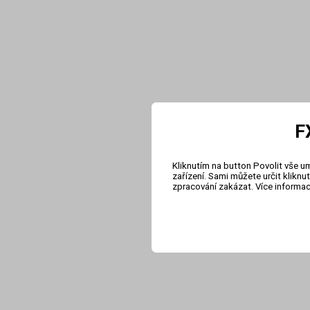
F
Kliknutím na button Povolit vše u
zařízení. Sami můžete určit klikn
zpracování zakázat. Více informa