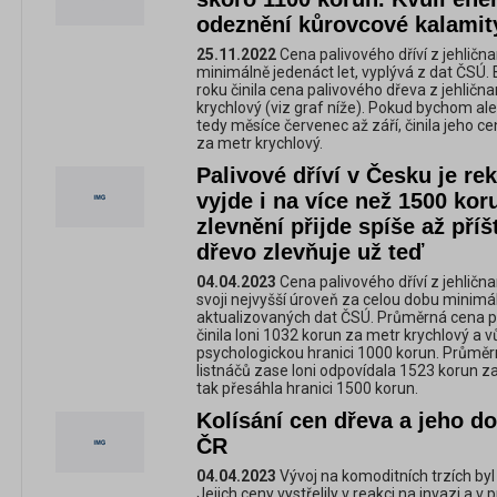
odeznění kůrovcové kalamit
25.11.2022
Cena palivového dříví z jehlična
minimálně jedenáct let, vyplývá z dat ČSÚ. B
roku činila cena palivového dřeva z jehlič
krychlový (viz graf níže). Pokud bychom ale b
tedy měsíce červenec až září, činila jeho
za metr krychlový.
Palivové dříví v Česku je re
vyjde i na více než 1500 kor
zlevnění přijde spíše až příšt
dřevo zlevňuje už teď
04.04.2023
Cena palivového dříví z jehlična
svoji nejvyšší úroveň za celou dobu minimá
aktualizovaných dat ČSÚ. Průměrná cena pa
činila loni 1032 korun za metr krychlový a 
psychologickou hranici 1000 korun. Průměr
listnáčů zase loni odpovídala 1523 korun z
tak přesáhla hranici 1500 korun.
Kolísání cen dřeva a jeho d
ČR
04.04.2023
Vývoj na komoditních trzích byl
Jejich ceny vystřelily v reakci na invazi a 