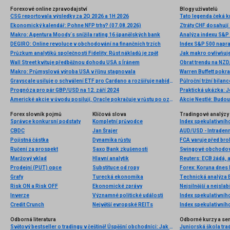
Forexové online zpravodajství
Blogy uživatelů
CSG reportovala výsledky za 2Q 2026 a 1H 2026
Tato legenda čeká k
Ekonomický kalendář: Pohne NFP trhy? (07.08.2026)
Ztráty CHF dosahují
Makro: Agentura Moody´s snížila rating 16 španělských bank
Analýza indexu S&P
DEGIRO: Online revoluce v obchodování na finančních trzích
Index S&P 500 napra
Průzkum analytiků společnosti Fidelity: Růst nákladů je zpět
Jak makro ovlivňuje
Wall Street kvituje předběžnou dohodu USA s Íránem
Obrat trendu na NZD
Makro: Průmyslová výroba USA v říjnu stagnovala
Warren Buffett pokra
Grayscale usiluje o schválení ETF pro Cardano a rozšiřuje nabídku krypto fondů
Půlroční tržní bilanc
Prognóza pro pár GBP/USD na 12. září 2024
Praktická ukázka: J
Americké akcie v úvodu posilují, Oracle pokračuje v růstu po oznámení projektu „Stargate"
Akcie Nestlé: Budou
Forex slovník pojmů
Klíčová slova
Tradingové analýzy 
Správce konkursní podstaty
Kompletní průvodce
Index spekulativníh
CBDC
Jan Šrajer
AUD/USD - Intradenn
Pojistná částka
Dynamika růstu
FCA varuje před bro
Ručení za prospekt
Saxo Bank zkušenosti
Swingové obchodová
Maržový vklad
Hlavní analytik
Reuters: ECB žádá, a
Prodejní (PUT) opce
Substituce od ropy
Forex: Koruna dnes 
Grafy
Turecká ekonomika
Technická analýza
Risk ON a Risk OFF
Ekonomické zprávy
Nejsilnější a nejsla
Inverze
Významné politické události
Index spekulativníh
Credit Crunch
Největší evropské REITs
Index spekulativníh
Odborná literatura
Odborné kurzy a se
Světový bestseller o tradingu v češtině! Úspěšní obchodníci: Jak běžní lidé porážejí Wall Street v jeho vlastní hře
Juniorská škola trad