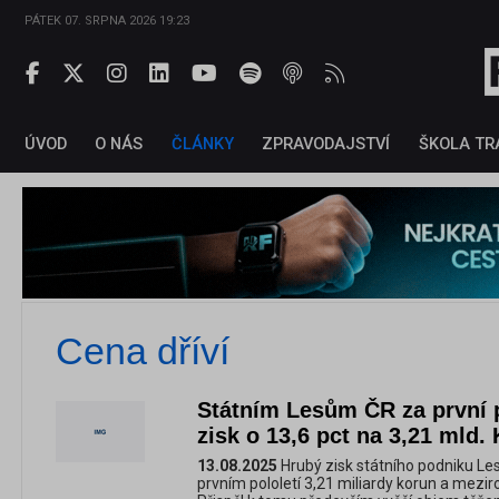
PÁTEK 07. SRPNA 2026 19:23
ÚVOD
O NÁS
ČLÁNKY
ZPRAVODAJSTVÍ
ŠKOLA TR
Cena dříví
Státním Lesům ČR za první p
zisk o 13,6 pct na 3,21 mld.
13.08.2025
Hrubý zisk státního podniku Lesy
prvním pololetí 3,21 miliardy korun a mezir