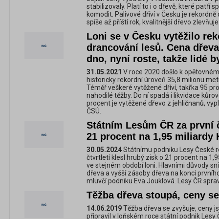
stabilizovaly. Platí to i o dřevě, které patří
komodit. Palivové dříví v Česku je rekordně 
spíše až příští rok, kvalitnější dřevo zlevňuje
Loni se v Česku vytěžilo rek
drancování lesů. Cena dřeva
dno, nyní roste, takže lidé 
31.05.2021
V roce 2020 došlo k opětovnému
historicky rekordní úroveň 35,8 milionu met
Téměř veškeré vytěžené dříví, takřka 95 pr
nahodilé těžby. Do ní spadá i likvidace kůr
procent je vytěžené dřevo z jehličnanů, vy
ČSÚ.
Státním Lesům ČR za první čt
21 procent na 1,95 miliardy 
30.05.2024
Státnímu podniku Lesy České rep
čtvrtletí klesl hrubý zisk o 21 procent na 1,
ve stejném období loni. Hlavními důvody sníž
dřeva a vyšší zásoby dřeva na konci prvního 
mluvčí podniku Eva Jouklová. Lesy ČR sprav
Těžba dřeva stoupá, ceny se
14.06.2019
Těžba dřeva se zvyšuje, ceny j
připravil v loňském roce státní podnik Lesy 