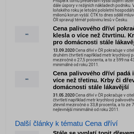
Přispěl k tomu především vyšší objem těžen
dále úspory v režijních nákladech podniku.
loňského roku je letošní pololetní hospodá
milionů korun vyšší. ČTK to dnes sdělil ml
ČR spravují téměř polovinu lesů v Česku.
Cena palivového dříví pokra
klesla o více než čtvrtinu. K
pro domácnosti stále lákavě
13.09.2020
Cena dříví v ČR pokračuje v cit
druhém čtvrtletí například metr krychlový pa
meziročně o 27,5 procenta, a to z 599 na 434
minimálně od roku 2011.
Cena palivového dříví padá i 
více než třetinu. Krby či dře
domácnosti stále lákavější
31.05.2020
Cena dříví v ČR pokračuje v ci
čtvrtletí například metr krychlový palivovéh
zlevnil meziročně o 33,8 procenta, a to ze 
nejlevnější minimálně od roku 2011.
Další články k tématu Cena dříví
Stále se vyplatí topit dřeve