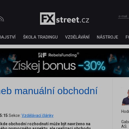
DAJSTVÍ
ŠKOLA TRADINGU
VZDĚLÁVÁNÍ
NÁSTROJE
F
neb manuální obchodní
Hod
5:15
Sekce:
Vzdělávací články
Gabr
 kde obchodní rozhodnutí může být navrženo na
AS.
iného pomocného aspektu, ale realizaci obchodu