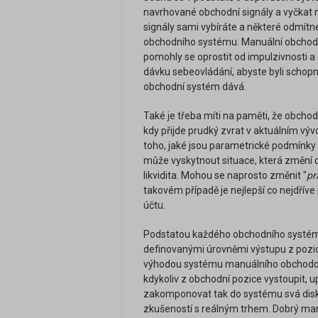
navrhované obchodní signály a vyčkat na
signály sami vybíráte a některé odmítn
obchodního systému. Manuální obchod
pomohly se oprostit od impulzivnosti a 
dávku sebeovládání, abyste byli schopn
obchodní systém dává.
Také je třeba míti na paměti, že obcho
kdy přijde prudký zvrat v aktuálním výv
toho, jaké jsou parametrické podmínky 
může vyskytnout situace, která změní dos
likvidita. Mohou se naprosto změnit "
pr
takovém případě je nejlepší co nejdřív
účtu.
Podstatou každého obchodního systému
definovanými úrovněmi výstupu z pozice
výhodou systému manuálního obchodová
kdykoliv z obchodní pozice vystoupit, up
zakomponovat tak do systému svá diskreč
zkušeností s reálným trhem. Dobrý manu