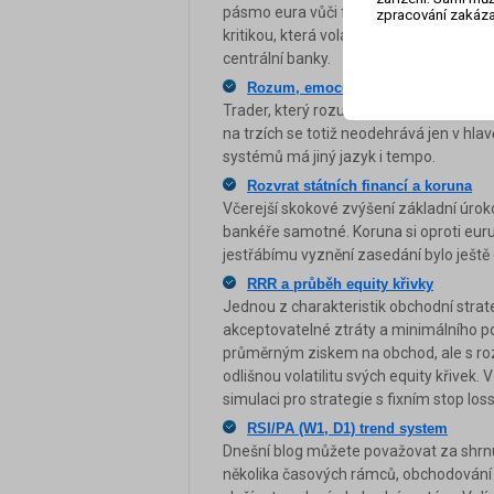
pásmo eura vůči franku, ani po dvou mě
zpracování zakáza
kritikou, která volá po změnách v domácí
centrální banky.
Rozum, emoce a tělo: tři hráči, kteří
Trader, který rozumí grafu, ale nerozu
na trzích se totiž neodehrává jen v hla
systémů má jiný jazyk i tempo.
Rozvrat státních financí a koruna
Včerejší skokové zvýšení základní úroko
bankéře samotné. Koruna si oproti euru
jestřábímu vyznění zasedání bylo ještě
RRR a průběh equity křivky
Jednou z charakteristik obchodní strat
akceptovatelné ztráty a minimálního p
průměrným ziskem na obchod, ale s r
odlišnou volatilitu svých equity křivek.
simulaci pro strategie s fixním stop lo
RSI/PA (W1, D1) trend system
Dnešní blog můžete považovat za shrnu
několika časových rámců, obchodování r