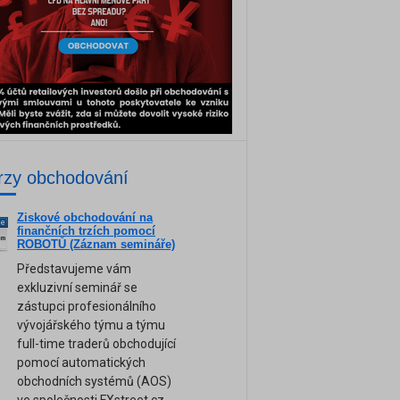
rzy obchodování
Ziskové obchodování na
ne
finančních trzích pomocí
am
ROBOTŮ (Záznam semináře)
Představujeme vám
exkluzivní seminář se
zástupci profesionálního
vývojářského týmu a týmu
full-time traderů obchodující
pomocí automatických
obchodních systémů (AOS)