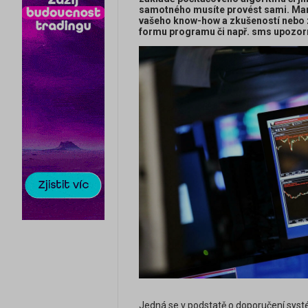
samotného musíte provést sami. Manu
vašeho know-how a zkušeností nebo 
formu programu či např. sms upozor
Jedná se v podstatě o doporučení sy