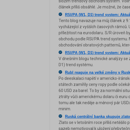
složím trendový obchodní systém. Volí
článek příliš obsáhlé. Je možné, že ča
RSI/PA (W1, D1) trend system: Aktuá
Tento blog navazuje na můj článek z 
vycházející z vyšších časových rámců. U
příležitost na eurodolaru. S/R úroveň
obchodu podle RSI/PA trend systemu. N
obchodování obratových patternů, které
RSI/PA (W1, D1) trend system: Aktu
V dnešním blogu technické analýzy s
D1) trend systému.
Rubl reaguje na velké změny v Rus
Po deeskalaci napětí v americko-íráns
státech zamířily ceny ropy podle oček
60 USD za barel. To by za normální sit
ztráty vůči americkému dolaru či euru o
tomu ale tak neděje a měnový pár USD/RU
minim.
Ruská centrální banka skupuje zlato
Zlato se v letošním roce příliš netěšilo 
sazeb nemotivoval k uložení přebytečn