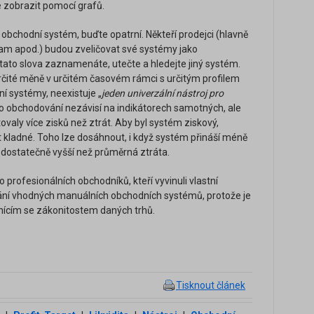
ké zobrazit pomocí grafů.
bchodní systém, buďte opatrní. Někteří prodejci (hlavně
gram apod.) budou zveličovat své systémy jako
 tato slova zaznamenáte, utečte a hledejte jiný systém.
určité měně v určitém časovém rámci s určitým profilem
ní systémy, neexistuje „
jeden univerzální nástroj pro
 obchodování nezávisí na indikátorech samotných, ale
ovaly více zisků než ztrát. Aby byl systém ziskový,
kladné. Toho lze dosáhnout, i když systém přináší méně
k dostatečně vyšší než průměrná ztráta.
rofesionálních obchodníků, kteří vyvinuli vlastní
ání vhodných manuálních obchodních systémů, protože je
nícím se zákonitostem daných trhů.
Tisknout článek