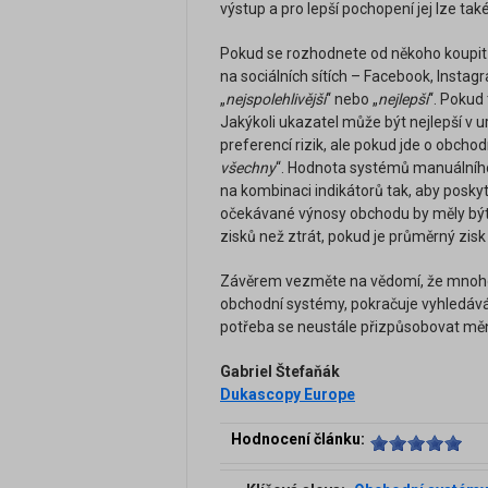
výstup a pro lepší pochopení jej lze ta
Pokud se rozhodnete od někoho koupit o
na sociálních sítích – Facebook, Insta
„
nejspolehlivější
“ nebo „
nejlepší
“. Pokud
Jakýkoli ukazatel může být nejlepší v 
preferencí rizik, ale pokud jde o obchod
všechny
“. Hodnota systémů manuálního
na kombinaci indikátorů tak, aby poskyt
očekávané výnosy obchodu by měly být 
zisků než ztrát, pokud je průměrný zis
Závěrem vezměte na vědomí, že mnoho p
obchodní systémy, pokračuje vyhledáv
potřeba se neustále přizpůsobovat mě
Gabriel Štefaňák
Dukascopy Europe
Hodnocení článku: