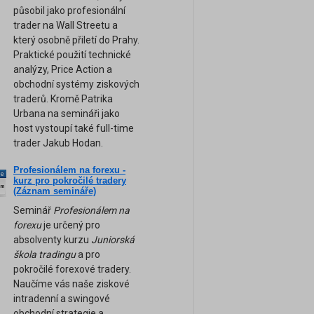
působil jako profesionální
trader na Wall Streetu a
který osobně přiletí do Prahy.
Praktické použití technické
analýzy, Price Action a
obchodní systémy ziskových
traderů. Kromě Patrika
Urbana na semináři jako
host vystoupí také full-time
trader Jakub Hodan.
Profesionálem na forexu -
ne
kurz pro pokročilé tradery
am
(Záznam semináře)
Seminář
Profesionálem na
forexu
je určený pro
absolventy kurzu
Juniorská
škola tradingu
a pro
pokročilé forexové tradery.
Naučíme vás naše ziskové
intradenní a swingové
obchodní strategie a