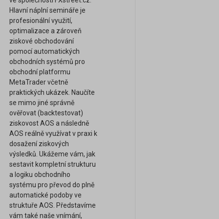
ve společnosti FXstreet.cz.
Hlavní náplní semináře je
profesionální využití,
optimalizace a zároveň
ziskové obchodování
pomocí automatických
obchodních systémů pro
obchodní platformu
MetaTrader včetně
praktických ukázek. Naučíte
se mimo jiné správně
ověřovat (backtestovat)
ziskovost AOS a následně
AOS reálně využívat v praxi k
dosažení ziskových
výsledků. Ukážeme vám, jak
sestavit kompletní strukturu
a logiku obchodního
systému pro převod do plně
automatické podoby ve
struktuře AOS. Představíme
vám také naše vnímání,