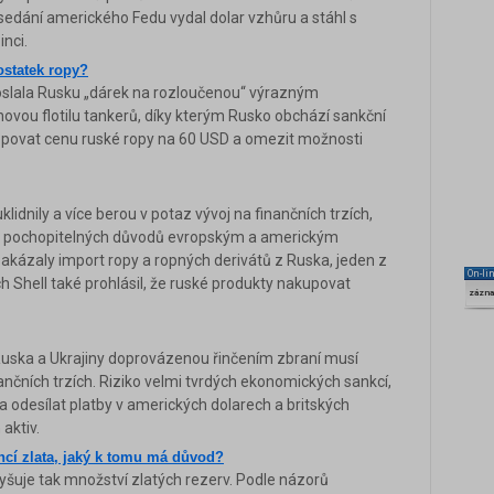
asedání amerického Fedu vydal dolar vzhůru a stáhl s
inci.
ostatek ropy?
oslala Rusku „dárek na rozloučenou“ výrazným
ínovou flotilu tankerů, díky kterým Rusko obchází sankční
ropovat cenu ruské ropy na 60 USD a omezit možnosti
klidnily a více berou v potaz vývoj na finančních trzích,
a z pochopitelných důvodů evropským a americkým
zakázaly import ropy a ropných derivátů z Ruska, jeden z
On-li
h Shell také prohlásil, že ruské produkty nakupovat
zázn
 Ruska a Ukrajiny doprovázenou řinčením zbraní musí
nčních trzích. Riziko velmi tvrdých ekonomických sankcí,
a odesílat platby v amerických dolarech a britských
 aktiv.
ncí zlata, jaký k tomu má důvod?
zvyšuje tak množství zlatých rezerv. Podle názorů