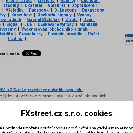
|
Profit-Target
|
Likvidita
|
Nástroj
|
Obchodní
|
Trading
|
Ukazatel
|
Volatilita
|
Doporučení
|
|
Výsledky
|
Facebook
|
Dukascopy
|
Dukascopy
ávy
|
Know-how
|
Obchodní signály
|
Výnosy
|
rozhodnutí
|
Gabriel Štefaňák
|
Ztráta
|
Denní
e
|
Signál
|
JDE
|
Očekávané výnosy
|
Manuální
systémy
|
Vygenerování obchodního signálu
|
ikvidita
|
Pravidla hry
|
Flexibilní pravidla
|
Ruční
On-li
trading
|
zázn
ení článku:
00 o 2 % níže, rezistence potvrdila svou sílu
lý týden převážně ve znamení poklesů. Za pět obchodních
FXstreet.cz s.r.o. cookies
TOPP-LOSS?
mi volbami neutichá
n Povolit vše umožníte použití cookies pro funkční, analytické a marketingo
(SNB) pro její kontroverzní krok, jimž zrušila fixační
ete určit kliknutím na Podrobné nastavení, jaké cookies je možné zpracovávat