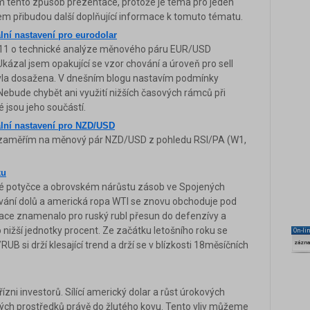
m tento způsob prezentace, protože je téma pro jeden
sem přibudou další doplňující informace k tomuto tématu.
lní nastavení pro eurodolar
9.11 o technické analýze měnového páru EUR/USD
kázal jsem opakující se vzor chování a úroveň pro sell
 byla dosažena. V dnešním blogu nastavím podmínky
ebude chybět ani využití nižších časových rámců při
 jsou jeho součástí.
ální nastavení pro NZD/USD
e zaměřím na měnový pár NZD/USD z pohledu RSI/PA (W1,
ku
ké potyčce a obrovském nárůstu zásob ve Spojených
ávání dolů a americká ropa WTI se znovu obchoduje pod
uace znamenalo pro ruský rubl přesun do defenzívy a
 nižší jednotky procent. Ze začátku letošního roku se
On-li
B si drží klesající trend a drží se v blízkosti 18měsíčních
zázn
přízni investorů. Sílící americký dolar a růst úrokových
ých prostředků právě do žlutého kovu. Tento vliv můžeme