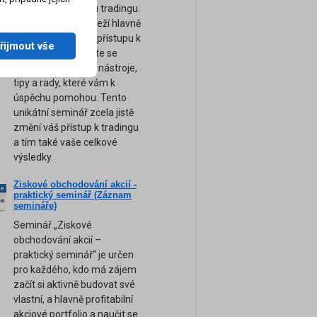
technickou stránku tradingu.
Úspěch tradera záleží hlavně
na jeho psychice a přístupu k
řijmout vše
obchodování. Přijďte se
naučit ty nejsilnější nástroje,
tipy a rady, které vám k
úspěchu pomohou. Tento
unikátní seminář zcela jistě
změní váš přístup k tradingu
a tím také vaše celkové
výsledky.
Ziskové obchodování akcií -
ne
praktický seminář (Záznam
am
semináře)
Seminář „Ziskové
obchodování akcií –
praktický seminář“ je určen
pro každého, kdo má zájem
začít si aktivně budovat své
vlastní, a hlavně profitabilní
akciové portfolio a naučit se