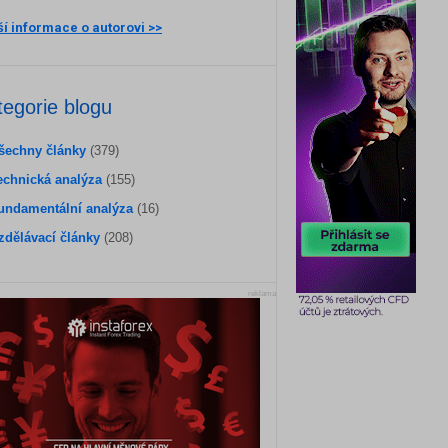
ší informace o autorovi >>
tegorie blogu
šechny články
(379)
echnická analýza
(155)
undamentální analýza
(16)
zdělávací články
(208)
reklama