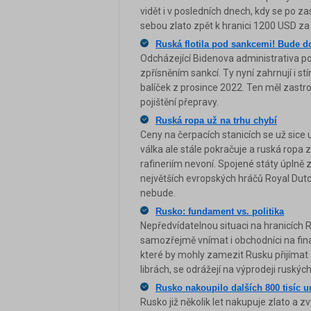
vidět i v posledních dnech, kdy se po z
sebou zlato zpět k hranici 1200 USD za 
Ruská flotila pod sankcemi! Bude d
Odcházející Bidenova administrativa p
zpřísněním sankcí. Ty nyní zahrnují i st
balíček z prosince 2022. Ten měl zast
pojištění přepravy.
Ruská ropa už na trhu chybí
Ceny na čerpacích stanicích se už sice u
válka ale stále pokračuje a ruská rop
rafineriím nevoní. Spojené státy úplně 
největších evropských hráčů Royal Dutc
nebude.
Rusko: fundament vs. politika
Nepředvídatelnou situaci na hranicích
samozřejmě vnímat i obchodníci na fina
které by mohly zamezit Rusku přijímat 
librách, se odrážejí na výprodeji ruských
Rusko nakoupilo dalších 800 tisíc u
Rusko již několik let nakupuje zlato a 