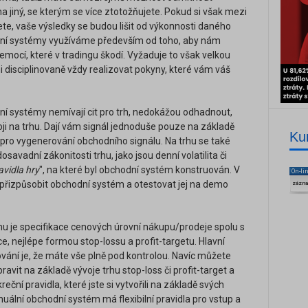
 jiný, se kterým se více ztotožňujete. Pokud si však mezi
ete, vaše výsledky se budou lišit od výkonnosti daného
ní systémy využíváme především od toho, aby nám
emocí, které v tradingu škodí. Vyžaduje to však velkou
i disciplinovaně vždy realizovat pokyny, které vám váš
dní systémy nemívají cit pro trh, nedokážou odhadnout,
oji na trhu. Dají vám signál jednoduše pouze na základě
Ku
pro vygenerování obchodního signálu. Na trhu se také
avadní zákonitosti trhu, jako jsou denní volatilita či
avidla hry
", na které byl obchodní systém konstruován. V
On-li
e přizpůsobit obchodní systém a otestovat jej na demo
zázn
 je specifikace cenových úrovní nákupu/prodeje spolu s
, nejlépe formou stop-lossu a profit-targetu. Hlavní
ní je, že máte vše plně pod kontrolou. Navíc můžete
ravit na základě vývoje trhu stop-loss či profit-target a
ní pravidla, které jste si vytvořili na základě svých
ální obchodní systém má flexibilní pravidla pro vstup a