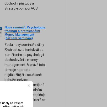
obchodní přístupy a
strategie pomocí AOS.
Nový seminář: Psychologie
ne
tradingu a profesionální
am
Money-Management
(Záznam semináře)
Zcela nový seminář z dílny
FXstreet.cz a tentokrát se
zaměřením na psychologii
obchodování a money-
management. A právě toto
téma je naprosto
nejdůležitější a současně
bohužel nejvíce
podceňované a opomíjené
téma většiny obchodníků.
Tento seminář tak doplňuje
naše ostatní kurzy, které se
vé účely na vašem
zaměřují spíše na
, případně jejich