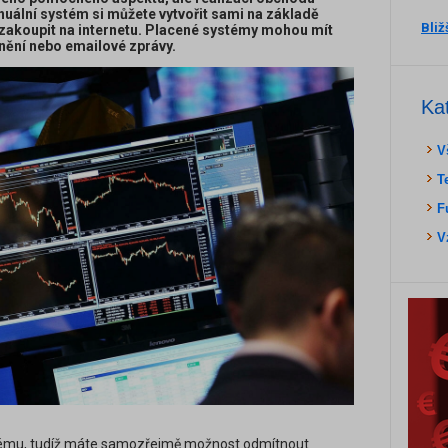
ální systém si můžete vytvořit sami na základě
Bliž
zakoupit na internetu. Placené systémy mohou mít
nění nebo emailové zprávy.
Ka
V
T
F
V
stému, tudíž máte samozřejmě možnost odmítnout