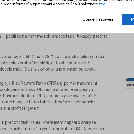
sících neutichá. SNB se potýká s intenzivní domácí
t. Více informací o zpracování osobních údajů naleznete
zde
 monetární politice a v století staré vlastnické struktuře
P
Upravit nastavení
 ovlivňují každý trade
mí sám sobě, hraje jen s polovinou informací. Rozhodování
vě – podílí se na něm mozek, emoce i tělo. A každý z těchto
vé sazby z 1,50 % na 2,75 % zdá se překvapilo i centrální
 připsala zhruba 15 haléřů, což vzhledem k silně
 docela málo. Další zisky korunu proto mohou čekat.
On-li
egie je Risk Reward Ratio (RRR), tj. poměr maximální
zázn
ožadovaného zisku. Obchodní strategie se stejným
ozdílnými hodnotami RRR, mohou vykazovat značně
 V tomto blogu je tento fakt ilustrován na jednoduché
ssem a profit targetem.
tí předchozích článků, které jsem napsal o analýze
everzních patternů a využití indikátoru RSI. Dnes z nich