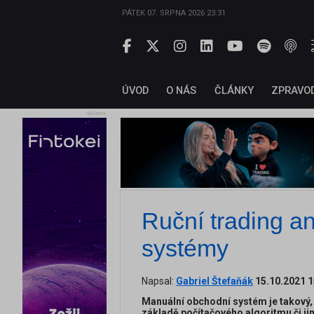
PÁTEK 07. SRPNA 2026 23:31
ÚVOD
O NÁS
ČLÁNKY
ZPRAVO
reklama
Ruční trading a
systémy
Napsal:
Gabriel Štefaňák
15.10.2021 1
Manuální obchodní systém je takový,
základě počítačového algoritmu či j