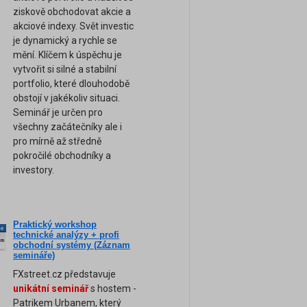
ziskově obchodovat akcie a
akciové indexy. Svět investic
je dynamický a rychle se
mění. Klíčem k úspěchu je
vytvořit si silné a stabilní
portfolio, které dlouhodobě
obstojí v jakékoliv situaci.
Seminář je určen pro
všechny začátečníky ale i
pro mírně až středně
pokročilé obchodníky a
investory.
Praktický workshop
ne
technické analýzy + profi
am
obchodní systémy (Záznam
semináře)
FXstreet.cz představuje
unikátní seminář
s hostem -
Patrikem Urbanem, který