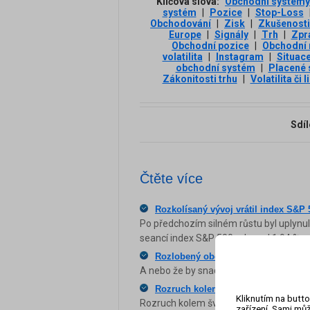
Klíčová slova:
Obchodní systémy
systém
|
Pozice
|
Stop-Loss
Obchodování
|
Zisk
|
Zkušenosti
Europe
|
Signály
|
Trh
|
Zpr
Obchodní pozice
|
Obchodní 
volatilita
|
Instagram
|
Situac
obchodní systém
|
Placené 
Zákonitosti trhu
|
Volatilita či l
Sdíl
Čtěte více
Rozkolísaný vývoj vrátil index S&P 5
Po předchozím silném růstu byl uplynu
seancí index S&P 500 odepsal 1,94 %.
Rozlobený obchodník na trzích...
A nebo že by snad zapomněl zadat S
Rozruch kolem SNB před švýcarský
Kliknutím na butto
Rozruch kolem švýcarské centrální banky 
zařízení. Sami můž