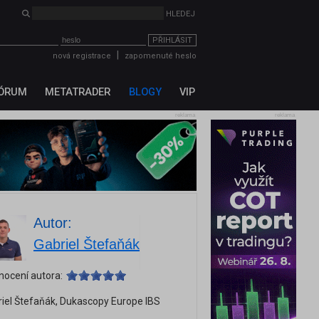
PŘIHLÁSIT
|
nová registrace
zapomenuté heslo
ÓRUM
METATRADER
BLOGY
VIP
reklama
reklama
Autor:
Gabriel Štefaňák
nocení autora:
iel Štefaňák, Dukascopy Europe IBS