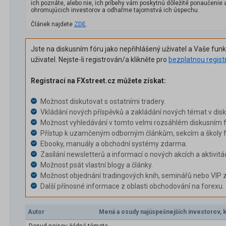
ich poznáte, alebo nie, ich príbehy vám poskytnú dôležité ponaučenie 
ohromujúcich investorov a odhaľme tajomstvá ich úspechu.
Článek najdete
ZDE
.
Jste na diskusním fóru jako nepřihlášený uživatel a Vaše fun
uživatel. Nejste-li registrován/a klikněte pro
bezplatnou regist
Registrací na FXstreet.cz můžete získat:
Možnost diskutovat s ostatními tradery.
Vkládání nových příspěvků a zakládání nových témat v dis
Možnost vyhledávání v tomto velmi rozsáhlém diskusním f
Přístup k uzamčeným odborným článkům, sekcím a školy f
Ebooky, manuály a obchodní systémy zdarma.
Zasílání newsletterů a informací o nových akcích a aktivitá
Možnost psát vlastní blogy a články.
Možnost objednání tradingových knih, seminářů nebo VIP 
Další přínosné informace z oblasti obchodování na forexu.
Autor
Mená a osudy najúspešnejších investorov, kt