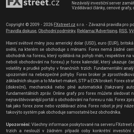
Nezávislý investiční server zaměř
Vzdělávací články, cenové grafy,
Copyright © 2009 - 2026
FXstreet.cz
s.r.o. - Závazná pravidla pro p
Pravidla diskuse
,
Obchodní podmínky
,
Reklama/Advertising
,
RSS
,
Vý
Hlavní světové měny jsou americký dolar (USD), euro (EUR), britská 
světě, na kterém se obchoduje s měnami. Forex nemá žádné centrál
obchodník na forexu, který vydělává na pohyb měn, respektive na v
neboli obchodování na forexu) je forex kalendář, který ukazuje č
volatility a prudké pohyby v finančních trzích. Fundamentální ana
upozornění na nebezpečné pohyby. Forex broker je zprostředkov
základních skupin a to Market-makeři, STP a ECN brokeři. Forex stra
(diskreční), mechanická nebo plně automatická (takzvaný aut
fundamentálních zpráv. Online grafy pro forex můžete sledovat na 
nejnavštěvovanější portál o obchodování na forexu u nás. Forex zprav
tak jako forex zone nebo vzdělávací zóna. Forex robot je jiný náz
takovýto systém pak obchoduje samostatně bez obchodníka.
Upozornění:
Všechny informace poskytované na serveru FXstreet.cz
trzích a neslouží v žádném případě coby konkrétní investiční č