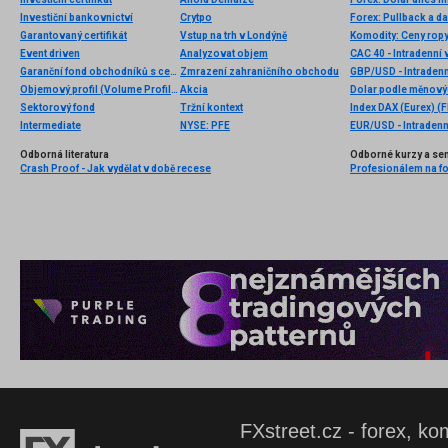
Investiční bankovnictví
Crytpo
Forex: Pullback a d
Garantovaný certifikát
Vstup na trh v Londýně
Event driven
Analyzovat objem
CAC 40 - Intradenní 
Garanční fond obchodníků s cennými papíry
Zmrazení zahraničního obchodu
GBP/USD - Intradenn
Objemový profil (Volume Profile)
Akcia
Dolar podle měnových
Sektorový fond
Tržní kontext
Index DAX (Eurex) (F
Intermediate
NYSE: PFE
EUR/USD - Intradenn
Odborná literatura
Odborné kurzy a se
Crash Proof - Jak vydělat v době recese
Profesionálem na for
FXstreet.cz - forex, ko