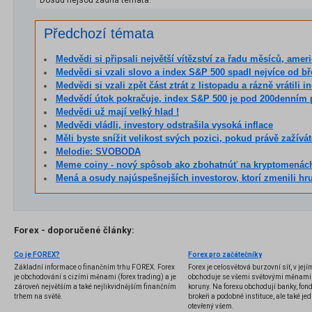
Dosud nejsou žádná témata.
Předchozí témata
Medvědi si připsali největší vítězství za řadu měsíců, americké akcie pru
Medvědi si vzali slovo a index S&P 500 spadl nejvíce od b
Medvědi si vzali zpět část ztrát z listopadu a rázně vrátili index S&P 5
Medvědí útok pokračuje, index S&P 500 je pod 200denním
Medvědi už mají velký hlad !
Medvědi vládli, investory odstrašila vysoká inflace
Měli byste snížit velikost svých pozici, pokud právě zažíváte sé
Melodie: SVOBODA
Meme coiny - nový spôsob ako zbohatnúť na kryptomenác
Mená a osudy najúspešnejších investorov, ktorí zmenili hr
Forex - doporučené články:
Co je FOREX?
Forex pro začátečníky
Základní informace o finančním trhu FOREX. Forex
Forex je celosvětová burzovní síť, v jej
je obchodování s cizími měnami (forex trading) a je
obchoduje se všemi světovými měnami,
zároveň největším a také nejlikvidnějším finančním
koruny. Na forexu obchodují banky, fondy
trhem na světě.
brokeři a podobné instituce, ale také jedn
otevřený všem.