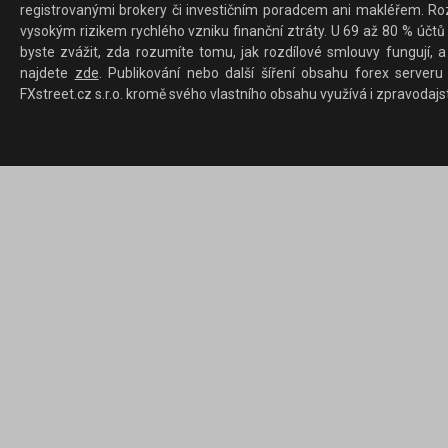
registrovanými brokery či investičním poradcem ani makléřem. Rozd
vysokým rizikem rychlého vzniku finanční ztráty. U 69 až 80 % účtů 
byste zvážit, zda rozumíte tomu, jak rozdílové smlouvy fungují, a
najdete
zde
. Publikování nebo další šíření obsahu forex serveru
FXstreet.cz s.r.o. kromě svého vlastního obsahu využívá i zpravodajs