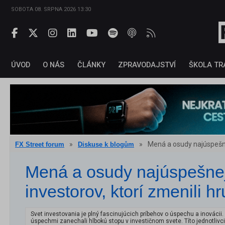
SOBOTA 08. SRPNA 2026 13:30
ÚVOD
O NÁS
ČLÁNKY
ZPRAVODAJSTVÍ
ŠKOLA TR
»
»
Mená a osudy najúspešnej
FX Street forum
Diskuse k blogům
Mená a osudy najúspešne
investorov, ktorí zmenili hr
Svet investovania je plný fascinujúcich príbehov o úspechu a inováci
úspechmi zanechali hlbokú stopu v investičnom svete. Títo jednotlivci