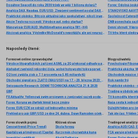
Dosáhne SpaceX do roku 2030 tržeb ve výši 1 bilionu dolarů?
Analýza DAX, Nasdaq, EUR/USD: Zlepšený sentiment poslal DAX na nová maxima
Praktické okénko: Bitcoin aktuálně jako spekulativní, nikoli investiční aktivum
Akcie Tesly na rozcestí: Výrobce aut, nebo startup?
Měnový pár EUR/AUD: Multitimeframe analýza (W1–H4)
Denní shrnutí: Výpro
Akciová analýza: Výsledky McDonald’s nepotěšily, ale ani neurazily. Jakou vizi společnost prezentovala?
Tři trhy, které sledo
Naposledy čtené:
Forexové online zpravodajství
Blogy uživatelů
Výrobce litografických zařízení ASML za 2Q překonal odhady a podruhé letos zvýšil celoroční výhled
Psychologie Fibona
Alphabet zveřejnil rekordní čísla, volné hotovostní toky poprvé v záporu
Praktická ukázka: M
O2 loni zvýšila zisk o 7,1 procenta na 5,85 miliardy Kč
Obchodní signál pro ZLATO (XAU/USD) na 17.–20. března 2023: klíčová úroveň 1 921 USD (21 SMA – symetrický trojúhelník)
Rok nambr frý
Swissquote Research: DENNÍ TECHNICKÁ ANALÝZA 21.8.2020
Praktické okénko -
GBP
Trading v období v
FX Aktuality: Yellenová svým projevem o zvyšování sazeb podpořila dolar
Forex: Koruna ve čtvrtek téměř beze změny
Naša cesta k jednod
Forex: EUR/CZK se odráží od lednového minima
Důležitý týden pro 
Přehled pro pár GBP/USD ze dne 24. dubna. Dave Ramsden očekává zpomalení inflace
Tak jde čas: 9 týden
Forex slovník pojmů
Klíčová slova
Tradingové analýzy 
Cenový trend (Price Trend)
Škola forexu
Analýza AUD/CAD, 
Kapitálová přiměřenost (Capital adequacy)
Kurzy měn chorvatská kuna
FCA varuje před br
Investiční certifikát
Ahold Delhaize
Forex: Dolar dnes m