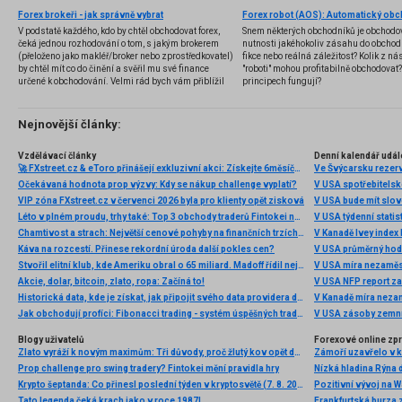
Forex brokeři - jak správně vybrat
V podstatě každého, kdo by chtěl obchodovat forex,
Snem některých obchodníků je obchodo
čeká jednou rozhodování o tom, s jakým brokerem
nutnosti jakéhokoliv zásahu do obchod
(přeloženo jako makléř/broker nebo zprostředkovatel)
fikce nebo reálná záležitost? Kolik z nás
by chtěl mít co do činění a svěřil mu své finance
"roboti" mohou profitabilně obchodovat
určené k obchodování. Velmi rád bych vám přiblížil
principech fungují?
problematiku výběru brokera, rozdíl mezi
jednotlivými typy brokerů a v neposlední řadě uvedu
několik příkladů nejznámějších z nich.
Nejnovější články:
Vzdělávací články
Denní kalendář udál
🚀 FXstreet.cz & eToro přinášejí exkluzivní akci: Získejte 6měsíční členství ve VIP zóně ZDARMA
Ve Švýcarsku rezer
Očekávaná hodnota prop výzvy: Kdy se nákup challenge vyplatí?
V USA spotřebitelsk
VIP zóna FXstreet.cz v červenci 2026 byla pro klienty opět zisková
V USA bude mít slo
Léto v plném proudu, trhy také: Top 3 obchody traderů Fintokei na indexech a zlatě
V USA týdenní statist
Chamtivost a strach: Největší cenové pohyby na finančních trzích (červenec 2026)
V Kanadě Ivey index
Káva na rozcestí. Přinese rekordní úroda další pokles cen?
V USA průměrný hod
Stvořil elitní klub, kde Ameriku obral o 65 miliard. Madoff řídil největší Ponzi dějin
V USA míra nezaměs
Akcie, dolar, bitcoin, zlato, ropa: Začíná to!
V USA NFP report z
Historická data, kde je získat, jak připojit svého data providera do MultiCharts a proč je budeme potřebovat? (4. díl)
V Kanadě míra neza
Jak obchodují profíci: Fibonacci trading - systém úspěšných traderů
V USA zásoby zemní
Blogy uživatelů
Forexové online zp
Zlato vyráží k novým maximům: Tři důvody, proč žlutý kov opět dominuje
Prop challenge pro swing tradery? Fintokei mění pravidla hry
Nízká hladina Rýna 
Krypto šeptanda: Co přinesl poslední týden v kryptosvětě (7. 8. 2026)
Pozitivní vývoj na Wa
Tato legenda čeká krach jako v roce 1987!
Frankfurtská burza 