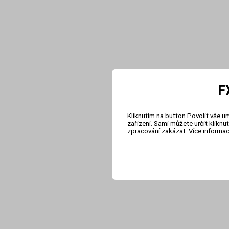
F
Kliknutím na button Povolit vše u
zařízení. Sami můžete určit klikn
zpracování zakázat. Více informa