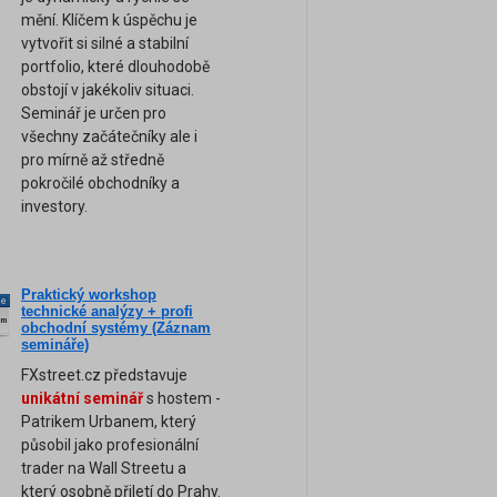
mění. Klíčem k úspěchu je
vytvořit si silné a stabilní
portfolio, které dlouhodobě
obstojí v jakékoliv situaci.
Seminář je určen pro
všechny začátečníky ale i
pro mírně až středně
pokročilé obchodníky a
investory.
Praktický workshop
ne
technické analýzy + profi
am
obchodní systémy (Záznam
semináře)
FXstreet.cz představuje
unikátní seminář
s hostem -
Patrikem Urbanem, který
působil jako profesionální
trader na Wall Streetu a
který osobně přiletí do Prahy.