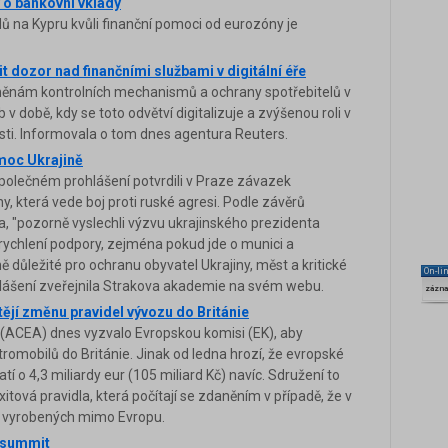
y o bankovní vklady
 na Kypru kvůli finanční pomoci od eurozóny je
it dozor nad finančními službami v digitální éře
 změnám kontrolních mechanismů a ochrany spotřebitelů v
v době, kdy se toto odvětví digitalizuje a zvýšenou roli v
sti. Informovala o tom dnes agentura Reuters.
pomoc Ukrajině
 společném prohlášení potvrdili v Praze závazek
, která vede boj proti ruské agresi. Podle závěrů
la, "pozorně vyslechli výzvu ukrajinského prezidenta
ychlení podpory, zejména pokud jde o munici a
ě důležité pro ochranu obyvatel Ukrajiny, měst a kritické
On-li
Prohlášení zveřejnila Strakova akademie na svém webu.
zázn
tějí změnu pravidel vývozu do Británie
(ACEA) dnes vyzvalo Evropskou komisi (EK), aby
romobilů do Británie. Jinak od ledna hrozí, že evropské
tí o 4,3 miliardy eur (105 miliard Kč) navíc. Sdružení to
itová pravidla, která počítají se zdaněním v případě, že v
k vyrobených mimo Evropu.
í summit