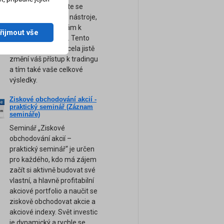
obchodování. Přijďte se
naučit ty nejsilnější nástroje,
tipy a rady, které vám k
řijmout vše
úspěchu pomohou. Tento
unikátní seminář zcela jistě
změní váš přístup k tradingu
a tím také vaše celkové
výsledky.
Ziskové obchodování akcií -
ne
praktický seminář (Záznam
am
semináře)
Seminář „Ziskové
obchodování akcií –
praktický seminář“ je určen
pro každého, kdo má zájem
začít si aktivně budovat své
vlastní, a hlavně profitabilní
akciové portfolio a naučit se
ziskově obchodovat akcie a
akciové indexy. Svět investic
je dynamický a rychle se