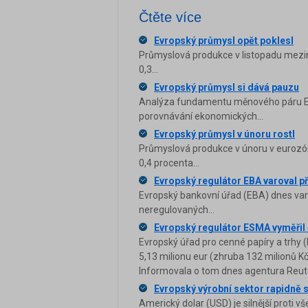
Čtěte více
Evropský průmysl opět poklesl
Průmyslová produkce v listopadu mezim
0,3...
Evropský průmysl si dává pauzu
Analýza fundamentu měnového páru EUR
porovnávání ekonomických...
Evropský průmysl v únoru rostl
Průmyslová produkce v únoru v eurozóně
0,4 procenta...
Evropský regulátor EBA varoval př
Evropský bankovní úřad (EBA) dnes varo
neregulovaných...
Evropský regulátor ESMA vyměřil 
Evropský úřad pro cenné papíry a trhy 
5,13 milionu eur (zhruba 132 milionů Kč
Informovala o tom dnes agentura Reut
Evropský výrobní sektor rapidně 
Americký dolar (USD) je silnější proti