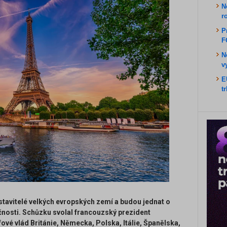
N
r
P
F
N
v
E
t
stavitelé velkých evropských zemí a budou jednat o
čnosti. Schůzku svolal francouzský prezident
ové vlád Británie, Německa, Polska, Itálie, Španělska,