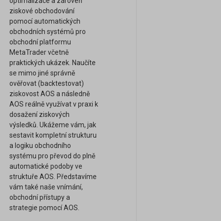
optimalizace a zároveň
ziskové obchodování
pomocí automatických
obchodních systémů pro
obchodní platformu
MetaTrader včetně
praktických ukázek. Naučíte
se mimo jiné správně
ověřovat (backtestovat)
ziskovost AOS a následně
AOS reálně využívat v praxi k
dosažení ziskových
výsledků. Ukážeme vám, jak
sestavit kompletní strukturu
a logiku obchodního
systému pro převod do plně
automatické podoby ve
struktuře AOS. Představíme
vám také naše vnímání,
obchodní přístupy a
strategie pomocí AOS.