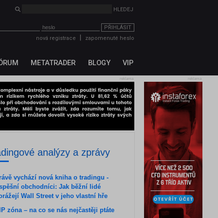
HLEDEJ
PŘIHLÁSIT
|
nová registrace
zapomenuté heslo
ÓRUM
METATRADER
BLOGY
VIP
reklama
reklama
adingové analýzy a zprávy
rávě vychází nová kniha o tradingu -
spěšní obchodníci: Jak běžní lidé
orážejí Wall Street v jeho vlastní hře
IP zóna – na co se nás nejčastěji ptáte