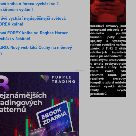
ová kniha o forexu vychází ve 2.
ozšířeném vydání!
rávě vychází nejúspěšnější světová
OREX kniha!
ová FOREX kniha od Raghee Horner
ychází v češtině!
URO: Nový web láká Čechy na měnový
rh
reklama