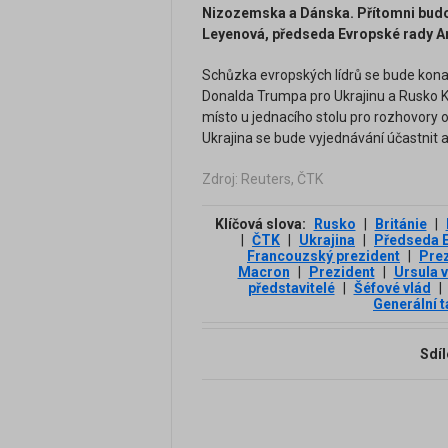
Nizozemska a Dánska. Přítomni budo
Leyenová, předseda Evropské rady An
Schůzka evropských lídrů se bude kona
Donalda Trumpa pro Ukrajinu a Rusko K
místo u jednacího stolu pro rozhovory o
Ukrajina se bude vyjednávání účastnit
Zdroj: Reuters, ČTK
Klíčová slova:
Rusko
|
Británie
|
|
ČTK
|
Ukrajina
|
Předseda 
Francouzský prezident
|
Pre
Macron
|
Prezident
|
Ursula 
představitelé
|
Šéfové vlád
|
Generální 
Sdíl