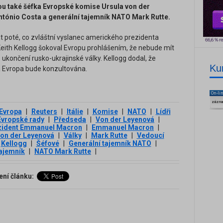
u také šéfka Evropské komise Ursula von der
tónio Costa a generální tajemník NATO Mark Rutte.
t poté, co zvláštní vyslanec amerického prezidenta
eith Kellogg šokoval Evropu prohlášením, že nebude mít
 ukončení rusko-ukrajinské války. Kellogg dodal, že
Ku
 a Evropa bude konzultována.
On-li
zázn
Evropa
|
Reuters
|
Itálie
|
Komise
|
NATO
|
Lídři
Evropské rady
|
Předseda
|
Von der Leyenová
|
zident Emmanuel Macron
|
Emmanuel Macron
|
von der Leyenová
|
Války
|
Mark Rutte
|
Vedoucí
Kellogg
|
Šéfové
|
Generální tajemník NATO
|
tajemník
|
NATO Mark Rutte
|
ení článku: