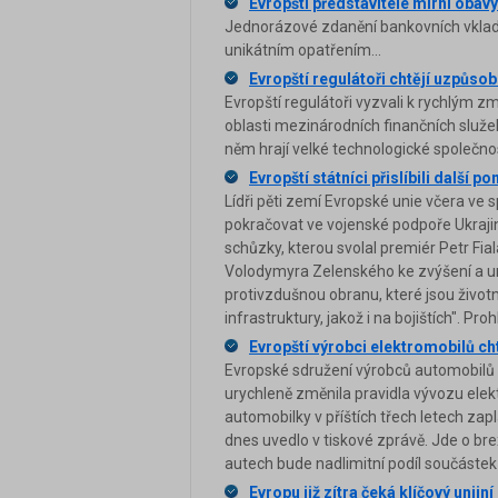
Evropští představitelé mírní obav
Jednorázové zdanění bankovních vkladů
unikátním opatřením...
Evropští regulátoři chtějí uzpůsob
Evropští regulátoři vyzvali k rychlým
oblasti mezinárodních finančních služeb 
něm hrají velké technologické společno
Evropští státníci přislíbili další 
Lídři pěti zemí Evropské unie včera ve
pokračovat ve vojenské podpoře Ukrajiny
schůzky, kterou svolal premiér Petr Fia
Volodymyra Zelenského ke zvýšení a ur
protivzdušnou obranu, které jsou životn
infrastruktury, jakož i na bojištích". 
Evropští výrobci elektromobilů ch
Evropské sdružení výrobců automobilů 
urychleně změnila pravidla vývozu elekt
automobilky v příštích třech letech zapla
dnes uvedlo v tiskové zprávě. Jde o brex
autech bude nadlimitní podíl součáste
Evropu již zítra čeká klíčový unijn