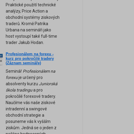
Praktické použití technické
analýzy, Price Action a
obchodní systémy ziskových
traderů. Kromě Patrika
Urbana na semináři jako
host vystoupí také full-time
trader Jakub Hodan.
Profesionálem na forexu -
ne
kurz pro pokročilé tradery
am
(Záznam semináře)
Seminář
Profesionálem na
forexu
je určený pro
absolventy kurzu
Juniorská
škola tradingu
a pro
pokročilé forexové tradery.
Naučíme vás naše ziskové
intradenní a swingové
obchodní strategie a
posuneme vás k vyšším
ziskům. Jedná se o jeden z