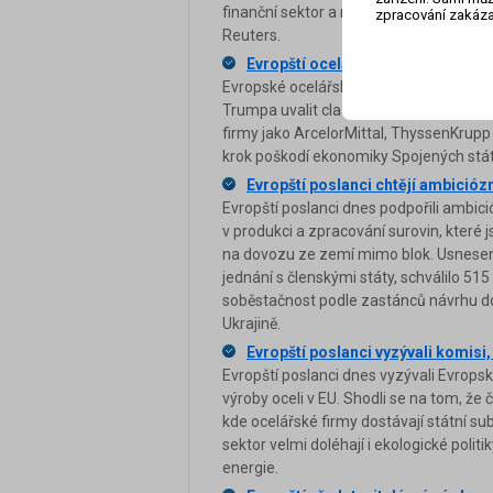
finanční sektor a mezinárodní obchod. 
zpracování zakáza
Reuters.
Evropští oceláři varují, že americ
Evropské ocelářské sdružení Eurofer 
Trumpa uvalit cla na dovoz oceli a hliní
firmy jako ArcelorMittal, ThyssenKrupp 
krok poškodí ekonomiky Spojených států
Evropští poslanci chtějí ambiciózn
Evropští poslanci dnes podpořili ambició
v produkci a zpracování surovin, které j
na dovozu ze zemí mimo blok. Usnesení
jednání s členskými státy, schválilo 515
soběstačnost podle zastánců návrhu do
Ukrajině.
Evropští poslanci vyzývali komisi
Evropští poslanci dnes vyzývali Evrops
výroby oceli v EU. Shodli se na tom, že 
kde ocelářské firmy dostávají státní 
sektor velmi doléhají i ekologické polit
energie.