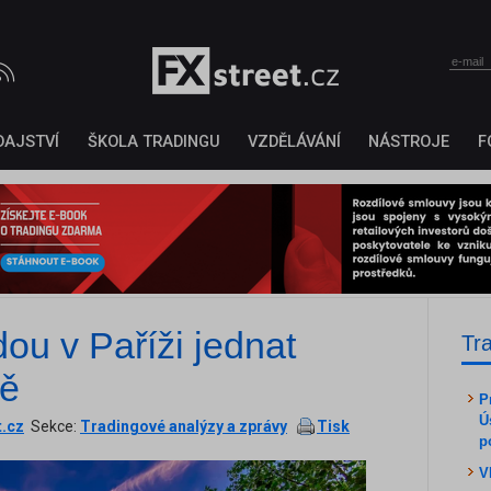
DAJSTVÍ
ŠKOLA TRADINGU
VZDĚLÁVÁNÍ
NÁSTROJE
F
dou v Paříži jednat
Tr
ně
P
Ú
t.cz
Sekce:
Tradingové analýzy a zprávy
Tisk
p
V