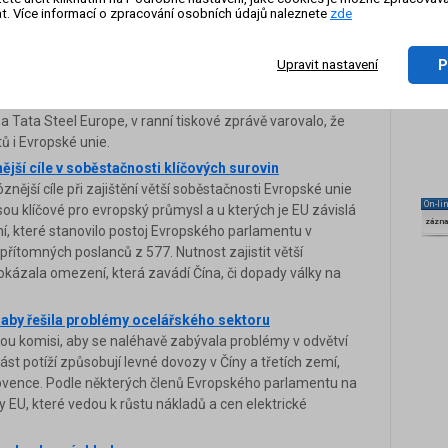
Vyplývá to z dopisu, ke kterému získala přístup agentura
t. Více informací o zpracování osobních údajů naleznete
zde
ká cla na ocel poškodí EU i USA
P
Upravit nastavení
považuje rozhodnutí amerického prezidenta Donalda
ku za kontraproduktivní. Eurofer, k jehož členům patří
a Tata Steel Europe, v ranní tiskové zprávě varovalo, že
 i Evropské unie.
ější cíle v soběstačnosti klíčových surovin
znější cíle při zajištění větší soběstačnosti Evropské unie
On-li
sou klíčové pro evropský průmysl a u kterých je EU závislá
zázn
, které stanovilo postoj Evropského parlamentu v
 přítomných poslanců z 577. Nutnost zajistit větší
kázala omezení, která zavádí Čína, či dopady války na
, aby řešila problémy ocelářského sektoru
kou komisi, aby se naléhavě zabývala problémy v odvětví
část potíží způsobují levné dovozy v Číny a třetích zemí,
subvence. Podle některých členů Evropského parlamentu na
iky EU, které vedou k růstu nákladů a cen elektrické