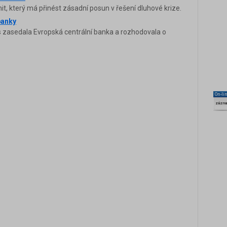
mit, který má přinést zásadní posun v řešení dluhové krize.
banky
es zasedala Evropská centrální banka a rozhodovala o
On-li
zázn