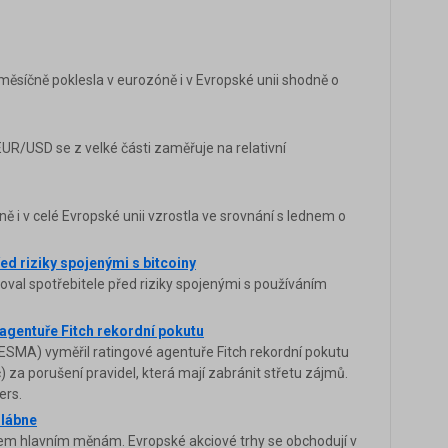
ěsíčně poklesla v eurozóně i v Evropské unii shodně o
/USD se z velké části zaměřuje na relativní
 i v celé Evropské unii vzrostla ve srovnání s lednem o
ed riziky spojenými s bitcoiny
val spotřebitele před riziky spojenými s používáním
agentuře Fitch rekordní pokutu
(ESMA) vyměřil ratingové agentuře Fitch rekordní pokutu
) za porušení pravidel, která mají zabránit střetu zájmů.
ers.
slábne
 všem hlavním měnám. Evropské akciové trhy se obchodují v