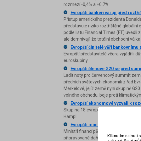
rozmezí -0,4% a +0,7%.
Evropští bankéři varují před rozt
Přístup amerického prezidenta Donald
představuje riziko roztříštěné globál
podle listu Financial Times (FT) uvedli
ale domnívají, že totální obchodní válk
Evropští činitelé věří bankovnímu
Evropští představitelé včera vyjádřili
euroskupiny...
Evropští členové G20 se před sum
Ladit noty pro červencový summit zemí
předních světových ekonomik z řad Ev
Merkelové, jejíž země nyní skupině G2
volného obchodu, boje proti klimatick
Evropští ekonomové vyzvali k roz
Skupina 18 evropských ekonomů, mezi n
Hampl...
Evropští ministři vyzvali USA k 
Ministři financí pěti předních evropsk
Kliknutím na butto
připravované daňové reformy, která by 
zařízení. Sami můž