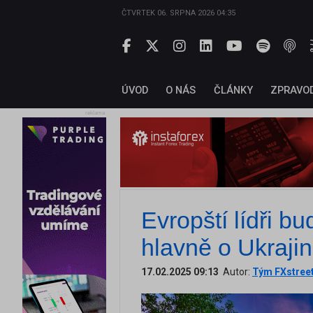
ČTVRTEK 06. SRPNA 2026 04:35
ÚVOD
O NÁS
ČLÁNKY
ZPRAVO
reklama
Evropští lídři bu
hlavně o Ukraji
17.02.2025 09:13
Autor:
Tým FXstree