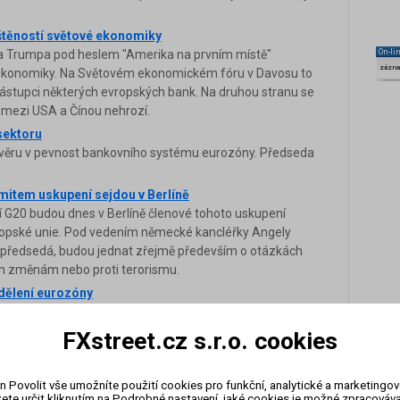
říštěností světové ekonomiky
a Trumpa pod heslem "Amerika na prvním místě"
On-li
zázn
ní ekonomiky. Na Světovém ekonomickém fóru v Davosu to
 zástupci některých evropských bank. Na druhou stranu se
a mezi USA a Čínou nehrozí.
 sektoru
 důvěru v pevnost bankovního systému eurozóny. Předseda
mitem uskupení sejdou v Berlíně
 G20 budou dnes v Berlíně členové tohoto uskupení
ropské unie. Pod vedením německé kancléřky Angely
0 předsedá, budou jednat zřejmě především o otázkách
ým změnám nebo proti terorismu.
dělení eurozóny
imiž je i viceguvernér České národní banky Mojmír
FXstreet.cz s.r.o. cookies
přehodnocení daňové reformy
ých ekonomik vyzvali Spojené státy k přehodnocení
n Povolit vše umožníte použití cookies pro funkční, analytické a marketingo
podle nich byla diskriminační a mohla by poškodit
ete určit kliknutím na Podrobné nastavení, jaké cookies je možné zpracovávat