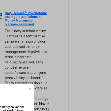
Nový seminář: Psychologie
ne
tradingu a profesionální
am
Money-Management
(Záznam semináře)
Zcela nový seminář z dílny
FXstreet.cz a tentokrát se
zaměřením na psychologii
obchodování a money-
management. A právě toto
téma je naprosto
nejdůležitější a současně
bohužel nejvíce
podceňované a opomíjené
téma většiny obchodníků.
Tento seminář tak doplňuje
naše ostatní kurzy, které se
zaměřují spíše na
technickou stránku tradingu.
Úspěch tradera záleží hlavně
vé účely na vašem
na jeho psychice a přístupu k
, případně jejich