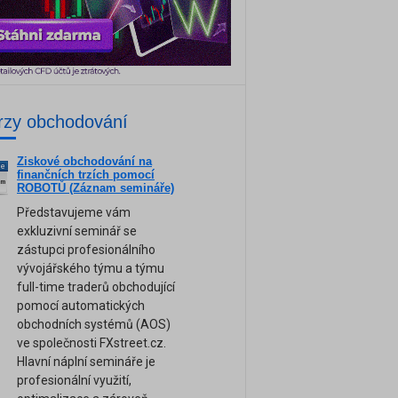
rzy obchodování
Ziskové obchodování na
ne
finančních trzích pomocí
am
ROBOTŮ (Záznam semináře)
Představujeme vám
exkluzivní seminář se
zástupci profesionálního
vývojářského týmu a týmu
full-time traderů obchodující
pomocí automatických
obchodních systémů (AOS)
ve společnosti FXstreet.cz.
Hlavní náplní semináře je
profesionální využití,