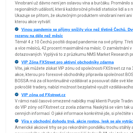
Vinobraní už dávno není jen oslavou vína a burčáku. Proměnilo 
regionálních událostí, která každoročně přivádí statisíce lidí a s 
Ukazuje se přitom, že skutečným produktem vinobraní není ani 
kterou akce vytváří.
Vinou pandemie se příjmy snížily více než třetině Čechů. Dv
rezervu na déle než měsíc
Téměř 4 z 10 Čechů pocítili dopad pandemie na své příjmy. Třeti
a více měsíců, 42 procent maximálně na měsíc. O zaměstnání v d
dotazovaných. Vyplývá to z průzkumu NMS Market Research pr
VIP Zóna FXStreet pro aktivní obchodníky zdarma
Víte, jak můžete získat VIP zónu od společnosti FXStreet.cz na
akce, kterou pro forexové obchodníky připravila společnost B
BOSSA má za cíl kontinuálně vzdělávat a posouvat dále své klient
pokročilé tradery, nabízí možnost bezplatně využít vzdělávacího
VIP zóna od FXstreet.cz
V rámci naší časově omezené nabídky mají klienti Purple Tradi
do VIP zóny od FXstreet.cz zcela zdarma. Naskýtá se vám tak uni
cenných informací. O jaké informace konkrétně jde, si přečtěte 
Víra v obchodní dohodu trvá, akcie rostou, lesk se ale vytrác
Americké akciové trhy se po rekordním pondělku trochu stáhly a 