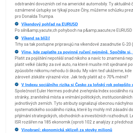
odstranění dovozních cel na americké automobily. Ty aktuálně 
oznámené ústupky se týkají pouze Číny, můžeme schůzku prez
pro Donalda Trumpa.
Víkendový pohľad na EURUSD
Po siln&amp;yacute;ch pohyboch na p&amp;aacute;re EURUSD po
Víkend sa blíži!
Trhy sa tak postupne pripravujú na víkendové zasadnutie G-20 (n
Víme, kde zaplatíte za povinné ručení nejméně. Spočtěte si, k
Platit za pojištění nepotěší snad nikoho a navíc to znamená ne
platit velké částky za své auto, na které musíte mít sjednané po
způsobíte někomu nehodu či škodu. My vám teď ukážeme, kde 
zároveň získáte výrazně více. Jak tedy platit až o 70% méně?
V Indexu sociálního rizika si Česko za loňský rok polepšilo 
Společnost Euler Hermes podruhé zveřejnila Index sociálního rizik
stránky, zranitelná místa a vnímání politických, institucionální
jednotlivých zemích. Tyto atributy signalizují obecnou náchyl
systematického sociálního rizika, které by mohly mít zásadní dop
přijímání strategických, obchodních a investičních rozhodnutí. 
ISR rozšířen na 185 ekonomik (oproti 102 z analýzy z předchozí
Vinobraní: ekonomická sklizeň za stovky milionů