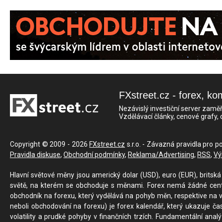
FXstreet.cz - forex, ko
Nezávislý investiční server zaměř
Vzdělávací články, cenové grafy,
Copyright © 2009 - 2026
FXstreet.cz
s.r.o. - Závazná pravidla pro p
Pravidla diskuse
,
Obchodní podmínky
,
Reklama/Advertising
,
RSS
,
Vý
Hlavní světové měny jsou americký dolar (USD), euro (EUR), britská 
světě, na kterém se obchoduje s měnami. Forex nemá žádné centrál
obchodník na forexu, který vydělává na pohyb měn, respektive na v
neboli obchodování na forexu) je forex kalendář, který ukazuje č
volatility a prudké pohyby v finančních trzích. Fundamentální ana