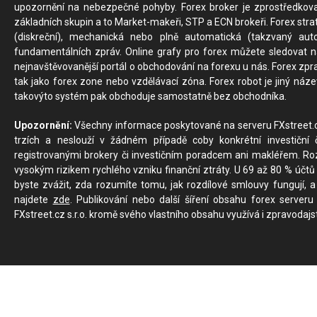
upozornění na nebezpečné pohyby. Forex broker je zprostředkov
základních skupin a to Market-makeři, STP a ECN brokeři. Forex stra
(diskreční), mechanická nebo plně automatická (takzvaný aut
fundamentálních zpráv. Online grafy pro forex můžete sledovat na 
nejnavštěvovanější portál o obchodování na forexu u nás. Forex zprav
tak jako forex zone nebo vzdělávací zóna. Forex robot je jiný náz
takovýto systém pak obchoduje samostatně bez obchodníka.
Upozornění:
Všechny informace poskytované na serveru FXstreet.cz
trzích a neslouží v žádném případě coby konkrétní investiční č
registrovanými brokery či investičním poradcem ani makléřem. Rozd
vysokým rizikem rychlého vzniku finanční ztráty. U 69 až 80 % účtů 
byste zvážit, zda rozumíte tomu, jak rozdílové smlouvy fungují, a
najdete
zde
. Publikování nebo další šíření obsahu forex serveru
FXstreet.cz s.r.o. kromě svého vlastního obsahu využívá i zpravodajs