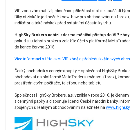
VIP zóna vám nabízí jedinečnou příležitost stát se součástí tým
Díky ní získáte jedinečné know-how pro obchodování na forexu,
indikátor a také náskok před ostatními účastníky trhu.
HighSky Brokers nabízí zdarma měsíční přístup do VIP zóny
pokud si u tohoto brokera založíte účet v platformě MetaTrader
do konce června 2018.
Více informací o této akci, VIP zóně a přehledu květnových obch
Český obchodník s cennými papíry – společnost HighSky Brokers
obchodovat na platformě MetaTrader s měnami (forex), komodi
prostřednictvím počítače, telefonu nebo tabletu.
Společnost HighSky Brokers, a.s. vznikla v roce 2010, je člen
s cennými papíry a disponuje licencí České národní banky. Inform
spojených s reálným obchodováním naleznete na
www.highsky