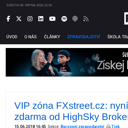
SOBOTA 08. SRPNA 2026 22:34
ÚVOD
O NÁS
ČLÁNKY
ZPRAVODAJSTVÍ
ŠKOLA TR
VIP zóna FXstreet.cz: nyn
Ti
zdarma od HighSky Broke
15.06.2018 16:45
Sekce:
Burzovní zpravodajství
Tisk