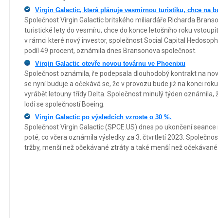
Virgin Galactic, která plánuje vesmírnou turistiku, chce na 
Společnost Virgin Galactic britského miliardáře Richarda Brans
turistické lety do vesmíru, chce do konce letošního roku vstoupi
v rámci které nový investor, společnost Social Capital Hedosophi
podíl 49 procent, oznámila dnes Bransonova společnost.
Virgin Galactic otevře novou továrnu ve Phoenixu
Společnost oznámila, ře podepsala dlouhodobý kontrakt na no
se nyní buduje a očekává se, že v provozu bude již na konci rok
vyrábět letouny třídy Delta. Společnost minulý týden oznámila,
lodí se společností Boeing.
Virgin Galactic po výsledcích vzroste o 30 %.
Společnost Virgin Galactic (SPCE.US) dnes po ukončení seance n
poté, co včera oznámila výsledky za 3. čtvrtletí 2023. Společno
tržby, menší než očekávané ztráty a také menší než očekávané 