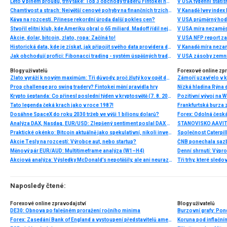
Léto v plném proudu, trhy také: Top 3 obchody traderů Fintokei na indexech a zlatě
V USA týdenní statist
Chamtivost a strach: Největší cenové pohyby na finančních trzích (červenec 2026)
V Kanadě Ivey index
Káva na rozcestí. Přinese rekordní úroda další pokles cen?
V USA průměrný hod
Stvořil elitní klub, kde Ameriku obral o 65 miliard. Madoff řídil největší Ponzi dějin
V USA míra nezaměs
Akcie, dolar, bitcoin, zlato, ropa: Začíná to!
V USA NFP report z
Historická data, kde je získat, jak připojit svého data providera do MultiCharts a proč je budeme potřebovat? (4. díl)
V Kanadě míra neza
Jak obchodují profíci: Fibonacci trading - systém úspěšných traderů
V USA zásoby zemní
Blogy uživatelů
Forexové online zp
Zlato vyráží k novým maximům: Tři důvody, proč žlutý kov opět dominuje
Prop challenge pro swing tradery? Fintokei mění pravidla hry
Nízká hladina Rýna 
Krypto šeptanda: Co přinesl poslední týden v kryptosvětě (7. 8. 2026)
Pozitivní vývoj na Wa
Tato legenda čeká krach jako v roce 1987!
Frankfurtská burza 
Dosáhne SpaceX do roku 2030 tržeb ve výši 1 bilionu dolarů?
Analýza DAX, Nasdaq, EUR/USD: Zlepšený sentiment poslal DAX na nová maxima
Praktické okénko: Bitcoin aktuálně jako spekulativní, nikoli investiční aktivum
Akcie Tesly na rozcestí: Výrobce aut, nebo startup?
Měnový pár EUR/AUD: Multitimeframe analýza (W1–H4)
Denní shrnutí: Výpro
Akciová analýza: Výsledky McDonald’s nepotěšily, ale ani neurazily. Jakou vizi společnost prezentovala?
Tři trhy, které sledo
Naposledy čtené:
Forexové online zpravodajství
Blogy uživatelů
DE30: Obnova po falešném proražení ročního minima
Forex: Zasedání Bank of England a vystoupení představitelů amerického Fedu
Koruna pod inflační