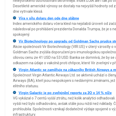
newyorského obchodování skromnější. Index DJIA ale i tak po ot
Desetileté americké výnosy se dostaly na nejvyšší hodnoty od z
dne vytrvale klesá.
Víra v sílu dolaru den ode dne slábne
Index amerického dolaru včera klesl na nejslabší úroveň od zač
následoval po prohlášení prezidenta Donalda Trumpa, že je s
spokojený.
Vir Biotechnology po upgradu od Goldman Sachs prudce s
Akcie společnosti Vir Biotechnology (VIR.US) v úterý vzrostly o 
Goldman Sachs zvýšila doporučení pro imunologickou společnost
cílovou cenu ze 41 USD na 53 USD. Banka se domnívá, že by se a
odkazem na údaje o vakcíně proti chřipce, které Vir zveřejní v př
Virgin Atlantic se zaměřuje na zákazníky British Airways a 
Společnost Virgin Atlantic Airways Ltd. se aktivně uchází o čle
Airways (BA), kteří jsou nespokojeni s nedávnými změnami, jež 
elitního statusu.
Virgin Galactic je po zveřejnění reportu za 2Q o 14 % níže
VG vykázal o 7 centů vyšší ztrátu, než kolik analytici odhadovali
vyšší než bylo odhadováno, avšak stále jsou nižší než náklady. Č
prohloubila. Společnosti vznikají dodatečné výdaje spojené s
infrastruktury.