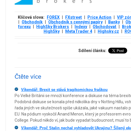
Klíčová slova:
FOREX
|
FXstreet
|
Price Action
|
VIP zó
|
Obchodník
|
Obchodník s cennými papíry
|
Banky
|
Ob
forexu
|
HighSky Brokers
|
Indexy
|
Obchodovat
|
Bro
HighSky
|
MetaTrader 4
|
Highsky.cz
|
RO
Sdílení článku:
Čtěte více
Víkendář: Brexit se stává tragikomickou fraškou
Po Velké Británii se množí konference a diskuse na téma brexitu
Podobná diskuse se konala před několika dny v Notting Hillu, vstup
řada jiných ve skutečnosti spíše ukázala, jaké vakuum nastalo
EU. Na pódium vyskočil Anand Menon, který je profesorem evrop
College. Pokud někdo ví, jak bude vypadat budoucnost, musí to b
Víkendář: Proč Stalin nechal vyhladovět Ukrajinu? Šílený e