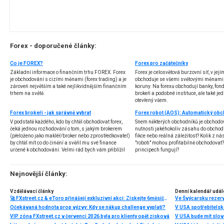
Forex - doporučené články:
Co je FOREX?
Forex pro začátečníky
Základní informace o finančním trhu FOREX. Forex
Forex je celosvětová burzovní síť, v jej
je obchodování s cizími měnami (forex trading) a je
obchoduje se všemi světovými měnami,
zároveň největším a také nejlikvidnějším finančním
koruny. Na forexu obchodují banky, fondy
trhem na světě.
brokeři a podobné instituce, ale také jedn
otevřený všem.
Forex brokeři - jak správně vybrat
V podstatě každého, kdo by chtěl obchodovat forex,
Snem některých obchodníků je obchodo
čeká jednou rozhodování o tom, s jakým brokerem
nutnosti jakéhokoliv zásahu do obchod
(přeloženo jako makléř/broker nebo zprostředkovatel)
fikce nebo reálná záležitost? Kolik z nás
by chtěl mít co do činění a svěřil mu své finance
"roboti" mohou profitabilně obchodovat
určené k obchodování. Velmi rád bych vám přiblížil
principech fungují?
problematiku výběru brokera, rozdíl mezi
jednotlivými typy brokerů a v neposlední řadě uvedu
několik příkladů nejznámějších z nich.
Nejnovější články:
Vzdělávací články
Denní kalendář udál
🚀 FXstreet.cz & eToro přinášejí exkluzivní akci: Získejte 6měsíční členství ve VIP zóně ZDARMA
Ve Švýcarsku rezer
Očekávaná hodnota prop výzvy: Kdy se nákup challenge vyplatí?
V USA spotřebitelsk
VIP zóna FXstreet.cz v červenci 2026 byla pro klienty opět zisková
V USA bude mít slo