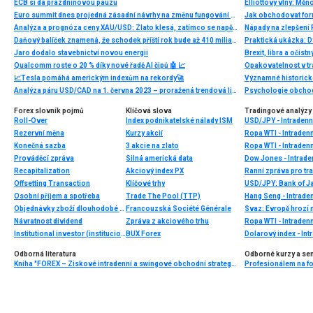
ECB si dá prázdninovou pauzu
Elliottovy vlny: Mě
Euro summit dnes projedná zásadní návrhy na změnu fungování měnové unie
Jak obchodovat for
Analýza a prognóza ceny XAU/USD: Zlato klesá, zatímco se napětí mezi USA a Íránem snižuje
Nápady na zlepšení P
Daňový balíček znamená, že schodek příští rok bude až 410 miliard korun. Balíček, k němuž cestu otevírá „tištění miliard“ v podání Evropské centrální banky, se uhradí z peněz z fondu obnovy EU
Praktická ukázka: D
Jaro dodalo stavebnictví novou energii
Brexit, libra a očist
Qualcomm roste o 20 % díky nové řadě AI čipů 🤖 📈
Opakovatelnost v tr
📈Tesla pomáhá americkým indexům na rekordy🚀
Analýza páru USD/CAD na 1. června 2023 – proražená trendová linie a potenciál dalšího poklesu
Forex slovník pojmů
Klíčová slova
Tradingové analýzy 
Roll-Over
Index podnikatelské nálady ISM
USD/JPY - Intradenn
Rezervní měna
Kurzy akcií
Ropa WTI - Intraden
Konečná sazba
3 akcie na zlato
Ropa WTI - Intraden
Prováděcí zpráva
Silná americká data
Dow Jones - Intrade
Recapitalization
Akciový index PX
Ranní zpráva pro tra
Offsetting Transaction
Klíčové trhy
USD/JPY: Bank of Ja
Osobní příjem a spotřeba
Trade The Pool (TTP)
Hang Seng - Intrade
Objednávky zboží dlouhodobé spotřeby
Francouzská Société Générale
Svaz: Evropě hroz
Návratnost dividend
Zpráva z akciového trhu
Ropa WTI - Intraden
Institutional investor (institucionální)
BUX Forex
Dolarový index - Int
Odborná literatura
Odborné kurzy a se
Kniha "FOREX – Ziskové intradenní a swingové obchodní strategie" od Kathy Lien vychází v češtině!
Profesionálem na for