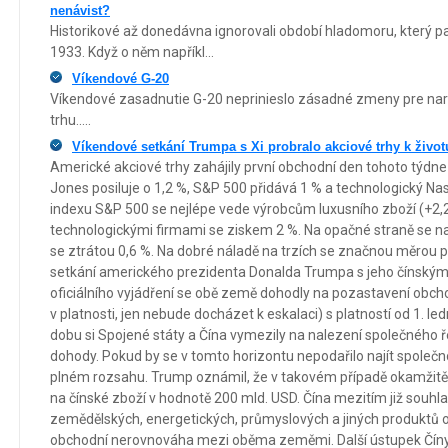
nenávist?
Historikové až donedávna ignorovali období hladomoru, který pa
1933. Když o něm napříkl...
Víkendové G-20
Víkendové zasadnutie G-20 neprinieslo zásadné zmeny pre na
trhu.....
Víkendové setkání Trumpa s Xi probralo akciové trhy k život
Americké akciové trhy zahájily první obchodní den tohoto týdn
Jones posiluje o 1,2 %, S&P 500 přidává 1 % a technologický Nas
indexu S&P 500 se nejlépe vede výrobcům luxusního zboží (+2
technologickými firmami se ziskem 2 %. Na opačné straně se na
se ztrátou 0,6 %. Na dobré náladě na trzích se značnou měrou
setkání amerického prezidenta Donalda Trumpa s jeho čínským
oficiálního vyjádření se obě země dohodly na pozastavení obcho
v platnosti, jen nebude docházet k eskalaci) s platností od 1. le
dobu si Spojené státy a Čína vymezily na nalezení společného 
dohody. Pokud by se v tomto horizontu nepodařilo najít společno
plném rozsahu. Trump oznámil, že v takovém případě okamžitě 
na čínské zboží v hodnotě 200 mld. USD. Čína mezitím již souhl
zemědělských, energetických, průmyslových a jiných produktů od
obchodní nerovnováha mezi oběma zeměmi. Další ústupek Číny j