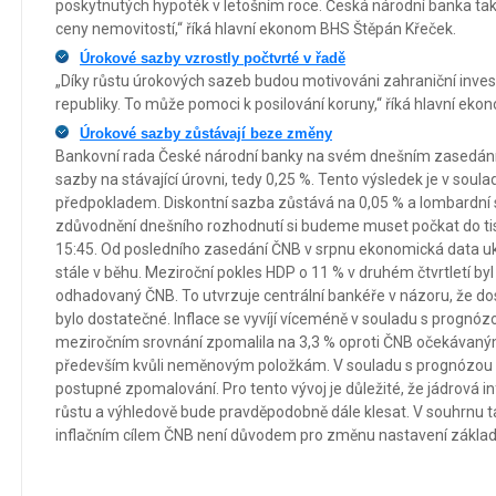
poskytnutých hypoték v letošním roce. Česká národní banka ta
ceny nemovitostí,“ říká hlavní ekonom BHS Štěpán Křeček.
Úrokové sazby vzrostly počtvrté v řadě
„Díky růstu úrokových sazeb budou motivováni zahraniční inves
republiky. To může pomoci k posilování koruny,“ říká hlavní ek
Úrokové sazby zůstávají beze změny
Bankovní rada České národní banky na svém dnešním zasedání
sazby na stávající úrovni, tedy 0,25 %. Tento výsledek je v soula
předpokladem. Diskontní sazba zůstává na 0,05 % a lombardní 
zdůvodnění dnešního rozhodnutí si budeme muset počkat do ti
15:45. Od posledního zasedání ČNB v srpnu ekonomická data uka
stále v běhu. Meziroční pokles HDP o 11 % v druhém čtvrtletí b
odhadovaný ČNB. To utvrzuje centrální bankéře v názoru, že do
bylo dostatečné. Inflace se vyvíjí víceméně v souladu s prognóz
meziročním srovnání zpomalila na 3,3 % oproti ČNB očekávaným
především kvůli neměnovým položkám. V souladu s prognózou 
postupné zpomalování. Pro tento vývoj je důležité, že jádrová i
růstu a výhledově bude pravděpodobně dále klesat. V souhrnu ta
inflačním cílem ČNB není důvodem pro změnu nastavení základ