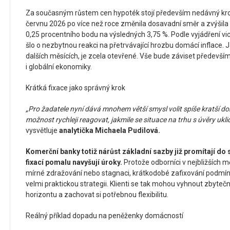
Za současným růstem cen hypoték stojí především nedávný kro
červnu 2026 po více než roce změnila dosavadní směr a zvýšila
0,25 procentního bodu na výsledných 3,75 %. Podle vyjádření v
šlo o nezbytnou reakci na přetrvávající hrozbu domácí inflace.
dalších měsících, je zcela otevřené. Vše bude záviset předevší
i globální ekonomiky.
Krátká fixace jako správný krok
„Pro žadatele nyní dává mnohem větší smysl volit spíše kratší dobu 
možnost rychleji reagovat, jakmile se situace na trhu s úvěry ukli
vysvětluje
analytička Michaela Pudilová.
Komerční banky totiž nárůst základní sazby již promítají do
fixací pomalu navyšují úroky.
Protože odborníci v nejbližších mě
mírné zdražování nebo stagnaci, krátkodobé zafixování podmí
velmi praktickou strategii. Klienti se tak mohou vyhnout zby
horizontu a zachovat si potřebnou flexibilitu.
Reálný příklad dopadu na peněženky domácností