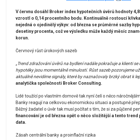
V červnu dosáhl Broker index hypotečních úvěrů hodnoty 4,
vzrostl o 0,14 procentního bodu. Kontinuálně rostoucí křivka
nejedná o ojedinělý výkyv: od března se průměrné sazby hyp
desetiny procenta, což ve výsledku může každý měsíc znamen
korun.
Červnový růst úrokových sazeb
„Trend zdražování úvěrů na bydlení nadále pokračuje a klienti se m
hypotéky jsou momentálně minulostí. Růst sazeb pozorujeme už n
aktuálně nevidíme signály, které by naznačovaly brzký obrat k le
analytička společnosti Broker Consulting.
Lidé toužící po vlastním domově tak nyní čelí o něco náročnějš
Banky reagují na celkovou ekonomickou situaci a postupně přep
Běžný žadatel o úvěr tak musí počítat s tím, že si za půjčené pen
financování je od března opět o něco složitější a tento trend 
data.
Zásah centrální banky a proinflační rizika