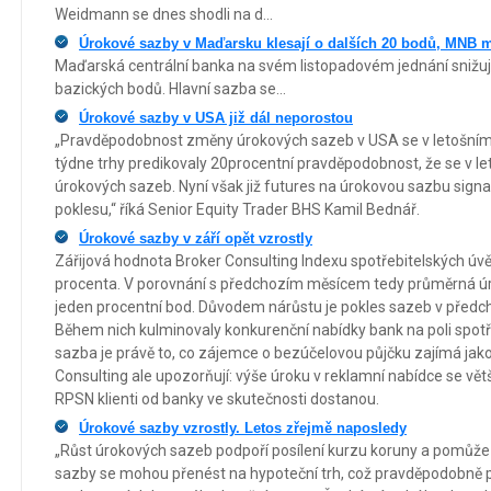
Weidmann se dnes shodli na d...
Úrokové sazby v Maďarsku klesají o dalších 20 bodů, MNB m
Maďarská centrální banka na svém listopadovém jednání snižu
bazických bodů. Hlavní sazba se...
Úrokové sazby v USA již dál neporostou
„Pravděpodobnost změny úrokových sazeb v USA se v letošním 
týdne trhy predikovaly 20procentní pravděpodobnost, že se v 
úrokových sazeb. Nyní však již futures na úrokovou sazbu signa
poklesu,“ říká Senior Equity Trader BHS Kamil Bednář.
Úrokové sazby v září opět vzrostly
Zářijová hodnota Broker Consulting Indexu spotřebitelských úv
procenta. V porovnání s předchozím měsícem tedy průměrná úr
jeden procentní bod. Důvodem nárůstu je pokles sazeb v předc
Během nich kulminovaly konkurenční nabídky bank na poli spotř
sazba je právě to, co zájemce o bezúčelovou půjčku zajímá jako 
Consulting ale upozorňují: výše úroku v reklamní nabídce se vět
RPSN klienti od banky ve skutečnosti dostanou.
Úrokové sazby vzrostly. Letos zřejmě naposledy
„Růst úrokových sazeb podpoří posílení kurzu koruny a pomůže st
sazby se mohou přenést na hypoteční trh, což pravděpodobně 