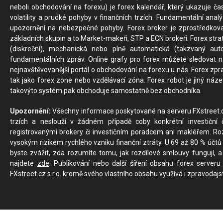
neboli obchodování na forexu) je forex kalendář, který ukazuje č
volatility a prudké pohyby v finančních trzích. Fundamentální ana
upozornění na nebezpečné pohyby. Forex broker je zprostředkov
základních skupin a to Market-makeři, STP a ECN brokeři. Forex stra
(diskreční), mechanická nebo plně automatická (takzvaný aut
fundamentálních zpráv. Online grafy pro forex můžete sledovat na 
nejnavštěvovanější portál o obchodování na forexu u nás. Forex zprav
tak jako forex zone nebo vzdělávací zóna. Forex robot je jiný náz
takovýto systém pak obchoduje samostatně bez obchodníka.
Upozornění:
Všechny informace poskytované na serveru FXstreet.cz
trzích a neslouží v žádném případě coby konkrétní investiční č
registrovanými brokery či investičním poradcem ani makléřem. Rozd
vysokým rizikem rychlého vzniku finanční ztráty. U 69 až 80 % účtů 
byste zvážit, zda rozumíte tomu, jak rozdílové smlouvy fungují, a
najdete
zde
. Publikování nebo další šíření obsahu forex serveru
FXstreet.cz s.r.o. kromě svého vlastního obsahu využívá i zpravodajs