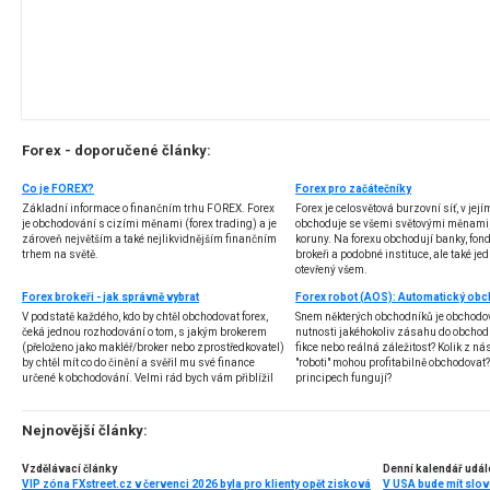
Forex - doporučené články:
Co je FOREX?
Forex pro začátečníky
Základní informace o finančním trhu FOREX. Forex
Forex je celosvětová burzovní síť, v jej
je obchodování s cizími měnami (forex trading) a je
obchoduje se všemi světovými měnami,
zároveň největším a také nejlikvidnějším finančním
koruny. Na forexu obchodují banky, fondy
trhem na světě.
brokeři a podobné instituce, ale také jedn
otevřený všem.
Forex brokeři - jak správně vybrat
V podstatě každého, kdo by chtěl obchodovat forex,
Snem některých obchodníků je obchodo
čeká jednou rozhodování o tom, s jakým brokerem
nutnosti jakéhokoliv zásahu do obchod
(přeloženo jako makléř/broker nebo zprostředkovatel)
fikce nebo reálná záležitost? Kolik z nás
by chtěl mít co do činění a svěřil mu své finance
"roboti" mohou profitabilně obchodovat
určené k obchodování. Velmi rád bych vám přiblížil
principech fungují?
problematiku výběru brokera, rozdíl mezi
jednotlivými typy brokerů a v neposlední řadě uvedu
několik příkladů nejznámějších z nich.
Nejnovější články:
Vzdělávací články
Denní kalendář udál
VIP zóna FXstreet.cz v červenci 2026 byla pro klienty opět zisková
V USA bude mít slo