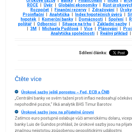
Úrokové sazby
|
Banky
|
Financování
|
Index
|
Bro
ROCE
|
Úvěr
|
Globální ekonomiky
|
Růst úrokovýc
Rozpočet
|
Finanční rezervy
|
Zdražování
|
Úroky
Proinflační
|
Analytička
|
Index hypotéčních úvěrů
|
Si
hypoték
|
Komerční banky
|
Domácnosti
|
Spoření
|
R
polštář
|
Odborníci
|
Situace na trhu
|
Základní sazby
|
|
3М
|
Michaela Pudilová
|
Vice
|
Plánování
|
Proi
Analytička společnosti
|
Reálný příklad
|
Sdílení článku:
Čtěte více
Úrokové sazby ještě porostou – Fed, ECB a ČNB
„Centrální banky ve svém tažení proti inflaci nedosahují očekáva
nepohodlné pozice,“ říká analytik BHS Timur Barotov.
Úrokové sazby jsou na přijatelné úrovni
Zatímco euro postupně oslabuje vůči americkému dolaru, vicep
banky Luis de Guindos prohlásil, že úrokové sazby jsou na přijat
značnou nejistotou způsobenou geopolitickými událostmi.