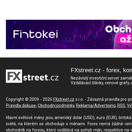
FXstreet.cz - forex, ko
Nezávislý investiční server zaměř
Vzdělávací články, cenové grafy,
Copyright © 2009 - 2026
FXstreet.cz
s.r.o. - Závazná pravidla pro p
Pravidla diskuse
,
Obchodní podmínky
,
Reklama/Advertising
,
RSS
,
Vý
Hlavní světové měny jsou americký dolar (USD), euro (EUR), britská 
světě, na kterém se obchoduje s měnami. Forex nemá žádné centrál
obchodník na forexu, který vydělává na pohyb měn, respektive na v