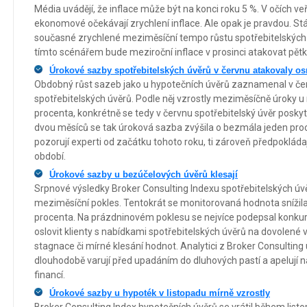
Média uvádějí, že inflace může být na konci roku 5 %. V očích veř
ekonomové očekávají zrychlení inflace. Ale opak je pravdou. St
současné zrychlené meziměsíční tempo růstu spotřebitelských c
tímto scénářem bude meziroční inflace v prosinci atakovat pětk
Úrokové sazby spotřebitelských úvěrů v červnu atakovaly os
Obdobný růst sazeb jako u hypotečních úvěrů zaznamenal v čer
spotřebitelských úvěrů. Podle něj vzrostly meziměsíčně úroky u 
procenta, konkrétně se tedy v červnu spotřebitelský úvěr posk
dvou měsíců se tak úroková sazba zvýšila o bezmála jeden pro
pozorují experti od začátku tohoto roku, ti zároveň předpokládaj
období.
Úrokové sazby u bezúčelových úvěrů klesají
Srpnové výsledky Broker Consulting Indexu spotřebitelských ú
meziměsíční pokles. Tentokrát se monitorovaná hodnota snížila
procenta. Na prázdninovém poklesu se nejvíce podepsal konkure
oslovit klienty s nabídkami spotřebitelských úvěrů na dovolené 
stagnace či mírné klesání hodnot. Analytici z Broker Consultin
dlouhodobě varují před upadáním do dluhových pastí a apelují n
financí.
Úrokové sazby u hypoték v listopadu mírně vzrostly