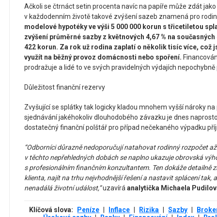
Ačkoli se čtrnáct setin procenta navíc na papíře může zdát jak
v každodenním životě takové zvýšení sazeb znamená pro rodin
modelové hypotéky ve výši 5 000 000 korun s třicetiletou s
zvýšení průměrné sazby z květnových 4,67 % na současných 4
422 korun. Za rok už rodina zaplatí o několik tisíc více, což 
využít na běžný provoz domácnosti nebo spoření.
Financování
prodražuje a lidé to ve svých pravidelných výdajích nepochybně p
Důležitost finanční rezervy
Zvyšující se splátky tak logicky kladou mnohem vyšší nároky na 
sjednávání jakéhokoliv dlouhodobého závazku je dnes naprosto 
dostatečný finanční polštář pro případ nečekaného výpadku pří
“Odborníci důrazně nedoporučují natahovat rodinný rozpočet a
v těchto nepřehledných dobách se naplno ukazuje obrovská vý
s profesionálním finančním konzultantem. Ten dokáže detailně z
klienta, najít na trhu nejvhodnější řešení a nastavit splácení tak
nenadálá životní událost,”
uzavírá
analytička Michaela Pudilov
Klíčová slova:
Peníze
|
Inflace
|
Rizika
|
Sazby
|
Broke