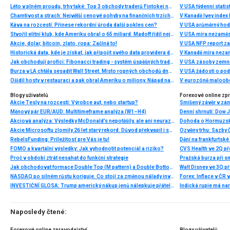
Léto v plném proudu, trhy také: Top 3 obchody traderů Fintokei na indexech a zlatě
V USA týdenní statist
Chamtivost a strach: Největší cenové pohyby na finančních trzích (červenec 2026)
V Kanadě Ivey index
Káva na rozcestí. Přinese rekordní úroda další pokles cen?
V USA průměrný hod
Stvořil elitní klub, kde Ameriku obral o 65 miliard. Madoff řídil největší Ponzi dějin
V USA míra nezaměs
Akcie, dolar, bitcoin, zlato, ropa: Začíná to!
V USA NFP report z
Historická data, kde je získat, jak připojit svého data providera do MultiCharts a proč je budeme potřebovat? (4. díl)
V Kanadě míra neza
Jak obchodují profíci: Fibonacci trading - systém úspěšných traderů
V USA zásoby zemní
Burza v LA chtěla sesadit Wall Street. Místo ropných obchodů dnes místem duní basy
V USA žádosti o po
Ošidil hosty v restauraci a pak obral Ameriku o miliony. Nápad na obří podvod dostal Ponzi náhodou
V eurozóně maloobc
Blogy uživatelů
Forexové online zp
Akcie Tesly na rozcestí: Výrobce aut, nebo startup?
Smíšený závěr v zá
Měnový pár EUR/AUD: Multitimeframe analýza (W1–H4)
Akciová analýza: Výsledky McDonald’s nepotěšily, ale ani neurazily. Jakou vizi společnost prezentovala?
Dohoda o Hormuzské
Akcie Microsoftu zlomily 26 let starý rekord. Důvod překvapil i samotné investory
RebelsFunding: Príležitosť pre Vás je tu!
FOMO a kvartální výsledky: Jak vyhodnotit potenciál a riziko?
Proč v období ztrát nesahat do funkční strategie
Pražská burza při s
Jak obchodovat formace Double Top (M pattern) a Double Bottom (W pattern)
NASDAQ po silném růstu koriguje. Co stojí za změnou nálady investorů?
INVESTIČNÍ GLOSA: Trump americký nákup jenů nálepkuje přátelstvím. Pravda je jinde
Naposledy čtené:
Forexové online zpravodajství
Blogy uživatelů