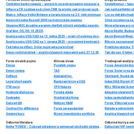
Centrálne banky reagujú – vyzerá to na pokračovanie súčasnej vlny globálneho uvoľňovania
Gestaltismus – tva
Inflace v ČR zůstává pod cílem ČNB, ta přesto své úrokové sazby snižovat nebude. Obává se inflačních tlaků ve službách a obecněji v jádrových položkách
Jak najít perfektní o
Makro: Inflace Velké Británie v červnu klesla na 2,5 -leté minimum
Lze se stát díky tra
Americký index Russell 2000 na historickém maximu
Skupina MOL dosáhla v prvním čtvrtletí silných výsledků navzdory náročnému geopolitickému prostředí a krizím v dodávkách energií
Moje příprava pro ná
Graf dne: OIL (05.10.2022)
Akcie Nestlé: Budou
Analýza páru USD/CAD na 13. ledna 2023 – první cíl poklesu dosažen
Akcie Beyond Meat: 
Analýza páru USD/CAD na 1. června 2023 – proražená trendová linie a potenciál dalšího poklesu
Bitcoin zaznamenal 
Fed čeká na inflaci. Dolar může výrazně kolísat
Praktická ukázka: Sk
Denní rychlý přehled – analýzy hlavních měnových párů 27.12.2013
Tak jde čas: 5 týden
Forex slovník pojmů
Klíčová slova
Tradingové analýzy 
Emise
Počátek změny
Denní změna
TA3
Deflace
Alphabet Inc.
Sberbank: Ruská ek
Long/short equity
Bankovní krize v USA
Index DAX (Eurex) (F
ITM opce
CFD/futures
Hodnota dluhopisu
Polská vláda
Aktuálně otevřené f
Daytrader
Hračkářská firma
Index spekulativníh
Daňový štít
Řetězec H&M
Forex: Vítězové a p
Contract for difference
Forex zpravodajství
Nálada v německém 
Směnný kurz
Řízení investičního portfolia
Analýza hlavních m
Odborná literatura
Odborné kurzy a se
Kniha "FOREX – Ziskové intradenní a swingové obchodní strategie" od Kathy Lien vychází v češtině!
Exkluzivní VIP semi