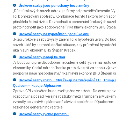
Úrokové sazby jsou ponechány beze změny
„Růst úrokových sazeb odrazuje firmy od provádění investic. Vy
lidi k omezování spotřeby. Kombinace těchto faktorů by při zp
přinášela četná rizika. Rozhodnutí o ponechání úrokových saze
proto hodnotit jako zodpovědné,“ říká hlavní ekonom BHS Štěpá
Úrokové sazby na hypotékách padají ke dnu
„Nižší úrokové sazby zvýšily zájem lidí o hypoteční úvěry. Do bu
sazeb. Lidé by se mohli dočkat situace, kdy průměrná hypoteční
říká hlavní ekonom BHS Štěpán Křeček.
Úrokové sazby padají ke dnu
„V budoucnu pravděpodobně nebudeme čelit rychlému růstu cen
ekonomiky. Česká národní banka proto dvakrát za sebou výrazně
podpořila naše hospodářství,“ říká hlavní ekonom BHS Štěpán K
Úrokové sazby rostou: trhy čekají na zveřejnění CPI, Trump 
Qualcomm kupuje Alphawave
Zpráva CPI za květen bude zveřejněna ve středu. Do centra poz
rozpočtu na pozadí veřejné roztržky mezi Trumpem a Muskem
vzrostly po zprávě o plánované akvizici společností Qualcomm
rezignace generálního ředitele.
Úrokové sazby rychle porostou