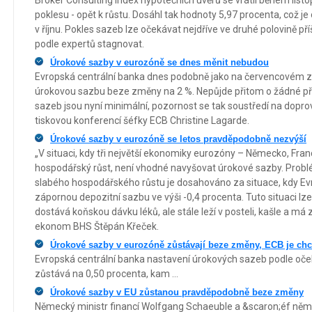
Broker Consulting Index hypotečních úvěrů se vrátil během lis
poklesu - opět k růstu. Dosáhl tak hodnoty 5,97 procenta, což je
v říjnu. Pokles sazeb lze očekávat nejdříve ve druhé polovině pří
podle expertů stagnovat.
Úrokové sazby v eurozóně se dnes měnit nebudou
Evropská centrální banka dnes podobně jako na červencovém 
úrokovou sazbu beze změny na 2 %. Nepůjde přitom o žádné pře
sazeb jsou nyní minimální, pozornost se tak soustředí na dopr
tiskovou konferencí šéfky ECB Christine Lagarde.
Úrokové sazby v eurozóně se letos pravděpodobně nezvýší
„V situaci, kdy tři největší ekonomiky eurozóny – Německo, Franci
hospodářský růst, není vhodné navyšovat úrokové sazby. Problé
slabého hospodářského růstu je dosahováno za situace, kdy Ev
zápornou depozitní sazbu ve výši -0,4 procenta. Tuto situaci lze
dostává koňskou dávku léků, ale stále leží v posteli, kašle a má 
ekonom BHS Štěpán Křeček.
Úrokové sazby v eurozóně zůstávají beze změny, ECB je chc
Evropská centrální banka nastavení úrokových sazeb podle oče
zůstává na 0,50 procenta, kam ...
Úrokové sazby v EU zůstanou pravděpodobně beze změny
Německý ministr financí Wolfgang Schaeuble a &scaron;éf něm