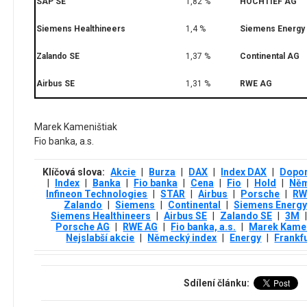
SAP SE
1,82 %
HOCHTIEF AG
Siemens Healthineers
1,4 %
Siemens Energy
Zalando SE
1,37 %
Continental AG
Airbus SE
1,31 %
RWE AG
Marek Kameništiak
Fio banka, a.s.
Klíčová slova:
Akcie
|
Burza
|
DAX
|
Index DAX
|
Dopor
|
Index
|
Banka
|
Fio banka
|
Cena
|
Fio
|
Hold
|
Něm
Infineon Technologies
|
STAR
|
Airbus
|
Porsche
|
RW
Zalando
|
Siemens
|
Continental
|
Siemens Energ
Siemens Healthineers
|
Airbus SE
|
Zalando SE
|
3М
|
Porsche AG
|
RWE AG
|
Fio banka, a.s.
|
Marek Kamen
Nejslabší akcie
|
Německý index
|
Energy
|
Frankf
Sdílení článku: