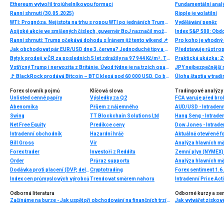
Ethereum vytvořil trojúhelníkovou formaci
Ranní shrnutí (30.05.2025)
Ripple je volatilní
WTI: Prognóza. Nejistota na trhu s ropou WTI po jednáních Trumpa a Si Ťin-pchinga
Vydělávání peněz
Asijské akcie ve smíšených číslech, guvernér BoJ naznačil možné zvýšení sazeb
Index S&P 500: Obdob
Ranní shrnutí: Trump očekává dohodu s Íránem již tento víkend 📌
Pro koho je vhodný 
Jak obchodovat pár EUR/USD dne 3. června? Jednoduché tipy a obchodní analýza pro začátečníky
Představuje růst rop
Byty k prodeji v ČR za posledních 5 let zdražily na 97 944 Kč/m². Trh se proti loňsku výrazně zrychlil
Praktická ukázka: Zt
Vstřícný Trump i nervozita z Británie. Úvod týdne je na trzích opatrný
JPY nejbezpečnější
🚩 BlackRock prodává Bitcoin – BTC klesá pod 60 000 USD. Co bude dál?
Úloha štastia v trad
Forex slovník pojmů
Klíčová slova
Tradingové analýzy 
Unlisted cenné papíry
Výsledky za Q2
FCA varuje před bro
Abenomika
Příjem z nájemného
AUD/USD - Intradenn
Swing
TT Blockchain Solutions Ltd
Hang Seng - Intrade
Net Free Equity
Predikce ceny
Dow Jones - Intrade
Intradenní obchodník
Hazardní hráč
Aktuálně otevřené f
Bill Gross
Vir
Analýza hlavních m
Forex trader
Investoři z Redditu
Zemní plyn (NYMEX) 
Order
Průraz supportu
Analýza hlavních m
Dodávka proti placení (DVP, delivery versus payment)
Cryptotrading
Forex sentiment 1.6
Index cen průmyslových výrobců
Trendovat směrem nahoru
Intradenní Price Ac
Odborná literatura
Odborné kurzy a se
Začínáme na burze - Jak uspět při obchodování na finančních trzích (1. vydání)
Jak vytvářet ziskov