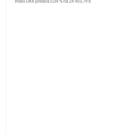
Index DAX přidává 0,04 % na 24 903,79 b.