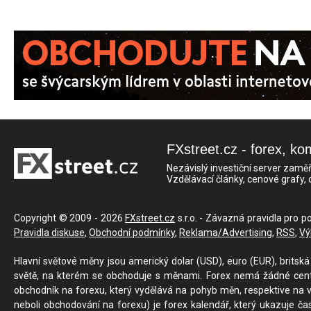
FXstreet.cz - forex, ko
Nezávislý investiční server zaměř
Vzdělávací články, cenové grafy,
Copyright © 2009 - 2026
FXstreet.cz
s.r.o. - Závazná pravidla pro p
Pravidla diskuse
,
Obchodní podmínky
,
Reklama/Advertising
,
RSS
,
Vý
Hlavní světové měny jsou americký dolar (USD), euro (EUR), britská 
světě, na kterém se obchoduje s měnami. Forex nemá žádné centrál
obchodník na forexu, který vydělává na pohyb měn, respektive na v
neboli obchodování na forexu) je forex kalendář, který ukazuje č