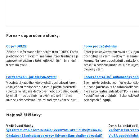
Forex - doporučené články:
Co je FOREX?
Forex pro začátečníky
Základní informace o finančním trhu FOREX. Forex
Forex je celosvětová burzovní síť, v jej
je obchodování s cizími měnami (forex trading) a je
obchoduje se všemi světovými měnami,
zároveň největším a také nejlikvidnějším finančním
koruny. Na forexu obchodují banky, fondy
trhem na světě.
brokeři a podobné instituce, ale také jedn
otevřený všem.
Forex brokeři - jak správně vybrat
V podstatě každého, kdo by chtěl obchodovat forex,
Snem některých obchodníků je obchodo
čeká jednou rozhodování o tom, s jakým brokerem
nutnosti jakéhokoliv zásahu do obchod
(přeloženo jako makléř/broker nebo zprostředkovatel)
fikce nebo reálná záležitost? Kolik z nás
by chtěl mít co do činění a svěřil mu své finance
"roboti" mohou profitabilně obchodovat
určené k obchodování. Velmi rád bych vám přiblížil
principech fungují?
problematiku výběru brokera, rozdíl mezi
jednotlivými typy brokerů a v neposlední řadě uvedu
několik příkladů nejznámějších z nich.
Nejnovější články:
Vzdělávací články
Denní kalendář udál
🚀 FXstreet.cz & eToro přinášejí exkluzivní akci: Získejte 6měsíční členství ve VIP zóně ZDARMA
Ve Švýcarsku rezer
Očekávaná hodnota prop výzvy: Kdy se nákup challenge vyplatí?
V USA spotřebitelsk