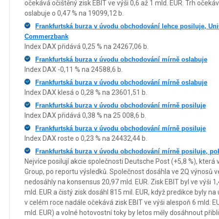
očekává očištěný zisk EBIT ve výši 0,6 až 1 mld. EUR. Trh očeká
oslabuje o 0,47 % na 19099,12 b.
Frankfurtská burza v úvodu obchodování lehce posiluje, UniC
Commerzbank
Index DAX přidává 0,25 % na 24267,06 b.
Frankfurtská burza v úvodu obchodování mírně oslabuje
Index DAX -0,11 % na 24588,6 b.
Frankfurtská burza v úvodu obchodování mírně oslabuje
Index DAX klesá o 0,28 % na 23601,51 b.
Frankfurtská burza v úvodu obchodování mírně posiluje
Index DAX přidává 0,38 % na 25 008,6 b.
Frankfurtská burza v úvodu obchodování mírně posiluje
Index DAX roste o 0,23 % na 24432,44 b.
Frankfurtská burza v úvodu obchodování mírně posiluje, po
Nejvíce posilují akcie společnosti Deutsche Post (+5,8 %), kter
Group, po reportu výsledků. Společnost dosáhla ve 2Q výnosů ve
nedosáhly na konsensus 20,97 mld. EUR. Zisk EBIT byl ve výši 1,
mld. EUR a čistý zisk dosáhl 815 mil. EUR, když predikce byly na
v celém roce nadále očekává zisk EBIT ve výši alespoň 6 mld. EU
mld. EUR) a volné hotovostní toky by letos měly dosáhnout přibl