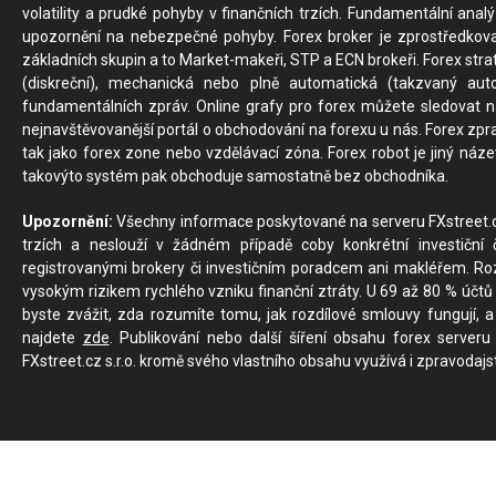
volatility a prudké pohyby v finančních trzích. Fundamentální ana
upozornění na nebezpečné pohyby. Forex broker je zprostředkov
základních skupin a to Market-makeři, STP a ECN brokeři. Forex stra
(diskreční), mechanická nebo plně automatická (takzvaný aut
fundamentálních zpráv. Online grafy pro forex můžete sledovat na 
nejnavštěvovanější portál o obchodování na forexu u nás. Forex zprav
tak jako forex zone nebo vzdělávací zóna. Forex robot je jiný náz
takovýto systém pak obchoduje samostatně bez obchodníka.
Upozornění:
Všechny informace poskytované na serveru FXstreet.cz
trzích a neslouží v žádném případě coby konkrétní investiční č
registrovanými brokery či investičním poradcem ani makléřem. Rozd
vysokým rizikem rychlého vzniku finanční ztráty. U 69 až 80 % účtů 
byste zvážit, zda rozumíte tomu, jak rozdílové smlouvy fungují, a
najdete
zde
. Publikování nebo další šíření obsahu forex serveru
FXstreet.cz s.r.o. kromě svého vlastního obsahu využívá i zpravodajs