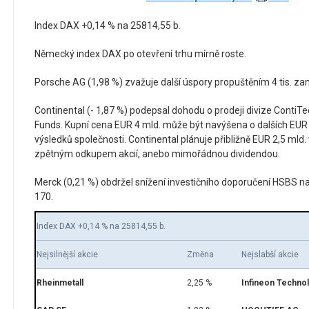
Index DAX +0,14 % na 25814,55 b.
Německý index DAX po otevření trhu mírně roste.
Porsche AG (1,98 %) zvažuje další úspory propuštěním 4 tis. z
Continental (- 1,87 %) podepsal dohodu o prodeji divize ContiT
Funds. Kupní cena EUR 4 mld. může být navýšena o dalších EUR 
výsledků společnosti. Continental plánuje přibližně EUR 2,5 mld.
zpětným odkupem akcií, anebo mimořádnou dividendou.
Merck (0,21 %) obdržel snížení investičního doporučení HSBS na
170.
Index DAX +0,14 % na 25814,55 b.
Nejsilnější akcie
Změna
Nejslabší akcie
Rheinmetall
2,25 %
Infineon Techno