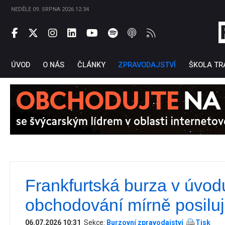
NEDĚLE 09. SRPNA 2026 12:34
ÚVOD
O NÁS
ČLÁNKY
ZPRAVODAJSTVÍ
ŠKOLA TR
Frankfurtská burza v úvod
Ti
obchodování mírně posilu
06.07.2026 10:31
Sekce:
Burzovní zpravodajství
Tisk