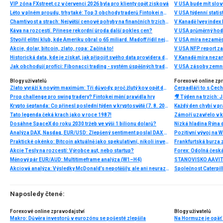
VIP zóna FXstreet.cz v červenci 2026 byla pro klienty opět zisková
V USA bude mít slo
Léto v plném proudu, trhy také: Top 3 obchody traderů Fintokei na indexech a zlatě
V USA týdenní statist
Chamtivost a strach: Největší cenové pohyby na finančních trzích (červenec 2026)
V Kanadě Ivey index
Káva na rozcestí. Přinese rekordní úroda další pokles cen?
V USA průměrný hod
Stvořil elitní klub, kde Ameriku obral o 65 miliard. Madoff řídil největší Ponzi dějin
V USA míra nezaměs
Akcie, dolar, bitcoin, zlato, ropa: Začíná to!
V USA NFP report z
Historická data, kde je získat, jak připojit svého data providera do MultiCharts a proč je budeme potřebovat? (4. díl)
V Kanadě míra neza
Jak obchodují profíci: Fibonacci trading - systém úspěšných traderů
V USA zásoby zemní
Blogy uživatelů
Forexové online zp
Zlato vyráží k novým maximům: Tři důvody, proč žlutý kov opět dominuje
Prop challenge pro swing tradery? Fintokei mění pravidla hry
Krypto šeptanda: Co přinesl poslední týden v kryptosvětě (7. 8. 2026)
Tato legenda čeká krach jako v roce 1987!
Dosáhne SpaceX do roku 2030 tržeb ve výši 1 bilionu dolarů?
Nízká hladina Rýna 
Analýza DAX, Nasdaq, EUR/USD: Zlepšený sentiment poslal DAX na nová maxima
Pozitivní vývoj na Wa
Praktické okénko: Bitcoin aktuálně jako spekulativní, nikoli investiční aktivum
Frankfurtská burza 
Akcie Tesly na rozcestí: Výrobce aut, nebo startup?
Měnový pár EUR/AUD: Multitimeframe analýza (W1–H4)
Akciová analýza: Výsledky McDonald’s nepotěšily, ale ani neurazily. Jakou vizi společnost prezentovala?
Naposledy čtené:
Forexové online zpravodajství
Blogy uživatelů
Makro: Důvěra investorů v eurozónu se pošesté zlepšila
Na Hormuze je opäť 