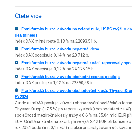
Čtěte více
Frankfurtská burza v úvodu na zelené nule, HSBC zvýšilo d
Healthineers
Index DAX mírně roste 0,13 % na 22093,51 b.
Frankfurtská burza v úvodu nepatrně klesá
Index DAX odepisuje 0,14 % na 23 712 b.
Frankfurtská burza v úvodu nepatrně ztrácí, reportovaly sp
Index DAX odepisuje 0,12 % na 24 175,15 b.
Frankfurtská burza v úvodu obchodní seance posiluje
Index DAX posiluje o 1,02 % na 22390,58 b.
Frankfurtská burza v úvodu obchodování klesá, ThyssenKrup
FY2024
Z indexu mDAX posiluje v úvodu obchodování ocelářská a techn
ThyssenKrupp (+7,5 %) po reportu výsledků hospodaření za 4Q 
společnosti meziročně klesly tržby o 6,6 % na 35,04 mld. EUR př
EUR. Očištěná ztráta na akcii byla ve výši 2,42 EUR při konsensu 
rok 2024 bude činit 0,15 EUR na akcii při analytickém očekávání