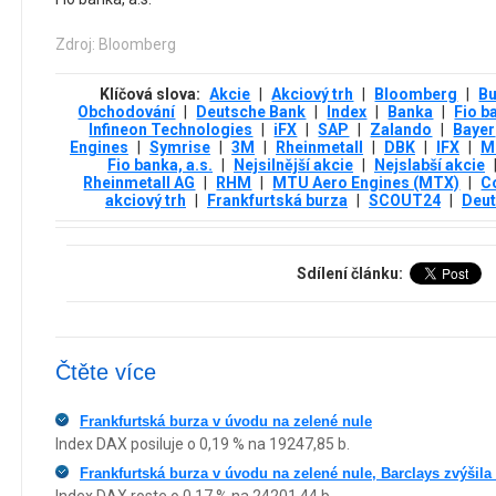
Zdroj: Bloomberg
Klíčová slova:
Akcie
|
Akciový trh
|
Bloomberg
|
B
Obchodování
|
Deutsche Bank
|
Index
|
Banka
|
Fio b
Infineon Technologies
|
iFX
|
SAP
|
Zalando
|
Bayer
Engines
|
Symrise
|
3М
|
Rheinmetall
|
DBK
|
IFX
|
M
Fio banka, a.s.
|
Nejsilnější akcie
|
Nejslabší akcie
Rheinmetall AG
|
RHM
|
MTU Aero Engines (MTX)
|
C
akciový trh
|
Frankfurtská burza
|
SCOUT24
|
Deu
Sdílení článku:
Čtěte více
Frankfurtská burza v úvodu na zelené nule
Index DAX posiluje o 0,19 % na 19247,85 b.
Frankfurtská burza v úvodu na zelené nule, Barclays zvýšila