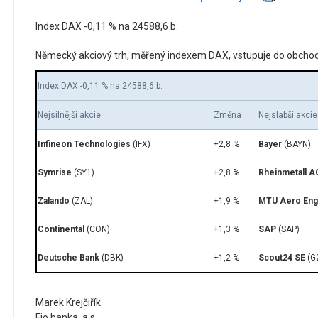
Index DAX -0,11 % na 24588,6 b.
Německý akciový trh, měřený indexem DAX, vstupuje do obchod
Index DAX -0,11 % na 24588,6 b.
Nejsilnější akcie
Změna
Nejslabší akcie
Infineon Technologies
(IFX)
+2,8 %
Bayer
(BAYN)
Symrise
(SY1)
+2,8 %
Rheinmetall A
Zalando
(ZAL)
+1,9 %
MTU Aero Eng
Continental
(CON)
+1,3 %
SAP
(SAP)
Deutsche Bank
(DBK)
+1,2 %
Scout24 SE
(G
Marek Krejčiřík
Fio banka, a.s.