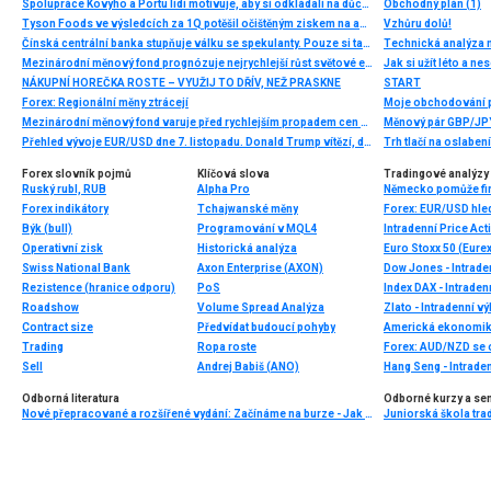
Spolupráce Kovyho a Portu lidi motivuje, aby si odkládali na důchod. Počet registrací se ze dne na den zdvojnásobil
Obchodný plán (1)
Tyson Foods ve výsledcích za 1Q potěšil očištěným ziskem na akcii
Vzhůru dolů!
Čínská centrální banka stupňuje válku se spekulanty. Pouze si tak ale kupuje více času
Technická analýza
Mezinárodní měnový fond prognózuje nejrychlejší růst světové ekonomiky za minimálně 40 let, ohledně české ekonomiky je optimističtější než naše ministerstvo financí i než Česká národní banka
Jak si užít léto a ne
NÁKUPNÍ HOREČKA ROSTE – VYUŽIJ TO DŘÍV, NEŽ PRASKNE
START
Forex: Regionální měny ztrácejí
Moje obchodování 
Mezinárodní měnový fond varuje před rychlejším propadem cen nemovitostí
Měnový pár GBP/JPY
Přehled vývoje EUR/USD dne 7. listopadu. Donald Trump vítězí, dolar posiluje
Trh tlačí na oslaben
Forex slovník pojmů
Klíčová slova
Tradingové analýzy 
Ruský rubl, RUB
Alpha Pro
Forex indikátory
Tchajwanské měny
Forex: EUR/USD hle
Býk (bull)
Programování v MQL4
Intradenní Price Act
Operativní zisk
Historická analýza
Euro Stoxx 50 (Eurex
Swiss National Bank
Axon Enterprise (AXON)
Dow Jones - Intrade
Rezistence (hranice odporu)
PoS
Index DAX - Intraden
Roadshow
Volume Spread Analýza
Zlato - Intradenní v
Contract size
Předvídat budoucí pohyby
Americká ekonomika 
Trading
Ropa roste
Forex: AUD/NZD se 
Sell
Andrej Babiš (ANO)
Hang Seng - Intrade
Odborná literatura
Odborné kurzy a se
Nové přepracované a rozšířené vydání: Začínáme na burze - Jak uspět při obchodování na finančních trzích (3. vydání) - BESTSELLER
Juniorská škola trad