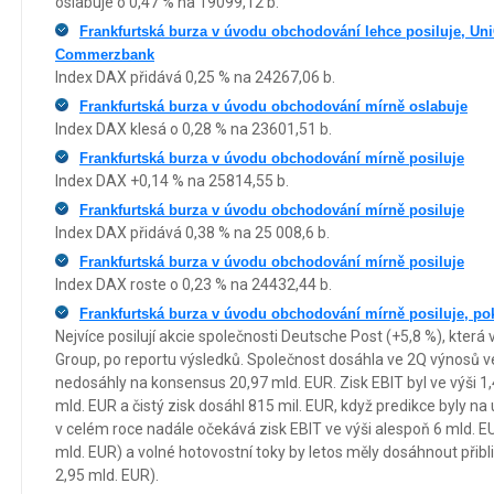
oslabuje o 0,47 % na 19099,12 b.
Frankfurtská burza v úvodu obchodování lehce posiluje, UniC
Commerzbank
Index DAX přidává 0,25 % na 24267,06 b.
Frankfurtská burza v úvodu obchodování mírně oslabuje
Index DAX klesá o 0,28 % na 23601,51 b.
Frankfurtská burza v úvodu obchodování mírně posiluje
Index DAX +0,14 % na 25814,55 b.
Frankfurtská burza v úvodu obchodování mírně posiluje
Index DAX přidává 0,38 % na 25 008,6 b.
Frankfurtská burza v úvodu obchodování mírně posiluje
Index DAX roste o 0,23 % na 24432,44 b.
Frankfurtská burza v úvodu obchodování mírně posiluje, po
Nejvíce posilují akcie společnosti Deutsche Post (+5,8 %), kter
Group, po reportu výsledků. Společnost dosáhla ve 2Q výnosů ve
nedosáhly na konsensus 20,97 mld. EUR. Zisk EBIT byl ve výši 1,
mld. EUR a čistý zisk dosáhl 815 mil. EUR, když predikce byly na
v celém roce nadále očekává zisk EBIT ve výši alespoň 6 mld. EU
mld. EUR) a volné hotovostní toky by letos měly dosáhnout přibl
2,95 mld. EUR).