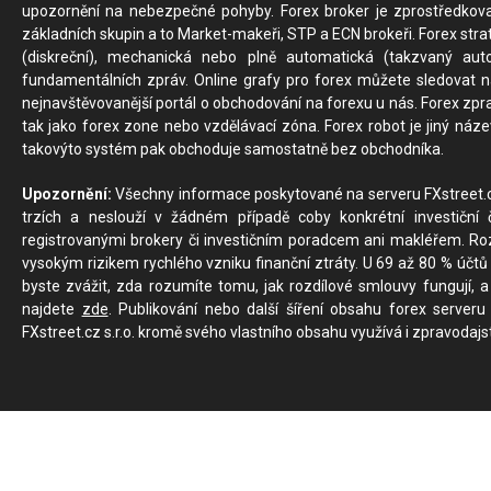
upozornění na nebezpečné pohyby. Forex broker je zprostředkov
základních skupin a to Market-makeři, STP a ECN brokeři. Forex stra
(diskreční), mechanická nebo plně automatická (takzvaný aut
fundamentálních zpráv. Online grafy pro forex můžete sledovat na 
nejnavštěvovanější portál o obchodování na forexu u nás. Forex zprav
tak jako forex zone nebo vzdělávací zóna. Forex robot je jiný náz
takovýto systém pak obchoduje samostatně bez obchodníka.
Upozornění:
Všechny informace poskytované na serveru FXstreet.cz
trzích a neslouží v žádném případě coby konkrétní investiční č
registrovanými brokery či investičním poradcem ani makléřem. Rozd
vysokým rizikem rychlého vzniku finanční ztráty. U 69 až 80 % účtů 
byste zvážit, zda rozumíte tomu, jak rozdílové smlouvy fungují, a
najdete
zde
. Publikování nebo další šíření obsahu forex serveru
FXstreet.cz s.r.o. kromě svého vlastního obsahu využívá i zpravodajs