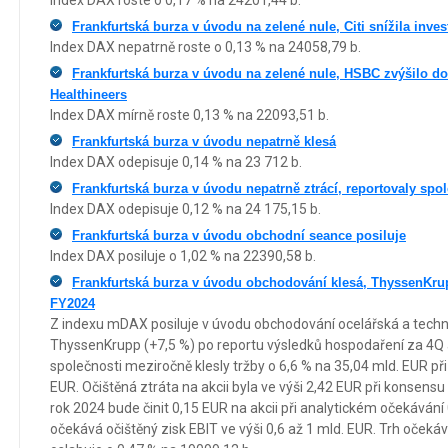
Index DAX roste o 0,17 % na 24201,44 b.
Frankfurtská burza v úvodu na zelené nule, Citi snížila inve
Index DAX nepatrně roste o 0,13 % na 24058,79 b.
Frankfurtská burza v úvodu na zelené nule, HSBC zvýšilo d
Healthineers
Index DAX mírně roste 0,13 % na 22093,51 b.
Frankfurtská burza v úvodu nepatrně klesá
Index DAX odepisuje 0,14 % na 23 712 b.
Frankfurtská burza v úvodu nepatrně ztrácí, reportovaly sp
Index DAX odepisuje 0,12 % na 24 175,15 b.
Frankfurtská burza v úvodu obchodní seance posiluje
Index DAX posiluje o 1,02 % na 22390,58 b.
Frankfurtská burza v úvodu obchodování klesá, ThyssenKrup
FY2024
Z indexu mDAX posiluje v úvodu obchodování ocelářská a techn
ThyssenKrupp (+7,5 %) po reportu výsledků hospodaření za 4Q 
společnosti meziročně klesly tržby o 6,6 % na 35,04 mld. EUR př
EUR. Očištěná ztráta na akcii byla ve výši 2,42 EUR při konsensu 
rok 2024 bude činit 0,15 EUR na akcii při analytickém očekávání
očekává očištěný zisk EBIT ve výši 0,6 až 1 mld. EUR. Trh očeká