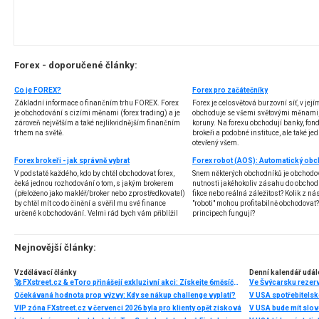
Forex - doporučené články:
Co je FOREX?
Forex pro začátečníky
Základní informace o finančním trhu FOREX. Forex
Forex je celosvětová burzovní síť, v jej
je obchodování s cizími měnami (forex trading) a je
obchoduje se všemi světovými měnami,
zároveň největším a také nejlikvidnějším finančním
koruny. Na forexu obchodují banky, fondy
trhem na světě.
brokeři a podobné instituce, ale také jedn
otevřený všem.
Forex brokeři - jak správně vybrat
V podstatě každého, kdo by chtěl obchodovat forex,
Snem některých obchodníků je obchodo
čeká jednou rozhodování o tom, s jakým brokerem
nutnosti jakéhokoliv zásahu do obchod
(přeloženo jako makléř/broker nebo zprostředkovatel)
fikce nebo reálná záležitost? Kolik z nás
by chtěl mít co do činění a svěřil mu své finance
"roboti" mohou profitabilně obchodovat
určené k obchodování. Velmi rád bych vám přiblížil
principech fungují?
problematiku výběru brokera, rozdíl mezi
jednotlivými typy brokerů a v neposlední řadě uvedu
několik příkladů nejznámějších z nich.
Nejnovější články:
Vzdělávací články
Denní kalendář udál
🚀 FXstreet.cz & eToro přinášejí exkluzivní akci: Získejte 6měsíční členství ve VIP zóně ZDARMA
Ve Švýcarsku rezer
Očekávaná hodnota prop výzvy: Kdy se nákup challenge vyplatí?
V USA spotřebitelsk
VIP zóna FXstreet.cz v červenci 2026 byla pro klienty opět zisková
V USA bude mít slo