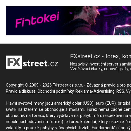
FXstreet.cz - forex, ko
Nezávislý investiční server zaměř
Vzdělávací články, cenové grafy,
Copyright © 2009 - 2026
FXstreet.cz
s.r.o. - Závazná pravidla pro p
Pravidla diskuse
,
Obchodní podmínky
,
Reklama/Advertising
,
RSS
,
Vý
Hlavní světové měny jsou americký dolar (USD), euro (EUR), britská 
světě, na kterém se obchoduje s měnami. Forex nemá žádné centrál
obchodník na forexu, který vydělává na pohyb měn, respektive na v
neboli obchodování na forexu) je forex kalendář, který ukazuje č
volatility a prudké pohyby v finančních trzích. Fundamentální ana