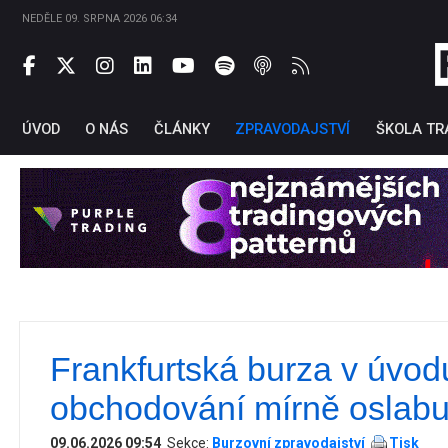
NEDĚLE 09. SRPNA 2026 06:34
ÚVOD
O NÁS
ČLÁNKY
ZPRAVODAJSTVÍ
ŠKOLA TR
Frankfurtská burza v úvod
Ti
obchodování mírně oslabu
09.06.2026 09:54
Sekce:
Burzovní zpravodajství
Tisk