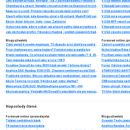
Léto v plném proudu, trhy také: Top 3 obchody traderů Fintokei na indexech a zlatě
V USA týdenní statist
Chamtivost a strach: Největší cenové pohyby na finančních trzích (červenec 2026)
V Kanadě Ivey index
Káva na rozcestí. Přinese rekordní úroda další pokles cen?
V USA průměrný hod
Stvořil elitní klub, kde Ameriku obral o 65 miliard. Madoff řídil největší Ponzi dějin
V USA míra nezaměs
Akcie, dolar, bitcoin, zlato, ropa: Začíná to!
V USA NFP report z
Historická data, kde je získat, jak připojit svého data providera do MultiCharts a proč je budeme potřebovat? (4. díl)
V Kanadě míra neza
Jak obchodují profíci: Fibonacci trading - systém úspěšných traderů
V USA zásoby zemní
Blogy uživatelů
Forexové online zp
Zlato vyráží k novým maximům: Tři důvody, proč žlutý kov opět dominuje
Prop challenge pro swing tradery? Fintokei mění pravidla hry
Nízká hladina Rýna 
Krypto šeptanda: Co přinesl poslední týden v kryptosvětě (7. 8. 2026)
Pozitivní vývoj na Wa
Tato legenda čeká krach jako v roce 1987!
Frankfurtská burza 
Dosáhne SpaceX do roku 2030 tržeb ve výši 1 bilionu dolarů?
Analýza DAX, Nasdaq, EUR/USD: Zlepšený sentiment poslal DAX na nová maxima
Praktické okénko: Bitcoin aktuálně jako spekulativní, nikoli investiční aktivum
Akcie Tesly na rozcestí: Výrobce aut, nebo startup?
Měnový pár EUR/AUD: Multitimeframe analýza (W1–H4)
Denní shrnutí: Výpro
Akciová analýza: Výsledky McDonald’s nepotěšily, ale ani neurazily. Jakou vizi společnost prezentovala?
Tři trhy, které sledo
Naposledy čtené:
Forexové online zpravodajství
Blogy uživatelů
Týždeň centrálnych bánk
Ocenění Tesly závis
FX sumarizácia dopoludnia
Analýza Nasdaq, Do