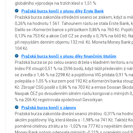
globálního výprodeje na trzích klesl o 1,51 %.
Pražská burza končí v plusu díky Erste Bank
Pražská burza zakončila středeční seanci se ziskem, když si m
0,26% na hodnotu 1 561. Tahounem růstu se stala Erste Bank, k
Dařilo se i Komerční bance s přírůstkem 0,86% na 760 Kč. Pojišťo
0,13% na 753 Kč a akcie Colt CZ se zvedly o 0,76% na 660 Kč. N
při nejvyšším denním objemu 132 mil. Kč. Moneta Money Bank p
104 Kč.
Pražská burza končí v plusu díky finančním titulům
Pražská burza se po celou seanci držela v kladném teritoriu a nak
Index PX stoupl 0,51 % na 2596 bodů, když těžil především z nár
se zvedla o 1,46 % na 2298 Kč a pojišťovna VIG přidala 0,91 % 
polepšila o 1,05 % s kurzem pod 192 Kč a Komerční banka stou
Kč. Zbrojař CSG posílil o 0,86 % na 703 Kč a emise Doosan Škod
Naopak ČEZ po dvoudenním silném růstu korigoval o mírných 0,
% na 206 Kč registrovala společnost Gevorkyan.
Pražská burza končí v záporu
Pražská burza zakončila dnešní seanci ztrátou -0,31% na hodno
akciím pojišťovny Vig, která klesla o -1,98% na 741 Kč. Taktéž 
poměrně citelnou ztrátu a to -1,02% na 777 Kč s největším de
Money Bank potom odepsala mírných -0,21% s oceněním pod 97