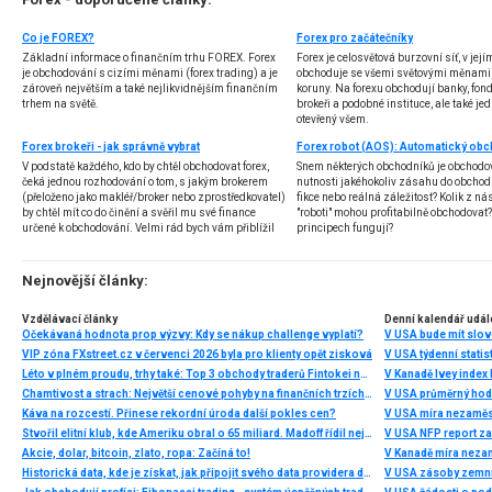
Co je FOREX?
Forex pro začátečníky
Základní informace o finančním trhu FOREX. Forex
Forex je celosvětová burzovní síť, v jej
je obchodování s cizími měnami (forex trading) a je
obchoduje se všemi světovými měnami,
zároveň největším a také nejlikvidnějším finančním
koruny. Na forexu obchodují banky, fondy
trhem na světě.
brokeři a podobné instituce, ale také jedn
otevřený všem.
Forex brokeři - jak správně vybrat
V podstatě každého, kdo by chtěl obchodovat forex,
Snem některých obchodníků je obchodo
čeká jednou rozhodování o tom, s jakým brokerem
nutnosti jakéhokoliv zásahu do obchod
(přeloženo jako makléř/broker nebo zprostředkovatel)
fikce nebo reálná záležitost? Kolik z nás
by chtěl mít co do činění a svěřil mu své finance
"roboti" mohou profitabilně obchodovat
určené k obchodování. Velmi rád bych vám přiblížil
principech fungují?
problematiku výběru brokera, rozdíl mezi
jednotlivými typy brokerů a v neposlední řadě uvedu
několik příkladů nejznámějších z nich.
Nejnovější články:
Vzdělávací články
Denní kalendář udál
Očekávaná hodnota prop výzvy: Kdy se nákup challenge vyplatí?
V USA bude mít slo
VIP zóna FXstreet.cz v červenci 2026 byla pro klienty opět zisková
V USA týdenní statist
Léto v plném proudu, trhy také: Top 3 obchody traderů Fintokei na indexech a zlatě
V Kanadě Ivey index
Chamtivost a strach: Největší cenové pohyby na finančních trzích (červenec 2026)
V USA průměrný hod
Káva na rozcestí. Přinese rekordní úroda další pokles cen?
V USA míra nezaměs
Stvořil elitní klub, kde Ameriku obral o 65 miliard. Madoff řídil největší Ponzi dějin
V USA NFP report z
Akcie, dolar, bitcoin, zlato, ropa: Začíná to!
V Kanadě míra neza
Historická data, kde je získat, jak připojit svého data providera do MultiCharts a proč je budeme potřebovat? (4. díl)
V USA zásoby zemní