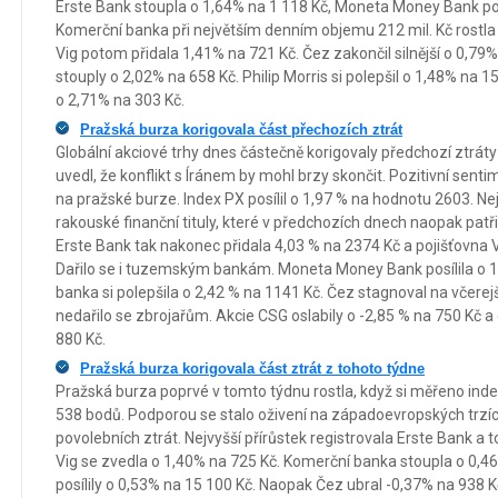
Erste Bank stoupla o 1,64% na 1 118 Kč, Moneta Money Bank pos
Komerční banka při největším denním objemu 212 mil. Kč rostla 
Vig potom přidala 1,41% na 721 Kč. Čez zakončil silnější o 0,79%
stouply o 2,02% na 658 Kč. Philip Morris si polepšil o 1,48% na 15
o 2,71% na 303 Kč.
Pražská burza korigovala část přechozích ztrát
Globální akciové trhy dnes částečně korigovaly předchozí ztrát
uvedl, že konflikt s Íránem by mohl brzy skončit. Pozitivní sent
na pražské burze. Index PX posílil o 1,97 % na hodnotu 2603. N
rakouské finanční tituly, které v předchozích dnech naopak patři
Erste Bank tak nakonec přidala 4,03 % na 2374 Kč a pojišťovna V
Dařilo se i tuzemským bankám. Moneta Money Bank posílila o 1
banka si polepšila o 2,42 % na 1141 Kč. Čez stagnoval na včerej
nedařilo se zbrojařům. Akcie CSG oslabily o -2,85 % na 750 Kč a
880 Kč.
Pražská burza korigovala část ztrát z tohoto týdne
Pražská burza poprvé v tomto týdnu rostla, když si měřeno ind
538 bodů. Podporou se stalo oživení na západoevropských trzích
povolebních ztrát. Nejvyšší přírůstek registrovala Erste Bank a 
Vig se zvedla o 1,40% na 725 Kč. Komerční banka stoupla o 0,46%
posílily o 0,53% na 15 100 Kč. Naopak Čez ubral -0,37% na 938