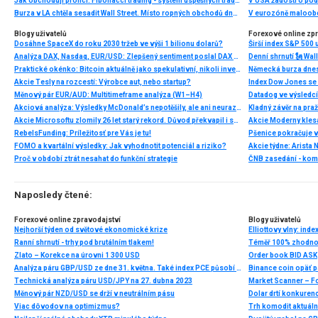
Jak obchodují profíci: Fibonacci trading - systém úspěšných traderů
V USA žádosti o po
Burza v LA chtěla sesadit Wall Street. Místo ropných obchodů dnes místem duní basy
V eurozóně maloobc
Blogy uživatelů
Forexové online zp
Dosáhne SpaceX do roku 2030 tržeb ve výši 1 bilionu dolarů?
Širší index S&P 500 
Analýza DAX, Nasdaq, EUR/USD: Zlepšený sentiment poslal DAX na nová maxima
Praktické okénko: Bitcoin aktuálně jako spekulativní, nikoli investiční aktivum
Akcie Tesly na rozcestí: Výrobce aut, nebo startup?
Index Dow Jones se 
Měnový pár EUR/AUD: Multitimeframe analýza (W1–H4)
Akciová analýza: Výsledky McDonald’s nepotěšily, ale ani neurazily. Jakou vizi společnost prezentovala?
Kladný závěr na pra
Akcie Microsoftu zlomily 26 let starý rekord. Důvod překvapil i samotné investory
RebelsFunding: Príležitosť pre Vás je tu!
FOMO a kvartální výsledky: Jak vyhodnotit potenciál a riziko?
Proč v období ztrát nesahat do funkční strategie
ČNB zasedání - ko
Naposledy čtené:
Forexové online zpravodajství
Blogy uživatelů
Nejhorší týden od světové ekonomické krize
Ranní shrnutí - trhy pod brutálním tlakem!
Téměř 100% zhodnoc
Zlato – Korekce na úrovni 1 300 USD
Order book BID ASK
Analýza páru GBP/USD ze dne 31. května. Také index PCE působí proti dolaru
Binance coin opäť pá
Technická analýza páru USD/JPY na 27. dubna 2023
Market Scanner – F
Měnový pár NZD/USD se drží v neutrálním pásu
Viac dôvodov na optimizmus?
Trh komodit aktuáln