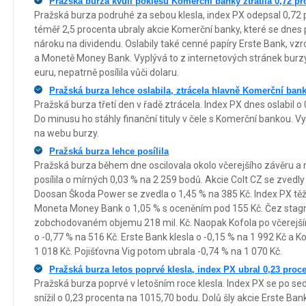
Pražská burza kvůli poklesu Komerční banky ztratila 0,72 pr
Pražská burza podruhé za sebou klesla, index PX odepsal 0,72 
téměř 2,5 procenta ubraly akcie Komerční banky, které se dnes
nároku na dividendu. Oslabily také cenné papíry Erste Bank, vzr
a Monetě Money Bank. Vyplývá to z internetových stránek burz
euru, nepatrně posílila vůči dolaru.
Pražská burza lehce oslabila, ztrácela hlavně Komerční ban
Pražská burza třetí den v řadě ztrácela. Index PX dnes oslabil 
Do minusu ho stáhly finanční tituly v čele s Komerční bankou. V
na webu burzy.
Pražská burza lehce posílila
Pražská burza během dne oscilovala okolo včerejšího závěru 
posílila o mírných 0,03 % na 2 259 bodů. Akcie Colt CZ se zvedl
Doosan Škoda Power se zvedla o 1,45 % na 385 Kč. Index PX těži
Moneta Money Bank o 1,05 % s oceněním pod 155 Kč. Čez stagno
zobchodovaném objemu 218 mil. Kč. Naopak Kofola po včerejší
o -0,77 % na 516 Kč. Erste Bank klesla o -0,15 % na 1 992 Kč a K
1 018 Kč. Pojišťovna Vig potom ubrala -0,74 % na 1 070 Kč.
Pražská burza letos poprvé klesla, index PX ubral 0,23 proc
Pražská burza poprvé v letošním roce klesla. Index PX se po s
snížil o 0,23 procenta na 1015,70 bodu. Dolů šly akcie Erste Ba