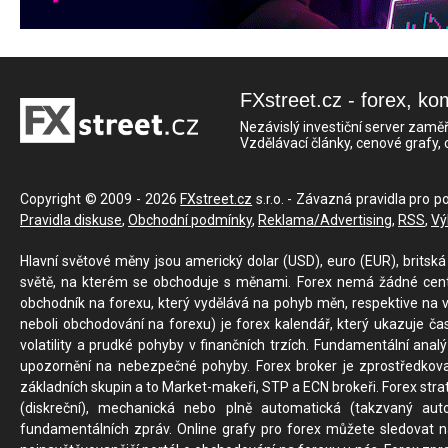
FXstreet.cz - forex, ko
Nezávislý investiční server zaměř
Vzdělávací články, cenové grafy,
Copyright © 2009 - 2026
FXstreet.cz
s.r.o. - Závazná pravidla pro p
Pravidla diskuse
,
Obchodní podmínky
,
Reklama/Advertising
,
RSS
,
Vý
Hlavní světové měny jsou americký dolar (USD), euro (EUR), britská 
světě, na kterém se obchoduje s měnami. Forex nemá žádné centrál
obchodník na forexu, který vydělává na pohyb měn, respektive na v
neboli obchodování na forexu) je forex kalendář, který ukazuje č
volatility a prudké pohyby v finančních trzích. Fundamentální ana
upozornění na nebezpečné pohyby. Forex broker je zprostředkov
základních skupin a to Market-makeři, STP a ECN brokeři. Forex stra
(diskreční), mechanická nebo plně automatická (takzvaný aut
fundamentálních zpráv. Online grafy pro forex můžete sledovat na 