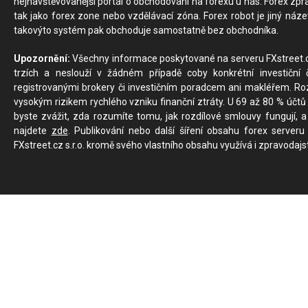
nejnavštěvovanější portál o obchodování na forexu u nás. Forex zprav
tak jako forex zone nebo vzdělávací zóna. Forex robot je jiný náz
takovýto systém pak obchoduje samostatně bez obchodníka.
Upozornění:
Všechny informace poskytované na serveru FXstreet.cz
trzích a neslouží v žádném případě coby konkrétní investiční č
registrovanými brokery či investičním poradcem ani makléřem. Rozd
vysokým rizikem rychlého vzniku finanční ztráty. U 69 až 80 % účtů 
byste zvážit, zda rozumíte tomu, jak rozdílové smlouvy fungují, a
najdete
zde
. Publikování nebo další šíření obsahu forex serveru
FXstreet.cz s.r.o. kromě svého vlastního obsahu využívá i zpravodajs