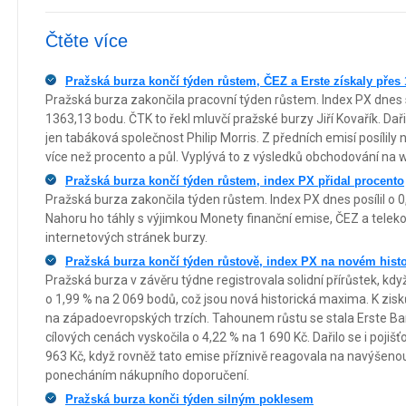
Čtěte více
Pražská burza končí týden růstem, ČEZ a Erste získaly přes 
Pražská burza zakončila pracovní týden růstem. Index PX dnes 
1363,13 bodu. ČTK to řekl mluvčí pražské burzy Jiří Kovařík. Dařil
jen tabáková společnost Philip Morris. Z předních emisí posílily 
více než procento a půl. Vyplývá to z výsledků obchodování na 
Pražská burza končí týden růstem, index PX přidal procento
Pražská burza zakončila týden růstem. Index PX dnes posílil o 
Nahoru ho táhly s výjimkou Monety finanční emise, ČEZ a telek
internetových stránek burzy.
Pražská burza končí týden růstově, index PX na novém his
Pražská burza v závěru týdne registrovala solidní přírůstek, kd
o 1,99 % na 2 069 bodů, což jsou nová historická maxima. K zi
na západoevropských trzích. Tahounem růstu se stala Erste Ba
cílových cenách vyskočila o 4,22 % na 1 690 Kč. Dařilo se i pojiš
963 Kč, když rovněž tato emise příznivě reagovala na navýšeno
ponecháním nákupního doporučení.
Pražská burza konči týden silným poklesem