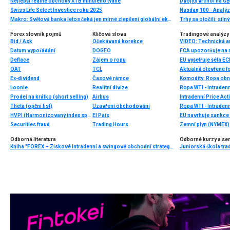
Nejlepší reálné obchody XTB minulého týdne
Swiss Life Select Investice roku 2025
Nasdaq 100 - Analýz
Makro: Světová banka letos čeká jen mírné zlepšení globální ekonomiky
Trhy sa otočili: silný
Forex slovník pojmů
Klíčová slova
Tradingové analýzy 
Bid / Ask
Očekávaná korekce
Datum vypořádání
DOGEO
FCA upozorňuje na n
Deflace
Zájem o ropu
EU vyšetřuje šéfa EC
OAT
TCL
Aktuálně otevřené f
Ex-dividend
Časové rámce
Komodity: Ropa obno
Loonie
Realitní divize
Ropa WTI - Intraden
Prodej na krátko (short selling)
Airbus
Intradenní Price Act
Théta (opční list)
Uzavření obchodování
Ropa WTI - Intraden
HVPI (Harmonizovaný index spotřebitelských cen)
El País
EU navrhuje sankce 
Securities fraud
Trading Hours
Zemní plyn (NYMEX) 
Odborná literatura
Odborné kurzy a se
Kniha "FOREX – Ziskové intradenní a swingové obchodní strategie" od Kathy Lien vychází v češtině!
Juniorská škola trad