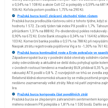
o 0,54% na 1 108 Kč a akcie Colt CZ si polepšily o 0,59% na 681 
936 Kč. Kofola potom posílila o 1,75% na 290 Kč.
Pražská burza končí zkrácený obchodní týden růstem
Pražská burza prodloužila růstovou sérii z tohoto týdne, když si
hodnotu 1 572. Za celý týden tak index PX posílil o 1,7%. Tahou
přírůstkem 1,31% na 888 Kč. Po-dividendový pokles redukovaly a
0,90% na 672 Kč. Erste Bank stoupla o 0,34% na 1 164 Kč a Mo
103 Kč. Komerční banka posílila o 0,51% na 788 Kč při nejvyšší
Naopak ztrátu registrovala pojišťovna Vig a to -1,30% na 761 Kč
Pražská burza kontinuálně roste a Erste pokračuje ve spanilé
Západoevropské burzy v poslední době otevíraly solidním růste
zisky odevzdávaly a aktuálně se delší dobu pohybují spíše kole
v úvodech rostoucí tendenci a maďarský BUX přidával 0,35 %, po
rakouský ATX posílil o 0,8 %. Z rozvíjejících se trhů se zvedla 
Relativně klidná ekonomická situace by se měla pozitivně projev
nedávno zaznamenaly velké ztráty. Mezi ně patří zejména zajím
lira.
Pražská burza korigovala část pondělních ztrát
Pražská burza se zlepšeným zahraničním sentimentem korigovala
měřeno indexem PX polepšila o 1,81% na 1 530 bodů. Dařilo se