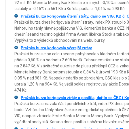
92 mil. Kč. Moneta Money Bank klesla o mírných -0,10% s oceně
oslabily o -0,15% na 661 Kč a Kofola padla o -1,01% na 293 Kč.
Pražská burza korigovala úterní ztráty, dařilo se VIG, KB či 
Pražská burza dnes korigovala úterní ztráty, index PX stoupl o
Nahoru ho táhly hlavně pojišťovna VIG, Komerční banka a ČEZ. 
dnešní seanci technologická firma Avast, likérka Stock a tabáko
Vyplývá to z výsledků obchodování na webu burzy.
Pražská burza korigovala včerejší ztráty
Pražská burza se po celou seanci pohybovala v kladném terit
přidala 0,60 % na hodnotu 2 608 bodů. Tahounem růstu se stala E
na 2 847 Kč. V závěrečné aukci se do plusu překlopil ČEZ a zako
Moneta Money Bank potom stoupla o 0,84 % k úrovni 193 Kč a 
0,05 % nad 981 Kč. Naopak nedařilo se zbrojařům, CSG kleslo o 
ubrala 1,20 % na 904 Kč. Největší pokles registrovaly akcie Doo
474 Kč.
Pražská burza korigovala ztráty a posílila, dařilo se ČEZ i 
Pražská burza smazala část pondělních ztrát, index PX dnes pos
bodu. Vzhůru ho táhly hlavně akcie energetické společnosti ČEZ
VIG, naopak ztrácela Erste Bank a Moneta Money Bank. Vyplývá
vyjádření analytiků. Koruna dnes posílila k oběma hlavním sv