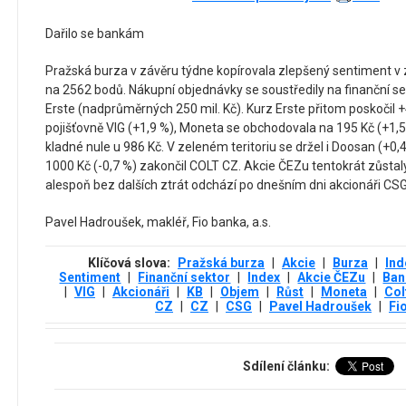
Dařilo se bankám
Pražská burza v závěru týdne kopírovala zlepšený sentiment v za
na 2562 bodů. Nákupní objednávky se soustředily na finanční sek
Erste (nadprůměrných 250 mil. Kč). Kurz Erste přitom poskočil +4
pojišťovně VIG (+1,9 %), Moneta se obchodovala na 195 Kč (+1,
kladné nule u 986 Kč. V zeleném teritoriu se držel i Doosan (+0
1000 Kč (-0,7 %) zakončil COLT CZ. Akcie ČEZu tentokrát zůstaly
alespoň bez dalších ztrát odchází po dnešním dni akcionáři CSG
Pavel Hadroušek, makléř, Fio banka, a.s.
Klíčová slova:
Pražská burza
|
Akcie
|
Burza
|
Ind
Sentiment
|
Finanční sektor
|
Index
|
Akcie ČEZu
|
Ban
|
VIG
|
Akcionáři
|
KB
|
Objem
|
Růst
|
Moneta
|
Col
CZ
|
CZ
|
CSG
|
Pavel Hadroušek
|
Fio
Sdílení článku: