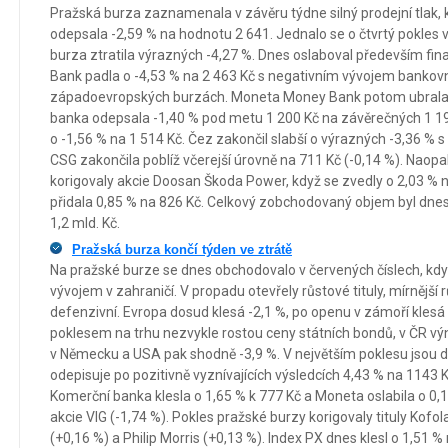
Pražská burza zaznamenala v závěru týdne silný prodejní tlak
odepsala -2,59 % na hodnotu 2 641. Jednalo se o čtvrtý pokles v
burza ztratila výrazných -4,27 %. Dnes oslaboval především fin
Bank padla o -4,53 % na 2 463 Kč s negativním vývojem bankov
západoevropských burzách. Moneta Money Bank potom ubrala 
banka odepsala -1,40 % pod metu 1 200 Kč na závěrečných 1 195 
o -1,56 % na 1 514 Kč. Čez zakončil slabší o výrazných -3,36 % 
CSG zakončila poblíž včerejší úrovně na 711 Kč (-0,14 %). Naopa
korigovaly akcie Doosan Škoda Power, když se zvedly o 2,03 % 
přidala 0,85 % na 826 Kč. Celkový zobchodovaný objem byl dne
1,2 mld. Kč.
Pražská burza končí týden ve ztrátě
Na pražské burze se dnes obchodovalo v červených číslech, když
vývojem v zahraničí. V propadu otevřely růstové tituly, mírnější 
defenzivní. Evropa dosud klesá -2,1 %, po openu v zámoří klesá 
poklesem na trhu nezvykle rostou ceny státních bondů, v ČR výn
v Německu a USA pak shodně -3,9 %. V největším poklesu jsou dn
odepisuje po pozitivně vyznívajících výsledcích 4,43 % na 1143 
Komerční banka klesla o 1,65 % k 777 Kč a Moneta oslabila o 0,1
akcie VIG (-1,74 %). Pokles pražské burzy korigovaly tituly Kofo
(+0,16 %) a Philip Morris (+0,13 %). Index PX dnes klesl o 1,51 