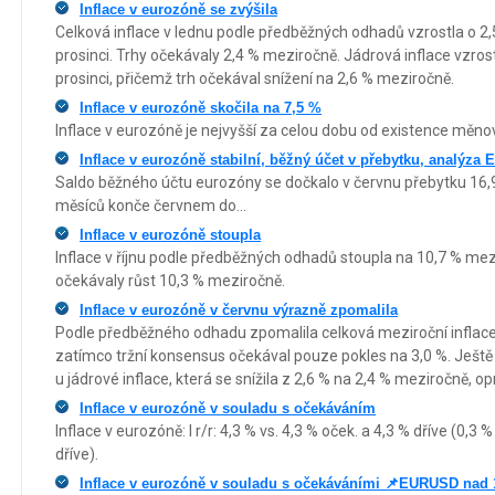
Inflace v eurozóně se zvýšila
Celková inflace v lednu podle předběžných odhadů vzrostla o 2,
prosinci. Trhy očekávaly 2,4 % meziročně. Jádrová inflace vzros
prosinci, přičemž trh očekával snížení na 2,6 % meziročně.
Inflace v eurozóně skočila na 7,5 %
Inflace v eurozóně je nejvyšší za celou dobu od existence měno
Inflace v eurozóně stabilní, běžný účet v přebytku, analýza
Saldo běžného účtu eurozóny se dočkalo v červnu přebytku 16,9 
měsíců konče červnem do...
Inflace v eurozóně stoupla
Inflace v říjnu podle předběžných odhadů stoupla na 10,7 % mezi
očekávaly růst 10,3 % meziročně.
Inflace v eurozóně v červnu výrazně zpomalila
Podle předběžného odhadu zpomalila celková meziroční inflace 
zatímco tržní konsensus očekával pouze pokles na 3,0 %. Ještě
u jádrové inflace, která se snížila z 2,6 % na 2,4 % meziročně, op
Inflace v eurozóně v souladu s očekáváním
Inflace v eurozóně: I r/r: 4,3 % vs. 4,3 % oček. a 4,3 % dříve (0,
dříve).
Inflace v eurozóně v souladu s očekáváními 📌EURUSD nad 