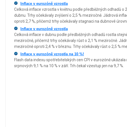
Inflace v eurozóně vzrostla
Celková inflace vzrostla v květnu podle předběžných odhadů o 2
dubnu. Trhy očekávaly zvýšení o 2,5 % meziročně. Jádrová infla
oproti 2,7 %, přičemž trhy očekávaly stagnaci na dubnové úrovni
Inflace v eurozóně vzrostla
Celková inflace v dubnu podle předběžných odhadů rostla stejně
meziročně, přičemž trhy očekávaly růst o 2,1 % meziročně. Jádro
meziročně oproti 2,4 % v březnu. Trhy očekávaly růst o 2,5 % m
Inflace v eurozóně vzrostla na 10 %!
Flash data indexu spotřebitelských cen CPI v eurozóně ukázala 
srpnových 9,1 % na 10 % v září. Trh čekal vzestup jen na 9,7 %.