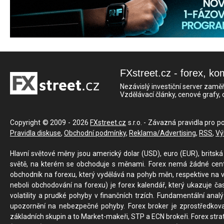
FXstreet.cz - forex, ko
Nezávislý investiční server zaměř
Vzdělávací články, cenové grafy,
Copyright © 2009 - 2026
FXstreet.cz
s.r.o. - Závazná pravidla pro p
Pravidla diskuse
,
Obchodní podmínky
,
Reklama/Advertising
,
RSS
,
Vý
Hlavní světové měny jsou americký dolar (USD), euro (EUR), britská 
světě, na kterém se obchoduje s měnami. Forex nemá žádné centrál
obchodník na forexu, který vydělává na pohyb měn, respektive na v
neboli obchodování na forexu) je forex kalendář, který ukazuje č
volatility a prudké pohyby v finančních trzích. Fundamentální ana
upozornění na nebezpečné pohyby. Forex broker je zprostředkov
základních skupin a to Market-makeři, STP a ECN brokeři. Forex stra