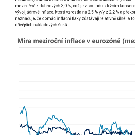
meziročně z dubnových 3,0 %, což je v souladu s tržním kons
vývoj jádrové inflace, která vzrostla na 2,5 % y/y z 2,2 % a přek
naznačuje, že domácí inflační tlaky zůstávají relativně silné, a 
dřívějších nákladových šoků.