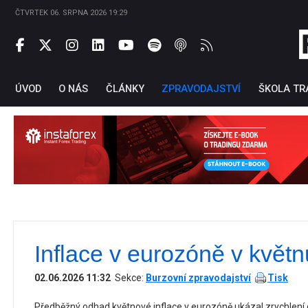
ČTVRTEK 06. SRPNA 2026 19:29
ÚVOD
O NÁS
ČLÁNKY
ZPRAVODAJSTVÍ
ŠKOLA TR
Inflace v eurozóně v květnu
Ti
02.06.2026 11:32
Sekce:
Burzovní zpravodajství
Tisk
Předběžný odhad květnové inflace v eurozóně ukázal zrychlení c