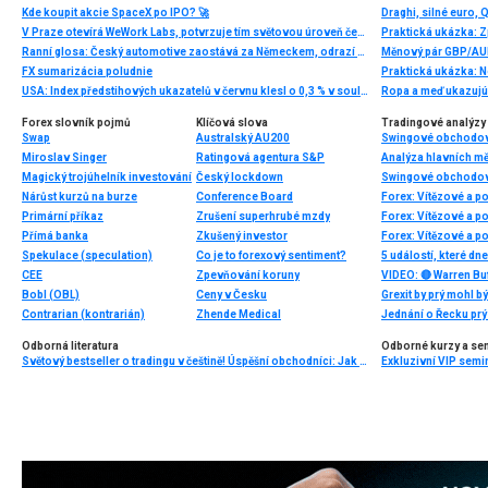
Kde koupit akcie SpaceX po IPO? 🚀
Draghi, silné euro, 
V Praze otevírá WeWork Labs, potvrzuje tím světovou úroveň českých technologických firem a startupů
Praktická ukázka: Z
Ranní glosa: Český automotive zaostává za Německem, odrazí se to v dynamice mezd?
Měnový pár GBP/AUD
FX sumarizácia poludnie
Praktická ukázka: N
USA: Index předstihových ukazatelů v červnu klesl o 0,3 % v souladu s očekáváním
Ropa a meď ukazujú 
Forex slovník pojmů
Klíčová slova
Tradingové analýzy 
Swap
Australský AU200
Swingové obchodov
Miroslav Singer
Ratingová agentura S&P
Analýza hlavních m
Magický trojúhelník investování
Český lockdown
Swingové obchodová
Nárůst kurzů na burze
Conference Board
Forex: Vítězové a p
Primární příkaz
Zrušení superhrubé mzdy
Forex: Vítězové a p
Přímá banka
Zkušený investor
Forex: Vítězové a p
Spekulace (speculation)
Co je to forexový sentiment?
5 událostí, které dn
CEE
Zpevňování koruny
Bobl (OBL)
Ceny v Česku
Grexit by prý mohl b
Contrarian (kontrarián)
Zhende Medical
Jednání o Řecku prý
Odborná literatura
Odborné kurzy a se
Světový bestseller o tradingu v češtině! Úspěšní obchodníci: Jak běžní lidé porážejí Wall Street v jeho vlastní hře
Exkluzivní VIP semi