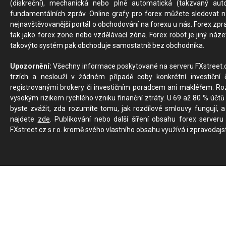
(diskreční), mechanická nebo plně automatická (takzvaný aut
fundamentálních zpráv. Online grafy pro forex můžete sledovat na 
nejnavštěvovanější portál o obchodování na forexu u nás. Forex zprav
tak jako forex zone nebo vzdělávací zóna. Forex robot je jiný náz
takovýto systém pak obchoduje samostatně bez obchodníka.
Upozornění:
Všechny informace poskytované na serveru FXstreet.cz
trzích a neslouží v žádném případě coby konkrétní investiční č
registrovanými brokery či investičním poradcem ani makléřem. Rozd
vysokým rizikem rychlého vzniku finanční ztráty. U 69 až 80 % účtů 
byste zvážit, zda rozumíte tomu, jak rozdílové smlouvy fungují, a
najdete
zde
. Publikování nebo další šíření obsahu forex serveru
FXstreet.cz s.r.o. kromě svého vlastního obsahu využívá i zpravodajs