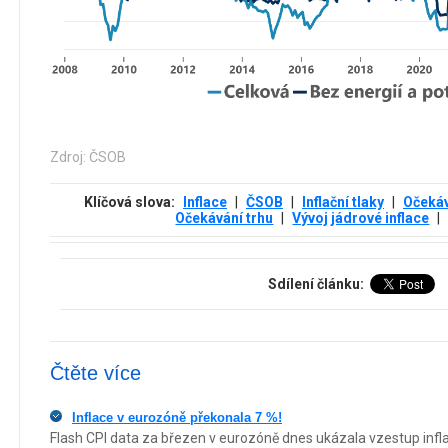
Zdroj: ČSOB
Klíčová slova:
Inflace
|
ČSOB
|
Inflační tlaky
|
Očeká
Očekávání trhu
|
Vývoj jádrové inflace
|
Sdílení článku:
Čtěte více
Inflace v eurozóně překonala 7 %!
Flash CPI data za březen v eurozóně dnes ukázala vzestup infl