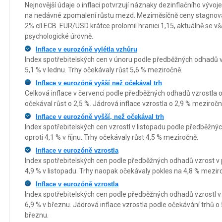
Nejnovější údaje o inflaci potvrzují náznaky dezinflačního vývo
na nedávné zpomalení růstu mezd. Meziměsíčně ceny stagnovaly
2% cíl ECB. EUR/USD krátce prolomil hranici 1,15, aktuálně se vša
psychologické úrovně.
Inflace v eurozóně vylétla vzhůru
Index spotřebitelských cen v únoru podle předběžných odhadů v
5,1 % v lednu. Trhy očekávaly růst 5,6 % meziročně.
Inflace v eurozóně vyšší než očekával trh
Celková inflace v červenci podle předběžných odhadů vzrostla o
očekával růst o 2,5 %. Jádrová inflace vzrostla o 2,9 % meziročně
Inflace v eurozóně vyšší, než očekával trh
Index spotřebitelských cen vzrostl v listopadu podle předběžn
oproti 4,1 % v říjnu. Trhy očekávaly růst 4,5 % meziročně.
Inflace v eurozóně vzrostla
Index spotřebitelských cen podle předběžných odhadů vzrost v 
4,9 % v listopadu. Trhy naopak očekávaly pokles na 4,8 % mezir
Inflace v eurozóně vzrostla
Index spotřebitelských cen podle předběžných odhadů vzrostl v
6,9 % v březnu. Jádrová inflace vzrostla podle očekávání trhů o
březnu.