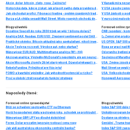
Akcie, dolar, bitcoin, zlato, ropa: Začíná to!
V Kanadě míra neza
Historická data, kde je získat, jak připojit svého data providera do MultiCharts a proč je budeme potřebovat? (4. díl)
V USA zásoby zemní
Jak obchodují profíci: Fibonacci trading - systém úspěšných traderů
V USA žádosti o po
Burza v LA chtěla sesadit Wall Street. Místo ropných obchodů dnes místem duní basy
V eurozóně maloobc
Blogy uživatelů
Forexové online zp
Dosáhne SpaceX do roku 2030 tržeb ve výši 1 bilionu dolarů?
ČNB zasedání - ko
Analýza DAX, Nasdaq, EUR/USD: Zlepšený sentiment poslal DAX na nová maxima
📉 Zemní plyn prudc
Praktické okénko: Bitcoin aktuálně jako spekulativní, nikoli investiční aktivum
Akcie Tesly na rozcestí: Výrobce aut, nebo startup?
Ropa se vrací nad 8
Měnový pár EUR/AUD: Multitimeframe analýza (W1–H4)
Akciová analýza: Výsledky McDonald’s nepotěšily, ale ani neurazily. Jakou vizi společnost prezentovala?
Akcie Microsoftu zlomily 26 let starý rekord. Důvod překvapil i samotné investory
RebelsFunding: Príležitosť pre Vás je tu!
FOMO a kvartální výsledky: Jak vyhodnotit potenciál a riziko?
Proč v období ztrát nesahat do funkční strategie
Naposledy čtené:
Forexové online zpravodajství
Blogy uživatelů
Blíží se schválení spotového ETF na Ethereum
Index S&P 500 dále r
Horší hospodaření státu v polovině roku, schodek se prohloubil na 184 mld. Kč
Unikátny program b
Měnový par GBP/JPY po dlouhé době klesl
Dostane sa striebro 
Forex: Dolar prozatím ignoruje rostoucí cenu ropy
Geniální „Trump tra
Jak vidí australskou ekonomiku centrální banka?