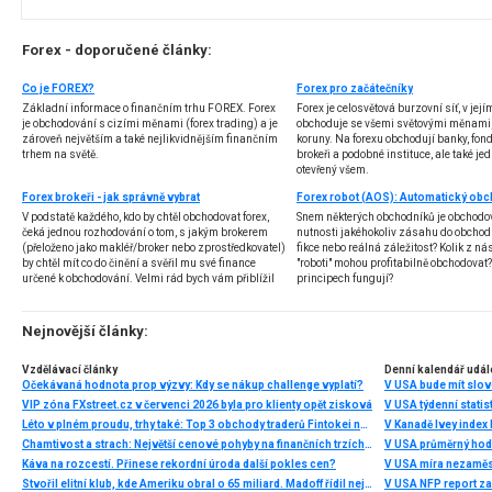
Forex - doporučené články:
Co je FOREX?
Forex pro začátečníky
Základní informace o finančním trhu FOREX. Forex
Forex je celosvětová burzovní síť, v jej
je obchodování s cizími měnami (forex trading) a je
obchoduje se všemi světovými měnami,
zároveň největším a také nejlikvidnějším finančním
koruny. Na forexu obchodují banky, fondy
trhem na světě.
brokeři a podobné instituce, ale také jedn
otevřený všem.
Forex brokeři - jak správně vybrat
V podstatě každého, kdo by chtěl obchodovat forex,
Snem některých obchodníků je obchodo
čeká jednou rozhodování o tom, s jakým brokerem
nutnosti jakéhokoliv zásahu do obchod
(přeloženo jako makléř/broker nebo zprostředkovatel)
fikce nebo reálná záležitost? Kolik z nás
by chtěl mít co do činění a svěřil mu své finance
"roboti" mohou profitabilně obchodovat
určené k obchodování. Velmi rád bych vám přiblížil
principech fungují?
problematiku výběru brokera, rozdíl mezi
jednotlivými typy brokerů a v neposlední řadě uvedu
několik příkladů nejznámějších z nich.
Nejnovější články:
Vzdělávací články
Denní kalendář udál
Očekávaná hodnota prop výzvy: Kdy se nákup challenge vyplatí?
V USA bude mít slo
VIP zóna FXstreet.cz v červenci 2026 byla pro klienty opět zisková
V USA týdenní statist
Léto v plném proudu, trhy také: Top 3 obchody traderů Fintokei na indexech a zlatě
V Kanadě Ivey index
Chamtivost a strach: Největší cenové pohyby na finančních trzích (červenec 2026)
V USA průměrný hod
Káva na rozcestí. Přinese rekordní úroda další pokles cen?
V USA míra nezaměs
Stvořil elitní klub, kde Ameriku obral o 65 miliard. Madoff řídil největší Ponzi dějin
V USA NFP report z