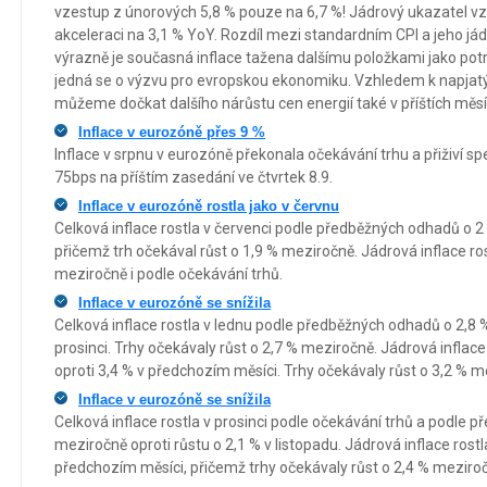
vzestup z únorových 5,8 % pouze na 6,7 %! Jádrový ukazatel vzro
akceleraci na 3,1 % YoY. Rozdíl mezi standardním CPI a jeho jád
výrazně je současná inflace tažena dalšímu položkami jako pot
jedná se o výzvu pro evropskou ekonomiku. Vzhledem k napj
můžeme dočkat dalšího nárůstu cen energií také v příštích měsí
Inflace v eurozóně přes 9 %
Inflace v srpnu v eurozóně překonala očekávání trhu a přiživí 
75bps na příštím zasedání ve čtvrtek 8.9.
Inflace v eurozóně rostla jako v červnu
Celková inflace rostla v červenci podle předběžných odhadů o 2
přičemž trh očekával růst o 1,9 % meziročně. Jádrová inflace ros
meziročně i podle očekávání trhů.
Inflace v eurozóně se snížila
Celková inflace rostla v lednu podle předběžných odhadů o 2,8 
prosinci. Trhy očekávaly růst o 2,7 % meziročně. Jádrová inflac
oproti 3,4 % v předchozím měsíci. Trhy očekávaly růst o 3,2 % m
Inflace v eurozóně se snížila
Celková inflace rostla v prosinci podle očekávání trhů a podle
meziročně oproti růstu o 2,1 % v listopadu. Jádrová inflace rostl
předchozím měsíci, přičemž trhy očekávaly růst o 2,4 % meziro