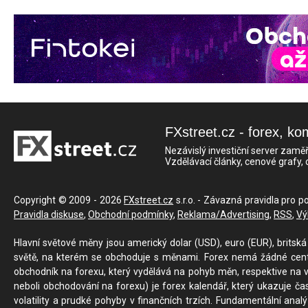
FXstreet.cz - forex, ko
Nezávislý investiční server zaměř
Vzdělávací články, cenové grafy,
Copyright © 2009 - 2026
FXstreet.cz
s.r.o. - Závazná pravidla pro p
Pravidla diskuse
,
Obchodní podmínky
,
Reklama/Advertising
,
RSS
,
Vý
Hlavní světové měny jsou americký dolar (USD), euro (EUR), britská 
světě, na kterém se obchoduje s měnami. Forex nemá žádné centrál
obchodník na forexu, který vydělává na pohyb měn, respektive na v
neboli obchodování na forexu) je forex kalendář, který ukazuje č
volatility a prudké pohyby v finančních trzích. Fundamentální ana