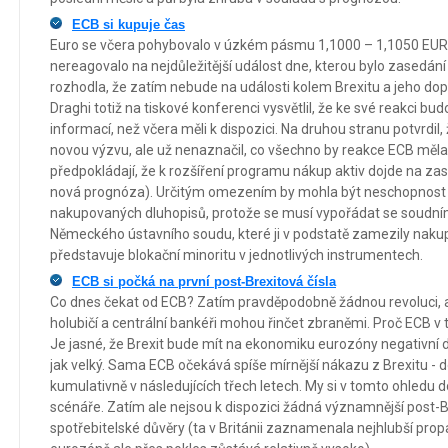
ECB si kupuje čas
Euro se včera pohybovalo v úzkém pásmu 1,1000 – 1,1050 EUR
nereagovalo na nejdůležitější událost dne, kterou bylo zasedání
rozhodla, že zatím nebude na události kolem Brexitu a jeho dop
Draghi totiž na tiskové konferenci vysvětlil, že ke své reakci bu
informací, než včera měli k dispozici. Na druhou stranu potvrdil
novou výzvu, ale už nenaznačil, co všechno by reakce ECB mě
předpokládají, že k rozšíření programu nákup aktiv dojde na zase
nová prognóza). Určitým omezením by mohla být neschopnost 
nakupovaných dluhopisů, protože se musí vypořádat se soudní
Německého ústavního soudu, které ji v podstatě zamezily nakup
představuje blokační minoritu v jednotlivých instrumentech.
ECB si počká na první post-Brexitová čísla
Co dnes čekat od ECB? Zatím pravděpodobně žádnou revoluci, 
holubičí a centrální bankéři mohou řinčet zbraněmi. Proč ECB v t
Je jasné, že Brexit bude mít na ekonomiku eurozóny negativní dop
jak velký. Sama ECB očekává spíše mírnější nákazu z Brexitu - 
kumulativně v následujících třech letech. My si v tomto ohledu 
scénáře. Zatím ale nejsou k dispozici žádná významnější post-B
spotřebitelské důvěry (ta v Británii zaznamenala nejhlubší propa