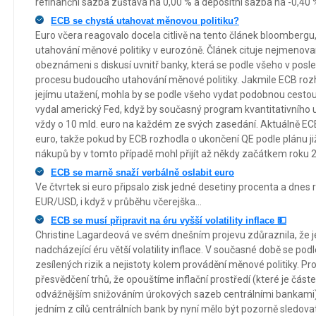
refinanční sazba zůstává na 0,00 % a depositní sazba na -0,40 
ECB se chystá utahovat měnovou politiku?
Euro včera reagovalo docela citlivě na tento článek bloomberg
utahování měnové politiky v eurozóně. Článek cituje nejmenova
obeznámeni s diskusí uvnitř banky, která se podle všeho v posle
procesu budoucího utahování měnové politiky. Jakmile ECB rozh
jejímu utažení, mohla by se podle všeho vydat podobnou cestou
vydal americký Fed, když by současný program kvantitativního 
vždy o 10 mld. euro na každém ze svých zasedání. Aktuálně EC
euro, takže pokud by ECB rozhodla o ukončení QE podle plánu již 
nákupů by v tomto případě mohl přijít až někdy začátkem roku 
ECB se marně snaží verbálně oslabit euro
Ve čtvrtek si euro připsalo zisk jedné desetiny procenta a dnes 
EUR/USD, i když v průběhu včerejška...
ECB se musí připravit na éru vyšší volatility inflace 💵
Christine Lagardeová ve svém dnešním projevu zdůraznila, že je
nadcházející éru větší volatility inflace. V současné době se p
zesílených rizik a nejistoty kolem provádění měnové politiky. Pr
přesvědčení trhů, že opouštíme inflační prostředí (které je část
odvážnějším snižováním úrokových sazeb centrálními bankami)
jedním z cílů centrálních bank by nyní mělo být pozorně sledov