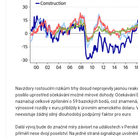
Navzdory rostoucím rizikům trhy dosud neprojevily jasnou reak
posílilo uprostřed očekávání možné mírové dohody. Očekávání
naznačují celkové zpřísnění o 59 bazických bodů, což znamená,
výnosové rozdíly v euru přiblížily k úrovním amerického dolaru
neexistuje žádný silný dlouhodobý podpůrný faktor pro euro.
Další vývoj bude do značné míry záviset na událostech v Pers
příměří nese dvojí poselství. Na jedné straně signalizuje uvolněn