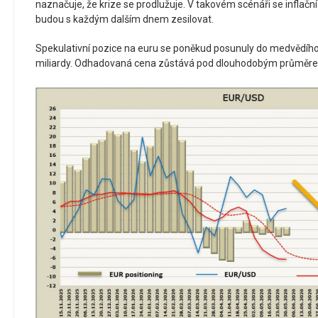
naznačuje, že krize se prodlužuje. V takovém scénáři se inflační 
budou s každým dalším dnem zesilovat.
Spekulativní pozice na euru se poněkud posunuly do medvědího
miliardy. Odhadovaná cena zůstává pod dlouhodobým průměr