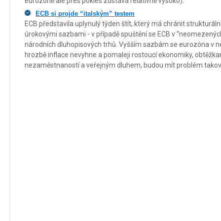
eurozóně ale přes pokles zůstává relativně vysoko).
ECB si projde “italským” testem
ECB představila uplynulý týden štít, který má chránit strukturál
úrokovými sazbami - v případě spuštění se ECB v “neomezenýc
národních dluhopisových trhů. Vyšším sazbám se eurozóna v nejb
hrozbě inflace nevyhne a pomaleji rostoucí ekonomiky, obtěžkan
nezaměstnaností a veřejným dluhem, budou mít problém takovou