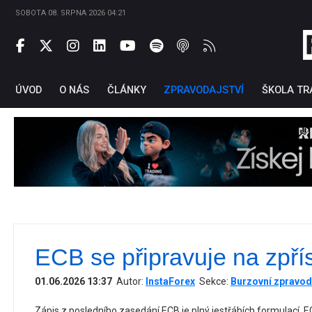
SOBOTA 08. SRPNA 2026 04:21
ÚVOD
O NÁS
ČLÁNKY
ZPRAVODAJSTVÍ
ŠKOLA TR
ECB se připravuje na zpřís
Ti
01.06.2026 13:37
Autor:
InstaForex
Sekce:
Burzovní zpravod
Zápis z posledního zasedání ECB je plný jestřábích formulací. 