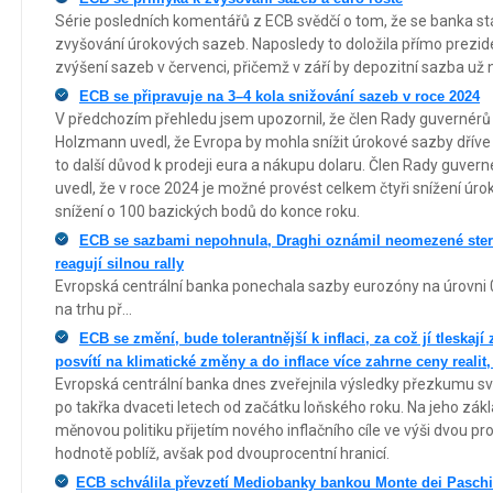
Série posledních komentářů z ECB svědčí o tom, že se banka st
zvyšování úrokových sazeb. Naposledy to doložila přímo prezid
zvýšení sazeb v červenci, přičemž v září by depozitní sazba už 
ECB se připravuje na 3–4 kola snižování sazeb v roce 2024
V předchozím přehledu jsem upozornil, že člen Rady guvernérů
Holzmann uvedl, že Evropa by mohla snížit úrokové sazby dřív
to další důvod k prodeji eura a nákupu dolaru. Člen Rady guver
uvedl, že v roce 2024 je možné provést celkem čtyři snížení ú
snížení o 100 bazických bodů do konce roku.
ECB se sazbami nepohnula, Draghi oznámil neomezené steri
reagují silnou rally
Evropská centrální banka ponechala sazby eurozóny na úrovni 0
na trhu př...
ECB se změní, bude tolerantnější k inflaci, za což jí tleskají 
posvítí na klimatické změny a do inflace více zahrne ceny realit,
Evropská centrální banka dnes zveřejnila výsledky přezkumu své
po takřka dvaceti letech od začátku loňského roku. Na jeho zák
měnovou politiku přijetím nového inflačního cíle ve výši dvou pr
hodnotě poblíž, avšak pod dvouprocentní hranicí.
​​​​​​​ECB schválila převzetí Mediobanky bankou Monte dei Paschi