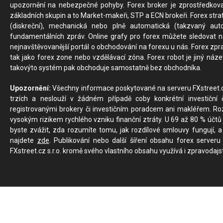
upozornění na nebezpečné pohyby. Forex broker je zprostředkov
základních skupin a to Market-makeři, STP a ECN brokeři. Forex stra
(diskreční), mechanická nebo plně automatická (takzvaný aut
fundamentálních zpráv. Online grafy pro forex můžete sledovat na 
nejnavštěvovanější portál o obchodování na forexu u nás. Forex zprav
tak jako forex zone nebo vzdělávací zóna. Forex robot je jiný náz
takovýto systém pak obchoduje samostatně bez obchodníka.
Upozornění:
Všechny informace poskytované na serveru FXstreet.cz
trzích a neslouží v žádném případě coby konkrétní investiční č
registrovanými brokery či investičním poradcem ani makléřem. Rozd
vysokým rizikem rychlého vzniku finanční ztráty. U 69 až 80 % účtů 
byste zvážit, zda rozumíte tomu, jak rozdílové smlouvy fungují, a
najdete
zde
. Publikování nebo další šíření obsahu forex serveru
FXstreet.cz s.r.o. kromě svého vlastního obsahu využívá i zpravodajs