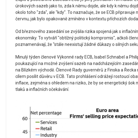
úrokových sazeb jako to, zda k němu dojde, ale kdy k němu dojd
okolo toho "zda", ale "kdy". To naznačuje, že se ECB připravuje
červnu, jak bylo opakovaně zmíněno v kontextu příchozích doda
Od březnového zasedání se zvýšila rizika spojená jak s inflač
ekonomiky. To vytváří "obtížný politický kompromis", ačkoli čle
poznamenávají, že "stále neexistují žádné důkazy o silných sek
Minulý týden členové Výkonné rady ECB, Isabel Schnabel a Philip 
poukazující na možné zvýšení sazeb na nadcházejícím zasedání
na Blízkém východě. Členové Rady guvernérů z Finska a Řecka r
cílem posílit důvěru v ECB. Tato prohlášení odrážejí rostoucí ob
inflace, zejména s ohledem na riziko, že by se energetický šok m
tlaků a inflačních očekávání.