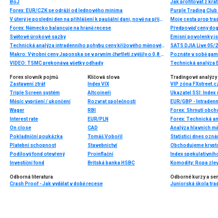
BoJ
Jak profitovat z kr
Forex: EUR/CZK se odráží od lednového minima
Purple Trading Club 
V úterý je poslední den na přihlášení k paušální dani, nově na příjmy do dvou milionů ročně. Vyplatí se třeba advokátům, zato řemeslníkům spíše ne
Moje cesta prop tra
Forex: Německo balancuje na hraně recese
Světové úrokové sazby
Emisní povolenky js
Technická analýza intradenního pohybu ceny křížového měnového páru EUR/JPY, pondělí 19. května 2025
SATS DJIA Live 05/
Makro: Výrobní ceny Japonska se v prvním čtvrtletí zvýšily o 0,8 pct
Poznáte v sobě gamb
VIDEO: TSMC prekonáva všetky odhady
Technická analýza E
Forex slovník pojmů
Klíčová slova
Tradingové analýzy 
Zastavení ztrát
Index VIX
Triple Screen systém
Altcoineři
Ukazatel SSI: Index
Měsíc vypršení / ukončení
Rozvrat společnosti
EUR/GBP - Intradenn
Wager
RBI
Forex: Shrnutí obc
Interest rate
EUR/PLN
Forex: Technická a
On close
CAD
Analýza hlavních m
Pokladniční poukázka
Tomáš Vobořil
Statistici dnes ozn
Platební schopnost
Stavebnictví
Podílový fond otevřený
Proinflační
Index spekulativníh
Investiční fond
Britská banka HSBC
Odborná literatura
Odborné kurzy a se
Crash Proof - Jak vydělat v době recese
Juniorská škola trad