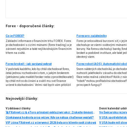
Forex - doporučené články:
Co je FOREX?
Forex pro začátečníky
Základní informace o finančním trhu FOREX. Forex
Forex je celosvětová burzovní síť, v jej
je obchodování s cizími měnami (forex trading) a je
obchoduje se všemi světovými měnami,
zároveň největším a také nejlikvidnějším finančním
koruny. Na forexu obchodují banky, fondy
trhem na světě.
brokeři a podobné instituce, ale také jedn
otevřený všem.
Forex brokeři - jak správně vybrat
V podstatě každého, kdo by chtěl obchodovat forex,
Snem některých obchodníků je obchodo
čeká jednou rozhodování o tom, s jakým brokerem
nutnosti jakéhokoliv zásahu do obchod
(přeloženo jako makléř/broker nebo zprostředkovatel)
fikce nebo reálná záležitost? Kolik z nás
by chtěl mít co do činění a svěřil mu své finance
"roboti" mohou profitabilně obchodovat
určené k obchodování. Velmi rád bych vám přiblížil
principech fungují?
problematiku výběru brokera, rozdíl mezi
jednotlivými typy brokerů a v neposlední řadě uvedu
několik příkladů nejznámějších z nich.
Nejnovější články:
Vzdělávací články
Denní kalendář udál
🚀 FXstreet.cz & eToro přinášejí exkluzivní akci: Získejte 6měsíční členství ve VIP zóně ZDARMA
Ve Švýcarsku rezer
Očekávaná hodnota prop výzvy: Kdy se nákup challenge vyplatí?
V USA spotřebitelsk
VIP zóna FXstreet.cz v červenci 2026 byla pro klienty opět zisková
V USA bude mít slo