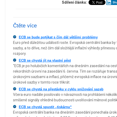
Sdílení článku:
Sh
Čtěte více
ECB se bude potýkat s čím dál většími problémy
Euro před důležitou událostí roste. Evropská centrální banka by 
sazby, a to dříve, než čím dál složitější inflační výhledy přinesou
rozpory.
ECB se chystá jít na vlastní pěst
"ECB je po holubičích komentářích na dnešním zasedání na cest
rekordních úrovní na zasedání 6. června. Tím se rozšiřuje trans
úrokovými sazbami a inflací, přičemž evropská inflace na úrovn
úrokové sazby v tomto roce třikrát.
ECB se chystá na přestávku v cyklu snižování sazeb
Včera euro nadále posilovalo v návaznosti na prohlášení několika
smíšené signály ohledně budoucnosti uvolňování měnové politik
ECB se chystá spustit „tiskárnu“
Evropská centrální banka na dnešním zasedání ponechala úrok