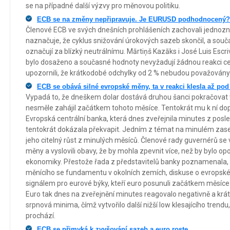
se na případné další výzvy pro měnovou politiku.
ECB se na změny nepřipravuje. Je EURUSD podhodnocený?
Členové ECB ve svých dnešních prohlášeních zachovali jednozna
naznačuje, že cyklus snižování úrokových sazeb skončil, a souč
označují za blízký neutrálnímu. Mārtiņš Kazāks i José Luis Escrivá
bylo dosaženo a současné hodnoty nevyžadují žádnou reakci ce
upozornili, že krátkodobé odchylky od 2 % nebudou považovány
ECB se obává silné evropské měny, ta v reakci klesla až p
Vypadá to, že dneškem dolar dostává druhou šanci pokračovat v
nesměle zahájil začátkem tohoto měsíce. Tentokrát mu k ní d
Evropská centrální banka, která dnes zveřejnila minutes z posl
tentokrát dokázala překvapit. Jedním z témat na minulém zase
jeho citelný růst z minulých měsíců. Členové rady guvernérů se v
měny a vyslovili obavy, že by mohla zpevnit více, než by bylo o
ekonomiky. Přestože řada z představitelů banky poznamenala, ž
měnícího se fundamentu v okolních zemích, diskuse o evropské
signálem pro eurové býky, kteří euro posunuli začátkem měsíce
Euro tak dnes na zveřejnění minutes reagovalo negativně a krá
srpnová minima, čímž vytvořilo další nižší low klesajícího trend
prochází.
ECB se přimyká k zvyšování sazeb a euro roste