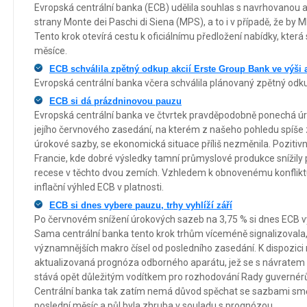
Evropská centrální banka (ECB) udělila souhlas s navrhovanou 
strany Monte dei Paschi di Siena (MPS), a to i v případě, že by 
Tento krok otevírá cestu k oficiálnímu předložení nabídky, kter
měsíce.
ECB schválila zpětný odkup akcií Erste Group Bank ve výši 
Evropská centrální banka včera schválila plánovaný zpětný odku
ECB si dá prázdninovou pauzu
Evropská centrální banka ve čtvrtek pravděpodobně ponechá 
jejího červnového zasedání, na kterém z našeho pohledu spíše 
úrokové sazby, se ekonomická situace příliš nezměnila. Pozitivn
Francie, kde dobré výsledky tamní průmyslové produkce snížil
recese v těchto dvou zemích. Vzhledem k obnovenému konflik
inflační výhled ECB v platnosti.
ECB si dnes vybere pauzu, trhy vyhlíží září
Po červnovém snížení úrokových sazeb na 3,75 % si dnes ECB vy
Sama centrální banka tento krok trhům víceméně signalizovala
významnějších makro čísel od posledního zasedání. K dispozici
aktualizovaná prognóza odborného aparátu, jež se s návratem k
stává opět důležitým vodítkem pro rozhodování Rady guvernér
Centrální banka tak zatím nemá důvod spěchat se sazbami sm
poslední měsíc a půl byla zhruba v souladu s prognózou.