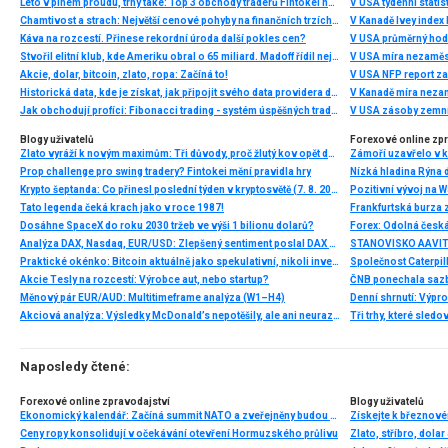
Léto v plném proudu, trhy také: Top 3 obchody traderů Fintokei na indexech a zlatě
V USA týdenní statist
Chamtivost a strach: Největší cenové pohyby na finančních trzích (červenec 2026)
V Kanadě Ivey index
Káva na rozcestí. Přinese rekordní úroda další pokles cen?
V USA průměrný hod
Stvořil elitní klub, kde Ameriku obral o 65 miliard. Madoff řídil největší Ponzi dějin
V USA míra nezaměs
Akcie, dolar, bitcoin, zlato, ropa: Začíná to!
V USA NFP report z
Historická data, kde je získat, jak připojit svého data providera do MultiCharts a proč je budeme potřebovat? (4. díl)
V Kanadě míra neza
Jak obchodují profíci: Fibonacci trading - systém úspěšných traderů
V USA zásoby zemní
Blogy uživatelů
Forexové online zp
Zlato vyráží k novým maximům: Tři důvody, proč žlutý kov opět dominuje
Prop challenge pro swing tradery? Fintokei mění pravidla hry
Nízká hladina Rýna 
Krypto šeptanda: Co přinesl poslední týden v kryptosvětě (7. 8. 2026)
Pozitivní vývoj na Wa
Tato legenda čeká krach jako v roce 1987!
Frankfurtská burza 
Dosáhne SpaceX do roku 2030 tržeb ve výši 1 bilionu dolarů?
Analýza DAX, Nasdaq, EUR/USD: Zlepšený sentiment poslal DAX na nová maxima
Praktické okénko: Bitcoin aktuálně jako spekulativní, nikoli investiční aktivum
Akcie Tesly na rozcestí: Výrobce aut, nebo startup?
Měnový pár EUR/AUD: Multitimeframe analýza (W1–H4)
Denní shrnutí: Výpro
Akciová analýza: Výsledky McDonald’s nepotěšily, ale ani neurazily. Jakou vizi společnost prezentovala?
Tři trhy, které sledo
Naposledy čtené:
Forexové online zpravodajství
Blogy uživatelů
Ekonomický kalendář: Začíná summit NATO a zveřejněny budou PMI z Evropy i USA
Ceny ropy konsolidují v očekávání otevření Hormuzského průlivu
Zlato, stříbro, dolar