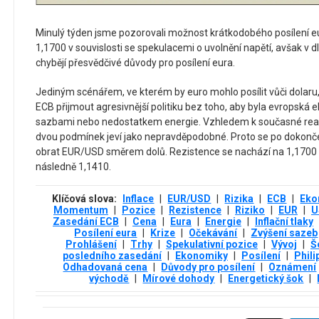
Minulý týden jsme pozorovali možnost krátkodobého posílení e
1,1700 v souvislosti se spekulacemi o uvolnění napětí, avšak v
chybějí přesvědčivé důvody pro posílení eura.
Jediným scénářem, ve kterém by euro mohlo posílit vůči dolaru, 
ECB přijmout agresivnější politiku bez toho, aby byla evropsk
sazbami nebo nedostatkem energie. Vzhledem k současné reali
dvou podmínek jeví jako nepravděpodobné. Proto se po dokon
obrat EUR/USD směrem dolů. Rezistence se nachází na 1,1700 s 
následně 1,1410.
Klíčová slova:
Inflace
|
EUR/USD
|
Rizika
|
ECB
|
Eko
Momentum
|
Pozice
|
Rezistence
|
Riziko
|
EUR
|
U
Zasedání ECB
|
Cena
|
Eura
|
Energie
|
Inflační tlaky
Posílení eura
|
Krize
|
Očekávání
|
Zvýšení sazeb
Prohlášení
|
Trhy
|
Spekulativní pozice
|
Vývoj
|
Š
posledního zasedání
|
Ekonomiky
|
Posílení
|
Phili
Odhadovaná cena
|
Důvody pro posílení
|
Oznámení
východě
|
Mírové dohody
|
Energetický šok
|