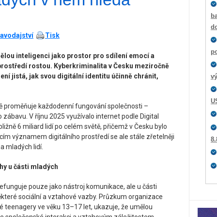
ba
d
avodajství
Tisk
p
lou inteligenci jako prostor pro sdílení emocí a
 prostředí rostou. Kyberkriminalita v Česku meziročně
ní jistá, jak svou digitální identitu účinně chránit,
v
U
zně proměňuje každodenní fungování společnosti –
 zábavu. V říjnu 2025 využívalo internet podle Digital
ližně 6 miliard lidí po celém světě, přičemž v Česku bylo
cím významem digitálního prostředí se ale stále zřetelněji
8.
 a mladých lidí.
hy u části mladých
 nefunguje pouze jako nástroj komunikace, ale u části
které sociální a vztahové vazby. Průzkum organizace
teenagery ve věku 13–17 let, ukazuje, že umělou