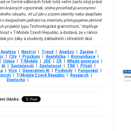
lad ve formě sdílených fotek totiž velmi často stojí právě
ílení krásných vzpomínek, online prostředí je anonymní
těného obsahu. Ať už jde o zcizení identity nebo deepfake
 o bezpečném jednání na internetu přistupujeme aktivně
ých projektů typu
Technologická gramotnost,
”
doplňuje
lnost v T-Mobile Czech Republic, a dodává, že v rámci
šek pro žáky a studenty základních i středních škol.
Analýza
|
Nástroj
|
Trend
|
Analýzy
|
Zpráva
|
or
|
City
|
Průzkum
|
Analytička
|
Komunikace
|
|
Údaje
|
T-Mobile
|
JDE
|
ČR
|
Mladé generace
|
AI
|
Společnosti
|
Společnost
|
TIM
|
Přijetí
|
ka
|
Vice
|
Generativní AI
|
Podvody
|
Fungování
|
On-li
čnosti
|
T-Mobile Czech Republic
|
Research
|
zázn
Deutsche
|
ení článku: