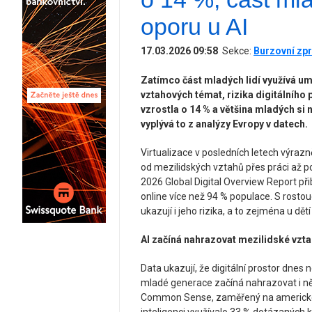
oporu u AI
17.03.2026 09:58
Sekce:
Burzovní zpr
Zatímco část mladých lidí využívá umě
vztahových témat, rizika digitálního
vzrostla o 14 % a většina mladých si ne
vyplývá to z analýzy Evropy v datech.
Virtualizace v posledních letech výra
od mezilidských vztahů přes práci až po
2026 Global Digital Overview Report přib
online více než 94 % populace. S rostou
ukazují i jeho rizika, a to zejména u dětí
AI začíná nahrazovat mezilidské vzta
Data ukazují, že digitální prostor dnes
mladé generace začíná nahrazovat i ně
Common Sense, zaměřený na americké 