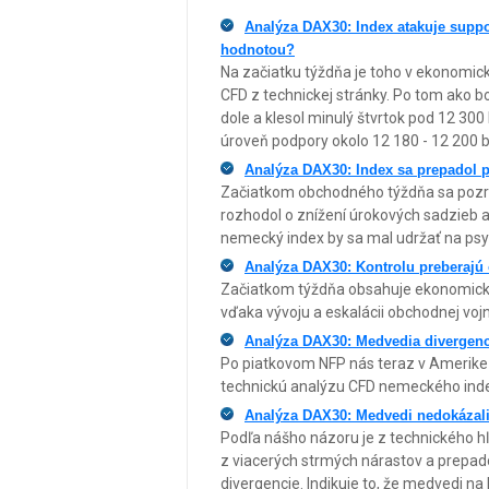
Analýza DAX30: Index atakuje suppo
hodnotou?
Na začiatku týždňa je toho v ekonomi
CFD z technickej stránky. Po tom ako 
dole a klesol minulý štvrtok pod 12 30
úroveň podpory okolo 12 180 - 12 200 
Analýza DAX30: Index sa prepadol p
Začiatkom obchodného týždňa sa pozr
rozhodol o znížení úrokových sadzieb a
nemecký index by sa mal udržať na psyc
Analýza DAX30: Kontrolu preberajú 
Začiatkom týždňa obsahuje ekonomický 
vďaka vývoju a eskalácii obchodnej vojn
Analýza DAX30: Medvedia divergenc
Po piatkovom NFP nás teraz v Amerike 
technickú analýzu CFD nemeckého ind
Analýza DAX30: Medvedi nedokázali p
Podľa nášho názoru je z technického h
z viacerých strmých nárastov a prepado
divergencie. Indikuje to, že medvedi 