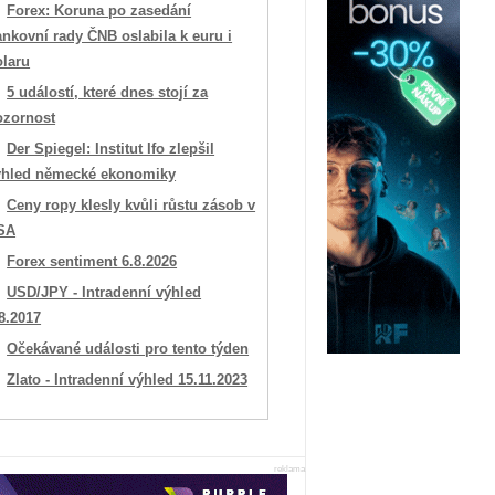
Forex: Koruna po zasedání
nkovní rady ČNB oslabila k euru i
olaru
5 událostí, které dnes stojí za
ozornost
Der Spiegel: Institut Ifo zlepšil
ýhled německé ekonomiky
Ceny ropy klesly kvůli růstu zásob v
SA
Forex sentiment 6.8.2026
USD/JPY - Intradenní výhled
8.2017
Očekávané události pro tento týden
Zlato - Intradenní výhled 15.11.2023
reklama