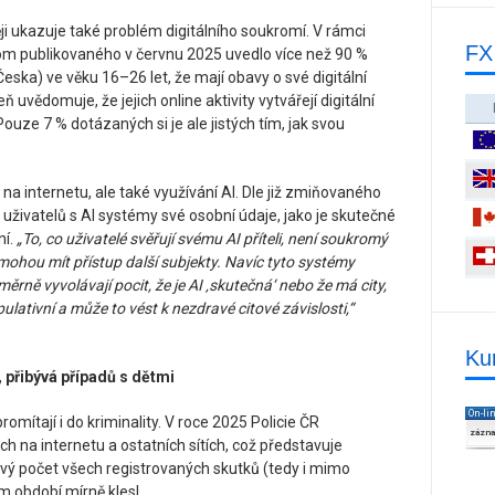
i ukazuje také problém digitálního soukromí. V rámci
FX
m publikovaného v červnu 2025 uvedlo více než 90 %
ska) ve věku 16–26 let, že mají obavy o své digitální
ň uvědomuje, že jejich online aktivity vytvářejí digitální
Pouze 7 % dotázaných si je ale jistých tím, jak svou
na internetu, ale také využívání AI. Dle již zmiňovaného
ivatelů s AI systémy své osobní údaje, jako je skutečné
ní.
„To, co uživatelé svěřují svému AI příteli, není soukromý
 mohou mít přístup další subjekty. Navíc tyto systémy
měrně vyvolávají pocit, že je AI ‚skutečná‘ nebo že má city,
ulativní a může to vést k nezdravé citové závislosti,“
Ku
, přibývá případů s dětmi
On-li
promítají i do kriminality. V roce 2025 Policie ČR
zázn
h na internetu a ostatních sítích, což představuje
ový počet všech registrovaných skutků (tedy i mimo
m období mírně klesl.