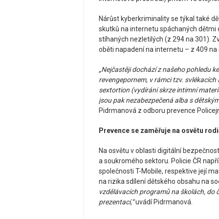
Nárůst kyberkriminality se týkal také d
skutků na internetu spáchaných dětmi d
stíhaných nezletilých (z 294 na 301). Zvýš
oběti napadení na internetu – z 409 na
„Nejčastěji dochází z našeho pohledu ke 
revengepornem, v rámci tzv. svlékacích 
sextortion (vydírání skrze intimní mater
jsou pak nezabezpečená alba s dětskými
Pidrmanová z odboru prevence Policejn
Prevence se zaměřuje na osvětu rodič
Na osvětu v oblasti digitální bezpečnost
a soukromého sektoru. Policie ČR napřík
společnosti T-Mobile, respektive její 
na rizika sdílení dětského obsahu na soc
vzdělávacích programů na školách, do č
prezentací,“
uvádí Pidrmanová.