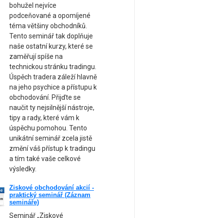
bohužel nejvíce
podceňované a opomíjené
téma většiny obchodníků.
Tento seminář tak doplňuje
naše ostatní kurzy, které se
zaměřují spíše na
technickou stránku tradingu.
Úspěch tradera záleží hlavně
na jeho psychice a přístupu k
obchodování. Přijďte se
naučit ty nejsilnější nástroje,
tipy a rady, které vám k
úspěchu pomohou. Tento
unikátní seminář zcela jistě
změní váš přístup k tradingu
a tím také vaše celkové
výsledky.
Ziskové obchodování akcií -
ne
praktický seminář (Záznam
am
semináře)
Seminář „Ziskové