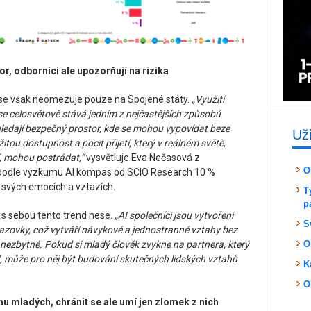
or, odborníci ale upozorňují na rizika
ů se však neomezuje pouze na Spojené státy.
„Využití
‘ se celosvětově stává jedním z nejčastějších způsobů
e hledají bezpečný prostor, kde se mohou vypovídat beze
Už
itou dostupnost a pocit přijetí, který v reálném světě,
, mohou postrádat,“
vysvětluje Eva Nečasová z
O
 podle výzkumu AI kompas od SCIO Research 10 %
 svých emocích a vztazích.
T
p
á s sebou tento trend nese.
„AI společníci jsou vytvořeni
S
obrazovky, což vytváří návykové a jednostranné vztahy bez
ot nezbytné. Pokud si mladý člověk zvykne na partnera, který
O
‘, může pro něj být budování skutečných lidských vztahů
K
O
nu mladých, chránit se ale umí jen zlomek z nich