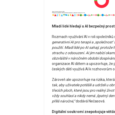
Mladí lidé hledají u AI bezpečný prost
Rozmach využívání AI v roli společník
generativní AI pro terapii a ‚společnost
použití. Mladí lidé po AI sahají, protož
strachu z odsouzení. AI jim nabízí okamž
obzvláště v náročném období dospívání
organizace AI dětem a upozorňuje, že
českých dětí využívá AI k rozhovorům o
Zároveň ale upozorňuje na rizika, kter
tak, aby uživatele potěšili a udrželi u 
třecích ploch, které jsou pro reálný živ
vždy souhlasí a nikdy nemá ‚špatný den
příliš náročné,“
dodává Nečasová.
Digitální soukromí znepokojuje větši