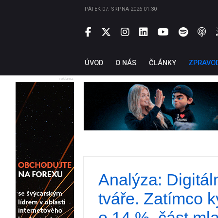
PÁTEK 07. SRPNA 2026 01:30
ÚVOD
O NÁS
ČLÁNKY
ZPRAVO
reklama
Analýza: Digitál
tváře. Zatímco k
o 14 %, část ml