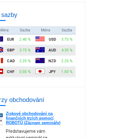
 sazby
Měna
Sazba
Měna
Sazba
EUR
2.40 %
USD
3.75 %
GBP
3.75 %
AUD
4.35 %
CAD
2.25 %
NZD
2.25 %
CHF
0.00 %
JPY
1.00 %
rzy obchodování
Ziskové obchodování na
ne
finančních trzích pomocí
am
ROBOTŮ (Záznam semináře)
Představujeme vám
exkluzivní seminář se