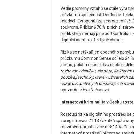
Vedle proměny vztahů se stále výrazněj
průzkumu společnosti Deutsche Teleko
mladých Evropanů (ze sedmi zemí vč. Če
soukromí. Přibližně 70 % z nich si zárove
profil, který nemají plně pod kontrolou. 
digitální identitu efektivně chránit.
Rizika se netýkají jen obecného pohybu 
průzkumu Common Sense sdílelo 24 % už
jméno, poloha nebo citlivá osobní sděle
rozhovor v deníčku, ale data, ke kterým
používají techniky, které v uživatelích zá
což je u zranitelných dospívajících manip
upozorňuje Eva Nečasová.
Internetová kriminalita v Česku roste
Rostoucí rizika digitálního prostředí se 
zaregistrovala 21 137 skutků spáchanýc
meziroční nárůst o více než 14 %. Celk
internetové prostředí) přitom ve stejné