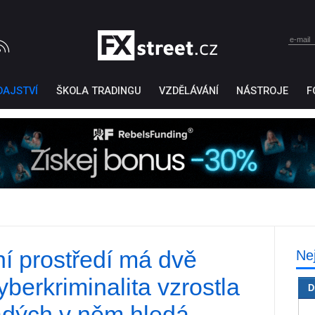
DAJSTVÍ
ŠKOLA TRADINGU
VZDĚLÁVÁNÍ
NÁSTROJE
F
ní prostředí má dvě
Ne
Ticker Tape
by TradingView
yberkriminalita vzrostla
D
adých v něm hledá