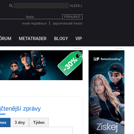
PŘIHLÁSIT
|
nová registrace
zapomenuté heslo
ÓRUM
METATRADER
BLOGY
VIP
reklama
reklama
jčtenější zprávy
nes
3 dny
Týden