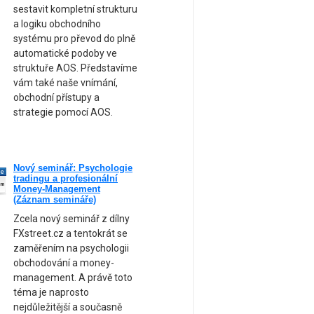
sestavit kompletní strukturu
a logiku obchodního
systému pro převod do plně
automatické podoby ve
struktuře AOS. Představíme
vám také naše vnímání,
obchodní přístupy a
strategie pomocí AOS.
Nový seminář: Psychologie
ne
tradingu a profesionální
am
Money-Management
(Záznam semináře)
Zcela nový seminář z dílny
FXstreet.cz a tentokrát se
zaměřením na psychologii
obchodování a money-
management. A právě toto
téma je naprosto
nejdůležitější a současně