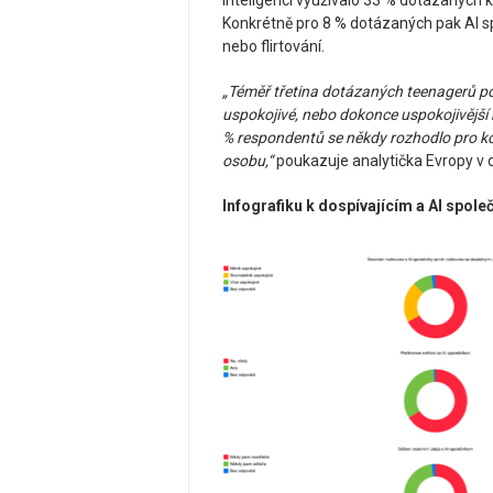
inteligenci využívalo 33 % dotázaných 
Konkrétně pro 8 % dotázaných pak AI s
nebo flirtování.
„Téměř třetina dotázaných teenagerů po
uspokojivé, nebo dokonce uspokojivější n
% respondentů se někdy rozhodlo pro k
osobu,“
poukazuje analytička Evropy v 
Infografiku k dospívajícím a AI spol