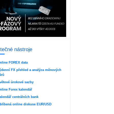
itečné nástroje
nline FOREX data
ýdenní FX přehled a analýza měnových
árů
větové úrokové sazby
nline Forex kalendář
alendář centrálních bank
blíbená online diskuse EUR/USD