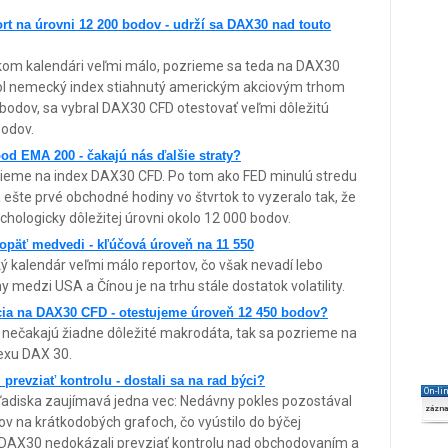
rt na úrovni 12 200 bodov - udrží sa DAX30 nad touto
ckom kalendári veľmi málo, pozrieme sa teda na DAX30
bol nemecký index stiahnutý americkým akciovým trhom
0 bodov, sa vybral DAX30 CFD otestovať veľmi dôležitú
bodov.
od EMA 200 - čakajú nás ďalšie straty?
ieme na index DAX30 CFD. Po tom ako FED minulú stredu
 ešte prvé obchodné hodiny vo štvrtok to vyzeralo tak, že
hologicky dôležitej úrovni okolo 12 000 bodov.
opäť medvedi - kľúčová úroveň na 11 550
kalendár veľmi málo reportov, čo však nevadí lebo
y medzi USA a Čínou je na trhu stále dostatok volatility.
ia na DAX30 CFD - otestujeme úroveň 12 450 bodov?
nečakajú žiadne dôležité makrodáta, tak sa pozrieme na
exu DAX 30.
revziať kontrolu - dostali sa na rad býci?
On-li
ľadiska zaujímavá jedna vec: Nedávny pokles pozostával
zázn
v na krátkodobých grafoch, čo vyústilo do býčej
na DAX30 nedokázali prevziať kontrolu nad obchodovaním a