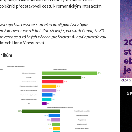
ke společenské interakci a vztahovým záležitostem.
polečníci představovali cestu k romantickým interakcím
važuje konverzace s umělou inteligencí za stejně
ež konverzace s lidmi. Zarážející je pak skutečnost, že 33
onverzace o vážných věcech preferovat AI nad opravdovou
datech Hana Vincourová.
ečníkům