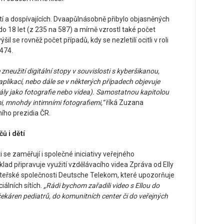
ětí a dospívajících. Dvaapůlnásobně přibylo objasněných
o 18 let (z 235 na 587) a mírně vzrostl také počet
il se rovněž počet případů, kdy se nezletilí ocitli v roli
 474.
zneužití digitální stopy v souvislosti s kyberšikanou,
aplikací, nebo dále se v některých případech objevuje
iály jako fotografie nebo videa). Samostatnou kapitolou
, mnohdy intimními fotografiemi,“
říká Zuzana
ího prezidia ČR.
ů i dětí
i se zaměřují i společné iniciativy veřejného
lad připravuje využití vzdělávacího videa Zpráva od Elly
mateřské společnosti Deutsche Telekom, které upozorňuje
iálních sítích.
„Rádi bychom zařadili video s Ellou do
ekáren pediatrů, do komunitních center či do veřejných