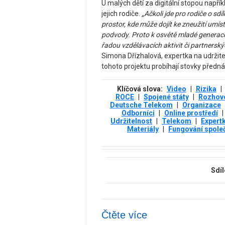
U malých dětí za digitální stopou napřík
jejich rodiče.
„Ačkoli jde pro rodiče o sd
prostor, kde může dojít ke zneužití umís
podvody. Proto k osvětě mladé generace
řadou vzdělávacích aktivit či partnersk
Simona Dřízhalová, expertka na udržite
tohoto projektu probíhají stovky předná
Klíčová slova:
Video
|
Rizika
|
ROCE
|
Spojené státy
|
Rozhov
Deutsche Telekom
|
Organizace
Odborníci
|
Online prostředí
|
Udržitelnost
|
Telekom
|
Expert
Materiály
|
Fungování spole
Sdíl
Čtěte více