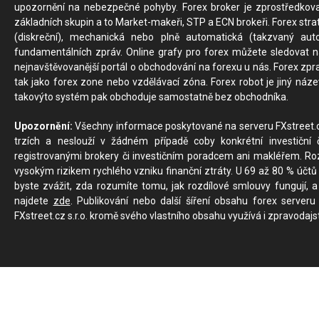
upozornění na nebezpečné pohyby. Forex broker je zprostředkov
základních skupin a to Market-makeři, STP a ECN brokeři. Forex stra
(diskreční), mechanická nebo plně automatická (takzvaný aut
fundamentálních zpráv. Online grafy pro forex můžete sledovat na 
nejnavštěvovanější portál o obchodování na forexu u nás. Forex zprav
tak jako forex zone nebo vzdělávací zóna. Forex robot je jiný náz
takovýto systém pak obchoduje samostatně bez obchodníka.
Upozornění:
Všechny informace poskytované na serveru FXstreet.cz
trzích a neslouží v žádném případě coby konkrétní investiční č
registrovanými brokery či investičním poradcem ani makléřem. Rozd
vysokým rizikem rychlého vzniku finanční ztráty. U 69 až 80 % účtů 
byste zvážit, zda rozumíte tomu, jak rozdílové smlouvy fungují, a
najdete
zde
. Publikování nebo další šíření obsahu forex serveru
FXstreet.cz s.r.o. kromě svého vlastního obsahu využívá i zpravodajs