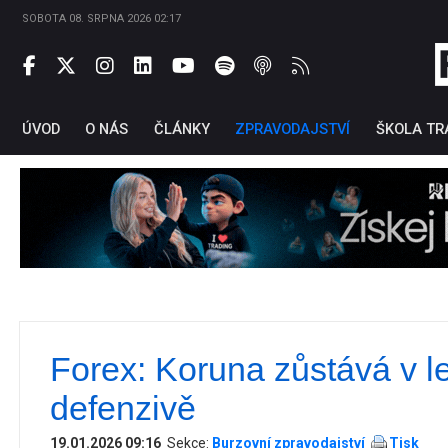
SOBOTA 08. SRPNA 2026 02:17
ÚVOD
O NÁS
ČLÁNKY
ZPRAVODAJSTVÍ
ŠKOLA TR
Forex: Koruna zůstává v l
Ti
defenzivě
19.01.2026 09:16
Sekce:
Burzovní zpravodajství
Tisk