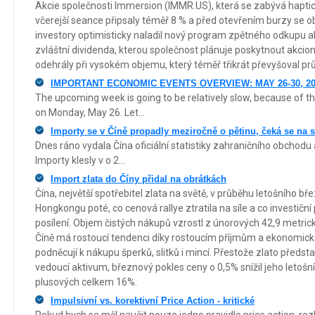
Akcie společnosti Immersion (IMMR.US), která se zabývá hapti
včerejší seance připsaly téměř 8 % a před otevřením burzy se o
investory optimisticky naladil nový program zpětného odkupu ak
zvláštní dividenda, kterou společnost plánuje poskytnout akcio
odehrály při vysokém objemu, který téměř třikrát převyšoval pr
IMPORTANT ECONOMIC EVENTS OVERVIEW: MAY 26-30, 20
The upcoming week is going to be relatively slow, because of t
on Monday, May 26. Let...
Importy se v Číně propadly meziročně o pětinu, čeká se na s
Dnes ráno vydala Čína oficiální statistiky zahraničního obchodu 
Importy klesly v o 2...
Import zlata do Číny přidal na obrátkách
Čína, největší spotřebitel zlata na světě, v průběhu letošního bře
Hongkongu poté, co cenová rallye ztratila na síle a co investič
posílení. Objem čistých nákupů vzrostl z únorových 42,9 metrick
Číně má rostoucí tendenci díky rostoucím příjmům a ekonomic
podněcují k nákupu šperků, slitků i mincí. Přestože zlato předsta
vedoucí aktivum, březnový pokles ceny o 0,5% snížil jeho letošní
plusových celkem 16%.
Impulsivní vs. korektivní Price Action - kritické
Pokud bych se měl naučit pouze jedno pravidlo price action, ro