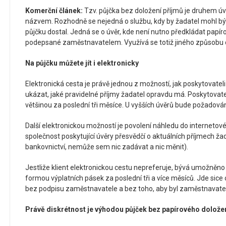
Komerční článek:
Tzv. půjčka bez doložení příjmů je druhem ú
názvem. Rozhodně se nejedná o službu, kdy by žadatel mohl být
půjčku dostal. Jedná se o úvěr, kde není nutno předkládat papír
podepsané zaměstnavatelem. Využívá se totiž jiného způsobu d
Na půjčku můžete jít i elektronicky
Elektronická cesta je právě jednou z možností, jak poskytovatel
ukázat, jaké pravidelné příjmy žadatel opravdu má. Poskytovateli 
většinou za poslední tři měsíce. U vyšších úvěrů bude požadován
Další elektronickou možností je povolení náhledu do internetov
společnost poskytující úvěry přesvědčí o aktuálních příjmech 
bankovnictví, nemůže sem nic zadávat a nic měnit).
Jestliže klient elektronickou cestu nepreferuje, bývá umožněno 
formou výplatních pásek za poslední tři a více měsíců. Jde sice 
bez podpisu zaměstnavatele a bez toho, aby byl zaměstnavatel
Právě diskrétnost je výhodou půjček bez papírového doložen