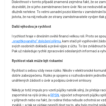
Diskrétnost v tomto případě znamená zejména fakt, že se za
dozvědět, že si jeho zaměstnanec bere úvěr. Nic se nedozvědí a
dlužník neřekne. To velmi usnadní pozici klienta v zaměstnání b
jistota, že na něj nebude ze strany zaměstnavatele vyvíjen tlak
Další výhodou je rychlost
I rychlost hraje v dnešním světě financí velkou roli. Proto se spo
„orazítkovaného“ doložení příjmu
, kam stačí při vyplňování žádos
svých osobních dokladů a právě výpis z účtu. To lze zvládnout 
Pak už následuje rychlé zpracování odeslaných informací a vyh
Rychlost však může být riskantní
Rychlost s sebou vždy nese riziko. Nikoliv v elektronické komuni
dobře zabezpečenu. Riziko je spojeno s rozhodováním jednotlivce
unáhlených žádostí o úvěr a podpisu úvěrové smlouvy.
Někdy je totiž impuls pro vzetí půjčky natolik silný, že přebije r
zapomíná na výši úroku a
RPSN
, výpočet schopnosti půjčku sp
v příjmech nebo na fakt, že rodina třeba nebude ochotná se vzd
zvyklá – a tak se výdaje nesníží dost na to, aby bylo možné splác