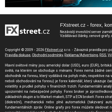
FXstreet.cz - forex, ko
Nezávislý investiční server zaměř
Vzdělávací články, cenové grafy,
Copyright © 2009 - 2026
FXstreet.cz
s.r.o. - Závazná pravidla pro p
Pravidla diskuse
,
Obchodní podmínky
,
Reklama/Advertising
,
RSS
,
Vý
Hlavní světové měny jsou americký dolar (USD), euro (EUR), britská 
světě, na kterém se obchoduje s měnami. Forex nemá žádné centrál
obchodník na forexu, který vydělává na pohyb měn, respektive na v
neboli obchodování na forexu) je forex kalendář, který ukazuje č
volatility a prudké pohyby v finančních trzích. Fundamentální ana
upozornění na nebezpečné pohyby. Forex broker je zprostředkov
základních skupin a to Market-makeři, STP a ECN brokeři. Forex stra
(diskreční), mechanická nebo plně automatická (takzvaný aut
fundamentálních zpráv. Online grafy pro forex můžete sledovat na 