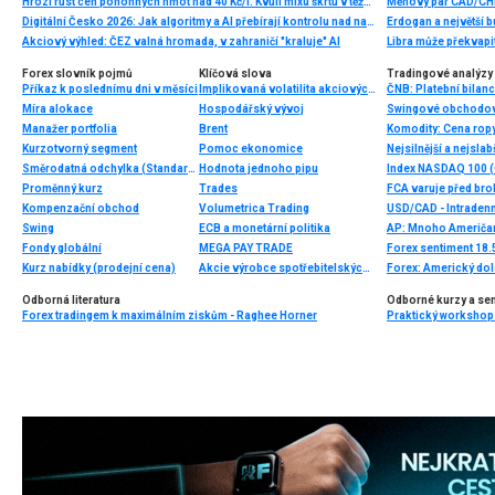
Hrozí růst cen pohonných hmot nad 40 Kč/l. Kvůli mixu škrtů v těžbě, slábnoucí koruny a útoků ukrajinských dronů a jemenských povstalců
Měnový pár CAD/CHF
Digitální Česko 2026: Jak algoritmy a AI přebírají kontrolu nad naším časem
Erdogan a největší b
Akciový výhled: ČEZ valná hromada, v zahraničí "kraluje" AI
Libra může překvapi
Forex slovník pojmů
Klíčová slova
Tradingové analýzy 
Příkaz k poslednímu dni v měsíci
Implikovaná volatilita akciových trhů
Míra alokace
Hospodářský vývoj
Swingové obchodov
Manažer portfolia
Brent
Komodity: Cena ropy 
Kurzotvorný segment
Pomoc ekonomice
Nejsilnější a nejsla
Směrodatná odchylka (Standard deviation)
Hodnota jednoho pipu
Index NASDAQ 100 (C
Proměnný kurz
Trades
Kompenzační obchod
Volumetrica Trading
USD/CAD - Intradenn
Swing
ECB a monetární politika
AP: Mnoho Američanů
Fondy globální
MEGA PAY TRADE
Forex sentiment 18.
Kurz nabídky (prodejní cena)
Akcie výrobce spotřebitelských produktů
Forex: Americký dol
Odborná literatura
Odborné kurzy a se
Forex tradingem k maximálním ziskům - Raghee Horner