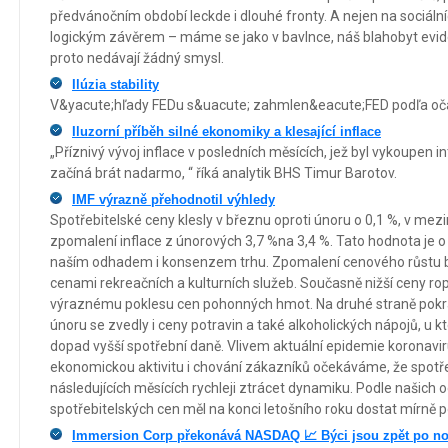
předvánočním období leckde i dlouhé fronty. A nejen na sociálníc
logickým závěrem – máme se jako v bavlnce, náš blahobyt eviden
proto nedávají žádný smysl.
Ilúzia stability
V&yacute;hľady FEDu s&uacute; zahmlen&eacute;FED podľa oča
Iluzorní příběh silné ekonomiky a klesající inflace
„Příznivý vývoj inflace v posledních měsících, jež byl vykoupen in
začíná brát nadarmo, “ říká analytik BHS Timur Barotov.
IMF výrazně přehodnotil výhledy
Spotřebitelské ceny klesly v březnu oproti únoru o 0,1 %, v me
zpomalení inflace z únorových 3,7 %na 3,4 %. Tato hodnota je 
naším odhadem i konsenzem trhu. Zpomalení cenového růstu b
cenami rekreačních a kulturních služeb. Současně nižší ceny rop
výraznému poklesu cen pohonných hmot. Na druhé straně pokračo
únoru se zvedly i ceny potravin a také alkoholických nápojů, u 
dopad vyšší spotřební daně. Vlivem aktuální epidemie koronavir
ekonomickou aktivitu i chování zákazníků očekáváme, že spotře
následujících měsících rychleji ztrácet dynamiku. Podle našich 
spotřebitelských cen měl na konci letošního roku dostat mírně 
Immersion Corp překonává NASDAQ 📈 Býci jsou zpět po n