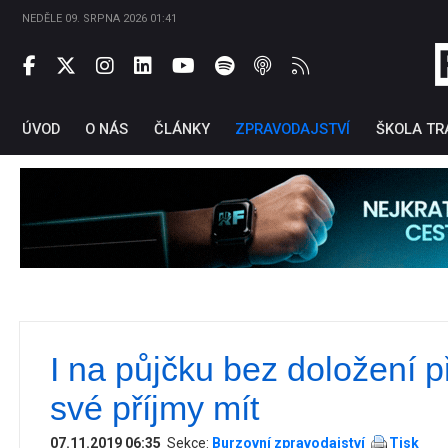
NEDĚLE 09. SRPNA 2026 01:41
ÚVOD
O NÁS
ČLÁNKY
ZPRAVODAJSTVÍ
ŠKOLA TR
I na půjčku bez doložení p
Ti
své příjmy mít
07.11.2019 06:35
Sekce:
Burzovní zpravodajství
Tisk