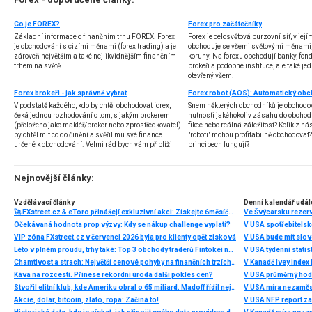
Co je FOREX?
Forex pro začátečníky
Základní informace o finančním trhu FOREX. Forex
Forex je celosvětová burzovní síť, v jej
je obchodování s cizími měnami (forex trading) a je
obchoduje se všemi světovými měnami,
zároveň největším a také nejlikvidnějším finančním
koruny. Na forexu obchodují banky, fondy
trhem na světě.
brokeři a podobné instituce, ale také jedn
otevřený všem.
Forex brokeři - jak správně vybrat
V podstatě každého, kdo by chtěl obchodovat forex,
Snem některých obchodníků je obchodo
čeká jednou rozhodování o tom, s jakým brokerem
nutnosti jakéhokoliv zásahu do obchod
(přeloženo jako makléř/broker nebo zprostředkovatel)
fikce nebo reálná záležitost? Kolik z nás
by chtěl mít co do činění a svěřil mu své finance
"roboti" mohou profitabilně obchodovat
určené k obchodování. Velmi rád bych vám přiblížil
principech fungují?
problematiku výběru brokera, rozdíl mezi
jednotlivými typy brokerů a v neposlední řadě uvedu
několik příkladů nejznámějších z nich.
Nejnovější články:
Vzdělávací články
Denní kalendář udál
🚀 FXstreet.cz & eToro přinášejí exkluzivní akci: Získejte 6měsíční členství ve VIP zóně ZDARMA
Ve Švýcarsku rezer
Očekávaná hodnota prop výzvy: Kdy se nákup challenge vyplatí?
V USA spotřebitelsk
VIP zóna FXstreet.cz v červenci 2026 byla pro klienty opět zisková
V USA bude mít slo
Léto v plném proudu, trhy také: Top 3 obchody traderů Fintokei na indexech a zlatě
V USA týdenní statist
Chamtivost a strach: Největší cenové pohyby na finančních trzích (červenec 2026)
V Kanadě Ivey index
Káva na rozcestí. Přinese rekordní úroda další pokles cen?
V USA průměrný hod
Stvořil elitní klub, kde Ameriku obral o 65 miliard. Madoff řídil největší Ponzi dějin
V USA míra nezaměs
Akcie, dolar, bitcoin, zlato, ropa: Začíná to!
V USA NFP report z