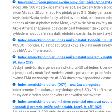
Inaugurační týden přinesl akciím silný růst; závěr týdne byl 
Index S&P 500 v pátek sice mírně oslabil, ale za celý týden si při
akcie Alibaba, JD.com nebo Nio přidaly přes 3 %. Slabý den zaz
když akcie Nvidia nedokázaly udržet úvodní růst, a nakonec odeps
naopak akciím Alphabet nebo Meta, když akcie Meta zavřely na
Akcie American Express odevzdaly část týdenních zisků poté, 
výhledem hospodaření na další období a oznámila, že čeká zvý
Index amerického dolaru dnes může oslabit. Pondělí, 10. li
#USDX – pondělí, 10. listopadu 2025I když je RSI na neutrální-b
oba EMA tvoří formaci D...
Index amerického dolaru dnes může oslabit směrem k nejbliž
20. října 2025
Výskyt medvědí divergence na indikátoru RSI vzhledem k ce
s jeho pozicí v neutrálně medvědí zóně a potvrzením prostřed
dvěma EMA naznačuje, že #USDX dnes pravděpodobně klesne.
Index amerického dolaru (DXY) – analýza a prognóza
Index amerického dolaru, který sleduje vývoj USD vůči koši hla
druhý den v řadě v obchodování s medvědím nastavením.
Index amerického dolaru má dnes potenciál otestovat svou 
nepodaří ji prorazit, může opět oslabit. Úterý, 9. září 2025
Ačkoli se v grafu USDX objevila divergence mezi RSI a vývojem