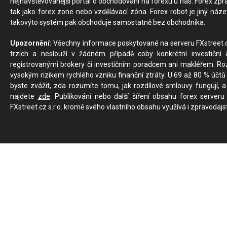
nejnavštěvovanější portál o obchodování na forexu u nás. Forex zprav
tak jako forex zone nebo vzdělávací zóna. Forex robot je jiný náz
takovýto systém pak obchoduje samostatně bez obchodníka.
Upozornění:
Všechny informace poskytované na serveru FXstreet.cz
trzích a neslouží v žádném případě coby konkrétní investiční č
registrovanými brokery či investičním poradcem ani makléřem. Rozd
vysokým rizikem rychlého vzniku finanční ztráty. U 69 až 80 % účtů 
byste zvážit, zda rozumíte tomu, jak rozdílové smlouvy fungují, a
najdete
zde
. Publikování nebo další šíření obsahu forex serveru
FXstreet.cz s.r.o. kromě svého vlastního obsahu využívá i zpravodajs