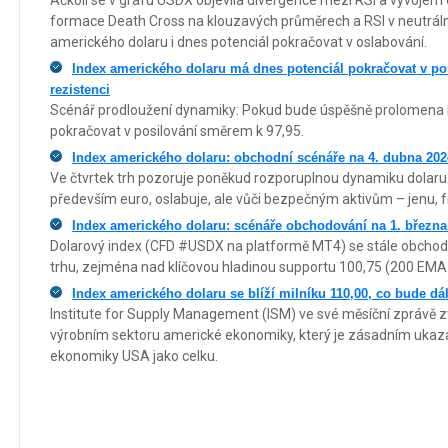
formace Death Cross na klouzavých průměrech a RSI v neutrá
amerického dolaru i dnes potenciál pokračovat v oslabování.
Index amerického dolaru má dnes potenciál pokračovat v po
rezistenci
Scénář prodloužení dynamiky: Pokud bude úspěšně prolomena 
pokračovat v posilování směrem k 97,95.
Index amerického dolaru: obchodní scénáře na 4. dubna 202
Ve čtvrtek trh pozoruje poněkud rozporuplnou dynamiku dolaru. 
především euro, oslabuje, ale vůči bezpečným aktivům – jenu, fr
Index amerického dolaru: scénáře obchodování na 1. března
Dolarový index (CFD #USDX na platformě MT4) se stále obchod
trhu, zejména nad klíčovou hladinou supportu 100,75 (200 EMA
Index amerického dolaru se blíží milníku 110,00, co bude dá
Institute for Supply Management (ISM) ve své měsíční zprávě zv
výrobním sektoru americké ekonomiky, který je zásadním ukaz
ekonomiky USA jako celku.