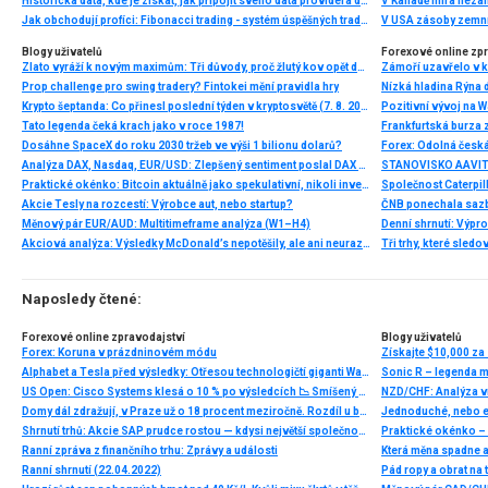
Historická data, kde je získat, jak připojit svého data providera do MultiCharts a proč je budeme potřebovat? (4. díl)
V Kanadě míra neza
Jak obchodují profíci: Fibonacci trading - systém úspěšných traderů
V USA zásoby zemní
Blogy uživatelů
Forexové online zp
Zlato vyráží k novým maximům: Tři důvody, proč žlutý kov opět dominuje
Prop challenge pro swing tradery? Fintokei mění pravidla hry
Nízká hladina Rýna 
Krypto šeptanda: Co přinesl poslední týden v kryptosvětě (7. 8. 2026)
Pozitivní vývoj na Wa
Tato legenda čeká krach jako v roce 1987!
Frankfurtská burza 
Dosáhne SpaceX do roku 2030 tržeb ve výši 1 bilionu dolarů?
Analýza DAX, Nasdaq, EUR/USD: Zlepšený sentiment poslal DAX na nová maxima
Praktické okénko: Bitcoin aktuálně jako spekulativní, nikoli investiční aktivum
Akcie Tesly na rozcestí: Výrobce aut, nebo startup?
Měnový pár EUR/AUD: Multitimeframe analýza (W1–H4)
Denní shrnutí: Výpro
Akciová analýza: Výsledky McDonald’s nepotěšily, ale ani neurazily. Jakou vizi společnost prezentovala?
Tři trhy, které sledo
Naposledy čtené:
Forexové online zpravodajství
Blogy uživatelů
Forex: Koruna v prázdninovém módu
Získajte $10,000 za
Alphabet a Tesla před výsledky: Otřesou technologičtí giganti Wall Streetem?
US Open: Cisco Systems klesá o 10 % po výsledcích 📉 Smíšený sentiment na Wall Street
NZD/CHF: Analýza v
Domy dál zdražují, v Praze už o 18 procent meziročně. Rozdíl u běžného domu dělá až 2,6 milionu
Jednoduché, nebo e
Shrnutí trhů: Akcie SAP prudce rostou — kdysi největší společnost Evropy 💥
Praktické okénko – 
Ranní zpráva z finančního trhu: Zprávy a události
Která měna spadne 
Ranní shrnutí (22.04.2022)
Pád ropy a obrat na 