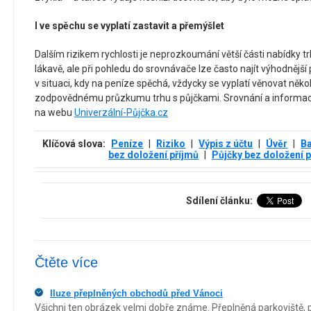
I ve spěchu se vyplatí zastavit a přemýšlet
Dalším rizikem rychlosti je neprozkoumání větší části nabídky t
lákavě, ale při pohledu do srovnávače lze často najít výhodnější 
v situaci, kdy na peníze spěchá, vždycky se vyplatí věnovat něko
zodpovědnému průzkumu trhu s půjčkami. Srovnání a informace 
na webu
Univerzální-Půjčka.cz
Klíčová slova:
Peníze
|
Riziko
|
Výpis z účtu
|
Úvěr
|
Ba
bez doložení příjmů
|
Půjčky bez doložení p
Sdílení článku:
Čtěte více
Iluze přeplněných obchodů před Vánoci
Všichni ten obrázek velmi dobře známe. Přeplněná parkoviště, p