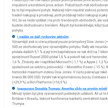
impulsivní a korektivní price action. Pokud bych měl obchodov
by to byl impulsivní pohyb. Nabízejí nám největší ziskový potenciá
tradeři nakupují a prodávají, jestli prodávají nebo nakupují a jak
říct, že se nedá vydělat i na proti-trendových obchodech, ale 
budete obchodovat s trendem. Abych byl konkrétnější, když bu
pohyby.
I nadále se daří rizikovým aktivům
Výraznější zisk si včera připsal pouze průmyslový Dow Jones (
500 se obchodovaly bez výraznějšího pohybu. Rally ale neustává
přidala dalších 9,1 % a její tržní kapitalizace se tak drží na 1 bi
společností Russel 2000 přidal 1,6 % a pokořil tak své historic
1,6 %. Ztrácely ale i například Microsoft (-1,1 %) a Apple (-1,2 
společnosti se sektoru polovodičů – Monolithic Power (-15 %).
historické maximum indexu Dow Jones. V růstu pokračuje také B
hranicí 86 000 USD. Vytáhl tak kryptoměnovou burzu Coinbase 
(+29,9 %) a Riot Platforms (+16,9 %).
Inaugurace Donalda Trumpa: Amerika vždy na prvním místě
Minulý týden byl plný významných politických událostí. Ať už to 
Británie o Brexitu, tiskové konference bankéřů centrálních ban
Trumpa.