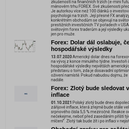
zkušeností na finančních trzích (e-mini futu
měnovém trhu FOREX. Své zkušenosti před
Je autorkou více než 100 článků o investov
psychologii na trzích. Její přesné FX analý
konkrétním obchodům se objevují na světov
prestižních investičních TV pořadech v USA
světovým forex traderům a její výsledky uka
jen pro muže.
Forex: Dolar dál oslabuje, če
hospodářské výsledky
13.07.2020
Americký dolar dnes na forexov
na vývoj z konce minulého týdne. Investoři č
hospodářské výsledky největších amerických 
představu o tom, zda je dosavadní optim
oživení namístě. Pokud nabudou dojmu, že a
nadále.
Forex: Zlotý bude sledovat 
inflace
01.10.2021
Polský zlotý bude dnes dopoled
zářijové inflace, která zřejmě bude stále ve
srpnového čísla 5,5 % meziročně. Reakce o
nečekejme, neboť před zasedáním příští týd
mlčení”. Zlotý tak bude žít i po inflaci v neji