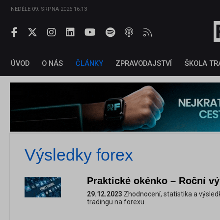
NEDĚLE 09. SRPNA 2026 16:13
ÚVOD
O NÁS
ČLÁNKY
ZPRAVODAJSTVÍ
ŠKOLA TR
Výsledky forex
Praktické okénko – Roční vý
29.12.2023
Zhodnocení, statistika a výsle
tradingu na forexu.