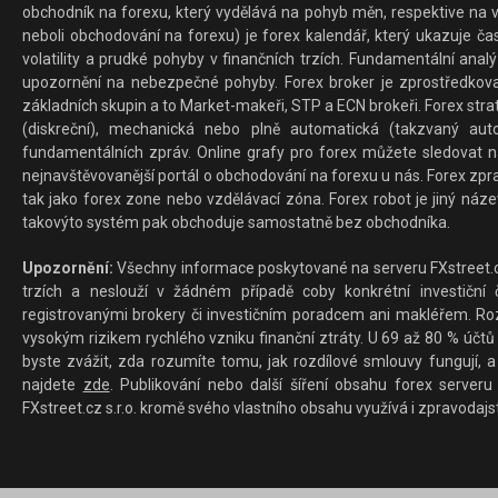
obchodník na forexu, který vydělává na pohyb měn, respektive na v
neboli obchodování na forexu) je forex kalendář, který ukazuje č
volatility a prudké pohyby v finančních trzích. Fundamentální ana
upozornění na nebezpečné pohyby. Forex broker je zprostředkov
základních skupin a to Market-makeři, STP a ECN brokeři. Forex stra
(diskreční), mechanická nebo plně automatická (takzvaný aut
fundamentálních zpráv. Online grafy pro forex můžete sledovat na 
nejnavštěvovanější portál o obchodování na forexu u nás. Forex zprav
tak jako forex zone nebo vzdělávací zóna. Forex robot je jiný náz
takovýto systém pak obchoduje samostatně bez obchodníka.
Upozornění:
Všechny informace poskytované na serveru FXstreet.cz
trzích a neslouží v žádném případě coby konkrétní investiční č
registrovanými brokery či investičním poradcem ani makléřem. Rozd
vysokým rizikem rychlého vzniku finanční ztráty. U 69 až 80 % účtů 
byste zvážit, zda rozumíte tomu, jak rozdílové smlouvy fungují, a
najdete
zde
. Publikování nebo další šíření obsahu forex serveru
FXstreet.cz s.r.o. kromě svého vlastního obsahu využívá i zpravodajs