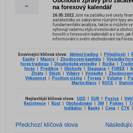
Obchodní zprávy pro začáteč
na forexový kalendář
26.05.2022
Jste na začátku své cesty finan
začátečníky se zabýváme různými typy anal
fundamentální analýza, takže si můžete vyb
vyhovují vašemu stylu investování a obch
hovořit o forexovém kalendáři a o tom, jak
informování o svém obchodování na Forexu 
Související klíčová slova:
Aktivní trading
|
Příležitosti
|
Equity
|
Majors
|
Zhodnocení kapitálu
|
Výsledky for
forex tradingu
|
Dlouhodobé výsledky
|
Rizika
|
Tradi
forex
|
Predikce
|
Obchody
|
Stagnace
|
FOREX
|
M
Ztráty
|
Štěstí
|
Výběry
|
Výsledky
|
Zhodnocení
Výkonnost
|
Position sizing
|
Forexu
|
Volume
|
Po
Martin Klass
|
ROCE
|
Statist
Nejčastější klíčová slova:
USD
|
EUR
|
Pozice
|
Výh
Rezistence
|
Růst
|
Obchodování
|
3М
|
Pokles
|
T
Indikátor
|
Banky
|
Cena
|
ČTK
|
Předchozí klíčová slova
Následujíc