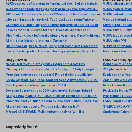
🚀 FXstreet.cz & eToro přinášejí exkluzivní akci: Získejte 6měsíční členství ve VIP zóně ZDARMA
V USA inflační očeká
Očekávaná hodnota prop výzvy: Kdy se nákup challenge vyplatí?
V USA spotřebitelsk
VIP zóna FXstreet.cz v červenci 2026 byla pro klienty opět zisková
V USA maloobchodní
Léto v plném proudu, trhy také: Top 3 obchody traderů Fintokei na indexech a zlatě
V eurozóně hrubý d
Chamtivost a strach: Největší cenové pohyby na finančních trzích (červenec 2026)
Guvernérka RBA Mic
Káva na rozcestí. Přinese rekordní úroda další pokles cen?
V USA aukce 30letý
Stvořil elitní klub, kde Ameriku obral o 65 miliard. Madoff řídil největší Ponzi dějin
V USA žádosti o po
Akcie, dolar, bitcoin, zlato, ropa: Začíná to!
V USA index PPI
Historická data, kde je získat, jak připojit svého data providera do MultiCharts a proč je budeme potřebovat? (4. díl)
V Británii hrubý do
Jak obchodují profíci: Fibonacci trading - systém úspěšných traderů
Na Novém Zélandu i
Blogy uživatelů
Forexové online zp
Nedělní příprava: Dolarový index + vybrané měnové páry
Zlato vyráží k novým maximům: Tři důvody, proč žlutý kov opět dominuje
Prop challenge pro swing tradery? Fintokei mění pravidla hry
Krypto šeptanda: Co přinesl poslední týden v kryptosvětě (7. 8. 2026)
Tato legenda čeká krach jako v roce 1987!
Nízká hladina Rýna 
Dosáhne SpaceX do roku 2030 tržeb ve výši 1 bilionu dolarů?
Pozitivní vývoj na Wa
Analýza DAX, Nasdaq, EUR/USD: Zlepšený sentiment poslal DAX na nová maxima
Frankfurtská burza 
Praktické okénko: Bitcoin aktuálně jako spekulativní, nikoli investiční aktivum
Akcie Tesly na rozcestí: Výrobce aut, nebo startup?
Měnový pár EUR/AUD: Multitimeframe analýza (W1–H4)
Naposledy čtené: