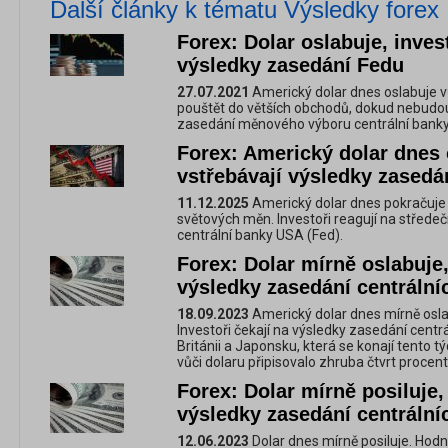
Další články k tématu Výsledky forex
Forex: Dolar oslabuje, invest
výsledky zasedání Fedu
27.07.2021
Americký dolar dnes oslabuje vů
pouštět do větších obchodů, dokud nebudo
zasedání měnového výboru centrální banky 
Forex: Americký dolar dnes 
vstřebávají výsledky zasedá
11.12.2025
Americký dolar dnes pokračuje 
světových měn. Investoři reagují na střed
centrální banky USA (Fed).
Forex: Dolar mírně oslabuje,
výsledky zasedání centrální
18.09.2023
Americký dolar dnes mírně oslab
Investoři čekají na výsledky zasedání centr
Británii a Japonsku, která se konají tento 
vůči dolaru připisovalo zhruba čtvrt proce
Forex: Dolar mírně posiluje, 
výsledky zasedání centrální
12.06.2023
Dolar dnes mírně posiluje. Hod