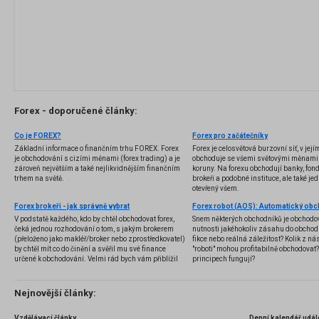
Forex - doporučené články:
Co je FOREX?
Forex pro začátečníky
Základní informace o finančním trhu FOREX. Forex
Forex je celosvětová burzovní síť, v jej
je obchodování s cizími měnami (forex trading) a je
obchoduje se všemi světovými měnami,
zároveň největším a také nejlikvidnějším finančním
koruny. Na forexu obchodují banky, fondy
trhem na světě.
brokeři a podobné instituce, ale také jedn
otevřený všem.
Forex brokeři - jak správně vybrat
V podstatě každého, kdo by chtěl obchodovat forex,
Snem některých obchodníků je obchodo
čeká jednou rozhodování o tom, s jakým brokerem
nutnosti jakéhokoliv zásahu do obchod
(přeloženo jako makléř/broker nebo zprostředkovatel)
fikce nebo reálná záležitost? Kolik z nás
by chtěl mít co do činění a svěřil mu své finance
"roboti" mohou profitabilně obchodovat
určené k obchodování. Velmi rád bych vám přiblížil
principech fungují?
problematiku výběru brokera, rozdíl mezi
jednotlivými typy brokerů a v neposlední řadě uvedu
několik příkladů nejznámějších z nich.
Nejnovější články:
Vzdělávací články
Denní kalendář udál