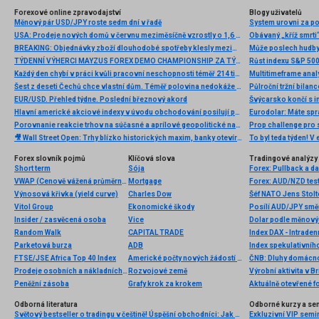
Forexové online zpravodajství
Blogy uživatelů
Měnový pár USD/JPY roste sedm dní v řadě
System urovni za p
USA: Prodeje nových domů v červnu meziměsíčně vzrostly o 1,6 % při očekávání růstu o 4,8 %
Obávaný „kříž smrti“
BREAKING: Objednávky zboží dlouhodobé spotřeby klesly meziměsíčně o více než 6 % 📌
Může poslech hudby
TÝDENNÍ VÝHERCI MAYZUS FOREX DEMO CHAMPIONSHIP ZA TÝDEN 25.2-1.3.2013
Růst indexu S&P 500 
Každý den chybí v práci kvůli pracovní neschopnosti téměř 214 tisíc lidí. Přesto stonáme kratší dobu než před covidem
Multitimeframe ana
Šest z deseti Čechů chce vlastní dům. Téměř polovina nedokáže odhadnout reálné náklady na stavbu
Půlroční tržní bilanc
EUR/USD. Přehled týdne. Poslední březnový akord
Švýcarsko končí s 
Hlavní americké akciové indexy v úvodu obchodování posilují po odložení Trumpových cel
Eurodolar: Máte spr
Porovnanie reakcie trhov na súčasné a aprílové geopolitické napätie
Prop challenge pro s
🎥 Wall Street Open: Trhy blízko historických maxim, banky otevírají výsledkovou sezónu
Forex slovník pojmů
Klíčová slova
Tradingové analýzy 
Short term
Sója
Forex: Pullback a d
VWAP (Cenově vážená průměrná cena)
Mortgage
Forex: AUD/NZD test
Výnosová křivka (yield curve)
Charles Dow
Vitol Group
Ekonomické škody
Posílí AUD/JPY smě
Insider / zasvěcená osoba
Vice
Dolar podle měnových
Random Walk
CAPITAL TRADE
Index DAX - Intraden
Parketová burza
ADB
Index spekulativníh
FTSE/JSE Africa Top 40 Index
Americké počty nových žádostí o podporu v nezaměstnanosti
ČNB: Dluhy domácnos
Prodeje osobních a nákladních automobilů
Rozvojové země
Výrobní aktivita v B
Peněžní zásoba
Grafy krok za krokem
Aktuálně otevřené f
Odborná literatura
Odborné kurzy a se
Světový bestseller o tradingu v češtině! Úspěšní obchodníci: Jak běžní lidé porážejí Wall Street v jeho vlastní hře
Exkluzivní VIP semi