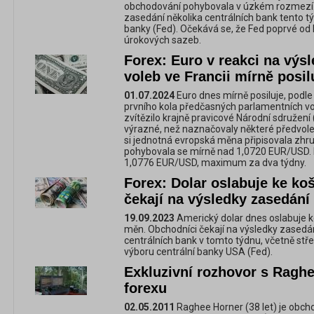
obchodování pohybovala v úzkém rozmezí. I
zasedání několika centrálních bank tento t
banky (Fed). Očekává se, že Fed poprvé od
úrokových sazeb.
Forex: Euro v reakci na výs
voleb ve Francii mírně posil
01.07.2024
Euro dnes mírně posiluje, podle 
prvního kola předčasných parlamentních vol
zvítězilo krajně pravicové Národní sdružení 
výrazné, než naznačovaly některé předvol
si jednotná evropská měna připisovala zhr
pohybovala se mírně nad 1,0720 EUR/USD. 
1,0776 EUR/USD, maximum za dva týdny.
Forex: Dolar oslabuje ke koš
čekají na výsledky zasedání
19.09.2023
Americký dolar dnes oslabuje ke
měn. Obchodníci čekají na výsledky zasedá
centrálních bank v tomto týdnu, včetně s
výboru centrální banky USA (Fed).
Exkluzivní rozhovor s Raghe
forexu
02.05.2011
Raghee Horner (38 let) je obcho