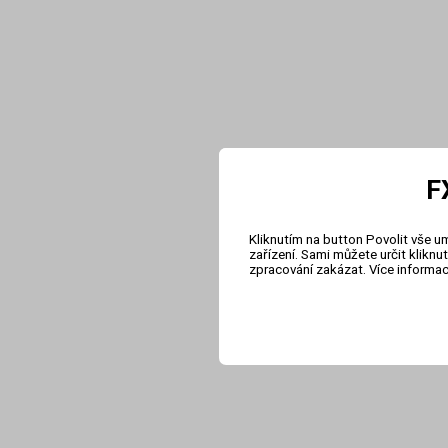
F
Kliknutím na button Povolit vše u
zařízení. Sami můžete určit klikn
zpracování zakázat. Více informa