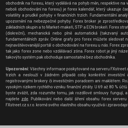
obchodník na forexu, který vydělává na pohyb měn, respektive na v
neboli obchodování na forexu) je forex kalendář, který ukazuje č
volatility a prudké pohyby v finančních trzích. Fundamentální ana
upozornění na nebezpečné pohyby. Forex broker je zprostředkov
základních skupin a to Market-makeři, STP a ECN brokeři. Forex stra
(diskreční), mechanická nebo plně automatická (takzvaný aut
fundamentálních zpráv. Online grafy pro forex můžete sledovat na 
nejnavštěvovanější portál o obchodování na forexu u nás. Forex zprav
tak jako forex zone nebo vzdělávací zóna. Forex robot je jiný náz
takovýto systém pak obchoduje samostatně bez obchodníka.
Upozornění:
Všechny informace poskytované na serveru FXstreet.cz
trzích a neslouží v žádném případě coby konkrétní investiční č
registrovanými brokery či investičním poradcem ani makléřem. Rozd
vysokým rizikem rychlého vzniku finanční ztráty. U 69 až 80 % účtů 
byste zvážit, zda rozumíte tomu, jak rozdílové smlouvy fungují, a
najdete
zde
. Publikování nebo další šíření obsahu forex serveru
FXstreet.cz s.r.o. kromě svého vlastního obsahu využívá i zpravodajs