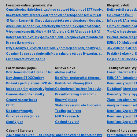
Forexové online zpravodajství
Blogy uživatelů
Cena bitcoinu dále klesá, zatímco spotové bitcoinové ETF fondy zažívají nejhorší týden od konce ledna
Každý den chybí v práci kvůli pracovní neschopnosti téměř 214 tisíc lidí. Přesto stonáme kratší dobu než před covidem
Co čekat od ČNB?
🎥 Ranní komentář: Obrovská poptávka po dluhopisech Googlu, dobré výsledky Airbnb a TradeDesk padá o 24%
Inflace v USA a rost
Akce Fedu se odsouvá, americký trh práce překvapil opět negativně
Fintokei: Pravidlo 
Vývoj cen komodit: Měď (-4,58 %), zlato (-2,88 %) a ropa (-1,8 %)
7 mýtů o investován
Kolega Merkelové: V kyperském plánu B zřejmě chybí miliarda eur
Hra mačky s myšou
EUR/USD: Multitimef
Byty a domy v 1. čtvrtletí zdražovaly pomaleji než loni, chaty rychleji
Jak obtížné je drže
QuantumScape dosahuje milníku a zahajuje výrobu B-vzorků, akcie stoupají
Praktické okénko: D
Fundamentálny výhľad dňa
Co je Dollar-Cost Av
Forex slovník pojmů
Klíčová slova
Tradingové analýzy 
Dow Jones Global Titans 50 Index
Alokace aktiv
Forex: Throwback a 
Dow Jones STOXX indexy
Rozšíření úrokového diferenciálu
EUR/GBP - Intradenn
Dodávka proti placení (DVP, delivery versus payment)
Berkshire Hathaway (BRK)
Denní analýza pro 
Index cen průmyslových výrobců
Obchodování na českém devizovém trhu
5 událostí, které dn
Cenová elasticita nabídky
Pravidlo trailing drawdownu
Komodity: Ceny ropy 
Cenově vážený index
Binary Options
Zlato - Intradenní v
CFTC
Statistiky vašeho obchodování
Analýza hlavních m
Dodatečný margin
Trading na forexu
Denní analýza pro 
Úroková sazba (míra)
MUFG Research
Denní analýza pro 
Čínský jüan
Obchod na zlatě
Denní analýza pro 
Odborná literatura
Odborné kurzy a se
Začínáme na burze - Jak uspět při obchodování na finančních trzích (1. vydání)