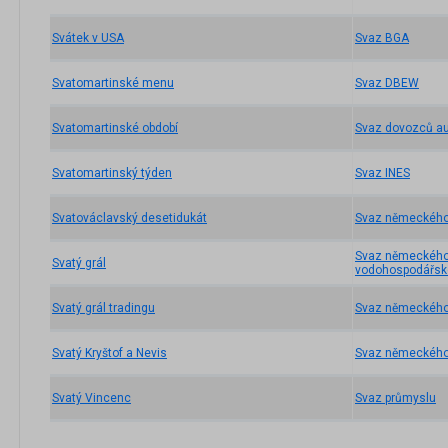
Svátek v USA
Svaz BGA
Svatomartinské menu
Svaz DBEW
Svatomartinské období
Svaz dovozců a
Svatomartinský týden
Svaz INES
Svatováclavský desetidukát
Svaz německého
Svaz německého
Svatý grál
vodohospodářsk
Svatý grál tradingu
Svaz německého
Svatý Kryštof a Nevis
Svaz německého 
Svatý Vincenc
Svaz průmyslu