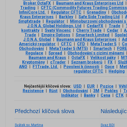
Broker OctaFX
|
Baumann and Kraus Enterprises Ltd
|
Trading
|
CFTC (Commodity Futures Trading Commiss
InfiniCore Ltd.
|
Regulátor CFTC
|
Grenadiny
|
Obchodo
Kraus Enterprises
|
Barkley
|
Safe Side Trading Ltd
|
Smpfxtrade
|
Regulátor
|
Mimoburzovní obchodování s
J.O.N.A. Global Holdings, Ltd
|
CedarFX
|
Trade
|
kontrakty
|
Svatý Vincenc
|
Cherry Trade
|
Cedar
|
A
Trade
|
Empire Options
|
Smartech Limited
|
Spole
J.O.N.A. Global
|
Baumann and Kraus Enterprises
|
Ad
Americký regulátor
|
CFTC
|
CFD
|
MetaTrader 5
|
Co
Obchodování
|
MetaTrader 5 (MT5)
|
Smartech
|
FOR
Regulace
|
Spread
|
Obchodování s cizími měnami
Baumann and Kraus
|
OctaFX
|
Velikost páky
|
M
Kryptoměny
|
cTrader
|
Seznam brokerů
|
FX
|
Služ
ANO
|
F1Trade, Ltd.
|
Povolení k činnosti
|
Opce
|
Met
regulátor CFTC
|
Hedging
Nejčastější klíčová slova:
USD
|
EUR
|
Pozice
|
Výh
Rezistence
|
Růst
|
Obchodování
|
3М
|
Pokles
|
T
Indikátor
|
Banky
|
Cena
|
ČTK
|
Předchozí klíčová slova
Následujíc
Svátek sv. Martina
Svaz BDI