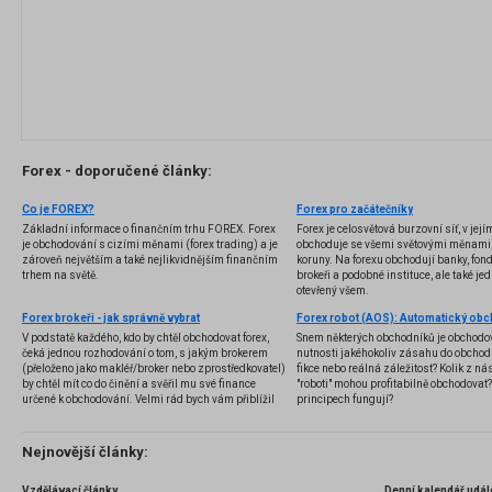
Forex - doporučené články:
Co je FOREX?
Forex pro začátečníky
Základní informace o finančním trhu FOREX. Forex
Forex je celosvětová burzovní síť, v jej
je obchodování s cizími měnami (forex trading) a je
obchoduje se všemi světovými měnami,
zároveň největším a také nejlikvidnějším finančním
koruny. Na forexu obchodují banky, fondy
trhem na světě.
brokeři a podobné instituce, ale také jedn
otevřený všem.
Forex brokeři - jak správně vybrat
V podstatě každého, kdo by chtěl obchodovat forex,
Snem některých obchodníků je obchodo
čeká jednou rozhodování o tom, s jakým brokerem
nutnosti jakéhokoliv zásahu do obchod
(přeloženo jako makléř/broker nebo zprostředkovatel)
fikce nebo reálná záležitost? Kolik z nás
by chtěl mít co do činění a svěřil mu své finance
"roboti" mohou profitabilně obchodovat
určené k obchodování. Velmi rád bych vám přiblížil
principech fungují?
problematiku výběru brokera, rozdíl mezi
jednotlivými typy brokerů a v neposlední řadě uvedu
několik příkladů nejznámějších z nich.
Nejnovější články:
Vzdělávací články
Denní kalendář udál