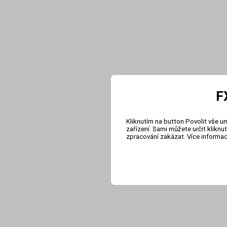
F
Kliknutím na button Povolit vše u
zařízení. Sami můžete určit klikn
zpracování zakázat. Více informa