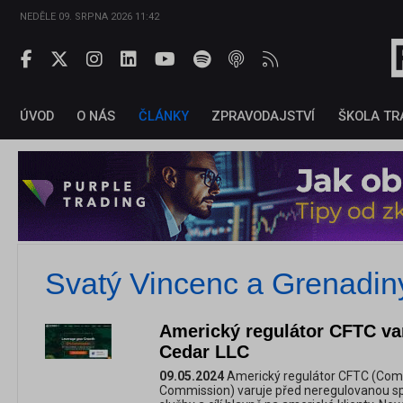
NEDĚLE 09. SRPNA 2026 11:42
ÚVOD
O NÁS
ČLÁNKY
ZPRAVODAJSTVÍ
ŠKOLA TR
Svatý Vincenc a Grenadin
Americký regulátor CFTC va
Cedar LLC
09.05.2024
Americký regulátor CFTC (Com
Commission) varuje před neregulovanou spol