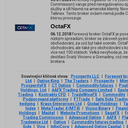
Commission) varuje před neregulovanou spol
služby a cílí hlavně na americké klienty. No
Tallinex. Tento broker ovšem nemá podle CF
kterou provozuje.
OctaFX
06.12.2018
Forexový broker OctaFX je pova
nízkým spreadům, broker se zároveň pyšn
obchodování, za což byl také oceněn. Octa
obchodování, ale také pro obchodování s ko
více než 100 státech. Velká nevýhoda je, že
destilaci Svatý Vincenc a Grenadiny, což ne
brokera.
Související klíčová slova:
Prosperity LLC
|
Forexový br
Ltd
|
Option King
|
The Traders
|
Prosperity
|
Mim
ProsperityFX
|
CT Option
|
Commodity futures
|
Popl
Holdings, Ltd
|
AAFX Trading Company Limited
|
Spol
Trading
|
Kontrakty CFD
|
TradeWiseFX
|
Commodity
Podporované platformy
|
F1Trade
|
Safe Side Tradin
hedging
|
Kraus Enterprises Ltd
|
Global Holdings
|
Ta
Index
|
MetaTrader 4 (MT4)
|
Vision Binary
|
Finanč
Holdings
|
Majitel
|
Website Promotions
|
SageFX
|
F
Trading Commission
|
Advanced Option
|
AAFX
|
Pl
Tradewise Ltd
|
Option
|
Commodity futures trading
|
Side
|
Vice
|
InfiniCore
|
Advanced Option Capital
|