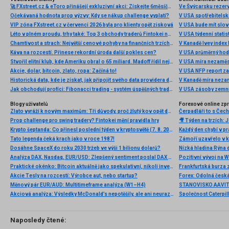
🚀 FXstreet.cz & eToro přinášejí exkluzivní akci: Získejte 6měsíční členství ve VIP zóně ZDARMA
Ve Švýcarsku rezer
Očekávaná hodnota prop výzvy: Kdy se nákup challenge vyplatí?
V USA spotřebitelsk
VIP zóna FXstreet.cz v červenci 2026 byla pro klienty opět zisková
V USA bude mít slo
Léto v plném proudu, trhy také: Top 3 obchody traderů Fintokei na indexech a zlatě
V USA týdenní statist
Chamtivost a strach: Největší cenové pohyby na finančních trzích (červenec 2026)
V Kanadě Ivey index
Káva na rozcestí. Přinese rekordní úroda další pokles cen?
V USA průměrný hod
Stvořil elitní klub, kde Ameriku obral o 65 miliard. Madoff řídil největší Ponzi dějin
V USA míra nezaměs
Akcie, dolar, bitcoin, zlato, ropa: Začíná to!
V USA NFP report z
Historická data, kde je získat, jak připojit svého data providera do MultiCharts a proč je budeme potřebovat? (4. díl)
V Kanadě míra neza
Jak obchodují profíci: Fibonacci trading - systém úspěšných traderů
V USA zásoby zemní
Blogy uživatelů
Forexové online zp
Zlato vyráží k novým maximům: Tři důvody, proč žlutý kov opět dominuje
Prop challenge pro swing tradery? Fintokei mění pravidla hry
Krypto šeptanda: Co přinesl poslední týden v kryptosvětě (7. 8. 2026)
Tato legenda čeká krach jako v roce 1987!
Dosáhne SpaceX do roku 2030 tržeb ve výši 1 bilionu dolarů?
Nízká hladina Rýna 
Analýza DAX, Nasdaq, EUR/USD: Zlepšený sentiment poslal DAX na nová maxima
Pozitivní vývoj na Wa
Praktické okénko: Bitcoin aktuálně jako spekulativní, nikoli investiční aktivum
Frankfurtská burza 
Akcie Tesly na rozcestí: Výrobce aut, nebo startup?
Měnový pár EUR/AUD: Multitimeframe analýza (W1–H4)
Akciová analýza: Výsledky McDonald’s nepotěšily, ale ani neurazily. Jakou vizi společnost prezentovala?
Naposledy čtené: