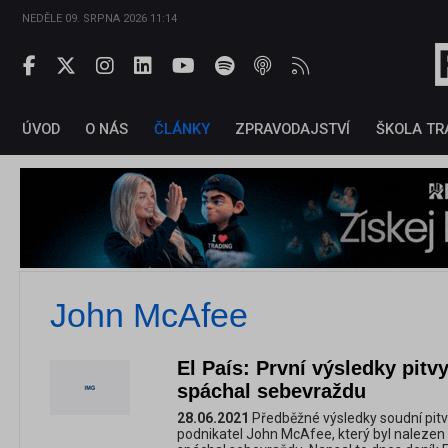
NEDĚLE 09. SRPNA 2026 11:14
ÚVOD
O NÁS
ČLÁNKY
ZPRAVODAJSTVÍ
ŠKOLA TR
John McAfee
El País: První výsledky pitv
spáchal sebevraždu
28.06.2021
Předběžné výsledky soudní pitvy
podnikatel John McAfee, který byl nalezen 