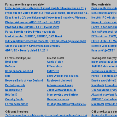
Forexové online zpravodajství
Blogy uživatelů
Erste: Autonomous Research mírně zvýšily cílovou cenu na 81,75 EUR při stávajícím doporučení
Proč upadly akcie Ap
Francouzské volby: Marine Le Penová skončila, ale levice má na euro velký vliv
Nedělní příprava: F
Káva klesá o 2 % pod tlakem vyšší očekávané nabídky z Vietnamu 📉
Největší IPO v histo
Předpověď pro pár AUD/USD na 6. září 2022
Německo ztrácí své
Prognóza pro GBP/USD na 31. května 2024
Forex - obchodné h
Forex: Euro již na úvod týdne neztrácelo
Jak na Fibonacci re
Market Insider: EURUSD, GBPUSD, DAX, Brent
FX Solutions, FXCM,
Odliv kapitálu z emerging markets již kompletně neguje evropské a japonské QE
FXPro, ACM - AC Mar
Steenovy zápisky: Když změna není změnou
GBP/USD – Denní pohled 2.4.2014
Kam směřuje XTB?
Forex slovník pojmů
Klíčová slova
Tradingové analýzy 
Real-time
Apple Vision
Index spekulativníh
Reflace
Příkazy buy
S&P 500 - Intradenn
Kompenzační obchod
XMR/USD
Technická analýza: 
Exit
Letní výsledková sezóna
Forex: Technická a
Reserve Bank of New Zealand
Rozložení obchodů
Důvěra spotřebitelů
Parita kupní síly
Autorizované banky
5 událostí, které dn
Nákupní kurz
Jak investovat do půdy
Býk (bull)
Inverze výnosové křivky
Aktuálně otevřené f
Country Funds
Uvedení na burzu
GBP/USD - Intradenn
Formace Hammer
Růst spotřebitelských cen v Německu
5 událostí, které dn
Odborná literatura
Odborné kurzy a se
Začínáme na burze - Jak uspět při obchodování na finančních trzích (1. vydání)
Juniorská škola trad