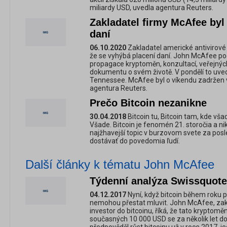
miliardy USD, uvedla agentura Reuters.
Zakladatel firmy McAfee byl
daní
06.10.2020
Zakladatel americké antivirové
že se vyhýbá placení daní. John McAfee pod
propagace kryptoměn, konzultací, veřejných
dokumentu o svém životě. V pondělí to uved
Tennessee. McAfee byl o víkendu zadržen 
agentura Reuters.
Prečo Bitcoin nezanikne
30.04.2018
Bitcoin tu, Bitcoin tam, kde vš
Všade. Bitcoin je fenomén 21. storočia a ni
najžhavejší topic v burzovom svete za posl
dostávať do povedomia ľudí.
Další články k tématu John McAfee
Týdenní analýza Swissquote
04.12.2017
Nyní, když bitcoin během roku po
nemohou přestat mluvit. John McAfee, zak
investor do bitcoinu, říká, že tato kryptom
současných 10 000 USD se za několik let do