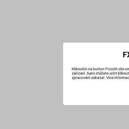
F
Kliknutím na button Povolit vše u
zařízení. Sami můžete určit klikn
zpracování zakázat. Více informa