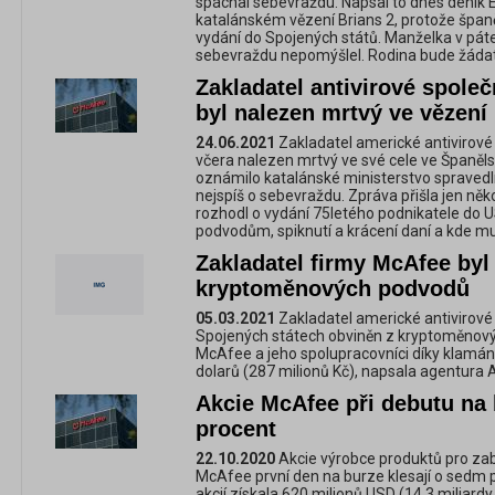
spáchal sebevraždu. Napsal to dnes deník 
katalánském vězení Brians 2, protože špan
vydání do Spojených států. Manželka v pát
sebevraždu nepomýšlel. Rodina bude žádat
Zakladatel antivirové spole
byl nalezen mrtvý ve vězení
24.06.2021
Zakladatel americké antivirové
včera nalezen mrtvý ve své cele ve Španělsk
oznámilo katalánské ministerstvo spravedln
nejspíš o sebevraždu. Zpráva přišla jen něk
rozhodl o vydání 75letého podnikatele do U
podvodům, spiknutí a krácení daní a kde mu 
Zakladatel firmy McAfee byl
kryptoměnových podvodů
05.03.2021
Zakladatel americké antivirové
Spojených státech obviněn z kryptoměnový
McAfee a jeho spolupracovníci díky klamání 
dolarů (287 milionů Kč), napsala agentura 
Akcie McAfee při debutu na 
procent
22.10.2020
Akcie výrobce produktů pro za
McAfee první den na burze klesají o sedm p
akcií získala 620 milionů USD (14,3 miliardy 