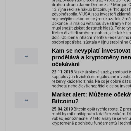
předpověděl růst bitcoinu už v roce 2017, je
druhou stranu Jamie Dimon z JP Morgan Ch
13. října řekl, že nákup bitcoinu je "hloupo
zdvojnásobila. V USA jsou investoři zklam
nejnovějšími ekonomickými ukazateli. Změna
Dokonce i s malou většinou své strany v h
musí snažit získat dostatek hlasů. Tento tý
třetím čtvrtletí směrem nahoru, ale také k
dolů. Oblíbená inflační měřítka Federálního
osobní spotřeba, zůstala v říjnu stabilní na 
Kam se nevyplatí investovat
prodělává a kryptoměny nena
očekávání
22.11.2018
Nízké úrokové sazby, rostoucí in
kapitálových trzích či neregulované investi
rezervy každého z nás. Na co je dobré dát s
hodnotu nebo člověk nepřišel o celou invest
Market alert: Můžeme očekáv
Bitcoinu?
25.04.2019
Bitcoin opět rychle roste. Z pro
mohl by mít našlápnuto k dalším ziskům. D
vůbec jednoznačné. V této analýze se věnu
kryptoměně z pohledu fundamentů i techni