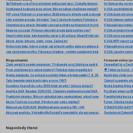
🚀 FXstreet.cz & eToro přinášejí exkluzivní akci: Získejte 6měsíční členství ve VIP zóně ZDARMA
Ve Švýcarsku rezer
Očekávaná hodnota prop výzvy: Kdy se nákup challenge vyplatí?
V USA spotřebitelsk
VIP zóna FXstreet.cz v červenci 2026 byla pro klienty opět zisková
V USA bude mít slo
Léto v plném proudu, trhy také: Top 3 obchody traderů Fintokei na indexech a zlatě
V USA týdenní statist
Chamtivost a strach: Největší cenové pohyby na finančních trzích (červenec 2026)
V Kanadě Ivey index
Káva na rozcestí. Přinese rekordní úroda další pokles cen?
V USA průměrný hod
Stvořil elitní klub, kde Ameriku obral o 65 miliard. Madoff řídil největší Ponzi dějin
V USA míra nezaměs
Akcie, dolar, bitcoin, zlato, ropa: Začíná to!
V USA NFP report z
Historická data, kde je získat, jak připojit svého data providera do MultiCharts a proč je budeme potřebovat? (4. díl)
V Kanadě míra neza
Jak obchodují profíci: Fibonacci trading - systém úspěšných traderů
V USA zásoby zemní
Blogy uživatelů
Forexové online zp
Zlato vyráží k novým maximům: Tři důvody, proč žlutý kov opět dominuje
Prop challenge pro swing tradery? Fintokei mění pravidla hry
Krypto šeptanda: Co přinesl poslední týden v kryptosvětě (7. 8. 2026)
Tato legenda čeká krach jako v roce 1987!
Dosáhne SpaceX do roku 2030 tržeb ve výši 1 bilionu dolarů?
Nízká hladina Rýna 
Analýza DAX, Nasdaq, EUR/USD: Zlepšený sentiment poslal DAX na nová maxima
Pozitivní vývoj na Wa
Praktické okénko: Bitcoin aktuálně jako spekulativní, nikoli investiční aktivum
Frankfurtská burza 
Akcie Tesly na rozcestí: Výrobce aut, nebo startup?
Měnový pár EUR/AUD: Multitimeframe analýza (W1–H4)
Akciová analýza: Výsledky McDonald’s nepotěšily, ale ani neurazily. Jakou vizi společnost prezentovala?
Naposledy čtené: