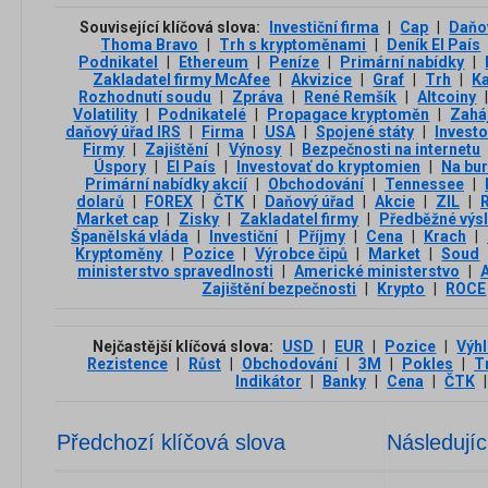
Související klíčová slova:
Investiční firma
|
Cap
|
Daňo
Thoma Bravo
|
Trh s kryptoměnami
|
Deník El País
Podnikatel
|
Ethereum
|
Peníze
|
Primární nabídky
|
Zakladatel firmy McAfee
|
Akvizice
|
Graf
|
Trh
|
Ka
Rozhodnutí soudu
|
Zpráva
|
René Remšík
|
Altcoiny
Volatility
|
Podnikatelé
|
Propagace kryptoměn
|
Zahá
daňový úřad IRS
|
Firma
|
USA
|
Spojené státy
|
Investo
Firmy
|
Zajištění
|
Výnosy
|
Bezpečnosti na internetu
Úspory
|
El País
|
Investovať do kryptomien
|
Na bu
Primární nabídky akcií
|
Obchodování
|
Tennessee
|
dolarů
|
FOREX
|
ČTK
|
Daňový úřad
|
Akcie
|
ZIL
|
Market cap
|
Zisky
|
Zakladatel firmy
|
Předběžné výs
Španělská vláda
|
Investiční
|
Příjmy
|
Cena
|
Krach
|
Kryptoměny
|
Pozice
|
Výrobce čipů
|
Market
|
Soud
ministerstvo spravedlnosti
|
Americké ministerstvo
|
Zajištění bezpečnosti
|
Krypto
|
ROCE
Nejčastější klíčová slova:
USD
|
EUR
|
Pozice
|
Výh
Rezistence
|
Růst
|
Obchodování
|
3М
|
Pokles
|
T
Indikátor
|
Banky
|
Cena
|
ČTK
|
Předchozí klíčová slova
Následujíc