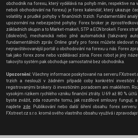
obchodník na forexu, který vydělává na pohyb měn, respektive na v
neboli obchodování na forexu) je forex kalendář, který ukazuje č
volatility a prudké pohyby v finančních trzích. Fundamentální ana
upozornění na nebezpečné pohyby. Forex broker je zprostředkov
základních skupin a to Market-makeři, STP a ECN brokeři. Forex stra
(diskreční), mechanická nebo plně automatická (takzvaný aut
fundamentálních zpráv. Online grafy pro forex můžete sledovat na 
nejnavštěvovanější portál o obchodování na forexu u nás. Forex zprav
tak jako forex zone nebo vzdělávací zóna. Forex robot je jiný náz
takovýto systém pak obchoduje samostatně bez obchodníka.
Upozornění:
Všechny informace poskytované na serveru FXstreet.cz
trzích a neslouží v žádném případě coby konkrétní investiční č
registrovanými brokery či investičním poradcem ani makléřem. Rozd
vysokým rizikem rychlého vzniku finanční ztráty. U 69 až 80 % účtů 
byste zvážit, zda rozumíte tomu, jak rozdílové smlouvy fungují, a
najdete
zde
. Publikování nebo další šíření obsahu forex serveru
FXstreet.cz s.r.o. kromě svého vlastního obsahu využívá i zpravodajs