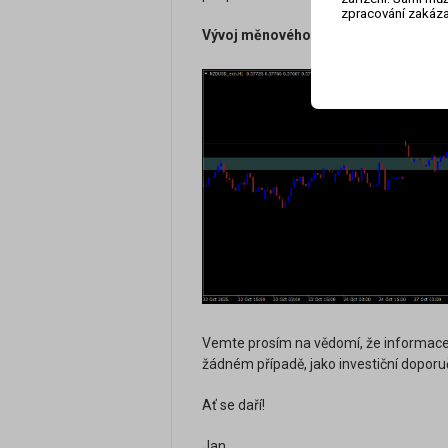
zpracování zakáza
Vývoj měnového páru NZD/USD na ho
Vemte prosím na vědomí, že informace 
žádném případě, jako investiční doporu
Ať se daří!
Jan