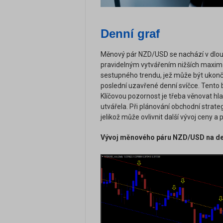
Denní graf
Měnový pár NZD/USD se nachází v dlouh
pravidelným vytvářením nižších maxim 
sestupného trendu, jež může být ukonč
poslední uzavřené denní svíčce. Tento 
Klíčovou pozornost je třeba věnovat hl
utvářela. Při plánování obchodní strate
jelikož může ovlivnit další vývoj ceny a
Vývoj měnového páru NZD/USD na de