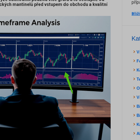
příp
ických mantinelů před vstupem do obchodu a kvalitní
Bliž
Ka
V
F
K
T
O
V
B
B
K
A