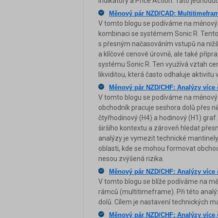
indikátory a Price Action. Tato jedno
Měnový pár NZD/CAD: Multitimeframe
V tomto blogu se podíváme na měnový
kombinaci se systémem Sonic R. Tento 
s přesným načasováním vstupů na nižšíc
a klíčové cenové úrovně, ale také připr
systému Sonic R. Ten využívá vztah cen
likviditou, která často odhaluje aktivitu
Měnový pár NZD/CHF: Analýzy více 
V tomto blogu se podíváme na měnový 
obchodník pracuje seshora dolů přes n
čtyřhodinový (H4) a hodinový (H1) graf
širšího kontextu a zároveň hledat přes
analýzy je vymezit technické mantinely 
oblasti, kde se mohou formovat obchod
nesou zvýšená rizika.
Měnový pár NZD/CHF: Analýzy více 
V tomto blogu se blíže podíváme na m
rámců (multitimeframe). Při této analý
dolů. Cílem je nastavení technických m
Měnový pár NZD/CHF: Analýzy více 