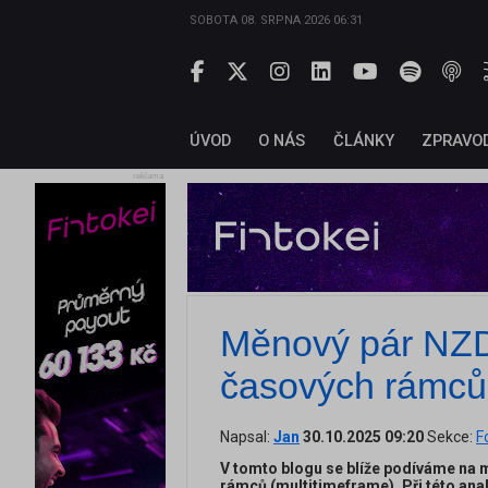
SOBOTA 08. SRPNA 2026 06:31
ÚVOD
O NÁS
ČLÁNKY
ZPRAVO
reklama
Měnový pár NZD
časových rámců
Napsal:
Jan
30.10.2025 09:20
Sekce:
F
V tomto blogu se blíže podíváme na 
rámců (multitimeframe). Při této ana