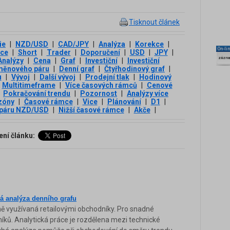
Tisknout článek
ie
|
NZD/USD
|
CAD/JPY
|
Analýza
|
Korekce
|
On-li
ce
|
Short
|
Trader
|
Doporučení
|
USD
|
JPY
|
zázn
Analýzy
|
Cena
|
Graf
|
Investiční
|
Investiční
měnového páru
|
Denní graf
|
Čtyřhodinový graf
|
u
|
Vývoj
|
Další vývoj
|
Prodejní tlak
|
Hodinový
Multitimeframe
|
Více časových rámců
|
Cenové
Pokračování trendu
|
Pozornost
|
Analýzy více
 zóny
|
Časové rámce
|
Vice
|
Plánování
|
D1
|
 páru NZD/USD
|
Nižší časové rámce
|
Akče
|
ení článku:
 analýza denního grafu
ě využívaná retailovými obchodníky. Pro snadné
níků. Analytická práce je rozdělena mezi technické