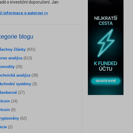
adě o investiční doporučení. Jan
ší informace o autorovi >>
tegorie blogu
šechny články
(831)
orex analýza
(613)
omodity
(26)
echnická analýza
(39)
bchodní systémy
(3)
šeobecné
(27)
itcoin
(14)
itcoin
(0)
ryptoměny
(62)
kcie
(2)