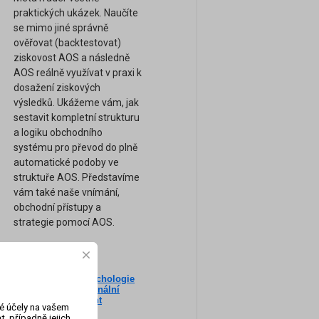
praktických ukázek. Naučíte
se mimo jiné správně
ověřovat (backtestovat)
ziskovost AOS a následně
AOS reálně využívat v praxi k
dosažení ziskových
výsledků. Ukážeme vám, jak
sestavit kompletní strukturu
a logiku obchodního
systému pro převod do plně
automatické podoby ve
struktuře AOS. Představíme
vám také naše vnímání,
obchodní přístupy a
strategie pomocí AOS.
Nový seminář: Psychologie
ne
tradingu a profesionální
am
Money-Management
vé účely na vašem
(Záznam semináře)
, případně jejich