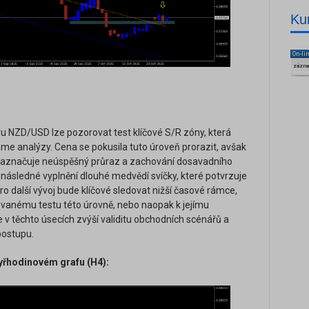
Ku
On-li
zázn
 NZD/USD lze pozorovat test klíčové S/R zóny, která
rame analýzy. Cena se pokusila tuto úroveň prorazit, avšak
 naznačuje neúspěšný průraz a zachování dosavadního
následné vyplnění dlouhé medvědí svíčky, které potvrzuje
Pro další vývoj bude klíčové sledovat nižší časové rámce,
ovanému testu této úrovně, nebo naopak k jejímu
v těchto úsecích zvýší validitu obchodních scénářů a
postupu.
řhodinovém grafu (H4):