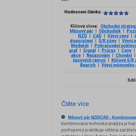
Hodnocení článku:
Klíčová slova:
Obchodní strateg
Měnový pár
|
Obchodník
|
Pozi
NZD
|
CAD
|
Vývoj ceny
|
doporučení
|
S/R zóny
|
Vývoj 
Medvědi
|
Pokračování pokles
graf
|
Signál
|
Průraz
|
Ceny
|
akce
|
Načasování
|
Chování
|
časových rámců
|
Klíčové S/R
Bearish
|
Vývoj měnového
Sdíl
Čtěte více
Měnový pár NZD/CAD - Kombinovaná
Kombinovaná technická analýza je hojn
pochopení ji praktikuje většina začáteč