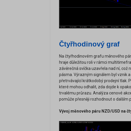
Čtyřhodinový graf
Na čtyřhodinovém grafu měnového páru
hraje důležitou roli v rámci multitimef
závěrečná svíčka uzavřela nad ní, což
pásma. Výrazným signálem byl vznik a 
přetrvávající krátkodobý prodejní tlak. 
které mohou odhalit, zda dojde k opak
trvalému průrazu. Analýza cenové akce 
pomůže přesněji rozhodnout o dalším 
Vývoj měnového páru NZD/USD na čty