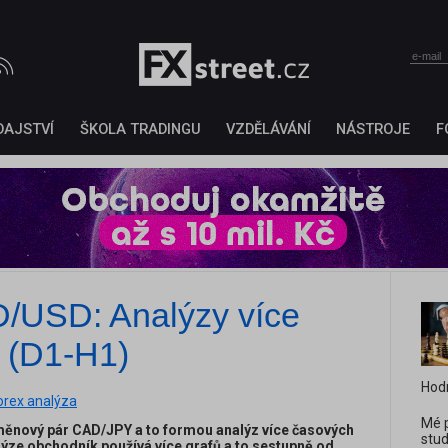
DAJSTVÍ
ŠKOLA TRADINGU
VZDĚLÁVÁNÍ
NÁSTROJE
F
/USD: Analýzy více
 (D1-H1)
Hod
orex analýza
Mé p
měnový pár CAD/JPY a to formou analýz více časových
stud
lýze obchodník používá více grafů a to sestupně od