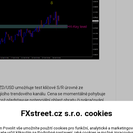
D/USD umožňuje test klíčové S/R úrovně ze
ajícího trendového kanálu. Cena se momentálně pohybuje
 což představuje potenciální oblast obratu či pokračování
 cenové chování odpovídat hranicím kanálu a potvrzovat
FXstreet.cz s.r.o. cookies
 pozice je vhodné vyčkat na vytvoření sekundární S/R
On-li
it podle níže uvedeného grafického zobrazení. Alternativně
zázn
ku, například na základě svíčkových formací, které
n Povolit vše umožníte použití cookies pro funkční, analytické a marketingo
ete určit kliknutím na Podrobné nastavení, jaké cookies je možné zpracovávat