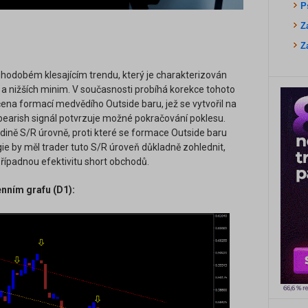
P
Z
Z
odobém klesajícím trendu, který je charakterizován
a nižších minim. V současnosti probíhá korekce tohoto
ena formací medvědího Outside baru, jež se vytvořil na
bearish signál potvrzuje možné pokračování poklesu.
adině S/R úrovně, proti které se formace Outside baru
gie by měl trader tuto S/R úroveň důkladně zohlednit,
 případnou efektivitu short obchodů.
nním grafu (D1):