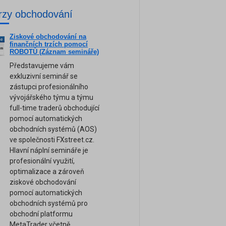
rzy obchodování
Ziskové obchodování na
ne
finančních trzích pomocí
am
ROBOTŮ (Záznam semináře)
Představujeme vám
exkluzivní seminář se
zástupci profesionálního
vývojářského týmu a týmu
full-time traderů obchodující
pomocí automatických
obchodních systémů (AOS)
ve společnosti FXstreet.cz.
Hlavní náplní semináře je
profesionální využití,
optimalizace a zároveň
ziskové obchodování
pomocí automatických
obchodních systémů pro
obchodní platformu
MetaTrader včetně