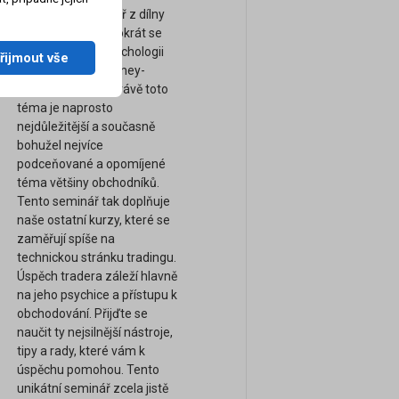
Zcela nový seminář z dílny
FXstreet.cz a tentokrát se
zaměřením na psychologii
řijmout vše
obchodování a money-
management. A právě toto
téma je naprosto
nejdůležitější a současně
bohužel nejvíce
podceňované a opomíjené
téma většiny obchodníků.
Tento seminář tak doplňuje
naše ostatní kurzy, které se
zaměřují spíše na
technickou stránku tradingu.
Úspěch tradera záleží hlavně
na jeho psychice a přístupu k
obchodování. Přijďte se
naučit ty nejsilnější nástroje,
tipy a rady, které vám k
úspěchu pomohou. Tento
unikátní seminář zcela jistě