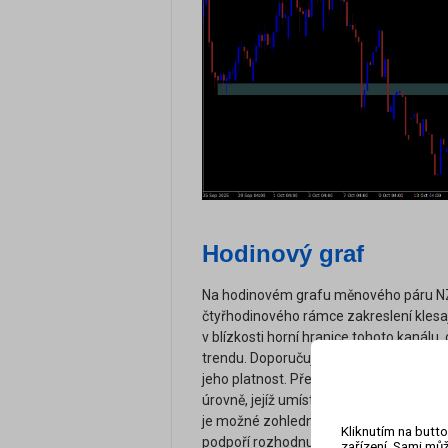
Hodinový graf
Na hodinovém grafu měnového páru NZ
čtyřhodinového rámce zakreslení kles
v blízkosti horní hranice tohoto kanálu,
trendu. Doporučuji sledovat, zda bude
jeho platnost. Před realizací vstupu do
úrovně, jejíž umístění lze přibližně urč
je možné zohlednit jinou obchodní takti
Kliknutím na butto
podpoří rozhodnutí o vstupu.
zařízení. Sami můž