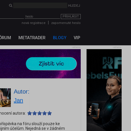
PŘIHLÁSIT
|
nová registrace
zapomenuté heslo
ÓRUM
METATRADER
BLOGY
VIP
reklama
reklama
Autor:
Jan
nocení autora:
říspěvka na fóru slouží pouze ke
ijním účelům. Nejedná se v žádném