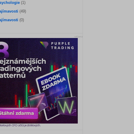
sychologie
(1)
ajímavosti
(49)
ajímavosti
(0)
reklama