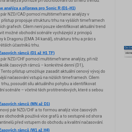
duchá analýza pomůže při obchodování do směru trendu.
 analýza a příprava pro Sonic R (D1–H1)
 pár NZD/CAD pomocí multitimeframe analýzy v
přístup propojuje strukturu trhu na vyšších timeframech
h grafech. Cílem není pouze identifikovat aktuální trend
avit možné obchodní scénáře vycházející z principů
y k Dragonu (EMA 34 kanál), strukturu trhu a práci s
 větších účastníků trhu.
On-li
časových rámců (D1 až H1 TF)
zázn
pár NZD/CHF pomocí multitimeframe analýzy, při níž
ěkolik časových rámců – konkrétně denní (D1),
. Tento přístup umožňuje zasadit aktuální cenový vývoj do
nější načasování vstupů na nižších timeframech. Cílem
trhu, posoudit sílu aktuálního pohybu a identifikovat
ní scénáře – včetně těch protitrendových, které s sebou
časových rámců (MN až D1)
ěnový pár NZD/CHF a to formou analýz více časových
ze obchodník používá více grafů a to sestupně od shora
antinelů před vstupem do obchodu a kvalitní načasování.
časových rámců (W1 až H4)