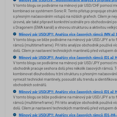
Měnový pár USD/CHF: Multitimeframe analýza a příprava pr
V tomto blogu se podíváme na měnový pár USD/CHF pomocí mu
kombinaci se systémem Sonic R. Tento přístup propojuje struk
s přesným načasováním vstupů na nižších grafech. Cílem je nejen
úrovně, ale také připravit konkrétní scénáře pro obchodování po
s Dragonem (EMA kanál) a vlnovou strukturou a aktivitou velkýc
Měnový pár USD/JPY: Analýza více časových rámců (MN až 
V tomto blogu se blíže podíváme na měnový pár USD/JPY a to 
rámců (multitimeframe). Při této analýze obchodník používá ví
dolů. Cílem je nastavení technických mantinelů před vstupem do
Měnový pár USD/JPY: Analýzy více časových rámců (D1 až H
V tomto blogu se podíváme na měnový pár USD/JPY pomocí mult
obchodník pracuje seshora dolů přes několik časových rámců. 
kombinovat dlouhodobou tržní strukturu s přesným načasováním
vymezit technické mantinely, posoudit sílu trendu a identifikov
obchodních scénářů.
Měnový pár USD/JPY: Analýzy více časových rámců (D1 až H
V tomto blogu se blíže podíváme na měnový pár USD/JPY a to 
rámců (multitimeframe). Při této analýze obchodník používá ví
dolů. Cílem je nastavení technických mantinelů před vstupem do
Měnový pár USD/JPY: Analýzy více časových rámců (D1–H4–