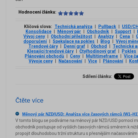
Hodnocení článku:
Klíčová slova:
Technická analýza
|
Pullback
|
USD/C
Konsolidace
|
Měnový pár
|
Obchodník
|
Support
|
Vývoj ceny
|
Obchodní příležitost
|
Analýzy
|
Cena
|
doporučení
|
Spekulace na pokles
|
Blog
|
Vývoj měn
Trendové čáry
|
Denní graf
|
Obchod
|
Technické a
Klesající trendové čáry
|
Čtyřhodinový graf
|
Pokles
Plánování obchodů
|
Ceny
|
Multitimeframe
|
Více č
Vývoje ceny
|
Načasování
|
Vice
|
Plánování
|
Konf
Sdílení článku:
Čtěte více
Měnový pár NZD/USD: Analýza více časových rámců (W1–H1
V tomto blogu se podíváme na měnový pár NZD/USD pomocí mult
obchodník postupuje od vyšších časových rámců směrem k nižš
propojit dlouhodobou tržní strukturu s přesnějším načasování