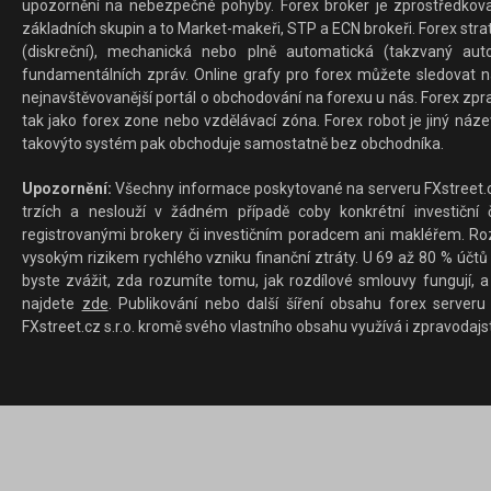
upozornění na nebezpečné pohyby. Forex broker je zprostředkov
základních skupin a to Market-makeři, STP a ECN brokeři. Forex stra
(diskreční), mechanická nebo plně automatická (takzvaný aut
fundamentálních zpráv. Online grafy pro forex můžete sledovat na 
nejnavštěvovanější portál o obchodování na forexu u nás. Forex zprav
tak jako forex zone nebo vzdělávací zóna. Forex robot je jiný náz
takovýto systém pak obchoduje samostatně bez obchodníka.
Upozornění:
Všechny informace poskytované na serveru FXstreet.cz
trzích a neslouží v žádném případě coby konkrétní investiční č
registrovanými brokery či investičním poradcem ani makléřem. Rozd
vysokým rizikem rychlého vzniku finanční ztráty. U 69 až 80 % účtů 
byste zvážit, zda rozumíte tomu, jak rozdílové smlouvy fungují, a
najdete
zde
. Publikování nebo další šíření obsahu forex serveru
FXstreet.cz s.r.o. kromě svého vlastního obsahu využívá i zpravodajs