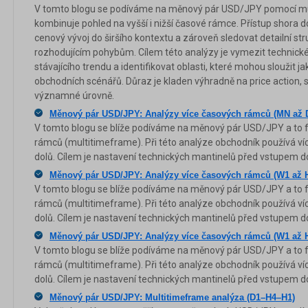
V tomto blogu se podíváme na měnový pár USD/JPY pomocí mul
kombinuje pohled na vyšší i nižší časové rámce. Přístup shora 
cenový vývoj do širšího kontextu a zároveň sledovat detailní st
rozhodujícím pohybům. Cílem této analýzy je vymezit technické 
stávajícího trendu a identifikovat oblasti, které mohou sloužit j
obchodních scénářů. Důraz je kladen výhradně na price action, 
významné úrovně.
Měnový pár USD/JPY: Analýzy více časových rámců (MN až 
V tomto blogu se blíže podíváme na měnový pár USD/JPY a to 
rámců (multitimeframe). Při této analýze obchodník používá ví
dolů. Cílem je nastavení technických mantinelů před vstupem do
Měnový pár USD/JPY: Analýzy více časových rámců (W1 až 
V tomto blogu se blíže podíváme na měnový pár USD/JPY a to 
rámců (multitimeframe). Při této analýze obchodník používá ví
dolů. Cílem je nastavení technických mantinelů před vstupem do
Měnový pár USD/JPY: Analýzy více časových rámců (W1 až 
V tomto blogu se blíže podíváme na měnový pár USD/JPY a to 
rámců (multitimeframe). Při této analýze obchodník používá ví
dolů. Cílem je nastavení technických mantinelů před vstupem do
Měnový pár USD/JPY: Multitimeframe analýza (D1–H4–H1)