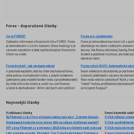
Forex - doporučené články:
Co je FOREX?
Forex pro začátečníky
Základní informace o finančním trhu FOREX. Forex
Forex je celosvětová burzovní síť, v jej
je obchodování s cizími měnami (forex trading) a je
obchoduje se všemi světovými měnami,
zároveň největším a také nejlikvidnějším finančním
koruny. Na forexu obchodují banky, fondy
trhem na světě.
brokeři a podobné instituce, ale také jedn
otevřený všem.
Forex brokeři - jak správně vybrat
V podstatě každého, kdo by chtěl obchodovat forex,
Snem některých obchodníků je obchodo
čeká jednou rozhodování o tom, s jakým brokerem
nutnosti jakéhokoliv zásahu do obchod
(přeloženo jako makléř/broker nebo zprostředkovatel)
fikce nebo reálná záležitost? Kolik z nás
by chtěl mít co do činění a svěřil mu své finance
"roboti" mohou profitabilně obchodovat
určené k obchodování. Velmi rád bych vám přiblížil
principech fungují?
problematiku výběru brokera, rozdíl mezi
jednotlivými typy brokerů a v neposlední řadě uvedu
několik příkladů nejznámějších z nich.
Nejnovější články:
Vzdělávací články
Denní kalendář udál
🚀 FXstreet.cz & eToro přinášejí exkluzivní akci: Získejte 6měsíční členství ve VIP zóně ZDARMA
V USA inflační očeká
Očekávaná hodnota prop výzvy: Kdy se nákup challenge vyplatí?
V USA spotřebitelsk
VIP zóna FXstreet.cz v červenci 2026 byla pro klienty opět zisková
V USA maloobchodní
Léto v plném proudu, trhy také: Top 3 obchody traderů Fintokei na indexech a zlatě
V eurozóně hrubý d