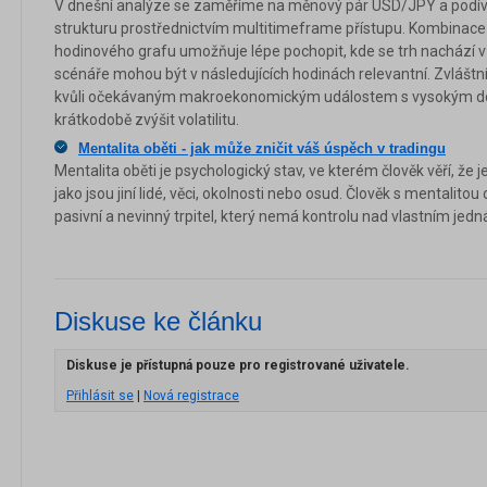
V dnešní analýze se zaměříme na měnový pár USD/JPY a podív
strukturu prostřednictvím multitimeframe přístupu. Kombinace
hodinového grafu umožňuje lépe pochopit, kde se trh nachází v
scénáře mohou být v následujících hodinách relevantní. Zvláštní 
kvůli očekávaným makroekonomickým událostem s vysokým 
krátkodobě zvýšit volatilitu.
Mentalita oběti - jak může zničit váš úspěch v tradingu
Mentalita oběti je psychologický stav, ve kterém člověk věří, že j
jako jsou jiní lidé, věci, okolnosti nebo osud. Člověk s mentalito
pasivní a nevinný trpitel, který nemá kontrolu nad vlastním je
Diskuse ke článku
Diskuse je přístupná pouze pro registrované uživatele.
Přihlásit se
|
Nová registrace