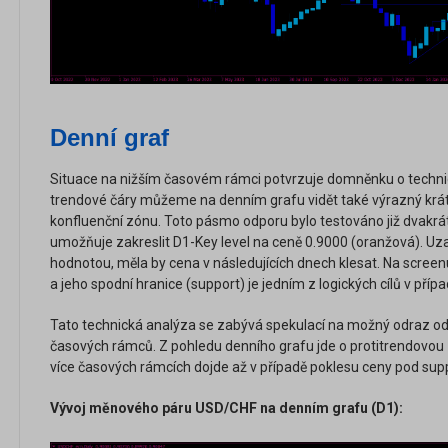
Denní graf
Situace na nižším časovém rámci potvrzuje domněnku o technick
trendové čáry můžeme na denním grafu vidět také výrazný krátk
konfluenční zónu. Toto pásmo odporu bylo testováno již dvakrát
umožňuje zakreslit D1-Key level na ceně 0.9000 (oranžová). Uza
hodnotou, měla by cena v následujících dnech klesat. Na scree
a jeho spodní hranice (support) je jedním z logických cílů v pří
Tato technická analýza se zabývá spekulací na možný odraz od
časových rámců. Z pohledu denního grafu jde o protitrendovou z
více časových rámcích dojde až v případě poklesu ceny pod sup
Vývoj měnového páru USD/CHF na denním grafu (D1):