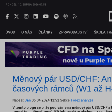
PONDĚLÍ 10. SRPNA 2026 07:58
ÚVOD
O NÁS
ČLÁNKY
ZPRAVODAJSTVÍ
ŠKOLA TR
Měnový pár USD/CHF: Any
časových rámců (W1 až H
Napsal:
Jan
06.04.2024 12:52
Sekce:
Forex analýza
V tomto blogu se blíže podíváme na měnový pár USD/CHF a 
rámců (multitimeframe). Při této analýze obchodník používá 