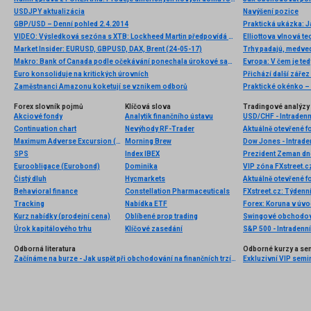
USDJPY aktualizácia
Navýšení pozice
GBP/USD – Denní pohled 2.4.2014
Praktická ukázka: J
VIDEO: Výsledková sezóna s XTB: Lockheed Martin předpovídá vyšší tržby, vrací akcionářům miliardy USD
Market Insider: EURUSD, GBPUSD, DAX, Brent (24-05-17)
Trhy padajú, medved
Makro: Bank of Canada podle očekávání ponechala úrokové sazby na stávajících úrovních
Evropa: V čem je te
Euro konsoliduje na kritických úrovních
Přichází další záře
Zaměstnanci Amazonu koketují se vznikem odborů
Praktické okénko – 
Forex slovník pojmů
Klíčová slova
Tradingové analýzy 
Akciové fondy
Analytik finančního ústavu
USD/CHF - Intradenn
Continuation chart
Nevýhody RF-Trader
Aktuálně otevřené f
Maximum Adverse Excursion (MAE)
Morning Brew
Dow Jones - Intrade
SPS
Index IBEX
Euroobligace (Eurobond)
Dominika
Čistý dluh
Hycmarkets
Aktuálně otevřené f
Behavioral finance
Constellation Pharmaceuticals
FXstreet.cz: Týden
Tracking
Nabídka ETF
Forex: Koruna v úvod
Kurz nabídky (prodejní cena)
Oblíbené prop trading
Swingové obchodov
Úrok kapitálového trhu
Klíčové zasedání
S&P 500 - Intradenní
Odborná literatura
Odborné kurzy a se
Začínáme na burze - Jak uspět při obchodování na finančních trzích (1. vydání)
Exkluzivní VIP semi