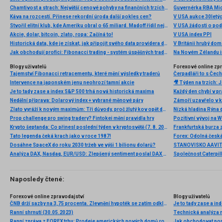
Chamtivost a strach: Největší cenové pohyby na finančních trzích (červenec 2026)
Guvernérka RBA Mic
Káva na rozcestí. Přinese rekordní úroda další pokles cen?
V USA aukce 30letý
Stvořil elitní klub, kde Ameriku obral o 65 miliard. Madoff řídil největší Ponzi dějin
V USA žádosti o po
Akcie, dolar, bitcoin, zlato, ropa: Začíná to!
V USA index PPI
Historická data, kde je získat, jak připojit svého data providera do MultiCharts a proč je budeme potřebovat? (4. díl)
V Británii hrubý do
Jak obchodují profíci: Fibonacci trading - systém úspěšných traderů
Na Novém Zélandu i
Blogy uživatelů
Forexové online zp
Tajemství Fibonacci retracementu, které mění výsledky traderů
Intervence na japonském jenu neohrozí tamní akcie
Je to tady zase a index S&P 500 trhá nová historická maxima
Nedělní příprava: Dolarový index + vybrané měnové páry
Zlato vyráží k novým maximům: Tři důvody, proč žlutý kov opět dominuje
Nízká hladina Rýna 
Prop challenge pro swing tradery? Fintokei mění pravidla hry
Pozitivní vývoj na Wa
Krypto šeptanda: Co přinesl poslední týden v kryptosvětě (7. 8. 2026)
Frankfurtská burza 
Tato legenda čeká krach jako v roce 1987!
Dosáhne SpaceX do roku 2030 tržeb ve výši 1 bilionu dolarů?
Analýza DAX, Nasdaq, EUR/USD: Zlepšený sentiment poslal DAX na nová maxima
Naposledy čtené:
Forexové online zpravodajství
Blogy uživatelů
ČNB drží sazby na 3,75 procenta. Zlevnění hypoték se zatím odkládá
Je to tady zase a i
Ranní shrnutí (30.05.2023)
Ranní zpráva z FOREX trhu: Prodeje amerických nových domů rostou
Jak obchodovat pomo