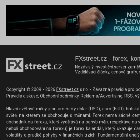
FXstreet.cz - forex, ko
Nezávislý investiční server zaměř
Vzdělávací články, cenové grafy,
Copyright © 2009 - 2026
FXstreet.cz
s.r.o. - Závazná pravidla pro p
Pravidla diskuse
,
Obchodní podmínky
,
Reklama/Advertising
,
RSS
,
Vý
Hlavní světové měny jsou americký dolar (USD), euro (EUR), britská 
světě, na kterém se obchoduje s měnami. Forex nemá žádné centrál
obchodník na forexu, který vydělává na pohyb měn, respektive na v
neboli obchodování na forexu) je forex kalendář, který ukazuje č
volatility a prudké pohyby v finančních trzích. Fundamentální ana