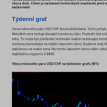
shora dolů. Cílem je nastavení technických mantinelů před 
načasování.
Týdenní graf
Cena měnového páru USD/CHF dlouhodobě klesá. Tento pohyb je 
Aktuálně cena testuje klesající trendovou čáru. Poslední dvě sv
stíny. To může být předzvěst technické reakce na klesající tren
tvořenou konsolidací na nižším časovém rámci. Budeme tedy hle
založenou na reakci cena. Na tomto časovém rámci vidím volný 
nejbližšímu supportu 0.8890.
Vývoj měnového páru USD/CHF na týdenním grafu (W1):