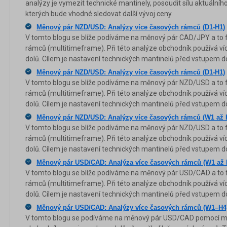
analýzy je vymezit technické mantinely, posoudit sílu aktuálního 
kterých bude vhodné sledovat další vývoj ceny.
Měnový pár NZD/USD: Analýzy více časových rámců (D1-H1)
V tomto blogu se blíže podíváme na měnový pár CAD/JPY a to 
rámců (multitimeframe). Při této analýze obchodník používá ví
dolů. Cílem je nastavení technických mantinelů před vstupem do
Měnový pár NZD/USD: Analýzy více časových rámců (D1-H1)
V tomto blogu se blíže podíváme na měnový pár NZD/USD a to 
rámců (multitimeframe). Při této analýze obchodník používá ví
dolů. Cílem je nastavení technických mantinelů před vstupem do
Měnový pár NZD/USD: Analýzy více časových rámců (W1 až 
V tomto blogu se blíže podíváme na měnový pár NZD/USD a to 
rámců (multitimeframe). Při této analýze obchodník používá ví
dolů. Cílem je nastavení technických mantinelů před vstupem do
Měnový pár USD/CAD: Analýza více časových rámců (W1 až 
V tomto blogu se blíže podíváme na měnový pár USD/CAD a to 
rámců (multitimeframe). Při této analýze obchodník používá ví
dolů. Cílem je nastavení technických mantinelů před vstupem do
Měnový pár USD/CAD: Analýzy více časových rámců (W1–H4
V tomto blogu se podíváme na měnový pár USD/CAD pomocí mul