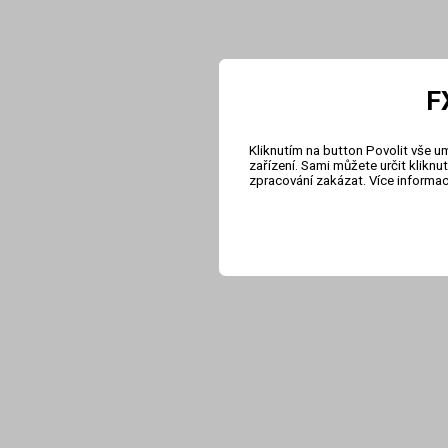
F
Kliknutím na button Povolit vše u
zařízení. Sami můžete určit klikn
zpracování zakázat. Více informa