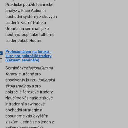
Praktické použití technické
analýzy, Price Action a
obchodní systémy ziskových
traderů. Kromě Patrika
Urbana na semináři jako
host vystoupí také full-time
trader Jakub Hodan.
Profesionálem na forexu -
ne
kurz pro pokročilé tradery
am
(Záznam semináře)
Seminář
Profesionálem na
forexu
je určený pro
absolventy kurzu
Juniorská
škola tradingu
a pro
pokročilé forexové tradery.
Naučíme vás naše ziskové
intradenní a swingové
obchodní strategie a
posuneme vás k vyšším
ziskům. Jedná se o jeden z