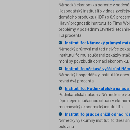
Německá ekonomika poroste v nadcháze
Hospodářský institut Ifo v dnes zveře
domácího produktu (HDP) o 0,9 procenta,
Hlavní prognostik institutu Ifo Timo Wo
problémy v posledním čtvrtletí letošníh
1,3 procenta.
Institut Ifo: Německý průmysl má n
Německý průmysl má teď nejvíce zakáz
institutu Ifo mu současné zakázky stačí
mohl by povzbudit domácí ekonomiku.
Institut Ifo očekává vyšší růst N
Německý hospodářský institut Ifo dnes
rovná dvě procenta...
Institut Ifo: Podnikatelská nálada
Podnikatelská nálada v Německu se v pro
lépe nejen současnou situaci v ekonom
mnichovský ekonomický institut Ifo.
Institut Ifo prudce snížil odhad 
Německý výzkumný institut Ifo dnes sní
polovinu...