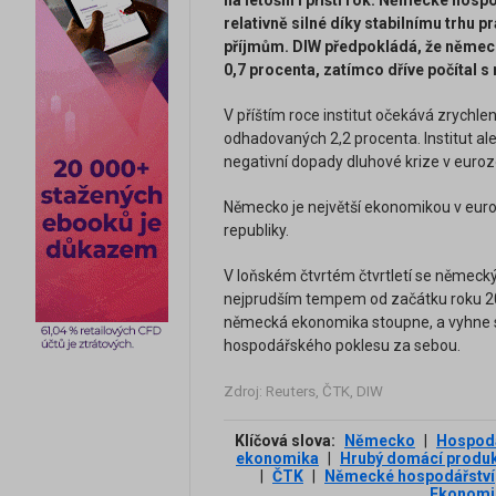
na letošní i příští rok. Německé hosp
relativně silné díky stabilnímu trhu 
příjmům. DIW předpokládá, že němec
0,7 procenta, zatímco dříve počítal s
V příštím roce institut očekává zrychle
odhadovaných 2,2 procenta. Institut al
negativní dopady dluhové krize v euro
Německo je největší ekonomikou v euro
republiky.
V loňském čtvrtém čtvrtletí se německý
nejprudším tempem od začátku roku 200
německá ekonomika stoupne, a vyhne se t
hospodářského poklesu za sebou.
Zdroj: Reuters, ČTK, DIW
Klíčová slova:
Německo
|
Hospodá
ekonomika
|
Hrubý domácí produ
|
ČTK
|
Německé hospodářství
Ekonomi