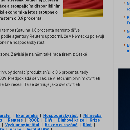
odářství však podle něj zůstává
N
práce a stoupajícím disponibilním
r
ká ekonomika letos stoupne o
P
 růstem o 0,9 procenta.
F
ní tempa růstu na 1,6 procenta namísto dříve
N
e podle agentury Reuters upozornil, že v Německu polevují
v
zóně na hospodářský růst.
E
t
zóně. Závislá je na něm také řada firem z České
 hrubý domácí produkt snížil o 0,6 procenta, tedy
9. Předpokládá se však, že v letošním prvním čtvrtletí
ak recesi. Ta se definuje jako dvě čtvrtletí
řství
|
Ekonomika
|
Hospodářský růst
|
Německá
kt
|
Reuters
|
ROCE
|
DIW
|
Dluhové krize
|
Krize
|
Výzkumný institut
|
Krize v eurozóně
|
Růst
|
ky
|
Práce
|
Institut DIW
|