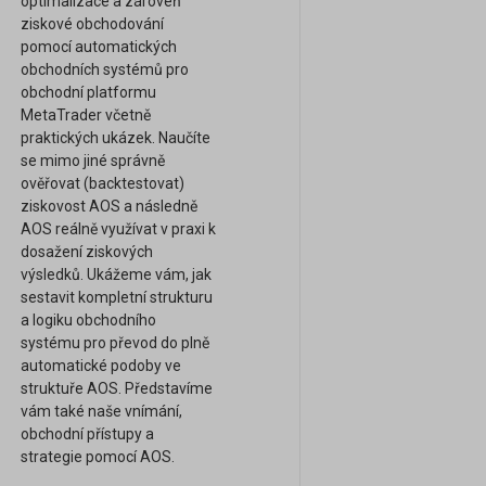
optimalizace a zároveň
ziskové obchodování
pomocí automatických
obchodních systémů pro
obchodní platformu
MetaTrader včetně
praktických ukázek. Naučíte
se mimo jiné správně
ověřovat (backtestovat)
ziskovost AOS a následně
AOS reálně využívat v praxi k
dosažení ziskových
výsledků. Ukážeme vám, jak
sestavit kompletní strukturu
a logiku obchodního
systému pro převod do plně
automatické podoby ve
struktuře AOS. Představíme
vám také naše vnímání,
obchodní přístupy a
strategie pomocí AOS.