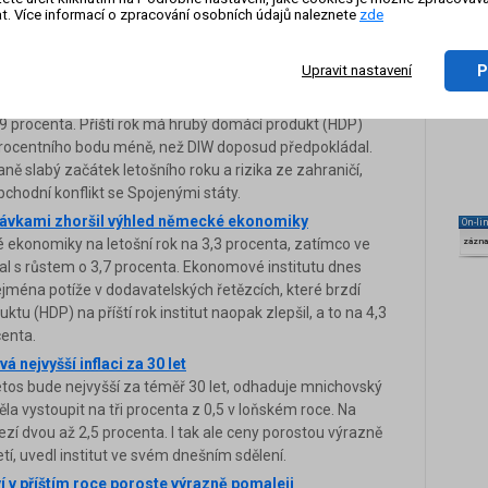
ím roce institut počítá se stagnací. Dodatečný impulz by
t. Více informací o zpracování osobních údajů naleznete
zde
štního investičního fondu o objemu 500 miliard eur (12,5
anným výdajům.
P
Upravit nastavení
 ekonomiky
šil svůj výhled růstu vývoje německé ekonomiky pro
,9 procenta. Příští rok má hrubý domácí produkt (HDP)
 procentního bodu méně, než DIW doposud předpokládal.
 slabý začátek letošního roku a rizika ze zahraničí,
bchodní konflikt se Spojenými státy.
odávkami zhoršil výhled německé ekonomiky
On-li
ké ekonomiky na letošní rok na 3,3 procenta, zatímco ve
zázn
al s růstem o 3,7 procenta. Ekonomové institutu dnes
ejména potíže v dodavatelských řetězcích, které brzdí
u (HDP) na příští rok institut naopak zlepšil, a to na 4,3
enta.
á nejvyšší inflaci za 30 let
etos bude nejvyšší za téměř 30 let, odhaduje mnichovský
ěla vystoupit na tři procenta z 0,5 v loňském roce. Na
zmezí dvou až 2,5 procenta. I tak ale ceny porostou výrazně
etí, uvedl institut ve svém dnešním sdělení.
í v příštím roce poroste výrazně pomaleji