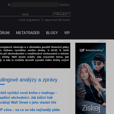
HLEDEJ
PŘIHLÁSIT
|
nová registrace
zapomenuté heslo
ÓRUM
METATRADER
BLOGY
VIP
reklama
reklama
adingové analýzy a zprávy
rávě vychází nová kniha o tradingu -
spěšní obchodníci: Jak běžní lidé
orážejí Wall Street v jeho vlastní hře
IP zóna – na co se nás nejčastěji ptáte