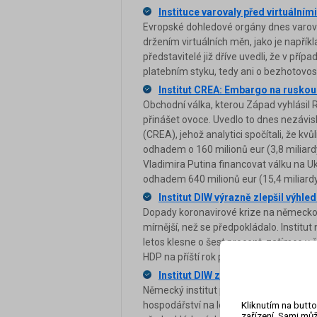
Instituce varovaly před virtuální
Evropské dohledové orgány dnes varov
držením virtuálních měn, jako je napříkl
představitelé již dříve uvedli, že v pří
platebním styku, tedy ani o bezhotovostn
Institut CREA: Embargo na ruskou
Obchodní válka, kterou Západ vyhlásil
přinášet ovoce. Uvedlo to dnes nezávis
(CREA), jehož analytici spočítali, že k
odhadem o 160 milionů eur (3,8 miliar
Vladimira Putina financovat válku na Ukr
odhadem 640 milionů eur (15,4 miliardy
Institut DIW výrazně zlepšil výh
Dopady koronavirové krize na německ
mírnější, než se předpokládalo. Instit
letos klesne o šest procent, zatímco v
HDP na příští rok pak dnes institut zlep
Institut DIW zhoršil výhled německ
Německý institut pro hospodářský výz
hospodářství na letošní i příští rok. V 
Kliknutím na butto
zařízení. Sami můž