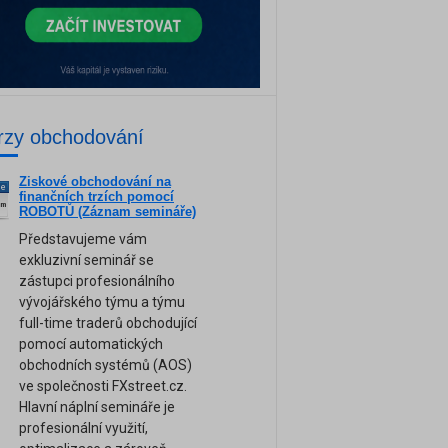
rzy obchodování
Ziskové obchodování na
ne
finančních trzích pomocí
am
ROBOTŮ (Záznam semináře)
Představujeme vám
exkluzivní seminář se
zástupci profesionálního
vývojářského týmu a týmu
full-time traderů obchodující
pomocí automatických
obchodních systémů (AOS)
ve společnosti FXstreet.cz.
Hlavní náplní semináře je
profesionální využití,