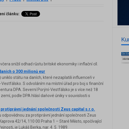
ení článku:
Ku
On-li
zázn
era snížil odhad růstu britské ekonomiky i inflační cíl.
daních o 300 milionů eur
uniklo státu na daních, které nezaplatili influenceři v
estfálsko. S odvoláním na místní úřad pro boj s finanční
entura DPA. Severní Porýní-Vestfálsko je s více než 18
 zemí, podle DPA hlásí daňové úniky v souvislosti s
otiprávní jednání společnosti Zeus capital s.r.o.
u odpovědnou za protiprávní jednání společnosti Zeus
m Kaprova 42/14, 110 00 Praha 1 – Staré Město, spočívající
nosti, je Lukáš Berka, nar. 4. 5. 1989.