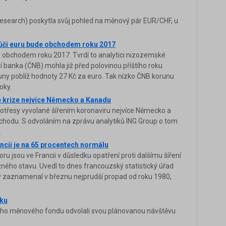
Research) poskytla svůj pohled na měnový pár EUR/CHF, u
vůči euru bude obchodem roku 2017
 obchodem roku 2017. Tvrdí to analytici nizozemské
í banka (ČNB) mohla již před polovinou příštího roku
uny poblíž hodnoty 27 Kč za euro. Tak nízko ČNB korunu
oky.
e krize nejvíce Německo a Kanadu
 otřesy vyvolané šířením koronaviru nejvíce Německo a
 obchodu. S odvoláním na zprávu analytiků ING Group o tom
.
ncii je na 65 procentech normálu
u jsou ve Francii v důsledku opatření proti dalšímu šíření
ného stavu. Uvedl to dnes francouzský statistický úřad
y zaznamenal v březnu nejprudší propad od roku 1980,
cku
ního měnového fondu odvolali svou plánovanou návštěvu