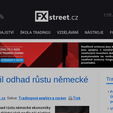
DAJSTVÍ
ŠKOLA TRADINGU
VZDĚLÁVÁNÍ
NÁSTROJE
F
žil odhad růstu německé
Tr
P
Ú
t.cz
Sekce:
Tradingové analýzy a zprávy
Tisk
p
odhad růstu německé ekonomiky
V