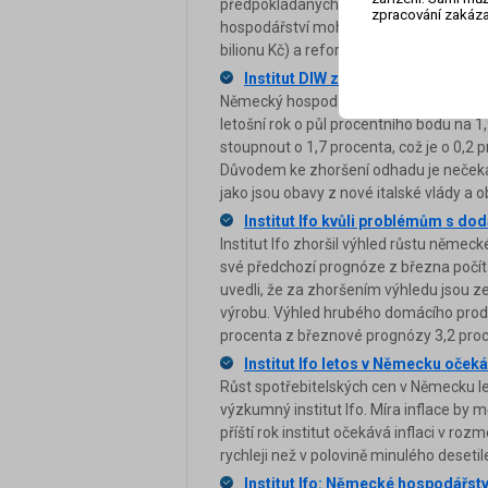
předpokládaných 1,2 procenta. V letošn
zpracování zakáza
hospodářství mohlo přinést zřízení zvlá
bilionu Kč) a reforma ústavy kvůli obr
Institut DIW zhoršil výhled růstu
Německý hospodářský institut DIW zhor
letošní rok o půl procentního bodu na 1
stoupnout o 1,7 procenta, což je o 0,2
Důvodem ke zhoršení odhadu je nečekaně
jako jsou obavy z nové italské vlády a o
Institut Ifo kvůli problémům s d
Institut Ifo zhoršil výhled růstu němec
své předchozí prognóze z března počít
uvedli, že za zhoršením výhledu jsou z
výrobu. Výhled hrubého domácího produkt
procenta z březnové prognózy 3,2 proc
Institut Ifo letos v Německu očekáv
Růst spotřebitelských cen v Německu l
výzkumný institut Ifo. Míra inflace by m
příští rok institut očekává inflaci v ro
rychleji než v polovině minulého desetil
Institut Ifo: Německé hospodářstv