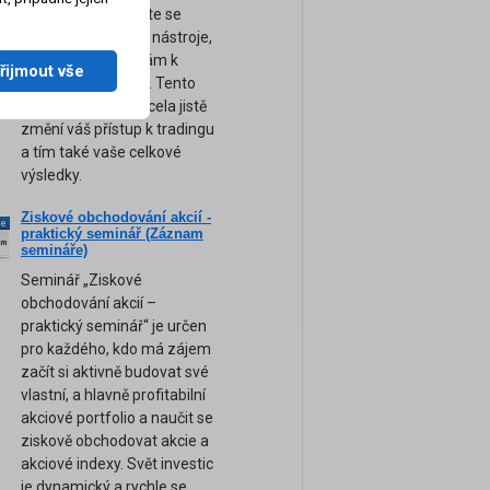
obchodování. Přijďte se
naučit ty nejsilnější nástroje,
tipy a rady, které vám k
řijmout vše
úspěchu pomohou. Tento
unikátní seminář zcela jistě
změní váš přístup k tradingu
a tím také vaše celkové
výsledky.
Ziskové obchodování akcií -
ne
praktický seminář (Záznam
am
semináře)
Seminář „Ziskové
obchodování akcií –
praktický seminář“ je určen
pro každého, kdo má zájem
začít si aktivně budovat své
vlastní, a hlavně profitabilní
akciové portfolio a naučit se
ziskově obchodovat akcie a
akciové indexy. Svět investic
je dynamický a rychle se