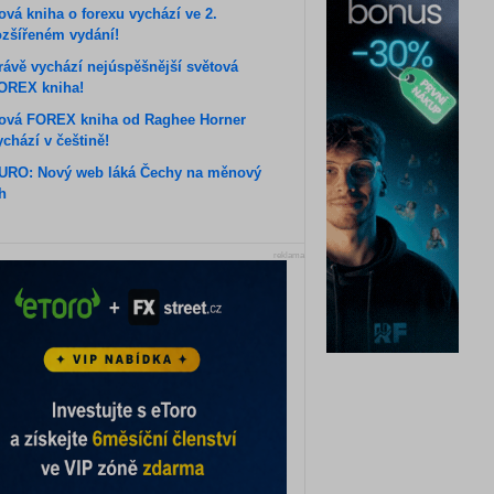
ová kniha o forexu vychází ve 2.
ozšířeném vydání!
rávě vychází nejúspěšnější světová
OREX kniha!
ová FOREX kniha od Raghee Horner
ychází v češtině!
URO: Nový web láká Čechy na měnový
rh
reklama