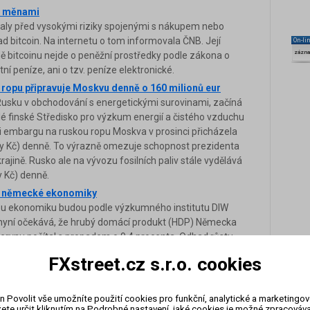
mi měnami
aly před vysokými riziky spojenými s nákupem nebo
ad bitcoin. Na internetu o tom informovala ČNB. Její
On-li
zázn
padě bitcoinu nejde o peněžní prostředky podle zákona o
í peníze, ani o tzv. peníze elektronické.
 ropu připravuje Moskvu denně o 160 milionů eur
 Rusku v obchodování s energetickými surovinami, začíná
lé finské Středisko pro výzkum energií a čistého vzduchu
vůli embargu na ruskou ropu Moskva v prosinci přicházela
dy Kč) denně. To výrazně omezuje schopnost prezidenta
ajině. Rusko ale na vývozu fosilních paliv stále vydělává
 Kč) denně.
led německé ekonomiky
ou ekonomiku budou podle výzkumného institutu DIW
ut nyní očekává, že hrubý domácí produkt (HDP) Německa
 červnu počítal s propadem o 9,4 procenta. Odhad růstu
šil na 4,1 procenta z dříve předpokládaných tří procent.
FXstreet.cz s.r.o. cookies
é ekonomiky na letošní i příští rok
kum (DIW) dnes snížil odhad růstu německého
roce 2026 podle něj poroste ekonomika o 1,1 místo dříve
n Povolit vše umožníte použití cookies pro funkční, analytické a marketingo
ete určit kliknutím na Podrobné nastavení, jaké cookies je možné zpracovávat