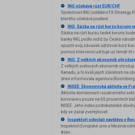
ING očekává růst EUR/CHF
Společnost ING (oddělení FX Strategy 
kterého očekává posílení.
ING: Sázka na růst kurzu koruny 
Sázka na růst kurzu české koruny bude
banky ING, podle nichž by Česká národn
opustit svůj závazek udržovat kurz kor
pomocí intervencí udržuje už téměř tři r
ING: Z velkých ekonomik ohrožuj
Z velkých světových ekonomik ohrožují
Kanadu, a to kvůli jejich závislosti na
dnes informovala agentura Bloomberg
INSEE: Ekonomická aktivita ve Fra
Aktivita domácností i soukromého sektor
koronaviru pouze na 65 procentech běž
INSEE. Jeho index podnikatelské důvěr
kdy se začal zveřejňovat.
Inspektoři odvolali návštěvu v Ře
Inspektoři Evropské unie a Mezinárod
Atén...