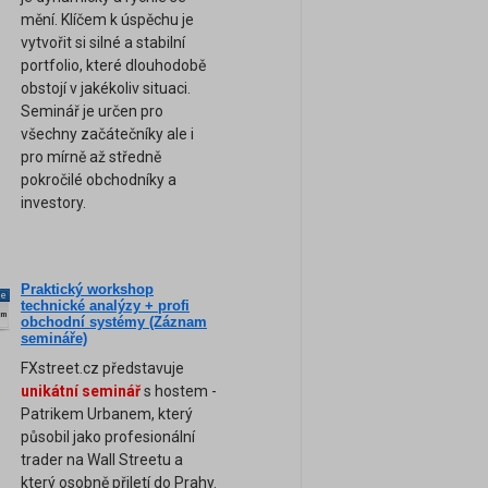
mění. Klíčem k úspěchu je
vytvořit si silné a stabilní
portfolio, které dlouhodobě
obstojí v jakékoliv situaci.
Seminář je určen pro
všechny začátečníky ale i
pro mírně až středně
pokročilé obchodníky a
investory.
Praktický workshop
ne
technické analýzy + profi
am
obchodní systémy (Záznam
semináře)
FXstreet.cz představuje
unikátní seminář
s hostem -
Patrikem Urbanem, který
působil jako profesionální
trader na Wall Streetu a
který osobně přiletí do Prahy.