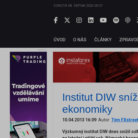
SOBOTA 08. SRPNA 2026 00:57
ÚVOD
O NÁS
ČLÁNKY
ZPRAVO
reklama
Institut DIW sní
ekonomiky
10.04.2013 16:09
Autor:
Tým FXstree
Výzkumný institut DIW dnes snížil 