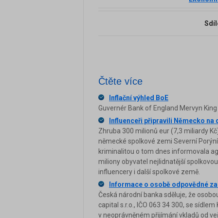
Sdíl
Čtěte více
Inflační výhled BoE
Guvernér Bank of England Mervyn King vč
Influenceři připravili Německo na 
Zhruba 300 milionů eur (7,3 miliardy Kč) 
německé spolkové zemi Severní Porýní-V
kriminalitou o tom dnes informovala ag
miliony obyvatel nejlidnatější spolkovou
influencery i další spolkové země.
Informace o osobě odpovědné za pr
Česká národní banka sděluje, že osobo
capital s.r.o., IČO 063 34 300, se sídle
v neoprávněném přijímání vkladů od veřej