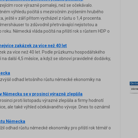
jícím roce výrazně pomaleji, než se očekávalo.
jněném výhledu počítá s meziročním zvýšením hrubého
 ještě v září přitom vycházel z růstu o 1,4 procenta.
llmershäuser to zdůvodnil přetrvávající nejistotou a
o roku. Německá vláda počítá na příští rok s růstem HDP o
ejvíce zakázek za více než 40 let
ek za více než 40 let. Podle průzkumu hospodářského
 na další 4,5 měsíce, a když se obnoví pravidelné dodávky,
ěmecka
 zvýšil odhad letošního růstu německé ekonomiky na
On-li
zázn
 v Německu se v prosinci výrazně zlepšila
sinci proti listopadu výrazně zlepšila a firmy hodnotí
ice, ale také výhled očekávaného vývoje. Dnes to oznámil
růstu Německa
žil odhad růstu německé ekonomiky pro příští rok téměř o