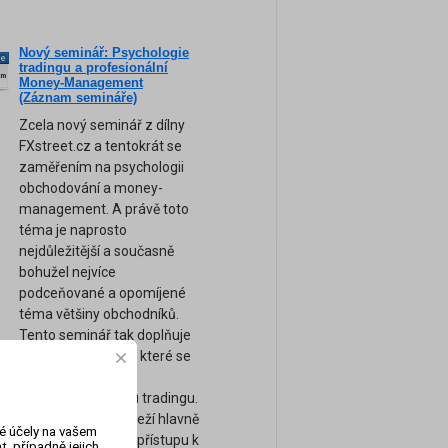
Nový seminář: Psychologie
ne
tradingu a profesionální
am
Money-Management
(Záznam semináře)
Zcela nový seminář z dílny
FXstreet.cz a tentokrát se
zaměřením na psychologii
obchodování a money-
management. A právě toto
téma je naprosto
nejdůležitější a současně
bohužel nejvíce
podceňované a opomíjené
téma většiny obchodníků.
Tento seminář tak doplňuje
naše ostatní kurzy, které se
zaměřují spíše na
technickou stránku tradingu.
Úspěch tradera záleží hlavně
vé účely na vašem
na jeho psychice a přístupu k
, případně jejich