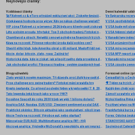
Nejnovější články:
Vzdělávací články
Denní kalendář udál
🚀 FXstreet.cz & eToro přinášejí exkluzivní akci: Získejte 6měsíční členství ve VIP zóně ZDARMA
Ve Švýcarsku rezer
Očekávaná hodnota prop výzvy: Kdy se nákup challenge vyplatí?
V USA spotřebitelsk
VIP zóna FXstreet.cz v červenci 2026 byla pro klienty opět zisková
V USA bude mít slo
Léto v plném proudu, trhy také: Top 3 obchody traderů Fintokei na indexech a zlatě
V USA týdenní statist
Chamtivost a strach: Největší cenové pohyby na finančních trzích (červenec 2026)
V Kanadě Ivey index
Káva na rozcestí. Přinese rekordní úroda další pokles cen?
V USA průměrný hod
Stvořil elitní klub, kde Ameriku obral o 65 miliard. Madoff řídil největší Ponzi dějin
V USA míra nezaměs
Akcie, dolar, bitcoin, zlato, ropa: Začíná to!
V USA NFP report z
Historická data, kde je získat, jak připojit svého data providera do MultiCharts a proč je budeme potřebovat? (4. díl)
V Kanadě míra neza
Jak obchodují profíci: Fibonacci trading - systém úspěšných traderů
V USA zásoby zemní
Blogy uživatelů
Forexové online zp
Zlato vyráží k novým maximům: Tři důvody, proč žlutý kov opět dominuje
Prop challenge pro swing tradery? Fintokei mění pravidla hry
Krypto šeptanda: Co přinesl poslední týden v kryptosvětě (7. 8. 2026)
Tato legenda čeká krach jako v roce 1987!
Dosáhne SpaceX do roku 2030 tržeb ve výši 1 bilionu dolarů?
Nízká hladina Rýna 
Analýza DAX, Nasdaq, EUR/USD: Zlepšený sentiment poslal DAX na nová maxima
Pozitivní vývoj na Wa
Praktické okénko: Bitcoin aktuálně jako spekulativní, nikoli investiční aktivum
Frankfurtská burza 
Akcie Tesly na rozcestí: Výrobce aut, nebo startup?
Měnový pár EUR/AUD: Multitimeframe analýza (W1–H4)
Akciová analýza: Výsledky McDonald’s nepotěšily, ale ani neurazily. Jakou vizi společnost prezentovala?