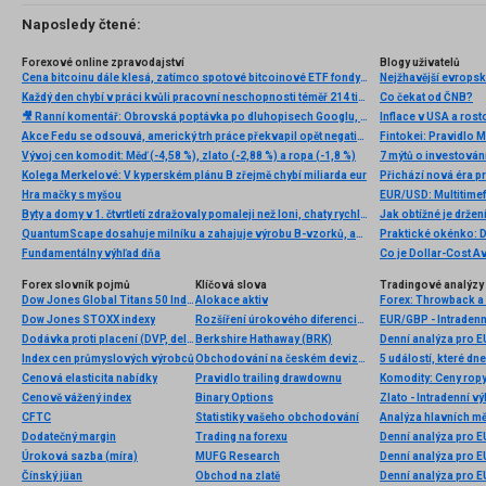
Naposledy čtené:
Forexové online zpravodajství
Blogy uživatelů
Cena bitcoinu dále klesá, zatímco spotové bitcoinové ETF fondy zažívají nejhorší týden od konce ledna
Každý den chybí v práci kvůli pracovní neschopnosti téměř 214 tisíc lidí. Přesto stonáme kratší dobu než před covidem
Co čekat od ČNB?
🎥 Ranní komentář: Obrovská poptávka po dluhopisech Googlu, dobré výsledky Airbnb a TradeDesk padá o 24%
Inflace v USA a rost
Akce Fedu se odsouvá, americký trh práce překvapil opět negativně
Fintokei: Pravidlo 
Vývoj cen komodit: Měď (-4,58 %), zlato (-2,88 %) a ropa (-1,8 %)
7 mýtů o investován
Kolega Merkelové: V kyperském plánu B zřejmě chybí miliarda eur
Hra mačky s myšou
EUR/USD: Multitimef
Byty a domy v 1. čtvrtletí zdražovaly pomaleji než loni, chaty rychleji
Jak obtížné je drže
QuantumScape dosahuje milníku a zahajuje výrobu B-vzorků, akcie stoupají
Praktické okénko: D
Fundamentálny výhľad dňa
Co je Dollar-Cost Av
Forex slovník pojmů
Klíčová slova
Tradingové analýzy 
Dow Jones Global Titans 50 Index
Alokace aktiv
Forex: Throwback a 
Dow Jones STOXX indexy
Rozšíření úrokového diferenciálu
EUR/GBP - Intradenn
Dodávka proti placení (DVP, delivery versus payment)
Berkshire Hathaway (BRK)
Denní analýza pro 
Index cen průmyslových výrobců
Obchodování na českém devizovém trhu
5 událostí, které dn
Cenová elasticita nabídky
Pravidlo trailing drawdownu
Komodity: Ceny ropy 
Cenově vážený index
Binary Options
Zlato - Intradenní v
CFTC
Statistiky vašeho obchodování
Analýza hlavních m
Dodatečný margin
Trading na forexu
Denní analýza pro 
Úroková sazba (míra)
MUFG Research
Denní analýza pro 
Čínský jüan
Obchod na zlatě
Denní analýza pro 