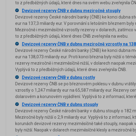
to z předběžných údajů, které dnes na svém webu zveřejnila ČN
Devizové rezervy ČNB v dubnu meziročně stouply
Devizové rezervy České národní banky (ČNB) ke konci dubna st
eur na 137,3 miliardy eur. V porovnání s letošním březnem byly ni
Meziročně i meziměsíčně vzrostly rezervy v dolarech, zatímco v
to z předběžných údajů, které dnes ČNB zveřejnila na webu.
Devizové rezervy ČNB v dubnu meziročně vzrostly na 138
Devizové rezervy České národní banky (ČNB) ke konci dubna mezi
eur na 138,073 miliardy eur. Proti konci března byly nižší o témě
rezervy meziročně i meziměsíčně nižší, v dolarech naopak mezi
Vyplývá to z předběžných údajů, které dnes zveřejnila ČNB.
Devizové rezervy ČNB v dubnu rostly
Devizové rezervy ČNB se po březnovém poklesu v dubnu vrátily k
vzrostly o 1,247 miliardy eur na 65,587 miliardy eur. Rezervy ce
dolarovém a korunovém vyjádření. Vyplývá to z informací, které
Devizové rezervy ČNB v dubnu stouply
Devizové rezervy České národní banky v dubnu stouply o 182 mil
Meziročně byly nižší o 2,9 miliardy eur. Vyplývá to z informací, 
korunách devizové rezervy meziměsíčně také stouply, naopak
byly nižší. Naopak v dolarech meziměsíčně klesly a meziročně by