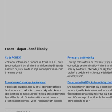
Forex - doporučené články:
Co je FOREX?
Forex pro začátečníky
Základní informace o finančním trhu FOREX. Forex
Forex je celosvětová burzovní síť, v jej
je obchodování s cizími měnami (forex trading) a je
obchoduje se všemi světovými měnami,
zároveň největším a také nejlikvidnějším finančním
koruny. Na forexu obchodují banky, fondy
trhem na světě.
brokeři a podobné instituce, ale také jedn
otevřený všem.
Forex brokeři - jak správně vybrat
V podstatě každého, kdo by chtěl obchodovat forex,
Snem některých obchodníků je obchodo
čeká jednou rozhodování o tom, s jakým brokerem
nutnosti jakéhokoliv zásahu do obchod
(přeloženo jako makléř/broker nebo zprostředkovatel)
fikce nebo reálná záležitost? Kolik z nás
by chtěl mít co do činění a svěřil mu své finance
"roboti" mohou profitabilně obchodovat
určené k obchodování. Velmi rád bych vám přiblížil
principech fungují?
problematiku výběru brokera, rozdíl mezi
jednotlivými typy brokerů a v neposlední řadě uvedu
několik příkladů nejznámějších z nich.