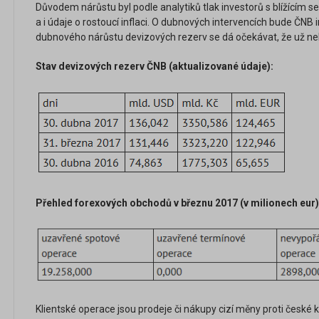
Důvodem nárůstu byl podle analytiků tlak investorů s blížícím
a i údaje o rostoucí inflaci. O dubnových intervencích bude ČNB
dubnového nárůstu devizových rezerv se dá očekávat, že už neb
Stav devizových rezerv ČNB (aktualizované údaje):
Přehled forexových obchodů v březnu 2017 (v milionech eur)
Klientské operace jsou prodeje či nákupy cizí měny proti české