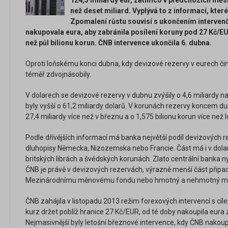
124,5 miliardy eur, zatímco v předchozích měs
než deset miliard. Vyplývá to z informací, kter
Zpomalení růstu souvisí s ukončením intervenč
nakupovala eura, aby zabránila posílení koruny pod 27 Kč/EUR
než půl bilionu korun. ČNB intervence ukončila 6. dubna.
Oproti loňskému konci dubna, kdy devizové rezervy v eurech čini
téměř zdvojnásobily.
V dolarech se devizové rezervy v dubnu zvýšily o 4,6 miliardy n
byly vyšší o 61,2 miliardy dolarů. V korunách rezervy koncem dubn
27,4 miliardy více než v březnu a o 1,575 bilionu korun více než 
Podle dřívějších informací má banka největší podíl devizových r
dluhopisy Německa, Nizozemska nebo Francie. Část má i v dola
britských librách a švédských korunách. Zlato centrální banka 
ČNB je právě v devizových rezervách, výrazně menší část připad
Mezinárodnímu měnovému fondu nebo hmotný a nehmotný ma
ČNB zahájila v listopadu 2013 režim forexových intervencí s cíle
kurz držet poblíž hranice 27 Kč/EUR, od té doby nakoupila eura 
Nejmasivnější byly letošní březnové intervence, kdy ČNB nakoupi