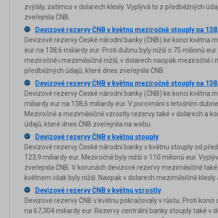
zvýšily, zatímco v dolarech klesly. Vyplývá to z předběžných ú
zveřejnila ČNB.
Devizové rezervy ČNB v květnu meziročně stouply na 138,
Devizové rezervy České národní banky (ČNB) ke konci května me
eur na 138,6 miliardy eur. Proti dubnu byly nižší o 75 milionů eu
meziročně i meziměsíčně nižší, v dolarech naopak meziročně i 
předběžných údajů, které dnes zveřejnila ČNB.
Devizové rezervy ČNB v květnu meziročně stouply na 138,
Devizové rezervy České národní banky (ČNB) ke konci května m
miliardy eur na 138,6 miliardy eur. V porovnání s letošním dubnem
Meziročně a meziměsíčně vzrostly rezervy také v dolarech a ko
údajů, které dnes ČNB zveřejnila na webu.
Devizové rezervy ČNB v květnu stouply
Devizové rezervy České národní banky v květnu stouply od před
123,9 miliardy eur. Meziročně byly nižší o 110 milionů eur. Vyplý
zveřejnila ČNB. V korunách devizové rezervy meziměsíčně také 
květnem však byly nižší. Naopak v dolarech meziměsíčně klesly 
Devizové rezervy ČNB v květnu vzrostly
Devizové rezervy ČNB v květnu pokračovaly v růstu. Proti konci 
na 67,304 miliardy eur. Rezervy centrální banky stouply také v