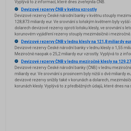
Vyplývá to z informací, které dnes zveřejnila ČNB.
Devizové rezervy ČNB v květnu vzrostly
Devizové rezervy České národní banky v květnu stouply mezimě
128,873 miliardy eur. Ve srovnání s loňským květnem byly vyšší o
dolarech devizové rezervy oproti loňsku klesly, ve srovnání s le
korunovém vyjádření rezervy stouply meziměsíčně i meziročně.
Devizové rezervy ČNB v lednu klesly na 121,8 miliardy eu
Devizové rezervy České národní banky v lednu klesly o 1,55 milia
Meziročně naopak o 25,2 miliardy eur vzrostly. Vyplývá to z info
Devizové rezervy ČNB v lednu meziročně klesly na 129,27
Devizové rezervy České národní banky (ČNB) v lednu meziročně 
miliardy eur. Ve srovnání s prosincem byly nižší o dvě miliardy e
devizové rezervy snížily také v korunách a dolarech, meziměsíčn
korunách klesly. Vyplývá to z předběžných údajů, které dnes n