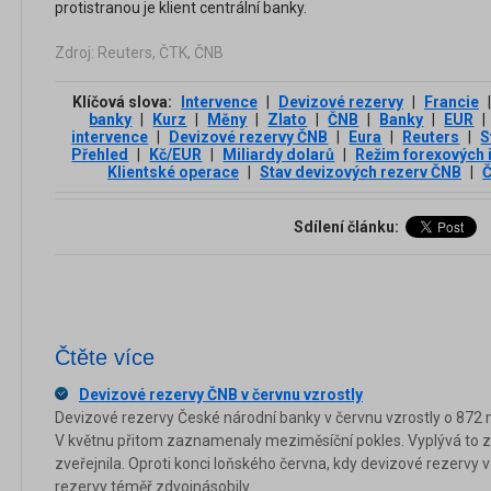
protistranou je klient centrální banky.
Zdroj: Reuters, ČTK, ČNB
Klíčová slova:
Intervence
|
Devizové rezervy
|
Francie
|
banky
|
Kurz
|
Měny
|
Zlato
|
ČNB
|
Banky
|
EUR
|
intervence
|
Devizové rezervy ČNB
|
Eura
|
Reuters
|
S
Přehled
|
Kč/EUR
|
Miliardy dolarů
|
Režim forexových 
Klientské operace
|
Stav devizových rezerv ČNB
|
Sdílení článku:
Čtěte více
Devizové rezervy ČNB v červnu vzrostly
Devizové rezervy České národní banky v červnu vzrostly o 872 mi
V květnu přitom zaznamenaly meziměsíční pokles. Vyplývá to z
zveřejnila. Oproti konci loňského června, kdy devizové rezervy v 
rezervy téměř zdvojnásobily.