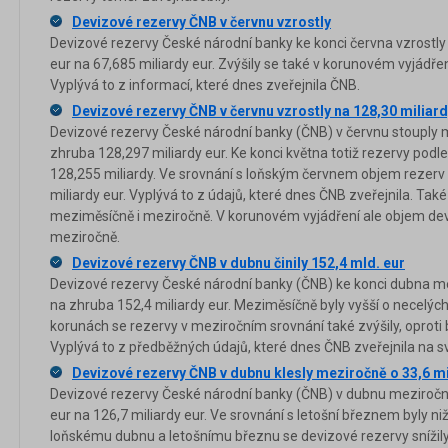
Devizové rezervy ČNB v červnu vzrostly
Devizové rezervy České národní banky ke konci června vzrostly 
eur na 67,685 miliardy eur. Zvýšily se také v korunovém vyjádře
Vyplývá to z informací, které dnes zveřejnila ČNB.
Devizové rezervy ČNB v červnu vzrostly na 128,30 miliard
Devizové rezervy České národní banky (ČNB) v červnu stouply 
zhruba 128,297 miliardy eur. Ke konci května totiž rezervy podle
128,255 miliardy. Ve srovnání s loňským červnem objem rezerv
miliardy eur. Vyplývá to z údajů, které dnes ČNB zveřejnila. Tak
meziměsíčně i meziročně. V korunovém vyjádření ale objem dev
meziročně.
Devizové rezervy ČNB v dubnu činily 152,4 mld. eur
Devizové rezervy České národní banky (ČNB) ke konci dubna mez
na zhruba 152,4 miliardy eur. Meziměsíčně byly vyšší o necelých 
korunách se rezervy v meziročním srovnání také zvýšily, oproti b
Vyplývá to z předběžných údajů, které dnes ČNB zveřejnila na 
Devizové rezervy ČNB v dubnu klesly meziročně o 33,6 mi
Devizové rezervy České národní banky (ČNB) v dubnu meziročně 
eur na 126,7 miliardy eur. Ve srovnání s letošní březnem byly nižší
loňskému dubnu a letošnímu březnu se devizové rezervy snížily 