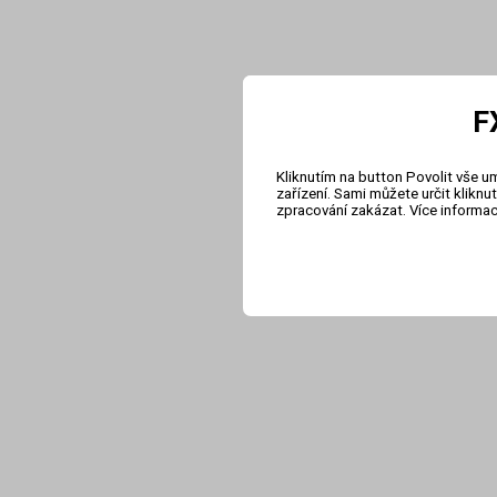
F
Kliknutím na button Povolit vše u
zařízení. Sami můžete určit klikn
zpracování zakázat. Více informa