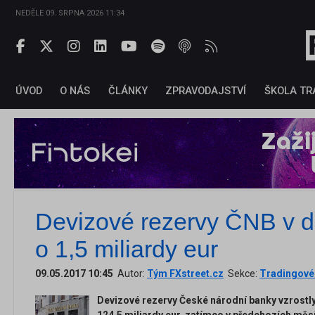
NEDĚLE 09. SRPNA 2026 11:34
ÚVOD
O NÁS
ČLÁNKY
ZPRAVODAJSTVÍ
ŠKOLA TR
Devizové rezervy ČNB v d
o 1,5 miliardy eur
09.05.2017 10:45
Autor:
Tým FXstreet.cz
Sekce:
Tradingové 
Devizové rezervy České národní banky vzrostly 