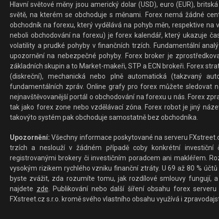
Hlavní světové měny jsou americký dolar (USD), euro (EUR), britská 
světě, na kterém se obchoduje s měnami. Forex nemá žádné centrál
obchodník na forexu, který vydělává na pohyb měn, respektive na v
neboli obchodování na forexu) je forex kalendář, který ukazuje č
volatility a prudké pohyby v finančních trzích. Fundamentální ana
upozornění na nebezpečné pohyby. Forex broker je zprostředkov
základních skupin a to Market-makeři, STP a ECN brokeři. Forex stra
(diskreční), mechanická nebo plně automatická (takzvaný aut
fundamentálních zpráv. Online grafy pro forex můžete sledovat na 
nejnavštěvovanější portál o obchodování na forexu u nás. Forex zprav
tak jako forex zone nebo vzdělávací zóna. Forex robot je jiný náz
takovýto systém pak obchoduje samostatně bez obchodníka.
Upozornění:
Všechny informace poskytované na serveru FXstreet.cz
trzích a neslouží v žádném případě coby konkrétní investiční č
registrovanými brokery či investičním poradcem ani makléřem. Rozd
vysokým rizikem rychlého vzniku finanční ztráty. U 69 až 80 % účtů 
byste zvážit, zda rozumíte tomu, jak rozdílové smlouvy fungují, a
najdete
zde
. Publikování nebo další šíření obsahu forex serveru
FXstreet.cz s.r.o. kromě svého vlastního obsahu využívá i zpravodajs