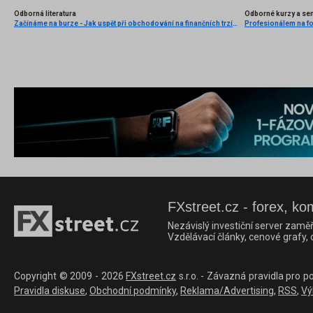
Odborná literatura
Odborné kurzy a se
Začínáme na burze - Jak uspět při obchodování na finančních trzích (1. vydání)
FXstreet.cz - forex, ko
Nezávislý investiční server zaměř
Vzdělávací články, cenové grafy,
Copyright © 2009 - 2026
FXstreet.cz
s.r.o. - Závazná pravidla pro p
Pravidla diskuse
,
Obchodní podmínky
,
Reklama/Advertising
,
RSS
,
Vý