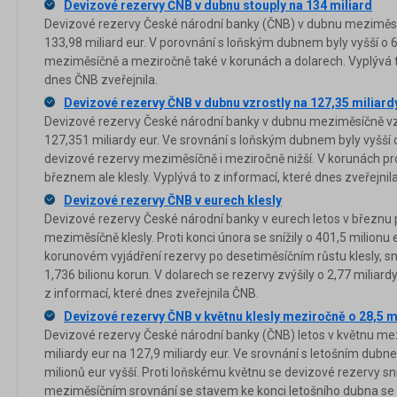
Devizové rezervy ČNB v dubnu stouply na 134 miliard
Devizové rezervy České národní banky (ČNB) v dubnu meziměsíč
133,98 miliard eur. V porovnání s loňským dubnem byly vyšší o 6
meziměsíčně a meziročně také v korunách a dolarech. Vyplývá t
dnes ČNB zveřejnila.
Devizové rezervy ČNB v dubnu vzrostly na 127,35 miliard
Devizové rezervy České národní banky v dubnu meziměsíčně vzr
127,351 miliardy eur. Ve srovnání s loňským dubnem byly vyšší o 
devizové rezervy meziměsíčně i meziročně nižší. V korunách prot
březnem ale klesly. Vyplývá to z informací, které dnes zveřejnil
Devizové rezervy ČNB v eurech klesly
Devizové rezervy České národní banky v eurech letos v březnu
meziměsíčně klesly. Proti konci února se snížily o 401,5 milionu 
korunovém vyjádření rezervy po desetiměsíčním růstu klesly, sní
1,736 bilionu korun. V dolarech se rezervy zvýšily o 2,77 miliardy
z informací, které dnes zveřejnila ČNB.
Devizové rezervy ČNB v květnu klesly meziročně o 28,5 ml
Devizové rezervy České národní banky (ČNB) letos v květnu mez
miliardy eur na 127,9 miliardy eur. Ve srovnání s letošním dubn
milionů eur vyšší. Proti loňskému květnu se devizové rezervy sní
meziměsíčním srovnání se stavem ke konci letošního dubna se 