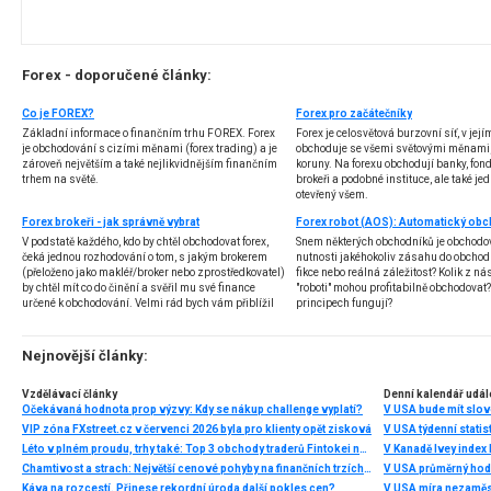
Forex - doporučené články:
Co je FOREX?
Forex pro začátečníky
Základní informace o finančním trhu FOREX. Forex
Forex je celosvětová burzovní síť, v jej
je obchodování s cizími měnami (forex trading) a je
obchoduje se všemi světovými měnami,
zároveň největším a také nejlikvidnějším finančním
koruny. Na forexu obchodují banky, fondy
trhem na světě.
brokeři a podobné instituce, ale také jedn
otevřený všem.
Forex brokeři - jak správně vybrat
V podstatě každého, kdo by chtěl obchodovat forex,
Snem některých obchodníků je obchodo
čeká jednou rozhodování o tom, s jakým brokerem
nutnosti jakéhokoliv zásahu do obchod
(přeloženo jako makléř/broker nebo zprostředkovatel)
fikce nebo reálná záležitost? Kolik z nás
by chtěl mít co do činění a svěřil mu své finance
"roboti" mohou profitabilně obchodovat
určené k obchodování. Velmi rád bych vám přiblížil
principech fungují?
problematiku výběru brokera, rozdíl mezi
jednotlivými typy brokerů a v neposlední řadě uvedu
několik příkladů nejznámějších z nich.
Nejnovější články:
Vzdělávací články
Denní kalendář udál
Očekávaná hodnota prop výzvy: Kdy se nákup challenge vyplatí?
V USA bude mít slo
VIP zóna FXstreet.cz v červenci 2026 byla pro klienty opět zisková
V USA týdenní statist
Léto v plném proudu, trhy také: Top 3 obchody traderů Fintokei na indexech a zlatě
V Kanadě Ivey index
Chamtivost a strach: Největší cenové pohyby na finančních trzích (červenec 2026)
V USA průměrný hod
Káva na rozcestí. Přinese rekordní úroda další pokles cen?
V USA míra nezaměs