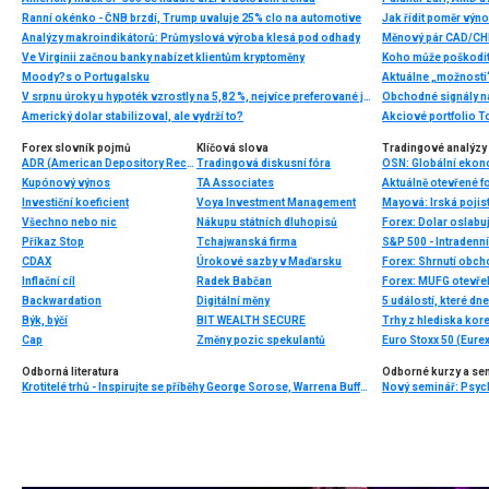
Ranní okénko - ČNB brzdí, Trump uvaluje 25% clo na automotive
Jak řídit poměr výno
Analýzy makroindikátorů: Průmyslová výroba klesá pod odhady
Měnový pár CAD/CHF
Ve Virginii začnou banky nabízet klientům kryptoměny
Koho může poškodit 
Moody?s o Portugalsku
Aktuálne „možnosti
V srpnu úroky u hypoték vzrostly na 5,82 %, nejvíce preferované jsou stále pětileté fixace sazeb
Americký dolar stabilizoval, ale vydrží to?
Forex slovník pojmů
Klíčová slova
Tradingové analýzy 
ADR (American Depository Receipt)
Tradingová diskusní fóra
Kupónový výnos
TA Associates
Aktuálně otevřené f
Investiční koeficient
Voya Investment Management
Všechno nebo nic
Nákupu státních dluhopisů
Příkaz Stop
Tchajwanská firma
S&P 500 - Intradenn
CDAX
Úrokové sazby v Maďarsku
Forex: Shrnutí obc
Inflační cíl
Radek Babčan
Forex: MUFG otevře
Backwardation
Digitální měny
5 událostí, které dn
Býk, býčí
BIT WEALTH SECURE
Trhy z hlediska kore
Cap
Změny pozic spekulantů
Euro Stoxx 50 (Eurex
Odborná literatura
Odborné kurzy a se
Krotitelé trhů - Inspirujte se příběhy George Sorose, Warrena Buffetta a Paula Volckera