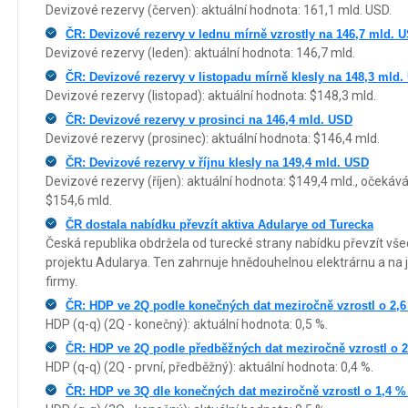
Devizové rezervy (červen): aktuální hodnota: 161,1 mld. USD.
ČR: Devizové rezervy v lednu mírně vzrostly na 146,7 mld. 
Devizové rezervy (leden): aktuální hodnota: 146,7 mld.
ČR: Devizové rezervy v listopadu mírně klesly na 148,3 mld
Devizové rezervy (listopad): aktuální hodnota: $148,3 mld.
ČR: Devizové rezervy v prosinci na 146,4 mld. USD
Devizové rezervy (prosinec): aktuální hodnota: $146,4 mld.
ČR: Devizové rezervy v říjnu klesly na 149,4 mld. USD
Devizové rezervy (říjen): aktuální hodnota: $149,4 mld., očekává
$154,6 mld.
ČR dostala nabídku převzít aktiva Adularye od Turecka
Česká republika obdržela od turecké strany nabídku převzít v
projektu Adularya. Ten zahrnuje hnědouhelnou elektrárnu a na je
firmy.
ČR: HDP ve 2Q podle konečných dat meziročně vzrostl o 2,
HDP (q-q) (2Q - konečný): aktuální hodnota: 0,5 %.
ČR: HDP ve 2Q podle předběžných dat meziročně vzrostl o 2,
HDP (q-q) (2Q - první, předběžný): aktuální hodnota: 0,4 %.
ČR: HDP ve 3Q dle konečných dat meziročně vzrostl o 1,4 % 