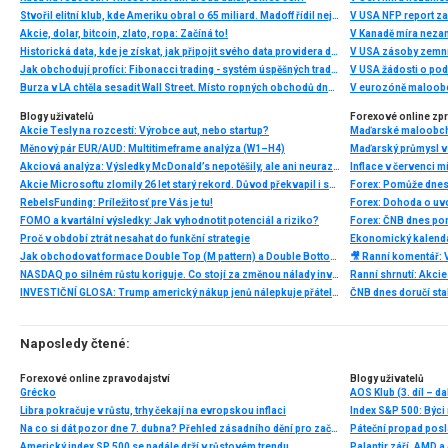
Stvořil elitní klub, kde Ameriku obral o 65 miliard. Madoff řídil největší Ponzi dějin
V USA NFP report z
Akcie, dolar, bitcoin, zlato, ropa: Začíná to!
V Kanadě míra neza
Historická data, kde je získat, jak připojit svého data providera do MultiCharts a proč je budeme potřebovat? (4. díl)
V USA zásoby zemní
Jak obchodují profíci: Fibonacci trading - systém úspěšných traderů
V USA žádosti o po
Burza v LA chtěla sesadit Wall Street. Místo ropných obchodů dnes místem duní basy
V eurozóně maloobc
Blogy uživatelů
Forexové online zp
Akcie Tesly na rozcestí: Výrobce aut, nebo startup?
Maďarské maloobcho
Měnový pár EUR/AUD: Multitimeframe analýza (W1–H4)
Maďarský průmysl v
Akciová analýza: Výsledky McDonald’s nepotěšily, ale ani neurazily. Jakou vizi společnost prezentovala?
Inflace v červenci 
Akcie Microsoftu zlomily 26 let starý rekord. Důvod překvapil i samotné investory
Forex: Pomůže dnes
RebelsFunding: Príležitosť pre Vás je tu!
Forex: Dohoda o uv
FOMO a kvartální výsledky: Jak vyhodnotit potenciál a riziko?
Proč v období ztrát nesahat do funkční strategie
Ekonomický kalendář
Jak obchodovat formace Double Top (M pattern) a Double Bottom (W pattern)
NASDAQ po silném růstu koriguje. Co stojí za změnou nálady investorů?
INVESTIČNÍ GLOSA: Trump americký nákup jenů nálepkuje přátelstvím. Pravda je jinde
ČNB dnes doručí sta
Naposledy čtené:
Forexové online zpravodajství
Blogy uživatelů
Grécko
AOS Klub (3. díl – d
Libra pokračuje v růstu, trhy čekají na evropskou inflaci
Index S&P 500: Býci
Na co si dát pozor dne 7. dubna? Přehled zásadního dění pro začátečníky
Páteční propad posl
Americký index SP 500 se nadále drží v růstovém trendu