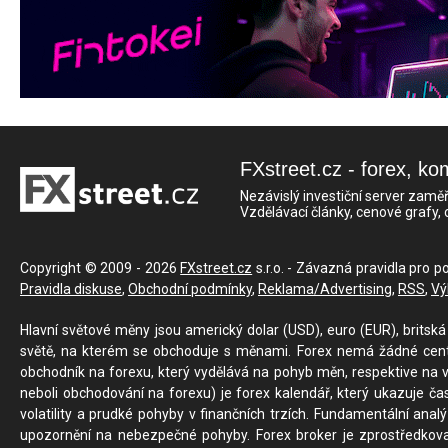
FXstreet.cz - forex, ko
Nezávislý investiční server zaměř
Vzdělávací články, cenové grafy,
Copyright © 2009 - 2026
FXstreet.cz
s.r.o. - Závazná pravidla pro p
Pravidla diskuse
,
Obchodní podmínky
,
Reklama/Advertising
,
RSS
,
Vý
Hlavní světové měny jsou americký dolar (USD), euro (EUR), britská 
světě, na kterém se obchoduje s měnami. Forex nemá žádné centrál
obchodník na forexu, který vydělává na pohyb měn, respektive na v
neboli obchodování na forexu) je forex kalendář, který ukazuje č
volatility a prudké pohyby v finančních trzích. Fundamentální ana
upozornění na nebezpečné pohyby. Forex broker je zprostředkov