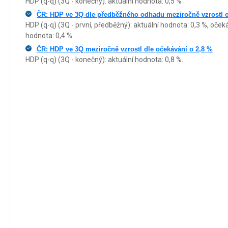
HDP (q-q) (3Q - konečný): aktuální hodnota: 0,5 % .
ČR: HDP ve 3Q dle předběžného odhadu meziročně vzrostl o 
HDP (q-q) (3Q - první, předběžný): aktuální hodnota: 0,3 %, oček
hodnota: 0,4 %
ČR: HDP ve 3Q meziročně vzrostl dle očekávání o 2,8 %
HDP (q-q) (3Q - konečný): aktuální hodnota: 0,8 %.