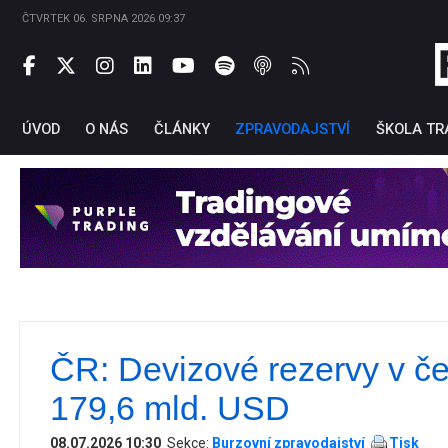
ČTVRTEK 06. SRPNA 2026 09:37
ÚVOD
O NÁS
ČLÁNKY
ZPRAVODAJSTVÍ
ŠKOLA TR
ČR: Devizové rezervy v č
Ti
179,6 mld. USD
08.07.2026 10:30
Sekce:
Burzovní zpravodajství
Tisk