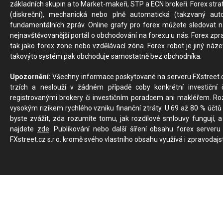
základních skupin a to Market-makeři, STP a ECN brokeři. Forex stra
(diskreční), mechanická nebo plně automatická (takzvaný aut
fundamentálních zpráv. Online grafy pro forex můžete sledovat na 
nejnavštěvovanější portál o obchodování na forexu u nás. Forex zprav
tak jako forex zone nebo vzdělávací zóna. Forex robot je jiný náz
takovýto systém pak obchoduje samostatně bez obchodníka.
Upozornění:
Všechny informace poskytované na serveru FXstreet.cz
trzích a neslouží v žádném případě coby konkrétní investiční č
registrovanými brokery či investičním poradcem ani makléřem. Rozd
vysokým rizikem rychlého vzniku finanční ztráty. U 69 až 80 % účtů 
byste zvážit, zda rozumíte tomu, jak rozdílové smlouvy fungují, a
najdete
zde
. Publikování nebo další šíření obsahu forex serveru
FXstreet.cz s.r.o. kromě svého vlastního obsahu využívá i zpravodajs