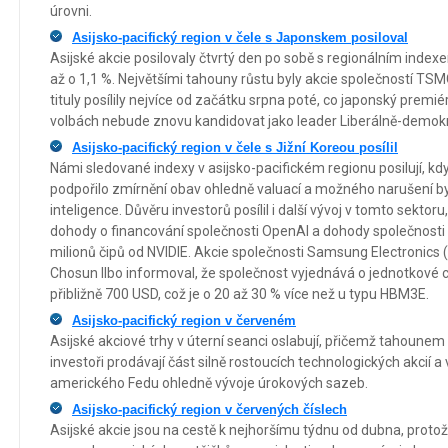
úrovni.
Asijsko-pacifický region v čele s Japonskem posiloval
Asijské akcie posilovaly čtvrtý den po sobě s regionálním inde
až o 1,1 %. Největšími tahouny růstu byly akcie společností T
tituly posílily nejvíce od začátku srpna poté, co japonský premié
volbách nebude znovu kandidovat jako leader Liberálně-demokr
Asijsko-pacifický region v čele s Jižní Koreou posílil
Námi sledované indexy v asijsko-pacifickém regionu posilují, k
podpořilo zmírnění obav ohledně valuací a možného narušení b
inteligence. Důvěru investorů posílil i další vývoj v tomto sektor
dohody o financování společnosti OpenAI a dohody společnosti
milionů čipů od NVIDIE. Akcie společnosti Samsung Electronics (+
Chosun Ilbo informoval, že společnost vyjednává o jednotkové
přibližně 700 USD, což je o 20 až 30 % více než u typu HBM3E.
Asijsko-pacifický region v červeném
Asijské akciové trhy v úterní seanci oslabují, přičemž tahounem 
investoři prodávají část silně rostoucích technologických akcií
amerického Fedu ohledně vývoje úrokových sazeb.
Asijsko-pacifický region v červených číslech
Asijské akcie jsou na cestě k nejhoršímu týdnu od dubna, proto