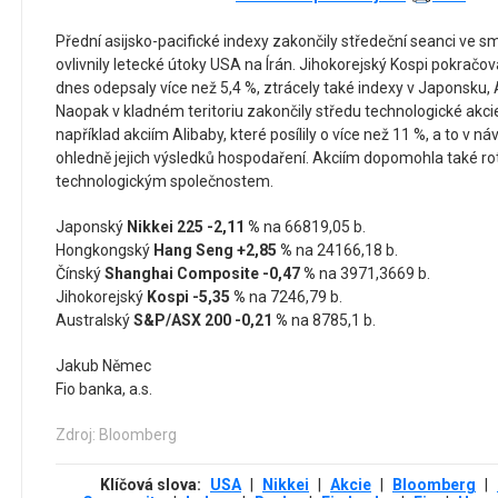
Přední asijsko-pacifické indexy zakončily středeční seanci ve 
ovlivnily letecké útoky USA na Írán. Jihokorejský Kospi pokračo
dnes odepsaly více než 5,4 %, ztrácely také indexy v Japonsku, A
Naopak v kladném teritoriu zakončily středu technologické akci
například akciím Alibaby, které posílily o více než 11 %, a to v 
ohledně jejich výsledků hospodaření. Akciím dopomohla také r
technologickým společnostem.
Japonský
Nikkei 225
-2,11 %
na 66819,05 b.
Hongkongský
Hang Seng
+2,85 %
na 24166,18 b.
Čínský
Shanghai Composite
-0,47 %
na 3971,3669 b.
Jihokorejský
Kospi
-5,35 %
na 7246,79 b.
Australský
S&P/ASX 200
-0,21 %
na 8785,1 b.
Jakub Němec
Fio banka, a.s.
Zdroj: Bloomberg
Klíčová slova:
USA
|
Nikkei
|
Akcie
|
Bloomberg
|