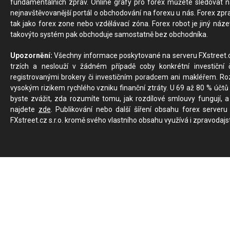
fundamentálních zpráv. Online grafy pro forex můžete sledovat na 
nejnavštěvovanější portál o obchodování na forexu u nás. Forex zprav
tak jako forex zone nebo vzdělávací zóna. Forex robot je jiný náz
takovýto systém pak obchoduje samostatně bez obchodníka.
Upozornění:
Všechny informace poskytované na serveru FXstreet.cz
trzích a neslouží v žádném případě coby konkrétní investiční č
registrovanými brokery či investičním poradcem ani makléřem. Rozd
vysokým rizikem rychlého vzniku finanční ztráty. U 69 až 80 % účtů 
byste zvážit, zda rozumíte tomu, jak rozdílové smlouvy fungují, a
najdete
zde
. Publikování nebo další šíření obsahu forex serveru
FXstreet.cz s.r.o. kromě svého vlastního obsahu využívá i zpravodajs