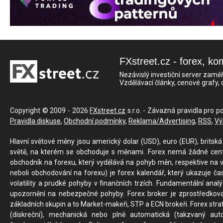
FXstreet.cz - forex, ko
Nezávislý investiční server zaměř
Vzdělávací články, cenové grafy,
Copyright © 2009 - 2026
FXstreet.cz
s.r.o. - Závazná pravidla pro p
Pravidla diskuse
,
Obchodní podmínky
,
Reklama/Advertising
,
RSS
,
Vý
Hlavní světové měny jsou americký dolar (USD), euro (EUR), britská 
světě, na kterém se obchoduje s měnami. Forex nemá žádné centrál
obchodník na forexu, který vydělává na pohyb měn, respektive na v
neboli obchodování na forexu) je forex kalendář, který ukazuje č
volatility a prudké pohyby v finančních trzích. Fundamentální ana
upozornění na nebezpečné pohyby. Forex broker je zprostředkov
základních skupin a to Market-makeři, STP a ECN brokeři. Forex stra
(diskreční), mechanická nebo plně automatická (takzvaný aut