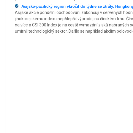
Asijsko-pacifický region vkročil do týdne se ztráty, Hongko
Asijské akcie pondělní obchodování zakončují v červených ho
jihokorejskému indexu nepřilepšil výprodej na čínském trhu. Čín
nejvíce a CSI 300 Index je na cestě vymazání zisků nabraných o
umírnil technologický sektor. Dařilo se například akciím polov