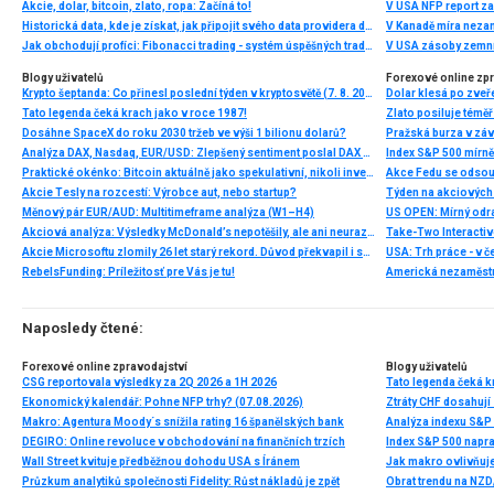
Akcie, dolar, bitcoin, zlato, ropa: Začíná to!
V USA NFP report z
Historická data, kde je získat, jak připojit svého data providera do MultiCharts a proč je budeme potřebovat? (4. díl)
V Kanadě míra neza
Jak obchodují profíci: Fibonacci trading - systém úspěšných traderů
V USA zásoby zemní
Blogy uživatelů
Forexové online zp
Krypto šeptanda: Co přinesl poslední týden v kryptosvětě (7. 8. 2026)
Dolar klesá po zveře
Tato legenda čeká krach jako v roce 1987!
Zlato posiluje téměř 
Dosáhne SpaceX do roku 2030 tržeb ve výši 1 bilionu dolarů?
Pražská burza v záv
Analýza DAX, Nasdaq, EUR/USD: Zlepšený sentiment poslal DAX na nová maxima
Index S&P 500 mírně 
Praktické okénko: Bitcoin aktuálně jako spekulativní, nikoli investiční aktivum
Akcie Tesly na rozcestí: Výrobce aut, nebo startup?
Měnový pár EUR/AUD: Multitimeframe analýza (W1–H4)
US OPEN: Mírný odra
Akciová analýza: Výsledky McDonald’s nepotěšily, ale ani neurazily. Jakou vizi společnost prezentovala?
Akcie Microsoftu zlomily 26 let starý rekord. Důvod překvapil i samotné investory
RebelsFunding: Príležitosť pre Vás je tu!
Americká nezaměstn
Naposledy čtené:
Forexové online zpravodajství
Blogy uživatelů
CSG reportovala výsledky za 2Q 2026 a 1H 2026
Tato legenda čeká k
Ekonomický kalendář: Pohne NFP trhy? (07.08.2026)
Ztráty CHF dosahují
Makro: Agentura Moody´s snížila rating 16 španělských bank
Analýza indexu S&P
DEGIRO: Online revoluce v obchodování na finančních trzích
Index S&P 500 napra
Wall Street kvituje předběžnou dohodu USA s Íránem
Jak makro ovlivňuje
Průzkum analytiků společnosti Fidelity: Růst nákladů je zpět
Obrat trendu na NZD