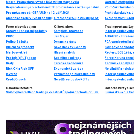
Makro: Průmyslová výroba USA v říjnu stagnovala
Warren Buffett pokra
Grayscale usiluje o schválení ETF pro Cardano a rozšiřuje nabídku krypto fondů
Půlroční tržní bilanc
Prognóza pro pár GBP/USD na 12. září 2024
Praktická ukázka: J
Americké akcie v úvodu posilují, Oracle pokračuje v růstu po oznámení projektu „Stargate"
Akcie Nestlé: Budou
Forex slovník pojmů
Klíčová slova
Tradingové analýzy 
Správce konkursní podstaty
Kompletní průvodce
Index spekulativníh
CBDC
Jan Šrajer
AUD/USD - Intradenn
Pojistná částka
Dynamika růstu
FCA varuje před bro
Ručení za prospekt
Saxo Bank zkušenosti
Swingové obchodová
Maržový vklad
Hlavní analytik
Reuters: ECB žádá, a
Prodejní (PUT) opce
Substituce od ropy
Forex: Koruna dnes 
Grafy
Turecká ekonomika
Technická analýza
Risk ON a Risk OFF
Ekonomické zprávy
Nejsilnější a nejsla
Inverze
Významné politické události
Index spekulativníh
Credit Crunch
Největší evropské REITs
Index spekulativníh
Odborná literatura
Odborné kurzy a se
Světový bestseller o tradingu v češtině! Úspěšní obchodníci: Jak běžní lidé porážejí Wall Street v jeho vlastní hře
Juniorská škola trad