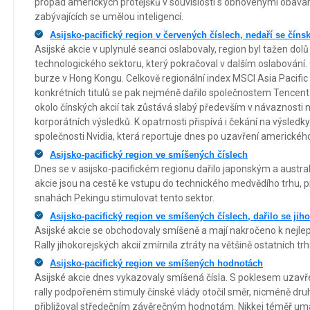
propad amerických protějšků v souvislosti s obnovenými obava
zabývajících se umělou inteligencí.
Asijsko-pacifický region v červených číslech, nedaří se čín
Asijské akcie v uplynulé seanci oslabovaly, region byl tažen d
technologického sektoru, který pokračoval v dalším oslabování.
burze v Hong Kongu. Celkově regionální index MSCI Asia Pacific 
konkrétních titulů se pak nejméně dařilo společnostem Tencent
okolo čínských akcií tak zůstává slabý především v návaznosti n
korporátních výsledků. K opatrnosti přispívá i čekání na výsled
společnosti Nvidia, která reportuje dnes po uzavření amerického
Asijsko-pacifický region ve smíšených číslech
Dnes se v asijsko-pacifickém regionu dařilo japonským a austral
akcie jsou na cestě ke vstupu do technického medvědího trhu, p
snahách Pekingu stimulovat tento sektor.
Asijsko-pacifický region ve smíšených číslech, dařilo se ji
Asijské akcie se obchodovaly smíšeně a mají nakročeno k nejle
Rally jihokorejských akcií zmírnila ztráty na většině ostatních trh
Asijsko-pacifický region ve smíšených hodnotách
Asijské akcie dnes vykazovaly smíšená čísla. S poklesem uzavř
rally podpořeném stimuly čínské vlády otočil směr, nicméně dr
přibližoval středečním závěrečným hodnotám. Nikkei téměř umaz