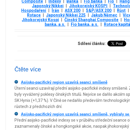
Composite
|
Indexy
|
Banka
|
Fio banka
|
Fio
|
Hang
Japonský Nikkei
|
Jihokorejský KOSPI
|
Technol
Hospodaření
|
Írán
|
ASX 200
|
S&P/ASX 200
|
Růst
|
Rotace
|
Japonský Nikkei 225
|
Jakub Němec
|
Vic
Jihokorejský Kospi
|
Čínský Shanghai Composite
|
Ho
banka, a.s.
|
Fio banka, a.s.
|
Rotace kapitá
Sdílení článku:
Čtěte více
Asijsko-pacifický region uzavírá seanci smíšeně
Úterní seanci uzavírají přední asijsko-pacifické indexy smíšeně. 
byly vyvážený poklesy čínských titulů. Nejvíce se dařilo akciím
SK Hynix (+1,37 %). V Číně se nedařilo především technologický
růstech z předchozích dní.
Asijsko-pacifický region uzavírá seanci smíšeně, vybíraly se
Přední asijsko-pacifické indexy se v průběhu středeční seance
zaznamenaly čínské a hongkongské akcie, naopak jihokorejský in