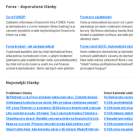
Forex - doporučené články:
Co je FOREX?
Forex pro začátečníky
Základní informace o finančním trhu FOREX. Forex
Forex je celosvětová burzovní síť, v jej
je obchodování s cizími měnami (forex trading) a je
obchoduje se všemi světovými měnami,
zároveň největším a také nejlikvidnějším finančním
koruny. Na forexu obchodují banky, fondy
trhem na světě.
brokeři a podobné instituce, ale také jedn
otevřený všem.
Forex brokeři - jak správně vybrat
V podstatě každého, kdo by chtěl obchodovat forex,
Snem některých obchodníků je obchodo
čeká jednou rozhodování o tom, s jakým brokerem
nutnosti jakéhokoliv zásahu do obchod
(přeloženo jako makléř/broker nebo zprostředkovatel)
fikce nebo reálná záležitost? Kolik z nás
by chtěl mít co do činění a svěřil mu své finance
"roboti" mohou profitabilně obchodovat
určené k obchodování. Velmi rád bych vám přiblížil
principech fungují?
problematiku výběru brokera, rozdíl mezi
jednotlivými typy brokerů a v neposlední řadě uvedu
několik příkladů nejznámějších z nich.
Nejnovější články:
Vzdělávací články
Denní kalendář udál
🚀 FXstreet.cz & eToro přinášejí exkluzivní akci: Získejte 6měsíční členství ve VIP zóně ZDARMA
Ve Švýcarsku rezer
Očekávaná hodnota prop výzvy: Kdy se nákup challenge vyplatí?
V USA spotřebitelsk
VIP zóna FXstreet.cz v červenci 2026 byla pro klienty opět zisková
V USA bude mít slo
Léto v plném proudu, trhy také: Top 3 obchody traderů Fintokei na indexech a zlatě
V USA týdenní statist
Chamtivost a strach: Největší cenové pohyby na finančních trzích (červenec 2026)
V Kanadě Ivey index
Káva na rozcestí. Přinese rekordní úroda další pokles cen?
V USA průměrný hod
Stvořil elitní klub, kde Ameriku obral o 65 miliard. Madoff řídil největší Ponzi dějin
V USA míra nezaměs