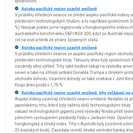
společnosti.
Asijsko-pacifický region uzavřel smíšeně
V průběhu středeční seance se přední asijsko-pacifické indexy 
především technologickým titulům, a to například společnosti
%). Naopak pokles jsme registrovaly u hongkongského indexu H
australského benchmarku S&P/ASX 200, když se Austrálii nepod
cel na ocel a hliník ze strany Spojených států.
Asijsko-pacifický region uzavřel smíšeně
V průběhu středeční seance se asijsko-pacifický region obchodov
především technologické tituly. Tahouny dnes byly společnosti 
oznámily silný výhled. Trhy také bedlivě čekají na výsledky ame
seven a také na zítřejší setkání Donalda Trumpa s čínským prot
obchodní dohodu. Uzavření dohody se také očekává v Jižní Koreji,
Kospi dnes posílil o 1,76 %
Asijsko-pacifický region uzavřel smíšeně, trhy vyčkávají na 
Asijské indexy uzavírají středeční seanci smíšeně. Nedařilo se
japonskému trhu, které byly taženy dolů technologickými tituly. 
valuací technologických gigantů před výsledky Nvidia příští týd
pátečním vystoupením předsedy Fedu v Jackson Hole. Opačný
hongkongský a čínský index. Trhy v Austrálii byly pozitivně ovl
25 bazických bodů. Zasedala rovněž čínská centrální banka, kte