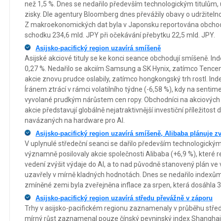
než 1,5 %. Dnes se nedařilo především technologickým titulům, u 
zisky. Dle agentury Bloomberg dnes převážily obavy o udržitelno
Z makroekonomických dat byla v Japonsku reportována obchodní
schodku 234,6 mld. JPY při očekávání přebytku 22,5 mld. JPY.
Asijsko-pacifický region uzavírá smíšeně
Asijské akciové tituly se ke konci seance obchodují smíšeně. Ind
0,27 %. Nedařilo se akciím Samsung a SK Hynix, zatímco Tencent
akcie znovu prudce oslabily, zatímco hongkongský trh rostl. Ind
Íránem ztrácí v rámci volatilního týdne (-6,58 %), kdy na sentime
vyvolané prudkým nárůstem cen ropy. Obchodníci na akciových t
akcie představují globálně nejatraktivnější investiční příležitost 
navázaných na hardware pro AI.
Asijsko-pacifický region uzavírá smíšeně, Alibaba plánuje zv
V uplynulé středeční seanci se dařilo především technologickým
významně posilovaly akcie společnosti Alibaba (+6,9 %), které 
vedení zvýšit výdaje do AI, a to nad původně stanovený plán ve
uzavřely v mírně kladných hodnotách. Dnes se nedařilo indexům v 
zmíněné zemi byla zveřejněna inflace za srpen, která dosáhla 3
Asijsko-pacifický region uzavírá středu převážně v záporu
Trhy v asijsko-pacifickém regionu zaznamenaly v průběhu střed
mírný růst zaznamenal pouze čínský pevninský index Shanghai 