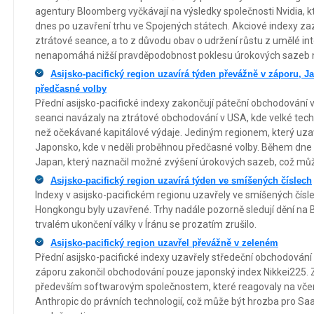
agentury Bloomberg vyčkávají na výsledky společnosti Nvidia, k
dnes po uzavření trhu ve Spojených státech. Akciové indexy z
ztrátové seance, a to z důvodu obav o udržení růstu z umělé in
nenapomáhá nižší pravděpodobnost poklesu úrokových sazeb n
Asijsko-pacifický region uzavírá týden převážně v záporu, J
předčasné volby
Přední asijsko-pacifické indexy zakončují páteční obchodování v
seanci navázaly na ztrátové obchodování v USA, kde velké techn
než očekávané kapitálové výdaje. Jediným regionem, který uzav
Japonsko, kde v neděli proběhnou předčasné volby. Během dne v
Japan, který naznačil možné zvýšení úrokových sazeb, což mů
Asijsko-pacifický region uzavírá týden ve smíšených číslech
Indexy v asijsko-pacifickém regionu uzavřely ve smíšených čísle
Hongkongu byly uzavřené. Trhy nadále pozorně sledují dění na 
trvalém ukončení války v Íránu se prozatím zrušilo.
Asijsko-pacifický region uzavřel převážně v zeleném
Přední asijsko-pacifické indexy uzavřely středeční obchodování 
záporu zakončil obchodování pouze japonský index Nikkei225. Z 
především softwarovým společnostem, které reagovaly na včere
Anthropic do právních technologií, což může být hrozba pro Sa