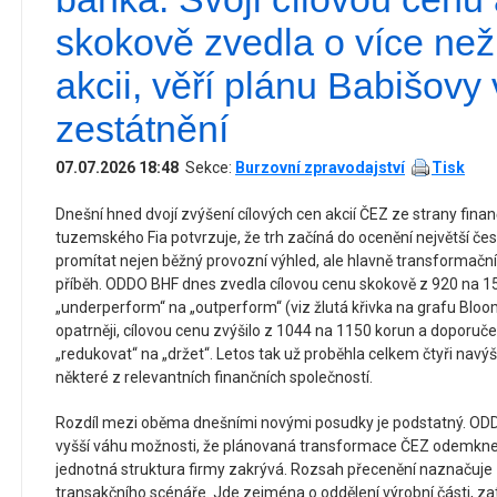
skokově zvedla o více ne
akcii, věří plánu Babišovy
zestátnění
07.07.2026 18:48
Sekce:
Burzovní zpravodajství
Tisk
Dnešní hned dvojí zvýšení cílových cen akcií ČEZ ze strany fin
tuzemského Fia potvrzuje, že trh začíná do ocenění největší čes
promítat nejen běžný provozní výhled, ale hlavně transformační
příběh. ODDO BHF dnes zvedla cílovou cenu skokově z 920 na 1
„underperform“ na „outperform“ (viz žlutá křivka na grafu Bloo
opatrněji, cílovou cenu zvýšilo z 1044 na 1150 korun a doporuč
„redukovat“ na „držet“. Letos tak už proběhla celkem čtyři navýš
některé z relevantních finančních společností.
Rozdíl mezi oběma dnešními novými posudky je podstatný. ODD
vyšší váhu možnosti, že plánovaná transformace ČEZ odemkne
jednotná struktura firmy zakrývá. Rozsah přecenění naznačuje
transakčního scénáře. Jde zejména o oddělení výrobní části, zat