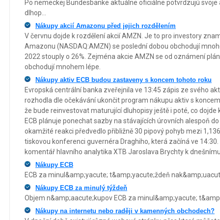
Po nemeckej Bundesbanke aktuálne oficiálne potvrdzujú svoje a
dlhop...
Nákupy akcií Amazonu před jejich rozdělením
V červnu dojde k rozdělení akcií AMZN. Je to pro investory zna
Amazonu (NASDAQ:AMZN) se poslední dobou obchodují mnohem
2022 stouply o 26%. Zejména akcie AMZN se od oznámení plánů 
obchodují mnohem lépe.
Nákupy aktiv ECB budou zastaveny s koncem tohoto roku
Evropská centrální banka zveřejnila ve 13:45 zápis ze svého ak
rozhodla dle očekávání ukončit program nákupu aktiv s koncem 
že bude reinvestovat maturující dluhopisy ještě i poté, co dojd
ECB plánuje ponechat sazby na stávajících úrovních alespoň do l
okamžité reakci předvedlo přibližně 30 pipový pohyb mezi 1,13
tiskovou konferenci guvernéra Draghiho, která začíná ve 14:30.
komentář hlavního analytika XTB Jaroslava Brychty k dnešnímu
Nákupy ECB
ECB za minul&amp;yacute; t&amp;yacute;ždeň nak&amp;uacute;p
Nákupy ECB za minulý týždeň
Objem n&amp;aacute;kupov ECB za minul&amp;yacute; t&amp;y
Nákupy na internetu nebo raději v kamenných obchodech?