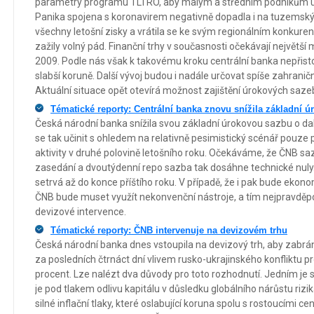
parametry programu TLTRO, aby malým a středním podnikům usn
Panika spojena s koronavirem negativně dopadla i na tuzemský f
všechny letošní zisky a vrátila se ke svým regionálním konku
zažily volný pád. Finanční trhy v současnosti očekávají největší
2009. Podle nás však k takovému kroku centrální banka nepřisto
slabší koruně. Další vývoj budou i nadále určovat spíše zahranič
Aktuální situace opět otevírá možnost zajištění úrokových sa
Tématické reporty: Centrální banka znovu snížila základní 
Česká národní banka snížila svou základní úrokovou sazbu o da
se tak učinit s ohledem na relativně pesimistický scénář pouz
aktivity v druhé polovině letošního roku. Očekáváme, že ČNB s
zasedání a dvoutýdenní repo sazba tak dosáhne technické nuly.
setrvá až do konce příštího roku. V případě, že i pak bude ekon
ČNB bude muset využít nekonvenční nástroje, a tím nejpravděp
devizové intervence.
Tématické reporty: ČNB intervenuje na devizovém trhu
Česká národní banka dnes vstoupila na devizový trh, aby zabrán
za posledních čtrnáct dní vlivem rusko-ukrajinského konfliktu pr
procent. Lze nalézt dva důvody pro toto rozhodnutí. Jedním je s
je pod tlakem odlivu kapitálu v důsledku globálního nárůstu riz
silné inflační tlaky, které oslabující koruna spolu s rostoucími