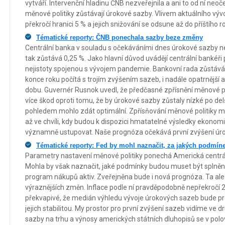
vytváří. Intervenční hladinu ČNB nezveřejnila a ani to od ní n
měnové politiky zůstávají úrokové sazby. Vlivem aktuálního výv
překročí hranici 5 % a jejich snižování se odsune až do příštího r
Tématické reporty: ČNB ponechala sazby beze změny
Centrální banka v souladu s očekáváními dnes úrokové sazby n
tak zůstává 0,25 %. Jako hlavní důvod uvádějí centrální bankéři 
nejistoty spojenou s vývojem pandemie. Bankovní rada zůstává
konce roku počítá s trojím zvýšením sazeb, i nadále opatrnější a 
dobu. Guvernér Rusnok uvedl, že předčasné zpřísnění měnové
více škod oproti tomu, že by úrokové sazby zůstaly nízké po de
pohledem mohlo zdát optimální. Zpřísňování měnové politiky m
až ve chvíli, kdy budou k dispozici hmatatelné výsledky ekono
významně ustupovat. Naše prognóza očekává první zvýšení úro
Tématické reporty: Fed by mohl naznačit, za jakých podmí
Parametry nastavení měnové politiky ponechá Americká centrá
Mohla by však naznačit, jaké podmínky budou muset být splněn
program nákupů aktiv. Zveřejněna bude i nová prognóza. Ta al
výraznějších změn. Inflace podle ní pravděpodobně nepřekročí 2
překvapivé, že medián výhledu vývoje úrokových sazeb bude pro n
jejich stabilitou. My prostor pro první zvýšení sazeb vidíme ve 
sazby na trhu a výnosy amerických státních dluhopisů se v polov