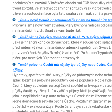
očekávání v eurozóně. V krátkém období má ECB šanci díky vě
trend zbrzdit. Ve střednědobém horizontu by však v prostřed
oživení a rostoucí inflace byla tato snaha velmi nákladná a pr
Téma – nový formát videokomentářů k dění na finančních tr
Připravili jsme nový formát videa, který bychom rádi čas od ča
na finančních trzích. Snad se vám bude líbit.
Téměř pětina českých domácností dá až 75 % svých příjmů 
Jaká je finanční kondice domácností, které v současnosti spláce
předmětem výzkumu finančněporadenské společnosti Swiss Life 
potvrzení rčení, že „člověk míní, život mění“. Po čerpání hypoteč
plánu pro necelých 30 procent dotázaných.
Téměř polovina Čechů má nějaký typ půjčky nebo úvěru. Častě
příjmy
Hypotéky, spotřebitelské úvěry, půjčky od příbuzných nebo neba
splácí bezmála polovina produktivní české populace. Podle Inde
Čechů, který společně realizují Česká spořitelna, Evropa v date
půjčky častěji využívají lidé s vyššími příjmy, kteří je využívají
jako je například nákup auta nebo bytu. S exekučním řízením s
jedné domácnosti setkala pětina Čechů. Pozitivním zjištěním je fak
počet lidí v exekuci snižuje. Podle červnových dat Exekutorské k
posledních pět let klesl o bezmála 20 %.