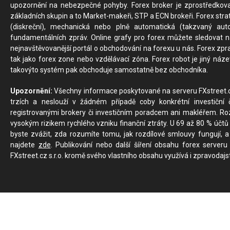
upozornění na nebezpečné pohyby. Forex broker je zprostředkov
základních skupin a to Market-makeři, STP a ECN brokeři. Forex stra
(diskreční), mechanická nebo plně automatická (takzvaný aut
fundamentálních zpráv. Online grafy pro forex můžete sledovat na 
nejnavštěvovanější portál o obchodování na forexu u nás. Forex zprav
tak jako forex zone nebo vzdělávací zóna. Forex robot je jiný náz
takovýto systém pak obchoduje samostatně bez obchodníka.
Upozornění:
Všechny informace poskytované na serveru FXstreet.cz
trzích a neslouží v žádném případě coby konkrétní investiční č
registrovanými brokery či investičním poradcem ani makléřem. Rozd
vysokým rizikem rychlého vzniku finanční ztráty. U 69 až 80 % účtů 
byste zvážit, zda rozumíte tomu, jak rozdílové smlouvy fungují, a
najdete
zde
. Publikování nebo další šíření obsahu forex serveru
FXstreet.cz s.r.o. kromě svého vlastního obsahu využívá i zpravodajs