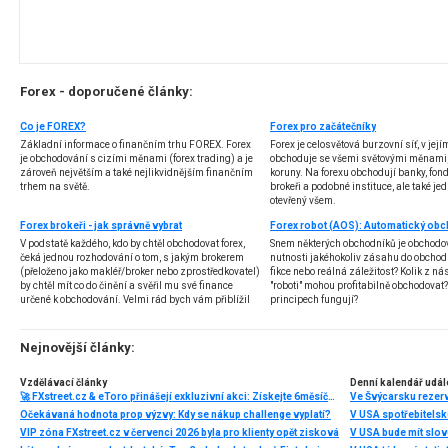
Forex - doporučené články:
Co je FOREX?
Forex pro začátečníky
Základní informace o finančním trhu FOREX. Forex
Forex je celosvětová burzovní síť, v jej
je obchodování s cizími měnami (forex trading) a je
obchoduje se všemi světovými měnami,
zároveň největším a také nejlikvidnějším finančním
koruny. Na forexu obchodují banky, fondy
trhem na světě.
brokeři a podobné instituce, ale také jedn
otevřený všem.
Forex brokeři - jak správně vybrat
V podstatě každého, kdo by chtěl obchodovat forex,
Snem některých obchodníků je obchodo
čeká jednou rozhodování o tom, s jakým brokerem
nutnosti jakéhokoliv zásahu do obchod
(přeloženo jako makléř/broker nebo zprostředkovatel)
fikce nebo reálná záležitost? Kolik z nás
by chtěl mít co do činění a svěřil mu své finance
"roboti" mohou profitabilně obchodovat
určené k obchodování. Velmi rád bych vám přiblížil
principech fungují?
problematiku výběru brokera, rozdíl mezi
jednotlivými typy brokerů a v neposlední řadě uvedu
několik příkladů nejznámějších z nich.
Nejnovější články:
Vzdělávací články
Denní kalendář udál
🚀 FXstreet.cz & eToro přinášejí exkluzivní akci: Získejte 6měsíční členství ve VIP zóně ZDARMA
Ve Švýcarsku rezer
Očekávaná hodnota prop výzvy: Kdy se nákup challenge vyplatí?
V USA spotřebitelsk
VIP zóna FXstreet.cz v červenci 2026 byla pro klienty opět zisková
V USA bude mít slo