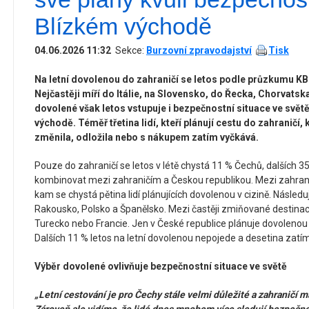
Blízkém východě
04.06.2026 11:32
Sekce:
Burzovní zpravodajství
Tisk
Na letní dovolenou do zahraničí se letos podle průzkumu KB
Nejčastěji míří do Itálie, na Slovensko, do Řecka, Chorvats
dovolené však letos vstupuje i bezpečnostní situace ve svět
východě. Téměř třetina lidí, kteří plánují cestu do zahraničí,
změnila, odložila nebo s nákupem zatím vyčkává.
Pouze do zahraničí se letos v létě chystá 11 % Čechů, dalších 
kombinovat mezi zahraničím a Českou republikou. Mezi zahranič
kam se chystá pětina lidí plánujících dovolenou v cizině. Násled
Rakousko, Polsko a Španělsko. Mezi častěji zmiňované destinac
Turecko nebo Francie. Jen v České republice plánuje dovolenou 
Dalších 11 % letos na letní dovolenou nepojede a desetina zatí
Výběr dovolené ovlivňuje bezpečnostní situace ve světě
„Letní cestování je pro Čechy stále velmi důležité a zahraničí m