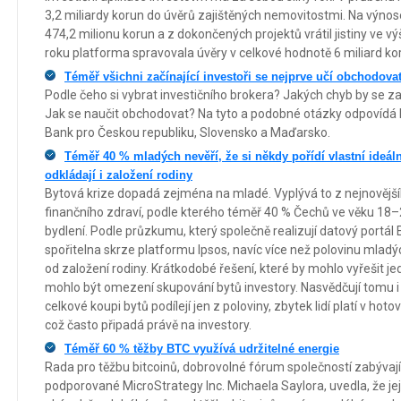
3,2 miliardy korun do úvěrů zajištěných nemovitostmi. Na výnos
474,2 milionu korun a z dokončených projektů vrátil jistiny ve výš
roku platforma spravovala úvěry v celkové hodnotě 6 miliard ko
Téměř všichni začínající investoři se nejprve učí obchodov
Podle čeho si vybrat investičního brokera? Jakých chyb by se zač
Jak se naučit obchodovat? Na tyto a podobné otázky odpovídá P
Bank pro Českou republiku, Slovensko a Maďarsko.
Téměř 40 % mladých nevěří, že si někdy pořídí vlastní ideáln
odkládají i založení rodiny
Bytová krize dopadá zejména na mladé. Vyplývá to z nejnovějš
finančního zdraví, podle kterého téměř 40 % Čechů ve věku 18–
bydlení. Podle průzkumu, který společně realizují datový portál
spořitelna skrze platformu Ipsos, navíc více než polovinu mlad
od založení rodiny. Krátkodobé řešení, které by mohlo vyřešit je
mohlo být omezení skupování bytů investory. Nasvědčují tomu i 
celkové koupi bytů podílejí jen z poloviny, zbytek lidí platí v hot
což často připadá právě na investory.
Téměř 60 % těžby BTC využívá udržitelné energie
Rada pro těžbu bitcoinů, dobrovolné fórum společností zabývají
podporované MicroStrategy Inc. Michaela Saylora, uvedla, že jej