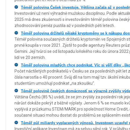
Téměř polovina Češek investuje. Většina začala až v posledn
Investování už není výhradně mužskou disciplínou. Podle aktuál
2025 má dnes zkušenosti s investováním téměř polovina českých
zhodnocování peněz pustila až v posledních pěti letech.
Téměř polovina držitelů nějaké kryptoměny se k nákupu dost
Téměř polovina současných držitelů kryptoměn ve Spojených stá
prvně koupila v roce 2021. Zjistil to podle agentury Reuters p
Gemini. Její tvůrci se od listopadu loňského roku do února 2022
lidí ve 20 zemích.
Téměř polovina mladých chce podnikat. Víc si věří díky „š
Počet náctiletých podnikatelů v Česku se za posledních pět let zd
čísla narostla o 40 procent. Svůj díl na tom mají tzv. školní inku
studentům umožňují podnikat „na zkoušku“.
Téměř polovině českých domácností se výrazně zvýšily výda
Většina Čechů (85 %) uvádí, že se jim zvýšily za poslední rok jeji
nárůst dokáže pokrýt z běžné výplaty. Jenom 6 % se muselo kvů
vyplývá z průzkumu STEM/MARK pro společnost Home Credit, a
současné situaci mohou dostat do problémů se splácením existu
Téměř půl miliardy vyplacených výnosů. Investown uzavřel r
Investiční aplikace Investown má za sebou silný rok. V průběhu 