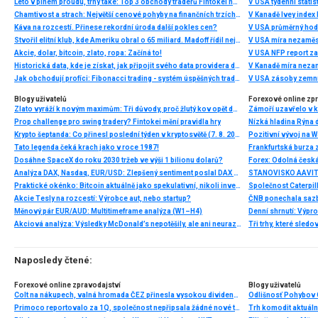
Léto v plném proudu, trhy také: Top 3 obchody traderů Fintokei na indexech a zlatě
V USA týdenní statist
Chamtivost a strach: Největší cenové pohyby na finančních trzích (červenec 2026)
V Kanadě Ivey index
Káva na rozcestí. Přinese rekordní úroda další pokles cen?
V USA průměrný hod
Stvořil elitní klub, kde Ameriku obral o 65 miliard. Madoff řídil největší Ponzi dějin
V USA míra nezaměs
Akcie, dolar, bitcoin, zlato, ropa: Začíná to!
V USA NFP report z
Historická data, kde je získat, jak připojit svého data providera do MultiCharts a proč je budeme potřebovat? (4. díl)
V Kanadě míra neza
Jak obchodují profíci: Fibonacci trading - systém úspěšných traderů
V USA zásoby zemní
Blogy uživatelů
Forexové online zp
Zlato vyráží k novým maximům: Tři důvody, proč žlutý kov opět dominuje
Prop challenge pro swing tradery? Fintokei mění pravidla hry
Nízká hladina Rýna 
Krypto šeptanda: Co přinesl poslední týden v kryptosvětě (7. 8. 2026)
Pozitivní vývoj na Wa
Tato legenda čeká krach jako v roce 1987!
Frankfurtská burza 
Dosáhne SpaceX do roku 2030 tržeb ve výši 1 bilionu dolarů?
Analýza DAX, Nasdaq, EUR/USD: Zlepšený sentiment poslal DAX na nová maxima
Praktické okénko: Bitcoin aktuálně jako spekulativní, nikoli investiční aktivum
Akcie Tesly na rozcestí: Výrobce aut, nebo startup?
Měnový pár EUR/AUD: Multitimeframe analýza (W1–H4)
Denní shrnutí: Výpro
Akciová analýza: Výsledky McDonald’s nepotěšily, ale ani neurazily. Jakou vizi společnost prezentovala?
Tři trhy, které sledo
Naposledy čtené:
Forexové online zpravodajství
Blogy uživatelů
Colt na nákupech, valná hromada ČEZ přinesla vysokou dividendu
Odlišnosť Pohybov 
Primoco reportovalo za 1Q, společnost nepřipsala žádné nové tržby z prodeje bezpilotních letadel
Trh komodit aktuáln