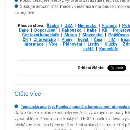
Pokud cestujete letecky, vyfoťte si zavazadla i jejich obsah 
Sledujte aktuální informace v destinaci a v případě komplikac
co nejdříve.
Klíčová slova:
Řecko
|
USA
|
Německo
|
Francie
|
Pol
Daně
|
Doporučení
|
Rakousko
|
Itálie
|
KB
|
Pojišťov
Cestovní kanceláře
|
Škoda
|
Slovensko
|
Pojišťovna
ČR
|
Chorvatsko
|
Plány
|
Egypt
|
Češi
|
TIM
|
Bezp
informace
|
Vice
|
Plánování
|
Lístky
|
Služby
|
Zdr
světě
|
Kanceláře
|
Sdílení článku:
Čtěte více
Tematické analýzy: Panika spojená s koronavirem přepsala d
Data z čínské reálné ekonomiky vyděsila výraznými propady. Bře
vypadat lépe. Přesto jsme čínský růst HDP museli revidovat vý
očekáváme za dva týdny další snížení úrokových sazeb. ECB pří