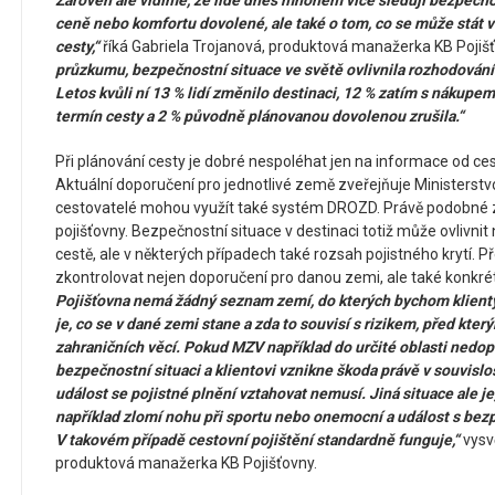
Zároveň ale vidíme, že lidé dnes mnohem více sledují bezpečnos
ceně nebo komfortu dovolené, ale také o tom, co se může stát 
cesty,“
říká Gabriela Trojanová, produktová manažerka KB Pojiš
průzkumu, bezpečnostní situace ve světě ovlivnila rozhodování
Letos kvůli ní 13 % lidí změnilo destinaci, 12 % zatím s nákupe
termín cesty a 2 % původně plánovanou dovolenou zrušila.“
Při plánování cesty je dobré nespoléhat jen na informace od ce
Aktuální doporučení pro jednotlivé země zveřejňuje Ministerstv
cestovatelé mohou využít také systém DROZD. Právě podobné zdr
pojišťovny. Bezpečnostní situace v destinaci totiž může ovlivn
cestě, ale v některých případech také rozsah pojistného krytí. 
zkontrolovat nejen doporučení pro danou zemi, ale také konkré
Pojišťovna nemá žádný seznam zemí, do kterých bychom klienty 
je, co se v dané zemi stane a zda to souvisí s rizikem, před kte
zahraničních věcí. Pokud MZV například do určité oblasti nedop
bezpečnostní situaci a klientovi vznikne škoda právě v souvislos
událost se pojistné plnění vztahovat nemusí. Jiná situace ale je
například zlomí nohu při sportu nebo onemocní a událost s bezp
V takovém případě cestovní pojištění standardně funguje,“
vysvě
produktová manažerka KB Pojišťovny.