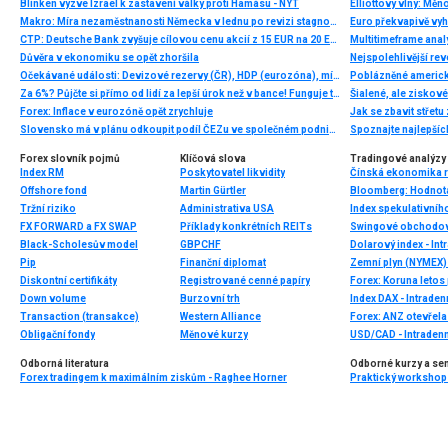
Blinken vyzve Izrael k zastavení války proti Hamásu - NYT
Elliottovy vlny: Mě
Makro: Míra nezaměstnanosti Německa v lednu po revizi stagnovala na 6,8pct
Euro překvapivě vyh
CTP: Deutsche Bank zvyšuje cílovou cenu akcií z 15 EUR na 20 EUR a doporučení z „hold“ na „buy“
Multitimeframe anal
Důvěra v ekonomiku se opět zhoršila
Nejspolehlivější rev
Očekávané události: Devizové rezervy (ČR), HDP (eurozóna), míra nezaměstnanosti (USA)
Poblázněné americk
Za 6%? Půjčte si přímo od lidí za lepší úrok než v bance! Funguje to!
Šialené, ale ziskové.
Forex: Inflace v eurozóně opět zrychluje
Jak se zbavit střet
Slovensko má v plánu odkoupit podíl ČEZu ve společném podniku JESS
Spoznajte najlepšíc
Forex slovník pojmů
Klíčová slova
Tradingové analýzy 
Index RM
Poskytovatel likvidity
Čínská ekonomika r
Offshore fond
Martin Gürtler
Tržní riziko
Administrativa USA
Index spekulativníh
FX FORWARD a FX SWAP
Příklady konkrétních REITs
Swingové obchodov
Black-Scholesův model
GBPCHF
Dolarový index - Int
Pip
Finanční diplomat
Zemní plyn (NYMEX) 
Diskontní certifikáty
Registrované cenné papíry
Down volume
Burzovní trh
Index DAX - Intraden
Transaction (transakce)
Western Alliance
Forex: ANZ otevřel
Obligační fondy
Měnové kurzy
USD/CAD - Intradenn
Odborná literatura
Odborné kurzy a se
Forex tradingem k maximálním ziskům - Raghee Horner