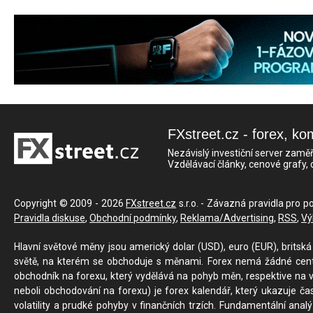
FXstreet.cz - forex, ko
Nezávislý investiční server zaměř
Vzdělávací články, cenové grafy,
Copyright © 2009 - 2026
FXstreet.cz
s.r.o. - Závazná pravidla pro p
Pravidla diskuse
,
Obchodní podmínky
,
Reklama/Advertising
,
RSS
,
Vý
Hlavní světové měny jsou americký dolar (USD), euro (EUR), britská 
světě, na kterém se obchoduje s měnami. Forex nemá žádné centrál
obchodník na forexu, který vydělává na pohyb měn, respektive na v
neboli obchodování na forexu) je forex kalendář, který ukazuje č
volatility a prudké pohyby v finančních trzích. Fundamentální ana