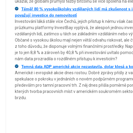
ukázal, že globální průmysl těžby bitcoinů se více spoléhá na ele
Téměř 80 % vysokoškolsky vzdělaných lidí má zkušenost s in
považují investice do nemovitostí
Investování láká stále více Čechů, jejich přístup k němu však ča
průzkumu platformy InvestBay vyplývá, že alespoň jednou inve
vzdělaných lidí, zatímco u těch se základním vzděláním nebo výu
Občané s vysokou školou mají nejen větší odvahu riskovat, ale čt
z toho důvodu, že disponuje volnými finančními prostředky. Napr
je to jen 8,8 % a zároveň by 40,8 % při investování uvítalo pomo
nám data prozradila o rozdílném přístupu k investicím?
Temná data ADP americké akcie nezastavila, dolar klesá a ko
Americké i evropské akcie dnes rostou. Dobré zprávy přišly z va
spekulace o pokroku v jednáních o novém podpůrném program
především pro tamní pracovní trh. Z něj dnes přišla poměrně pon
kterých tvorba pracovních míst v americkém soukromém sektoru
brzdu.