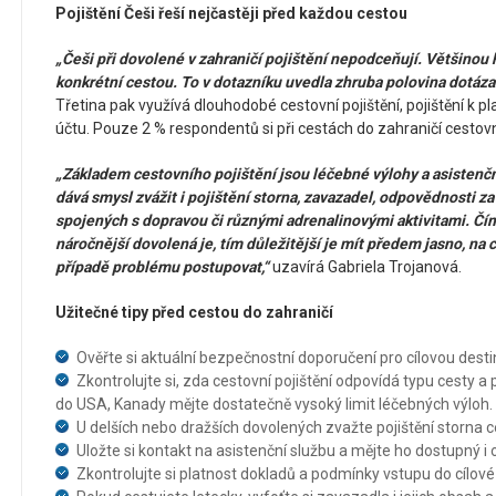
Pojištění Češi řeší nejčastěji před každou cestou
„Češi při dovolené v zahraničí pojištění nepodceňují. Většinou
konkrétní cestou. To v dotazníku uvedla zhruba polovina dotáza
Třetina pak využívá dlouhodobé cestovní pojištění, pojištění k 
účtu. Pouze 2 % respondentů si při cestách do zahraničí cestovní
„Základem cestovního pojištění jsou léčebné výlohy a asistenčn
dává smysl zvážit i pojištění storna, zavazadel, odpovědnosti za
spojených s dopravou či různými adrenalinovými aktivitami. Čí
náročnější dovolená je, tím důležitější je mít předem jasno, na c
případě problému postupovat,“
uzavírá Gabriela Trojanová.
Užitečné tipy před cestou do zahraničí
Ověřte si aktuální bezpečnostní doporučení pro cílovou desti
Zkontrolujte si, zda cestovní pojištění odpovídá typu cesty 
do USA, Kanady mějte dostatečně vysoký limit léčebných výloh.
U delších nebo dražších dovolených zvažte pojištění storna c
Uložte si kontakt na asistenční službu a mějte ho dostupný i o
Zkontrolujte si platnost dokladů a podmínky vstupu do cílov