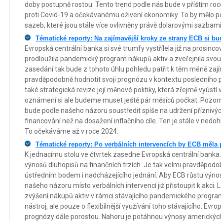
doby postupně rostou. Tento trend podle nás bude v příštím roc
proti Covid-19 a očekávanému oživení ekonomiky. To by mělo p
sazeb, které jsou stále více ovlivněny právě dolarovými sazbami
Tématické reporty: Na zajímavější kroky ze strany ECB si 
Evropská centrální banka si své trumfy vystřílela již na prosinco
prodloužila pandemický program nákupů aktiv a zveřejnila svou
zasedání tak bude z tohoto úhlu pohledu patřit k těm méně za
pravděpodobně hodnotit svoji prognózu v kontextu posledního
také strategická revize její měnové politiky, která zřejmě vyústí 
oznámení si ale budeme muset ještě pár měsíců počkat. Pozorno
bude podle našeho názoru soustředit spíše na udržení příznivý
financování než na dosažení inflačního cíle. Ten je stále v nedo
To očekáváme až v roce 2024.
Tématické reporty: Po verbálních intervencích by ECB měla p
K jednacímu stolu ve čtvrtek zasedne Evropská centrální banka.
výnosů dluhopisů na finančních trzích. Je tak velmi pravděpod
ústředním bodem i nadcházejícího jednání. Aby ECB růstu výnos
našeho názoru místo verbálních intervencí již přistoupit k akci.
zvýšení nákupů aktiv v rámci stávajícího pandemického progra
nástroj, ale pouze o flexibilnější využívání toho stávajícího. Evr
prognózy dále porostou. Nahoru je potáhnou výnosy amerických Tr