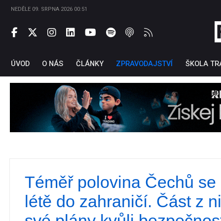
NEDĚLE 09. SRPNA 2026 00:51
ÚVOD
O NÁS
ČLÁNKY
ZPRAVODAJSTVÍ
ŠKOLA TR
Téměř polovina Čechů se l
Ti
létě do zahraničí. Část z 
své plány kvůli bezpečnost