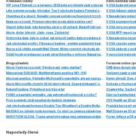
Vzdělávací články
Denní kalendář udál
VIP zóna FXstreet.cz v červenci 2026 byla pro klienty opět zisková
V USA bude mít slo
Léto v plném proudu, trhy také: Top 3 obchody traderů Fintokei na indexech a zlatě
V USA týdenní statist
Chamtivost a strach: Největší cenové pohyby na finančních trzích (červenec 2026)
V Kanadě Ivey index
Káva na rozcestí. Přinese rekordní úroda další pokles cen?
V USA průměrný hod
Stvořil elitní klub, kde Ameriku obral o 65 miliard. Madoff řídil největší Ponzi dějin
V USA míra nezaměs
Akcie, dolar, bitcoin, zlato, ropa: Začíná to!
V USA NFP report z
Historická data, kde je získat, jak připojit svého data providera do MultiCharts a proč je budeme potřebovat? (4. díl)
V Kanadě míra neza
Jak obchodují profíci: Fibonacci trading - systém úspěšných traderů
V USA zásoby zemní
Burza v LA chtěla sesadit Wall Street. Místo ropných obchodů dnes místem duní basy
V USA žádosti o po
Ošidil hosty v restauraci a pak obral Ameriku o miliony. Nápad na obří podvod dostal Ponzi náhodou
V eurozóně maloobc
Blogy uživatelů
Forexové online zp
Akcie Tesly na rozcestí: Výrobce aut, nebo startup?
ČNB dnes doručí sta
Měnový pár EUR/AUD: Multitimeframe analýza (W1–H4)
Smíšený závěr v zá
Akciová analýza: Výsledky McDonald’s nepotěšily, ale ani neurazily. Jakou vizi společnost prezentovala?
Akcie Microsoftu zlomily 26 let starý rekord. Důvod překvapil i samotné investory
Dohoda o Hormuzské
RebelsFunding: Príležitosť pre Vás je tu!
FOMO a kvartální výsledky: Jak vyhodnotit potenciál a riziko?
Proč v období ztrát nesahat do funkční strategie
Jak obchodovat formace Double Top (M pattern) a Double Bottom (W pattern)
Pražská burza při s
NASDAQ po silném růstu koriguje. Co stojí za změnou nálady investorů?
INVESTIČNÍ GLOSA: Trump americký nákup jenů nálepkuje přátelstvím. Pravda je jinde
Naposledy čtené: