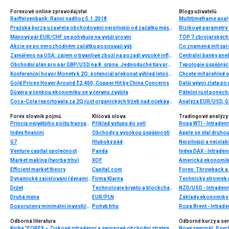
Forexové online zpravodajství
Blogy uživatelů
Raiffeisenbank: Ranní nadhoz 5.1.2018
Multitimeframe anal
Pražská burza uzavřela obchodování nejsilnější od začátku měsíce
Rizikové parametry 
Měnový pár EUR/CHF se pohybuje na vyšší úrovni
TOP 7 zbrojařských 
Akcie se po nerozhodném začátku posouvají výš
Co znamená mít sprá
Zaměřeno na USA: zájem o trvanlivé zboží na pozadí vysoké inflace a posilování USD
Centrální banky ane
Obchodní plán pro pár GBP/USD na 8. srpna. Jednoduché tipy pro začátečníky.
Typologie úspěšnýc
Konferenční hovor Monety k 2Q: potenciál překonat výhled letošního čistého zisku až o 400 mil. Kč
Chcete mít přehled o
Gold Prices Hover Around $2,400; Copper Hit by China Concerns
Další vývoj zlata po
Důvěra v českou ekonomiku se v červnu zvýšila
Páteční růst ponecha
Coca-Cola reportovala za 2Q růst organických tržeb nad očekáváním a zvýšila celoroční výhled
Forex slovník pojmů
Klíčová slova
Tradingové analýzy 
Princip největšího počtu transakcí
Příklad vstupu do sell
Ropa WTI - Intraden
Index finanční
Obchody s vysokou úspěšností
G7
Hluboký pád
Nejsilnější a nejsla
Venture capital společnost
Panda
Index DAX - Intraden
Market making (tvorba trhu)
XOF
Efficient market theory
Capital.com
Forex: Throwback a 
Dynamické zajišťování (dynamic hedging)
Firma Klarna
Technický stromek
Držet
Technologie krypto a blockchain
NZD/USD - Intradenn
Druhá měna
EUR/PLN
Základy ekonomiky 
Doporučený minimální investiční horizont
Pohyb trhu
Ropa Brent - Intrade
Odborná literatura
Odborné kurzy a se
Kniha "FOREX – Ziskové intradenní a swingové obchodní strategie" od Kathy Lien vychází v češtině!