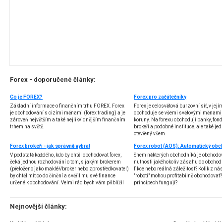
Forex - doporučené články:
Co je FOREX?
Forex pro začátečníky
Základní informace o finančním trhu FOREX. Forex
Forex je celosvětová burzovní síť, v jej
je obchodování s cizími měnami (forex trading) a je
obchoduje se všemi světovými měnami,
zároveň největším a také nejlikvidnějším finančním
koruny. Na forexu obchodují banky, fondy
trhem na světě.
brokeři a podobné instituce, ale také jedn
otevřený všem.
Forex brokeři - jak správně vybrat
V podstatě každého, kdo by chtěl obchodovat forex,
Snem některých obchodníků je obchodo
čeká jednou rozhodování o tom, s jakým brokerem
nutnosti jakéhokoliv zásahu do obchod
(přeloženo jako makléř/broker nebo zprostředkovatel)
fikce nebo reálná záležitost? Kolik z nás
by chtěl mít co do činění a svěřil mu své finance
"roboti" mohou profitabilně obchodovat
určené k obchodování. Velmi rád bych vám přiblížil
principech fungují?
problematiku výběru brokera, rozdíl mezi
jednotlivými typy brokerů a v neposlední řadě uvedu
několik příkladů nejznámějších z nich.
Nejnovější články: