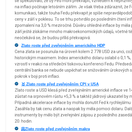
se spekulovalo, že by Fed mohl překvapit, vzhledem k nepřízni
na inflaci počínaje letošním zářím. Je však třeba zdůraznit, že
komunikaci, takže touha Fedu překvapit je spíše nepravděpodob
ceny v září v poklesu. To se trhu potvrdilo po posledním čtení in
zpomalení na 3,0 % meziročně. Důvěru ohledně inflace by měla po
září ještě získáme mnoho makroekonomických údajů, včetně těch 
neočekává se, že budou příliš překvapivá.
Zlato roste před zveřejněním amerického HDP
Cena zlata se posunula na úroveň kolem 2 778 USD za unci, což 
historickým maximem. Index amerického dolaru oslabil o 0,1 %,
vzrostl v reakci na středeční tiskovou konferenci Fedu. Předse
centrální banka se nebude uspěchat se snižováním úrokových sa
pokrok v boji proti inflaci.
🥇 Zlato roste před zveřejněním CPI v USA
Zlato roste a USD klesá před zveřejněním americké inflace ve 14
zůstat na srpnovém růstu +5,3 % a taktéž jádrový ukazatel by 
Případná akcelerace inflace by mohla donutit Fed k rychlejšímu
Zasáhla by tak cenu zlata a naopak by měla pomoci dolaru. Da
instrumenty by mělo být zveřejnění zápisu z posledního zasedá
20. hodin.
📀Zlato roste před zveřejněním makra