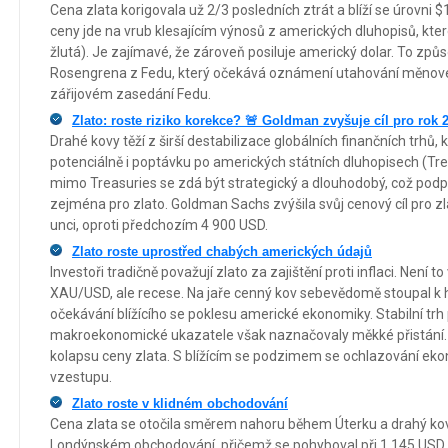
Cena zlata korigovala už 2/3 posledních ztrát a blíží se úrovni 
ceny jde na vrub klesajícím výnosů z amerických dluhopisů, kter
žlutá). Je zajímavé, že zároveň posiluje americký dolar. To zp
Rosengrena z Fedu, který očekává oznámení utahování měnové
zářijovém zasedání Fedu.
Zlato: roste riziko korekce? 🚨 Goldman zvyšuje cíl pro rok 
Drahé kovy těží z širší destabilizace globálních finančních trhů,
potenciálně i poptávku po amerických státních dluhopisech (Tre
mimo Treasuries se zdá být strategický a dlouhodobý, což podp
zejména pro zlato. Goldman Sachs zvýšila svůj cenový cíl pro z
unci, oproti předchozím 4 900 USD.
Zlato roste uprostřed chabých amerických údajů
Investoři tradičně považují zlato za zajištění proti inflaci. Není to
XAU/USD, ale recese. Na jaře cenný kov sebevědomě stoupal k
očekávání blížícího se poklesu americké ekonomiky. Stabilní trh 
makroekonomické ukazatele však naznačovaly měkké přistání. T
kolapsu ceny zlata. S blížícím se podzimem se ochlazování eko
vzestupu.
Zlato roste v klidném obchodování
Cena zlata se otočila směrem nahoru během Úterku a drahý kov 
Londýnském obchodování, přičemž se pohyboval při 1,145 USD.