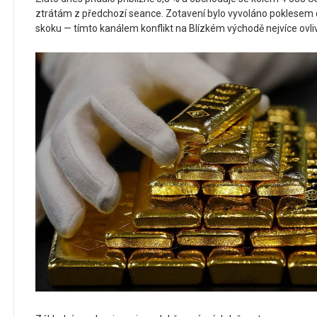
ztrátám z předchozí seance. Zotavení bylo vyvoláno poklesem
skoku — tímto kanálem konflikt na Blízkém východě nejvíce ovliv