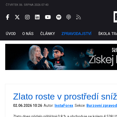
ČTVRTEK 06. SRPNA 2026 07:40
ÚVOD
O NÁS
ČLÁNKY
ZPRAVODAJSTVÍ
ŠKOLA TR
Zlato roste v prostředí sní
Ti
02.06.2026 10:26
Autor:
InstaForex
Sekce:
Burzovní zpravod
Zlato dnes přidalo přibližně 0,8 % a obchoduje se kolem 4 538 US