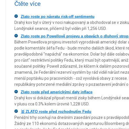
Čtěte více
Zlato roste po návratu risk-off sentimentu
Drahý kov byl v úterý v noci nakupovaný a obchodoval se v zis
Londýnské seance, přičemž byl viděn při 1,256 USD.
Zlato roste po Powellově projevu a obavách o dluhový strop
Během Powellova projevu investoři vyprodávali americký dolar a 
podle komentáře šéfa Fedu - bude mnoho dalších škod, které rest
pravděpodobně "napáchá" na ekonomice. Dolar byl dále oslabo
pro růst" restriktivní politiky Fedu, který musí být opatrnější, aniž
současné politiky. Powell zdůraznil, že klíčem k dalším pozoro
znamená, že Federální rezervní systém by rád viděl nárůst ne
menší poptávku po pracovnících - což vyvolává obavy z recese. 
republikány potvrzené mediální zprávy o pozastavení jednání o
Zlato roste před americkými daty inflace
Drahý kov si dokázal připsat menší zisky během Londýnské sea
v plusu cca 0.3% kolem úrovně 1,228 USD.
🥇 ZLATO roste před rozhodnutím Fedu
Peněžní trhy oceňují na dnešním zasedání pouze s pravděpodo
Žádný ze 110 ekonomů dotazovaných agenturou Bloomberg dnes 