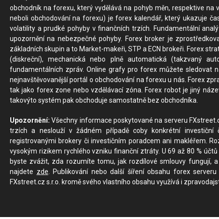
obchodník na forexu, který vydělává na pohyb měn, respektive na v
neboli obchodování na forexu) je forex kalendář, který ukazuje č
volatility a prudké pohyby v finančních trzích. Fundamentální ana
upozornění na nebezpečné pohyby. Forex broker je zprostředkov
základních skupin a to Market-makeři, STP a ECN brokeři. Forex stra
(diskreční), mechanická nebo plně automatická (takzvaný aut
fundamentálních zpráv. Online grafy pro forex můžete sledovat na 
nejnavštěvovanější portál o obchodování na forexu u nás. Forex zprav
tak jako forex zone nebo vzdělávací zóna. Forex robot je jiný náz
takovýto systém pak obchoduje samostatně bez obchodníka.
Upozornění:
Všechny informace poskytované na serveru FXstreet.cz
trzích a neslouží v žádném případě coby konkrétní investiční č
registrovanými brokery či investičním poradcem ani makléřem. Rozd
vysokým rizikem rychlého vzniku finanční ztráty. U 69 až 80 % účtů 
byste zvážit, zda rozumíte tomu, jak rozdílové smlouvy fungují, a
najdete
zde
. Publikování nebo další šíření obsahu forex serveru
FXstreet.cz s.r.o. kromě svého vlastního obsahu využívá i zpravodajs