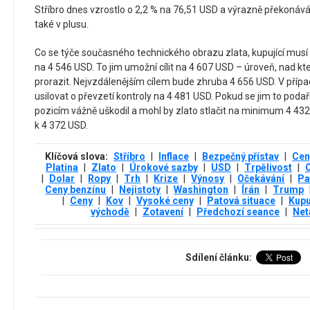
Stříbro dnes vzrostlo o 2,2 % na 76,51 USD a výrazně překonává 
také v plusu.
Co se týče současného technického obrazu zlata, kupující musí z
na 4 546 USD. To jim umožní cílit na 4 607 USD – úroveň, nad 
prorazit. Nejvzdálenějším cílem bude zhruba 4 656 USD. V pří
usilovat o převzetí kontroly na 4 481 USD. Pokud se jim to podař
pozicím vážně uškodil a mohl by zlato stlačit na minimum 4 432
k 4 372 USD.
Klíčová slova:
Stříbro
|
Inflace
|
Bezpečný přístav
|
Cen
Platina
|
Zlato
|
Úrokové sazby
|
USD
|
Trpělivost
|
|
Dolar
|
Ropy
|
Trh
|
Krize
|
Výnosy
|
Očekávání
|
Pa
Ceny benzínu
|
Nejistoty
|
Washington
|
Írán
|
Trump
|
Ceny
|
Kov
|
Vysoké ceny
|
Patová situace
|
Kupu
východě
|
Zotavení
|
Předchozí seance
|
Net
Sdílení článku: