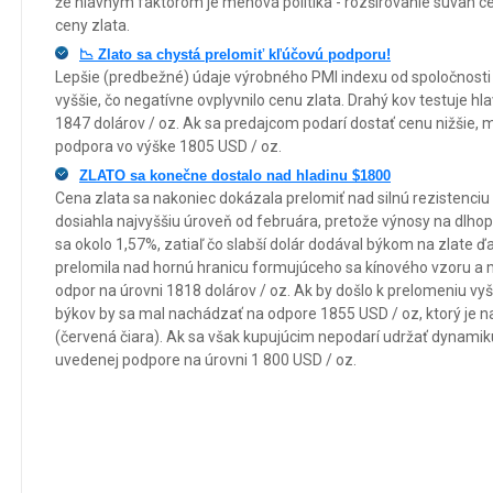
že hlavným faktorom je menová politika - rozširovanie súvah cen
ceny zlata.
📉 Zlato sa chystá prelomiť kľúčovú podporu!
Lepšie (predbežné) údaje výrobného PMI indexu od spoločnosti 
vyššie, čo negatívne ovplyvnilo cenu zlata. Drahý kov testuje 
1847 dolárov / oz. Ak sa predajcom podarí dostať cenu nižšie, 
podpora vo výške 1805 USD / oz.
ZLATO sa konečne dostalo nad hladinu $1800
Cena zlata sa nakoniec dokázala prelomiť nad silnú rezistenciu 
dosiahla najvyššiu úroveň od februára, pretože výnosy na dlhop
sa okolo 1,57%, zatiaľ čo slabší dolár dodával býkom na zlate ď
prelomila nad hornú hranicu formujúceho sa kínového vzoru a 
odpor na úrovni 1818 dolárov / oz. Ak by došlo k prelomeniu vyšš
býkov by sa mal nachádzať na odpore 1855 USD / oz, ktorý je 
(červená čiara). Ak sa však kupujúcim nepodarí udržať dynamiku
uvedenej podpore na úrovni 1 800 USD / oz.