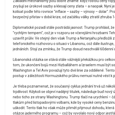
Základní mechanismy jsou dobře známé: když rostou ceny ropy, p
zvyšují se úrokové sazby a klesají ceny zlata – a naopak. Nyní j
kolísat podle této rovnice "inflace – sazby – výnosy – dolar". P
bezpečný přístav v době krize, od začátku války ztratil zhruba 
Diplomatické pozadí stále postrádá jasnost. Trump prohlásil, že
"rychlým tempem", což je v rozporu se včerejšími hrozbami Teh
uzavřít průliv. Ve stejný den však Trump a Netanjahu předložili
telefonického rozhovoru o situaci v Libanonu, což dále ilustruje
jednáních. Stojí za zmínku, že Trump dosud neschválil 60denní 
Libanonská otázka se stává stále vážnější překážkou pro celkové 
tom, že ukončení bojů mezi Hizballáhem a Izraelem musí být s
Washington a Tel Aviv považují tyto dvě linie za oddělené. Tento 
postup v záležitosti Hormuzského průlivu nemusí nutně vést k p
Je třeba poznamenat, že současný cyklus jednání trvá už několi
trpělivost. Kdykoli se objeví nadějný titulek, následuje buď nový
nebo ticho ze strany Washingtonu. Trump tlačí na urychlení – č
tlakům před listopadovými volbami, kde by vysoké ceny benzi
uškodit. Tento tlak ho však může přimět přijmout dohodu, kter
otázce jaderného programu – což by vyvolalo nový odpor jestřá