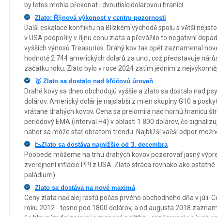
by letos mohla překonat i dvoutisícidolarovou hranici.
Zlato: Říjnová výkonost v centru pozornosti
Další eskalace konfliktu na Blízkém východě spolu s větší nejis
v USA podpořily v říjnu cenu zlata a převážilo to negativní dopa
vyšších výnosů Treasuries. Drahý kov tak opět zaznamenal nové
hodnotě 2 744 amerických dolarů za unci, což představuje nárůs
začátku roku. Zlato bylo v roce 2024 zatím jedním z nejvýkonnějš
🥇 Zlato sa dostalo nad kľúčovú úroveň
Drahé kovy sa dnes obchodujú vyššie a zlato sa dostalo nad ps
dolárov. Americký dolár je najslabší z mien skupiny G10 a posk
vrátane drahých kovov. Cena sa prelomila nad hornú hranicu št
periódový EMA (interval H4) v oblasti 1 800 dolárov, čo signaliz
nahor sa môže stať obratom trendu. Najbližší väčší odpor možno 
📉Zlato sa dostáva najnižšie od 3. decembra
Poobede môžeme na trhu drahých kovov pozorovať jasný výpreda
zverejnení inflácie PPI z USA. Zlato stráca rovnako ako ostatné 
paládium).
Zlato sa dostáva na nové maximá
Ceny zlata naďalej rastú počas prvého obchodného dňa v júli. C
roku 2012 - tesne pod 1800 dolárov, a od augusta 2018 zaznam