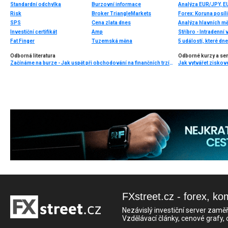
Standardní odchylka
Burzovní informace
Analýza EUR/JPY, 
Risk
Broker TriangleMarkets
SPS
Cena zlata dnes
Analýza hlavních m
Investiční certifikát
Amp
Stříbro - Intradenní
Fat Finger
Tuzemská měna
5 událostí, které dn
Odborná literatura
Odborné kurzy a se
Začínáme na burze - Jak uspět při obchodování na finančních trzích (1. vydání)
Jak vytvářet ziskov
FXstreet.cz - forex, ko
Nezávislý investiční server zaměř
Vzdělávací články, cenové grafy,