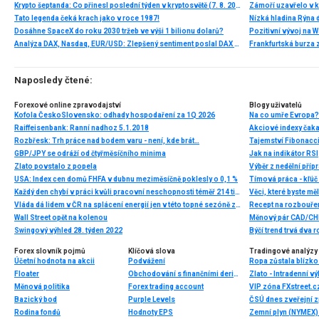
Krypto šeptanda: Co přinesl poslední týden v kryptosvětě (7. 8. 2026)
Tato legenda čeká krach jako v roce 1987!
Nízká hladina Rýna 
Dosáhne SpaceX do roku 2030 tržeb ve výši 1 bilionu dolarů?
Pozitivní vývoj na Wa
Analýza DAX, Nasdaq, EUR/USD: Zlepšený sentiment poslal DAX na nová maxima
Frankfurtská burza 
Naposledy čtené:
Forexové online zpravodajství
Blogy uživatelů
Kofola ČeskoSlovensko: odhady hospodaření za 1Q 2026
Na co umře Evropa? 
Raiffeisenbank: Ranní nadhoz 5.1.2018
Akciové indexy čaka
Rozbřesk: Trh práce nad bodem varu - není, kde brát…
Tajemství Fibonacci
GBP/JPY se odráží od čtyřměsíčního minima
Jak na indikátor RSI
Zlato povstalo z popela
USA: Index cen domů FHFA v dubnu meziměsíčně poklesly o 0,1 %
Tímová práca - kľúč
Každý den chybí v práci kvůli pracovní neschopnosti téměř 214 tisíc lidí. Přesto stonáme kratší dobu než před covidem
Věci, které byste mě
Vláda dá lidem v ČR na splácení energií jen v této topné sezóně zhruba 18 miliard korun. To není málo, zvláště, když by vláda měla naopak spíše šetřit
Recept na rozbouřen
Wall Street opět na kolenou
Měnový pár CAD/CHF
Swingový výhled 28. týden 2022
Forex slovník pojmů
Klíčová slova
Tradingové analýzy 
Účetní hodnota na akcii
Podvážení
Ropa zůstala blízk
Floater
Obchodování s finančními deriváty
Zlato - Intradenní v
Měnová politika
Forex trading account
Bazický bod
Purple Levels
ČSÚ dnes zveřejní z
Rodina fondů
Hodnoty EPS
Zemní plyn (NYMEX) 