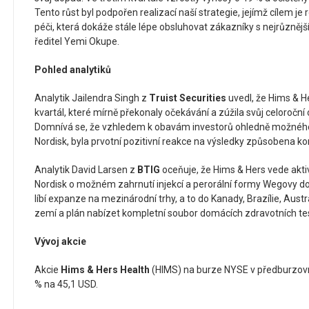
Tento růst byl podpořen realizací naší strategie, jejímž cílem je 
péči, která dokáže stále lépe obsluhovat zákazníky s nejrůznějš
ředitel Yemi Okupe.
Pohled analytiků
Analytik Jailendra Singh z
Truist Securities
uvedl, že Hims & H
kvartál, které mírně překonaly očekávání a zúžila svůj celoročn
Domnívá se, že vzhledem k obavám investorů ohledně možného 
Nordisk, byla prvotní pozitivní reakce na výsledky způsobena ko
Analytik David Larsen z
BTIG
oceňuje, že Hims & Hers vede akti
Nordisk o možném zahrnutí injekcí a perorální formy Wegovy do
líbí expanze na mezinárodní trhy, a to do Kanady, Brazílie, Austr
zemí a plán nabízet kompletní soubor domácích zdravotních te
Vývoj akcie
Akcie
Hims & Hers Health
(HIMS) na burze NYSE v předburzovní
% na 45,1 USD.