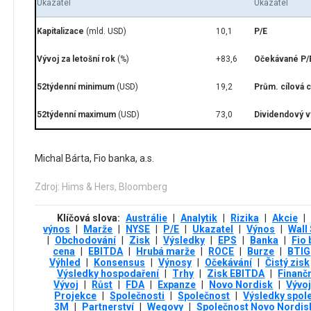
Ukazatel
Ukazatel
Kapitalizace
(mld. USD)
10,1
P/E
Vývoj za letošní rok
(%)
+83,6
Očekávané P/
52týdenní minimum
(USD)
19,2
Prům. cílová 
52týdenní maximum
(USD)
73,0
Dividendový 
Michal Bárta, Fio banka, a.s.
Zdroj: Hims & Hers, Bloomberg
Klíčová slova:
Austrálie
|
Analytik
|
Rizika
|
Akcie
|
výnos
|
Marže
|
NYSE
|
P/E
|
Ukazatel
|
Výnos
|
Wall
|
Obchodování
|
Zisk
|
Výsledky
|
EPS
|
Banka
|
Fio
cena
|
EBITDA
|
Hrubá marže
|
ROCE
|
Burze
|
BTIG
Výhled
|
Konsensus
|
Výnosy
|
Očekávání
|
Čistý zisk
Výsledky hospodaření
|
Trhy
|
Zisk EBITDA
|
Finančn
Vývoj
|
Růst
|
FDA
|
Expanze
|
Novo Nordisk
|
Vývoj
Projekce
|
Společnosti
|
Společnost
|
Výsledky spol
3М
|
Partnerství
|
Wegovy
|
Společnost Novo Nordis