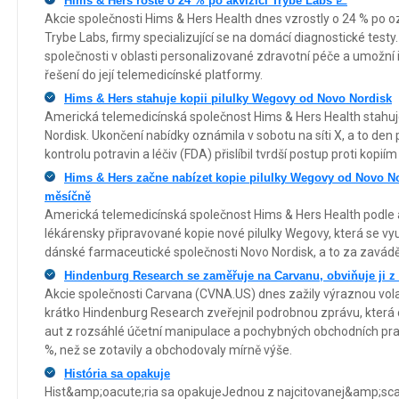
Hims & Hers roste o 24 % po akvizici Trybe Labs 📈
Akcie společnosti Hims & Hers Health dnes vzrostly o 24 % po 
Trybe Labs, firmy specializující se na domácí diagnostické testy.
společnosti v oblasti personalizované zdravotní péče a umožní
řešení do její telemedicínské platformy.
Hims & Hers stahuje kopii pilulky Wegovy od Novo Nordisk
Americká telemedicínská společnost Hims & Hers Health stahuje
Nordisk. Ukončení nabídky oznámila v sobotu na síti X, a to den
kontrolu potravin a léčiv (FDA) přislíbil tvrdší postup proti kopií
Hims & Hers začne nabízet kopie pilulky Wegovy od Novo N
měsíčně
Americká telemedicínská společnost Hims & Hers Health podle
lékárensky připravované kopie nové pilulky Wegovy, která se využ
dánské farmaceutické společnosti Novo Nordisk, a to za zavád
Hindenburg Research se zaměřuje na Carvanu, obviňuje ji z
Akcie společnosti Carvana (CVNA.US) dnes zažily výraznou vola
krátko Hindenburg Research zveřejnil podrobnou zprávu, která o
aut z rozsáhlé účetní manipulace a pochybných obchodních prak
%, než se zotavily a obchodovaly mírně výše.
História sa opakuje
Hist&amp;oacute;ria sa opakujeJednou z najcitovanej&amp;scar