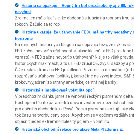
História sa opakuje – Ropný trh bol prezásobený aj v 80. r
nevyhral
Zrejme len málo ľudí vie, že obdobná situácia na ropnom trhu 
rokoch. Začalo sa to rop...
História ukazuje, že uťahovanie FEDu má na trhy negatívny
horizonte
Na mnohých finančných blogoch sa objavujú tézy, že cyklus na 
FED začne hovoriť o uťahovaní -> akcie klesnú -> FED prestane h
vzrastú -> FED začne hovoriť o uťahovaní? Nie je to však pravda
historických maximách, a to už FED zrušil QE, zvýšil sadzby a p
Čiže reakcia trhov na FED je odlišná. Pozrime sa do histórie (o
rozprávať o uťahovaní politiky), konkrétne na vývoj indexu S&P
krokov/vyjadrení zo strany americkej centrálnej banky:
Historická a implikovaná volatilita opcí
V předchozím článku jsme se věnovali řeckým písmenům delta,
Pochopení těchto parametrů dává investorovi možnost nahlédno
pro opčního obchodníka klíčové. Řecká písmena ukazují, jaký vli
tok času na tvorbu ceny opce. Abychom se v opčním vzdělávání po
objasnit jeden extrémně důležitý pojem – volatilitu.
Historická obchodní relace pro akcie Meta Platforms 📈