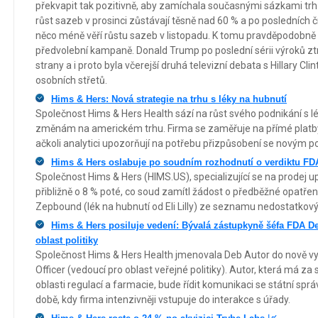
překvapit tak pozitivně, aby zamíchala současnými sázkami trh
růst sazeb v prosinci zůstávají těsně nad 60 % a po posledních č
něco méně věří růstu sazeb v listopadu. K tomu pravděpodobně p
předvolební kampaně. Donald Trump po poslední sérii výroků zt
strany a i proto byla včerejší druhá televizní debata s Hillary Cl
osobních střetů.
Hims & Hers: Nová strategie na trhu s léky na hubnutí
Společnost Hims & Hers Health sází na růst svého podnikání s l
změnám na americkém trhu. Firma se zaměřuje na přímé platby
ačkoli analytici upozorňují na potřebu přizpůsobení se novým
Hims & Hers oslabuje po soudním rozhodnutí o verdiktu FD
Společnost Hims & Hers (HIMS.US), specializující se na prodej u
přibližně o 8 % poté, co soud zamítl žádost o předběžné opatřen
Zepbound (lék na hubnutí od Eli Lilly) ze seznamu nedostatkovýc
Hims & Hers posiluje vedení: Bývalá zástupkyně šéfa FDA De
oblast politiky
Společnost Hims & Hers Health jmenovala Deb Autor do nově vy
Officer (vedoucí pro oblast veřejné politiky). Autor, která má za
oblasti regulací a farmacie, bude řídit komunikaci se státní správo
době, kdy firma intenzivněji vstupuje do interakce s úřady.