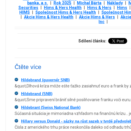
banka, a.s.
|
Rok 2025
|
Michal Bárta
|
Náklady
|
M
Securities
|
Hims & Hers Health
|
Hims & Hers
|
Hims
|
HIMS
|
Společnost Hims & Hers Health
|
Společnost Hi
|
Akcie Hims & Hers Health
|
Akcie Hims & Hers
|
Akci
Inc
|
Sdílení článku:
Čtěte více
Hildebrand (guvernér SNB)
&quot;Dlhová kríza môže ešte ťažko zasiahnuť euro a frank by z 
Hildebrand (SNB)
&quot;Sme pripravení brániť silné posilňovanie franku voči euru....
Hildebrant (Swiss National Bank)
Súčasná situácia je mimoriadna vzhľadom na finančnú krízu... je 
Hillary versus Donald - sázky na růst sazeb v tvrdé předvole
Čísla z amerického trhu práce neskončila daleko od odhadu tr