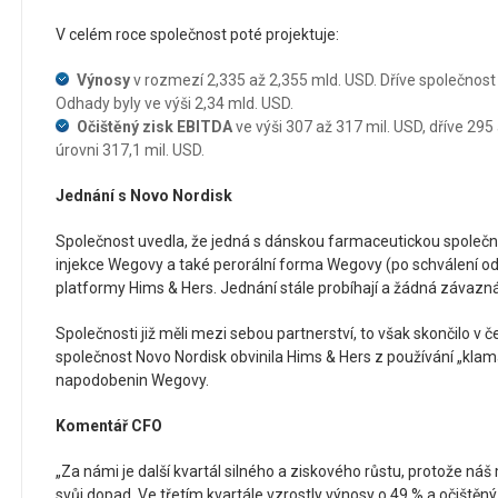
V celém roce společnost poté projektuje:
Výnosy
v rozmezí 2,335 až 2,355 mld. USD. Dříve společnost 
Odhady byly ve výši 2,34 mld. USD.
Očištěný zisk EBITDA
ve výši 307 až 317 mil. USD, dříve 295
úrovni 317,1 mil. USD.
Jednání s Novo Nordisk
Společnost uvedla, že jedná s dánskou farmaceutickou společno
injekce Wegovy a také perorální forma Wegovy (po schválení o
platformy Hims & Hers. Jednání stále probíhají a žádná závaz
Společnosti již měli mezi sebou partnerství, to však skončilo v 
společnost Novo Nordisk obvinila Hims & Hers z používání „klam
napodobenin Wegovy.
Komentář CFO
„Za námi je další kvartál silného a ziskového růstu, protože ná
svůj dopad. Ve třetím kvartále vzrostly výnosy o 49 % a očištěn