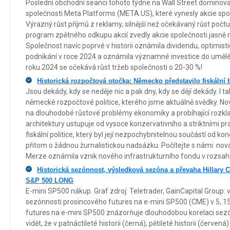
Poslední obchodní seanci tohoto týdne na Wall Street dominoval
společnosti Meta Platforms (META.US), které vynesly akcie spol
Výrazný růst příjmů z reklamy, silnější než očekávaný růst počt
program zpětného odkupu akcií zvedly akcie společnosti jasně
Společnost navíc poprvé v historii oznámila dividendu, optimist
podnikání v roce 2024 a oznámila významné investice do umělé i
roku 2024 se očekává růst tržeb společnosti o 20-30 %!
Historická rozpočtová otočka: Německo představilo fiskální
Jsou dekády, kdy se neděje nic a pak dny, kdy se dějí dekády. I ta
německé rozpočtové politice, kterého jsme aktuálně svědky. Nov
na dlouhodobé růstové problémy ekonomiky a probíhající rozk
architektury ustupuje od vysoce konzervativního a striktními pr
fiskální politice, který byl její nezpochybnitelnou součástí od k
přitom o žádnou žurnalistickou nadsázku. Počítejte s námi: nov
Merze oznámila vznik nového infrastrukturního fondu v rozsah
Historická sezónnost, výsledková sezóna a převaha Hillary C
S&P 500 LONG
E-mini SP500 nákup. Graf zdroj: Teletrader, GainCapital Group: 
sezónnosti prosincového futures na e-mini SP500 (CME) v 5, 15
futures na e-mini SP500 znázorňuje dlouhodobou korelaci sezó
vidět, že v patnáctileté historii (černá), pětileté historii (červená) 