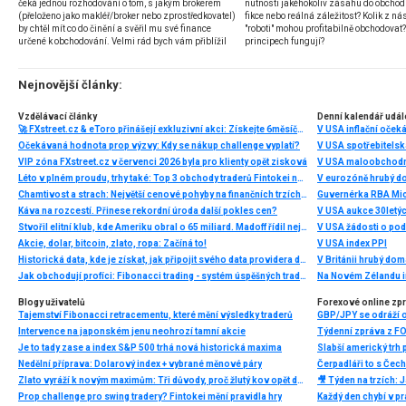
čeká jednou rozhodování o tom, s jakým brokerem
nutnosti jakéhokoliv zásahu do obchod
(přeloženo jako makléř/broker nebo zprostředkovatel)
fikce nebo reálná záležitost? Kolik z nás
by chtěl mít co do činění a svěřil mu své finance
"roboti" mohou profitabilně obchodovat
určené k obchodování. Velmi rád bych vám přiblížil
principech fungují?
problematiku výběru brokera, rozdíl mezi
jednotlivými typy brokerů a v neposlední řadě uvedu
několik příkladů nejznámějších z nich.
Nejnovější články:
Vzdělávací články
Denní kalendář udál
🚀 FXstreet.cz & eToro přinášejí exkluzivní akci: Získejte 6měsíční členství ve VIP zóně ZDARMA
V USA inflační očeká
Očekávaná hodnota prop výzvy: Kdy se nákup challenge vyplatí?
V USA spotřebitelsk
VIP zóna FXstreet.cz v červenci 2026 byla pro klienty opět zisková
V USA maloobchodní
Léto v plném proudu, trhy také: Top 3 obchody traderů Fintokei na indexech a zlatě
V eurozóně hrubý d
Chamtivost a strach: Největší cenové pohyby na finančních trzích (červenec 2026)
Guvernérka RBA Mic
Káva na rozcestí. Přinese rekordní úroda další pokles cen?
V USA aukce 30letý
Stvořil elitní klub, kde Ameriku obral o 65 miliard. Madoff řídil největší Ponzi dějin
V USA žádosti o po
Akcie, dolar, bitcoin, zlato, ropa: Začíná to!
V USA index PPI
Historická data, kde je získat, jak připojit svého data providera do MultiCharts a proč je budeme potřebovat? (4. díl)
V Británii hrubý do
Jak obchodují profíci: Fibonacci trading - systém úspěšných traderů
Na Novém Zélandu i
Blogy uživatelů
Forexové online zp
Tajemství Fibonacci retracementu, které mění výsledky traderů
GBP/JPY se odráží 
Intervence na japonském jenu neohrozí tamní akcie
Je to tady zase a index S&P 500 trhá nová historická maxima
Slabší americký trh 
Nedělní příprava: Dolarový index + vybrané měnové páry
Zlato vyráží k novým maximům: Tři důvody, proč žlutý kov opět dominuje
Prop challenge pro swing tradery? Fintokei mění pravidla hry