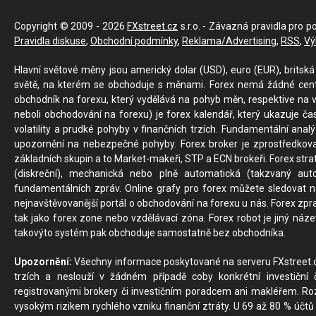
Copyright © 2009 - 2026
FXstreet.cz
s.r.o. - Závazná pravidla pro p
Pravidla diskuse
,
Obchodní podmínky
,
Reklama/Advertising
,
RSS
,
Vý
Hlavní světové měny jsou americký dolar (USD), euro (EUR), britská 
světě, na kterém se obchoduje s měnami. Forex nemá žádné centrál
obchodník na forexu, který vydělává na pohyb měn, respektive na v
neboli obchodování na forexu) je forex kalendář, který ukazuje č
volatility a prudké pohyby v finančních trzích. Fundamentální ana
upozornění na nebezpečné pohyby. Forex broker je zprostředkov
základních skupin a to Market-makeři, STP a ECN brokeři. Forex stra
(diskreční), mechanická nebo plně automatická (takzvaný aut
fundamentálních zpráv. Online grafy pro forex můžete sledovat na 
nejnavštěvovanější portál o obchodování na forexu u nás. Forex zprav
tak jako forex zone nebo vzdělávací zóna. Forex robot je jiný náz
takovýto systém pak obchoduje samostatně bez obchodníka.
Upozornění:
Všechny informace poskytované na serveru FXstreet.cz
trzích a neslouží v žádném případě coby konkrétní investiční č
registrovanými brokery či investičním poradcem ani makléřem. Rozd
vysokým rizikem rychlého vzniku finanční ztráty. U 69 až 80 % účtů 