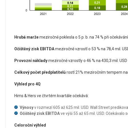
Hrubá marže
meziročně poklesla o 5 p. b. na 74 % při očekávání
Očištěný zisk EBITDA
meziročně vzrostl o 53 % na 78,4 mil. USD
Provozní náklady
meziročně vzrostly o 46 % na 430,3 mil. USD 
Celkový počet předplatitelů
rostl 21% meziročním tempem na 2,
Výhled pro 4Q
Hims & Hers ve čtvrtém kvartále očekává:
Výnosy
v rozmezí 605 až 625 mil. USD. Wall Street predikoval
Očištěný zisk EBITDA
ve výši 55 až 65 mil. USD. Očekávalo s
Celoroční výhled