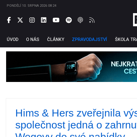
PONDĚLÍ 10. SRPNA 2026 08:24
ÚVOD
O NÁS
ČLÁNKY
ZPRAVODAJSTVÍ
ŠKOLA TR
Hims & Hers zveřejnila vý
Ti
společnost jedná o zahrnut
Wegovy do své nabídky