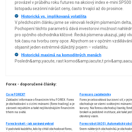
provázel v průběhu roku futures na akciový index e-mini SP500 
listopadu sezónní nárůst ceny, často trvající až do prosince.
Historická vs. implikovaná volatilita
V předchozím článku jsme se věnovali řeckým písmenům delta,
Pochopení těchto parametrů dává investorovi možnost nahlédno
pro opčního obchodníka klíčové. Řecká písmena ukazují, jaký vli
tok času na tvorbu ceny opce. Abychom se v opčním vzdělávání po
objasnit jeden extrémně důležitý pojem – volatilitu.
Historické maximá na komoditných menách
Posledn&amp;yacute; rast komod&amp;iacute;t priv&amp;aacu
Forex - doporučené články:
Co je FOREX?
Forex pro začátečníky
Základní informace o finančním trhu FOREX. Forex
Forex je celosvětová burzovní síť, v jej
je obchodování s cizími měnami (forex trading) a je
obchoduje se všemi světovými měnami,
zároveň největším a také nejlikvidnějším finančním
koruny. Na forexu obchodují banky, fondy
trhem na světě.
brokeři a podobné instituce, ale také jedn
otevřený všem.
Forex brokeři - jak správně vybrat
V podstatě každého, kdo by chtěl obchodovat forex,
Snem některých obchodníků je obchodo