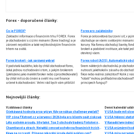
Forex - doporučené články:
Co je FOREX?
Forex pro začátečníky
Základní informace o finančním trhu FOREX. Forex
Forex je celosvětová burzovní síť, v jej
je obchodování s cizími měnami (forex trading) a je
obchoduje se všemi světovými měnami,
zároveň největším a také nejlikvidnějším finančním
koruny. Na forexu obchodují banky, fondy
trhem na světě.
brokeři a podobné instituce, ale také jedn
otevřený všem.
Forex brokeři - jak správně vybrat
V podstatě každého, kdo by chtěl obchodovat forex,
Snem některých obchodníků je obchodo
čeká jednou rozhodování o tom, s jakým brokerem
nutnosti jakéhokoliv zásahu do obchod
(přeloženo jako makléř/broker nebo zprostředkovatel)
fikce nebo reálná záležitost? Kolik z nás
by chtěl mít co do činění a svěřil mu své finance
"roboti" mohou profitabilně obchodovat
určené k obchodování. Velmi rád bych vám přiblížil
principech fungují?
problematiku výběru brokera, rozdíl mezi
jednotlivými typy brokerů a v neposlední řadě uvedu
několik příkladů nejznámějších z nich.
Nejnovější články:
Vzdělávací články
Denní kalendář udál
Očekávaná hodnota prop výzvy: Kdy se nákup challenge vyplatí?
V USA bude mít slo
VIP zóna FXstreet.cz v červenci 2026 byla pro klienty opět zisková
V USA týdenní statist
Léto v plném proudu, trhy také: Top 3 obchody traderů Fintokei na indexech a zlatě
V Kanadě Ivey index
Chamtivost a strach: Největší cenové pohyby na finančních trzích (červenec 2026)
V USA průměrný hod
Káva na rozcestí. Přinese rekordní úroda další pokles cen?
V USA míra nezaměs