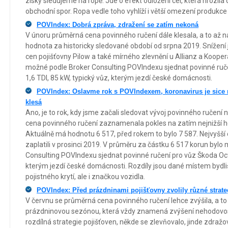
zisky sledujeme na ropě. Jde o efekt odložení cel, která hrozila
obchodní spor. Ropa vedle toho vyhlíží i větší omezení produkc
POVIndex: Dobrá zpráva, zdražení se zatím nekoná
V únoru průměrná cena povinného ručení dále klesala, a to až na
hodnota za historicky sledované období od srpna 2019. Snížení
cen pojišťovny Pilow a také mírného zlevnění u Allianz a Kooper
možné podle Broker Consulting POVIndexu sjednat povinné ruč
1,6 TDI, 85 kW, typický vůz, kterým jezdí české domácnosti.
POVIndex: Oslavme rok s POVIndexem, koronavirus je sice 
klesá
Ano, je to rok, kdy jsme začali sledovat vývoj povinného ručen
cena povinného ručení zaznamenala pokles na zatím nejnižší h
Aktuálně má hodnotu 6 517, před rokem to bylo 7 587. Nejvyšší c
zaplatili v prosinci 2019. V průměru za částku 6 517 korun bylo
Consulting POVIndexu sjednat povinné ručení pro vůz Škoda Octa
kterým jezdí české domácnosti. Rozdíly jsou dané místem bydli
pojistného krytí, ale i značkou vozidla.
POVIndex: Před prázdninami pojišťovny zvolily různé strate
V červnu se průměrná cena povinného ručení lehce zvýšila, a to
prázdninovou sezónou, která vždy znamená zvýšení nehodovos
rozdílná strategie pojišťoven, někde se zlevňovalo, jinde zdražo