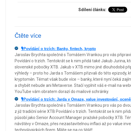
Sdílení článku:
Čtěte více
🎙️Povídání o trzích: Banky, fintech, krypto
Jaroslav Brychta společně s Tomášem Vrankou pro vás připravili da
Povídání o trzích. Tentokrát se k nim přidá také Jakub Jurina, 
slovenské pobočky XTB. Jakub v XTB mimo jiné dlouhodobě při
výhledy – proto ho Jarda s Tomášem přizvali do této epizody, kt
kryptoměn. Témat však bude více – banky, které nyní čeká zajím
a chybět nebude ani Metaverse. Stačí vyplnit váš e-mail na web
YouTube vám obratem dorazí do mailové schránky.
🎙️Povídání o trzích: Jarda v Omaze, value investování, oceně
Jaroslav Brychta společně s Tomášem Vrankou pro vás po dvoumě
z již tradiční série XTB Povídání o trzích. Tentokrát se k nim př
působí jako Senior Account Manager pražské pobočky XTB. Tém
návštěvy v Omaze, přes nezastavitelnou inflaci až po value inv
technologických firem. Máte se na co těšit!