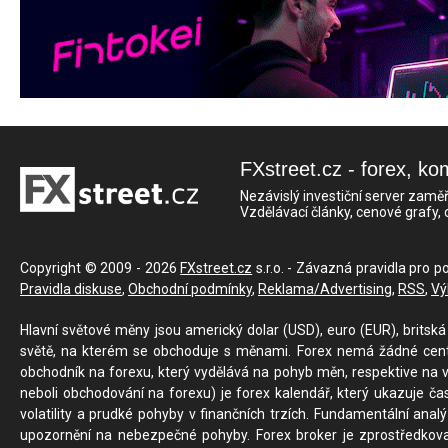
FXstreet.cz - forex, ko
Nezávislý investiční server zaměř
Vzdělávací články, cenové grafy,
Copyright © 2009 - 2026
FXstreet.cz
s.r.o. - Závazná pravidla pro p
Pravidla diskuse
,
Obchodní podmínky
,
Reklama/Advertising
,
RSS
,
Vý
Hlavní světové měny jsou americký dolar (USD), euro (EUR), britská 
světě, na kterém se obchoduje s měnami. Forex nemá žádné centrál
obchodník na forexu, který vydělává na pohyb měn, respektive na v
neboli obchodování na forexu) je forex kalendář, který ukazuje č
volatility a prudké pohyby v finančních trzích. Fundamentální ana
upozornění na nebezpečné pohyby. Forex broker je zprostředkov