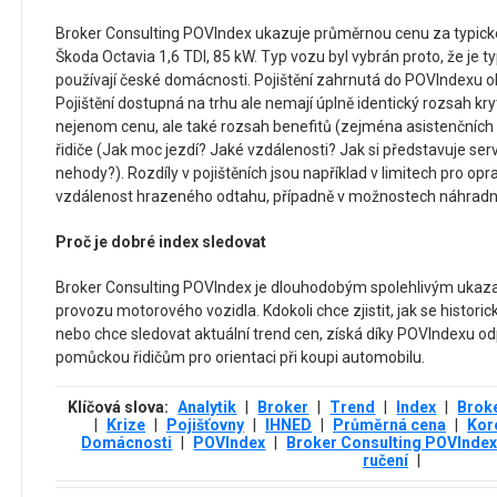
Broker Consulting POVIndex ukazuje průměrnou cenu za typické
Škoda Octavia 1,6 TDI, 85 kW. Typ vozu byl vybrán proto, že je
používají české domácnosti. Pojištění zahrnutá do POVIndexu ob
Pojištění dostupná na trhu ale nemají úplně identický rozsah kr
nejenom cenu, ale také rozsah benefitů (zejména asistenčních
řidiče (Jak moc jezdí? Jaké vzdálenosti? Jak si představuje serv
nehody?). Rozdíly v pojištěních jsou například v limitech pro opr
vzdálenost hrazeného odtahu, případně v možnostech náhradní
Proč je dobré index sledovat
Broker Consulting POVIndex je dlouhodobým spolehlivým ukazat
provozu motorového vozidla. Kdokoli chce zjistit, jak se historic
nebo chce sledovat aktuální trend cen, získá díky POVIndexu od
pomůckou řidičům pro orientaci při koupi automobilu.
Klíčová slova:
Analytik
|
Broker
|
Trend
|
Index
|
Brok
|
Krize
|
Pojišťovny
|
IHNED
|
Průměrná cena
|
Kor
Domácnosti
|
POVIndex
|
Broker Consulting POVInde
ručení
|