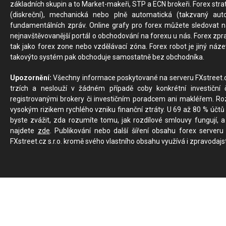
základních skupin a to Market-makeři, STP a ECN brokeři. Forex stra
(diskreční), mechanická nebo plně automatická (takzvaný aut
fundamentálních zpráv. Online grafy pro forex můžete sledovat na 
nejnavštěvovanější portál o obchodování na forexu u nás. Forex zprav
tak jako forex zone nebo vzdělávací zóna. Forex robot je jiný náz
takovýto systém pak obchoduje samostatně bez obchodníka.
Upozornění:
Všechny informace poskytované na serveru FXstreet.cz
trzích a neslouží v žádném případě coby konkrétní investiční č
registrovanými brokery či investičním poradcem ani makléřem. Rozd
vysokým rizikem rychlého vzniku finanční ztráty. U 69 až 80 % účtů 
byste zvážit, zda rozumíte tomu, jak rozdílové smlouvy fungují, a
najdete
zde
. Publikování nebo další šíření obsahu forex serveru
FXstreet.cz s.r.o. kromě svého vlastního obsahu využívá i zpravodajs