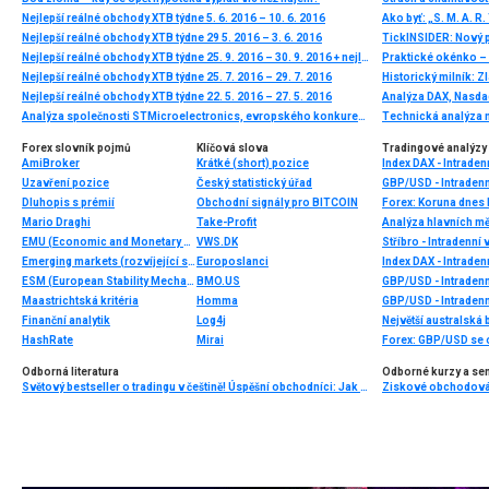
Nejlepší reálné obchody XTB týdne 5. 6. 2016 – 10. 6. 2016
Ako byť: „S. M. A. R. 
Nejlepší reálné obchody XTB týdne 29 5. 2016 – 3. 6. 2016
TickINSIDER: Nový př
Nejlepší reálné obchody XTB týdne 25. 9. 2016 – 30. 9. 2016 + nejlepší obchody na libře
Praktické okénko –
Nejlepší reálné obchody XTB týdne 25. 7. 2016 – 29. 7. 2016
Historický milník: 
Nejlepší reálné obchody XTB týdne 22. 5. 2016 – 27. 5. 2016
Analýza společnosti STMicroelectronics, evropského konkurenta společnosti Nvidia
Technická analýza
Forex slovník pojmů
Klíčová slova
Tradingové analýzy 
AmiBroker
Krátké (short) pozice
Index DAX - Intraden
Uzavření pozice
Český statistický úřad
GBP/USD - Intradenn
Dluhopis s prémií
Obchodní signály pro BITCOIN
Forex: Koruna dnes 
Mario Draghi
Take-Profit
Analýza hlavních m
EMU (Economic and Monetary Union) = Ekonomická a monetární unie
VWS.DK
Stříbro - Intradenní
Emerging markets (rozvíjející se trhy)
Europoslanci
Index DAX - Intraden
ESM (European Stability Mechanism) = Evropský stabilizační mechanismus
BMO.US
GBP/USD - Intradenn
Maastrichtská kritéria
Homma
GBP/USD - Intradenn
Finanční analytik
Log4j
HashRate
Mirai
Forex: GBP/USD se 
Odborná literatura
Odborné kurzy a se
Světový bestseller o tradingu v češtině! Úspěšní obchodníci: Jak běžní lidé porážejí Wall Street v jeho vlastní hře