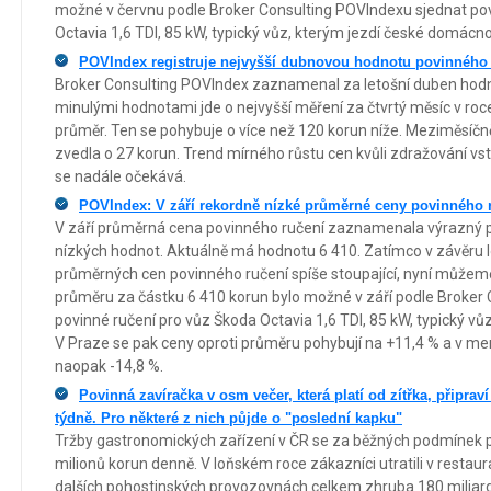
možné v červnu podle Broker Consulting POVIndexu sjednat pov
Octavia 1,6 TDI, 85 kW, typický vůz, kterým jezdí české domácno
POVIndex registruje nejvyšší dubnovou hodnotu povinného 
Broker Consulting POVIndex zaznamenal za letošní duben hodno
minulými hodnotami jde o nejvyšší měření za čtvrtý měsíc v roce,
průměr. Ten se pohybuje o více než 120 korun níže. Meziměsíčn
zvedla o 27 korun. Trend mírného růstu cen kvůli zdražování vst
se nadále očekává.
POVIndex: V září rekordně nízké průměrné ceny povinného 
V září průměrná cena povinného ručení zaznamenala výrazný p
nízkých hodnot. Aktuálně má hodnotu 6 410. Zatímco v závěru l
průměrných cen povinného ručení spíše stoupající, nyní můžeme
průměru za částku 6 410 korun bylo možné v září podle Broker
povinné ručení pro vůz Škoda Octavia 1,6 TDI, 85 kW, typický vů
V Praze se pak ceny oproti průměru pohybují na +11,4 % a v me
naopak -14,8 %.
Povinná zavíračka v osm večer, která platí od zítřka, připrav
týdně. Pro některé z nich půjde o "poslední kapku"
Tržby gastronomických zařízení v ČR se za běžných podmínek 
milionů korun denně. V loňském roce zákazníci utratili v restau
dalších pohostinských provozovnách celkem zhruba 180 miliard 