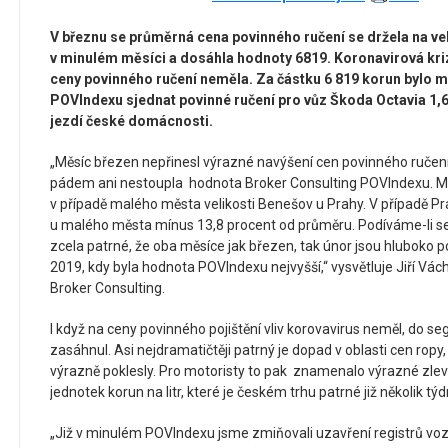
V březnu se průměrná cena povinného ručení se držela na v
v minulém měsíci a dosáhla hodnoty 6819. Koronavirová kr
ceny povinného ručení neměla. Za částku 6 819 korun bylo 
POVIndexu sjednat povinné ručení pro vůz Škoda Octavia 1,6 
jezdí české domácnosti.
„Měsíc březen nepřinesl výrazné navýšení cen povinného ručení
pádem ani nestoupla hodnota Broker Consulting POVIndexu. M
v případě malého města velikosti Benešov u Prahy. V případě Pr
u malého města mínus 13,8 procent od průměru. Podíváme-li se 
zcela patrné, že oba měsíce jak březen, tak únor jsou hluboko p
2019, kdy byla hodnota POVIndexu nejvyšší,“ vysvětluje Jiří Vácha
Broker Consulting.
I když na ceny povinného pojištění vliv korovavirus neměl, do 
zasáhnul. Asi nejdramatičtěji patrný je dopad v oblasti cen ropy,
výrazně poklesly. Pro motoristy to pak znamenalo výrazné zlev
jednotek korun na litr, které je českém trhu patrné již několik týd
„Již v minulém POVIndexu jsme zmiňovali uzavření registrů vozi