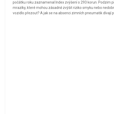
počátku roku zaznamenal Index zvýšení o 293 korun. Podzim přin
mrazíky, které mohou zásadně zvýšit riziko smyku nebo nedobrz
vozidlo přezout? A jak se na absenci zimních pneumatik dívají p