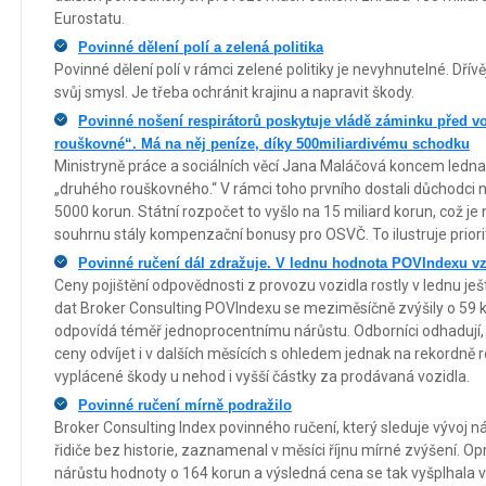
Eurostatu.
Povinné dělení polí a zelená politika
Povinné dělení polí v rámci zelené politiky je nevyhnutelné. Dřív
svůj smysl. Je třeba ochránit krajinu a napravit škody.
Povinné nošení respirátorů poskytuje vládě záminku před 
rouškovné“. Má na něj peníze, díky 500miliardivému schodku
Ministryně práce a sociálních věcí Jana Maláčová koncem ledn
„druhého rouškovného.“ V rámci toho prvního dostali důchodci 
5000 korun. Státní rozpočet to vyšlo na 15 miliard korun, což j
souhrnu stály kompenzační bonusy pro OSVČ. To ilustruje priorit
Povinné ručení dál zdražuje. V lednu hodnota POVIndexu vz
Ceny pojištění odpovědnosti z provozu vozidla rostly v lednu ješt
dat Broker Consulting POVIndexu se meziměsíčně zvýšily o 59 k
odpovídá téměř jednoprocentnímu nárůstu. Odborníci odhaduj
ceny odvíjet i v dalších měsících s ohledem jednak na rekordně ro
vyplácené škody u nehod i vyšší částky za prodávaná vozidla.
Povinné ručení mírně podražilo
Broker Consulting Index povinného ručení, který sleduje vývoj n
řidiče bez historie, zaznamenal v měsíci říjnu mírné zvýšení. O
nárůstu hodnoty o 164 korun a výsledná cena se tak vyšplhala 