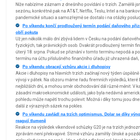
Níže nabízíme záznam z dnešního povídání o trzích. Zaměřili j
sezónu, konkrétně pak na AT&T, Netflix, Teslu, Intel a na bankovní
pandemické situaci a samozřejmě se dostalo i na otázky poslu
Po víkendu končí prodloužený termín podání daňového přizn
obří pokuta
Už jen několik málo dní zbývá lidem v Česku na podání daňového p
fyzických, tak právnických osob. Dvakrát prodloužený termín fin
úterý 18. srpna. Pokud se přiznání v tomto termínu nepodá a 
termínu na účtu příslušného finančního úřadu již uhrazená daň
Po víkendu obracejí vzhůru akcie i dluhopisy
Akcie i dluhopisy na hlavních trzích začínají nový týden úspěšně
vývoji v pátek. Na obzoru máme řadu firemních výsledků, které 
nejbližších dní, a mohou směr obchodování dál různě měnit. V ka
zásadní makroekonomické události, jako byla nedávná americká
pohledu může napětí trochu polevit. Možná i díky tomu jsou dnes
další z výrazných sázek na pokles.
Po víkendu zavládl na trzích optimismus. Dolar se díky výno
reagují tlumeně
Reakce na výsledek víkendové schůzky G20 je na trzích jednozn
zprávám není překvapivé. Strmě vzhůru zamířily čínské a pozděj