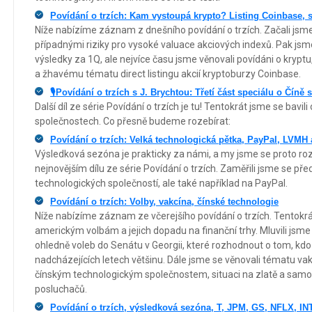
Povídání o trzích: Kam vystoupá krypto? Listing Coinbase, s
Níže nabízíme záznam z dnešního povídání o trzích. Začali jsme 
případnými riziky pro vysoké valuace akciových indexů. Pak jsme 
výsledky za 1Q, ale nejvíce času jsme věnovali povídáni o kryptu,
a žhavému tématu direct listingu akcií kryptoburzy Coinbase.
🎙️Povídání o trzích s J. Brychtou: Třetí část speciálu o Číně
Další díl ze série Povídání o trzích je tu! Tentokrát jsme se bavil
společnostech. Co přesně budeme rozebírat:
Povídání o trzích: Velká technologická pětka, PayPal, LVMH
Výsledková sezóna je prakticky za námi, a my jsme se proto rozh
nejnovějším dílu ze série Povídání o trzích. Zaměřili jsme se př
technologických společností, ale také například na PayPal.
Povídání o trzích: Volby, vakcína, čínské technologie
Níže nabízíme záznam ze včerejšího povídání o trzích. Tentokrát 
americkým volbám a jejich dopadu na finanční trhy. Mluvili jsme a
ohledně voleb do Senátu v Georgii, které rozhodnout o tom, kdo
nadcházejících letech většinu. Dále jsme se věnovali tématu vak
čínským technologickým společnostem, situaci na zlatě a sam
posluchačů.
Povídání o trzích, výsledková sezóna, T, JPM, GS, NFLX, I