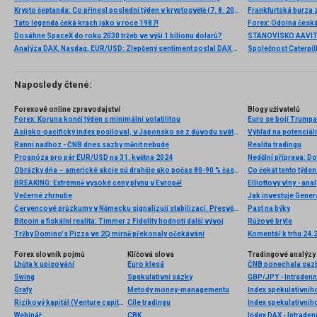
Krypto šeptanda: Co přinesl poslední týden v kryptosvětě (7. 8. 2026)
Frankfurtská burza 
Tato legenda čeká krach jako v roce 1987!
Dosáhne SpaceX do roku 2030 tržeb ve výši 1 bilionu dolarů?
Analýza DAX, Nasdaq, EUR/USD: Zlepšený sentiment poslal DAX na nová maxima
Naposledy čtené:
Forexové online zpravodajství
Blogy uživatelů
Forex: Koruna končí týden s minimální volatilitou
Euro se bojí Trumpa
Asijsko-pacifický index posiloval, v Japonsko se z důvodu svátku neobchodovalo
Výhľad na potenciál
Ranní nadhoz - ČNB dnes sazby měnit nebude
Realita tradingu
Prognóza pro pár EUR/USD na 31. května 2024
Nedělní příprava: D
Obrázky dňa – americké akcie sú drahšie ako počas 80-90 % času, kedy boli historicky v býčom trhu
Co čekat tento týde
BREAKING: Extrémně vysoké ceny plynu v Evropě!
Elliottovy vlny - ana
Večerné zhrnutie
Jak investuje Gener
Červencové průzkumy v Německu signalizují stabilizaci. Přesvědčivé oživení je ale ještě daleko.
Past na býky
Bitcoin a fiskální realita: Timmer z Fidelity hodnotí další vývoj
Růžové brýle
Tržby Domino's Pizza ve 2Q mírně překonaly očekávání
Komentář k trhu 24.
Forex slovník pojmů
Klíčová slova
Tradingové analýzy 
Lhůta k upisování
Euro klesá
ČNB ponechala saz
Swing
Spekulativní sázky
GBP/JPY - Intradenn
Grafy
Metody money-managementu
Index spekulativníh
Rizikový kapitál (Venture capital)
Cíle tradingu
Index spekulativníh
Webinář
CBK
Index DAX - Intraden