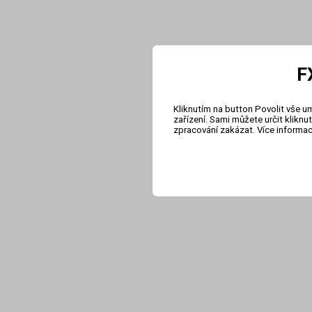
F
Kliknutím na button Povolit vše u
zařízení. Sami můžete určit klikn
zpracování zakázat. Více informa