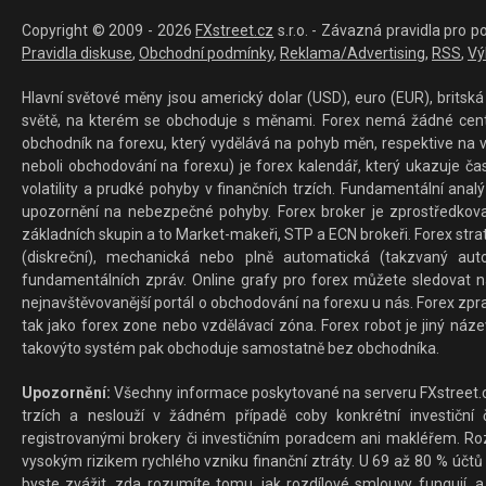
Copyright © 2009 - 2026
FXstreet.cz
s.r.o. - Závazná pravidla pro p
Pravidla diskuse
,
Obchodní podmínky
,
Reklama/Advertising
,
RSS
,
Vý
Hlavní světové měny jsou americký dolar (USD), euro (EUR), britská 
světě, na kterém se obchoduje s měnami. Forex nemá žádné centrál
obchodník na forexu, který vydělává na pohyb měn, respektive na v
neboli obchodování na forexu) je forex kalendář, který ukazuje č
volatility a prudké pohyby v finančních trzích. Fundamentální ana
upozornění na nebezpečné pohyby. Forex broker je zprostředkov
základních skupin a to Market-makeři, STP a ECN brokeři. Forex stra
(diskreční), mechanická nebo plně automatická (takzvaný aut
fundamentálních zpráv. Online grafy pro forex můžete sledovat na 
nejnavštěvovanější portál o obchodování na forexu u nás. Forex zprav
tak jako forex zone nebo vzdělávací zóna. Forex robot je jiný náz
takovýto systém pak obchoduje samostatně bez obchodníka.
Upozornění:
Všechny informace poskytované na serveru FXstreet.cz
trzích a neslouží v žádném případě coby konkrétní investiční č
registrovanými brokery či investičním poradcem ani makléřem. Rozd
vysokým rizikem rychlého vzniku finanční ztráty. U 69 až 80 % účtů 
byste zvážit, zda rozumíte tomu, jak rozdílové smlouvy fungují, a