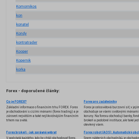
Komornikos
kon
konatel
Kondy
kontratrader
Kooper
Kopernik
korka
Forex - doporučené články:
Co je FOREX?
Forex pro začátečníky
Základní informace o finančním trhu FOREX. Forex
Forex je celosvětová burzovní síť, v jej
je obchodování s cizími měnami (forex trading) a je
obchoduje se všemi světovými měnami,
zároveň největším a také nejlikvidnějším finančním
koruny. Na forexu obchodují banky, fondy
trhem na světě.
brokeři a podobné instituce, ale také jedn
otevřený všem.
Forex brokeři - jak správně vybrat
V podstatě každého, kdo by chtěl obchodovat forex,
Snem některých obchodníků je obchodo