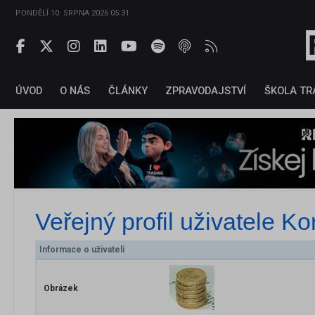
PONDĚLÍ 10. SRPNA 2026 05:31
ÚVOD
O NÁS
ČLÁNKY
ZPRAVODAJSTVÍ
ŠKOLA TR
Veřejný profil uživatele
Kor
Informace o uživateli
Obrázek