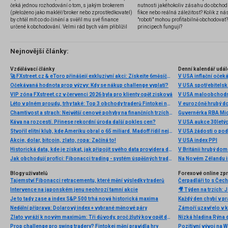
čeká jednou rozhodování o tom, s jakým brokerem
nutnosti jakéhokoliv zásahu do obchod
(přeloženo jako makléř/broker nebo zprostředkovatel)
fikce nebo reálná záležitost? Kolik z nás
by chtěl mít co do činění a svěřil mu své finance
"roboti" mohou profitabilně obchodovat
určené k obchodování. Velmi rád bych vám přiblížil
principech fungují?
problematiku výběru brokera, rozdíl mezi
jednotlivými typy brokerů a v neposlední řadě uvedu
několik příkladů nejznámějších z nich.
Nejnovější články:
Vzdělávací články
Denní kalendář udál
🚀 FXstreet.cz & eToro přinášejí exkluzivní akci: Získejte 6měsíční členství ve VIP zóně ZDARMA
V USA inflační očeká
Očekávaná hodnota prop výzvy: Kdy se nákup challenge vyplatí?
V USA spotřebitelsk
VIP zóna FXstreet.cz v červenci 2026 byla pro klienty opět zisková
V USA maloobchodní
Léto v plném proudu, trhy také: Top 3 obchody traderů Fintokei na indexech a zlatě
V eurozóně hrubý d
Chamtivost a strach: Největší cenové pohyby na finančních trzích (červenec 2026)
Guvernérka RBA Mic
Káva na rozcestí. Přinese rekordní úroda další pokles cen?
V USA aukce 30letý
Stvořil elitní klub, kde Ameriku obral o 65 miliard. Madoff řídil největší Ponzi dějin
V USA žádosti o po
Akcie, dolar, bitcoin, zlato, ropa: Začíná to!
V USA index PPI
Historická data, kde je získat, jak připojit svého data providera do MultiCharts a proč je budeme potřebovat? (4. díl)
V Británii hrubý do
Jak obchodují profíci: Fibonacci trading - systém úspěšných traderů
Na Novém Zélandu i
Blogy uživatelů
Forexové online zp
Tajemství Fibonacci retracementu, které mění výsledky traderů
Intervence na japonském jenu neohrozí tamní akcie
Je to tady zase a index S&P 500 trhá nová historická maxima
Nedělní příprava: Dolarový index + vybrané měnové páry
Zlato vyráží k novým maximům: Tři důvody, proč žlutý kov opět dominuje
Nízká hladina Rýna 
Prop challenge pro swing tradery? Fintokei mění pravidla hry
Pozitivní vývoj na Wa