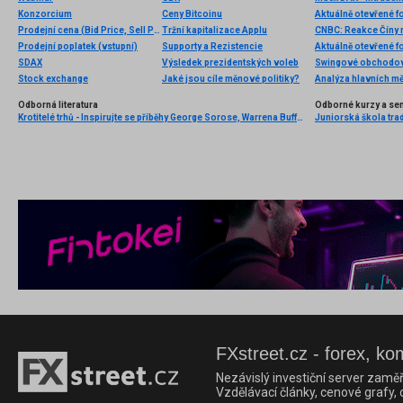
Konzorcium
Ceny Bitcoinu
Aktuálně otevřené f
Prodejní cena (Bid Price, Sell Price)
Tržní kapitalizace Applu
CNBC: Reakce Číny 
Prodejní poplatek (vstupní)
Supporty a Rezistencie
Aktuálně otevřené f
SDAX
Výsledek prezidentských voleb
Swingové obchodov
Stock exchange
Jaké jsou cíle měnové politiky?
Analýza hlavních m
Odborná literatura
Odborné kurzy a se
Krotitelé trhů - Inspirujte se příběhy George Sorose, Warrena Buffetta a Paula Volckera
Juniorská škola tradi
FXstreet.cz - forex, ko
Nezávislý investiční server zaměř
Vzdělávací články, cenové grafy,