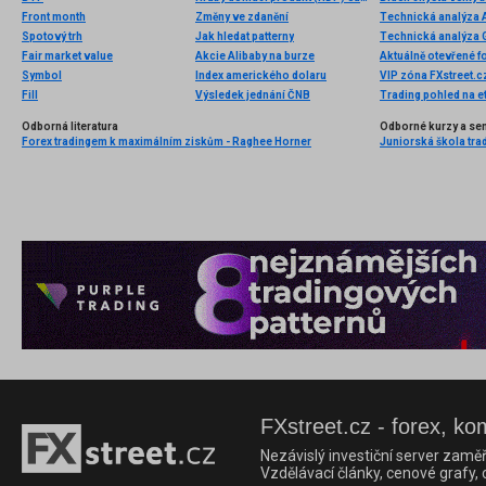
Front month
Změny ve zdanění
Technická analýza
Spotový trh
Jak hledat patterny
Technická analýza
Fair market value
Akcie Alibaby na burze
Aktuálně otevřené f
Symbol
Index amerického dolaru
Fill
Výsledek jednání ČNB
Trading pohled na 
Odborná literatura
Odborné kurzy a se
Forex tradingem k maximálním ziskům - Raghee Horner
Juniorská škola trad
FXstreet.cz - forex, ko
Nezávislý investiční server zaměř
Vzdělávací články, cenové grafy,