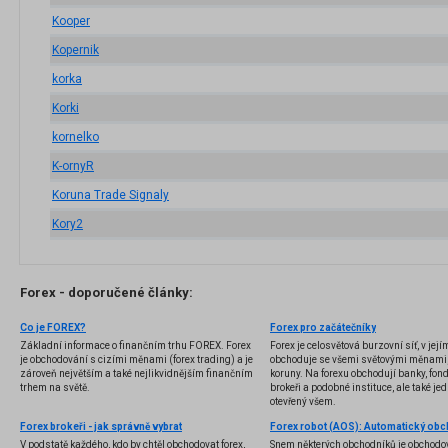
Kooper
Kopernik
korka
Korki
kornelko
K-ornyR
Koruna Trade Signaly
Kory2
Forex - doporučené články:
Co je FOREX?
Forex pro začátečníky
Základní informace o finančním trhu FOREX. Forex
Forex je celosvětová burzovní síť, v jej
je obchodování s cizími měnami (forex trading) a je
obchoduje se všemi světovými měnami,
zároveň největším a také nejlikvidnějším finančním
koruny. Na forexu obchodují banky, fondy
trhem na světě.
brokeři a podobné instituce, ale také jedn
otevřený všem.
Forex brokeři - jak správně vybrat
V podstatě každého, kdo by chtěl obchodovat forex,
Snem některých obchodníků je obchodo