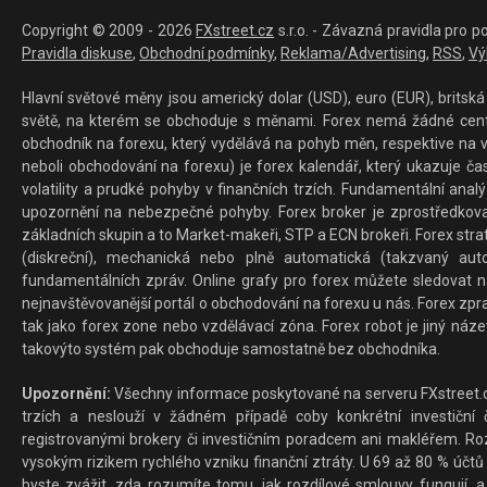
Copyright © 2009 - 2026
FXstreet.cz
s.r.o. - Závazná pravidla pro p
Pravidla diskuse
,
Obchodní podmínky
,
Reklama/Advertising
,
RSS
,
Vý
Hlavní světové měny jsou americký dolar (USD), euro (EUR), britská 
světě, na kterém se obchoduje s měnami. Forex nemá žádné centrál
obchodník na forexu, který vydělává na pohyb měn, respektive na v
neboli obchodování na forexu) je forex kalendář, který ukazuje č
volatility a prudké pohyby v finančních trzích. Fundamentální ana
upozornění na nebezpečné pohyby. Forex broker je zprostředkov
základních skupin a to Market-makeři, STP a ECN brokeři. Forex stra
(diskreční), mechanická nebo plně automatická (takzvaný aut
fundamentálních zpráv. Online grafy pro forex můžete sledovat na 
nejnavštěvovanější portál o obchodování na forexu u nás. Forex zprav
tak jako forex zone nebo vzdělávací zóna. Forex robot je jiný náz
takovýto systém pak obchoduje samostatně bez obchodníka.
Upozornění:
Všechny informace poskytované na serveru FXstreet.cz
trzích a neslouží v žádném případě coby konkrétní investiční č
registrovanými brokery či investičním poradcem ani makléřem. Rozd
vysokým rizikem rychlého vzniku finanční ztráty. U 69 až 80 % účtů 
byste zvážit, zda rozumíte tomu, jak rozdílové smlouvy fungují, a