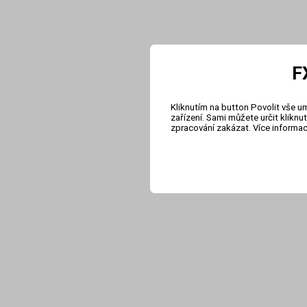
F
Kliknutím na button Povolit vše u
zařízení. Sami můžete určit klikn
zpracování zakázat. Více informa