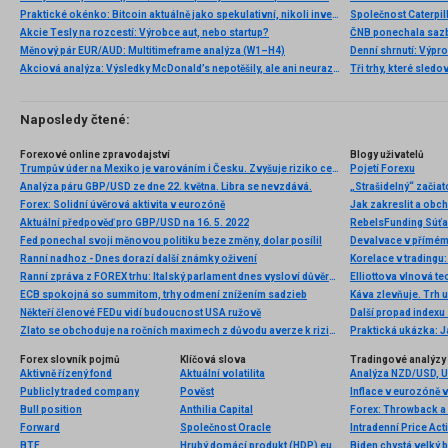
Praktické okénko: Bitcoin aktuálně jako spekulativní, nikoli investiční aktivum
Akcie Tesly na rozcestí: Výrobce aut, nebo startup?
Měnový pár EUR/AUD: Multitimeframe analýza (W1–H4)
Denní shrnutí: Výpro
Akciová analýza: Výsledky McDonald’s nepotěšily, ale ani neurazily. Jakou vizi společnost prezentovala?
Tři trhy, které sledo
Naposledy čtené:
Forexové online zpravodajství
Blogy uživatelů
Trumpův úder na Mexiko je varováním i Česku. Zvyšuje riziko cel na evropská auta
Pojetí Forexu
Analýza páru GBP/USD ze dne 22. května. Libra se nevzdává.
„Strašidelný“ začiat
Forex: Solidní úvěrová aktivita v eurozóně
Jak zakreslit a obc
Aktuální předpověď pro GBP/USD na 16. 5. 2022
RebelsFunding Súťaž
Fed ponechal svoji měnovou politiku beze změny, dolar posílil
Devalvace v přímé
Ranní nadhoz - Dnes dorazí další známky oživení
Korelace v tradingu:
Ranní zpráva z FOREX trhu: Italský parlament dnes vysloví důvěru nové vládě
ECB spokojná so summitom, trhy odmení znížením sadzieb
Někteří členové FEDu vidí budoucnost USA ružově
Další propad indexu
Zlato se obchoduje na ročních maximech z důvodu averze k riziku
Praktická ukázka: J
Forex slovník pojmů
Klíčová slova
Tradingové analýzy 
Aktivně řízený fond
Aktuální volatilita
Analýza NZD/USD, 
Publicly traded company
Pověst
Inflace v eurozóně v 
Bull position
Anthilia Capital
Forex: Throwback a 
Forward
Společnost Oracle
Intradenní Price Ac
BTF
Hrubý domácí produkt (HDP) eurozóny
Biden chystá velký 