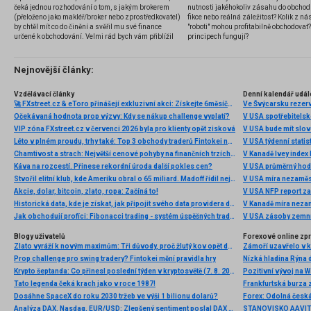
čeká jednou rozhodování o tom, s jakým brokerem
nutnosti jakéhokoliv zásahu do obchod
(přeloženo jako makléř/broker nebo zprostředkovatel)
fikce nebo reálná záležitost? Kolik z nás
by chtěl mít co do činění a svěřil mu své finance
"roboti" mohou profitabilně obchodovat
určené k obchodování. Velmi rád bych vám přiblížil
principech fungují?
problematiku výběru brokera, rozdíl mezi
jednotlivými typy brokerů a v neposlední řadě uvedu
několik příkladů nejznámějších z nich.
Nejnovější články:
Vzdělávací články
Denní kalendář udál
🚀 FXstreet.cz & eToro přinášejí exkluzivní akci: Získejte 6měsíční členství ve VIP zóně ZDARMA
Ve Švýcarsku rezer
Očekávaná hodnota prop výzvy: Kdy se nákup challenge vyplatí?
V USA spotřebitelsk
VIP zóna FXstreet.cz v červenci 2026 byla pro klienty opět zisková
V USA bude mít slo
Léto v plném proudu, trhy také: Top 3 obchody traderů Fintokei na indexech a zlatě
V USA týdenní statist
Chamtivost a strach: Největší cenové pohyby na finančních trzích (červenec 2026)
V Kanadě Ivey index
Káva na rozcestí. Přinese rekordní úroda další pokles cen?
V USA průměrný hod
Stvořil elitní klub, kde Ameriku obral o 65 miliard. Madoff řídil největší Ponzi dějin
V USA míra nezaměs
Akcie, dolar, bitcoin, zlato, ropa: Začíná to!
V USA NFP report z
Historická data, kde je získat, jak připojit svého data providera do MultiCharts a proč je budeme potřebovat? (4. díl)
V Kanadě míra neza
Jak obchodují profíci: Fibonacci trading - systém úspěšných traderů
V USA zásoby zemní
Blogy uživatelů
Forexové online zp
Zlato vyráží k novým maximům: Tři důvody, proč žlutý kov opět dominuje
Prop challenge pro swing tradery? Fintokei mění pravidla hry
Nízká hladina Rýna 
Krypto šeptanda: Co přinesl poslední týden v kryptosvětě (7. 8. 2026)
Pozitivní vývoj na Wa
Tato legenda čeká krach jako v roce 1987!
Frankfurtská burza 
Dosáhne SpaceX do roku 2030 tržeb ve výši 1 bilionu dolarů?
Analýza DAX, Nasdaq, EUR/USD: Zlepšený sentiment poslal DAX na nová maxima