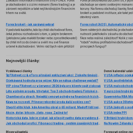
Základní informace o finančním trhu FOREX. Forex
Forex je celosvětová burzovní síť, v jej
je obchodování s cizími měnami (forex trading) a je
obchoduje se všemi světovými měnami,
zároveň největším a také nejlikvidnějším finančním
koruny. Na forexu obchodují banky, fondy
trhem na světě.
brokeři a podobné instituce, ale také jedn
otevřený všem.
Forex brokeři - jak správně vybrat
V podstatě každého, kdo by chtěl obchodovat forex,
Snem některých obchodníků je obchodo
čeká jednou rozhodování o tom, s jakým brokerem
nutnosti jakéhokoliv zásahu do obchod
(přeloženo jako makléř/broker nebo zprostředkovatel)
fikce nebo reálná záležitost? Kolik z nás
by chtěl mít co do činění a svěřil mu své finance
"roboti" mohou profitabilně obchodovat
určené k obchodování. Velmi rád bych vám přiblížil
principech fungují?
problematiku výběru brokera, rozdíl mezi
jednotlivými typy brokerů a v neposlední řadě uvedu
několik příkladů nejznámějších z nich.
Nejnovější články:
Vzdělávací články
Denní kalendář udál
🚀 FXstreet.cz & eToro přinášejí exkluzivní akci: Získejte 6měsíční členství ve VIP zóně ZDARMA
V USA inflační očeká
Očekávaná hodnota prop výzvy: Kdy se nákup challenge vyplatí?
V USA spotřebitelsk
VIP zóna FXstreet.cz v červenci 2026 byla pro klienty opět zisková
V USA maloobchodní
Léto v plném proudu, trhy také: Top 3 obchody traderů Fintokei na indexech a zlatě
V eurozóně hrubý d
Chamtivost a strach: Největší cenové pohyby na finančních trzích (červenec 2026)
Guvernérka RBA Mic
Káva na rozcestí. Přinese rekordní úroda další pokles cen?
V USA aukce 30letý
Stvořil elitní klub, kde Ameriku obral o 65 miliard. Madoff řídil největší Ponzi dějin
V USA žádosti o po
Akcie, dolar, bitcoin, zlato, ropa: Začíná to!
V USA index PPI
Historická data, kde je získat, jak připojit svého data providera do MultiCharts a proč je budeme potřebovat? (4. díl)
V Británii hrubý do
Jak obchodují profíci: Fibonacci trading - systém úspěšných traderů
Na Novém Zélandu i
Blogy uživatelů
Forexové online zp