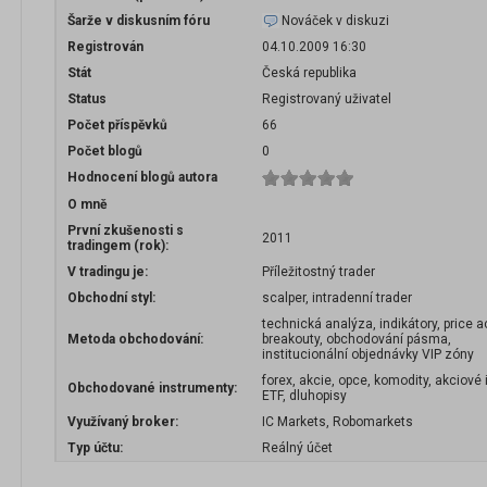
Šarže v diskusním fóru
Nováček v diskuzi
Registrován
04.10.2009 16:30
Stát
Česká republika
Status
Registrovaný uživatel
Počet příspěvků
66
Počet blogů
0
Hodnocení blogů autora
O mně
První zkušenosti s
2011
tradingem (rok):
V tradingu je:
Příležitostný trader
Obchodní styl:
scalper, intradenní trader
technická analýza, indikátory, price a
Metoda obchodování:
breakouty, obchodování pásma,
institucionální objednávky VIP zóny
forex, akcie, opce, komodity, akciové 
Obchodované instrumenty:
ETF, dluhopisy
Využívaný broker:
IC Markets, Robomarkets
Typ účtu:
Reálný účet