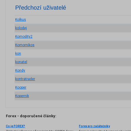
Předchozí uživatelé
Kolkus
kolodej
Komodity2
Komornikos
kon
konatel
Kondy
kontratrader
Kooper
Kopernik
Forex - doporučené články:
Co je FOREX?
Forex pro začátečníky