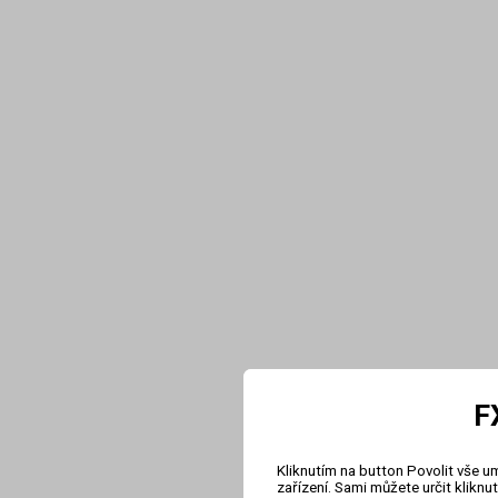
F
Kliknutím na button Povolit vše u
zařízení. Sami můžete určit klikn