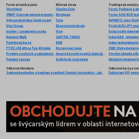
Forex slovník pojmů
Klíčová slova
Tradingové analýzy 
Short term
Charles Dow
Forex: Pullback a d
VWAP (Cenově vážená průměrná cena)
Mortgage
Forex: AUD/NZD test
Výnosová křivka (yield curve)
Sója
Vitol Group
Ekonomické škody
Posílí AUD/JPY smě
Insider / zasvěcená osoba
Vice
Dolar podle měnových
Random Walk
CAPITAL TRADE
Index DAX - Intraden
Parketová burza
ADB
Index spekulativníh
FTSE/JSE Africa Top 40 Index
Rozvojové země
ČNB: Dluhy domácnos
Prodeje osobních a nákladních automobilů
Americké počty nových žádostí o podporu v nezaměstnanosti
Výrobní aktivita v B
Peněžní zásoba
Grafy krok za krokem
Aktuálně otevřené f
Odborná literatura
Odborné kurzy a se
Světový bestseller o tradingu v češtině! Úspěšní obchodníci: Jak běžní lidé porážejí Wall Street v jeho vlastní hře
Exkluzivní VIP semi