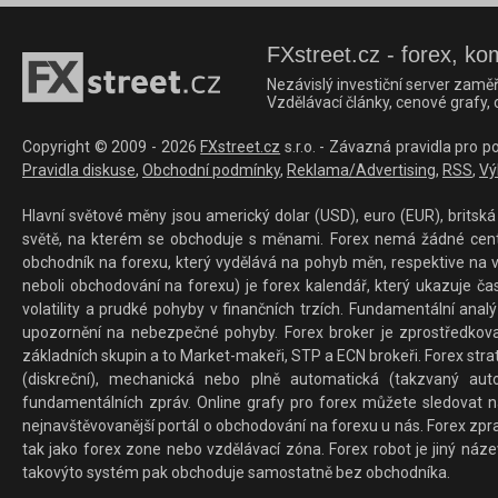
FXstreet.cz - forex, ko
Nezávislý investiční server zaměř
Vzdělávací články, cenové grafy,
Copyright © 2009 - 2026
FXstreet.cz
s.r.o. - Závazná pravidla pro p
Pravidla diskuse
,
Obchodní podmínky
,
Reklama/Advertising
,
RSS
,
Vý
Hlavní světové měny jsou americký dolar (USD), euro (EUR), britská 
světě, na kterém se obchoduje s měnami. Forex nemá žádné centrál
obchodník na forexu, který vydělává na pohyb měn, respektive na v
neboli obchodování na forexu) je forex kalendář, který ukazuje č
volatility a prudké pohyby v finančních trzích. Fundamentální ana
upozornění na nebezpečné pohyby. Forex broker je zprostředkov
základních skupin a to Market-makeři, STP a ECN brokeři. Forex stra
(diskreční), mechanická nebo plně automatická (takzvaný aut
fundamentálních zpráv. Online grafy pro forex můžete sledovat na 
nejnavštěvovanější portál o obchodování na forexu u nás. Forex zprav
tak jako forex zone nebo vzdělávací zóna. Forex robot je jiný náz
takovýto systém pak obchoduje samostatně bez obchodníka.