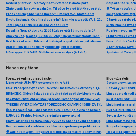
Nedělní příprava: Dolarový index + vybrané měnové páry
Zlato vyráží k novým maximům: Tři důvody, proč žlutý kov opět dominuje
Prop challenge pro swing tradery? Fintokei mění pravidla hry
Krypto šeptanda: Co přinesl poslední týden v kryptosvětě (7. 8. 2026)
Tato legenda čeká krach jako v roce 1987!
Nízká hladina Rýna 
Dosáhne SpaceX do roku 2030 tržeb ve výši 1 bilionu dolarů?
Pozitivní vývoj na Wa
Analýza DAX, Nasdaq, EUR/USD: Zlepšený sentiment poslal DAX na nová maxima
Frankfurtská burza 
Praktické okénko: Bitcoin aktuálně jako spekulativní, nikoli investiční aktivum
Akcie Tesly na rozcestí: Výrobce aut, nebo startup?
Měnový pár EUR/AUD: Multitimeframe analýza (W1–H4)
Naposledy čtené:
Forexové online zpravodajství
Blogy uživatelů
Měnový pár USD/JPY roste sedm dní v řadě
System urovni za p
USA: Prodeje nových domů v červnu meziměsíčně vzrostly o 1,6 % při očekávání růstu o 4,8 %
Obávaný „kříž smrti“
BREAKING: Objednávky zboží dlouhodobé spotřeby klesly meziměsíčně o více než 6 % 📌
Může poslech hudby
Každý den chybí v práci kvůli pracovní neschopnosti téměř 214 tisíc lidí. Přesto stonáme kratší dobu než před covidem
Růst indexu S&P 500 
TÝDENNÍ VÝHERCI MAYZUS FOREX DEMO CHAMPIONSHIP ZA TÝDEN 25.2-1.3.2013
Multitimeframe ana
Šest z deseti Čechů chce vlastní dům. Téměř polovina nedokáže odhadnout reálné náklady na stavbu
Půlroční tržní bilanc
EUR/USD. Přehled týdne. Poslední březnový akord
Švýcarsko končí s 
Hlavní americké akciové indexy v úvodu obchodování posilují po odložení Trumpových cel
Eurodolar: Máte spr
Porovnanie reakcie trhov na súčasné a aprílové geopolitické napätie
Prop challenge pro s
🎥 Wall Street Open: Trhy blízko historických maxim, banky otevírají výsledkovou sezónu