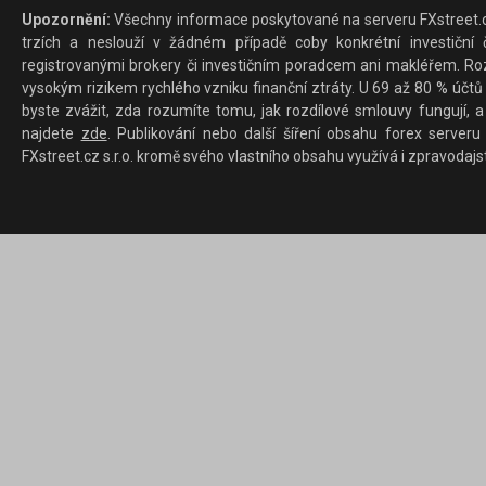
Upozornění:
Všechny informace poskytované na serveru FXstreet.cz
trzích a neslouží v žádném případě coby konkrétní investiční č
registrovanými brokery či investičním poradcem ani makléřem. Rozd
vysokým rizikem rychlého vzniku finanční ztráty. U 69 až 80 % účtů 
byste zvážit, zda rozumíte tomu, jak rozdílové smlouvy fungují, a
najdete
zde
. Publikování nebo další šíření obsahu forex serveru
FXstreet.cz s.r.o. kromě svého vlastního obsahu využívá i zpravodajs