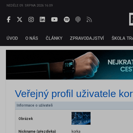
NEDĚLE 09. SRPNA 2026 16:09
ÚVOD
O NÁS
ČLÁNKY
ZPRAVODAJSTVÍ
ŠKOLA TR
Veřejný profil uživatele
ko
Informace o uživateli
Obrázek
Nickname (přezdívka)
korka