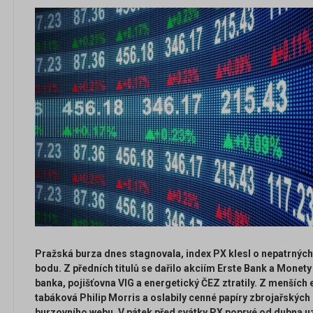
Pražská burza dnes stagnovala, index PX klesl o nepatrných
bodu. Z předních titulů se dařilo akciím Erste Bank a Mone
banka, pojišťovna VIG a energetický ČEZ ztratily. Z menších e
tabáková Philip Morris a oslabily cenné papíry zbrojařských 
burzovního webu. V pátek před svátky PX poprvé od dubna uz