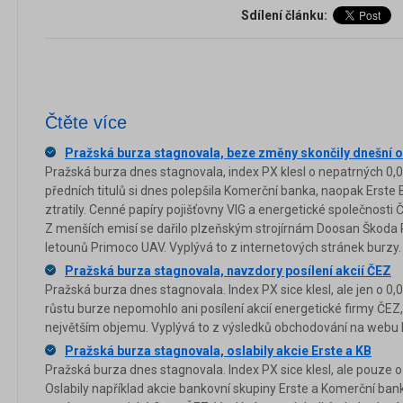
Sdílení článku:
Čtěte více
Pražská burza stagnovala, beze změny skončily dnešní 
Pražská burza dnes stagnovala, index PX klesl o nepatrných 0,
předních titulů si dnes polepšila Komerční banka, naopak Ers
ztratily. Cenné papíry pojišťovny VIG a energetické společnost
Z menších emisí se dařilo plzeňským strojírnám Doosan Škoda P
letounů Primoco UAV. Vyplývá to z internetových stránek burzy.
Pražská burza stagnovala, navzdory posílení akcií ČEZ
Pražská burza dnes stagnovala. Index PX sice klesl, ale jen o 0
růstu burze nepomohlo ani posílení akcií energetické firmy ČEZ
největším objemu. Vyplývá to z výsledků obchodování na webu 
Pražská burza stagnovala, oslabily akcie Erste a KB
Pražská burza dnes stagnovala. Index PX sice klesl, ale pouze 
Oslabily například akcie bankovní skupiny Erste a Komerční bank