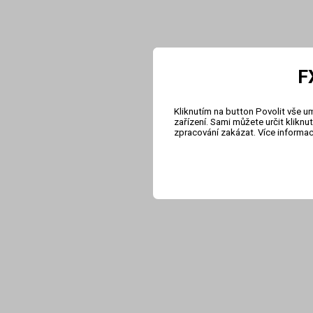
F
Kliknutím na button Povolit vše u
zařízení. Sami můžete určit klikn
zpracování zakázat. Více informa