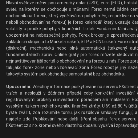
Hlavní světové měny jsou americký dolar (USD), euro (EUR), britská 
světě, na kterém se obchoduje s měnami. Forex nemá žádné centrál
obchodník na forexu, který vydělává na pohyb měn, respektive na v
neboli obchodování na forexu) je forex kalendář, který ukazuje č
volatility a prudké pohyby v finančních trzích. Fundamentální ana
upozornění na nebezpečné pohyby. Forex broker je zprostředkov
základních skupin a to Market-makeři, STP a ECN brokeři. Forex stra
(diskreční), mechanická nebo plně automatická (takzvaný aut
fundamentálních zpráv. Online grafy pro forex můžete sledovat na 
nejnavštěvovanější portál o obchodování na forexu u nás. Forex zprav
tak jako forex zone nebo vzdělávací zóna. Forex robot je jiný náz
takovýto systém pak obchoduje samostatně bez obchodníka.
Upozornění:
Všechny informace poskytované na serveru FXstreet.cz
trzích a neslouží v žádném případě coby konkrétní investiční č
registrovanými brokery či investičním poradcem ani makléřem. Rozd
vysokým rizikem rychlého vzniku finanční ztráty. U 69 až 80 % účtů 
byste zvážit, zda rozumíte tomu, jak rozdílové smlouvy fungují, a
najdete
zde
. Publikování nebo další šíření obsahu forex serveru
FXstreet.cz s.r.o. kromě svého vlastního obsahu využívá i zpravodajs