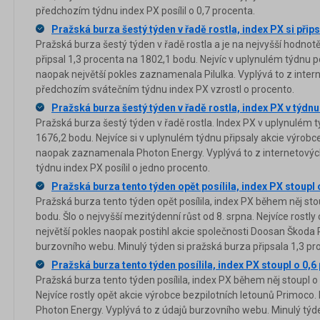
předchozím týdnu index PX posílil o 0,7 procenta.
Pražská burza šestý týden v řadě rostla, index PX si přip
Pražská burza šestý týden v řadě rostla a je na nejvyšší hodnotě 
připsal 1,3 procenta na 1802,1 bodu. Nejvíc v uplynulém týdnu po
naopak největší pokles zaznamenala Pilulka. Vyplývá to z inter
předchozím svátečním týdnu index PX vzrostl o procento.
Pražská burza šestý týden v řadě rostla, index PX v týdnu 
Pražská burza šestý týden v řadě rostla. Index PX v uplynulém tý
1676,2 bodu. Nejvíce si v uplynulém týdnu připsaly akcie výrobce
naopak zaznamenala Photon Energy. Vyplývá to z internetovýc
týdnu index PX posílil o jedno procento.
Pražská burza tento týden opět posílila, index PX stoupl 
Pražská burza tento týden opět posílila, index PX během něj sto
bodu. Šlo o nejvyšší mezitýdenní růst od 8. srpna. Nejvíce rostl
největší pokles naopak postihl akcie společnosti Doosan Škoda 
burzovního webu. Minulý týden si pražská burza připsala 1,3 pr
Pražská burza tento týden posílila, index PX stoupl o 0,6
Pražská burza tento týden posílila, index PX během něj stoupl o
Nejvíce rostly opět akcie výrobce bezpilotních letounů Primoco. 
Photon Energy. Vyplývá to z údajů burzovního webu. Minulý týd