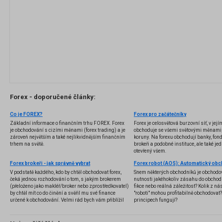
Forex - doporučené články:
Co je FOREX?
Forex pro začátečníky
Základní informace o finančním trhu FOREX. Forex
Forex je celosvětová burzovní síť, v jej
je obchodování s cizími měnami (forex trading) a je
obchoduje se všemi světovými měnami,
zároveň největším a také nejlikvidnějším finančním
koruny. Na forexu obchodují banky, fondy
trhem na světě.
brokeři a podobné instituce, ale také jedn
otevřený všem.
Forex brokeři - jak správně vybrat
V podstatě každého, kdo by chtěl obchodovat forex,
Snem některých obchodníků je obchodo
čeká jednou rozhodování o tom, s jakým brokerem
nutnosti jakéhokoliv zásahu do obchod
(přeloženo jako makléř/broker nebo zprostředkovatel)
fikce nebo reálná záležitost? Kolik z nás
by chtěl mít co do činění a svěřil mu své finance
"roboti" mohou profitabilně obchodovat
určené k obchodování. Velmi rád bych vám přiblížil
principech fungují?
problematiku výběru brokera, rozdíl mezi
jednotlivými typy brokerů a v neposlední řadě uvedu
několik příkladů nejznámějších z nich.