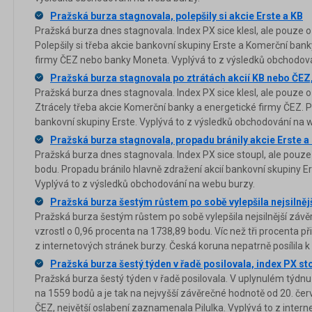
Pražská burza stagnovala, polepšily si akcie Erste a KB
Pražská burza dnes stagnovala. Index PX sice klesl, ale pouze 
Polepšily si třeba akcie bankovní skupiny Erste a Komerční bank
firmy ČEZ nebo banky Moneta. Vyplývá to z výsledků obchodov
Pražská burza stagnovala po ztrátách akcií KB nebo ČEZ, 
Pražská burza dnes stagnovala. Index PX sice klesl, ale pouze 
Ztrácely třeba akcie Komerční banky a energetické firmy ČEZ. P
bankovní skupiny Erste. Vyplývá to z výsledků obchodování na 
Pražská burza stagnovala, propadu bránily akcie Erste 
Pražská burza dnes stagnovala. Index PX sice stoupl, ale pouze
bodu. Propadu bránilo hlavně zdražení akcií bankovní skupiny 
Vyplývá to z výsledků obchodování na webu burzy.
Pražská burza šestým růstem po sobě vylepšila nejsilněj
Pražská burza šestým růstem po sobě vylepšila nejsilnější závě
vzrostl o 0,96 procenta na 1738,89 bodu. Víc než tři procenta př
z internetových stránek burzy. Česká koruna nepatrně posílila k 
Pražská burza šestý týden v řadě posilovala, index PX st
Pražská burza šestý týden v řadě posilovala. V uplynulém týdnu
na 1559 bodů a je tak na nejvyšší závěrečné hodnotě od 20. červ
ČEZ, největší oslabení zaznamenala Pilulka. Vyplývá to z intern