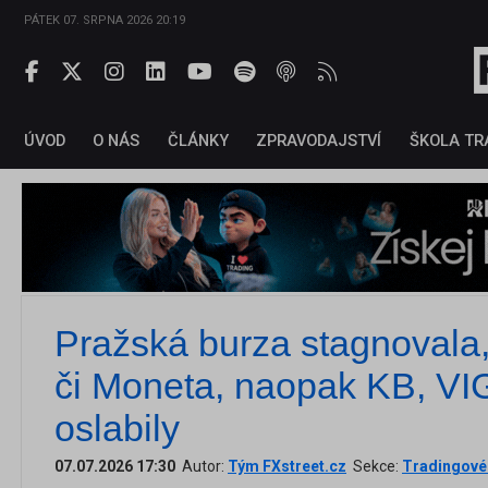
PÁTEK 07. SRPNA 2026 20:19
ÚVOD
O NÁS
ČLÁNKY
ZPRAVODAJSTVÍ
ŠKOLA TR
Pražská burza stagnovala, 
či Moneta, naopak KB, VI
oslabily
07.07.2026 17:30
Autor:
Tým FXstreet.cz
Sekce:
Tradingové 