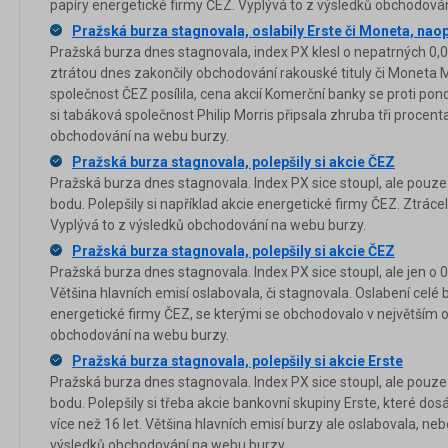
papíry energetické firmy ČEZ. Vyplývá to z výsledků obchodová
Pražská burza stagnovala, oslabily Erste či Moneta, naop
Pražská burza dnes stagnovala, index PX klesl o nepatrných 0,
ztrátou dnes zakončily obchodování rakouské tituly či Moneta
společnost ČEZ posílila, cena akcií Komerční banky se proti pon
si tabáková společnost Philip Morris připsala zhruba tři procent
obchodování na webu burzy.
Pražská burza stagnovala, polepšily si akcie ČEZ
Pražská burza dnes stagnovala. Index PX sice stoupl, ale pouze
bodu. Polepšily si například akcie energetické firmy ČEZ. Ztrác
Vyplývá to z výsledků obchodování na webu burzy.
Pražská burza stagnovala, polepšily si akcie ČEZ
Pražská burza dnes stagnovala. Index PX sice stoupl, ale jen o
Většina hlavních emisí oslabovala, či stagnovala. Oslabení celé b
energetické firmy ČEZ, se kterými se obchodovalo v největším 
obchodování na webu burzy.
Pražská burza stagnovala, polepšily si akcie Erste
Pražská burza dnes stagnovala. Index PX sice stoupl, ale pouze
bodu. Polepšily si třeba akcie bankovní skupiny Erste, které dos
více než 16 let. Většina hlavních emisí burzy ale oslabovala, ne
výsledků obchodování na webu burzy.