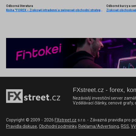
Odborná literatura
Odborné kurzy a se
Kniha "FOREX – Ziskové intradenní a swingové obchodní strategie" od Kathy Lien vychází v češtině!
FXstreet.cz - forex, ko
Nezávislý investiční server zaměř
Vzdělávací články, cenové grafy,
Copyright © 2009 - 2026
FXstreet.cz
s.r.o. - Závazná pravidla pro p
Pravidla diskuse
,
Obchodní podmínky
,
Reklama/Advertising
,
RSS
,
Vý