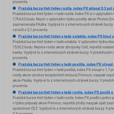
procenta.
Pražská burza třetí týden rostla, index PX připsal 0,3 pc
Pražská burza třetí týden v řadě rostla. Index PX si v uplynulém
1754,62 bodu. Nejvíc v uplynulém týdnu posílily akcie Photon En
zaznamenala Pilulka. Vyplývá to z internetových stránek burzy
vzrostl o 2,1 procenta.
Pražská burza třetí týden v řadě oslabila, index PX klesl 
Pražská burza třetí týden v řadě oslabila. V uplynulém týdnu kle
1520,2 bodu. Nejvíce rostly akcie zbrojovky Colt, největší osl
banky. Vyplývá to z internetových stránek burzy. V předchozím t
procenta.
Pražská burza třetí týden v řadě posílila, index PX stoupl
Pražská burza třetí týden v řadě posílila, index PX stoupl o 1,7 
rostly akcie výrobce bezpilotních letounů Primoco, naopak nej
akcie Pilulky. Vyplývá to z internetových stránek burzy. V předc
procenta.
Pražská burza třetí týden v řadě rostla, index PX posílil 
Pražská burza třetí týden v řadě rostla. Index PX posílil o jedno 
v týdnu připsaly akcie Primoco, největší ztráty naopak opět z
společnost ČEZ. Vyplývá to z internetových stránek burzy. V pře
0,3 procenta.