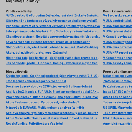
Nejnovější články:
Vzdělávací články
Denní kalendář udál
🚀 FXstreet.cz & eToro přinášejí exkluzivní akci: Získejte 6měsíční členství ve VIP zóně ZDARMA
Ve Švýcarsku rezer
Očekávaná hodnota prop výzvy: Kdy se nákup challenge vyplatí?
V USA spotřebitelsk
VIP zóna FXstreet.cz v červenci 2026 byla pro klienty opět zisková
V USA bude mít slo
Léto v plném proudu, trhy také: Top 3 obchody traderů Fintokei na indexech a zlatě
V USA týdenní statist
Chamtivost a strach: Největší cenové pohyby na finančních trzích (červenec 2026)
V Kanadě Ivey index
Káva na rozcestí. Přinese rekordní úroda další pokles cen?
V USA průměrný hod
Stvořil elitní klub, kde Ameriku obral o 65 miliard. Madoff řídil největší Ponzi dějin
V USA míra nezaměs
Akcie, dolar, bitcoin, zlato, ropa: Začíná to!
V USA NFP report z
Historická data, kde je získat, jak připojit svého data providera do MultiCharts a proč je budeme potřebovat? (4. díl)
V Kanadě míra neza
Jak obchodují profíci: Fibonacci trading - systém úspěšných traderů
V USA zásoby zemní
Blogy uživatelů
Forexové online zp
Krypto šeptanda: Co přinesl poslední týden v kryptosvětě (7. 8. 2026)
Dolar klesá po zveře
Tato legenda čeká krach jako v roce 1987!
Zlato posiluje téměř 
Dosáhne SpaceX do roku 2030 tržeb ve výši 1 bilionu dolarů?
Pražská burza v záv
Analýza DAX, Nasdaq, EUR/USD: Zlepšený sentiment poslal DAX na nová maxima
Index S&P 500 mírně 
Praktické okénko: Bitcoin aktuálně jako spekulativní, nikoli investiční aktivum
Akcie Tesly na rozcestí: Výrobce aut, nebo startup?
Měnový pár EUR/AUD: Multitimeframe analýza (W1–H4)
US OPEN: Mírný odra
Akciová analýza: Výsledky McDonald’s nepotěšily, ale ani neurazily. Jakou vizi společnost prezentovala?
Akcie Microsoftu zlomily 26 let starý rekord. Důvod překvapil i samotné investory
RebelsFunding: Príležitosť pre Vás je tu!
Americká nezaměstn