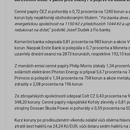
Cenné papíry ČEZ si pohoršily o 0,72 procenta na 1240 korun 
korun byly nejaktivněji obchodovaným titulem. "
Fio banka dnes z
energetickou společnost na 1150 Kč z předchozích 1044 Kč a upr
redukovat na držet,
" podotkl Josef Dudek z Fio banky.
Komerční banka odepsala 0,81 procenta na 983 korun a akcie VI
korun. Naopak Erste Bank si polepšila o 0,7 procenta a Moneta o 
uzavřely dnešní seanci na 2873 korunách, respektive 192,10 ko
Z menších emisí cenné papíry Philip Morris získaly 1,34 procent
solárních elektráren Photon Energy si připsal 5,67 procenta na 
Primoco si polepšil o 1,34 procenta na 758 korun a akcie metal
zdražily o 2,08 procenta na 196 korun.
Ze zbrojařských společností odepsal Colt CZ 0,43 procenta na 
348,20 koruny. Cenné papíry nápojářské Kofoly zlevnily o 0,81 
strojírny Doosan Škoda Power si pohoršily o 0,59 procenta na 5
Kurz koruny po prodlouženém víkendu oslabil vůči oběma hla
ztratil šest haléřů na 24,24 Kč/EUR, vůči dolaru sedm haléřů na