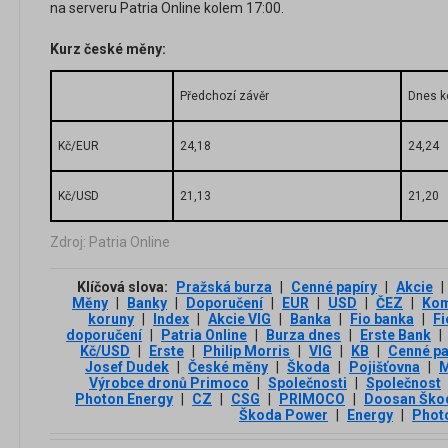
na serveru Patria Online kolem 17:00.
Kurz české měny:
Předchozí závěr
Dnes k
Kč/EUR
24,18
24,24
Kč/USD
21,13
21,20
Zdroj: Patria Online
Klíčová slova:
Pražská burza
|
Cenné papíry
|
Akcie
|
Měny
|
Banky
|
Doporučení
|
EUR
|
USD
|
ČEZ
|
Kom
koruny
|
Index
|
Akcie VIG
|
Banka
|
Fio banka
|
Fi
doporučení
|
Patria Online
|
Burza dnes
|
Erste Bank
|
Kč/USD
|
Erste
|
Philip Morris
|
VIG
|
KB
|
Cenné pa
Josef Dudek
|
České měny
|
Škoda
|
Pojišťovna
|
M
Výrobce dronů Primoco
|
Společnosti
|
Společnost
Photon Energy
|
CZ
|
CSG
|
PRIMOCO
|
Doosan Ško
Škoda Power
|
Energy
|
Phot