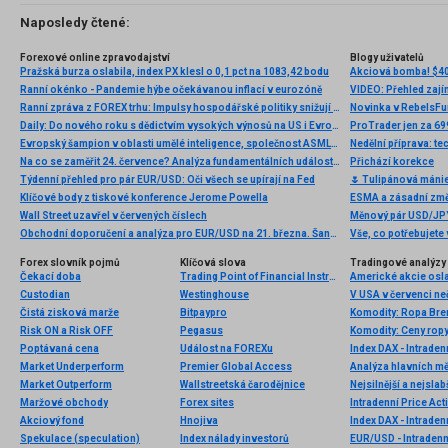
Naposledy čtené:
Forexové online zpravodajství
Blogy uživatelů
Pražská burza oslabila, index PX klesl o 0,1 pct na 1083,42 bodu
Akciová bomba! $40
Ranní okénko - Pandemie hýbe očekávanou inflací v eurozóně
VIDEO: Přehled zajím
Ranní zpráva z FOREX trhu: Impulsy hospodářské politiky snižují nejistotu
Novinka v RebelsFun
Daily: Do nového roku s dědictvím vysokých výnosů na US i Evropských dluhopisech
ProTrader jen za 699
Evropský šampion v oblasti umělé inteligence, společnost ASML, zaznamenává zvýšenou poptávku po svém zařízení na výrobu čipů
Nedělní příprava: t
Na co se zaměřit 24. července? Analýza fundamentálních událostí pro začátečníky
Přichází korekce
Týdenní přehled pro pár EUR/USD: Oči všech se upírají na Fed
🌷 Tulipánová mánie:
Klíčové body z tiskové konference Jerome Powella
ESMA a zásadní zm
Wall Street uzavřel v červených číslech
Měnový pár USD/JPY
Obchodní doporučení a analýza pro EUR/USD na 21. března. Šance pro dolar?
Vše, co potřebujete
Forex slovník pojmů
Klíčová slova
Tradingové analýzy 
Čekací doba
Trading Point of Financial Instruments UK
Custodian
Westinghouse
V USA v červenci ne
Čistá zisková marže
Bitpaypro
Komodity: Ropa Bren
Risk ON a Risk OFF
Pegasus
Poptávaná cena
Událost na FOREXu
Index DAX - Intraden
Market Underperform
Premier Global Access
Analýza hlavních m
Market Outperform
Wallstreetská čarodějnice
Nejsilnější a nejsla
Maržové obchody
Forex sites
Intradenní Price Ac
Akciový fond
Hnojiva
Index DAX - Intraden
Spekulace (speculation)
Index nálady investorů
EUR/USD - Intradenn