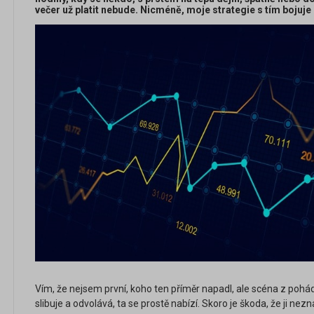
večer už platit nebude. Nicméně, moje strategie s tím bojuje
Vím, že nejsem první, koho ten příměr napadl, ale scéna z pohád
slibuje a odvolává, ta se prostě nabízí. Skoro je škoda, že ji nezn