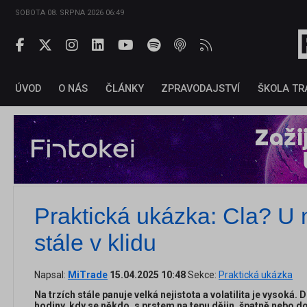
SOBOTA 08. SRPNA 2026 06:49
ÚVOD
O NÁS
ČLÁNKY
ZPRAVODAJSTVÍ
ŠKOLA TR
Praktická ukázka: Cla? U
stále v klidu
Napsal:
MiTrade
15.04.2025 10:48
Sekce:
Praktická ukázka
Na trzích stále panuje velká nejistota a volatilita je vysoká. 
hodiny, kdy se někdo, s prstem na tepu dějin, špatně nebo dob