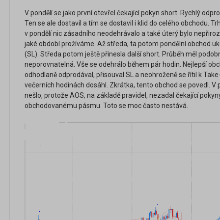
V pondělí se jako první otevřel čekající pokyn short. Rychlý odpro
Ten se ale dostavil a tím se dostavil i klid do celého obchodu. Tr
v pondělí nic zásadního neodehrávalo a také úterý bylo nepřiro
jaké období prožíváme. Až středa, ta potom pondělní obchod u
(SL). Středa potom ještě přinesla další short. Průběh měl podobn
neporovnatelná. Vše se odehrálo během pár hodin. Nejlepší obcho
odhodlaně odprodával, přisouval SL a neohroženě se řítil k Take-
večerních hodinách dosáhl. Zkrátka, tento obchod se povedl. V
nešlo, protože AOS, na základě pravidel, nezadal čekající pokyny,
obchodovanému pásmu. Toto se moc často nestává.