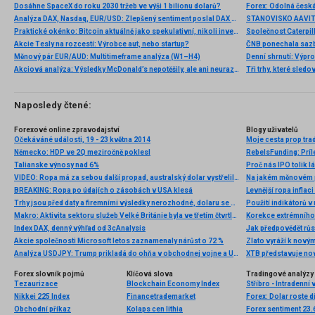
Dosáhne SpaceX do roku 2030 tržeb ve výši 1 bilionu dolarů?
Analýza DAX, Nasdaq, EUR/USD: Zlepšený sentiment poslal DAX na nová maxima
Praktické okénko: Bitcoin aktuálně jako spekulativní, nikoli investiční aktivum
Akcie Tesly na rozcestí: Výrobce aut, nebo startup?
Měnový pár EUR/AUD: Multitimeframe analýza (W1–H4)
Denní shrnutí: Výpro
Akciová analýza: Výsledky McDonald’s nepotěšily, ale ani neurazily. Jakou vizi společnost prezentovala?
Tři trhy, které sledo
Naposledy čtené:
Forexové online zpravodajství
Blogy uživatelů
Očekáváné události, 19 - 23 května 2014
Německo: HDP ve 2Q meziročně poklesl
RebelsFunding: Príle
Talianske výnosy nad 6%
VIDEO: Ropa má za sebou další propad, australský dolar vystřelil vzhůru po zasedání RBA
Na jakém měnovém p
BREAKING: Ropa po údajích o zásobách v USA klesá
Levnější ropa inflaci
Trhy jsou před daty a firemními výsledky nerozhodné, dolaru se ovšem daří
Použití indikátorů
Makro: Aktivita sektoru služeb Velké Británie byla ve třetím čtvrtletí nejvyšší od roku 1997
Korekce extrémního 
Index DAX, denný výhľad od 3cAnalysis
Jak předpovědět růst
Akcie společnosti Microsoft letos zaznamenaly nárůst o 72 %
Analýza USDJPY: Trump prikladá do ohňa v obchodnej vojne a USDJPY sa odrazil od 109.00
XTB představuje no
Forex slovník pojmů
Klíčová slova
Tradingové analýzy 
Tezaurizace
Blockchain Economy Index
Stříbro - Intradenní
Nikkei 225 Index
Financetrademarket
Forex: Dolar roste 
Obchodní příkaz
Kolaps cen lithia
Forex sentiment 23.