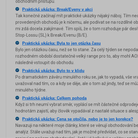
obchodním přístupu.
Praktická ukázka: Break/Eveny v akci
Tak konečně začínají mít praktické ukázky nějaký náboj. Tím ne
provedených obchodů je k ničemu, ale podívat se na rozdílné ob
mi zdá docela zakjímavé. Tím spíš, že o tom rozhoduje pár desít
Stop-Lossu (SL) k Break/Evenu (B/E).
Praktická ukázka: Byla to jen otázka času
Bylo jen otázkou času, než se to stane. Za celý týden se nepoda
rozhodném období dostatečně velký range pro to, aby mohl AOS
následně vstoupit do obchodu.
Praktická ukázka: Bylo to v klidu
Po dramatickém závěru minulého roku se, jak to vypadá, vše vrac
uvažoval nad tím, co a kdy se děje, ale o tom až jindy, teď se 
minulého týdne.
Praktická ukázka: Celkem pohoda
Když si trh neumí vybrat směr, vyplácí se mít částečné odprodeje
hodnotám zajistí, aby člověk vypadával z nastalé situace s al
Praktická ukázka: Cena se otočila, nebo je to jen korekce?
Navazuji na některé moje články, které se věnují obchodování b
analýz. Stále uvažuji nad tím, jak je možné předvídat, co se stane