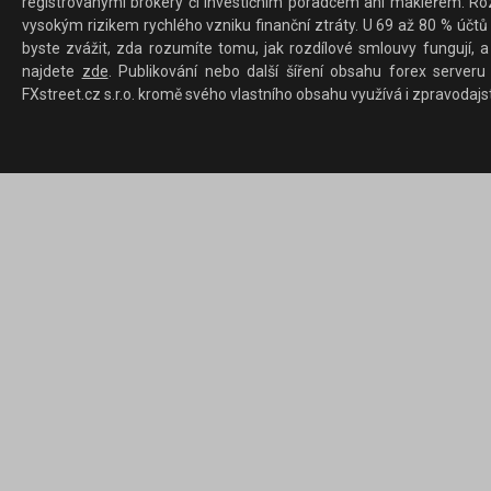
registrovanými brokery či investičním poradcem ani makléřem. Rozd
vysokým rizikem rychlého vzniku finanční ztráty. U 69 až 80 % účtů 
byste zvážit, zda rozumíte tomu, jak rozdílové smlouvy fungují, a
najdete
zde
. Publikování nebo další šíření obsahu forex serveru
FXstreet.cz s.r.o. kromě svého vlastního obsahu využívá i zpravodajs