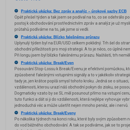
Praktická ukázka: Bez zpráv a analýz – úrokové sazby ECB
Opět přešel týden a tak jsem se podíval na to, co se odehrálo po
postoj k obchodování prostřednictvím zpráv a analýz je už mys
průtahů podíváme na to, jak jsme si vedli.
Praktická ukázka: Blízko falešnému průrazu
Uplynulý týden byl na EUR/USD celkem poklidný. Trh šel do stra
obchodní příležitosti pro moji strategii. A to je něco, co úplně ne
Při longu jsem byl blízko falešnému průrazu. Naštěstí, trh nemě
Praktická ukázka: Break/Even
Posouvání Stop-Lossu k Break/Evenu je efektivní pomůckou, kt
způsobené falešnými vstupními signály a to v jakékoliv strategi
tady je, jen krátce popíši smysl tohoto kroku. Jedná se o situaci,
vzdálenosti, kterou urazí náš obchodní pokyn do zisku, se pos
Dogmaticky vzato by se SL měl posunout přímo na vstupní cenu, 
tuto funkci a dát si ji do vzdálenosti, která nejlépe vyhovuje vy
jednoduchá věc a může ušetřit nejen mnoho peněz, ale i nervů.
Praktická ukázka: Break/Eveny
Po několika týdnech na konci roku, které byly svým způsobem 
do vod běžného obchodování. A tak se podíváme, jak se to proj