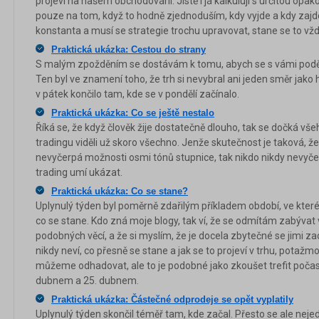
projeví na našem obchodování. Jistě i já kalkuluji s určitou opakov
pouze na tom, když to hodně zjednoduším, kdy vyjde a kdy zajde 
konstanta a musí se strategie trochu upravovat, stane se to vžd
Praktická ukázka: Cestou do strany
S malým zpožděním se dostávám k tomu, abych se s vámi poděli
Ten byl ve znamení toho, že trh si nevybral ani jeden směr jako 
v pátek končilo tam, kde se v pondělí začínalo.
Praktická ukázka: Co se ještě nestalo
Říká se, že když člověk žije dostatečně dlouho, tak se dočká vš
tradingu viděli už skoro všechno. Jenže skutečnost je taková, že 
nevyčerpá možnosti osmi tónů stupnice, tak nikdo nikdy nevyče
trading umí ukázat.
Praktická ukázka: Co se stane?
Uplynulý týden byl poměrně zdařilým příkladem období, ve které
co se stane. Kdo zná moje blogy, tak ví, že se odmítám zabýva
podobných věcí, a že si myslím, že je docela zbytečné se jimi zao
nikdy neví, co přesně se stane a jak se to projeví v trhu, potaž
můžeme odhadovat, ale to je podobné jako zkoušet trefit poča
dubnem a 25. dubnem.
Praktická ukázka: Částečné odprodeje se opět vyplatily
Uplynulý týden skončil téměř tam, kde začal. Přesto se ale nejed