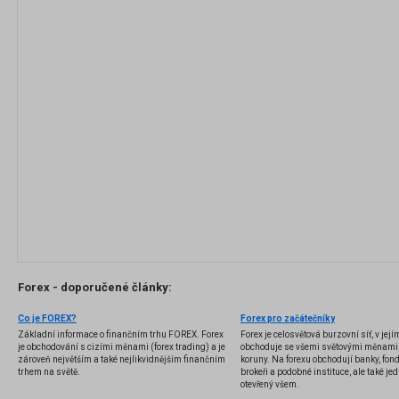
Forex - doporučené články:
Co je FOREX?
Forex pro začátečníky
Základní informace o finančním trhu FOREX. Forex
Forex je celosvětová burzovní síť, v jej
je obchodování s cizími měnami (forex trading) a je
obchoduje se všemi světovými měnami,
zároveň největším a také nejlikvidnějším finančním
koruny. Na forexu obchodují banky, fondy
trhem na světě.
brokeři a podobné instituce, ale také jedn
otevřený všem.