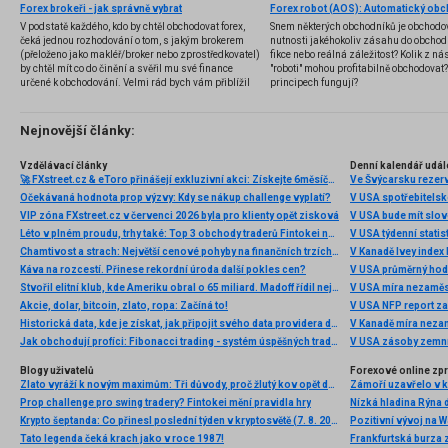
Forex brokeři - jak správně vybrat
V podstatě každého, kdo by chtěl obchodovat forex,
Snem některých obchodníků je obchodo
čeká jednou rozhodování o tom, s jakým brokerem
nutnosti jakéhokoliv zásahu do obchod
(přeloženo jako makléř/broker nebo zprostředkovatel)
fikce nebo reálná záležitost? Kolik z nás
by chtěl mít co do činění a svěřil mu své finance
"roboti" mohou profitabilně obchodovat
určené k obchodování. Velmi rád bych vám přiblížil
principech fungují?
problematiku výběru brokera, rozdíl mezi
jednotlivými typy brokerů a v neposlední řadě uvedu
několik příkladů nejznámějších z nich.
Nejnovější články:
Vzdělávací články
Denní kalendář udál
🚀 FXstreet.cz & eToro přinášejí exkluzivní akci: Získejte 6měsíční členství ve VIP zóně ZDARMA
Ve Švýcarsku rezer
Očekávaná hodnota prop výzvy: Kdy se nákup challenge vyplatí?
V USA spotřebitelsk
VIP zóna FXstreet.cz v červenci 2026 byla pro klienty opět zisková
V USA bude mít slo
Léto v plném proudu, trhy také: Top 3 obchody traderů Fintokei na indexech a zlatě
V USA týdenní statist
Chamtivost a strach: Největší cenové pohyby na finančních trzích (červenec 2026)
V Kanadě Ivey index
Káva na rozcestí. Přinese rekordní úroda další pokles cen?
V USA průměrný hod
Stvořil elitní klub, kde Ameriku obral o 65 miliard. Madoff řídil největší Ponzi dějin
V USA míra nezaměs
Akcie, dolar, bitcoin, zlato, ropa: Začíná to!
V USA NFP report z
Historická data, kde je získat, jak připojit svého data providera do MultiCharts a proč je budeme potřebovat? (4. díl)
V Kanadě míra neza
Jak obchodují profíci: Fibonacci trading - systém úspěšných traderů
V USA zásoby zemní
Blogy uživatelů
Forexové online zp
Zlato vyráží k novým maximům: Tři důvody, proč žlutý kov opět dominuje
Prop challenge pro swing tradery? Fintokei mění pravidla hry
Nízká hladina Rýna 
Krypto šeptanda: Co přinesl poslední týden v kryptosvětě (7. 8. 2026)
Pozitivní vývoj na Wa
Tato legenda čeká krach jako v roce 1987!
Frankfurtská burza 