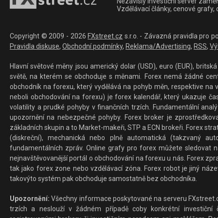
Nezávislý investiční server zaměř
Vzdělávací články, cenové grafy,
Copyright © 2009 - 2026
FXstreet.cz
s.r.o. - Závazná pravidla pro p
Pravidla diskuse
,
Obchodní podmínky
,
Reklama/Advertising
,
RSS
,
Vý
Hlavní světové měny jsou americký dolar (USD), euro (EUR), britská 
světě, na kterém se obchoduje s měnami. Forex nemá žádné centrál
obchodník na forexu, který vydělává na pohyb měn, respektive na v
neboli obchodování na forexu) je forex kalendář, který ukazuje č
volatility a prudké pohyby v finančních trzích. Fundamentální ana
upozornění na nebezpečné pohyby. Forex broker je zprostředkov
základních skupin a to Market-makeři, STP a ECN brokeři. Forex stra
(diskreční), mechanická nebo plně automatická (takzvaný aut
fundamentálních zpráv. Online grafy pro forex můžete sledovat na 
nejnavštěvovanější portál o obchodování na forexu u nás. Forex zprav
tak jako forex zone nebo vzdělávací zóna. Forex robot je jiný náz
takovýto systém pak obchoduje samostatně bez obchodníka.
Upozornění:
Všechny informace poskytované na serveru FXstreet.cz
trzích a neslouží v žádném případě coby konkrétní investiční č