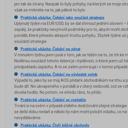
jen tak do strany. Naopak to byly pohyby, na kterých se moje st
však se mrkněte na to, jak pěkné to bylo.
Praktická ukázka: Čekání jako součást strategie
Uplynulý týden na EUR/USD, by se dal shrnout jedním slovem – le
ospalý, že prakticky nevytvořil podmínky pro to, abych mohl ob
pondělí, které přineslo alespoň trochu pohybu. Zbytek týdne už j
součástí strategie.
Praktická ukázka: Čekání na obrat
V minulém týdnu jsem psal o tom, jak se těším na to, že trh ke m
Nedílnou součástí tohoto těšení je i trpělivost, o které jsem už to
předpokladu úspěchu. A to se zatím potvrzuje i v tomto případě
Praktická ukázka: Čekání na výsledek voleb
Vypadá to, jako by se můj AOS přidal k obchodníkům na trhu a pě
bude dít. Nic ukvapeného v pondělí a v úterý nedovolil, což se v
docela hodilo. No potom, ve středu ráno, to přišlo.
Praktická ukázka: Čekání se vyplatilo
Trvání si na svém v případě stálého dodržování stejné strategie s
se delší dobu nedaří a někdo by nám mohl položit otázku, co na
nevyděláváme.
Praktická ukázka: Čtyři běžné obchody