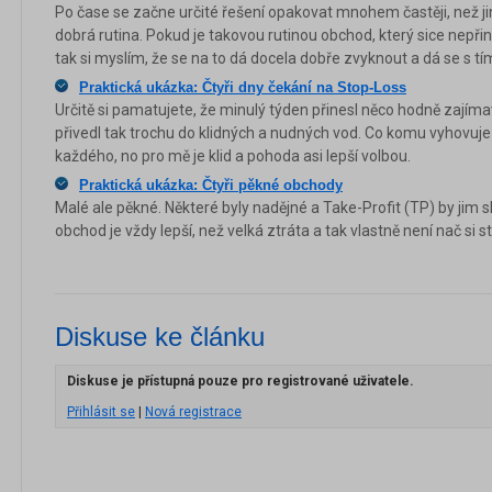
Po čase se začne určité řešení opakovat mnohem častěji, než ji
dobrá rutina. Pokud je takovou rutinou obchod, který sice nepři
tak si myslím, že se na to dá docela dobře zvyknout a dá se s tí
Praktická ukázka: Čtyři dny čekání na Stop-Loss
Určitě si pamatujete, že minulý týden přinesl něco hodně zajím
přivedl tak trochu do klidných a nudných vod. Co komu vyhovuje 
každého, no pro mě je klid a pohoda asi lepší volbou.
Praktická ukázka: Čtyři pěkné obchody
Malé ale pěkné. Některé byly nadějné a Take-Profit (TP) by jim s
obchod je vždy lepší, než velká ztráta a tak vlastně není nač si s
Diskuse ke článku
Diskuse je přístupná pouze pro registrované uživatele.
Přihlásit se
|
Nová registrace