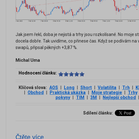
Jak jsem řekl, doba je nejistá a trhy jsou rozkolísané. No moje st
docela dobře. Tak uvidíme, co přinese čas. Když se podívám na v
swapů, připsal pěkných +3,87 %.
Michal Uma
Hodnocení článku:
Klíčová slova:
AOS
|
Long
|
Short
|
Volatilita
|
Trh
|
K
|
Obchod
|
Praktická ukázka
|
Moje strategie
|
Trhy
pokyny
|
TIM
|
3М
|
Nejlepší obchod
Sdílení článku:
Čtěte více