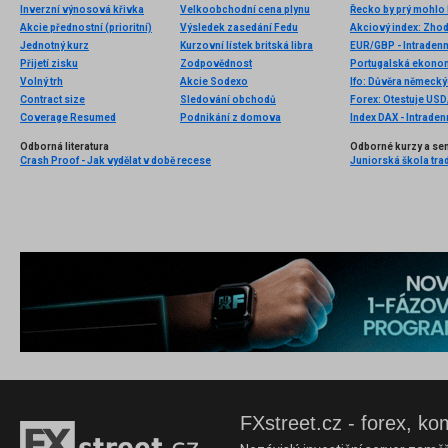
Inverzní výnosová křivka
Velkoobchodní cena plynu
Řecko by prý mohlo
Akcie přednostní (prioritní)
Výsledek zasedání Fedu
Akciový index: Zhod
Jednotný kurz
Kurzovní lístek britská libra
EUR/GBP - Intradenn
Přijetí zisku
Zodpovědnost
Portugalská ekonom
Volný trh
Akcie Sodexo
Ifo: Důvěra německý
Contract size
Sledování obchodů
Forex: Otestuje US
Coverage Resumed
Podnikání z domova
Index DAX - Intraden
Odborná literatura
Odborné kurzy a se
Crash Proof - Jak vydělat v době recese
Juniorská škola tradi
FXstreet.cz - forex, ko