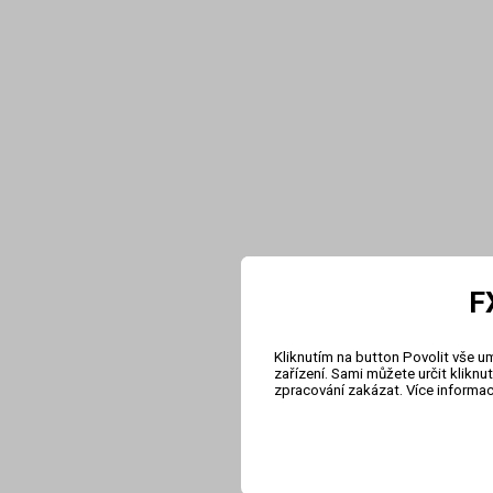
F
Kliknutím na button Povolit vše u
zařízení. Sami můžete určit klikn
zpracování zakázat. Více informa