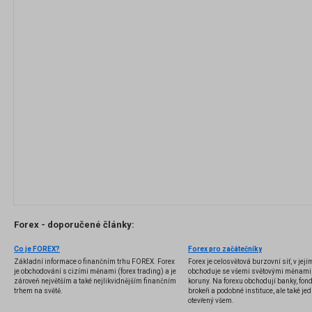
Forex - doporučené články:
Co je FOREX?
Forex pro začátečníky
Základní informace o finančním trhu FOREX. Forex
Forex je celosvětová burzovní síť, v jej
je obchodování s cizími měnami (forex trading) a je
obchoduje se všemi světovými měnami,
zároveň největším a také nejlikvidnějším finančním
koruny. Na forexu obchodují banky, fondy
trhem na světě.
brokeři a podobné instituce, ale také jedn
otevřený všem.