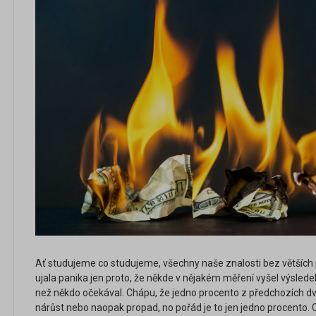
Ať studujeme co studujeme, všechny naše znalosti bez větších 
ujala panika jen proto, že někde v nějakém měření vyšel výsledek
než někdo očekával. Chápu, že jedno procento z předchozích 
nárůst nebo naopak propad, no pořád je to jen jedno procento.