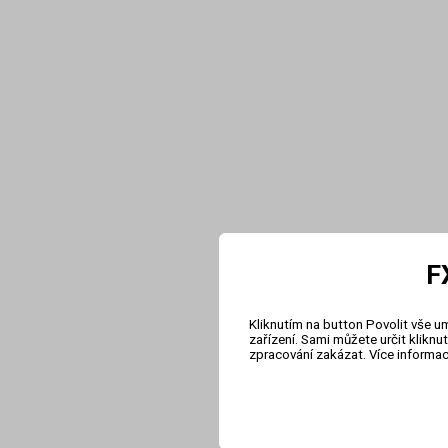
F
Kliknutím na button Povolit vše u
zařízení. Sami můžete určit klikn
zpracování zakázat. Více informa