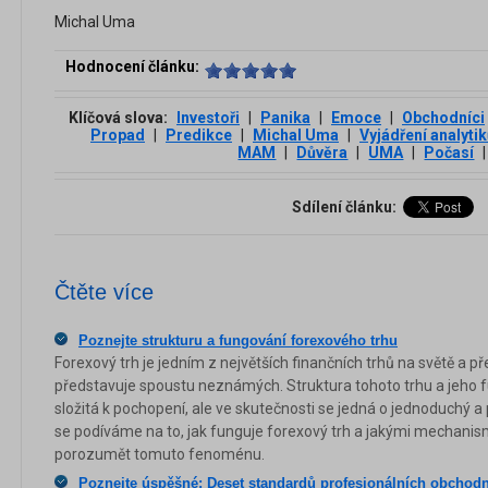
Michal Uma
Hodnocení článku:
Klíčová slova:
Investoři
|
Panika
|
Emoce
|
Obchodníci
Propad
|
Predikce
|
Michal Uma
|
Vyjádření analyti
MAM
|
Důvěra
|
UMA
|
Počasí
|
Sdílení článku:
Čtěte více
Poznejte strukturu a fungování forexového trhu
Forexový trh je jedním z největších finančních trhů na světě a př
představuje spoustu neznámých. Struktura tohoto trhu a jeho 
složitá k pochopení, ale ve skutečnosti se jedná o jednoduchý a
se podíváme na to, jak funguje forexový trh a jakými mechanism
porozumět tomuto fenoménu.
Poznejte úspěšné: Deset standardů profesionálních obchod