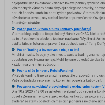
najopatrnejších investorov. Zdanlivo lákavé ponuky rýchleho ob
výnimočných výnosov často skrývajú nelegálne praktiky, podvod
narušiť finančnú stabilitu obetí týchto podvodov. V tomto článk
súvisiacich s témou, aby ste boli lepšie pripravení chrániť svo
finančným stratám.
Pozor, pozor! Bitcoin futures kontrakty prichádzajú
V tomto blogu nájdete iba preložený článok zo CNBC. Niektoré č
sa to už opakovalo a bolo to iba inak napísané. “Myslím si, že 
uvidíte bitcoin futures pripravené na obchodovanie,” Terry Duffy
Pozor! Trading a investovanie nie je to isté
Mnohí si myslia, že pojmy ako investovanie a trading znamenaj
podstatnú vec. Neznamenajú. Mohli by sme povedať, že oba tiet
každom sa orie iným spôsobom.
Pozrite si čo je nové v RebelsFunding!
V RebelsFunding tíme sa snažíme neustále pracovať na inovácia
Vaše požiadavky resp. návrhy ktoré nám posielate každý deň.
Pozvánka na webinář o psychologii s exkluzivním hostem 
Dne 10.9.2020 v 18:00 se uskuteční webinář pod vedením ikon 
Josefa Zemana. Tentokrát jako exkluzivní host přijal pozvání o
tradera“ se staly v posledních měsících jedněmi z nejčtenějších