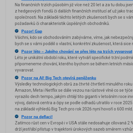
Na finančních trzích působím již více než 20 let a za tu dobu j
z hedgeových fondů či dalších finančních institucí ať už jako tr
společnosti. Na základě těchto letitých zkušeností bych se s vám
požadavků či charakteristik úspěšných obchodníků.
Pozor! Gap
Všichni, kdo se obchodováním zabýváme, víme, jak nebezpečný
bych se s vámi podělil o vlastní, konkrétní zkušenost, která sice
Pozor léto – Jakého chování se přes léto na trzích vyvarovat
Léto je unikátní období roku, které vytváří specifické tržní podm
připomeneme chování, kterého bychom se během letních měsíců
vyvarovat.
Pozor na AI! Big Tech otevírá peněženku
Výsledky technologických obrů za čtvrté čtvrtletí minulého roku 
Amazon, Meta i Netflix se dále vezou na růstové vlně co se týče 
vyrazilo dech tempo, jakým chtějí tito giganti v letošním roce i
vývoj, datová centra a čipy se podle odhadů utratilo v roce 202
na základě výhledů Big Tech pro rok 2026 nyní hovoří o 600 mld
Pozor na deflaci!
Zatímco růst cen v Evropě i v USA stále nedosahuje cílovaná 2 %
drží jestřábí přístup v trajektorii úrokových sazeb směrem vzhůr