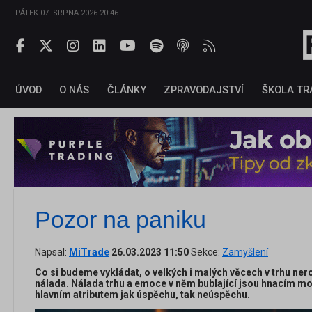
PÁTEK 07. SRPNA 2026 20:46
ÚVOD
O NÁS
ČLÁNKY
ZPRAVODAJSTVÍ
ŠKOLA TR
Pozor na paniku
Napsal:
MiTrade
26.03.2023 11:50
Sekce:
Zamyšlení
Co si budeme vykládat, o velkých i malých věcech v trhu nero
nálada. Nálada trhu a emoce v něm bublající jsou hnacím moto
hlavním atributem jak úspěchu, tak neúspěchu.