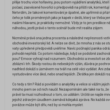
přilije trochu více hořlaviny, jsou potom vyjádření analytiků, k
počasí, zasvěceně hovořící o předpovědi na příští rok, komentují 
Netvrdím, že takové komentování je špatné, ale upřímně si přiz
čeho je tolik proměnných jako je kapek v dešti, který se třeba j
našimi hlavami, je prakticky nemožné. Vždy je to jen predikce n
náhodou, jestli právě o tento scénář bude mít realita zájem.
Nicméně právě ona jedna procenta a následné nepřesnosti vstře
obchodně investorský lid. A nelze se divit, že mnoha z nás se st
vaty upředené předpovědi uvěříme. Navíc počínající panika odráž
pohodě nepřidá. Co potom následuje, když se podobně zachová m
jsou? Emoce vyhrají nad rozumem. Obchodníci a investoři se zbláz
zblázní i trh. Škody rostou do nebeských výšin, důvěra je pochro
nadhled dokáží s úsměvem na tváři na celé věci vydělat. Ani zdal
vystudováno více škol, nebo snad lepších. Zkrátka jen dokáží ro
Co tedy s tím? Rád si povídám s analytiky a velice si vážím jeji
mnoho jsem se od nich naučil. Nezapomínám ale také na to, že
právě ta musí rozhodnout o tom, co udělám. Určitě se najde mn
jejichž zdravým úsudkem zamává kdejaká zpráva. No každá ovc
porážce může být dřív, než by si mohla myslet.