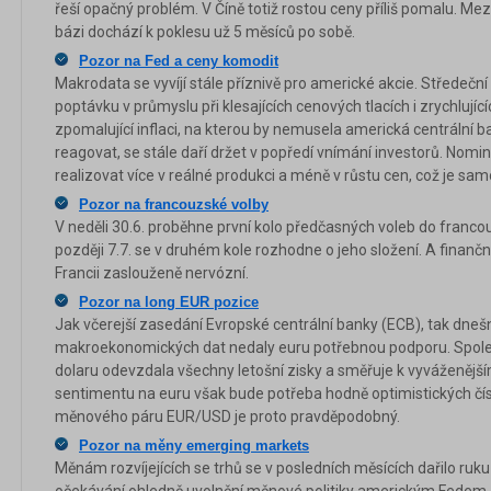
řeší opačný problém. V Číně totiž rostou ceny příliš pomalu. Me
bázi dochází k poklesu už 5 měsíců po sobě.
Pozor na Fed a ceny komodit
Makrodata se vyvíjí stále příznivě pro americké akcie. Středeční
poptávku v průmyslu při klesajících cenových tlacích i zrychlují
zpomalující inflaci, na kterou by nemusela americká centrální b
reagovat, se stále daří držet v popředí vnímání investorů. Nomin
realizovat více v reálné produkci a méně v růstu cen, což je sam
Pozor na francouzské volby
V neděli 30.6. proběhne první kolo předčasných voleb do franc
později 7.7. se v druhém kole rozhodne o jeho složení. A finanční
Francii zaslouženě nervózní.
Pozor na long EUR pozice
Jak včerejší zasedání Evropské centrální banky (ECB), tak dne
makroekonomických dat nedaly euru potřebnou podporu. Spole
dolaru odevzdala všechny letošní zisky a směřuje k vyváženější
sentimentu na euru však bude potřeba hodně optimistických čís
měnového páru EUR/USD je proto pravděpodobný.
Pozor na měny emerging markets
Měnám rozvíjejících se trhů se v posledních měsících dařilo ruku 
očekávání ohledně uvolnění měnové politiky americkým Fedem. 