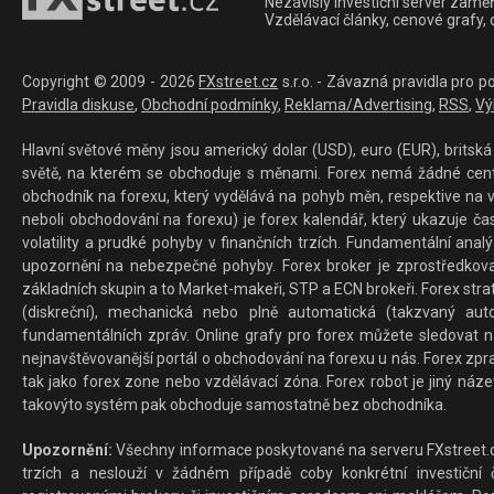
Nezávislý investiční server zaměř
Vzdělávací články, cenové grafy,
Copyright © 2009 - 2026
FXstreet.cz
s.r.o. - Závazná pravidla pro p
Pravidla diskuse
,
Obchodní podmínky
,
Reklama/Advertising
,
RSS
,
Vý
Hlavní světové měny jsou americký dolar (USD), euro (EUR), britská 
světě, na kterém se obchoduje s měnami. Forex nemá žádné centrál
obchodník na forexu, který vydělává na pohyb měn, respektive na v
neboli obchodování na forexu) je forex kalendář, který ukazuje č
volatility a prudké pohyby v finančních trzích. Fundamentální ana
upozornění na nebezpečné pohyby. Forex broker je zprostředkov
základních skupin a to Market-makeři, STP a ECN brokeři. Forex stra
(diskreční), mechanická nebo plně automatická (takzvaný aut
fundamentálních zpráv. Online grafy pro forex můžete sledovat na 
nejnavštěvovanější portál o obchodování na forexu u nás. Forex zprav
tak jako forex zone nebo vzdělávací zóna. Forex robot je jiný náz
takovýto systém pak obchoduje samostatně bez obchodníka.
Upozornění:
Všechny informace poskytované na serveru FXstreet.cz
trzích a neslouží v žádném případě coby konkrétní investiční č