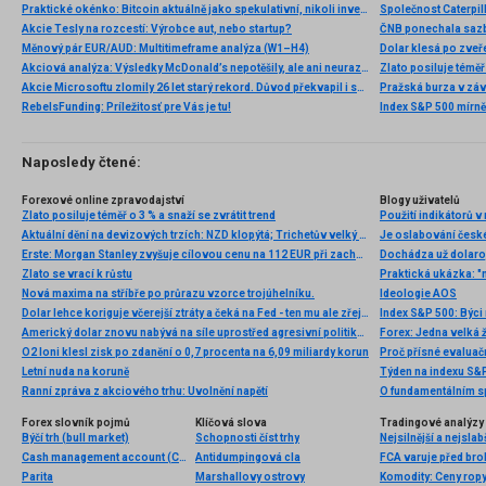
Praktické okénko: Bitcoin aktuálně jako spekulativní, nikoli investiční aktivum
Akcie Tesly na rozcestí: Výrobce aut, nebo startup?
Měnový pár EUR/AUD: Multitimeframe analýza (W1–H4)
Dolar klesá po zveře
Akciová analýza: Výsledky McDonald’s nepotěšily, ale ani neurazily. Jakou vizi společnost prezentovala?
Zlato posiluje téměř 
Akcie Microsoftu zlomily 26 let starý rekord. Důvod překvapil i samotné investory
Pražská burza v záv
RebelsFunding: Príležitosť pre Vás je tu!
Index S&P 500 mírně 
Naposledy čtené:
Forexové online zpravodajství
Blogy uživatelů
Zlato posiluje téměř o 3 % a snaží se zvrátit trend
Použití indikátorů
Aktuální dění na devizových trzích: NZD klopýtá; Trichetův velký den
Je oslabování česk
Erste: Morgan Stanley zvyšuje cílovou cenu na 112 EUR při zachování doporučení
Dochádza už dolaro
Zlato se vrací k růstu
Praktická ukázka: "
Nová maxima na stříbře po průrazu vzorce trojúhelníku.
Ideologie AOS
Dolar lehce koriguje včerejší ztráty a čeká na Fed - ten mu ale zřejmě nepomůže
Index S&P 500: Býci
Americký dolar znovu nabývá na síle uprostřed agresivní politiky Fedu
Forex: Jedna velká 
O2 loni klesl zisk po zdanění o 0,7 procenta na 6,09 miliardy korun
Letní nuda na koruně
Týden na indexu S&
Ranní zpráva z akciového trhu: Uvolnění napětí
O fundamentálním s
Forex slovník pojmů
Klíčová slova
Tradingové analýzy 
Býčí trh (bull market)
Schopnosti číst trhy
Nejsilnější a nejsla
Cash management account (CMA)
Antidumpingová cla
Parita
Marshallovy ostrovy