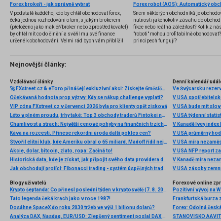
Forex brokeři - jak správně vybrat
V podstatě každého, kdo by chtěl obchodovat forex,
Snem některých obchodníků je obchodo
čeká jednou rozhodování o tom, s jakým brokerem
nutnosti jakéhokoliv zásahu do obchod
(přeloženo jako makléř/broker nebo zprostředkovatel)
fikce nebo reálná záležitost? Kolik z nás
by chtěl mít co do činění a svěřil mu své finance
"roboti" mohou profitabilně obchodovat
určené k obchodování. Velmi rád bych vám přiblížil
principech fungují?
problematiku výběru brokera, rozdíl mezi
jednotlivými typy brokerů a v neposlední řadě uvedu
několik příkladů nejznámějších z nich.
Nejnovější články:
Vzdělávací články
Denní kalendář udál
🚀 FXstreet.cz & eToro přinášejí exkluzivní akci: Získejte 6měsíční členství ve VIP zóně ZDARMA
Ve Švýcarsku rezer
Očekávaná hodnota prop výzvy: Kdy se nákup challenge vyplatí?
V USA spotřebitelsk
VIP zóna FXstreet.cz v červenci 2026 byla pro klienty opět zisková
V USA bude mít slo
Léto v plném proudu, trhy také: Top 3 obchody traderů Fintokei na indexech a zlatě
V USA týdenní statist
Chamtivost a strach: Největší cenové pohyby na finančních trzích (červenec 2026)
V Kanadě Ivey index
Káva na rozcestí. Přinese rekordní úroda další pokles cen?
V USA průměrný hod
Stvořil elitní klub, kde Ameriku obral o 65 miliard. Madoff řídil největší Ponzi dějin
V USA míra nezaměs
Akcie, dolar, bitcoin, zlato, ropa: Začíná to!
V USA NFP report z
Historická data, kde je získat, jak připojit svého data providera do MultiCharts a proč je budeme potřebovat? (4. díl)
V Kanadě míra neza
Jak obchodují profíci: Fibonacci trading - systém úspěšných traderů
V USA zásoby zemní
Blogy uživatelů
Forexové online zp
Krypto šeptanda: Co přinesl poslední týden v kryptosvětě (7. 8. 2026)
Pozitivní vývoj na Wa
Tato legenda čeká krach jako v roce 1987!
Frankfurtská burza 
Dosáhne SpaceX do roku 2030 tržeb ve výši 1 bilionu dolarů?
Analýza DAX, Nasdaq, EUR/USD: Zlepšený sentiment poslal DAX na nová maxima