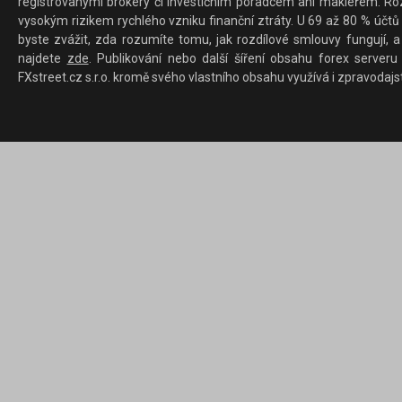
registrovanými brokery či investičním poradcem ani makléřem. Rozd
vysokým rizikem rychlého vzniku finanční ztráty. U 69 až 80 % účtů 
byste zvážit, zda rozumíte tomu, jak rozdílové smlouvy fungují, a
najdete
zde
. Publikování nebo další šíření obsahu forex serveru
FXstreet.cz s.r.o. kromě svého vlastního obsahu využívá i zpravodajs