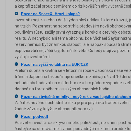
a kapitál začal proudit směrem do rizikovějších aktiv včetně čes
Pozor na SpaceX! Hrozí kolaps?
Investoři mají za sebou další týden plný událostí, které ukazují,
na trzích. Pozornost na sebe strhla především nově obchodovan
bouřlivém růstu zažily první výraznější korekci a otevřely debat
realitu. A nechybělo ani téma bitcoinu, kde Michael Saylor nazna
rezerv nemusí být známkou slabosti, ale naopak součástí strat
expozici vůči největší kryptoměně světa. Co tedy stojí za pozorno
vysílají investorům?
Pozor na vyšší volatilitu na EUR/CZK
Přelom dubna a května se v letošním roce v Japonsku nese v
trůnu a Japonci si tak počínaje dneškem začínají užívat 10 dní 
nebude obchodovat na místní burze a tím pádem vypadne i velká 
dodává na forex během asijských obchodních hodin.
Pozor na zbytečné milníky - nový rok z vás lepšího obchodn
Začátek nového obchodního roku je pro psychiku tradera velmi
žádné zázraky, když se obchodník nerozvíjí.
Pozor podvod!
Vo svete investícií sa skrýva mnoho príležitostí, no s nimi prich
častejšie sa stretávame s vlnou podvodných reklám a produktov,