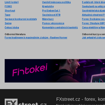
Limit (order)
Uvolnit měnovou politiku
5 událostí, které dn
FOMO
Kryptotrhy
Spekulanti na vítězs
Short put
ProSiebenSat.1
Spotřebitelská důvěr
Tape
Společnost XTB
Aktuálně otevřené 
Správce konkursní podstaty
Měny kurz
Forex: Dočkáme se 
Swing
Pomoc ekonomice
Forex: Otestuje GB
Čekací doba
Komentáře centrálních bankéřů
Odborná literatura
Odborné kurzy a se
Forex tradingem k maximálním ziskům - Raghee Horner
Jak vytvářet ziskov
FXstreet.cz - forex, ko