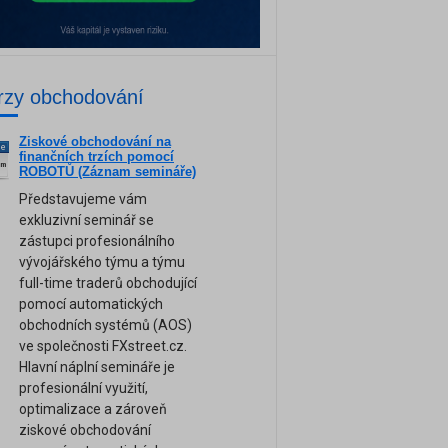
rzy obchodování
Ziskové obchodování na
ne
finančních trzích pomocí
am
ROBOTŮ (Záznam semináře)
Představujeme vám
exkluzivní seminář se
zástupci profesionálního
vývojářského týmu a týmu
full-time traderů obchodující
pomocí automatických
obchodních systémů (AOS)
ve společnosti FXstreet.cz.
Hlavní náplní semináře je
profesionální využití,
optimalizace a zároveň
ziskové obchodování