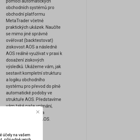
pomocí automatických
obchodních systémů pro
obchodní platformu
MetaTrader včetně
praktických ukázek. Naučíte
se mimo jiné správně
ověřovat (backtestovat)
ziskovost AOS a následně
AOS reálně využívat v praxi k
dosažení ziskových
výsledků. Ukážeme vám, jak
sestavit kompletní strukturu
a logiku obchodního
systému pro převod do plně
automatické podoby ve
struktuře AOS. Představíme
vám také naše vnímání,
obchodní přístupy a
strategie pomocí AOS.
vé účely na vašem
, případně jejich