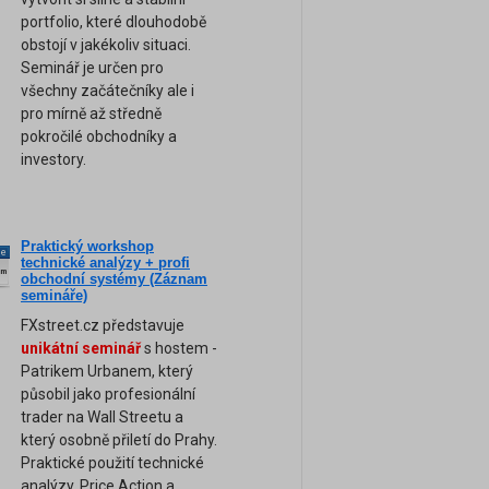
portfolio, které dlouhodobě
obstojí v jakékoliv situaci.
Seminář je určen pro
všechny začátečníky ale i
pro mírně až středně
pokročilé obchodníky a
investory.
Praktický workshop
ne
technické analýzy + profi
am
obchodní systémy (Záznam
semináře)
FXstreet.cz představuje
unikátní seminář
s hostem -
Patrikem Urbanem, který
působil jako profesionální
trader na Wall Streetu a
který osobně přiletí do Prahy.
Praktické použití technické
analýzy, Price Action a