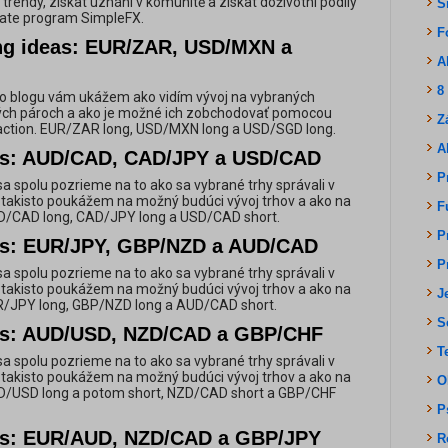
trendy, získat uznání v komunitě a získat doživotní podíly
S
liate program SimpleFX.
F
ing ideas: EUR/ZAR, USD/MXN a
A
8
o blogu vám ukážem ako vidím vývoj na vybraných
ch pároch a ako je možné ich zobchodovať pomocou
Z
 action. EUR/ZAR long, USD/MXN long a USD/SGD long.
A
as: AUD/CAD, CAD/JPY a USD/CAD
P
a spolu pozrieme na to ako sa vybrané trhy správali v
e takisto poukážem na možný budúci vývoj trhov a ako na
F
AUD/CAD long, CAD/JPY long a USD/CAD short.
P
as: EUR/JPY, GBP/NZD a AUD/CAD
P
a spolu pozrieme na to ako sa vybrané trhy správali v
e takisto poukážem na možný budúci vývoj trhov a ako na
J
UR/JPY long, GBP/NZD long a AUD/CAD short.
S
as: AUD/USD, NZD/CAD a GBP/CHF
T
a spolu pozrieme na to ako sa vybrané trhy správali v
e takisto poukážem na možný budúci vývoj trhov a ako na
O
AUD/USD long a potom short, NZD/CAD short a GBP/CHF
P
as: EUR/AUD, NZD/CAD a GBP/JPY
R