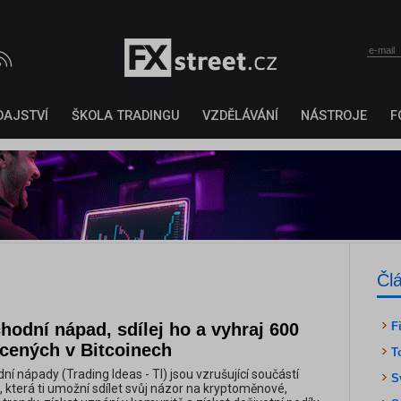
DAJSTVÍ
ŠKOLA TRADINGU
VZDĚLÁVÁNÍ
NÁSTROJE
F
Čl
odní nápad, sdílej ho a vyhraj 600
F
acených v Bitcoinech
T
í nápady (Trading Ideas - TI) jsou vzrušující součástí
S
, která ti umožní sdílet svůj názor na kryptoměnové,