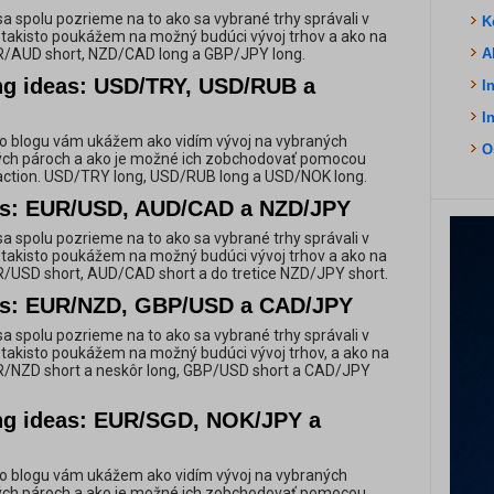
a spolu pozrieme na to ako sa vybrané trhy správali v
K
e takisto poukážem na možný budúci vývoj trhov a ako na
UR/AUD short, NZD/CAD long a GBP/JPY long.
A
ing ideas: USD/TRY, USD/RUB a
I
I
o blogu vám ukážem ako vidím vývoj na vybraných
O
ch pároch a ako je možné ich zobchodovať pomocou
 action. USD/TRY long, USD/RUB long a USD/NOK long.
as: EUR/USD, AUD/CAD a NZD/JPY
a spolu pozrieme na to ako sa vybrané trhy správali v
e takisto poukážem na možný budúci vývoj trhov a ako na
UR/USD short, AUD/CAD short a do tretice NZD/JPY short.
as: EUR/NZD, GBP/USD a CAD/JPY
a spolu pozrieme na to ako sa vybrané trhy správali v
e takisto poukážem na možný budúci vývoj trhov, a ako na
UR/NZD short a neskôr long, GBP/USD short a CAD/JPY
ing ideas: EUR/SGD, NOK/JPY a
o blogu vám ukážem ako vidím vývoj na vybraných
ch pároch a ako je možné ich zobchodovať pomocou