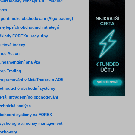
mart Money koncept a ICT trading
orex
lgoritmické obchodování (Algo trading)
 nejlepších obchodních strategií
áklady FOREXu, rady, tipy
kciové indexy
rice Action
undamentální analýza
rop Trading
rogramování v MetaTraderu a AOS
ednoduché obchodní systémy
eriál intradenního obchodování
echnická analýza
bchodní systémy na FOREX
sychologie a money-management
ozhovory