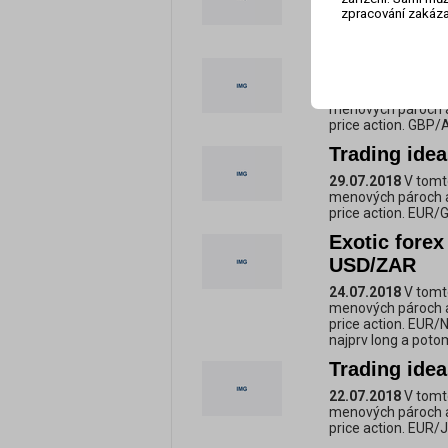
12.08.2018
V tomt
zpracování zakáza
menových pároch a
price action. EUR/
Trading ide
06.08.2018
V tomt
menových pároch a
price action. GBP
Trading ide
29.07.2018
V tomt
menových pároch a
price action. EUR
Exotic fore
USD/ZAR
24.07.2018
V tomt
menových pároch a
price action. EUR
najprv long a poto
Trading ide
22.07.2018
V tomt
menových pároch a
price action. EUR/