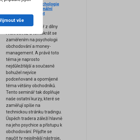
Nový seminář: Psychologie
ne
tradingu a profesionální
am
Money-Management
(Záznam semináře)
řijmout vše
Zcela nový seminář z dílny
FXstreet.cz a tentokrát se
zaměřením na psychologii
obchodování a money-
management. A právě toto
téma je naprosto
nejdůležitější a současně
bohužel nejvíce
podceňované a opomíjené
téma většiny obchodníků.
Tento seminář tak doplňuje
naše ostatní kurzy, které se
zaměřují spíše na
technickou stránku tradingu.
Úspěch tradera záleží hlavně
na jeho psychice a přístupu k
obchodování. Přijďte se
naučit ty nejsilnější nástroje,