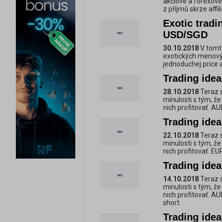
akciové a forexové 
z příjmů skrze affi
Exotic trad
USD/SGD
30.10.2018
V tomt
exotických menový
jednoduchej price
Trading ide
28.10.2018
Teraz s
minulosti s tým, ž
nich profitovať. 
Trading ide
22.10.2018
Teraz s
minulosti s tým, ž
nich profitovať. E
Trading ide
14.10.2018
Teraz s
minulosti s tým, ž
nich profitovať. 
short.
Trading ide