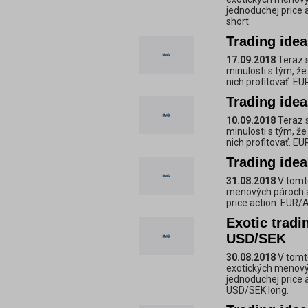
jednoduchej price
short.
Trading ide
17.09.2018
Teraz s
minulosti s tým, ž
nich profitovať. E
Trading ide
10.09.2018
Teraz s
minulosti s tým, ž
nich profitovať. E
Trading ide
31.08.2018
V tomt
menových pároch a
price action. EUR
Exotic trad
USD/SEK
30.08.2018
V tomt
exotických menový
jednoduchej price 
USD/SEK long.