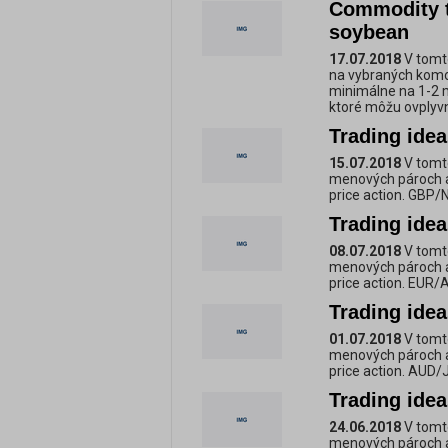
Commodity t
soybean
17.07.2018
V tomto
na vybraných komo
minimálne na 1-2 m
ktoré môžu ovplyv
Trading ide
15.07.2018
V tomt
menových pároch a
price action. GBP/
Trading ide
08.07.2018
V tomt
menových pároch a
price action. EUR/
Trading ide
01.07.2018
V tomt
menových pároch a
price action. AUD
Trading ide
24.06.2018
V tomt
menových pároch a