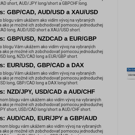
/CAD short, AUD/JPY long/short a GBPCHF long.
eas: GBP/CAD, AUD/USD a XAU/USD
o blogu vám ukážem ako vidím vývoj na vybraných
 ako je možné ich zobchodovať pomocou jednoduchej
/CAD long, AUD/USD short a XAU/USD short.
eas: GBP/USD, NZDCAD a EUR/GBP
o blogu Vám ukážem ako vidím vývoj na vybraných
 ako je možné ich zobchodovať pomocou jednoduchej
/USD long, NZD/CAD long a EUR/GBP short.
as: EUR/USD, GBP/CAD a DAX
On-li
o blogu Vám ukážem ako vidím vývoj na vybraných
zázn
 ako je možné ich zobchodovať pomocou jednoduchej
USD long, GBP/CAD long a DAX long/short.
as: NZD/JPY, USD/CAD a AUD/CHF
nom blogu vám ukážem ako vidím vývoj na vybraných
 ako je možné ich zobchodovať pomocou jednoduchej
JPY short, USD/CAD long/short a AUD/CHF short.
as: AUD/CAD, EUR/JPY a GBP/AUD
nom blogu vám ukážem ako vidím vývoj na vybraných
 ako je možné ich zobchodovať pomocou jednoduchej