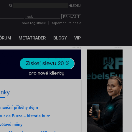
PŘIHLÁSIT
|
nová registrace
zapomenuté heslo
ÓRUM
METATRADER
BLOGY
VIP
reklama
reklama
ánky
inanční příběhy dějin
our de Burza – historie burz
větové měny