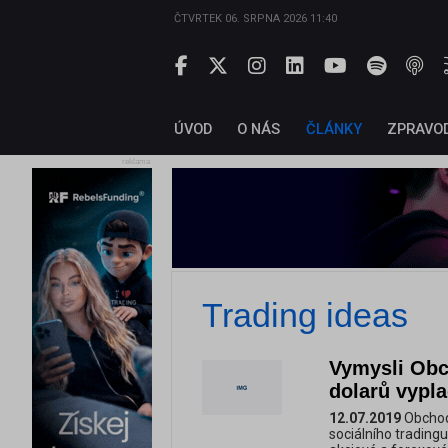
ČTVRTEK 06. SRPNA 2026 11:40
ÚVOD
O NÁS
ČLÁNKY
ZPRAVO
reklama
Trading ideas
Vymysli Obch
dolarů vypl
12.07.2019
Obchodn
sociálního tradingu