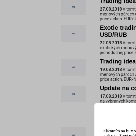
Trading ide
27.08.2018
V tomt
menových pároch a
price action. EUR/
Exotic trad
USD/RUB
22.08.2018
V tomt
exotických menový
jednoduchej price 
Trading id
19.08.2018
V tomt
menových pároch a
price action. EUR/
Update na c
17.08.2018
V tomto
na vybraných komo
očakávam držanie p
tradingových nápa
že už ide do tuhéh
vzniknúť takisto ná
Trading ide
Kliknutím na butto
zařízení. Sami můž