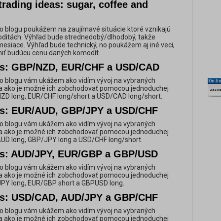
rading ideas: sugar, coffee and
 blogu poukážem na zaujímavé situácie ktoré vznikajú
ditách. Výhľad bude strednedobý/dlhodobý, takže
esiace. Výhľad bude technický, no poukážem aj iné veci,
niť budúcu cenu daných komodít.
as: GBP/NZD, EUR/CHF a USD/CAD
o blogu vám ukážem ako vidím vývoj na vybraných
On-li
 ako je možné ich zobchodovať pomocou jednoduchej
zázn
NZD long, EUR/CHF long/short a USD/CAD long/short.
as: EUR/AUD, GBP/JPY a USD/CHF
o blogu vám ukážem ako vidím vývoj na vybraných
 ako je možné ich zobchodovať pomocou jednoduchej
AUD long, GBP/JPY long a USD/CHF long/short.
as: AUD/JPY, EUR/GBP a GBP/USD
o blogu vám ukážem ako vidím vývoj na vybraných
 ako je možné ich zobchodovať pomocou jednoduchej
/JPY long, EUR/GBP short a GBPUSD long.
as: USD/CAD, AUD/JPY a GBP/CHF
o blogu vám ukážem ako vidím vývoj na vybraných
 ako je možné ich zobchodovať pomocou jednoduchej