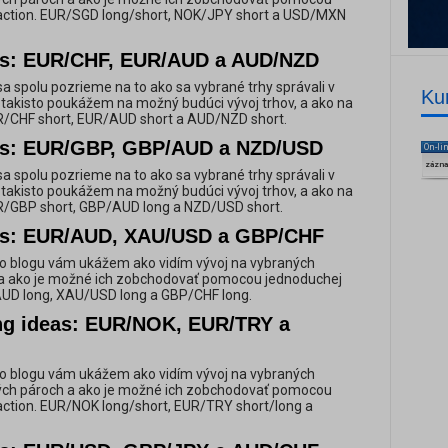
 action. EUR/SGD long/short, NOK/JPY short a USD/MXN
as: EUR/CHF, EUR/AUD a AUD/NZD
a spolu pozrieme na to ako sa vybrané trhy správali v
Ku
e takisto poukážem na možný budúci vývoj trhov, a ako na
UR/CHF short, EUR/AUD short a AUD/NZD short.
as: EUR/GBP, GBP/AUD a NZD/USD
On-li
zázn
a spolu pozrieme na to ako sa vybrané trhy správali v
e takisto poukážem na možný budúci vývoj trhov, a ako na
UR/GBP short, GBP/AUD long a NZD/USD short.
as: EUR/AUD, XAU/USD a GBP/CHF
o blogu vám ukážem ako vidím vývoj na vybraných
 ako je možné ich zobchodovať pomocou jednoduchej
/AUD long, XAU/USD long a GBP/CHF long.
ing ideas: EUR/NOK, EUR/TRY a
o blogu vám ukážem ako vidím vývoj na vybraných
ch pároch a ako je možné ich zobchodovať pomocou
action. EUR/NOK long/short, EUR/TRY short/long a