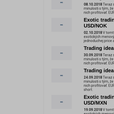
08.10.2018
Teraz s
minulosti s tým, ž
nich profitovať. E
Exotic trad
USD/NOK
02.10.2018
V tomt
exotických menový
jednoduchej price
Trading ide
30.09.2018
Teraz s
minulosti s tým, ž
nich profitovať. E
Trading ide
24.09.2018
Teraz s
minulosti s tým, ž
nich profitovať. E
short.
Exotic trad
USD/MXN
19.09.2018
V tomt
exotických menový