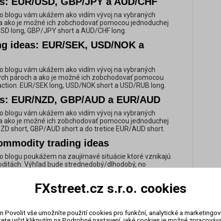
as: EUR/USD, GBP/JPY a AUD/CHF
o blogu vám ukážem ako vidím vývoj na vybraných
 ako je možné ich zobchodovať pomocou jednoduchej
USD long, GBP/JPY short a AUD/CHF long.
ing ideas: EUR/SEK, USD/NOK a
o blogu vám ukážem ako vidím vývoj na vybraných
ch pároch a ako je možné ich zobchodovať pomocou
action. EUR/SEK long, USD/NOK short a USD/RUB long.
eas: EUR/NZD, GBP/AUD a EUR/AUD
o blogu vám ukážem ako vidím vývoj na vybraných
 ako je možné ich zobchodovať pomocou jednoduchej
NZD short, GBP/AUD short a do tretice EUR/AUD short.
ommodity trading ideas
 blogu poukážem na zaujímavé situácie ktoré vznikajú
ditách. Výhľad bude strednedobý/dlhodobý, no
ozícii na 6-18 mesiacov. Tento blog je pokračovanie
dov na komodity, ktorý som písal pred mesiacom s tým,
FXstreet.cz s.r.o. cookies
o na káve, cukre a na kukurici môže do konca roka
kupná príležitosť.
as: EUR/USD, EUR/CHF a EUR/GBP
n Povolit vše umožníte použití cookies pro funkční, analytické a marketingo
ete určit kliknutím na Podrobné nastavení, jaké cookies je možné zpracovávat