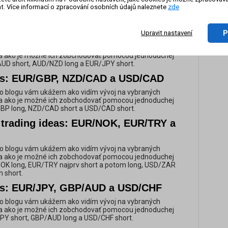
o blogu vám ukážem ako vidím vývoj na vybraných
t. Více informací o zpracování osobních údajů naleznete
zde
 ako je možné ich zobchodovať pomocou jednoduchej
On-li
USD short, EUR/CHF short a do tretice EUR/GBP short.
zázn
as: GBP/AUD, AUD/NZD a EUR/JPY
P
Upravit nastavení
o blogu vám ukážem ako vidím vývoj na vybraných
 ako je možné ich zobchodovať pomocou jednoduchej
/AUD short, AUD/NZD long a EUR/JPY short.
as: EUR/GBP, NZD/CAD a USD/CAD
o blogu vám ukážem ako vidím vývoj na vybraných
 ako je možné ich zobchodovať pomocou jednoduchej
/GBP long, NZD/CAD short a USD/CAD short.
x trading ideas: EUR/NOK, EUR/TRY a
o blogu vám ukážem ako vidím vývoj na vybraných
 ako je možné ich zobchodovať pomocou jednoduchej
/NOK long, EUR/TRY najprv short a potom long, USD/ZAR
m short.
as: EUR/JPY, GBP/AUD a USD/CHF
o blogu vám ukážem ako vidím vývoj na vybraných
 ako je možné ich zobchodovať pomocou jednoduchej
JPY short, GBP/AUD long a USD/CHF short.