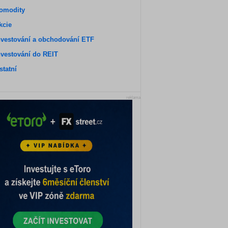
omodity
kcie
nvestování a obchodování ETF
nvestování do REIT
statní
reklama