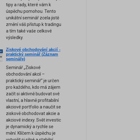
tipy a rady, které vám k
úspěchu pomohou. Tento
unikátní seminář zcela jistě
změní váš přístup k tradingu
a tím také vaše celkové
výsledky.
Ziskové obchodování akcií -
ne
praktický seminář (Záznam
am
semináře)
Seminář „Ziskové
obchodování akcií –
praktický seminář“ je určen
pro každého, kdo má zájem
začít si aktivně budovat své
vlastní, a hlavně profitabilní
akciové portfolio a naučit se
ziskově obchodovat akcie a
akciové indexy. Svět investic
je dynamický a rychle se
mění. Klíčem k úspěchu je
vytvořit si silné a stabilní