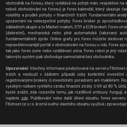
obchodník na forexu, který vydělává na pohyb měn, respektive na v
neboli obchodování na forexu) je forex kalendář, který ukazuje č
volatility a prudké pohyby v finančních trzích. Fundamentální ana
upozornění na nebezpečné pohyby. Forex broker je zprostředkov
základních skupin a to Market-makeři, STP a ECN brokeři. Forex stra
(diskreční), mechanická nebo plně automatická (takzvaný aut
fundamentálních zpráv. Online grafy pro forex můžete sledovat na 
nejnavštěvovanější portál o obchodování na forexu u nás. Forex zprav
tak jako forex zone nebo vzdělávací zóna. Forex robot je jiný náz
takovýto systém pak obchoduje samostatně bez obchodníka.
Upozornění:
Všechny informace poskytované na serveru FXstreet.cz
trzích a neslouží v žádném případě coby konkrétní investiční č
registrovanými brokery či investičním poradcem ani makléřem. Rozd
vysokým rizikem rychlého vzniku finanční ztráty. U 69 až 80 % účtů 
byste zvážit, zda rozumíte tomu, jak rozdílové smlouvy fungují, a
najdete
zde
. Publikování nebo další šíření obsahu forex serveru
FXstreet.cz s.r.o. kromě svého vlastního obsahu využívá i zpravodajs