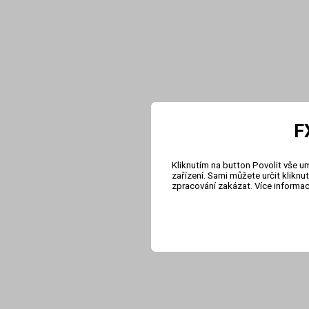
F
Kliknutím na button Povolit vše u
zařízení. Sami můžete určit klikn
zpracování zakázat. Více informa