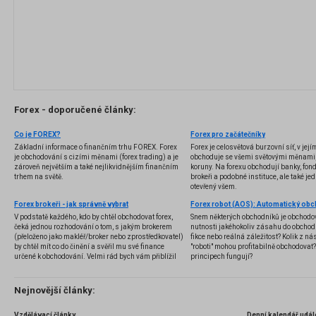
Forex - doporučené články:
Co je FOREX?
Forex pro začátečníky
Základní informace o finančním trhu FOREX. Forex
Forex je celosvětová burzovní síť, v jej
je obchodování s cizími měnami (forex trading) a je
obchoduje se všemi světovými měnami,
zároveň největším a také nejlikvidnějším finančním
koruny. Na forexu obchodují banky, fondy
trhem na světě.
brokeři a podobné instituce, ale také jedn
otevřený všem.
Forex brokeři - jak správně vybrat
V podstatě každého, kdo by chtěl obchodovat forex,
Snem některých obchodníků je obchodo
čeká jednou rozhodování o tom, s jakým brokerem
nutnosti jakéhokoliv zásahu do obchod
(přeloženo jako makléř/broker nebo zprostředkovatel)
fikce nebo reálná záležitost? Kolik z nás
by chtěl mít co do činění a svěřil mu své finance
"roboti" mohou profitabilně obchodovat
určené k obchodování. Velmi rád bych vám přiblížil
principech fungují?
problematiku výběru brokera, rozdíl mezi
jednotlivými typy brokerů a v neposlední řadě uvedu
několik příkladů nejznámějších z nich.
Nejnovější články:
Vzdělávací články
Denní kalendář udál