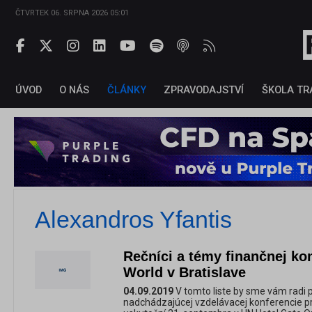
ČTVRTEK 06. SRPNA 2026 05:01
ÚVOD
O NÁS
ČLÁNKY
ZPRAVODAJSTVÍ
ŠKOLA TR
Alexandros Yfantis
Rečníci a témy finančnej k
World v Bratislave
04.09.2019
V tomto liste by sme vám radi p
nadchádzajúcej vzdelávacej konferencie pr