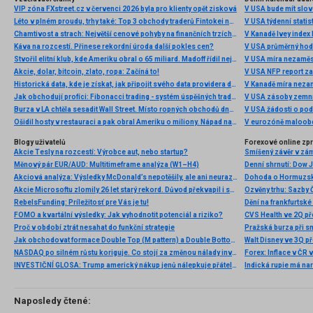
VIP zóna FXstreet.cz v červenci 2026 byla pro klienty opět zisková
V USA bude mít slo
Léto v plném proudu, trhy také: Top 3 obchody traderů Fintokei na indexech a zlatě
V USA týdenní statist
Chamtivost a strach: Největší cenové pohyby na finančních trzích (červenec 2026)
V Kanadě Ivey index
Káva na rozcestí. Přinese rekordní úroda další pokles cen?
V USA průměrný hod
Stvořil elitní klub, kde Ameriku obral o 65 miliard. Madoff řídil největší Ponzi dějin
V USA míra nezaměs
Akcie, dolar, bitcoin, zlato, ropa: Začíná to!
V USA NFP report z
Historická data, kde je získat, jak připojit svého data providera do MultiCharts a proč je budeme potřebovat? (4. díl)
V Kanadě míra neza
Jak obchodují profíci: Fibonacci trading - systém úspěšných traderů
V USA zásoby zemní
Burza v LA chtěla sesadit Wall Street. Místo ropných obchodů dnes místem duní basy
V USA žádosti o po
Ošidil hosty v restauraci a pak obral Ameriku o miliony. Nápad na obří podvod dostal Ponzi náhodou
V eurozóně maloobc
Blogy uživatelů
Forexové online zp
Akcie Tesly na rozcestí: Výrobce aut, nebo startup?
Smíšený závěr v zá
Měnový pár EUR/AUD: Multitimeframe analýza (W1–H4)
Akciová analýza: Výsledky McDonald’s nepotěšily, ale ani neurazily. Jakou vizi společnost prezentovala?
Dohoda o Hormuzské
Akcie Microsoftu zlomily 26 let starý rekord. Důvod překvapil i samotné investory
RebelsFunding: Príležitosť pre Vás je tu!
FOMO a kvartální výsledky: Jak vyhodnotit potenciál a riziko?
Proč v období ztrát nesahat do funkční strategie
Pražská burza při s
Jak obchodovat formace Double Top (M pattern) a Double Bottom (W pattern)
NASDAQ po silném růstu koriguje. Co stojí za změnou nálady investorů?
INVESTIČNÍ GLOSA: Trump americký nákup jenů nálepkuje přátelstvím. Pravda je jinde
Naposledy čtené: