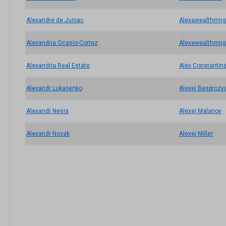
Alexandre de Juniac
Alexawealthmng
Alexandria Ocasio-Cortez
Alexawealthmng
Alexandria Real Estate
Alex Constantin
Alexandr Lukašenko
Alexej Besprozv
Alexandr Nesis
Alexej Malanov
Alexandr Novak
Alexej Miller