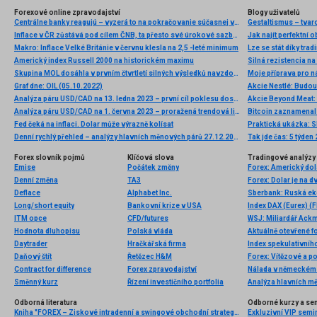
Forexové online zpravodajství
Blogy uživatelů
Centrálne banky reagujú – vyzerá to na pokračovanie súčasnej vlny globálneho uvoľňovania
Gestaltismus – tva
Inflace v ČR zůstává pod cílem ČNB, ta přesto své úrokové sazby snižovat nebude. Obává se inflačních tlaků ve službách a obecněji v jádrových položkách
Jak najít perfektní o
Makro: Inflace Velké Británie v červnu klesla na 2,5 -leté minimum
Lze se stát díky tra
Americký index Russell 2000 na historickém maximu
Skupina MOL dosáhla v prvním čtvrtletí silných výsledků navzdory náročnému geopolitickému prostředí a krizím v dodávkách energií
Moje příprava pro ná
Graf dne: OIL (05.10.2022)
Akcie Nestlé: Budou
Analýza páru USD/CAD na 13. ledna 2023 – první cíl poklesu dosažen
Akcie Beyond Meat: 
Analýza páru USD/CAD na 1. června 2023 – proražená trendová linie a potenciál dalšího poklesu
Bitcoin zaznamenal 
Fed čeká na inflaci. Dolar může výrazně kolísat
Praktická ukázka: Sk
Denní rychlý přehled – analýzy hlavních měnových párů 27.12.2013
Tak jde čas: 5 týden
Forex slovník pojmů
Klíčová slova
Tradingové analýzy 
Emise
Počátek změny
Denní změna
TA3
Deflace
Alphabet Inc.
Sberbank: Ruská ek
Long/short equity
Bankovní krize v USA
Index DAX (Eurex) (F
ITM opce
CFD/futures
Hodnota dluhopisu
Polská vláda
Aktuálně otevřené f
Daytrader
Hračkářská firma
Index spekulativníh
Daňový štít
Řetězec H&M
Forex: Vítězové a p
Contract for difference
Forex zpravodajství
Nálada v německém 
Směnný kurz
Řízení investičního portfolia
Analýza hlavních m
Odborná literatura
Odborné kurzy a se
Kniha "FOREX – Ziskové intradenní a swingové obchodní strategie" od Kathy Lien vychází v češtině!
Exkluzivní VIP semi