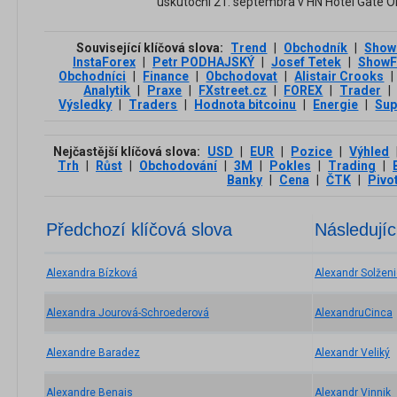
uskutoční 21. septembra v HN Hotel Gate O
Související klíčová slova:
Trend
|
Obchodník
|
Show
InstaForex
|
Petr PODHAJSKÝ
|
Josef Tetek
|
ShowF
Obchodníci
|
Finance
|
Obchodovat
|
Alistair Crooks
|
Analytik
|
Praxe
|
FXstreet.cz
|
FOREX
|
Trader
|
Výsledky
|
Traders
|
Hodnota bitcoinu
|
Energie
|
Sup
Nejčastější klíčová slova:
USD
|
EUR
|
Pozice
|
Výhled
Trh
|
Růst
|
Obchodování
|
3М
|
Pokles
|
Trading
|
Banky
|
Cena
|
ČTK
|
Pivo
Předchozí klíčová slova
Následujíc
Alexandra Bízková
Alexandr Solžen
Alexandra Jourová-Schroederová
AlexandruCinca
Alexandre Baradez
Alexandr Veliký
Alexandre Benais
Alexandr Vinnik