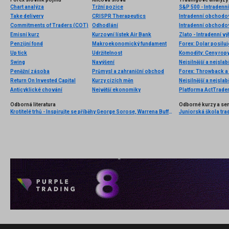
Chart analýza
Tržní pozice
S&P 500 - Intradenn
Take delivery
CRISPR Therapeutics
Intradenní obchodo
Commitments of Traders (COT)
Odhodlání
Intradenní obchodo
Emisní kurz
Kurzovní lístek Air Bank
Zlato - Intradenní v
Penzijní fond
Makroekonomický fundament
Up tick
Udržitelnost
Swing
Navýšení
Nejsilnější a nejsla
Peněžní zásoba
Průmysl a zahraniční obchod
Forex: Throwback a 
Return On Invested Capital
Kurzy cizích měn
Nejsilnější a nejsla
Anticyklické chování
Největší ekonomiky
Odborná literatura
Odborné kurzy a se
Krotitelé trhů - Inspirujte se příběhy George Sorose, Warrena Buffetta a Paula Volckera
Juniorská škola trad