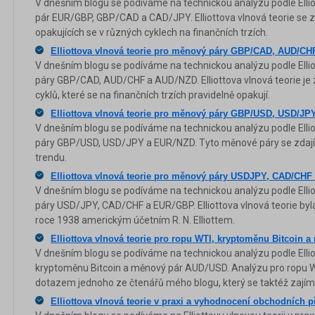
V dnešním blogu se podíváme na technickou analýzu podle Ellio
pár EUR/GBP, GBP/CAD a CAD/JPY. Elliottova vlnová teorie se 
opakujících se v různých cyklech na finančních trzích.
Elliottova vlnová teorie pro měnový páry GBP/CAD, AUD/C
V dnešním blogu se podíváme na technickou analýzu podle Ellio
páry GBP/CAD, AUD/CHF a AUD/NZD. Elliottova vlnová teorie je
cyklů, které se na finančních trzích pravidelně opakují.
Elliottova vlnová teorie pro měnový páry GBP/USD, USD/J
V dnešním blogu se podíváme na technickou analýzu podle Ellio
páry GBP/USD, USD/JPY a EUR/NZD. Tyto měnové páry se zdají 
trendu.
Elliottova vlnová teorie pro měnový páry USDJPY, CAD/CH
V dnešním blogu se podíváme na technickou analýzu podle Ellio
páry USD/JPY, CAD/CHF a EUR/GBP. Elliottova vlnová teorie by
roce 1938 americkým účetním R. N. Elliottem.
Elliottova vlnová teorie pro ropu WTI, kryptoměnu Bitcoin
V dnešním blogu se podíváme na technickou analýzu podle Elliot
kryptoměnu Bitcoin a měnový pár AUD/USD. Analýzu pro ropu WTI
dotazem jednoho ze čtenářů mého blogu, který se taktéž zajímá o
Elliottova vlnová teorie v praxi a vyhodnocení obchodních př