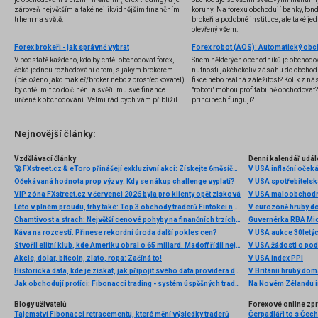
zároveň největším a také nejlikvidnějším finančním
koruny. Na forexu obchodují banky, fondy
trhem na světě.
brokeři a podobné instituce, ale také jedn
otevřený všem.
Forex brokeři - jak správně vybrat
V podstatě každého, kdo by chtěl obchodovat forex,
Snem některých obchodníků je obchodo
čeká jednou rozhodování o tom, s jakým brokerem
nutnosti jakéhokoliv zásahu do obchod
(přeloženo jako makléř/broker nebo zprostředkovatel)
fikce nebo reálná záležitost? Kolik z nás
by chtěl mít co do činění a svěřil mu své finance
"roboti" mohou profitabilně obchodovat
určené k obchodování. Velmi rád bych vám přiblížil
principech fungují?
problematiku výběru brokera, rozdíl mezi
jednotlivými typy brokerů a v neposlední řadě uvedu
několik příkladů nejznámějších z nich.
Nejnovější články:
Vzdělávací články
Denní kalendář udál
🚀 FXstreet.cz & eToro přinášejí exkluzivní akci: Získejte 6měsíční členství ve VIP zóně ZDARMA
V USA inflační očeká
Očekávaná hodnota prop výzvy: Kdy se nákup challenge vyplatí?
V USA spotřebitelsk
VIP zóna FXstreet.cz v červenci 2026 byla pro klienty opět zisková
V USA maloobchodní
Léto v plném proudu, trhy také: Top 3 obchody traderů Fintokei na indexech a zlatě
V eurozóně hrubý d
Chamtivost a strach: Největší cenové pohyby na finančních trzích (červenec 2026)
Guvernérka RBA Mic
Káva na rozcestí. Přinese rekordní úroda další pokles cen?
V USA aukce 30letý
Stvořil elitní klub, kde Ameriku obral o 65 miliard. Madoff řídil největší Ponzi dějin
V USA žádosti o po
Akcie, dolar, bitcoin, zlato, ropa: Začíná to!
V USA index PPI
Historická data, kde je získat, jak připojit svého data providera do MultiCharts a proč je budeme potřebovat? (4. díl)
V Británii hrubý do
Jak obchodují profíci: Fibonacci trading - systém úspěšných traderů
Na Novém Zélandu i
Blogy uživatelů
Forexové online zp
Tajemství Fibonacci retracementu, které mění výsledky traderů