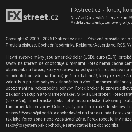
FXstreet.cz - forex, ko
Nezávislý investiční server zaměř
Vzdělávací články, cenové grafy,
Copyright © 2009 - 2026
FXstreet.cz
s.r.o. - Závazná pravidla pro p
Pravidla diskuse
,
Obchodní podmínky
,
Reklama/Advertising
,
RSS
,
Vý
Hlavní světové měny jsou americký dolar (USD), euro (EUR), britská 
světě, na kterém se obchoduje s měnami. Forex nemá žádné centrál
obchodník na forexu, který vydělává na pohyb měn, respektive na v
neboli obchodování na forexu) je forex kalendář, který ukazuje č
volatility a prudké pohyby v finančních trzích. Fundamentální ana
upozornění na nebezpečné pohyby. Forex broker je zprostředkov
základních skupin a to Market-makeři, STP a ECN brokeři. Forex stra
(diskreční), mechanická nebo plně automatická (takzvaný aut
fundamentálních zpráv. Online grafy pro forex můžete sledovat na 
nejnavštěvovanější portál o obchodování na forexu u nás. Forex zprav
tak jako forex zone nebo vzdělávací zóna. Forex robot je jiný náz
takovýto systém pak obchoduje samostatně bez obchodníka.