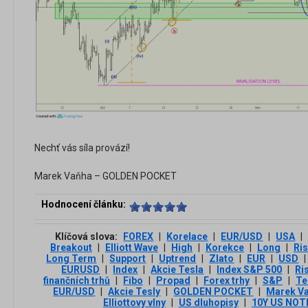
Nechť vás síla provází!
Marek Vaňha – GOLDEN POCKET
Hodnocení článku:
Klíčová slova:
FOREX
|
Korelace
|
EUR/USD
|
USA
|
Breakout
|
Elliott Wave
|
High
|
Korekce
|
Long
|
Ri
Long Term
|
Support
|
Uptrend
|
Zlato
|
EUR
|
USD
|
EURUSD
|
Index
|
Akcie Tesla
|
Index S&P 500
|
Ri
finančních trhů
|
Fibo
|
Propad
|
Forex trhy
|
S&P
|
Te
EUR/USD
|
Akcie Tesly
|
GOLDEN POCKET
|
Marek V
Elliottovy vlny
|
US dluhopisy
|
10Y US NOT