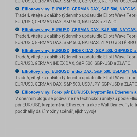
EUR/USD, GERMAN DAX, S&P 500, GBP/USD, ROPU vs. USD/CAD
Elliottovy vlny: EUR/USD, GERMAN DAX, S&P 500, NATGAS
Tradeři, vítejte u dalšího týdenního updatu dle Elliott Wave Teo
EUR/USD, GERMAN DAX, S&P 500, NATGAS a ZLATO.
Elliottovy vlny: EUR/USD, GERMAN DAX, S&P 500, NATGAS
Tradeři, vítejte u dalšího týdenního updatu dle Elliott Wave Teo
EUR/USD, GERMAN DAX, S&P 500, NATGAS, ZLATO a STŘÍBRO.
Elliottovy vlny: EUR/USD, INDEX DAX, S&P 500, GBP/USD 
Tradeři, vítejte u dalšího týdenního updatu dle Elliott Wave Teo
EUR/USD, GERMAN INDEX DAX, S&P 500, GBP/USD a ZLATO.
Elliottovy vlny: EUR/USD, index DAX, S&P 500, USD/JPY, 
Tradeři, vítejte u dalšího týdenního updatu dle Elliott Wave Teo
EUR/USD, GERMAN DAX, S&P 500, USD/JPY, GBP/USD a ZLATO
Elliottovy vlny: Forex pár EUR/USD, kryptoměna Ethereum a
V dnešním blogu se podíváme na technickou analýzu podle Ellio
pár EUR/USD, kryptoměnu Ethereum a akcie Walt Disney. Tyto
poodhalily další možný scénář jejich vývoje.