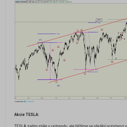
Akcie TESLA:
TESLA zatím stále v uptrendu, ale blížíme se ideální rezistenci