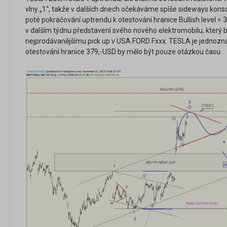
vlny „1“, takže v dalších dnech očekáváme spíše sideways konsol
poté pokračování uptrendu k otestování hranice Bullish level = 
v dalším týdnu představení svého nového elektromobilu, který 
nejprodávanějšímu pick up v USA FORD Fxxx. TESLA je jednozna
otestování hranice 379,-USD by mělo být pouze otázkou času.