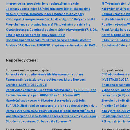
Intervence na japonském jenu neohrozí tamní akcie
Je to tady zase a index S&P 500 trhá nová historická maxima
Nedělní příprava: Dolarový index + vybrané měnové páry
Zlato vyráží k novým maximům: Tři důvody, proč žlutý kov opět dominuje
Nízká hladina Rýna 
Prop challenge pro swing tradery? Fintokei mění pravidla hry
Pozitivní vývoj na Wa
Krypto šeptanda: Co přinesl poslední týden v kryptosvětě (7. 8. 2026)
Frankfurtská burza 
Tato legenda čeká krach jako v roce 1987!
Dosáhne SpaceX do roku 2030 tržeb ve výši 1 bilionu dolarů?
Analýza DAX, Nasdaq, EUR/USD: Zlepšený sentiment poslal DAX na nová maxima
Naposledy čtené:
Forexové online zpravodajství
Blogy uživatelů
Americká data pozitivně naladila trhy a pomohla dolaru
CFD obchodování s
Fenomenální začátek roku pro Advanced Micro Devices!
Graf dne: SILVER (26.02.2021)
Znamená breaknutie 
Ranní videokomentář: Euro zatím zůstává nad 1,17 EURUSD, dnes pozor na evropské PMI
Technická analýza páru GBP/USD na 13. března 2023
Lehká ropa (WTI) - 
Hypoteční sazby se po krátké přestávce vydaly opět dolů
Živé obchody dělají 
EUR/USD: Jižní trend se zastavuje, ale long pozice zůstávají rizikové
Praktické okénko – 
Renta 4 200 Kč měsíčně. Průzkum ukázal, kolik chtějí mít Češi v důchodu a co pro to dělají
Wall Street jede na vlně: Pohled na reakci trhu na kroky Fedu a pokles výnosů dluhopisů
Co plánuji obchodov
Sloučení dokončeno: Co bude dál s Ethereem?
Forex slovník pojmů
Klíčová slova
Tradingové analýzy 