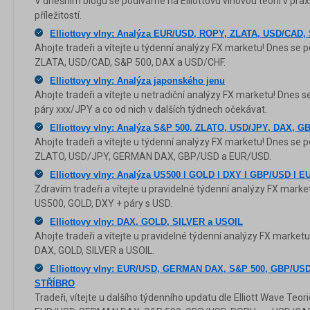
V dnešním blogu se podíváme na Elliottovu vlnovou teorii v pra
příležitostí.
Elliottovy vlny: Analýza EUR/USD, ROPY, ZLATA, USD/CAD
Ahojte tradeři a vítejte u týdenní analýzy FX marketu! Dnes s
ZLATA, USD/CAD, S&P 500, DAX a USD/CHF.
Elliottovy vlny: Analýza japonského jenu
Ahojte tradeři a vítejte u netradiční analýzy FX marketu! Dnes
páry xxx/JPY a co od nich v dalších týdnech očekávat.
Elliottovy vlny: Analýza S&P 500, ZLATO, USD/JPY, DAX, 
Ahojte tradeři a vítejte u týdenní analýzy FX marketu! Dnes se
ZLATO, USD/JPY, GERMAN DAX, GBP/USD a EUR/USD.
Elliottovy vlny: Analýza US500 l GOLD l DXY l GBP/USD l 
Zdravím tradeři a vítejte u pravidelné týdenní analýzy FX mark
US500, GOLD, DXY + páry s USD.
Elliottovy vlny: DAX, GOLD, SILVER a USOIL
Ahojte tradeři a vítejte u pravidelné týdenní analýzy FX marke
DAX, GOLD, SILVER a USOIL.
Elliottovy vlny: EUR/USD, GERMAN DAX, S&P 500, GBP/US
STŘÍBRO
Tradeři, vítejte u dalšího týdenního updatu dle Elliott Wave Teo