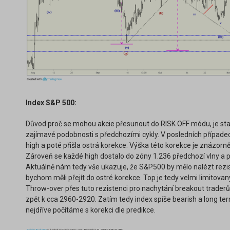
Index S&P 500:
Důvod proč se mohou akcie přesunout do RISK OFF módu, je st
zajímavé podobnosti s předchozími cykly. V posledních případe
high a poté přišla ostrá korekce. Výška této korekce je znázo
Zároveň se každé high dostalo do zóny 1.236 předchozí vlny a po
Aktuálně nám tedy vše ukazuje, že S&P500 by mělo nalézt rezi
bychom měli přejít do ostré korekce. Top je tedy velmi limitovan
Throw-over přes tuto rezistenci pro nachytání breakout traderů
zpět k cca 2960-2920. Zatím tedy index spíše bearish a long t
nejdříve počítáme s korekci dle predikce.