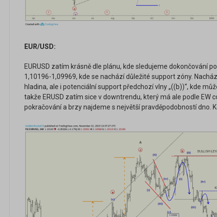
EUR/USD:
EURUSD zatím krásně dle plánu, kde sledujeme dokončování pote
1,10196-1,09969, kde se nachází důležité support zóny. Nachází
hladina, ale i potenciální support předchozí vlny „((b))“, kde mů
takže ERUSD zatím sice v downtrendu, který má ale podle EW c
pokračování a brzy najdeme s největší pravděpodobností dno. Ke