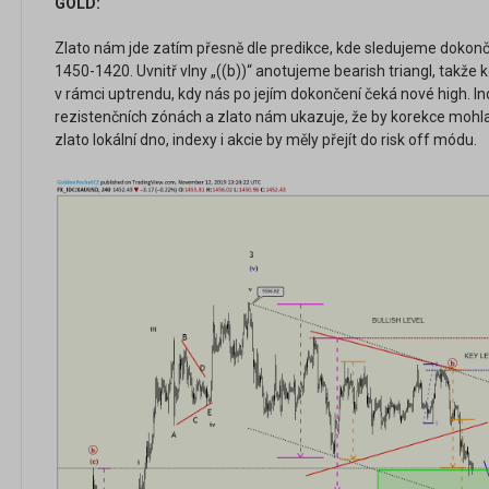
GOLD:
Zlato nám jde zatím přesně dle predikce, kde sledujeme dokonč
1450-1420. Uvnitř vlny „((b))“ anotujeme bearish triangl, takže 
v rámci uptrendu, kdy nás po jejím dokončení čeká nové high. Inde
rezistenčních zónách a zlato nám ukazuje, že by korekce mohla 
zlato lokální dno, indexy i akcie by měly přejít do risk off módu.