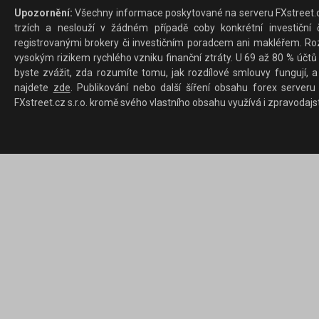
Upozornění:
Všechny informace poskytované na serveru FXstreet.cz
trzích a neslouží v žádném případě coby konkrétní investiční č
registrovanými brokery či investičním poradcem ani makléřem. Rozd
vysokým rizikem rychlého vzniku finanční ztráty. U 69 až 80 % účtů 
byste zvážit, zda rozumíte tomu, jak rozdílové smlouvy fungují, a
najdete
zde
. Publikování nebo další šíření obsahu forex serveru
FXstreet.cz s.r.o. kromě svého vlastního obsahu využívá i zpravodajs