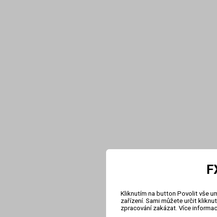
F
Kliknutím na button Povolit vše u
zařízení. Sami můžete určit klikn
zpracování zakázat. Více informa