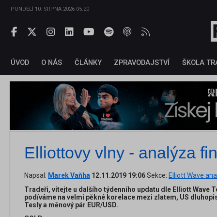
PONDĚLÍ 10. SRPNA 2026 05:20
ÚVOD
O NÁS
ČLÁNKY
ZPRAVODAJSTVÍ
ŠKOLA TR
Elliottovy vlny - analýza f
Napsal:
Marek Vaňha
12.11.2019 19:06
Sekce:
Elliott Wave an
Tradeři, vítejte u dalšího týdenního updatu dle Elliott Wave 
podíváme na velmi pěkné korelace mezi zlatem, US dluhopis
Tesly a měnový pár EUR/USD.