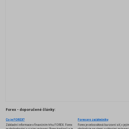
Forex - doporučené články:
Co je FOREX?
Forex pro začátečníky
Základní informace o finančním trhu FOREX. Forex
Forex je celosvětová burzovní síť, v jej
je obchodování s cizími měnami (forex trading) a je
obchoduje se všemi světovými měnami,