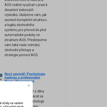
AOS reálně využívat v praxi k
dosažení ziskových
výsledků. Ukážeme vám, jak
sestavit kompletní strukturu
a logiku obchodního
systému pro převod do plně
automatické podoby ve
struktuře AOS. Představíme
vám také naše vnímání,
obchodní přístupy a
strategie pomocí AOS.
Nový seminář: Psychologie
ne
tradingu a profesionální
am
Money-Management
(Záznam semináře)
Zcela nový seminář z dílny
FXstreet.cz a tentokrát se
zaměřením na psychologii
vé účely na vašem
obchodování a money-
, případně jejich