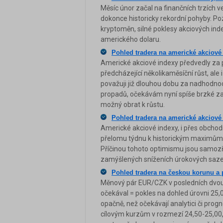
Měsíc únor začal na finančních trzích v
dokonce historicky rekordní pohyby. P
kryptoměn, silné poklesy akciových inde
amerického dolaru.
Pohled tradera na americké akciov
Americké akciové indexy předvedly za p
předcházející několikaměsíční růst, ale 
považuji již dlouhou dobu za nadhodnoc
propadů, očekávám nyní spíše brzké zas
možný obrat k růstu.
Pohled tradera na americké akciov
Americké akciové indexy, i přes obcho
přelomu týdnu k historickým maximům 
Příčinou tohoto optimismu jsou samozř
zamýšlených sníženích úrokových saze
Pohled tradera na českou korunu a 
Měnový pár EUR/CZK v posledních dvou 
očekával = pokles na dohled úrovni 25,0
opačně, než očekávají analytici či pr
cílovým kurzům v rozmezí 24,50-25,00, 