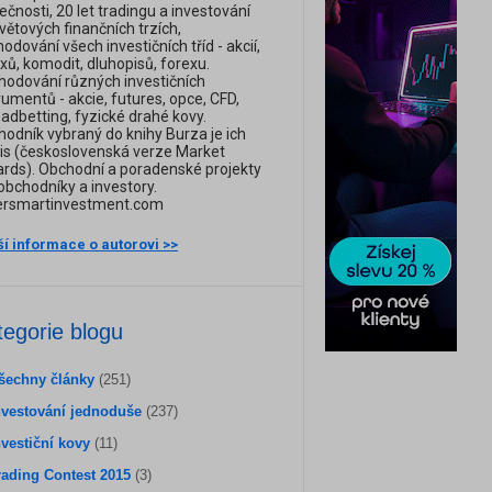
ečnosti, 20 let tradingu a investování
větových finančních trzích,
odování všech investičních tříd - akcií,
xů, komodit, dluhopisů, forexu.
odování různých investičních
rumentů - akcie, futures, opce, CFD,
adbetting, fyzické drahé kovy.
odník vybraný do knihy Burza je ich
is (československá verze Market
rds). Obchodní a poradenské projekty
obchodníky a investory.
versmartinvestment.com
ší informace o autorovi >>
tegorie blogu
šechny články
(251)
nvestování jednoduše
(237)
nvestiční kovy
(11)
rading Contest 2015
(3)