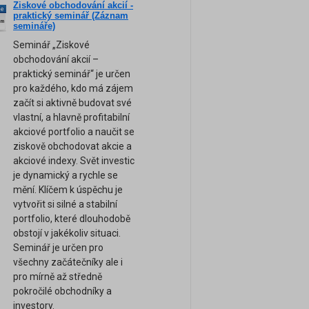
Ziskové obchodování akcií -
ne
praktický seminář (Záznam
am
semináře)
Seminář „Ziskové
obchodování akcií –
praktický seminář“ je určen
pro každého, kdo má zájem
začít si aktivně budovat své
vlastní, a hlavně profitabilní
akciové portfolio a naučit se
ziskově obchodovat akcie a
akciové indexy. Svět investic
je dynamický a rychle se
mění. Klíčem k úspěchu je
vytvořit si silné a stabilní
portfolio, které dlouhodobě
obstojí v jakékoliv situaci.
Seminář je určen pro
všechny začátečníky ale i
pro mírně až středně
pokročilé obchodníky a
investory.