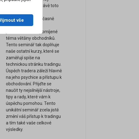
management. A právě toto
téma je naprosto
nejdůležitější a současně
řijmout vše
bohužel nejvíce
podceňované a opomíjené
téma většiny obchodníků.
Tento seminář tak doplňuje
naše ostatní kurzy, které se
zaměřují spíše na
technickou stránku tradingu.
Úspěch tradera záleží hlavně
na jeho psychice a přístupu k
obchodování. Přijďte se
naučit ty nejsilnější nástroje,
tipy a rady, které vám k
úspěchu pomohou. Tento
unikátní seminář zcela jistě
změní váš přístup k tradingu
a tím také vaše celkové
výsledky.