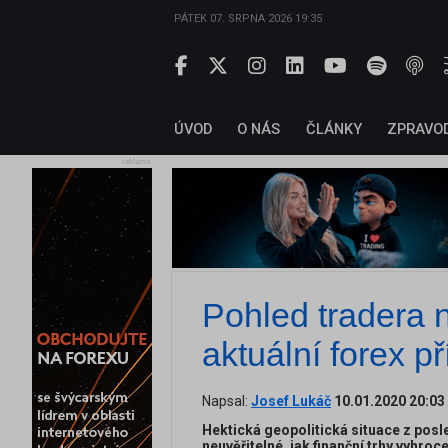
PÁTEK 07. SRPNA 2026 19:35
ÚVOD
O NÁS
ČLÁNKY
ZPRAVO
reklama
Pohled tradera 
aktuální forex pří
Napsal:
Josef Lukáč
10.01.2020 20:03
Hektická geopolitická situace z posle
neuvěřitelné, jak finanční trhy vyhro