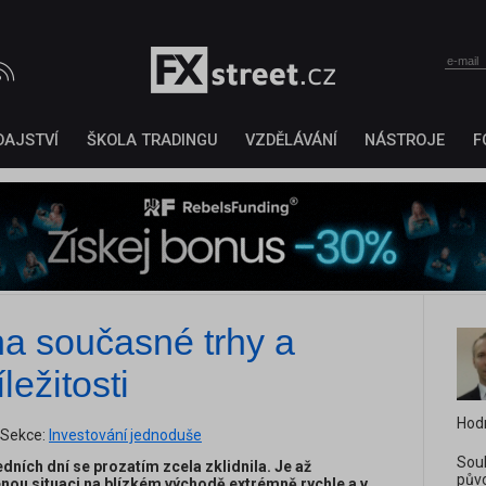
DAJSTVÍ
ŠKOLA TRADINGU
VZDĚLÁVÁNÍ
NÁSTROJE
F
na současné trhy a
ležitosti
Hod
Sekce:
Investování jednoduše
Sou
dních dní se prozatím zcela zklidnila. Je až
půvo
cenou situaci na blízkém východě extrémně rychle a v