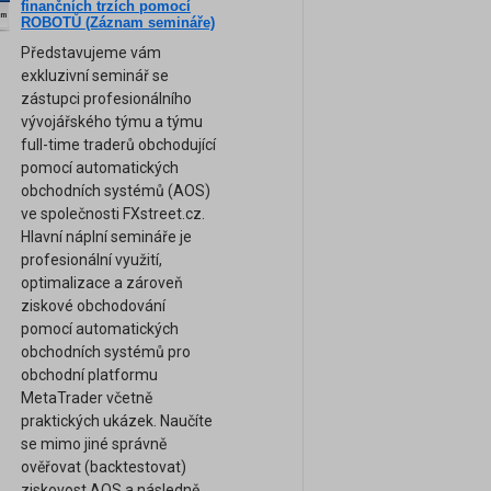
finančních trzích pomocí
am
ROBOTŮ (Záznam semináře)
Představujeme vám
exkluzivní seminář se
zástupci profesionálního
vývojářského týmu a týmu
full-time traderů obchodující
pomocí automatických
obchodních systémů (AOS)
ve společnosti FXstreet.cz.
Hlavní náplní semináře je
profesionální využití,
optimalizace a zároveň
ziskové obchodování
pomocí automatických
obchodních systémů pro
obchodní platformu
MetaTrader včetně
praktických ukázek. Naučíte
se mimo jiné správně
ověřovat (backtestovat)
ziskovost AOS a následně