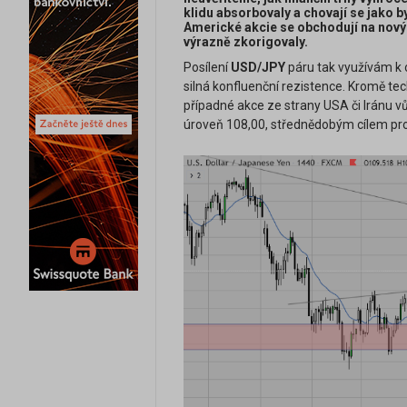
klidu absorbovaly a chovají se jako by
Americké akcie se obchodují na nový
výrazně zkorigovaly.
Posílení
USD/JPY
páru tak využívám k o
silná konfluenční rezistence. Kromě tec
případné akce ze strany USA či Iránu vů
úroveň 108,00, střednědobým cílem pro 