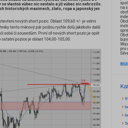
spol
 se vlastně vůbec nic nestalo a již vůbec nic nehrozilo.
na s
ch historických maximech, zlato, ropa a japonský jen
obch
inde
tevření nových short pozic. Oblast 109,60 +/- je velmi
Obch
inst
hniky tento měnový pár pošlou rychle dolů jakékoliv další
spre
či sobě či sousedům. První cíl nových short pozic je opět
Obch
ostatní pozice je oblast 104,00-105,00.
bizn
Wiza
pro 
Sil
Bliž
Ka
V
I
I
T