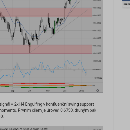
zázn
ignál = 2x H4 Engulfing v konfluenční swing support
 momentu. Prvním cílem je úroveň 0,6750, druhým pak
00.