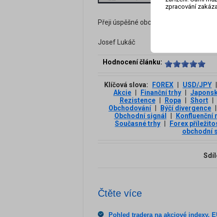
zpracování zakáza
Přeji úspěšné obchodování!
Josef Lukáč
Hodnocení článku:
Klíčová slova:
FOREX
|
USD/JPY
|
Akcie
|
Finanční trhy
|
Japonsk
Rezistence
|
Ropa
|
Short
|
Obchodování
|
Býčí divergence
|
Obchodní signál
|
Konfluenční 
Současné trhy
|
Forex příležito
obchodní s
Sdíl
Čtěte více
Pohled tradera na akciové indexy,