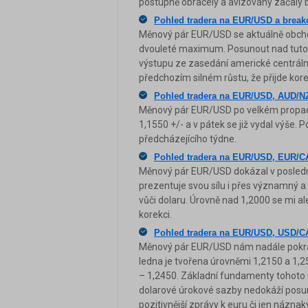
postupně obracely a avizovány začaly 
Pohled tradera na EUR/USD a brea
Měnový pár EUR/USD se aktuálně obchod
dvouleté maximum. Posunout nad tuto
výstupu ze zasedání americké centrální
předchozím silném růstu, že přijde ko
Pohled tradera na EUR/USD, AUD/N
Měnový pár EUR/USD po velkém propadu 
1,1550 +/- a v pátek se již vydal výše.
předcházejícího týdne.
Pohled tradera na EUR/USD, EUR/C
Měnový pár EUR/USD dokázal v posledníc
prezentuje svou sílu i přes významný a 
vůči dolaru. Úrovně nad 1,2000 se mi ale
korekci.
Pohled tradera na EUR/USD, USD/C
Měnový pár EUR/USD nám nadále pokraču
ledna je tvořena úrovněmi 1,2150 a 1,
– 1,2450. Základní fundamenty tohot
dolarové úrokové sazby nedokáží posuno
pozitivnější zprávy k euru či jen názn