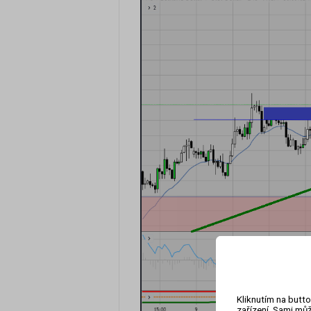
Kliknutím na butto
zařízení. Sami můž