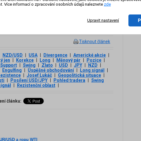
t. Více informací o zpracování osobních údajů naleznete
zde
P
Upravit nastavení
Tisknout článek
NZD/USD
|
USA
|
Divergence
|
Americké akcie
|
ý jen
|
Korekce
|
Long
|
Měnový pár
|
Pozice
|
Support
|
Swing
|
Zlato
|
USD
|
JPY
|
NZD
|
Engulfing
|
Úspěšné obchodování
|
Long signál
|
rezistence
|
Josef Lukáč
|
Geopolitická situace
|
sti
|
Posílení USD/JPY
|
Pohled tradera
|
Swing
ignál
|
Rezistenční oblast
|
ení článku:
 EUR/USD a ropu WTI