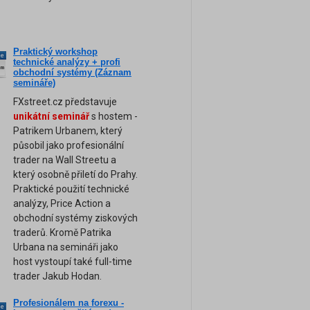
Praktický workshop
ne
technické analýzy + profi
am
obchodní systémy (Záznam
semináře)
FXstreet.cz představuje
unikátní seminář
s hostem -
Patrikem Urbanem, který
působil jako profesionální
trader na Wall Streetu a
který osobně přiletí do Prahy.
Praktické použití technické
analýzy, Price Action a
obchodní systémy ziskových
traderů. Kromě Patrika
Urbana na semináři jako
host vystoupí také full-time
trader Jakub Hodan.
Profesionálem na forexu -
ne