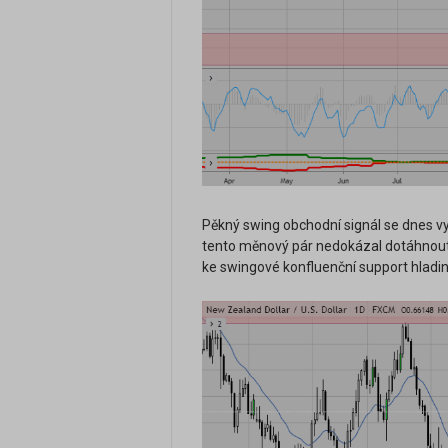
Pěkný swing obchodní signál se dnes vy
tento měnový pár nedokázal dotáhnout k
ke swingové konfluenční support hladin