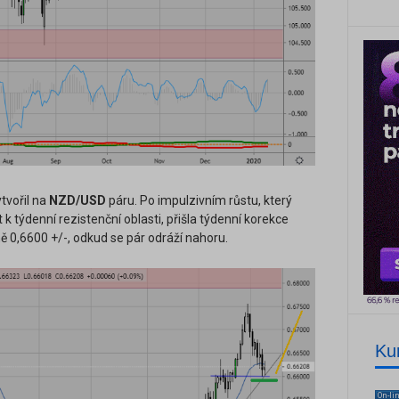
tvořil na
NZD/USD
páru. Po impulzivním růstu, který
 týdenní rezistenční oblasti, přišla týdenní korekce
ě 0,6600 +/-, odkud se pár odráží nahoru.
Ku
On-li