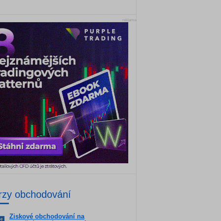
reklama
rzy obchodování
Ziskové obchodování na
ne