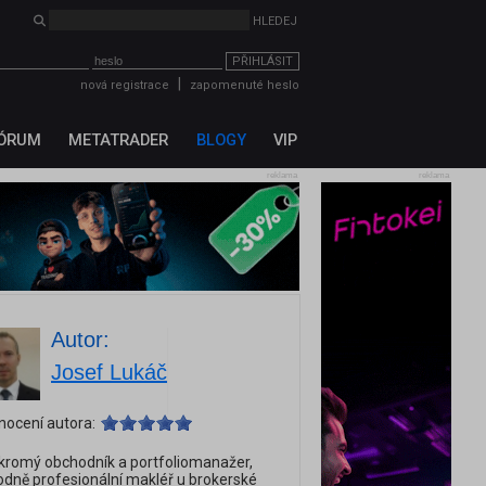
PŘIHLÁSIT
|
nová registrace
zapomenuté heslo
ÓRUM
METATRADER
BLOGY
VIP
reklama
reklama
Autor:
Josef Lukáč
nocení autora:
kromý obchodník a portfoliomanažer,
dně profesionální makléř u brokerské