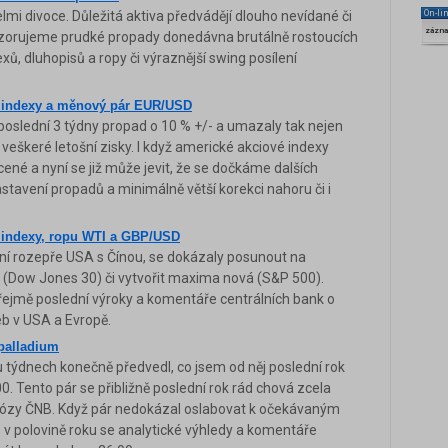
elmi divoce. Důležitá aktiva předvádějí dlouho nevídané či
On-li
zázn
ozorujeme prudké propady donedávna brutálně rostoucích
xů, dluhopisů a ropy či výraznější swing posílení
é indexy a měnový pár EUR/USD
oslední 3 týdny propad o 10 % +/- a umazaly tak nejen
i veškeré letošní zisky. I když americké akciové indexy
ené a nyní se již může jevit, že se dočkáme dalších
tavení propadů a minimálně větší korekci nahoru či i
é indexy, ropu WTI a GBP/USD
dní rozepře USA s Čínou, se dokázaly posunout na
(Dow Jones 30) či vytvořit maxima nová (S&P 500).
ejmě poslední výroky a komentáře centrálních bank o
b v USA a Evropě.
palladium
týdnech konečně předvedl, co jsem od něj poslední rok
0. Tento pár se přibližně poslední rok rád chová zcela
ognózy ČNB. Když pár nedokázal oslabovat k očekávaným
v polovině roku se analytické výhledy a komentáře