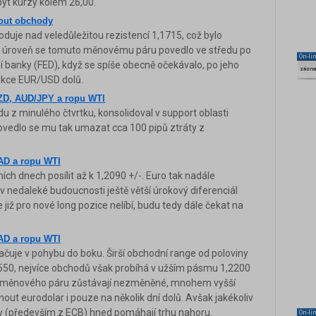
být kurzy kolem 26,00.
kout obchody
uje nad veledůležitou rezistencí 1,1715, což bylo
 úroveň se tomuto měnovému páru povedlo ve středu po
On-li
 banky (FED), když se spíše obecně očekávalo, po jeho
zázn
rekce EUR/USD dolů.
ZD, AUD/JPY a ropu WTI
z minulého čtvrtku, konsolidoval v support oblasti
 Povedlo se mu tak umazat cca 100 pipů ztráty z
AD a ropu WTI
h dnech posílit až k 1,2090 +/-. Euro tak nadále
v nedaleké budoucnosti ještě větší úrokový diferenciál
 již pro nové long pozice nelíbí, budu tedy dále čekat na
AD a ropu WTI
je v pohybu do boku. Širší obchodní range od poloviny
2550, nejvíce obchodů však probíhá v užším pásmu 1,2200
o měnového páru zůstávají nezměněné, mnohem vyšší
ut eurodolar i pouze na několik dní dolů. Avšak jakékoliv
aky (především z ECB) hned pomáhají trhu nahoru.
On-li