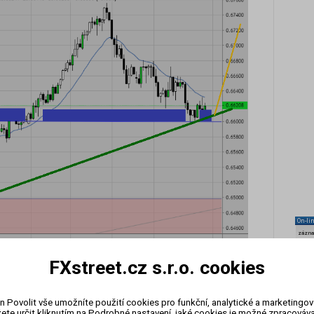
On-li
zázn
FXstreet.cz s.r.o. cookies
n Povolit vše umožníte použití cookies pro funkční, analytické a marketingo
ete určit kliknutím na Podrobné nastavení, jaké cookies je možné zpracovávat