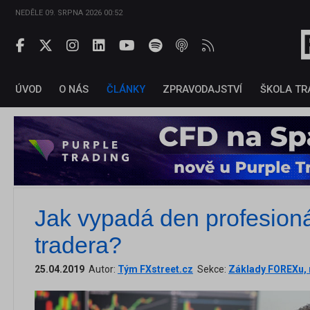
NEDĚLE 09. SRPNA 2026 00:52
ÚVOD
O NÁS
ČLÁNKY
ZPRAVODAJSTVÍ
ŠKOLA TR
Jak vypadá den profesion
tradera?
25.04.2019
Autor:
Tým FXstreet.cz
Sekce:
Základy FOREXu, r