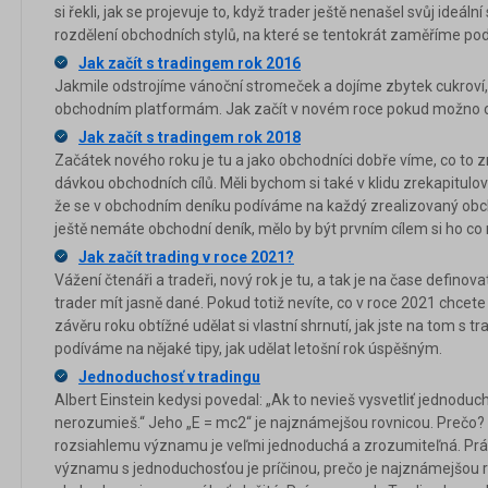
si řekli, jak se projevuje to, když trader ještě nenašel svůj ideální
rozdělení obchodních stylů, na které se tentokrát zaměříme pod
Jak začít s tradingem rok 2016
Jakmile odstrojíme vánoční stromeček a dojíme zbytek cukroví,
obchodním platformám. Jak začít v novém roce pokud možno c
Jak začít s tradingem rok 2018
Začátek nového roku je tu a jako obchodníci dobře víme, co to z
dávkou obchodních cílů. Měli bychom si také v klidu zrekapitulova
že se v obchodním deníku podíváme na každý zrealizovaný obch
ještě nemáte obchodní deník, mělo by být prvním cílem si ho co ne
Jak začít trading v roce 2021?
Vážení čtenáři a tradeři, nový rok je tu, a tak je na čase definova
trader mít jasně dané. Pokud totiž nevíte, co v roce 2021 chcete
závěru roku obtížné udělat si vlastní shrnutí, jak jste na tom s 
podíváme na nějaké tipy, jak udělat letošní rok úspěšným.
Jednoduchosť v tradingu
Albert Einstein kedysi povedal: „Ak to nevieš vysvetliť jednodu
nerozumieš.“ Jeho „E = mc2“ je najznámejšou rovnicou. Prečo? 
rozsiahlemu významu je veľmi jednoduchá a zrozumiteľná. Prá
významu s jednoduchosťou je príčinou, prečo je najznámejšou r