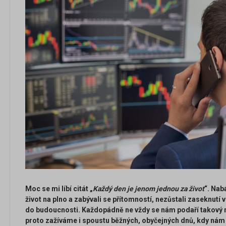
Moc se mi líbí citát „
Každý den je jenom jednou za život
“. Nab
život na plno a zabývali se přítomností, nezůstali zaseknutí v
do budoucnosti. Každopádně ne vždy se nám podaří takový na
proto zažíváme i spoustu běžných, obyčejných dnů, kdy nám 