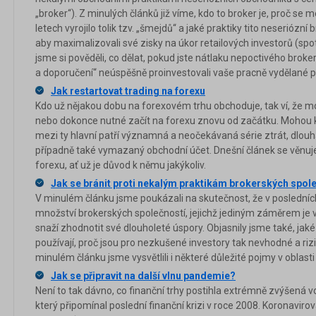
„broker“). Z minulých článků již víme, kdo to broker je, proč se 
letech vyrojilo tolik tzv. „šmejdů“ a jaké praktiky tito neseriózní
aby maximalizovali své zisky na úkor retailových investorů (spo
jsme si pověděli, co dělat, pokud jste nátlaku nepoctivého broker
a doporučení“ neúspěšně proinvestovali vaše pracně vydělané p
Jak restartovat trading na forexu
Kdo už nějakou dobu na forexovém trhu obchoduje, tak ví, že moh
nebo dokonce nutné začít na forexu znovu od začátku. Mohou k
mezi ty hlavní patří významná a neočekávaná série ztrát, dlo
případně také vymazaný obchodní účet. Dnešní článek se věnuj
forexu, ať už je důvod k němu jakýkoliv.
Jak se bránit proti nekalým praktikám brokerských spol
V minulém článku jsme poukázali na skutečnost, že v posledních 
množství brokerských společností, jejichž jediným záměrem je vy
snaží zhodnotit své dlouholeté úspory. Objasnily jsme také, jaké 
používají, proč jsou pro nezkušené investory tak nevhodné a rizi
minulém článku jsme vysvětlili i některé důležité pojmy v oblasti
Jak se připravit na další vlnu pandemie?
Není to tak dávno, co finanční trhy postihla extrémně zvýšená v
který připomínal poslední finanční krizi v roce 2008. Koronavi