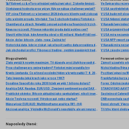
🚀 FXstreet.cz & eToro přinášejí exkluzivní akci: Získejte 6měsíční členství ve VIP zóně ZDARMA
Ve Švýcarsku rezer
Očekávaná hodnota prop výzvy: Kdy se nákup challenge vyplatí?
V USA spotřebitelsk
VIP zóna FXstreet.cz v červenci 2026 byla pro klienty opět zisková
V USA bude mít slo
Léto v plném proudu, trhy také: Top 3 obchody traderů Fintokei na indexech a zlatě
V USA týdenní statist
Chamtivost a strach: Největší cenové pohyby na finančních trzích (červenec 2026)
V Kanadě Ivey index
Káva na rozcestí. Přinese rekordní úroda další pokles cen?
V USA průměrný hod
Stvořil elitní klub, kde Ameriku obral o 65 miliard. Madoff řídil největší Ponzi dějin
V USA míra nezaměs
Akcie, dolar, bitcoin, zlato, ropa: Začíná to!
V USA NFP report z
Historická data, kde je získat, jak připojit svého data providera do MultiCharts a proč je budeme potřebovat? (4. díl)
V Kanadě míra neza
Jak obchodují profíci: Fibonacci trading - systém úspěšných traderů
V USA zásoby zemní
Blogy uživatelů
Forexové online zp
Zlato vyráží k novým maximům: Tři důvody, proč žlutý kov opět dominuje
Prop challenge pro swing tradery? Fintokei mění pravidla hry
Nízká hladina Rýna 
Krypto šeptanda: Co přinesl poslední týden v kryptosvětě (7. 8. 2026)
Pozitivní vývoj na Wa
Tato legenda čeká krach jako v roce 1987!
Frankfurtská burza 
Dosáhne SpaceX do roku 2030 tržeb ve výši 1 bilionu dolarů?
Analýza DAX, Nasdaq, EUR/USD: Zlepšený sentiment poslal DAX na nová maxima
Praktické okénko: Bitcoin aktuálně jako spekulativní, nikoli investiční aktivum
Akcie Tesly na rozcestí: Výrobce aut, nebo startup?
Měnový pár EUR/AUD: Multitimeframe analýza (W1–H4)
Denní shrnutí: Výpro
Akciová analýza: Výsledky McDonald’s nepotěšily, ale ani neurazily. Jakou vizi společnost prezentovala?
Tři trhy, které sledo
Naposledy čtené: