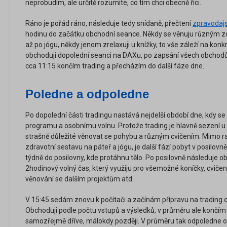
neprobudím, ale určitě rozumíte, co tím chci obecně říci.
Ráno je pořád ráno, následuje tedy snídaně, přečtení
zpravodajs
hodinu do začátku obchodní seance. Někdy se věnuju různým zd
až po jógu, někdy jenom zrelaxuji u knížky, to vše záleží na konk
obchoduji dopolední seanci na DAXu, po zapsání všech obchodů
cca 11:15 končím trading a přecházím do další fáze dne.
Poledne a odpoledne
Po dopolední části tradingu nastává nejdelší období dne, kdy 
programu a osobnímu volnu. Protože trading je hlavně sezení u
strašně důležité věnovat se pohybu a různým cvičením. Mimo ran
zdravotní sestavu na páteř a jógu, je další fází pobyt v posilovn
týdně do posilovny, kde protáhnu tělo. Po posilovně následuje ob
2hodinový volný čas, který využiju pro všemožné koníčky, cvičení
věnování se dalším projektům atd.
V 15:45 sedám znovu k počítači a začínám přípravu na trading
Obchoduji podle počtu vstupů a výsledků, v průměru ale končím p
samozřejmě dříve, málokdy později. V průměru tak odpoledne ob