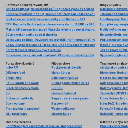
Forexové online zpravodajství
Blogy uživatelů
Colt na nákupech, valná hromada ČEZ přinesla vysokou dividendu
Odlišnosť Pohybov 
Primoco reportovalo za 1Q, společnost nepřipsala žádné nové tržby z prodeje bezpilotních letadel
Trh komodit aktuáln
Blinken vyzve Izrael k zastavení války proti Hamásu - NYT
Elliottovy vlny: Mě
CTP: Deutsche Bank zvyšuje cílovou cenu akcií z 15 EUR na 20 EUR a doporučení z „hold“ na „buy“
Euro překvapivě vyh
Makro: Míra nezaměstnanosti Německa v lednu po revizi stagnovala na 6,8pct
Multitimeframe anal
Důvěra v ekonomiku se opět zhoršila
Nejspolehlivější rev
Očekávané události: Devizové rezervy (ČR), HDP (eurozóna), míra nezaměstnanosti (USA)
Poblázněné americk
Za 6%? Půjčte si přímo od lidí za lepší úrok než v bance! Funguje to!
Šialené, ale ziskové.
Forex: Inflace v eurozóně opět zrychluje
Jak se zbavit střet
Slovensko má v plánu odkoupit podíl ČEZu ve společném podniku JESS
Spoznajte najlepšíc
Forex slovník pojmů
Klíčová slova
Tradingové analýzy 
Index RM
Poskytovatel likvidity
Čínská ekonomika r
Offshore fond
Martin Gürtler
Tržní riziko
Administrativa USA
Index spekulativníh
FX FORWARD a FX SWAP
Příklady konkrétních REITs
Swingové obchodov
Black-Scholesův model
GBPCHF
Dolarový index - Int
Pip
Finanční diplomat
Zemní plyn (NYMEX) 
Diskontní certifikáty
Registrované cenné papíry
Down volume
Burzovní trh
Index DAX - Intraden
Transaction (transakce)
Western Alliance
Forex: ANZ otevřel
Obligační fondy
Měnové kurzy
USD/CAD - Intradenn
Odborná literatura
Odborné kurzy a se
Forex tradingem k maximálním ziskům - Raghee Horner