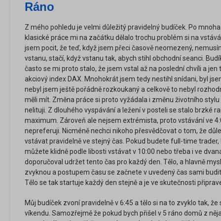
Ráno
Z mého pohledu je velmi důležitý pravidelný budíček. Po mnoh
klasické práce mi na začátku dělalo trochu problém si na vstává
jsem pocit, že teď, když jsem přeci časově neomezený, nemusí
vstanu, stačí, když vstanu tak, abych stihl obchodní seanci. Bud
často se mi proto stalo, že jsem vstal až na poslední chvíli a jen
akciový index DAX. Mnohokrát jsem tedy nestihl snídani, byl js
nebyl jsem ještě pořádně rozkoukaný a celkově to nebyl rozhodn
měli mít. Změna práce si proto vyžádala i změnu životního styl
nelituji. Z dlouhého vyspávání a ležení v posteli se stalo brzké r
maximum. Zároveň ale nejsem extrémista, proto vstávání ve 4:
nepreferuji. Nicméně nechci nikoho přesvědčovat o tom, že důleži
vstávat pravidelně ve stejný čas. Pokud budete full-time trader
můžete klidně podle libosti vstávat v 10:00 nebo třeba i ve dva
doporučoval udržet tento čas pro každý den. Tělo, a hlavně mysl
zvyknou a postupem času se začnete v uvedený čas sami budit, 
Tělo se tak startuje každý den stejně a je ve skutečnosti připra
Můj budíček zvoní pravidelně v 6:45 a tělo si na to zvyklo tak, že
víkendu. Samozřejmě že pokud bych přišel v 5 ráno domů z nějak