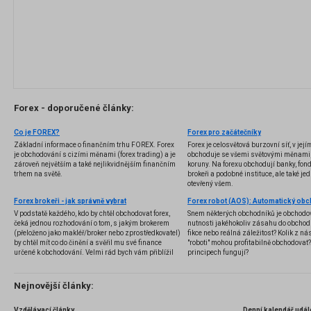
Forex - doporučené články:
Co je FOREX?
Forex pro začátečníky
Základní informace o finančním trhu FOREX. Forex
Forex je celosvětová burzovní síť, v jej
je obchodování s cizími měnami (forex trading) a je
obchoduje se všemi světovými měnami,
zároveň největším a také nejlikvidnějším finančním
koruny. Na forexu obchodují banky, fondy
trhem na světě.
brokeři a podobné instituce, ale také jedn
otevřený všem.
Forex brokeři - jak správně vybrat
V podstatě každého, kdo by chtěl obchodovat forex,
Snem některých obchodníků je obchodo
čeká jednou rozhodování o tom, s jakým brokerem
nutnosti jakéhokoliv zásahu do obchod
(přeloženo jako makléř/broker nebo zprostředkovatel)
fikce nebo reálná záležitost? Kolik z nás
by chtěl mít co do činění a svěřil mu své finance
"roboti" mohou profitabilně obchodovat
určené k obchodování. Velmi rád bych vám přiblížil
principech fungují?
problematiku výběru brokera, rozdíl mezi
jednotlivými typy brokerů a v neposlední řadě uvedu
několik příkladů nejznámějších z nich.
Nejnovější články:
Vzdělávací články
Denní kalendář udál