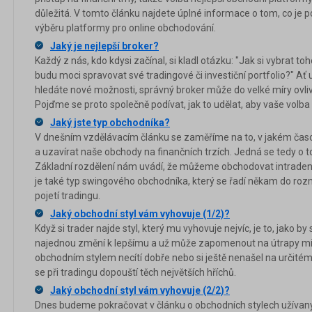
důležitá. V tomto článku najdete úplné informace o tom, co je p
výběru platformy pro online obchodování.
Jaký je nejlepší broker?
Každý z nás, kdo kdysi začínal, si kladl otázku: "Jak si vybrat t
budu moci spravovat své tradingové či investiční portfolio?" Ať
hledáte nové možnosti, správný broker může do velké míry ovliv
Pojďme se proto společně podívat, jak to udělat, aby vaše volba
Jaký jste typ obchodníka?
V dnešním vzdělávacím článku se zaměříme na to, v jakém ča
a uzavírat naše obchody na finančních trzích. Jedná se tedy o t
Základní rozdělení nám uvádí, že můžeme obchodovat intradenně
je také typ swingového obchodníka, který se řadí někam do roz
pojetí tradingu.
Jaký obchodní styl vám vyhovuje (1/2)?
Když si trader najde styl, který mu vyhovuje nejvíc, je to, jako by
najednou změní k lepšímu a už může zapomenout na útrapy minu
obchodním stylem necítí dobře nebo si ještě nenašel na určitém 
se při tradingu dopouští těch největších hříchů.
Jaký obchodní styl vám vyhovuje (2/2)?
Dnes budeme pokračovat v článku o obchodních stylech užívanýc