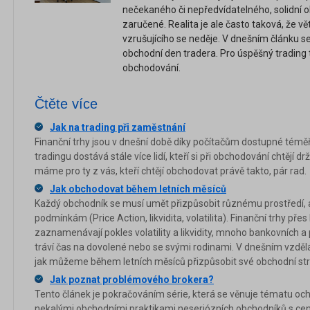
nečekaného či nepředvídatelného, solidní o
zaručené. Realita je ale často taková, že vě
vzrušujícího se neděje. V dnešním článku 
obchodní den tradera. Pro úspěšný trading
obchodování.
Čtěte více
Jak na trading při zaměstnání
Finanční trhy jsou v dnešní době díky počítačům dostupné témě
tradingu dostává stále více lidí, kteří si při obchodování chtějí 
máme pro ty z vás, kteří chtějí obchodovat právě takto, pár rad.
Jak obchodovat během letních měsíců
Každý obchodník se musí umět přizpůsobit různému prostředí, 
podmínkám (Price Action, likvidita, volatilita). Finanční trhy přes
zaznamenávají pokles volatility a likvidity, mnoho bankovních a
tráví čas na dovolené nebo se svými rodinami. V dnešním vzděl
jak můžeme během letních měsíců přizpůsobit své obchodní stra
Jak poznat problémového brokera?
Tento článek je pokračováním série, která se věnuje tématu och
nekalými obchodními praktikami neseriózních obchodníků s cen