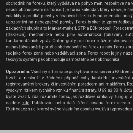
obchodník na forexu, který vydělává na pohyb měn, respektive na v
neboli obchodování na forexu) je forex kalendář, který ukazuje č
volatility a prudké pohyby v finančních trzích. Fundamentální ana
upozornění na nebezpečné pohyby. Forex broker je zprostředkov
základních skupin a to Market-makeři, STP a ECN brokeři. Forex stra
(diskreční), mechanická nebo plně automatická (takzvaný aut
fundamentálních zpráv. Online grafy pro forex můžete sledovat na 
nejnavštěvovanější portál o obchodování na forexu u nás. Forex zprav
tak jako forex zone nebo vzdělávací zóna. Forex robot je jiný náz
takovýto systém pak obchoduje samostatně bez obchodníka.
Upozornění:
Všechny informace poskytované na serveru FXstreet.cz
trzích a neslouží v žádném případě coby konkrétní investiční č
registrovanými brokery či investičním poradcem ani makléřem. Rozd
vysokým rizikem rychlého vzniku finanční ztráty. U 69 až 80 % účtů 
byste zvážit, zda rozumíte tomu, jak rozdílové smlouvy fungují, a
najdete
zde
. Publikování nebo další šíření obsahu forex serveru
FXstreet.cz s.r.o. kromě svého vlastního obsahu využívá i zpravodajs