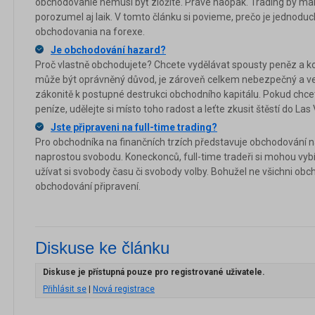
obchodovanie nemusí byť zložité. Práve naopak. Trading by mal
porozumel aj laik. V tomto článku si povieme, prečo je jednoduch
obchodovania na forexe.
Je obchodování hazard?
Proč vlastně obchodujete? Chcete vydělávat spousty peněz a kou
může být oprávněný důvod, je zároveň celkem nebezpečný a ve
zákonitě k postupné destrukci obchodního kapitálu. Pokud chce
peníze, udělejte si místo toho radost a leťte zkusit štěstí do Las
Jste připraveni na full-time trading?
Pro obchodníka na finančních trzích představuje obchodování na
naprostou svobodu. Koneckonců, full-time tradeři si mohou vyb
užívat si svobody času či svobody volby. Bohužel ne všichni obch
obchodování připravení.
Diskuse ke článku
Diskuse je přístupná pouze pro registrované uživatele.
Přihlásit se
|
Nová registrace