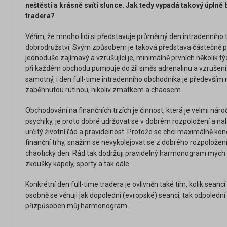
neštěstí a krásně svítí slunce. Jak tedy vypadá takový úplně 
tradera?
Věřím, že mnoho lidí si představuje průměrný den intradenního
dobrodružství. Svým způsobem je taková představa částečně pr
jednoduše zajímavý a vzrušující je, minimálně prvních několik 
při každém obchodu pumpuje do žil směs adrenalinu a vzrušení.
samotný, i den full-time intradenního obchodníka je především 
zaběhnutou rutinou, nikoliv zmatkem a chaosem.
Obchodování na finančních trzích je činnost, která je velmi ná
psychiky, je proto dobré udržovat se v dobrém rozpoložení a n
určitý životní řád a pravidelnost. Protože se chci maximálně ko
finanční trhy, snažím se nevykolejovat se z dobrého rozpolože
chaotický den. Rád tak dodržuji pravidelný harmonogram mých akt
zkoušky kapely, sporty a tak dále.
Konkrétní den full-time tradera je ovlivněn také tím, kolik seanc
osobně se věnuji jak dopolední (evropské) seanci, tak odpolední
přizpůsoben můj harmonogram.