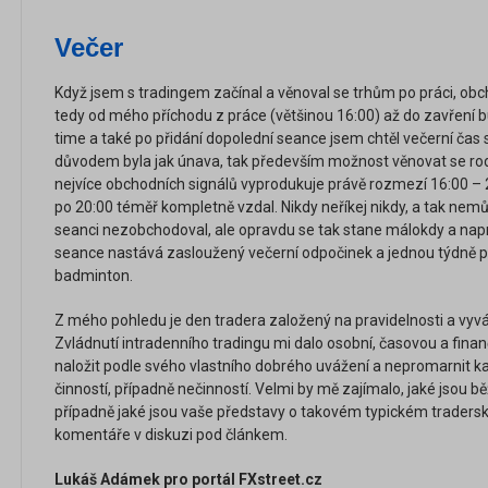
Večer
Když jsem s tradingem začínal a věnoval se trhům po práci, obc
tedy od mého příchodu z práce (většinou 16:00) až do zavření b
time a také po přidání dopolední seance jsem chtěl večerní čas
důvodem byla jak únava, tak především možnost věnovat se rodi
nejvíce obchodních signálů vyprodukuje právě rozmezí 16:00 – 
po 20:00 téměř kompletně vzdal. Nikdy neříkej nikdy, a tak nemů
seanci nezobchodoval, ale opravdu se tak stane málokdy a nap
seance nastává zasloužený večerní odpočinek a jednou týdně pří
badminton.
Z mého pohledu je den tradera založený na pravidelnosti a 
Zvládnutí intradenního tradingu mi dalo osobní, časovou a finan
naložit podle svého vlastního dobrého uvážení a nepromarnit 
činností, případně nečinností. Velmi by mě zajímalo, jaké jsou b
případně jaké jsou vaše představy o takovém typickém traders
komentáře v diskuzi pod článkem.
Lukáš Adámek pro portál FXstreet.cz