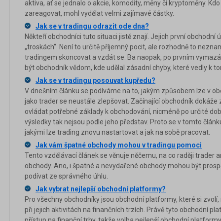
aktiva, ať se jednalo o akcie, komodity, měny či kryptoměny. Kdo 
zareagovat, mohl vydělat velmi zajímavé částky.
Jak se v tradingu odrazit ode dna?
Někteří obchodníci tuto situaci jistě znají. Jejich první obchodní
„troskách“. Není to určitě příjemný pocit, ale rozhodně to nezn
tradingem skoncovat a vzdát se. Ba naopak, po prvním vymazán
být obchodník vědom, kde udělal zásadní chyby, které vedly k 
Jak se v tradingu posouvat kupředu?
V dnešním článku se podíváme na to, jakým způsobem lze v o
jako trader se neustále zlepšovat. Začínající obchodník dokáže
ovládat potřebné základy k obchodování, nicméně po určité do
výsledky tak nejsou podle jeho představ. Proto se v tomto čl
jakými lze trading znovu nastartovat a jak na sobě pracovat.
Jak vám špatné obchody mohou v tradingu pomoci
Tento vzdělávací článek se věnuje něčemu, na co raději trader 
obchody. Ano, i špatné a nevydařené obchody mohou být prospěš
podívat ze správného úhlu.
Jak vybrat nejlepší obchodní platformy?
Pro všechny obchodníky jsou obchodní platformy, které si zvolí, 
při jejich aktivitách na finančních trzích. Právě tyto obchodní 
přístup na finanční trhy, takže volba nejlepší obchodní platform