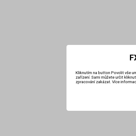
F
Kliknutím na button Povolit vše u
zařízení. Sami můžete určit klikn
zpracování zakázat. Více informa