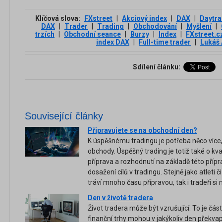
Klíčová slova:
FXstreet
|
Akciový index
|
DAX
|
Daytra
DAX
|
Trader
|
Trading
|
Obchodování
|
Myšlení
|
trzích
|
Obchodní seance
|
Burzy
|
Index
|
FXstreet.c
index DAX
|
Full-time trader
|
Lukáš
Sdílení článku:
Související články
Připravujete se na obchodní den?
K úspěšnému tradingu je potřeba něco více,
obchody. Úspěšný trading je totiž také o kval
příprava a rozhodnutí na základě této pří
dosažení cílů v tradingu. Stejně jako atleti č
tráví mnoho času přípravou, tak i tradeři si 
Den v životě tradera
Život tradera může být vzrušující. To je čás
finanční trhy mohou v jakýkoliv den překvap