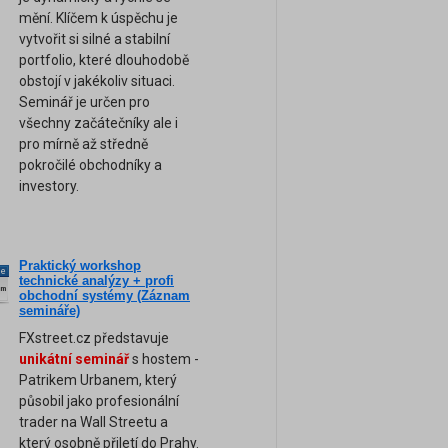
mění. Klíčem k úspěchu je
vytvořit si silné a stabilní
portfolio, které dlouhodobě
obstojí v jakékoliv situaci.
Seminář je určen pro
všechny začátečníky ale i
pro mírně až středně
pokročilé obchodníky a
investory.
Praktický workshop
ne
technické analýzy + profi
am
obchodní systémy (Záznam
semináře)
FXstreet.cz představuje
unikátní seminář
s hostem -
Patrikem Urbanem, který
působil jako profesionální
trader na Wall Streetu a
který osobně přiletí do Prahy.