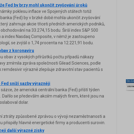
, že Fed by brzy mohl ukončit zvyšování úroků
Známky poklesu inflace ve Spojených státech totiž
í banka (Fed) by v brzké době mohla ukončit zvyšování
erý zahrnuje akcie třiceti předních amerických podniků,
l obchodování na 33.274,15 bodu. Širší index S&P 500
u a index Nasdaq Composite, v němž je zastoupeno
ogií, se zvýšil o 1,74 procenta na 12.221,91 bodu.
 obav z koronaviru
esu obav z vysokých přírůstků počtu případů nákazy
vy zmírnila zpráva společnosti Gilead Sciences, podle
ek remdesivir výrazně zlepšuje zdravotní stav pacientů s
On-li
e Fed sníží sazby výrazněji
zázn
y sázce, že americká centrální banka (Fed) příští týden
. Dařilo se především akciím malých firem, které jsou na
oslaboval dolar.
ční ztráty způsobené zprávou o vývoji nezaměstnanosti a
stu přispěly hlavně energetické firmy a producenti surovin.
zejí další výrazné zisky