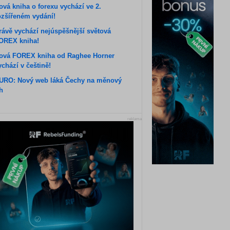
ová kniha o forexu vychází ve 2.
ozšířeném vydání!
rávě vychází nejúspěšnější světová
OREX kniha!
ová FOREX kniha od Raghee Horner
ychází v češtině!
URO: Nový web láká Čechy na měnový
rh
reklama