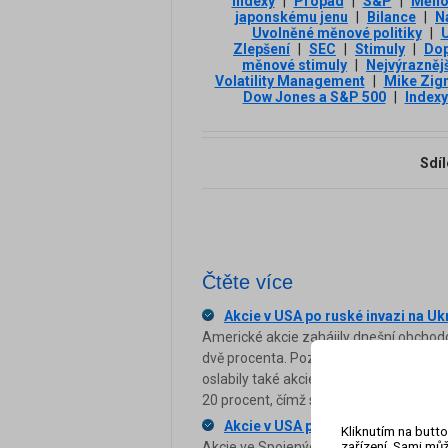
indexy
|
Propad
|
S&P
|
Měnov
japonskému jenu
|
Bilance
|
N
Uvolněné měnové politiky
|
U
Zlepšení
|
SEC
|
Stimuly
|
Dop
měnové stimuly
|
Nejvýraznějš
Volatility Management
|
Mike Zig
Dow Jones a S&P 500
|
Index
Sdíl
Čtěte více
Akcie v USA po ruské invazi na U
Americké akcie zahájily dnešní obchod
dvě procenta. Později ale ztráty zmírni
oslabily také akcie v Evropě. Index N
20 procent, čímž se dostal do takzvan
Akcie v USA posílila zpráva o ame
Kliknutím na butto
zařízení. Sami můž
Akcie ve Spojených státech se po vydán