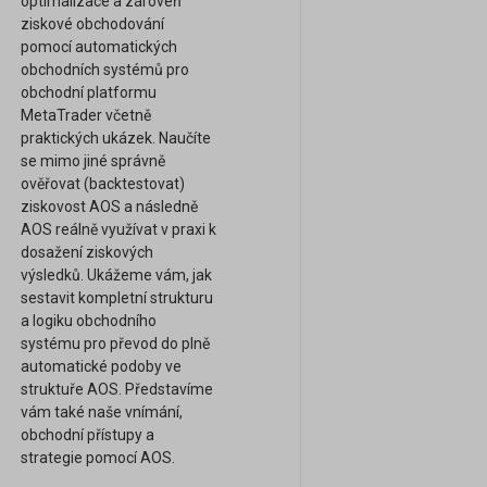
optimalizace a zároveň
ziskové obchodování
pomocí automatických
obchodních systémů pro
obchodní platformu
MetaTrader včetně
praktických ukázek. Naučíte
se mimo jiné správně
ověřovat (backtestovat)
ziskovost AOS a následně
AOS reálně využívat v praxi k
dosažení ziskových
výsledků. Ukážeme vám, jak
sestavit kompletní strukturu
a logiku obchodního
systému pro převod do plně
automatické podoby ve
struktuře AOS. Představíme
vám také naše vnímání,
obchodní přístupy a
strategie pomocí AOS.