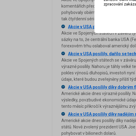
zpracování zakáza
komentářích představitelů americké ce
pohybovaly oběma směry. Nakonec ale hl
tak čtyřdenní sérii ztrát. Na forexovém 
Akcie v USA posílila zpráva z trhu
Akcie ve Spojených státech v závěru tý
sázky na to, že centrální banka USA (Fe
forexovém trhu oslaboval americký dol
Akcie v USA posílily, dařilo se te
Akcie ve Spojených státech se v závěru
výrazně posílily. Nahoru je táhly velké
pokles výnosů dluhopisů, investoři nyní 
údaje, které budou zveřejněny příští t
Akcie v USA posílily díky dobrý
Americké akcie dnes výrazně posílily. N
výsledky, povzbudivé ekonomické údaje 
tento měsíc přikročí k výraznějšímu zv
Akcie v USA posílily díky nadějím 
Americké akcie dnes posílily díky nad
států. Nově zvolený prezident USA Joe 
pohybovat v bilionech dolarů.