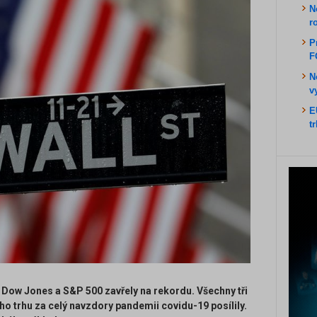
N
r
P
F
N
v
E
t
 Dow Jones a S&P 500 zavřely na rekordu. Všechny tři
o trhu za celý navzdory pandemii covidu-19 posílily.