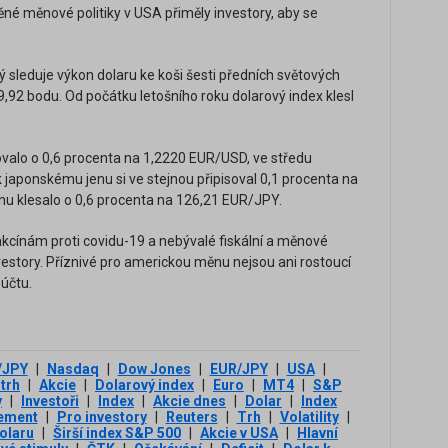
ěné měnové politiky v USA přiměly investory, aby se
ý sleduje výkon dolaru ke koši šesti předních světových
9,92 bodu. Od počátku letošního roku dolarový index klesl
ovalo o 0,6 procenta na 1,2220 EUR/USD, ve středu
 japonskému jenu si ve stejnou připisoval 0,1 procenta na
u klesalo o 0,6 procenta na 126,21 EUR/JPY.
kcínám proti covidu-19 a nebývalé fiskální a měnové
investory. Příznivé pro americkou měnu nejsou ani rostoucí
 účtu.
/JPY
|
Nasdaq
|
Dow Jones
|
EUR/JPY
|
USA
|
 trh
|
Akcie
|
Dolarový index
|
Euro
|
MT4
|
S&P
y
|
Investoři
|
Index
|
Akcie dnes
|
Dolar
|
Index
ement
|
Pro investory
|
Reuters
|
Trh
|
Volatility
|
dolaru
|
Širší index S&P 500
|
Akcie v USA
|
Hlavní