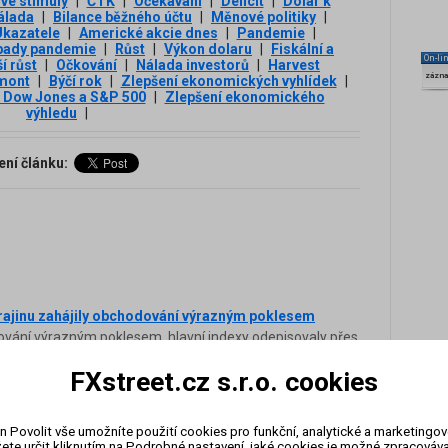
é stimuly
|
ČTK
|
Očekávání
|
Deficit
|
Dolar k
álada
|
Bilance běžného účtu
|
Měnové politiky
|
kazatele
|
Americké akcie dnes
|
Pandemie
|
ady pandemie
|
Růst
|
Výkon dolaru
|
Fiskální a
On-li
í růst
|
Očkování
|
Nálada investorů
|
Harvest
zázn
mont
|
Býčí rok
|
Zlepšení ekonomických vyhlídek
|
y Dow Jones a S&P 500
|
Zlepšení ekonomického
výhledu
|
ení článku:
krajinu zahájily obchodování výrazným poklesem
ování výrazným poklesem, hlavní indexy odepisovaly přes
ly. Trh reaguje na ruskou invazi na Ukrajinu, obdobně
FXstreet.cz s.r.o. cookies
asdaq Composite od svého maxima odepsal už celkem přes
ého medvědího trhu.
rickém trhu práce, oslaboval dolar
n Povolit vše umožníte použití cookies pro funkční, analytické a marketingo
ete určit kliknutím na Podrobné nastavení, jaké cookies je možné zpracovávat
í dnešní zprávy o vývoji amerického trhu práce a