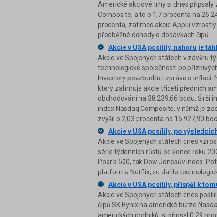
Americké akciové trhy si dnes připsaly
Composite, a to o 1,7 procenta na 26.24
procenta, zatímco akcie Applu vzrostly 
předběžné dohody o dodávkách čipů.
Akcie v USA posílily, nahoru je tá
Akcie ve Spojených státech v závěru týd
technologické společnosti po příznivých
Investory povzbudila i zpráva o inflaci
který zahrnuje akcie třiceti předních a
obchodování na 38.239,66 bodu. Širší i
index Nasdaq Composite, v němž je zas
zvýšil o 2,03 procenta na 15.927,90 bod
Akcie v USA posílily, po výsledcíc
Akcie ve Spojených státech dnes vzrostly
série týdenních růstů od konce roku 20
Poor's 500, tak Dow Jonesův index. Pot
platforma Netflix, se dařilo technolog
Akcie v USA posílily, přispěl k to
Akcie ve Spojených státech dnes posíli
čipů SK Hynix na americké burze Nasda
amerických podniků, si připsal 0,29 pro