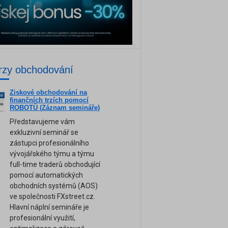
rzy obchodování
Ziskové obchodování na
ne
finančních trzích pomocí
am
ROBOTŮ (Záznam semináře)
Představujeme vám
exkluzivní seminář se
zástupci profesionálního
vývojářského týmu a týmu
full-time traderů obchodující
pomocí automatických
obchodních systémů (AOS)
ve společnosti FXstreet.cz.
Hlavní náplní semináře je
profesionální využití,