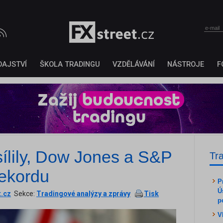
DAJSTVÍ
ŠKOLA TRADINGU
VZDĚLÁVÁNÍ
NÁSTROJE
F
ílily, Dow Jones a S&P
Tr
rekordu
P
Ú
t.cz
Sekce:
Tradingové analýzy a zprávy
Tisk
p
V