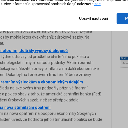
t. Více informací o zpracování osobních údajů naleznete
zde
ntrální banky (Fed) o tempu zvyšování úrokových sazeb
avní indexy obchodování uzavřely se zisky, a přerušily
trhu oslaboval dolar.
P
Upravit nastavení
 práce, dává naději na nižší sazby
dne posílila zpráva z amerického trhu práce. Zvýšila
d) by mohla letos dvakrát snížit úrokové sazby. Na
ar.
chnologiím, dolů šly výnosy dluhopisů
 týdne odrazily od prudkého čtvrtečního poklesu a
On-li
 technologické firmy a rostoucí podniky. Akciím pomohl
zázn
čekají na důležité zprávy o inflaci a na další ekonomické
ýden. Dolar byl na forexovém trhu téměř beze změny.
m firemním výsledkům a ekonomickým údajům
áladu na akciovém trhu podpořily příznivé firemní
a pokles obav z toho, že americká centrální banka (Fed)
ýšení úrokových sazeb, než se předpokládalo.
na nová stimulační opatření
ějím na nová opatření na podporu ekonomiky Spojených
Biden uvedl, že hodnota jeho stimulačního balíku se bude