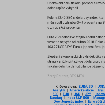
Očekávání další fiskální pomoci a uvoln
dolaru spíše vyhýbali.
Kolem 22:40 SEČ si dolarový index, kter
měn, rostl o zhruba čtvrt procenta na 8
o zhruba 6,8 procenta.
Euro vůči dolaru ve stejnou dobu oslab
vzrostlo nejvýše od dubna 2018. Dolar k
103,27 USD/JPY. Euro k japonskému jen
Zlepšení ekonomických vyhlídek díky va
stimuly snížily přitažlivost dolaru pro 
fiskální deficit a deficit bilance běžného
Zdroj: Reuters, ČTK, MT4
Klíčová slova:
EUR/USD
|
USD
Analytik
|
Americké akcie
|
Býčí
500
|
EUR
|
USD
|
JPY
|
Index
Nasdaq
|
Index S&P 500
|
Manag
Dow Jonesův index
|
Euro vůči 