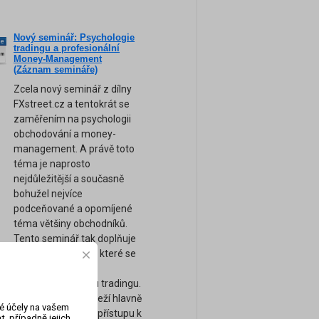
Nový seminář: Psychologie
ne
tradingu a profesionální
am
Money-Management
(Záznam semináře)
Zcela nový seminář z dílny
FXstreet.cz a tentokrát se
zaměřením na psychologii
obchodování a money-
management. A právě toto
téma je naprosto
nejdůležitější a současně
bohužel nejvíce
podceňované a opomíjené
téma většiny obchodníků.
Tento seminář tak doplňuje
naše ostatní kurzy, které se
zaměřují spíše na
technickou stránku tradingu.
Úspěch tradera záleží hlavně
vé účely na vašem
na jeho psychice a přístupu k
, případně jejich