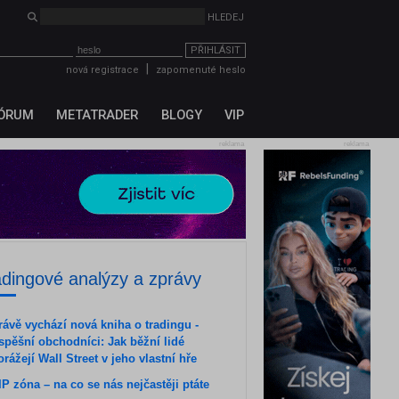
HLEDEJ
PŘIHLÁSIT
|
nová registrace
zapomenuté heslo
ÓRUM
METATRADER
BLOGY
VIP
reklama
reklama
adingové analýzy a zprávy
rávě vychází nová kniha o tradingu -
spěšní obchodníci: Jak běžní lidé
orážejí Wall Street v jeho vlastní hře
IP zóna – na co se nás nejčastěji ptáte