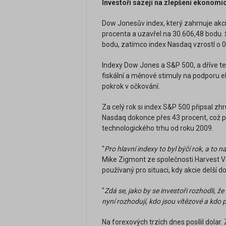
Investoři sázejí na zlepšení ekonomi
Dow Jonesův index, který zahrnuje akcie
procenta a uzavřel na 30.606,48 bodu. Š
bodu, zatímco index Nasdaq vzrostl o 
Indexy Dow Jones a S&P 500, a dříve t
fiskální a měnové stimuly na podporu
pokrok v očkování.
Za celý rok si index S&P 500 připsal z
Nasdaq dokonce přes 43 procent, což př
technologického trhu od roku 2009.
"
Pro hlavní indexy to byl býčí rok, a to n
Mike Zigmont ze společnosti Harvest Vo
používaný pro situaci, kdy akcie delší d
"
Zdá se, jako by se investoři rozhodli, 
nyní rozhodují, kdo jsou vítězové a kdo 
Na forexových trzích dnes posílil dolar.