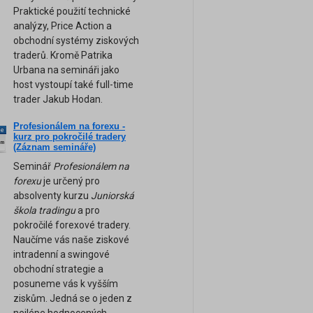
Praktické použití technické
analýzy, Price Action a
obchodní systémy ziskových
traderů. Kromě Patrika
Urbana na semináři jako
host vystoupí také full-time
trader Jakub Hodan.
Profesionálem na forexu -
ne
kurz pro pokročilé tradery
am
(Záznam semináře)
Seminář
Profesionálem na
forexu
je určený pro
absolventy kurzu
Juniorská
škola tradingu
a pro
pokročilé forexové tradery.
Naučíme vás naše ziskové
intradenní a swingové
obchodní strategie a
posuneme vás k vyšším
ziskům. Jedná se o jeden z