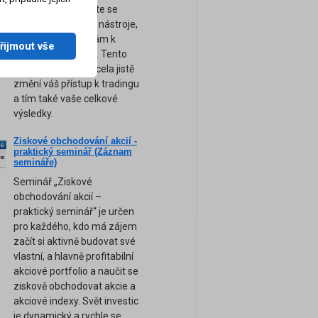
obchodování. Přijďte se
naučit ty nejsilnější nástroje,
tipy a rady, které vám k
řijmout vše
úspěchu pomohou. Tento
unikátní seminář zcela jistě
změní váš přístup k tradingu
a tím také vaše celkové
výsledky.
Ziskové obchodování akcií -
ne
praktický seminář (Záznam
am
semináře)
Seminář „Ziskové
obchodování akcií –
praktický seminář“ je určen
pro každého, kdo má zájem
začít si aktivně budovat své
vlastní, a hlavně profitabilní
akciové portfolio a naučit se
ziskově obchodovat akcie a
akciové indexy. Svět investic
je dynamický a rychle se