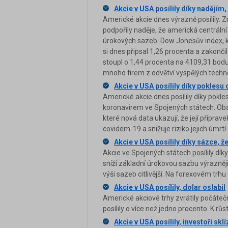
Akcie v USA posílily díky nadějím
Americké akcie dnes výrazně posílily. 
podpořily naděje, že americká centráln
úrokových sazeb. Dow Jonesův index, kt
si dnes připsal 1,26 procenta a zakonči
stoupl o 1,44 procenta na 4109,31 bod
mnoho firem z odvětví vyspělých technol
Akcie v USA posílily díky poklesu
Americké akcie dnes posílily díky pokl
koronavirem ve Spojených státech. Oba
které nová data ukazují, že její příprav
covidem-19 a snižuje riziko jejich úmrtí.
Akcie v USA posílily díky sázce, ž
Akcie ve Spojených státech posílily dík
sníží základní úrokovou sazbu výrazněji
výši sazeb citlivější. Na forexovém trhu 
Akcie v USA posílily, dolar oslabil
Americké akciové trhy zvrátily počáte
posílily o více než jedno procento. K rů
Akcie v USA posílily, investoři sklí