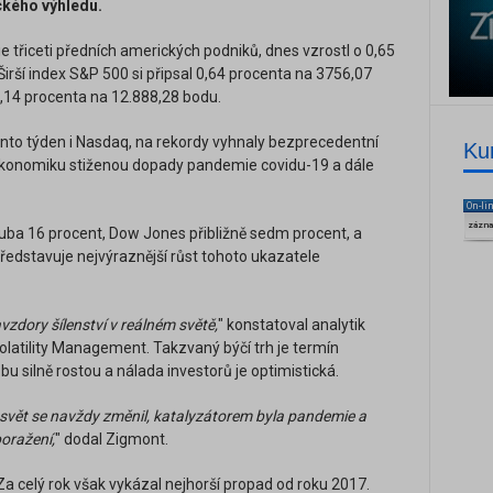
ckého výhledu.
 třiceti předních amerických podniků, dnes vzrostl o 0,65
irší index S&P 500 si připsal 0,64 procenta na 3756,07
0,14 procenta na 12.888,28 bodu.
ento týden i Nasdaq, na rekordy vyhnaly bezprecedentní
Ku
 ekonomiku stiženou dopady pandemie covidu-19 a dále
On-li
zázn
hruba 16 procent, Dow Jones přibližně sedm procent, a
edstavuje nejvýraznější růst tohoto ukazatele
avzdory šílenství v reálném světě,
" konstatoval analytik
latility Management. Takzvaný býčí trh je termín
obu silně rostou a nálada investorů je optimistická.
že svět se navždy změnil, katalyzátorem byla pandemie a
poražení,
" dodal Zigmont.
 Za celý rok však vykázal nejhorší propad od roku 2017.