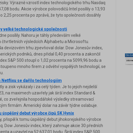
 zisky. Výrazně vzrostl index technologického trhu Nasdaq
7,08 bodu. Akcie výrobce polovodičů Intel posílily o 13,93
o 2,25 procenta po zprávě, že tyto společnosti dosáhly
hly velké technologické společnosti
ne posílily. Nahoru je táhly především velké
 čtvrtletních výsledcích Alphabetu a Microsoftu.
. Na devizovém trhu zpevňoval dolar. Dow Jonesův index,
merických podniků, dnes přidal 0,40 procenta a zakončil
On-li
ndex S&P 500 stoupl o 1,02 procenta na 5099,96 bodu a
zázn
toupeno mnoho firem z odvětví vyspělých technologií, se
u.
h Netflixu se dařilo technologiím
 a zisk vykázaly i za celý týden. Je to jejich nejdelší
23, na maximech uzavřely jak širší index Standard &
é, co zveřejnila hospodářské výsledky streamovací
ickým firmám. Americký dolar na závěr týdne oslabuje.
mu úspěšný debut výrobce čipů SK Hynix
ly, přispěl k tomu úspěšný debut jihokorejského výrobce
q. Dow Jonesův index, který zahrnuje akcie 30 předních
centa a uzavřel na 52.637,01 bodu. Širší index S&P 500