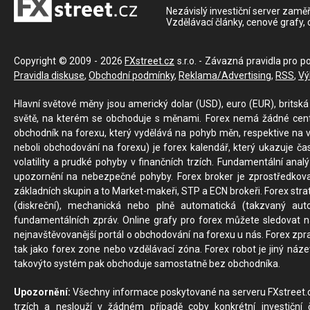
Nezávislý investiční server zaměř
Vzdělávací články, cenové grafy,
Copyright © 2009 - 2026
FXstreet.cz
s.r.o. - Závazná pravidla pro p
Pravidla diskuse
,
Obchodní podmínky
,
Reklama/Advertising
,
RSS
,
Vý
Hlavní světové měny jsou americký dolar (USD), euro (EUR), britská 
světě, na kterém se obchoduje s měnami. Forex nemá žádné centrál
obchodník na forexu, který vydělává na pohyb měn, respektive na v
neboli obchodování na forexu) je forex kalendář, který ukazuje č
volatility a prudké pohyby v finančních trzích. Fundamentální ana
upozornění na nebezpečné pohyby. Forex broker je zprostředkov
základních skupin a to Market-makeři, STP a ECN brokeři. Forex stra
(diskreční), mechanická nebo plně automatická (takzvaný aut
fundamentálních zpráv. Online grafy pro forex můžete sledovat na 
nejnavštěvovanější portál o obchodování na forexu u nás. Forex zprav
tak jako forex zone nebo vzdělávací zóna. Forex robot je jiný náz
takovýto systém pak obchoduje samostatně bez obchodníka.
Upozornění:
Všechny informace poskytované na serveru FXstreet.cz
trzích a neslouží v žádném případě coby konkrétní investiční č