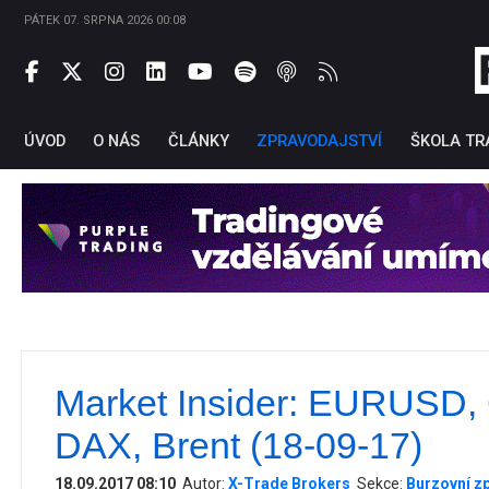
PÁTEK 07. SRPNA 2026 00:08
ÚVOD
O NÁS
ČLÁNKY
ZPRAVODAJSTVÍ
ŠKOLA TR
Market Insider: EURUSD
Ti
DAX, Brent (18-09-17)
18.09.2017 08:10
Autor:
X-Trade Brokers
Sekce:
Burzovní z