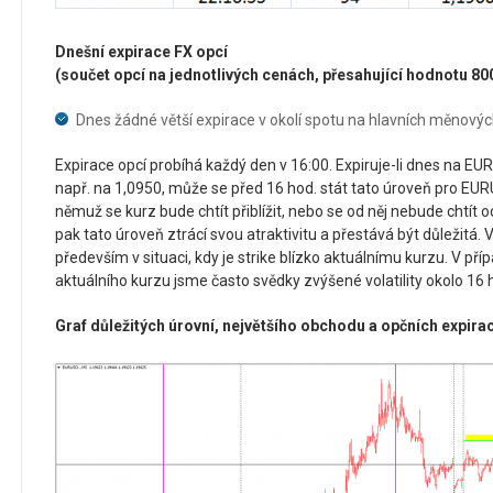
Dnešní expirace FX opcí
(součet opcí na jednotlivých cenách, přesahující hodnotu 80
Dnes žádné větší expirace v okolí spotu na hlavních měnový
Expirace opcí probíhá každý den v 16:00. Expiruje-li dnes na EURU
např. na 1,0950, může se před 16 hod. stát tato úroveň pro 
němuž se kurz bude chtít přiblížit, nebo se od něj nebude chtít o
pak tato úroveň ztrácí svou atraktivitu a přestává být důležitá. 
především v situaci, kdy je strike blízko aktuálnímu kurzu. V pří
aktuálního kurzu jsme často svědky zvýšené volatility okolo 16 
Graf důležitých úrovní, největšího obchodu a opčních expir