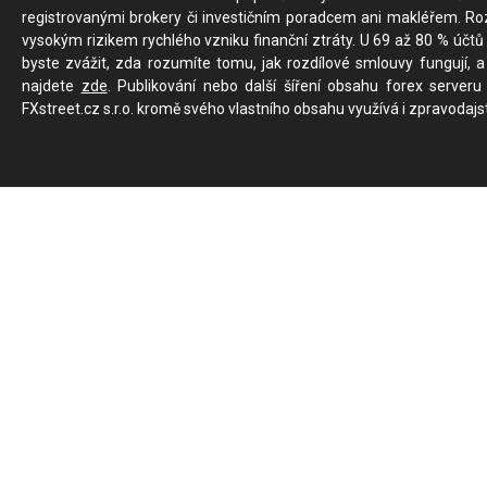
registrovanými brokery či investičním poradcem ani makléřem. Rozd
vysokým rizikem rychlého vzniku finanční ztráty. U 69 až 80 % účtů 
byste zvážit, zda rozumíte tomu, jak rozdílové smlouvy fungují, a
najdete
zde
. Publikování nebo další šíření obsahu forex serveru
FXstreet.cz s.r.o. kromě svého vlastního obsahu využívá i zpravodajs