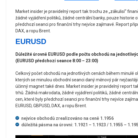
Market insider je pravidelný report tak trochu ze „zákulisí“ fin
žádné vyjádření politiků, žádné centrální banky, pouze historie 
předchozí seanci pro finanční trhy nejvíce zajímavé. Report p
DAX, a ropu Brent.
EURUSD
Důležité úrovně EURUSD podle počtu obchodů na jednotlivý
(EURUSD předchozí seance 8:00 – 23:00)
Celkový počet obchodů na jednotlivých cenách během minulé o
kterých se minulou obchodní seanci daný měnový pár nejčastěji
účinný magnet také dnes. Market insider je pravidelný report tak
trhů. Žádná makrodata, žádné vyjádření politiků, žádné centráln
cen, které byly předchozí seanci pro finanční trhy nejvíce zají
EURUSD, GBPUSD, DAX, a ropu Brent.
nejvíce obchodů zrealizováno na ceně 1.1956
důležitá pásma na úrovni: 1.1921 – 1.1923 / 1.1955 – 1.19