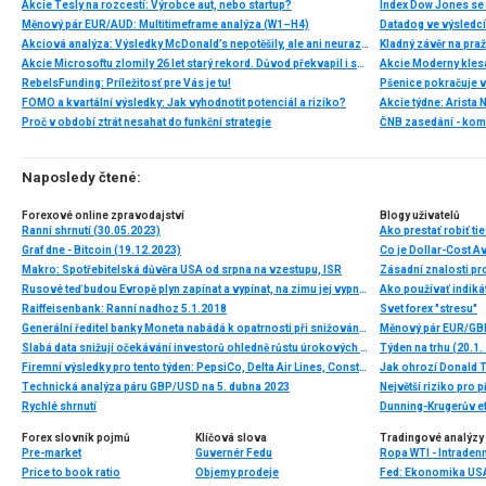
Akcie Tesly na rozcestí: Výrobce aut, nebo startup?
Index Dow Jones se 
Měnový pár EUR/AUD: Multitimeframe analýza (W1–H4)
Akciová analýza: Výsledky McDonald’s nepotěšily, ale ani neurazily. Jakou vizi společnost prezentovala?
Kladný závěr na pra
Akcie Microsoftu zlomily 26 let starý rekord. Důvod překvapil i samotné investory
RebelsFunding: Príležitosť pre Vás je tu!
FOMO a kvartální výsledky: Jak vyhodnotit potenciál a riziko?
Proč v období ztrát nesahat do funkční strategie
ČNB zasedání - ko
Naposledy čtené:
Forexové online zpravodajství
Blogy uživatelů
Ranní shrnutí (30.05.2023)
Ako prestať robiť ti
Graf dne - Bitcoin (19.12.2023)
Co je Dollar-Cost Av
Makro: Spotřebitelská důvěra USA od srpna na vzestupu, ISR
Zásadní znalosti pr
Rusové teď budou Evropě plyn zapínat a vypínat, na zimu jej vypnou zcela, varuje expert z Bruselu. Včera oznámené vypnutí zřejmě Němce definitivně přiměje zachovat si své jaderné elektrárny
Ako používať indiká
Raiffeisenbank: Ranní nadhoz 5.1.2018
Svet forex "stresu"
Generální ředitel banky Moneta nabádá k opatrnosti při snižování českých sazeb
Měnový pár EUR/GBP
Slabá data snižují očekávání investorů ohledně růstu úrokových sazeb
Týden na trhu (20.1. 
Firemní výsledky pro tento týden: PepsiCo, Delta Air Lines, Constellation Brands,..
Technická analýza páru GBP/USD na 5. dubna 2023
Největší riziko pro př
Rychlé shrnutí
Dunning-Krugerův e
Forex slovník pojmů
Klíčová slova
Tradingové analýzy 
Pre-market
Guvernér Fedu
Ropa WTI - Intraden
Price to book ratio
Objemy prodeje
Fed: Ekonomika USA