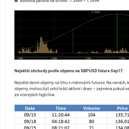
důležitá pásma na úrovni: 1.3569 – 1.3594
Největší obchody podle objemu na GBPUSD future Sep17:
Největší denní objemy na trhu s měnovými futures. Na cenách, kd
objemy, mohou být velcí hráči aktivní i dnes – zejména pokud s
ze včerejších high/low.