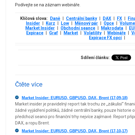
Podívejte se na záznam webináře.
Klíčová slova:
Daně
|
Centrální banky
|
DAX
|
FX
|
Fin
Insider
|
Kurz
|
Low
|
Měnový pár
|
Opce
|
Volume
Market Insider
|
Obchodní seance
|
Makrodata
|
EU
Expirace
|
Graf
|
Market
|
Volatility
|
Webináře
|
V
Expirace FX opcí
|
Sdílení článku:
Čtěte více
Market Insider: EURUSD, GBPUSD, DAX, Brent (17-09-18)
Market insider je pravidelný report tak trochu ze „zákulisí“ fin
žádné vyjádření politiků, žádné centrální banky, pouze historie 
předchozí seanci pro finanční trhy nejvíce zajímavé. Report p
DAX, a ropu Brent.
Market Insider: EURUSD, GBPUSD, DAX, Brent (17-10-17)