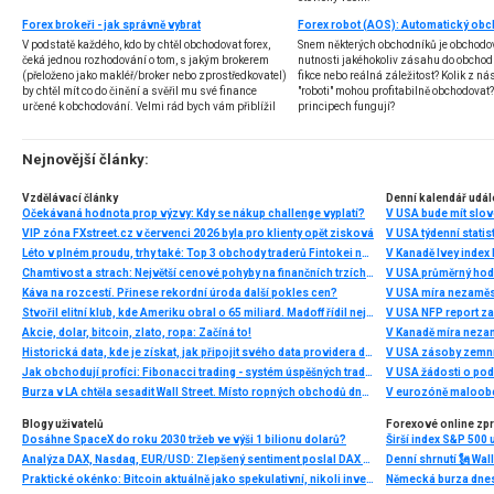
Forex brokeři - jak správně vybrat
V podstatě každého, kdo by chtěl obchodovat forex,
Snem některých obchodníků je obchodo
čeká jednou rozhodování o tom, s jakým brokerem
nutnosti jakéhokoliv zásahu do obchod
(přeloženo jako makléř/broker nebo zprostředkovatel)
fikce nebo reálná záležitost? Kolik z nás
by chtěl mít co do činění a svěřil mu své finance
"roboti" mohou profitabilně obchodovat
určené k obchodování. Velmi rád bych vám přiblížil
principech fungují?
problematiku výběru brokera, rozdíl mezi
jednotlivými typy brokerů a v neposlední řadě uvedu
několik příkladů nejznámějších z nich.
Nejnovější články:
Vzdělávací články
Denní kalendář udál
Očekávaná hodnota prop výzvy: Kdy se nákup challenge vyplatí?
V USA bude mít slo
VIP zóna FXstreet.cz v červenci 2026 byla pro klienty opět zisková
V USA týdenní statist
Léto v plném proudu, trhy také: Top 3 obchody traderů Fintokei na indexech a zlatě
V Kanadě Ivey index
Chamtivost a strach: Největší cenové pohyby na finančních trzích (červenec 2026)
V USA průměrný hod
Káva na rozcestí. Přinese rekordní úroda další pokles cen?
V USA míra nezaměs
Stvořil elitní klub, kde Ameriku obral o 65 miliard. Madoff řídil největší Ponzi dějin
V USA NFP report z
Akcie, dolar, bitcoin, zlato, ropa: Začíná to!
V Kanadě míra neza
Historická data, kde je získat, jak připojit svého data providera do MultiCharts a proč je budeme potřebovat? (4. díl)
V USA zásoby zemní
Jak obchodují profíci: Fibonacci trading - systém úspěšných traderů
V USA žádosti o po
Burza v LA chtěla sesadit Wall Street. Místo ropných obchodů dnes místem duní basy
V eurozóně maloobc
Blogy uživatelů
Forexové online zp
Dosáhne SpaceX do roku 2030 tržeb ve výši 1 bilionu dolarů?
Širší index S&P 500 
Analýza DAX, Nasdaq, EUR/USD: Zlepšený sentiment poslal DAX na nová maxima
Praktické okénko: Bitcoin aktuálně jako spekulativní, nikoli investiční aktivum