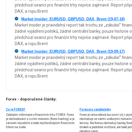
předchozí seanci pro finanční trhy nejvíce zajímavé. Report p
DAX, a ropu Brent.
Market Insider: EURUSD, GBPUSD, DAX, Brent (19-07-18)
Market insider je pravidelný report tak trochu ze „zákulisí“ fin
žádné vyjádření politiků, žádné centrální banky, pouze historie 
předchozí seanci pro finanční trhy nejvíce zajímavé. Report p
DAX, a ropu Brent.
Market Insider: EURUSD, GBPUSD, DAX, Brent (19-09-17)
Market insider je pravidelný report tak trochu ze „zákulisí“ fin
žádné vyjádření politiků, žádné centrální banky, pouze historie 
předchozí seanci pro finanční trhy nejvíce zajímavé. Report p
DAX, a ropu Brent.
Forex - doporučené články:
Co je FOREX?
Forex pro začátečníky
Základní informace o finančním trhu FOREX. Forex
Forex je celosvětová burzovní síť, v jej
je obchodování s cizími měnami (forex trading) a je
obchoduje se všemi světovými měnami,
zároveň největším a také nejlikvidnějším finančním
koruny. Na forexu obchodují banky, fondy
trhem na světě.
brokeři a podobné instituce, ale také jedn
otevřený všem.