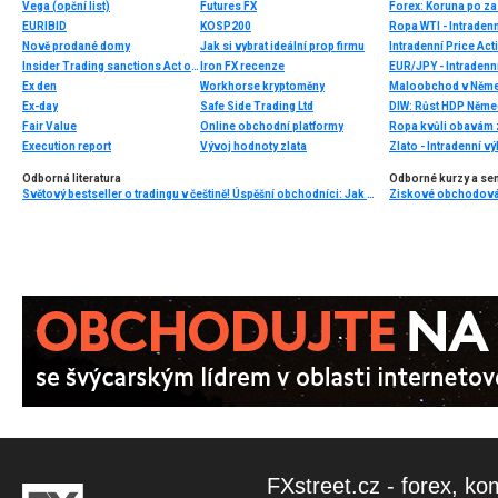
Vega (opční list)
Futures FX
EURIBID
KOSP200
Ropa WTI - Intraden
Nově prodané domy
Jak si vybrat ideální prop firmu
Intradenní Price Ac
Insider Trading sanctions Act of 1984
Iron FX recenze
EUR/JPY - Intradenn
Ex den
Workhorse kryptoměny
Maloobchod v Němec
Ex-day
Safe Side Trading Ltd
DIW: Růst HDP Němec
Fair Value
Online obchodní platformy
Ropa kvůli obavám z
Execution report
Vývoj hodnoty zlata
Zlato - Intradenní v
Odborná literatura
Odborné kurzy a se
Světový bestseller o tradingu v češtině! Úspěšní obchodníci: Jak běžní lidé porážejí Wall Street v jeho vlastní hře
FXstreet.cz - forex, ko