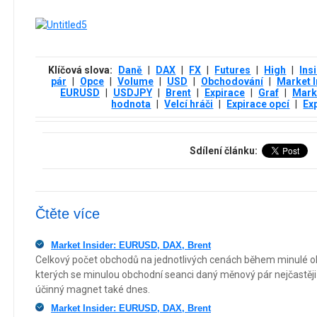
Klíčová slova:
Daně
|
DAX
|
FX
|
Futures
|
High
|
Ins
pár
|
Opce
|
Volume
|
USD
|
Obchodování
|
Market I
EURUSD
|
USDJPY
|
Brent
|
Expirace
|
Graf
|
Mark
hodnota
|
Velcí hráči
|
Expirace opcí
|
Ex
Sdílení článku:
Čtěte více
Market Insider: EURUSD, DAX, Brent
Celkový počet obchodů na jednotlivých cenách během minulé o
kterých se minulou obchodní seanci daný měnový pár nejčastěji
účinný magnet také dnes.
Market Insider: EURUSD, DAX, Brent