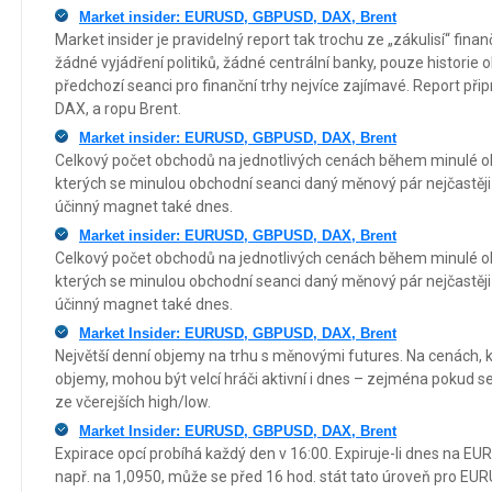
Market insider: EURUSD, GBPUSD, DAX, Brent
Market insider je pravidelný report tak trochu ze „zákulisí“ fin
žádné vyjádření politiků, žádné centrální banky, pouze historie 
předchozí seanci pro finanční trhy nejvíce zajímavé. Report p
DAX, a ropu Brent.
Market insider: EURUSD, GBPUSD, DAX, Brent
Celkový počet obchodů na jednotlivých cenách během minulé o
kterých se minulou obchodní seanci daný měnový pár nejčastěji
účinný magnet také dnes.
Market insider: EURUSD, GBPUSD, DAX, Brent
Celkový počet obchodů na jednotlivých cenách během minulé o
kterých se minulou obchodní seanci daný měnový pár nejčastěji
účinný magnet také dnes.
Market Insider: EURUSD, GBPUSD, DAX, Brent
Největší denní objemy na trhu s měnovými futures. Na cenách, kd
objemy, mohou být velcí hráči aktivní i dnes – zejména pokud s
ze včerejších high/low.
Market Insider: EURUSD, GBPUSD, DAX, Brent
Expirace opcí probíhá každý den v 16:00. Expiruje-li dnes na EURU
např. na 1,0950, může se před 16 hod. stát tato úroveň pro 