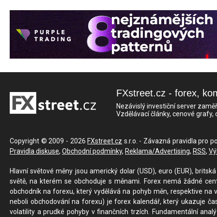
FXstreet.cz - forex, ko
Nezávislý investiční server zaměř
Vzdělávací články, cenové grafy,
Copyright © 2009 - 2026
FXstreet.cz
s.r.o. - Závazná pravidla pro p
Pravidla diskuse
,
Obchodní podmínky
,
Reklama/Advertising
,
RSS
,
Vý
Hlavní světové měny jsou americký dolar (USD), euro (EUR), britská 
světě, na kterém se obchoduje s měnami. Forex nemá žádné centrál
obchodník na forexu, který vydělává na pohyb měn, respektive na v
neboli obchodování na forexu) je forex kalendář, který ukazuje č
volatility a prudké pohyby v finančních trzích. Fundamentální ana