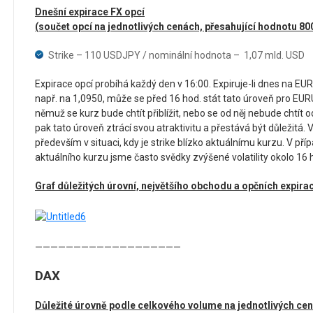
Dnešní expirace FX opcí
(součet opcí na jednotlivých cenách, přesahující hodnotu 80
Strike – 110 USDJPY / nominální hodnota – 1,07 mld. USD
Expirace opcí probíhá každý den v 16:00. Expiruje-li dnes na EURU
např. na 1,0950, může se před 16 hod. stát tato úroveň pro 
němuž se kurz bude chtít přiblížit, nebo se od něj nebude chtít o
pak tato úroveň ztrácí svou atraktivitu a přestává být důležitá. 
především v situaci, kdy je strike blízko aktuálnímu kurzu. V pří
aktuálního kurzu jsme často svědky zvýšené volatility okolo 16 
Graf důležitých úrovní, největšího obchodu a opčních expir
———————————————————
DAX
Důležité úrovně podle celkového volume na jednotlivých ce