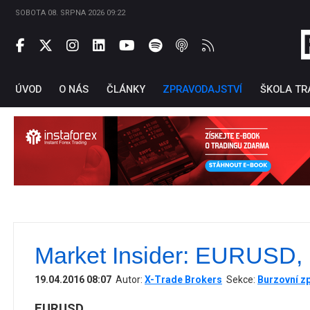
SOBOTA 08. SRPNA 2026 09:22
ÚVOD
O NÁS
ČLÁNKY
ZPRAVODAJSTVÍ
ŠKOLA TR
Market Insider: EURUSD,
Ti
19.04.2016 08:07
Autor:
X-Trade Brokers
Sekce:
Burzovní z
EURUSD