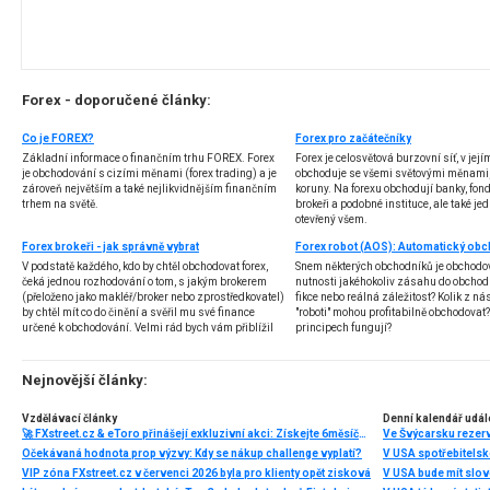
Forex - doporučené články:
Co je FOREX?
Forex pro začátečníky
Základní informace o finančním trhu FOREX. Forex
Forex je celosvětová burzovní síť, v jej
je obchodování s cizími měnami (forex trading) a je
obchoduje se všemi světovými měnami,
zároveň největším a také nejlikvidnějším finančním
koruny. Na forexu obchodují banky, fondy
trhem na světě.
brokeři a podobné instituce, ale také jedn
otevřený všem.
Forex brokeři - jak správně vybrat
V podstatě každého, kdo by chtěl obchodovat forex,
Snem některých obchodníků je obchodo
čeká jednou rozhodování o tom, s jakým brokerem
nutnosti jakéhokoliv zásahu do obchod
(přeloženo jako makléř/broker nebo zprostředkovatel)
fikce nebo reálná záležitost? Kolik z nás
by chtěl mít co do činění a svěřil mu své finance
"roboti" mohou profitabilně obchodovat
určené k obchodování. Velmi rád bych vám přiblížil
principech fungují?
problematiku výběru brokera, rozdíl mezi
jednotlivými typy brokerů a v neposlední řadě uvedu
několik příkladů nejznámějších z nich.
Nejnovější články:
Vzdělávací články
Denní kalendář udál
🚀 FXstreet.cz & eToro přinášejí exkluzivní akci: Získejte 6měsíční členství ve VIP zóně ZDARMA
Ve Švýcarsku rezer
Očekávaná hodnota prop výzvy: Kdy se nákup challenge vyplatí?
V USA spotřebitelsk
VIP zóna FXstreet.cz v červenci 2026 byla pro klienty opět zisková
V USA bude mít slo