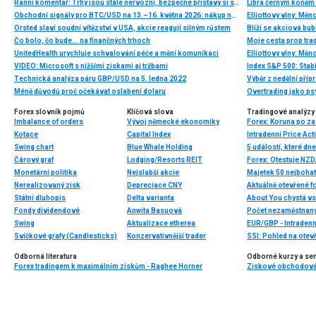
Ranní komentář: Trhy jsou stále nervózní, bezpečné přístavy si svou cenu bez problémů drží
Libra černým koněm 
Obchodní signály pro BTC/USD na 13.–16. května 2026: nákup nad 81 250 USD (21 SMA – 6/8 Murray)
Elliottovy vlny: Mě
Orsted slaví soudní vítězství v USA, akcie reagují silným růstem
Čo bolo, čo bude... na finančných trhoch
UnitedHealth urychluje schvalování péče a mění komunikaci
VIDEO: Microsoft s nižšími ziskami aj tržbami
Technická analýza páru GBP/USD na 5. ledna 2022
Výběr z nedělní pří
Méně důvodů proč očekávat oslabení dolaru
Forex slovník pojmů
Klíčová slova
Tradingové analýzy 
Imbalance of orders
Vývoj německé ekonomiky
Kotace
Capital Index
Intradenní Price Act
Swing chart
Blue Whale Holding
5 událostí, které dn
Čárový graf
Lodging/Resorts REIT
Forex: Otestuje NZ
Monetární politika
Nejslabší akcie
Majetek 50 nejbohatš
Nerealizovaný zisk
Depreciace CNY
Aktuálně otevřené f
Státní dluhopis
Delta varianta
Fondy dividendové
Anwita Basuová
Swing
Aktualizace etherea
EUR/GBP - Intradenn
Svíčkové grafy (Candlesticks)
Konzervativnější trader
SSI: Pohled na otev
Odborná literatura
Odborné kurzy a se
Forex tradingem k maximálním ziskům - Raghee Horner