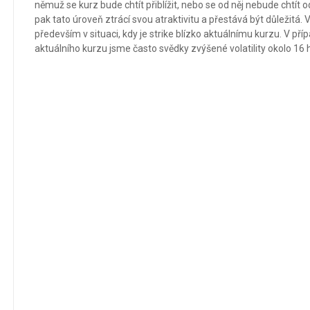
němuž se kurz bude chtít přiblížit, nebo se od něj nebude chtít o
pak tato úroveň ztrácí svou atraktivitu a přestává být důležitá. 
především v situaci, kdy je strike blízko aktuálnímu kurzu. V pří
aktuálního kurzu jsme často svědky zvýšené volatility okolo 16 