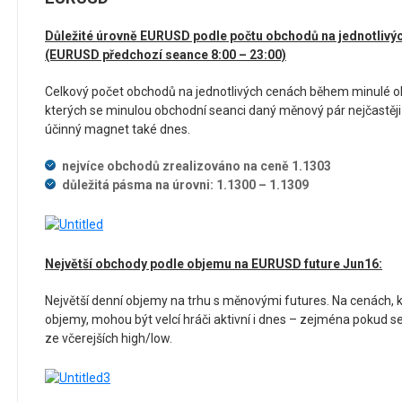
Důležité úrovně EURUSD podle počtu obchodů na jednotlivý
(EURUSD předchozí seance 8:00 – 23:00)
Celkový počet obchodů na jednotlivých cenách během minulé o
kterých se minulou obchodní seanci daný měnový pár nejčastěji
účinný magnet také dnes.
nejvíce obchodů zrealizováno na ceně 1.1303
důležitá pásma na úrovni: 1.1300 – 1.1309
Největší obchody podle objemu na EURUSD future Jun16:
Největší denní objemy na trhu s měnovými futures. Na cenách, kd
objemy, mohou být velcí hráči aktivní i dnes – zejména pokud s
ze včerejších high/low.