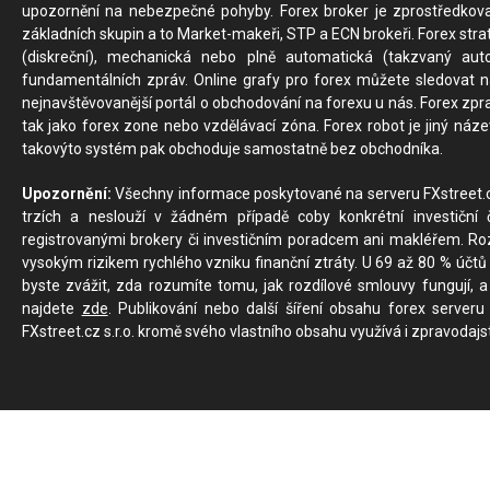
upozornění na nebezpečné pohyby. Forex broker je zprostředkov
základních skupin a to Market-makeři, STP a ECN brokeři. Forex stra
(diskreční), mechanická nebo plně automatická (takzvaný aut
fundamentálních zpráv. Online grafy pro forex můžete sledovat na 
nejnavštěvovanější portál o obchodování na forexu u nás. Forex zprav
tak jako forex zone nebo vzdělávací zóna. Forex robot je jiný náz
takovýto systém pak obchoduje samostatně bez obchodníka.
Upozornění:
Všechny informace poskytované na serveru FXstreet.cz
trzích a neslouží v žádném případě coby konkrétní investiční č
registrovanými brokery či investičním poradcem ani makléřem. Rozd
vysokým rizikem rychlého vzniku finanční ztráty. U 69 až 80 % účtů 
byste zvážit, zda rozumíte tomu, jak rozdílové smlouvy fungují, a
najdete
zde
. Publikování nebo další šíření obsahu forex serveru
FXstreet.cz s.r.o. kromě svého vlastního obsahu využívá i zpravodajs