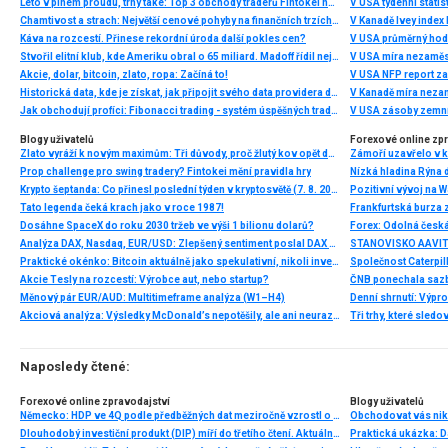
Léto v plném proudu, trhy také: Top 3 obchody traderů Fintokei na indexech a zlatě
V USA týdenní statist
Chamtivost a strach: Největší cenové pohyby na finančních trzích (červenec 2026)
V Kanadě Ivey index
Káva na rozcestí. Přinese rekordní úroda další pokles cen?
V USA průměrný hod
Stvořil elitní klub, kde Ameriku obral o 65 miliard. Madoff řídil největší Ponzi dějin
V USA míra nezaměs
Akcie, dolar, bitcoin, zlato, ropa: Začíná to!
V USA NFP report z
Historická data, kde je získat, jak připojit svého data providera do MultiCharts a proč je budeme potřebovat? (4. díl)
V Kanadě míra neza
Jak obchodují profíci: Fibonacci trading - systém úspěšných traderů
V USA zásoby zemní
Blogy uživatelů
Forexové online zp
Zlato vyráží k novým maximům: Tři důvody, proč žlutý kov opět dominuje
Prop challenge pro swing tradery? Fintokei mění pravidla hry
Nízká hladina Rýna 
Krypto šeptanda: Co přinesl poslední týden v kryptosvětě (7. 8. 2026)
Pozitivní vývoj na Wa
Tato legenda čeká krach jako v roce 1987!
Frankfurtská burza 
Dosáhne SpaceX do roku 2030 tržeb ve výši 1 bilionu dolarů?
Analýza DAX, Nasdaq, EUR/USD: Zlepšený sentiment poslal DAX na nová maxima
Praktické okénko: Bitcoin aktuálně jako spekulativní, nikoli investiční aktivum
Akcie Tesly na rozcestí: Výrobce aut, nebo startup?
Měnový pár EUR/AUD: Multitimeframe analýza (W1–H4)
Denní shrnutí: Výpro
Akciová analýza: Výsledky McDonald’s nepotěšily, ale ani neurazily. Jakou vizi společnost prezentovala?
Tři trhy, které sledo
Naposledy čtené:
Forexové online zpravodajství
Blogy uživatelů
Německo: HDP ve 4Q podle předběžných dat meziročně vzrostl o 0,6 % při očekávání růstu o 0,4 %
Obchodovat vás nikd
Dlouhodobý investiční produkt (DIP) míří do třetího čtení. Aktuálně se schvaluje Sněmovnou
Praktická ukázka: Da