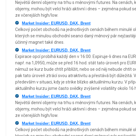
Největší denní objemy na trhu s měnovými futures. Na cenách, kd
objemy, mohou být velcí hráči aktivní i dnes – zejména pokud s
ze včerejších high/low.
Market Insider: EURUSD, DAX, Brent
Celkový počet obchodů na jednotlivých cenách během minulé o
kterých se minulou obchodní seanci daný měnový pár nejčastěji
účinný magnet také dnes.
Market Insider: EURUSD, DAX, Brent
Expirace opcí probíhá každý den v 16:00. Expiruje-li dnes na EURU
např. na 1,0950, může se před 16 hod. stát tato úroveň pro 
němuž se kurz bude chtít přiblížit, nebo se od něj nebude chtít o
pak tato úroveň ztrácí svou atraktivitu a přestává být důležitá. 
především v situaci, kdy je strike blízko aktuálnímu kurzu. V pří
aktuálního kurzu jsme často svědky zvýšené volatility okolo 16 
Market Insider: EURUSD, DAX, Brent
Největší denní objemy na trhu s měnovými futures. Na cenách, kd
objemy, mohou být velcí hráči aktivní i dnes – zejména pokud s
ze včerejších high/low.
Market Insider: EURUSD, DAX, Brent
Celkový počet obchodů na jednotlivých cenách během minulé o