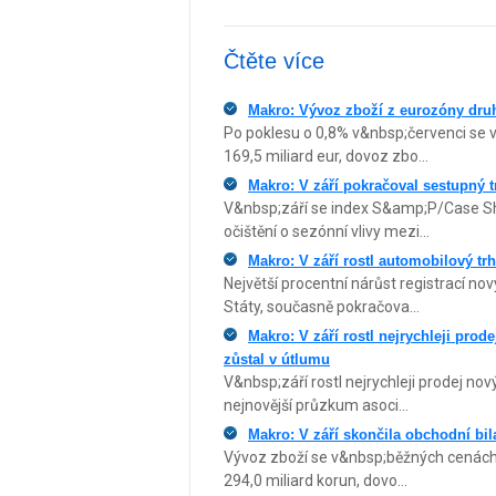
Čtěte více
Makro: Vývoz zboží z eurozóny dru
Po poklesu o 0,8% v&nbsp;červenci se v
169,5 miliard eur, dovoz zbo...
Makro: V září pokračoval sestupný 
V&nbsp;září se index S&amp;P/Case Shi
očištění o sezónní vlivy mezi...
Makro: V září rostl automobilový 
Největší procentní nárůst registrací 
Státy, současně pokračova...
Makro: V září rostl nejrychleji pro
zůstal v útlumu
V&nbsp;září rostl nejrychleji prodej no
nejnovější průzkum asoci...
Makro: V září skončila obchodní bi
Vývoz zboží se v&nbsp;běžných cenách b
294,0 miliard korun, dovo...