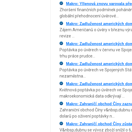
Makro: Yllenová znovu varovala před
Zhoršení finančních podmínek poháněné 
globální přehodnocení úvěrové...
Makro: Zadluženost amerických domá
Zájem Američanů o úvěry v březnu výrazn
revize ...
Makro: Zadluženost amerických dom
Poptávka po úvěrech v červnu ve Spojen
trhu práce prudce...
Makro: Zadluženost amerických dom
Poptávka po úvěrech ve Spojených Stát
nezaměstna...
Makro: Zadluženost amerických dom
Květnová poptávka po úvěrech ve Spoje
makroekonomická data odkrývají ...
Makro: Zahraničí obchod Číny zazn
Zahraniční obchod Číny v&nbsp;dubnu m
dolarů po oživení poptávky n...
Makro: Zahraničí obchod Číny zůsta
V&nbsp;dubnu se vývoz zboží snížil o 6,