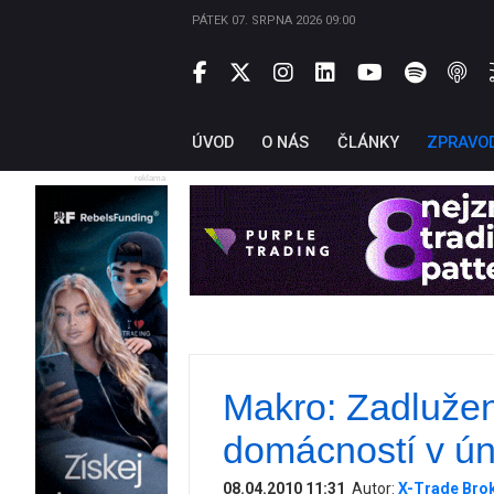
PÁTEK 07. SRPNA 2026 09:00
ÚVOD
O NÁS
ČLÁNKY
ZPRAVO
reklama
Makro: Zadluže
domácností v ún
08.04.2010 11:31
Autor:
X-Trade Bro