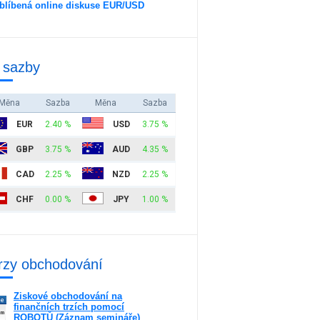
blíbená online diskuse EUR/USD
 sazby
Měna
Sazba
Měna
Sazba
EUR
2.40 %
USD
3.75 %
GBP
3.75 %
AUD
4.35 %
CAD
2.25 %
NZD
2.25 %
CHF
0.00 %
JPY
1.00 %
rzy obchodování
Ziskové obchodování na
ne
finančních trzích pomocí
am
ROBOTŮ (Záznam semináře)