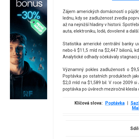
Zájem amerických domácností o půjčky
lednu, kdy se zadluženost zvedla popr
až na nejnižší hladiny v historii. Spotře
auta, elektroniku, lodě, dovolené a další
Statistika americké centrální banky u
nebo-li $11,5 mld na $2,447 bilionů, kd
Analytické odhady očekávaly stagnaci 
Významný pokles zadluženosti o $9,5
Poptávka po ostatních produktech jako
$2,0 mld na $1,589 bil. V roce 2009 s
poptávka po úvěrech meziročně klesla o
Klíčová slova:
Poptávka
|
Saz
Ma
Sdíl