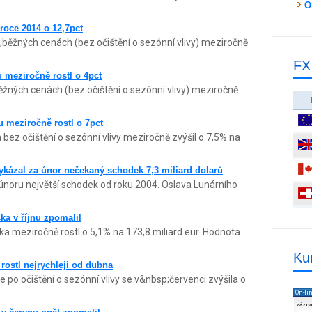
O
roce 2014 o 12,7pct
běžných cenách (bez očištění o sezónní vlivy) meziročně
FX
 meziročně rostl o 4pct
žných cenách (bez očištění o sezónní vlivy) meziročně
 meziročně rostl o 7pct
ez očištění o sezónní vlivy meziročně zvýšil o 7,5% na
kázal za únor nečekaný schodek 7,3 miliard dolarů
noru největší schodek od roku 2004. Oslava Lunárního
a v říjnu zpomalil
a meziročně rostl o 5,1% na 173,8 miliard eur. Hodnota
Ku
rostl nejrychleji od dubna
 po očištění o sezónní vlivy se v&nbsp;červenci zvýšila o
On-li
zázn