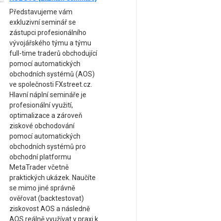
Představujeme vám
exkluzivní seminář se
zástupci profesionálního
vývojářského týmu a týmu
full-time traderů obchodující
pomocí automatických
obchodních systémů (AOS)
ve společnosti FXstreet.cz.
Hlavní náplní semináře je
profesionální využití,
optimalizace a zároveň
ziskové obchodování
pomocí automatických
obchodních systémů pro
obchodní platformu
MetaTrader včetně
praktických ukázek. Naučíte
se mimo jiné správně
ověřovat (backtestovat)
ziskovost AOS a následně
AOS reálně využívat v praxi k