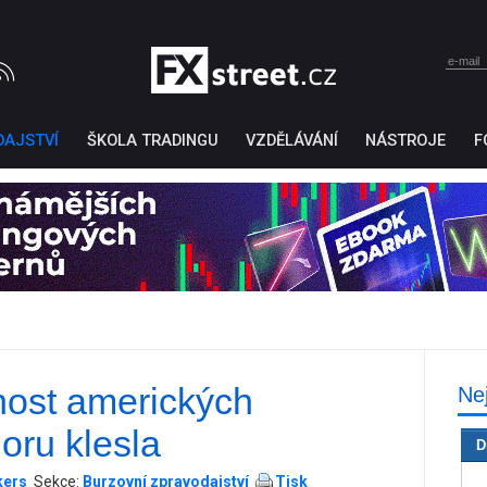
DAJSTVÍ
ŠKOLA TRADINGU
VZDĚLÁVÁNÍ
NÁSTROJE
F
nost amerických
Ne
Ticker Tape
by TradingView
oru klesla
D
kers
Sekce:
Burzovní zpravodajství
Tisk