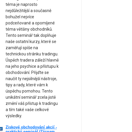
téma je naprosto
nejdůležitější a současně
bohužel nejvíce
podceňované a opomíjené
téma většiny obchodníků.
Tento seminář tak doplňuje
naše ostatní kurzy, které se
zaměřují spíše na
technickou stránku tradingu.
Úspěch tradera záleží hlavně
na jeho psychice a přístupu k
obchodování. Přijďte se
naučit ty nejsilnější nástroje,
tipy a rady, které vám k
úspěchu pomohou. Tento
unikátní seminář zcela jistě
změní váš přístup k tradingu
a tím také vaše celkové
výsledky.
Ziskové obchodování akcií -
ne
praktický seminář (Záznam