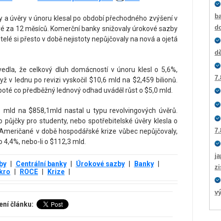
ba
 a úvěry v únoru klesal po období přechodného zvýšení v
d
vé za 12 měsíců. Komerční banky snižovaly úrokové sazby
bitelé si přesto v době nejistoty nepůjčovaly na nová a ojetá
.
dě
vedla, že celkový dluh domácností v únoru klesl o 5,6%,
7.
yž v lednu po revizi vyskočil $10,6 mld na $2,459 bilionů.
poté co předběžný lednový odhad uváděl růst o $5,0 mld.
 mld na $858,1mld nastal u typu revolvingových úvěrů.
 půjčky pro studenty, nebo spotřebitelské úvěry klesla o
7.
i Američané v době hospodářské krize vůbec nepůjčovaly,
 4,4%, nebo-li o $112,3 mld.
ja
by
|
Centrální banky
|
Úrokové sazby
|
Banky
|
z
kro
|
ROCE
|
Krize
|
vý
ení článku: