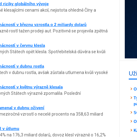
 riziky globálního vývoje
klesajícími cenami akcií, nejistota ohledně Číny a
cností v březnu vzrostla o 2 miliardy dolarů
ě rostl tažen prodeji aut. Pozitivně se projevila zpětná
ácností v červnu klesla
ých Státech opět klesla. Spotřebitelská důvěra se kvůli
ácností v dubnu rostla
ech v dubnu rostla, avšak zůstala utlumena kvůli vysoké
Už
ácností v květnu výrazně klesala
O
ných Státech výrazně zpomalila. Poslední
T
p
amenal v dubnu oživení
S
eziročně vzrostl o necelé procento na 358,63 miliard
O
l v útlumu
K
4% na 176,3 miliard dolarů, dovoz klesl výrazně o 16,2%