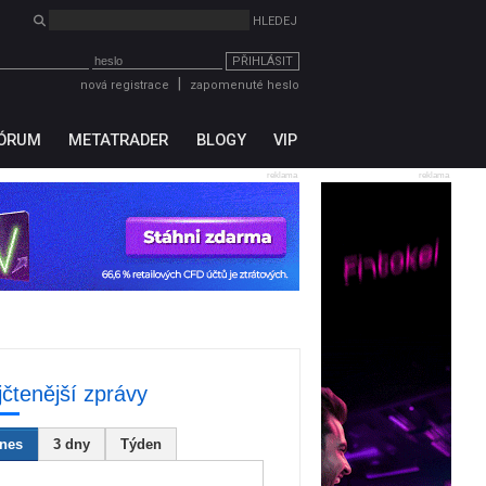
PŘIHLÁSIT
|
nová registrace
zapomenuté heslo
ÓRUM
METATRADER
BLOGY
VIP
reklama
reklama
jčtenější zprávy
nes
3 dny
Týden