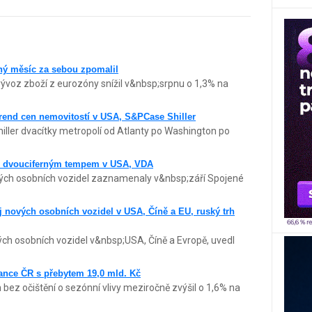
hý měsíc za sebou zpomalil
ývoz zboží z eurozóny snížil v&nbsp;srpnu o 1,3% na
trend cen nemovitostí v USA, S&PCase Shiller
ller dvacítky metropolí od Atlanty po Washington po
trh dvouciferným tempem v USA, VDA
nových osobních vozidel zaznamenaly v&nbsp;září Spojené
dej nových osobních vozidel v USA, Číně a EU, ruský trh
vých osobních vozidel v&nbsp;USA, Číně a Evropě, uvedl
lance ČR s přebytem 19,0 mld. Kč
ez očištění o sezónní vlivy meziročně zvýšil o 1,6% na