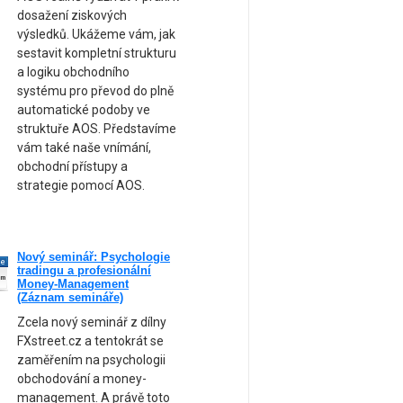
dosažení ziskových
výsledků. Ukážeme vám, jak
sestavit kompletní strukturu
a logiku obchodního
systému pro převod do plně
automatické podoby ve
struktuře AOS. Představíme
vám také naše vnímání,
obchodní přístupy a
strategie pomocí AOS.
Nový seminář: Psychologie
ne
tradingu a profesionální
am
Money-Management
(Záznam semináře)
Zcela nový seminář z dílny
FXstreet.cz a tentokrát se
zaměřením na psychologii
obchodování a money-
management. A právě toto