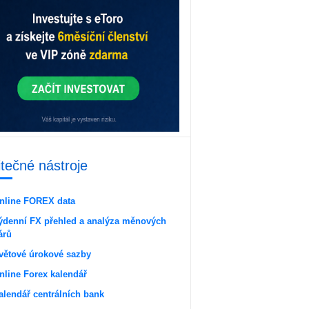
itečné nástroje
nline FOREX data
ýdenní FX přehled a analýza měnových
árů
větové úrokové sazby
nline Forex kalendář
alendář centrálních bank