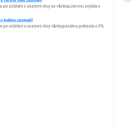
 v červnu opět zpomalil
 po očištění o sezónní vlivy se v&nbsp;červnu zvýšila o
 v květnu zpomalil
e po očištění o sezónní vlivy v&nbsp;květnu poklesla o 5%