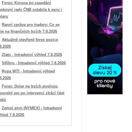
Forex: Koruna po zasedání
nkovní rady ČNB oslabila k euru i
olaru
Ranní zpráva pro tradery: Co se
je na finančních trzích 7.8.2026
Aktuálně otevřené forex pozice
8.2026
Zlato - Intradenní výhled 7.8.2026
Stříbro - Intradenní výhled 7.8.2026
Ropa WTI - Intradenní výhled
8.2026
Forex: Dolar na trzích posiluje,
ponský jen po intervenci ztrácí část
isků
Zemní plyn (NYMEX) - Intradenní
hled 7.8.2026